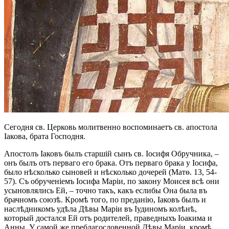
Сегодня св. Церковь молитвенно воспоминаетъ св. апостола
Іакова, брата Господня.
Апостолъ Іаковъ былъ старшій сынъ св. Іосифя Обручника, –
онъ былъ отъ перваго его брака. Отъ перваго брака у Іосифа,
было нѣсколько сыновей и нѣсколько дочерей (Матѳ. 13, 54-
57). Съ обрученіемъ Іосифа Маріи, по закону Моисея всѣ они
усыновлялись Ей, – точно такъ, какъ еслибы Она была въ
брачномъ союзѣ. Кромѣ того, по преданію, Іаковъ былъ и
наслѣдникомъ удѣла Дѣвы Маріи въ Іудиномъ колѣнѣ,
который достался Ей отъ родителей, праведныхъ Іоакима и
Анны. У самой же преблагословенной Дѣвы Маріи, кромѣ