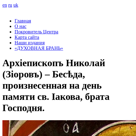
en
ru
uk
Главная
О нас
Покровитель Центра
Карта сайта
Наши издания
«ДУХОВНАЯ БРАНЬ»
Архіепископъ Николай
(Зіоровъ) – Бесѣда,
произнесенная на день
памяти св. Іакова, брата
Господня.