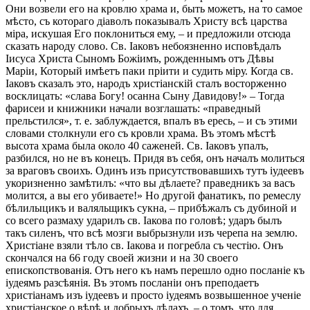
Они возвели его на кровлю храма и, быть можетъ, на то самое
мѣсто, съ котораго діаволъ показывалъ Христу всѣ царства
міра, искушая Его поклониться ему, – и предложили отсюда
сказать народу слово. Св. Іаковъ небоязненно исповѣдалъ
Іисуса Христа Сыномъ Божіимъ, рожденнымъ отъ Дѣвы
Маріи, Который имѣетъ паки пріити и судить міру. Когда св.
Іаковъ сказалъ это, народъ христіанскій сталъ восторженно
восклицать: «слава Богу! осанна Сыну Давидову!» – Тогда
фарисеи и книжники начали возглашать: «праведный
прельстился», т. е. заблуждается, впалъ въ ересь, – и съ этими
словами столкнули его съ кровли храма. Въ этомъ мѣстѣ
высота храма была около 40 саженей. Св. Іаковъ упалъ,
разбился, но не въ конецъ. Придя въ себя, онъ началъ молиться
за враговъ своихъ. Одинъ изъ присутствовавшихъ тутъ іудеевъ
укоризненно замѣтилъ: «что вы дѣлаете? праведникъ за васъ
молится, а вы его убиваете!» Но другой фанатикъ, по ремеслу
бѣлилыцикъ и валяльщикъ сукна, – прибѣжалъ съ дубиной и
со всего размаху ударилъ св. Іакова по головѣ; ударъ былъ
такъ силенъ, что всѣ мозги выбрызнули изъ черепа на землю.
Христіане взяли тѣло св. Іакова и погребла съ честію. Онъ
скончался на 66 году своей жизни и на 30 своего
епископствованія. Отъ него къ намъ перешло одно посланіе къ
іудеямъ разсѣянія. Въ этомъ посланіи онъ преподаетъ
христіанамъ изъ іудеевъ и просто іудеямъ возвышенное ученіе
христіанское о вѣрѣ и добрыхъ дѣлахъ, – о томъ, что для