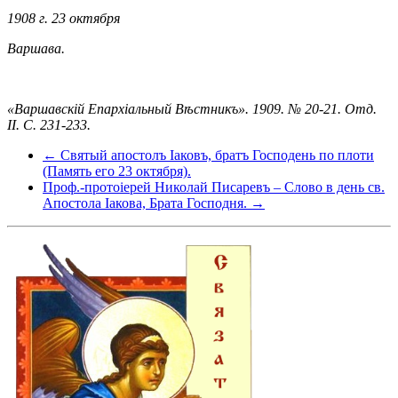
1908 г. 23 октября
Варшава.
«Варшавскій Епархіальный Вѣстникъ». 1909. № 20-21. Отд.
II. С. 231-233.
← Святый апостолъ Іаковъ, братъ Господень по плоти
(Память его 23 октября).
Проф.-протоіерей Николай Писаревъ – Слово в день св.
Апостола Іакова, Брата Господня. →