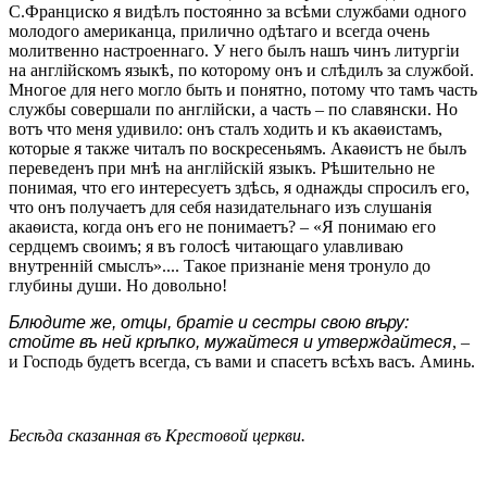
С.Франциско я видѣлъ постоянно за всѣми службами одного
молодого американца, прилично одѣтаго и всегда очень
молитвенно настроеннаго. У него былъ нашъ чинъ литургіи
на англійскомъ языкѣ, по которому онъ и слѣдилъ за службой.
Многое для него могло быть и понятно, потому что тамъ часть
службы совершали по англійски, а часть – по славянски. Но
вотъ что меня удивило: онъ сталъ ходить и къ акаѳистамъ,
которые я также читалъ по воскресеньямъ. Акаѳистъ не былъ
переведенъ при мнѣ на англійскій языкъ. Рѣшительно не
понимая, что его интересуетъ здѣсь, я однажды спросилъ его,
что онъ получаетъ для себя назидательнаго изъ слушанія
акаѳиста, когда онъ его не понимаетъ? – «Я понимаю его
сердцемъ своимъ; я въ голосѣ читающаго улавливаю
внутренній смыслъ».... Такое признаніе меня тронуло до
глубины души. Но довольно!
Блюдите же, отцы, братіе и сестры свою вѣру:
стойте въ ней крѣпко, мужайтеся и утверждайтеся
, –
и Господь будетъ всегда, съ вами и спасетъ всѣхъ васъ. Аминь.
Бесѣда сказанная въ Крестовой церкви.