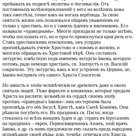
пребывалъ въ подвигѣ молитвы и богомыслія. Отъ
постоянныхъ колѣнопреклоненій у него на колѣняхъ кожа
такъ ожестѣла, точно какъ на ногахъ верблюда. За свою
святость жизни онъ пользовался общимъ уваженіемъ не
только у христіанъ, но и у самихъ іудеевъ и язычниковъ. Его
называли «праведнымъ». Многіе приходили не только затѣмъ,
чтобы послушать его, но и просто прикоснуться края ризъ его.
Ставъ христіанскимъ епископомъ, онъ усердно
ироповѣдывалъ ученіе Христово и словомъ и жизнію, и
многихъ обращалъ къ Христовой вѣрѣ. Онъ составилъ
литургію, извѣстную подъ именемъ литургіи Іакова, которую
потомъ, ради немощи христіанъ, св. Златоустъ и св. Василій
сократили. Эту литургію, какъ и все устроеніе въ Церкви, ап.
Іаковъ воспріялъ отъ самого Христа Спасителя.
Но зависть и злоба человѣческія не дремлютъ даже и около
святыхъ людей. Тѣже фарисеи и книжники, которые предали
Христа на распятіе, возымѣли въ сердцѣ своемъ злобу
противъ «праведнаго Іакова»: имъ нестерпима была
проповѣдь его объ Іисусѣ Христѣ, какъ Сынѣ Божіемъ. Они
рѣшили погубить его. Въ праздникъ св. Пасхи, когда
стекались со всѣхъ концовъ Іудеи и др. странъ въ Іерусалимъ
на праздникъ – евреи, Первосвященникъ Ананъ, злой врачъ
Іакова, и др. съ нимъ предложили ему сказать предъ народомъ
исповѣданіе своей вѣры, или, точнѣе, отречься отъ Христа.