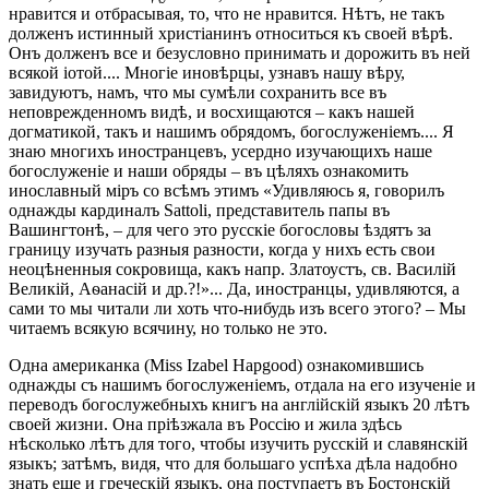
нравится и отбрасывая, то, что не нравится. Нѣтъ, не такъ
долженъ истинный христіанинъ относиться къ своей вѣрѣ.
Онъ долженъ все и безусловно принимать и дорожить въ ней
всякой іотой.... Многіе иновѣрцы, узнавъ нашу вѣру,
завидуютъ, намъ, что мы сумѣли сохранить все въ
неповрежденномъ видѣ, и восхищаются – какъ нашей
догматикой, такъ и нашимъ обрядомъ, богослуженіемъ.... Я
знаю многихъ иностранцевъ, усердно изучающихъ наше
богослуженіе и наши обряды – въ цѣляхъ ознакомить
инославный міръ со всѣмъ этимъ «Удивляюсь я, говорилъ
однажды кардиналъ Sattoli, представитель папы въ
Вашингтонѣ, – для чего это русскіе богословы ѣздятъ за
границу изучать разныя разности, когда у нихъ есть свои
неоцѣненныя сокровища, какъ напр. Златоустъ, св. Василій
Великій, Аѳанасій и др.?!»... Да, иностранцы, удивляются, а
сами то мы читали ли хоть что-нибудь изъ всего этого? – Мы
читаемъ всякую всячину, но только не это.
Одна американка (Miss Izabel Hapgood) ознакомившись
однажды съ нашимъ богослуженіемъ, отдала на его изученіе и
переводъ богослужебныхъ книгъ на англійскій языкъ 20 лѣтъ
своей жизни. Она пріѣзжала въ Россію и жила здѣсь
нѣсколько лѣтъ для того, чтобы изучить русскій и славянскій
языкъ; затѣмъ, видя, что для большаго успѣха дѣла надобно
знать еще и греческій языкъ, она поступаетъ въ Бостонскій