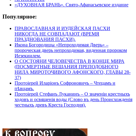
«ДУХОВНАЯ БРАНЬ». Свято-Афанасьевское издание
Популярное:
ПРАВОСЛАВНАЯ И ИУДЕЙСКАЯ ПАСХИ
НИКОГДА НЕ СОВПАДАЮТ (ВРЕМЯ
ПРАЗДНОВАНИЯ ПАСХИ).
Икона Богородицы «Непроходимая Дверь» –
пророческая дверь непроходимая, виденная пророком
Иезекиилем.
О СОСТОЯНИ ЧЕЛОВЕЧЕСТВА В КОНЦЕ МИРА
(ПОСМЕРТНЫЕ ВЕЩАНИЯ ПРЕПОДОБНОГО
НИЛА МИРОТОЧИВОГО АФОНСКОГО, ГЛАВЫ 28-
37)
Протоіерей Иларіонъ Софроновичъ – Чтецамъ и
пѣвцамъ.
Протоіерей Стефанъ Луканинъ – О значеніи крестныхъ
ходовъ и освященія воды (Слово въ день Происхожденія
честныхъ древъ Креста Господня).