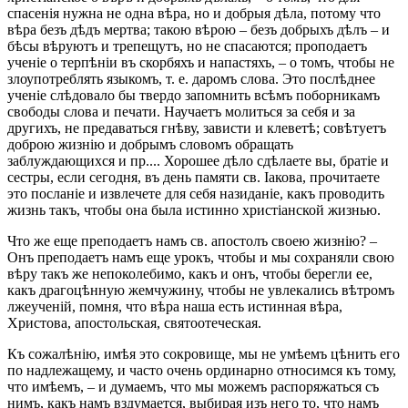
спасенія нужна не одна вѣра, но и добрыя дѣла, потому что
вѣра безъ дѣдъ мертва; такою вѣрою – безъ добрыхъ дѣлъ – и
бѣсы вѣруютъ и трепещутъ, но не спасаются; проподаетъ
ученіе о терпѣніи въ скорбяхъ и напастяхъ, – о томъ, чтобы не
злоупотреблять языкомъ, т. е. даромъ слова. Это послѣднее
ученіе слѣдовало бы твердо запомнить всѣмъ поборникамъ
свободы слова и печати. Научаетъ молиться за себя и за
другихъ, не предаваться гнѣву, зависти и клеветѣ; совѣтуетъ
доброю жизнію и добрымъ словомъ обращать
заблуждающихся и пр.... Хорошее дѣло сдѣлаете вы, братіе и
сестры, если сегодня, въ день памяти св. Іакова, прочитаете
это посланіе и извлечете для себя назиданіе, какъ проводить
жизнь такъ, чтобы она была истинно христіанской жизнью.
Что же еще преподаетъ намъ св. апостолъ своею жизнію? –
Онъ преподаетъ намъ еще урокъ, чтобы и мы сохраняли свою
вѣру такъ же непоколебимо, какъ и онъ, чтобы берегли ее,
какъ драгоцѣнную жемчужину, чтобы не увлекались вѣтромъ
лжеученій, помня, что вѣра наша есть истинная вѣра,
Христова, апостольская, святоотеческая.
Къ сожалѣнію, имѣя это сокровище, мы не умѣемъ цѣнить его
по надлежащему, и часто очень ординарно относимся къ тому,
что имѣемъ, – и думаемъ, что мы можемъ распоряжаться съ
нимъ, какъ намъ вздумается, выбирая изъ него то, что намъ