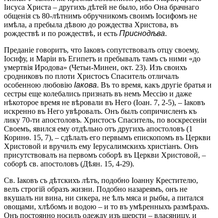
Іисуса Христа – другихъ дѣтей не было, ибо Она брачнаго
общенія съ 80-лѣтнимъ обручникомъ своимъ Іосифомъ не
имѣла, а пребыла дѣвою до рождества Христова, въ
рождествѣ и по рождествѣ, и есть
Приснодѣва
.
Преданіе говоритъ, что Іаковъ сопутствовалъ отцу своему,
Іосифу, и Маріи въ Египетъ и пребывалъ тамъ съ ними «до
умертвія Иродова» (Четьи-Минеи, окт. 23). Изъ своихъ
сродниковъ по плоти Христосъ Спаситель отличалъ
особенною любовію
Іакова
. Въ то время, какъ другіе братья и
сестры еще колебались признать въ немъ Мессію и даже
нѣкоторое время не вѣровали въ Него (Іоан. 7, 2-5), – Іаковъ
искренно въ Него увѣровалъ. Онъ былъ сопричисленъ къ
лику 70-ти апостоловъ. Христосъ Спаситель, по воскресеніи
Своемъ, явился ему отдѣльно отъ другихъ апостоловъ (1
Коринѳ. 15, 7), – сдѣлалъ его первымъ епископомъ въ Церкви
Христовой и вручилъ ему Іерусалимскихъ христіанъ. Онъ
присутствовалъ на первомъ соборѣ въ Церкви Христовой, –
соборѣ св. апостоловъ (Дѣян. 15, 4-29).
Св. Іаковъ съ дѣтскихъ лѣтъ, подобно Іоанну Крестителю,
велъ строгій образъ жизни. Подобно назареямъ, онъ не
вкушалъ ни вина, ни сикера, не ѣлъ мяса и рыбы, а питался
овощами, хлѣбомъ и водою – и то въ умѣренныхъ размѣрахъ.
Онъ постоянно носилъ одежду изъ шерсти – власяницу, и