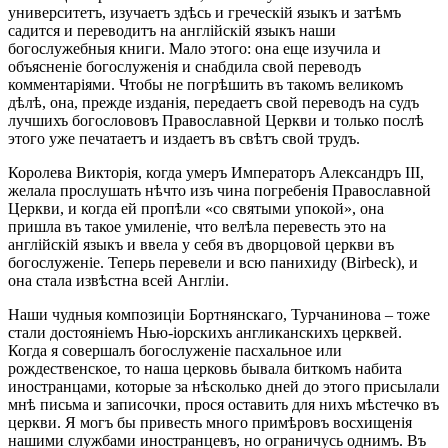
университетъ, изучаетъ здѣсь и греческій языкъ и затѣмъ
садится и переводитъ на англійскій языкъ наши
богослужебныя книги. Мало этого: она еще изучила и
объясненіе богослуженія и снабдила свой переводъ
комментаріями. Чтобы не погрѣшить въ такомъ великомъ
дѣлѣ, она, прежде изданія, передаетъ свой переводъ на судъ
лучшихъ богослововъ Православной Церкви и только послѣ
этого уже печатаетъ и издаетъ въ свѣтъ свой трудъ.
Королева Викторія, когда умеръ Императоръ Александръ III,
желала прослушать нѣчто изъ чина погребенія Православной
Церкви, и когда ей пропѣли «со святыми упокой», она
пришла въ такое умиленіе, что велѣла перевесть это на
англійскій языкъ и ввела у себя въ дворцовой церкви въ
богослуженіе. Теперь перевели и всю панихиду (Birbeck), и
она стала извѣстна всей Англіи.
Наши чудныя композиціи Бортнянскаго, Турчанинова – тоже
стали достояніемъ Нью-іорскихъ англиканскихъ церквей.
Когда я совершалъ богослуженіе пасхальное или
рождественское, то наша церковь бывала биткомъ набита
иностранцами, которые за нѣсколько дней до этого присылали
мнѣ письма и записочки, прося оставить для нихъ мѣстечко въ
церкви. Я могъ бы привесть много примѣровъ восхищенія
нашими службами иностранцевъ, но ограничусь однимъ. Въ