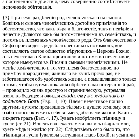
а постепенность дѣйствія, чему совершенно соотвѣтствуетъ
исполненіе обѣтованія.
{3} При семъ раздѣленіи рода человѣческаго на сыновъ
Божіихъ и сыновъ человѣческихъ достойно примѣчанія то
обстоятельство, что какъ вѣра и благочестіе, такъ и невѣріе и
нечестіе дѣлаются какъ бы потомственными въ семействахъ, и
потомъ въ племенахъ человѣческаго рода. Отъ благочестиваго
Сифа происходитъ рядъ благочестивыхъ потомковъ, кои
составляютъ святое общество вѣрующихъ – Церковь Божію;
отъ нечестиваго Каина произошло и потомство нечестивое,
которое именуется въ Писаніи сынами человѣческими. Не
менѣе замѣчательно и то, что племя благочестивое, по
примѣру прародителя, жившаго въ кущѣ прямо рая, не
заботившагося объ удобствахъ жизни, а помышлявшаго только
о томъ, чтобы путемъ покаянія обрѣсти паки потерянный рай,
– проводило жизнь простую и странническую, устремляя
взоръ въ будущее и ожидая
града, ему же художникъ и
содѣтелъ Богъ
(Евр. 11, 10). Племя нечестивое пошло
другимъ путемъ: предавшись тѣломъ и душею земному, оно
озаботилось окружить себя всѣми удобствами жизни. Каинъ
зиждетъ градъ (Быт. 4, 17), Іувалъ изобрѣтаетъ пѣвницу и
гусли (ст. 21), Ѳовелъ извлекаетъ металлы изъ нѣдръ земли,
куетъ мѣдь и желѣзо (ст. 22). Слѣдствіемъ сего было то, что
пѣвница и гусли Іуваловы заглушили гласъ Божій, и усыпили