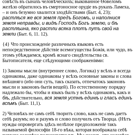
совѣсть въ сынахъ человѣческихъ; выкованное Ѳовеломъ
желѣзо обратилось въ смертоносное орудіе въ рукахъ Ламеха,
– и онъ безумно хвалится злодѣйствами (Быт. 4, 23);
растлѣся же вся земля предъ Богомъ, и наполнися
земля неправды, и видѣ Господъ Богъ землю, и бѣ
растлѣина, яко растли всяка плотъ путъ свой на
земли
(Быт. 6, 11. 12).
{4} Что происхожденіе различныхъ языковъ есть
непосредственное дѣйствіе всемогущества Божія, или чудо, въ
этомъ убѣждаемся, кромѣ яснаго свидѣтельства св.
Бытописателя, еще слѣдующими соображеніями:
1) Законы мысли (внутреннее слово, Логика) у всѣхъ и всегда
одинаковы, даже одинаковы у всѣхъ основные законы и слова
внѣшняго (ибо они суть, такъ сказать, отпечатокъ законовъ
мысли и законовъ бытія вещей). По естественному порядку
надлежало бы, чтобы и языкъ былъ у всѣхъ одинаковъ, какъ и
бѣ
, дѣйствительно,
вся земля устнѣ единѣ и гласъ единъ
всѣмъ
(Быт. 11,1).
2) Человѣкъ не самъ себѣ творитъ слово, какъ не самъ даетъ
себѣ разумъ; но и разумъ и слово получилъ отъ Творца. (Нѣтъ
нужды опровергать здѣсь нелѣпое предположеніе такъ
называемой философіи 18-го вѣка, которая воображала себѣ