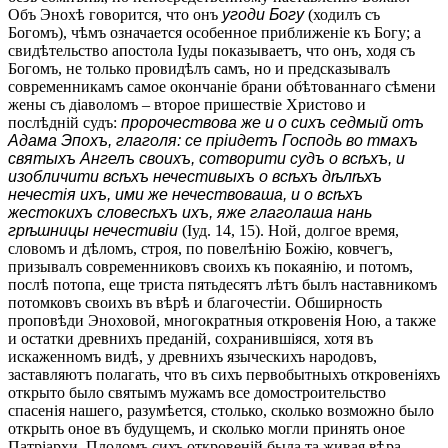
Объ Энохѣ говорится, что онъ
угоди Богу
(ходилъ съ
Богомъ), чѣмъ означается особенное приближеніе къ Богу; а
свидѣтельство апостола Іуды показываетъ, что онъ, ходя съ
Богомъ, не только провидѣлъ самъ, но и предсказывалъ
современникамъ самое окончаніе брани обѣтованнаго сѣмени
жены съ діаволомъ – второе пришествіе Христово и
послѣдній судъ:
пророчествова же и о сихъ седмый отъ
Адама Эпохъ, глаголя: се пріидетъ Господь во тмахъ
святыхъ Ангелъ своихъ, сотворити судъ о всѣхъ, и
изобличити всѣхъ нечестивыхъ о всѣхъ дѣлѣхъ
нечестія ихъ, ими же нечествоваша, и о всѣхъ
жестокихъ словесѣхъ ихъ, яже глаголаша нань
грѣшницы нечестивіи
(Іуд. 14, 15). Ной, долгое время,
словомъ и дѣломъ, строя, по повелѣнію Божію, ковчегъ,
призывалъ современниковъ своихъ къ покаянію, и потомъ,
послѣ потопа, еще триста пятьдесятъ лѣтъ былъ наставникомъ
потомковъ своихъ въ вѣрѣ и благочестіи. Обширность
проповѣди Эноховой, многократныя откровенія Ною, а также
и остатки древнихъ преданій, сохранившіяся, хотя въ
искаженномъ видѣ, у древнихъ языческихъ народовъ,
заставляютъ полагать, что въ сихъ первобытныхъ откровеніяхъ
открыто было святымъ мужамъ все домостроительство
спасенія нашего, разумѣется, столько, сколько возможно было
открыть оное въ будущемъ, и сколько могли принять оное
Патріархи. Плодомъ сихъ откровеній была та живая вѣра