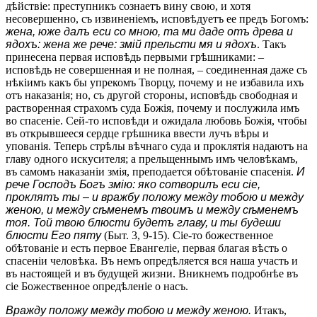
дѣйствіе: преступникъ сознаетъ вину свою, и хотя
несовершенно, съ извиненіемъ, исповѣдуетъ ее предъ Богомъ:
жена, юже далъ ecи со мною, та ми даде отъ древа и
ядохъ: жена же рече: змій прельсти мя и ядохъ
. Такъ
принесена первая исповѣдь первыми грѣшниками: –
исповѣдь не совершенная и не полная, – соединенная даже съ
нѣкіимъ какъ бы упрекомъ Творцу, почему и не избавила ихъ
отъ наказанія; но, съ другой стороны, исповѣдь свободная и
растворенная страхомъ суда Божія, почему и послужила имъ
во спасеніе. Сей-то исповѣди и ожидала любовь Божія, чтобы
въ открывшееся сердце грѣшника ввести лучъ вѣры и
упованія. Теперь стрѣлы вѣчнаго суда и проклятія надаютъ на
главу одного искусителя; а прельщеннымъ имъ человѣкамъ,
въ самомъ наказаніи змія, преподается обѣтованіе спасенія.
И
рече Господъ Богъ змію: яко сотворилъ ecи сіе,
проклятъ ты – и вражбу положу между тобою и между
женою, и между сѣменемъ твоимъ и между сѣменемъ
тоя. Той твою блюсти будетъ главу, и ты будеши
блюсти Его пяту
(Быт. 3, 9-15). Сіе-то божественное
обѣтованіе и есть первое Евангеліе, первая благая вѣсть о
спасеніи человѣка. Въ немъ опредѣляется вся наша участь и
въ настоящей и въ будущей жизни. Вникнемъ подробнѣе въ
сіе Божественное опредѣленіе о насъ.
Вражду положу между тобою и между женою.
Итакъ,