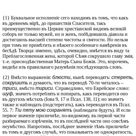
{1} Буквальное исполненіе сего находимъ въ томъ, что какъ
въ древнемъ мірѣ, до пришествія Спасителя, такъ
преимущественно въ Церкви христіанской видимъ великій
соборъ не только мужей, но и женъ, побѣдившихъ діавола и
достигшихъ высшей степени чистоты и святости. Но нельзя
при томъ не примѣтить и нѣкоего особеннаго намѣренія въ
бесѣдѣ Творца: именно, здѣсь, очевидно, имѣется въ виду та
Преблагословенная жена, которой Сѣмя сокрушило главу змія,
т.-е. приснодѣвственная Матерь Сына Божія. Это, впрочемъ,
виднѣе изъ правильнаго разумѣнія послѣдующихъ словъ.
{2} Вмѣсто выраженія:
блюсти
, нынѣ переводятъ:
стереть,
сокрушить
и думаютъ, что въ переводѣ 70-ти читалось –
триси
, вмѣсто
тириси
. Справедливо, что Еврейское слово:
шуф
, значитъ потреблять и попирать, какъ переводится оно
въ другихъ мѣстахъ (Іова 9, 17 и Псал. 138, 11); но значитъ
также и наблюдать (подстерегать), какъ переводится въ Псал.
55. 7:
Тіи пяту мою сохранятъ
(наблюдати будутъ). И если
первое значеніе приличнѣе, по-видимому, въ первой части
разбираемаго изрѣченія, то въ послѣдней части оно совсѣмъ
неумѣстно. Напротивъ, послѣднее значеніе тѣмъ приличнѣе
въ томъ и другомъ случаѣ, что показываетъ не однократность,