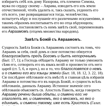
избираетъ себѣ изъ дому Нахорова, отъ племени Симова,
мужа по сердцу своему – Аврама, изводитъ его изъ земли
отечественной, чтобъ удалить и, такъ сказать, уединить его
отъ всего, уже развращавшагося тогда, человѣчества,
испытуетъ вѣру и послушаніе его различными искушеніями, и
такимъ образомъ воспитываетъ его во отца вѣрующихъ;
наконецъ, постановляетъ съ нимъ завѣтъ свой, переименовавъ
его
Авраамомъ
(отцемъ множества народовъ).
Завѣтъ Божій съ Авраамомъ.
Сущность Завѣта Божія съ Авраамомъ состоитъ въ томъ, что
Авраамъ за себя, свой домъ и свое потомство обязуется
благоугождатъ предъ Богомъ и бытъ непорочнымъ
(Быт. 17, 1); а Господь обѣщаетъ Аврааму не только умножить
сѣмя его, сотворить его въ языкъ велій и произвести отъ него
царей (ст. 5, 6, и проч.), но и то, что
благословятся о немъ
и о сѣмени его вси языцы земніи
(Быт. 18, 18. 12, 3. 22, 18).
Сіе послѣднее обѣтованіе есть вмѣстѣ и главная цѣль избранія
Авраама и потомства его въ народъ Божій, и сущность всѣхъ
обѣтованіи, данныхъ Аврааму. Истинное значеніе сего
обѣтованія объясняетъ св. Апостолъ Павелъ, когда говоритъ:
Аврааму речени быша обѣты, и сѣмени его: не
глаголетъ же, и сѣменемъ, яко о мнозехъ, но яко о
единѣмъ, и сѣмени твоему, иже есть Христосъ
(Галат.