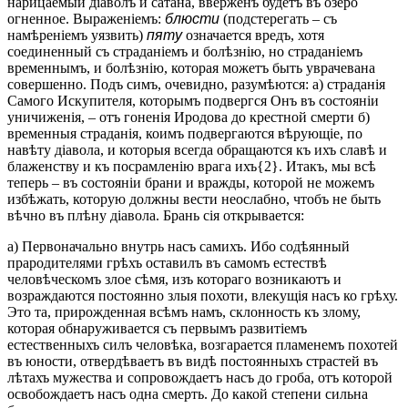
нарицаемый діаволъ и сатана, вверженъ будетъ въ озеро
огненное. Выраженіемъ:
блюсти
(подстерегать – съ
намѣреніемъ уязвить)
пяту
означается вредъ, хотя
соединенный съ страданіемъ и болѣзнію, но страданіемъ
временнымъ, и болѣзнію, которая можетъ быть уврачевана
совершенно. Подъ симъ, очевидно, разумѣются: а) страданія
Самого Искупителя, которымъ подвергся Онъ въ состояніи
уничиженія, – отъ гоненія Иродова до крестной смерти б)
временныя страданія, коимъ подвергаются вѣрующіе, по
навѣту діавола, и которыя всегда обращаются къ ихъ славѣ и
блаженству и къ посрамленію врага ихъ{2}. Итакъ, мы всѣ
теперь – въ состояніи брани и вражды, которой не можемъ
избѣжать, которую должны вести неослабно, чтобъ не быть
вѣчно въ плѣну діавола. Брань сія открывается:
а) Первоначально внутрь насъ самихъ. Ибо содѣянный
прародителями грѣхъ оставилъ въ самомъ естествѣ
человѣческомъ злое сѣмя, изъ котораго возникаютъ и
возраждаются постоянно злыя похоти, влекущія насъ ко грѣху.
Это та, прирожденная всѣмъ намъ, склонность къ злому,
которая обнаруживается съ первымъ развитіемъ
естественныхъ силъ человѣка, возгарается пламенемъ похотей
въ юности, отвердѣваетъ въ видѣ постоянныхъ страстей въ
лѣтахъ мужества и сопровождаетъ насъ до гроба, отъ которой
освобождаетъ насъ одна смерть. До какой степени сильна