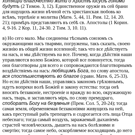
хотящіи благочестно жити о Христѣ Іисусѣ гоними
будутъ
(2 Тимоѳ. 3, 12). Единственное оружіе въ сей брани
для ищущихъ жизни вѣчной есть христіанская любовь ко
всѣмъ, терпѣніе и молитва (Матѳ. 5, 44, 11. Рим. 12, 14. 20.
21); примѣръ представляютъ въ себѣ св. Апостолы (1 Корин.
4, 9-16. 2 Кор. 11, 24-30. 2 Тим. 3, 10. 11).
в) Но сего мало. Мы соединены тѣснымъ союзомъ съ
окружающими насъ тварями, погружены, такъ сказать, своею
жизнію въ общей жизни вселенной; такъ что все дѣйствуетъ
на насъ, и мы дѣйствуемъ на все. Почему, когда дѣйствія наши
управляются волею Божіею, которой все повинуется, тогда
они благотворны для всего и сопровождаются благотворнымъ
воздѣйствіемъ на насъ:
любящимъ Бога
, по слову апостола,
вся споспѣшествуютъ во благое
(сравн. Матѳ. 6, 25-33).
Но если дѣйствія наши, управляясь закономъ грѣховнымъ,
идутъ вопреки волѣ Божіей и закону естества: тогда онѣ
вносятъ беззаконіе, нестроеніе и вражду во всю, окружающую
насъ, тварь, и заставляютъ міръ, по слову премудраго,
споборатъ Богу на безумныя
(Прем. Сол. 5, 20-24); тогда
самая земля, обременяемая беззаконіями живущихъ на ней,
какъ преступный рабъ трепещетъ и содрогается отъ лица Отца
небеснаго; тогда самый воздухъ, заражаемый дыханіемъ
страстей человѣческихъ, дышетъ на насъ болѣзнями и
смертію; тогда самое небо, оскорбляемое восходящимъ до него