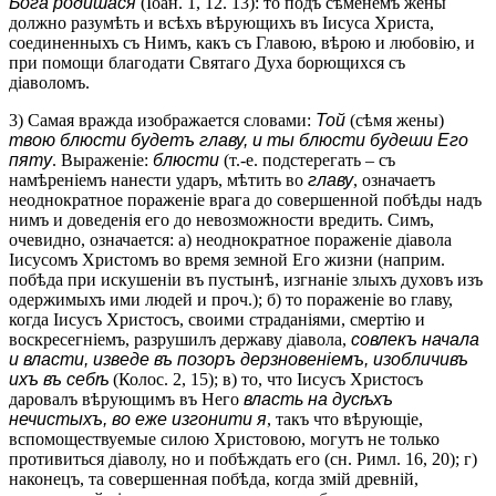
Бога родишася
(Іоан. 1, 12. 13): то подъ сѣменемъ жены
должно разумѣть и всѣхъ вѣрующихъ въ Іисуса Христа,
соединенныхъ съ Нимъ, какъ съ Главою, вѣрою и любовію, и
при помощи благодати Святаго Духа борющихся съ
діаволомъ.
3) Самая вражда изображается словами:
Той
(сѣмя жены)
твою блюсти будетъ главу, и ты блюсти будеши Его
пяту
. Выраженіе:
блюсти
(т.-е. подстерегать – съ
намѣреніемъ нанести ударъ, мѣтить во
главу
, означаетъ
неоднократное пораженіе врага до совершенной побѣды надъ
нимъ и доведенія его до невозможности вредить. Симъ,
очевидно, означается: а) неоднократное пораженіе діавола
Іисусомъ Христомъ во время земной Его жизни (наприм.
побѣда при искушеніи въ пустынѣ, изгнаніе злыхъ духовъ изъ
одержимыхъ ими людей и проч.); б) то пораженіе во главу,
когда Іисусъ Христосъ, своими страданіями, смертію и
воскресегніемъ, разрушилъ державу діавола,
совлекъ начала
и власти, изведе въ позоръ дерзновеніемъ, изобличивъ
ихъ въ себѣ
(Колос. 2, 15); в) то, что Іисусъ Христосъ
даровалъ вѣрующимъ въ Него
власть на дусѣхъ
нечистыхъ, во еже изгонити я
, такъ что вѣрующіе,
вспомоществуемые силою Христовою, могутъ не только
противиться діаволу, но и побѣждать его (сн. Римл. 16, 20); г)
наконецъ, та совершенная побѣда, когда змій древній,