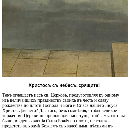
Христосъ съ небесъ, срящите!
Такъ оглашаетъ насъ св. Церковь, предуготовляя къ одному
изъ величайшихъ празднествъ своихъ въ честь и славу
рождества по плоти Господа и Бога и Спаса нашего Іисуса
Христа. Для чего? Для того, безъ сомнѣнія, чтобы великое
торжество Церкви не прошло для насъ туне, чтобы мы готовы
были, въ день явленія Сына Божія во плоти, не только
предстать въ храмѣ Божіемъ съ хвалебными пѣснями въ