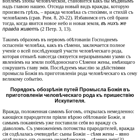
воплемъ злобы человѣческой, становится какъ бы мѣдянымъ
надъ главою нашею. Отсюда новый видъ вражды, которую
произвелъ грѣхъ, – вражда человѣка съ стихіями, и стихій съ
человѣкомъ (срав. Рим. 8, 20-22). Избавимся отъ сей брани
тогда, когда явится новое небо и новая земля,
въ нихъ же
правда живетъ
(2 Петр. 3, 13).
Такимъ образомъ въ нервомъ обѣтованіи Господнемъ
оспасеніи человѣка, какъ въ сѣмени, заключается полное
ученіе о всей послѣдующей участи человѣческаго рода,
которая отнынѣ навсегда связуется неразрывными узами съ
явленіемъ на земли побѣдоноснаго Сѣмени жены, имѣющаго
сокрушить главу змія. Послѣдуемъ мыслію за дѣйствіями
промысла Божія въ приготовленіи рода человѣческаго къ сему
великому событію.
Порядокъ обозрѣнія путей Промысла Божія въ
приготовленіи человѣческаго рода къ пришествію
Искупителя.
Вражда, положенная самимъ Богомъ, открылась немедленно:
кающіеся прародители пріяли вѣрою обѣтованіе Божіе, и
самымъ покаяніемъ уже поставили себя во вражду съ
діаволомъ. Съ умноженіемъ потомства прародителей, вражда
сія содѣлалась очевиднѣе: сыны Божіи – сѣмя жены – явно
отдѣлились отъ сыновъ человѣческихъ – сѣмени змія{3}.