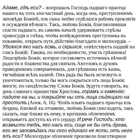
Адаме, гдѣ ecи?
– вопрошалъ Господь падшаго праотца
нашего въ тотъ злосчастный день, когда онъ, преступленіемъ
заповѣди Божіей, изъ сына любве содѣлался рабомъ проклятія
и осужденія вѣчнаго. Такъ, любовь Божія, благоволившая
спасти падшаго, въ самомъ началѣ удерживаетъ стрѣлы
правосудія и гнѣва, чтобы возбужденіемъ преступника къ
покаянію, открыть путь дѣйствію благодати и милосердія. –
Убояхся яко нагъ есмь, и скрыхся
, отвѣтствуетъ падшій на
гласъ Божій. Такова, по необходимости, участь грѣшника!
Лицезрѣніе Божіе, которое составляетъ источникъ вѣчной
радости и блаженства для святыхъ Ангеловъ и духовъ
праведниковъ совершенныхъ, для грѣшника есть казнь,
тягчайшая всѣхъ казней. Онъ радъ бы былъ исчезнуть и
уничтожиться, только бы могъ сокрыться отъ лица Божія:
многіе, по свидѣтельству Слова Божія, будутъ говорить, въ
день славнаго пришествія Христова,
горамъ и каменію:
падите на ны, и покрыйте ны отъ лица сѣдящаго на
престолѣ
(Апок. 6, 16). Чтобъ изъять падшаго праотца изъ
бездны, близкой къ отчаянію, любовь Божія снисходитъ, такъ
сказать, еще ближе къ нему, и кроткимъ обличеніемъ
открываетъ доступъ къ его сердцу.
И рече Господъ: кто
возвѣсти тебѣ, яко нагъ ecи, сице не бы отъ древа,
его же заповѣдахъ ти сего единаго не ясти, отъ него
ялъ ecи?
Милосердое обличеніе произвело благотворное