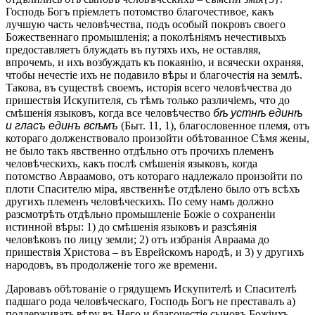
Господь Богъ пріемлетъ потомство благочестивое, какъ
лучшую часть человѣчества, подъ особый покровъ своего
Божественнаго промышленія; а поколѣніямъ нечестивыхъ
предоставляетъ блуждать въ путяхъ ихъ, не оставляя,
впрочемъ, и ихъ возбуждать къ покаянію, и всячески охраняя,
чтобы нечестіе ихъ не подавило вѣры и благочестія на землѣ.
Такова, въ существѣ своемъ, исторія всего человѣчества до
пришествія Искупителя, съ тѣмъ только различіемъ, что до
смѣшенія языковъ, когда все человѣчество
бѣ устнѣ единѣ
и гласъ единъ всѣмъ
(Быт. 11, 1), благословенное племя, отъ
котораго долженствовало произойти обѣтованное Сѣмя жены,
не было такъ явственно отдѣльно отъ прочихъ племенъ
человѣческихъ, какъ послѣ смѣшенія языковъ, когда
потомство Авраамово, отъ котораго надлежало произойти по
плоти Спасителю міра, явственнѣе отдѣлено было отъ всѣхъ
другихъ племенъ человѣческихъ. По сему намъ должно
разсмотрѣть отдѣльно промышленіе Божіе о сохраненіи
истинной вѣры: 1) до смѣшенія языковъ и разсѣянія
человѣковъ по лицу земли; 2) отъ избранія Авраама до
пришествія Христова – въ Еврейскомъ народѣ, и 3) у другихъ
народовъ, въ продолженіе того же времени.
Даровавъ обѣтованіе о грядущемъ Искупителѣ и Спасителѣ
падшаго рода человѣческаго, Господь Богъ не преставалъ а)
поддерживать вѣру въ Него и благочестіе сыновъ Божіихъ