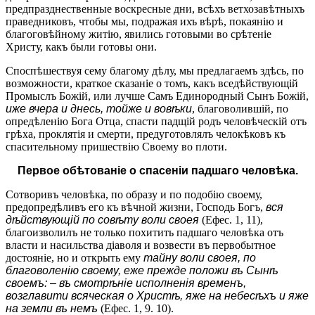
предпразднественные воскресные дни, всѣхъ ветхозавѣтныхъ
праведниковъ, чтобы мы, подражая ихъ вѣрѣ, покаянію и
благоговѣйному житію, явились готовыми во срѣтеніе
Христу, какъ были готовы они.
Споспѣшествуя сему благому дѣлу, мы предлагаемъ здѣсь, по
возможности, краткое сказаніе о томъ, какъ вседѣйствующій
Промыслъ Божій, или лучше Самъ Единородный Сынъ Божій,
иже вчера и днесь, тойже и вовѣки
, благоволившій, по
опредѣленію Бога Отца, спасти падщій родъ человѣческій отъ
грѣха, проклятія и смерти, предуготовлялъ челокѣковъ къ
спасительному пришествію Своему во плоти.
Первое обѣтованіе о спасеніи падшаго человѣка.
Сотворивъ человѣка, по образу и по подобію своему,
предопредѣливъ его къ вѣчной жизни, Господь Богъ,
вся
дѣйствующій по совѣту воли своея
(Ефес. 1, 11),
благоизволилъ не только похитить падшаго человѣка отъ
власти и насильства діаволя и возвести въ первобытное
достояніе, но и открыть ему
тайну воли своея, по
благоволенію своему, еже прежде положи въ Сынѣ
своемъ: – въ смотрѣніе исполненія временъ,
возглавити всяческая о Христѣ, яже на небесѣхъ и яже
на земли въ немъ
(Ефес. 1, 9. 10).