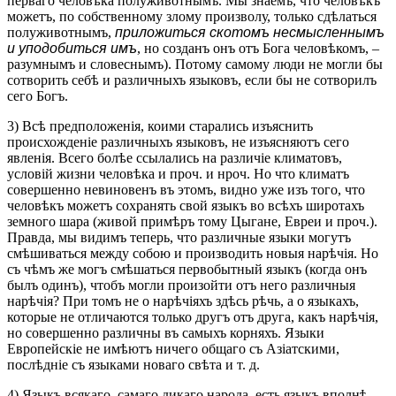
перваго человѣка полуживотнымъ. Мы знаемъ, что человѣкъ
можетъ, по собственному злому произволу, только сдѣлаться
полуживотнымъ,
приложиться скотомъ несмысленнымъ
и уподобиться имъ
, но созданъ онъ отъ Бога человѣкомъ, –
разумнымъ и словеснымъ). Потому самому люди не могли бы
сотворить себѣ и различныхъ языковъ, если бы не сотворилъ
сего Богъ.
3) Всѣ предположенія, коими старались изъяснить
происхожденіе различныхъ языковъ, не изъясняютъ сего
явленія. Всего болѣе ссылались на различіе климатовъ,
условій жизни человѣка и проч. и нроч. Но что климатъ
совершенно невиновенъ въ этомъ, видно уже изъ того, что
человѣкъ можетъ сохранять свой языкъ во всѣхъ широтахъ
земного шара (живой примѣръ тому Цыгане, Евреи и проч.).
Правда, мы видимъ теперь, что различные языки могутъ
смѣшиваться между собою и производить новыя нарѣчія. Но
съ чѣмъ же могъ смѣшаться первобытный языкъ (когда онъ
былъ одинъ), чтобъ могли произойти отъ него различныя
нарѣчія? При томъ не о нарѣчіяхъ здѣсь рѣчь, а о языкахъ,
которые не отличаются только другъ отъ друга, какъ нарѣчія,
но совершенно различны въ самыхъ корняхъ. Языки
Европейскіе не имѣютъ ничего общаго съ Азіатскими,
послѣдніе съ языками новаго свѣта и т. д.
4) Языкъ всякаго, самаго дикаго народа, есть языкъ вполнѣ