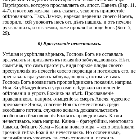
Партіарховъ, которую прославляетъ св. апост. Павелъ (Евр. 11,
4-7), и которая желала, такъ сказать, ускорить пришествіе
обѣтованнаго. Такъ Ламехъ, нарекая первенца своего Ноемъ,
говорилъ: сей упокоитъ насъ отъ дѣлъ нашихъ, и отъ печали
рукъ нашихъ, и отъ земли, юже прокля Господь Богъ (Быт. 5,
29).
б) Вразумленіе нечестивыхъ.
Утѣшая и укрѣпляя вѣрныхъ, Господь Богъ не оставлялъ
вразумлять и призывать къ покаянію заблуждающихъ. Нѣтъ
сомнѣнія, что самъ праотецъ, видя горькіе плоды своего
преступленія въ нечестіи своего первенца и потомковъ его, не
преставалъ вразумлять заблуждающихъ; потомъ и самъ
Господь Богъ воздвигалъ проповѣдниковъ покаянія, наприм.
Ноя. За убѣжденіемъ и угрозами слѣдовало исполненіе
обѣтованіи и угрозъ Божіихъ на дѣлѣ. Прославленіе
праведниковъ, наприм. отмщеніе за смерть Авеля, чудесное
преложеніе Эноха, спасеніе Ноя съ семействомъ среди
всеобщаго потопа, служило яснымъ доказательствомъ
особеннаго благоволенія Божія къ праведникамъ. Казни
нечестивыхъ, какъ наприм. Каина – братоубійцы, неистоваго
Ламеха, буйнаго Хама – Каина новаго міра, – ясно возвѣщали
грозный гнѣвъ Божій на нечестивыхъ. Но особеннымъ,
величайшимъ урокомъ, въ семъ отношеніи, служилъ