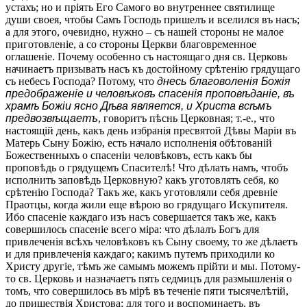
устахъ; но и пріять Его Самого во внутреннее святилище
души своея, чтобы Самъ Господь пришелъ и вселился въ насъ;
а для этого, очевидно, нужно – съ нашей стороны не малое
приготовленіе, а со стороны Церкви благовременное
оглашеніе. Почему особенно съ настоящаго дня св. Церковь
начинаетъ призывать насъ къ достойному срѣтенію грядущаго
съ небесъ Господа? Потому, что
днесь благоволенія Божія
предображеніе и человѣковъ спасенія проповѣданіе, въ
храмѣ Божіи ясно Дѣва является, и Христа всѣмъ
предвозвѣщаетъ
, говоритъ пѣснь Церковная; т.-е., что
настоящій день, какъ день избранія пресвятой Дѣвы Маріи въ
Матерь Сыну Божію, есть начало исполненія обѣтованій
Божественныхъ о спасеніи человѣковъ, есть какъ бы
проповѣдь о грядущемъ Спасителѣ! Что дѣлать намъ, чтобъ
исполнить заповѣдь Церковную? какъ уготовлять себя, ко
срѣтенію Господа? Такъ же, какъ уготовляли себя древніе
Праотцы, когда жили еще вѣрою во грядущаго Искупителя.
Ибо спасеніе каждаго изъ насъ совершается такъ же, какъ
совершилось спасеніе всего міра: что дѣлалъ Богъ для
привлеченія всѣхъ человѣковъ къ Сыну своему, то же дѣлаетъ
и для привлеченія каждаго; какимъ путемъ приходили ко
Христу другіе, тѣмъ же самымъ можемъ прійти и мы. Потому-
то св. Церковь и назначаетъ пять седмицъ для размышленія о
томъ, что совершилось въ мірѣ въ теченіе пяти тысячелѣтій,
до пришествія Христова; для того и воспоминаетъ, въ