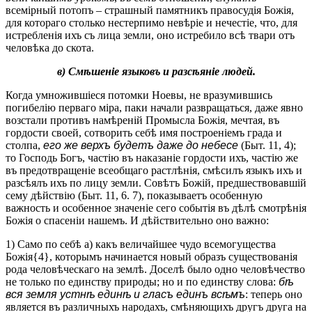
всемірный потопъ – страшный памятникъ правосудія Божія,
для котораго столько нестерпимо невѣріе и нечестіе, что, для
истребленія ихъ съ лица земли, оно истребило всѣ твари отъ
человѣка до скота.
в) Смѣшеніе языковъ и разсѣяніе людей.
Когда умножившіеся потомки Ноевы, не вразумившись
погибелію перваго міра, паки начали развращаться, даже явно
возстали противъ намѣреній Промысла Божія, мечтая, въ
гордости своей, сотворить себѣ имя построеніемъ града и
столпа,
его же верхъ будетъ даже до небесе
(Быт. 11, 4);
то Господь Богъ, частію въ наказаніе гордости ихъ, частію же
въ предотвращеніе всеобщаго растлѣнія, смѣсилъ языкъ ихъ и
разсѣялъ ихъ по лицу земли. Совѣтъ Божій, предшествовавшій
сему дѣйствію (Быт. 11, 6. 7), показываетъ особенную
важность и особенное значеніе сего событія въ дѣлѣ смотрѣнія
Божія о спасеніи нашемъ. И дѣйствительно оно важно:
1) Само по себѣ а) какъ величайшее чудо всемогущества
Божія{4}, которымъ начинается новый образъ существованія
рода человѣческаго на землѣ. Доселѣ было одно человѣчество
не только по единству природы; но и по единству слова:
бѣ
вся земля устнѣ единѣ и гласъ единъ всѣмъ
: теперь оно
является въ различныхъ народахъ, смѣняющихъ другъ друга на