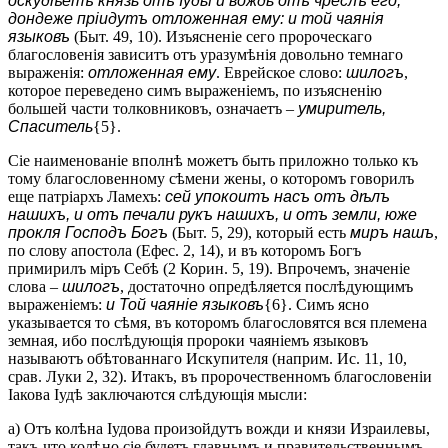
оскудѣетъ князь отъ Іуды и вождь отъ чреслъ его,
дондеже пріидутъ отложенная ему: и той чаянія
языковъ
(Быт. 49, 10). Изъясненіе сего пророческаго
благословенія зависитъ отъ уразумѣнія довольно темнаго
выраженія:
отложенная ему
. Еврейское слово:
шилогъ
,
которое переведено симъ выраженіемъ, по изъясненію
большей части толковниковъ, означаетъ –
умиритель,
Спаситель
{5}.
Сіе наименованіе вполнѣ можетъ быть приложно только къ
тому благословенному сѣмени жены, о которомъ говорилъ
еще патріархъ Ламехъ:
сей упокоитъ насъ отъ дѣлъ
нашихъ, и отъ печали рукъ нашихъ, и отъ земли, юже
прокля Господъ Богъ
(Быт. 5, 29), который есть
миръ нашъ
,
по слову апостола (Ефес. 2, 14), и въ которомъ Богъ
примирилъ міръ Себѣ (2 Корин. 5, 19). Впрочемъ, значеніе
слова –
шилогъ
, достаточно опредѣляется послѣдующимъ
выраженіемъ:
и Той чаяніе языковъ
{6}. Симъ ясно
указывается то сѣмя, въ которомъ благословятся вся племена
земная, ибо послѣдующія пророки чаяніемъ языковъ
называютъ обѣтованнаго Искупителя (наприм. Ис. 11, 10,
срав. Луки 2, 32). Итакъ, въ пророчественномъ благословеніи
Іакова Іудѣ заключаются слѣдующія мысли:
а) Отъ колѣна Іудова произойдутъ вожди и князи Израилевы,
такъ-что колѣно сіе будетъ главнымъ и правительственнымъ