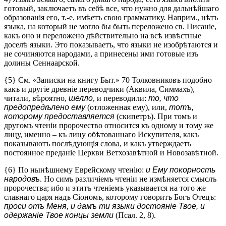
готовый, заключаетъ въ себѣ все, что нужно для дальнѣйшаго
образованія его, т.-е. имѣетъ свою грамматику. Наприм., нѣтъ
языка, на который не могло бы быть переложено св. Писаніе,
какъ оно и переложено дѣйствительно на всѣ извѣстные
доселѣ языки. Это показываетъ, что языки не изобрѣтаются и
не сочиняются народами, а принесены ими готовые изъ
долины Сеннаарской.
{5} См. «Записки на книгу Быт.» 70 Толковниковъ подобно
какъ и другіе древніе переводчики (Аквила, Симмахъ),
читали, вѣроятно,
шелло
, и переводили:
то, что
предопредѣлено ему
(отложенная ему), или,
тотъ,
которому предоставляется
(скипетръ). При томъ и
другомъ чтеніи пророчество относится къ одному и тому же
лицу, именно – къ лицу обѣтованнаго Искупителя, какъ
показываютъ послѣдующія слова, и какъ утверждаетъ
постоянное преданіе Церкви Ветхозавѣтной и Новозавѣтной.
{6} По нынѣшнему Еврейскому чтенію:
и Ему покорность
народовъ
. Но симъ различіемъ чтеніи не измѣняется смыслъ
пророчества; ибо и этитъ чтеніемъ указывается на того же
славнаго царя надъ Сіономъ, которому говоритъ Богъ Отецъ:
проси отъ Меня, и дамъ ти языки достояніе Твое, и
одержаніе Твое концы земли
(Псал. 2, 8).