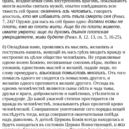
брань, воздвигаемая симъ внутреннимъ врагомъ, показываютъ
многія жалобы святыхъ мужей, опытно извѣдавшихъ всю
тяжесть сей брани:
окаяненъ азъ человѣкъ
, говоритъ
апостолъ,
кто мя избавитъ отъ тѣла смерти сея
(Римл.
7, 24)? Оружіе для насъ въ сей брани одно:
должни есмы не
плоти, еже во плоти жити. Аще бо по плоти живете,
имате умрети: аще ли духомъ дѣянія плотская
умерщвляете, живи будете
(Римл. 8, 12. 13, сн. 5, 16-25).
б) Овладѣвая нами, проявляясь въ мысляхъ, желаніяхъ и
поступкахъ нашихъ, живущій въ насъ грѣхъ вводитъ вражду и
нестроеніе въ цѣлое общество человѣковъ. Не управляемые
одною волею Божіею, несвязанные союзомъ вѣры, любви и
упованія, единствомъ мыслей и желаній, падшіе люди, по
слову премудраго,
взыскаша помысловъ многихъ
. Отъ того
помыслъ одного не сходится съ помысломъ другого, и
желанію одного противится желаніе другого. Отсюда въ
одномъ человѣчествѣ являются сыны свѣта и чада тьмы,
друзья и враги, доброжелатели и навѣтники, утѣснители и
страждущіе. До какой ужасной степени простирается сія
вражда въ человѣчествѣ, показываютъ рѣки пролитой крови
человѣческой. Совершенное уничтоженіе сего порядка вещей
послѣдуетъ тогда, когда совершится окончательная побѣда
надъ діаволомъ. А дотолѣ Церковь Божія всегда находилась и
будетъ находиться въ состояніи Церкви Воинствующей,
и вcи