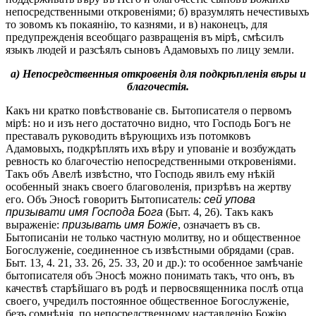
непосредственными откровеніями; б) вразумлять нечестивыхъ
то зовомъ къ покаянію, то казнями, и в) наконецъ, для
предупрежденія всеобщаго развращенія въ мірѣ, смѣсилъ
языкъ людей и разсѣялъ сыновъ Адамовыхъ по лицу земли.
а) Непосредственныя откровенія для подкрѣпленія вѣры и
благочестія.
Какъ ни кратко повѣствованіе св. Бытописателя о первомъ
мірѣ: но и изъ него достаточно видно, что Господь Богъ не
преставалъ руководить вѣрующихъ изъ потомковъ
Адамовыхъ, подкрѣплять ихъ вѣру и упованіе и возбуждать
ревность ко благочестію непосредственными откровеніями.
Такъ объ Авелѣ извѣстно, что Господь явилъ ему нѣкій
особенный знакъ своего благоволенія, призрѣвъ на жертву
его. Объ Эносѣ говоритъ Бытописатель:
сей упова
призывати имя Господа Бога
(Быт. 4, 26). Такъ какъ
выраженіе:
призывать имя Божіе
, означаетъ въ св.
Бытописаніи не только частную молитву, но и общественное
Богослуженіе, соединенное съ извѣстными обрядами (срав.
Быт. 13, 4. 21, 33. 26, 25. 33, 20 и др.): то особенное замѣчаніе
бытописателя объ Эносѣ можно понимать такъ, что онъ, въ
качествѣ старѣйшаго въ родѣ и первосвященника послѣ отца
своего, учредилъ постоянное общественное Богослуженіе,
безъ сомнѣнія, по непосредственному наставленію Божію.