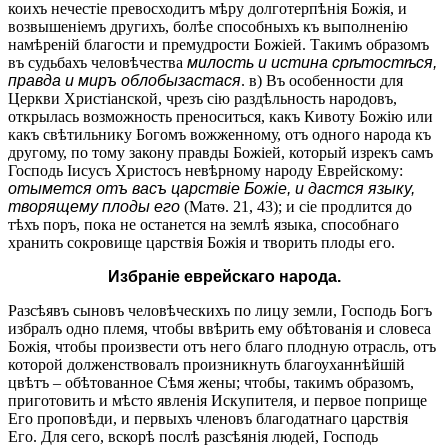
коихъ нечестіе превосходитъ мѣру долготерпѣнія Божія, и
возвышеніемъ другихъ, болѣе способныхъ къ выполненію
намѣреній благости и премудрости Божіей. Такимъ образомъ
въ судьбахъ человѣчества
милость и истина срѣтостѣся,
правда и миръ облобызастася
. в) Въ особенности для
Церкви Христіанской, чрезъ сію раздѣльность народовъ,
открылась возможность преноситься, какъ Кивоту Божію или
какъ свѣтильнику Богомъ вожженному, отъ одного народа къ
другому, по тому закону правды Божіей, который изрекъ самъ
Господь Іисусъ Христосъ невѣрному народу Еврейскому:
отымется отъ васъ царствіе Божіе, и дастся языку,
творящему плоды его
(Матѳ. 21, 43); и сіе продлится до
тѣхъ поръ, пока не останется на землѣ языка, способнаго
хранить сокровище царствія Божія и творить плоды его.
Избраніе еврейскаго народа.
Разсѣявъ сыновъ человѣческихъ по лицу земли, Господь Богъ
избралъ одно племя, чтобы ввѣрить ему обѣтованія и словеса
Божія, чтобы произвести отъ него благо плодную отрасль, отъ
которой долженствовалъ произникнуть благоуханнѣйшій
цвѣтъ – обѣтованное Сѣмя жены; чтобы, такимъ образомъ,
приготовить и мѣсто явленія Искупителя, и первое поприще
Его проповѣди, и первыхъ членовъ благодатнаго царствія
Его. Для сего, вскорѣ послѣ разсѣянія людей, Господь