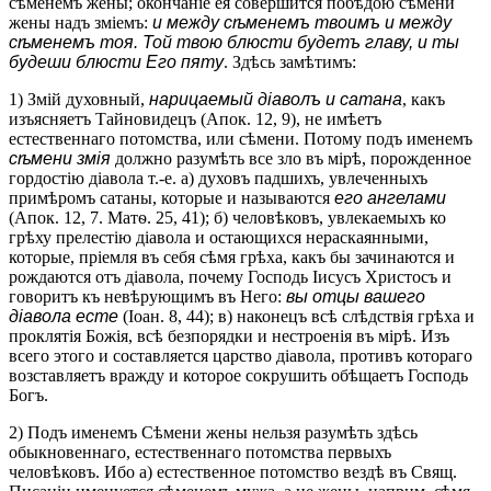
сѣменемъ жены; окончаніе ея совершится побѣдою сѣмени
жены надъ зміемъ:
и между сѣменемъ твоимъ и между
сѣменемъ тоя. Той твою блюсти будетъ главу, и ты
будеши блюсти Его пяту
. Здѣсь замѣтимъ:
1) Змій духовный,
нарицаемый діаволъ и сатана
, какъ
изъясняетъ Тайновидецъ (Апок. 12, 9), не имѣетъ
естественнаго потомства, или сѣмени. Потому подъ именемъ
сѣмени змія
должно разумѣть все зло въ мірѣ, порожденное
гордостію діавола т.-е. а) духовъ падшихъ, увлеченныхъ
примѣромъ сатаны, которые и называются
его ангелами
(Апок. 12, 7. Матѳ. 25, 41); б) человѣковъ, увлекаемыхъ ко
грѣху прелестію діавола и остающихся нераскаянными,
которые, пріемля въ себя сѣмя грѣха, какъ бы зачинаются и
рождаются отъ діавола, почему Господь Іисусъ Христосъ и
говоритъ къ невѣрующимъ въ Него:
вы отцы вашего
діавола есте
(Іоан. 8, 44); в) наконецъ всѣ слѣдствія грѣха и
проклятія Божія, всѣ безпорядки и нестроенія въ мірѣ. Изъ
всего этого и составляется царство діавола, противъ котораго
возставляетъ вражду и которое сокрушить обѣщаетъ Господь
Богъ.
2) Подъ именемъ Сѣмени жены нельзя разумѣть здѣсь
обыкновеннаго, естественнаго потомства первыхъ
человѣковъ. Ибо а) естественное потомство вездѣ въ Свящ.