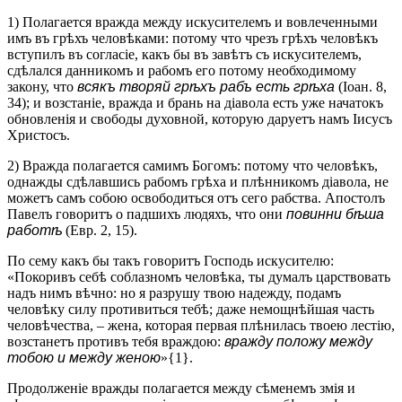
1) Полагается вражда между искусителемъ и вовлеченными
имъ въ грѣхъ человѣками: потому что чрезъ грѣхъ человѣкъ
вступилъ въ согласіе, какъ бы въ завѣтъ съ искусителемъ,
сдѣлался данникомъ и рабомъ его потому необходимому
закону, что
всякъ творяй грѣхъ рабъ есть грѣха
(Іоан. 8,
34); и возстаніе, вражда и брань на діавола есть уже начатокъ
обновленія и свободы духовной, которую даруетъ намъ Іисусъ
Христосъ.
2) Вражда полагается самимъ Богомъ: потому что человѣкъ,
однажды сдѣлавшись рабомъ грѣха и плѣнникомъ діавола, не
можетъ самъ собою освободиться отъ сего рабства. Апостолъ
Павелъ говоритъ о падшихъ людяхъ, что они
повинни бѣша
работѣ
(Евр. 2, 15).
По сему какъ бы такъ говоритъ Господь искусителю:
«Покоривъ себѣ соблазномъ человѣка, ты думалъ царствовать
надъ нимъ вѣчно: но я разрушу твою надежду, подамъ
человѣку силу противиться тебѣ; даже немощнѣйшая часть
человѣчества, – жена, которая первая плѣнилась твоею лестію,
возстанетъ противъ тебя враждою:
вражду положу между
тобою и между женою
»{1}.
Продолженіе вражды полагается между сѣменемъ змія и