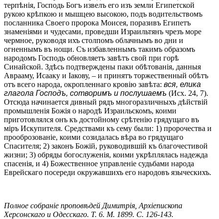
терпѣнія, Господь Богъ извелъ его изъ земли Египетской
рукою крѣпкою и мышцею высокою, подъ водительствомъ
посланника Своего пророка Моисея, поразивъ Египетъ
знаменіями и чудесами, проведши Израильтянъ чрезъ море
чермное, руководя ихъ столпомъ облачнымъ во дни и
огненнымъ въ нощи. Съ избавленнымъ такимъ образомъ
народомъ Господь обновляетъ завѣтъ свой при горѣ
Синайской. Здѣсь подтверждены паки обѣтованія, данныя
Аврааму, Исааку и Іакову, – и принятъ торжественный обѣтъ
отъ всего народа, окропленнаго кровію завѣта:
вся, елика
глагола Господъ, сотворимъ и послушаемъ
(Исх. 24, 7).
Отсюда начинается дивный рядъ многоразличныхъ дѣйствій
промышленія Божія о народѣ Израильскомъ, коими
приготовлялся онъ къ достойному срѣтенію грядущаго въ
міръ Искупителя. Средствами къ сему были: 1) пророчества и
прооброзованіе, коими созидалась вѣра во грядущаго
Спасителя; 2) законъ Божій, руководившій къ благочестивой
жизни; 3) обряды богослуженія, коими укрѣплялась надежда
спасенія, и 4) Божественное управленіе судьбами народа
Еврейскаго посереди окружавшихъ его народовъ языческихъ.
Полное собраніе проповѣдей Димитрія, Архіепископа
Херсонскаго и Одесскаго. Т. 6. М. 1899. С. 126-143.