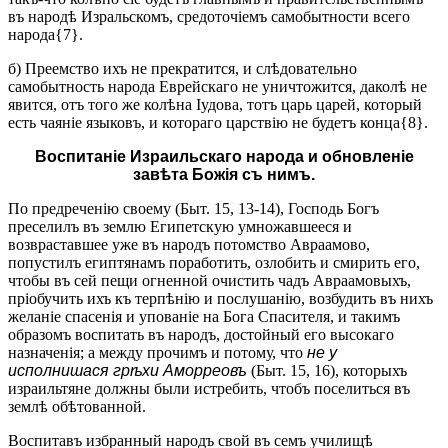
въ народѣ Изральскомъ, средоточіемъ самобытности всего
народа{7}.
б) Преемство ихъ не прекратится, и слѣдовательно
самобытность народа Еврейскаго не уничтожится, даколѣ не
явится, отъ того же колѣна Іудова, тотъ царь царей, который
есть чаяніе языковъ, и котораго царствію не будетъ конца{8}.
Воспитаніе Израильскаго народа и обновленіе
завѣта Божія съ нимъ.
По предреченію своему (Быт. 15, 13-14), Господь Богъ
преселилъ въ землю Египетскую умножавшееся и
возвраставшее уже въ народъ потомство Авраамово,
попустилъ египтянамъ поработить, озлобить и смирить его,
чтобы въ сей пещи огненной очистить чадъ Авраамовыхъ,
пріобучить ихъ къ терпѣнію и послушанію, возбудить въ нихъ
желаніе спасенія и упованіе на Бога Спасителя, и такимъ
образомъ воспитать въ народъ, достойный его высокаго
назначенія; а между прочимъ и потому, что
не у
исполнишася грѣхи Аморреовъ
(Быт. 15, 16), которыхъ
израильтяне должны были истребить, чтобъ поселиться въ
землѣ обѣтованной.
Воспитавъ избранный народъ свой въ семъ училищѣ