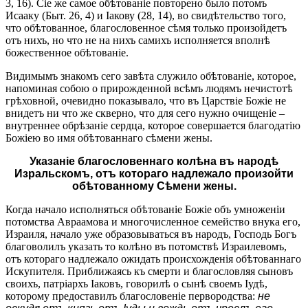
3, 16). Сіе же самое обѣтованіе повторено было потомъ
Исааку (Быт. 26, 4) и Іакову (28, 14), во свидѣтельство того,
что обѣтованное, благословенное сѣмя только произойдетъ
отъ нихъ, но что не на нихъ самихъ исполняется вполнѣ
божественное обѣтованіе.
Видимымъ знакомъ сего завѣта служило обѣтованіе, которое,
напоминая собою о прирожденной всѣмъ людямъ нечистотѣ
грѣховной, очевидно показывало, что въ Царствіе Божіе не
внидетъ ни что же скверно, что для сего нужно очищеніе –
внутреннее обрѣзаніе сердца, которое совершается благодатію
Божіею во имя обѣтованнаго сѣмени жены.
Указаніе благословеннаго колѣна въ народѣ
Изральскомъ, отъ котораго надлежало произойти
обѣтованному Сѣмени жены.
Когда начало исполняться обѣтованіе Божіе объ умноженіи
потомства Авраамова и многочисленное семейство внука его,
Израиля, начало уже образовываться въ народъ, Господь Богъ
благоволилъ указать то колѣно въ потомствѣ Израилевомъ,
отъ котораго надлежало ожидать происхожденія обѣтованнаго
Искупителя. Приближаясь къ смерти и благословляя сыновъ
своихъ, патріархъ Іаковъ, говорилѣ о сынѣ своемъ Іудѣ,
которому предоставилъ благословеніе первородства:
не