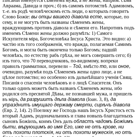
Писаніи именуется сѣменемъ мужа, а не жены, наприм. сѣмя
Авраама, Давида и проч.; б) въ самомъ потомствѣ Адамовомъ,
т.-е. въ родѣ человѣческомъ есть люди, о которыхъ говоритъ
Слово Божіе:
вы отцы вашего діавола есте
, которые, по
сему, и не могутъ быть названы сѣменемъ жены,
враждующимъ противъ діавола и сѣмени его. Напротивъ подъ
именемъ Сѣмени жены должно разумѣть: 1) Самого
Искупителя міра, Богочеловѣка Іисуса Христа. Это видно: а)
частію изъ того соображенія, что вражда, полагаемая Самимъ
Богомъ, и могла быть окончена только Богомъ; падшій
человѣкъ, по естеству рабъ грѣха, не могъ совершить сего; б)
изъ того, что 70 переводчиковъ, по-видимому, вопреки
правилъ грамматики, перевели –
Той
, вмѣсто
то
, или
оное
,
очевидно, разумѣя подъ Сѣменемъ жены одно лице, а не
цѣлое потомство; но особенно изъ дальнѣйшаго ученія Свящ.
Писанія о спасеніи человѣковъ и о лицѣ Спасителя. Онъ
только одинъ можетъ быть названъ Сѣменемъ жены, ибо
родился отъ пресвятой Дѣвы, не познавшей мужа, и пришелъ
въ міръ,
да разрушитъ дѣла діавола
(Іоан. 3, 8),
да
упразднитъ имущаго державу смерти, сирѣчъ діавола
(Евр. 2, 14). 2) Поелику же Господь нашъ Іисусъ Христосъ есть
вторый Адамъ, родоначальникъ и глава новыхъ благодатныхъ
сыновъ Божіихъ, коимъ Онъ далъ
областъ чадомъ Божіимъ
быти, вѣрующимъ во имя Его, иже не отъ крове, ни
отъ похоти плотскія, ни отъ похоти мужескія, но отъ