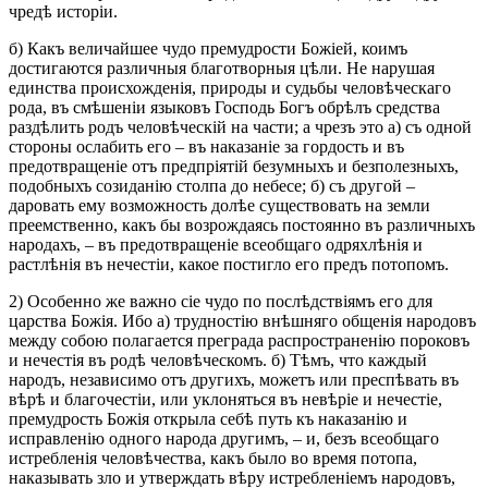
чредѣ исторіи.
б) Какъ величайшее чудо премудрости Божіей, коимъ
достигаются различныя благотворныя цѣли. Не нарушая
единства происхожденія, природы и судьбы человѣческаго
рода, въ смѣшеніи языковъ Господь Богъ обрѣлъ средства
раздѣлить родъ человѣческій на части; а чрезъ это а) съ одной
стороны ослабить его – въ наказаніе за гордость и въ
предотвращеніе отъ предпріятій безумныхъ и безполезныхъ,
подобныхъ созиданію столпа до небесе; б) съ другой –
даровать ему возможность долѣе существовать на земли
преемственно, какъ бы возрождаясь постоянно въ различныхъ
народахъ, – въ предотвращеніе всеобщаго одряхлѣнія и
растлѣнія въ нечестіи, какое постигло его предъ потопомъ.
2) Особенно же важно сіе чудо по послѣдствіямъ его для
царства Божія. Ибо а) трудностію внѣшняго общенія народовъ
между собою полагается преграда распространенію пороковъ
и нечестія въ родѣ человѣческомъ. б) Тѣмъ, что каждый
народъ, независимо отъ другихъ, можетъ или преспѣвать въ
вѣрѣ и благочестіи, или уклоняться въ невѣріе и нечестіе,
премудрость Божія открыла себѣ путь къ наказанію и
исправленію одного народа другимъ, – и, безъ всеобщаго
истребленія человѣчества, какъ было во время потопа,
наказывать зло и утверждать вѣру истребленіемъ народовъ,