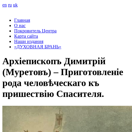
en
ru
uk
Главная
О нас
Покровитель Центра
Карта сайта
Наши издания
«ДУХОВНАЯ БРАНЬ»
Архіепископъ Димитрій
(Муретовъ) – Приготовленіе
рода человѣческаго къ
пришествію Спасителя.