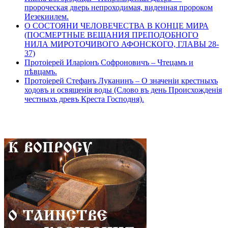
пророческая дверь непроходимая, виденная пророком
Иезекиилем.
О СОСТОЯНИ ЧЕЛОВЕЧЕСТВА В КОНЦЕ МИРА
(ПОСМЕРТНЫЕ ВЕЩАНИЯ ПРЕПОДОБНОГО
НИЛА МИРОТОЧИВОГО АФОНСКОГО, ГЛАВЫ 28-
37)
Протоіерей Иларіонъ Софроновичъ – Чтецамъ и
пѣвцамъ.
Протоіерей Стефанъ Луканинъ – О значеніи крестныхъ
ходовъ и освященія воды (Слово въ день Происхожденія
честныхъ древъ Креста Господня).