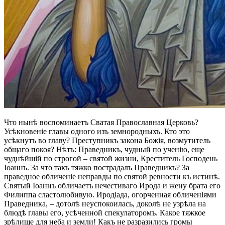
Что нынѣ воспоминаетъ Сватая Православная Церковь?
Усѣкновеніе главы одного изъ земнородныхъ. Кто это
усѣкнутъ во главу? Преступникъ закона Божія, возмутитель
общаго покоя? Нѣтъ: Праведникъ, чудный по ученію, еще
чуднѣйшій по строгой – святой жизни, Креститель Господень
Іоаннъ. За что такъ тяжко пострадалъ Праведникъ? За
праведное обличеніе неправды по святой ревности къ истинѣ.
Святый Іоаннъ обличаетъ нечестиваго Ирода и жену брата его
Филиппа сластолюбивую. Иродіада, огорченная обличеніями
Праведника, – дотолѣ неуспокоилась, доколѣ не узрѣла на
блюдѣ главы его, усѣченной спекулаторомъ. Какое тяжкое
зрѣлище для неба и земли! Какъ не разразились громы