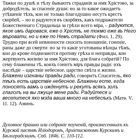
Тяжки по душѣ и тѣлу бываютъ страданія за имя Хрістово, за
добродѣтель, за спасеніе души: но за то какое ожидаетъ
утѣшеніе тѣхъ, кои не только благодушно несутъ крестъ
скорбей, – но и радуются въ скорбяхъ, какъ подражатели
Божественнаго Страдальца за грѣхи всего міра, –
радуются,
якое имъ даровася, еже о Хрістѣ, не токмо еже въ Него
вѣровати, но и еже по Немъ страдати
(Фил. 1, 29).
Трудно при всей невинности сносить поношеніе, гоненіе,
раны даже до смерти: но за то какіе уготованы вѣнцы тѣмъ,
кои до крове подвизаются противу грѣха и неправды, кои
жертвуютъ жизнію за имя Хрістово, для блага собратій? По
сему блаженны тѣ, коихъ гонитъ міръ правды ради: ихъ
наслѣдіе – царствіе небесное, царство свѣта и жизни.
Блажени изгнаны правды ради
, говоритъ Спаситель,
яко
тѣхъ есть царствіе небесное. Блажени есте, егда
поносятъ вамъ и ижденутъ и рекутъ всякъ золъ
глаголъ на вы лжуще мене ради. Радуйтеся и
веселитеся яко мзда ваша много на небесѣхъ
(Матѳ. V,
11. 12). Аминь.
Духовное брашно или собранiе поученiй, произнесенныхъ къ
Курской паствѣ Иліодоромъ, Архіепископомъ Курскимъ и
Бѣлоградскимъ. Спб. 1846. С. 110-112.