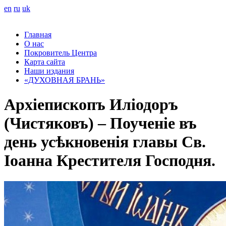
en
ru
uk
Главная
О нас
Покровитель Центра
Карта сайта
Наши издания
«ДУХОВНАЯ БРАНЬ»
Архіепископъ Иліодоръ
(Чистяковъ) – Поученіе въ
день усѣкновенія главы Св.
Іоанна Крестителя Господня.