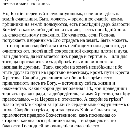
нечестивые счастливы.
Но, Братіе! неревнуйте лукавнующимь, если они здѣсь на
землѣ счастливы. Быть можетъ, – временное счастіе, коимъ
грѣшники на землѣ пользуются, есть послѣдній даръ благости
Божіей за какое-либо доброе ихъ дѣло, – есть послѣдній зовъ
къ спасительному покаянію. Не чудитесь, если Господь
попускаетъ избраннымъ Его страдать на землѣ. Быть можетъ,
– это горнило скорбей для нихъ необходимо или для того, да
очистятся отъ послѣдней сокровенной скверны плоти и духа,
или для того, да испытается ихъ правда и терпѣніе, – или для
того, да прославится ихъ добродѣтель и невинность въ
назиданіе другимъ. Такъ, скорби на землѣ неизбѣжны: ибо
нѣтъ другаго пути къ царствію небесному, кромѣ пути Креста
Хрістова. Скорби душеполезны: обо онѣ скорѣе всего
привлекаютъ насъ къ Богу, – источнику свѣта, жизни и
блаженства. Какія скорби душеполезны? Тѣ, кои праведники
терпятъ правды ради, за добродѣтель, за имя Хрістово, за вѣру
православью, – за Церковь и отечество. А скорби за грѣхи?
Благо терпѣть скорби за грѣхи съ сердечнымъ сокрушеніемъ о
нихъ. Скорби за грѣхи, при заслугахъ Хріста Спасителя,
пріемлются правдою Божественною, какъ посильная со
стороны кающагося грѣшника дань, – и обращаются по
благости Господней во очищеніе и спасеніе его.