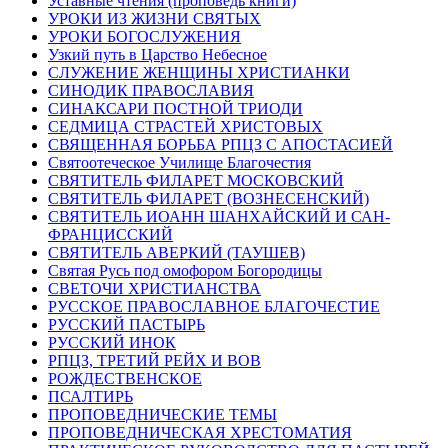
Уставные чтения (проповедь книги)
УРОКИ ИЗ ЖИЗНИ СВЯТЫХ
УРОКИ БОГОСЛУЖЕНИЯ
Узкий путь в Царство Небесное
СЛУЖЕНИЕ ЖЕНЩИНЫ ХРИСТИАНКИ
СИНОДИК ПРАВОСЛАВИЯ
СИНАКСАРИ ПОСТНОЙ ТРИОДИ
СЕДМИЦА СТРАСТЕЙ ХРИСТОВЫХ
СВЯЩЕННАЯ БОРЬБА РПЦЗ С АПОСТАСИЕЙ
Святоотеческое Училище Благочестия
СВЯТИТЕЛЬ ФИЛАРЕТ МОСКОВСКИЙ
СВЯТИТЕЛЬ ФИЛАРЕТ (ВОЗНЕСЕНСКИЙ)
СВЯТИТЕЛЬ ИОАНН ШАНХАЙСКИЙ И САН-
ФРАНЦИССКИЙ
СВЯТИТЕЛЬ АВЕРКИЙ (ТАУШЕВ)
Святая Русь под омофором Богородицы
СВЕТОЧИ ХРИСТИАНСТВА
РУССКОЕ ПРАВОСЛАВНОЕ БЛАГОЧЕСТИЕ
РУССКИЙ ПАСТЫРЬ
РУССКИЙ ИНОК
РПЦЗ, ТРЕТИЙ РЕЙХ И ВОВ
РОЖДЕСТВЕНСКОЕ
ПСАЛТИРЬ
ПРОПОВЕДНИЧЕСКИЕ ТЕМЫ
ПРОПОВЕДНИЧЕСКАЯ ХРЕСТОМАТИЯ