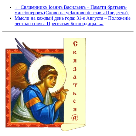
← Священникъ Іоаннъ Васильевъ – Памяти братьевъ-
миссіонеровъ (Слово на усѣкновеніе главы Предетчи).
Мысли на каждый день года: 31-е Августа – Положеніе
честнаго пояса Пресвятыя Богородицы. →