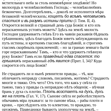
мстительнаго неба за столь неимовѣрное злодѣяніе! Но
милосердъ и человѣколюбивъ Господь; – человѣколюбивъ
безконечно. Долготерпѣливъ, – доколѣ не исполнится мѣра
беззаконій человѣческихъ;
хощетъ бо всѣмъ человѣкомъ
спастися и въ разумъ истины пріити
(1 Тим. II, 4).
Откроется великій и страшный день суда Божія: и кто изъ
нераскаенныхъ устоять можетъ? Здѣсь на землѣ милость
Господня удерживаетъ гнѣвъ Его въ чаяніи раскаянія бѣдныхъ
грѣшннковъ; здѣсь благодать Божія зоветъ заблуждающихъ на
путь истины, и кроткимъ гласомъ благодѣяній, и строгимъ
гласомъ скорбныхъ приключеній; – но за гранью земнаго бытія
горе нераскаяннымъ! Тамъ, – кто и что удержитъ гнѣвную
руку Божію? Тамъ если
праведный едва спасется: то
грѣшникъ
нераскаянный
гдѣ явится
(Прит. I, 34)? Куда
сокроется отъ лица Божія?
Не страдаютъ ли и нынѣ ревнители правды, – тѣ, кои
обличаютъ неправду словомъ, писаніемъ, житіемъ? Страдаютъ
многіе и тяжко. Отъ чего? Отъ того, что какъ у свѣта со
тьмою, такъ у правды съ неправдою нѣтъ общенія; – вѣчная
брань у духа съ плотію.
Плоть возстаетъ на духъ, духъ
же на плоть
(Гал. V, 17). Сынове свѣта не раболѣпствуютъ
обычаямъ міра лукаваго: за то сынове вѣка, – рабы плоти и
крови, – преслѣдуютъ ихъ то клеветою, то враждою, то
оружіемъ. Праведники бываютъ злополучны на землѣ, –