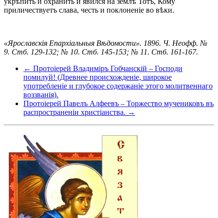
укрѣпить и охранить и явился на землѣ Тотъ, Кому
приличествуетъ слава, честь и поклоненіе во вѣки.
«Ярославскія Епархіальныя Вѣдомости». 1896. Ч. Неофф. №
9. Стб. 129-132; № 10. Стб. 145-153; № 11. Стб. 161-167.
← Протоіерей Владиміръ Гобчанскій – Господи
помилуй! (Древнее происхожденіе, широкое
употребленіе и глубокое содержаніе этого молитвеннаго
воззванія).
Протоіерей Павелъ Алфеевъ – Торжество мучениковъ въ
распространеніи христіанства. →