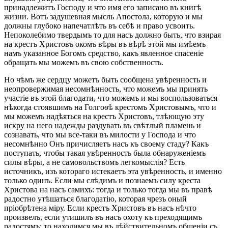
принадлежитъ Господу и что имя его записано въ книгѣ
жизни. Вотъ задушевная мысль Апостола, которую и мы
должны глубоко напечатлѣть въ себѣ и право усвоить.
Непоколебимо твердымъ то для насъ должно быть, что взирая
на крестъ Христовъ окомъ вѣры въ вѣрѣ этой мы имѣемъ
намъ указанное Богомъ средство, какъ явленное спасеніе
обращать мы можемъ въ свою собственность.
Но чѣмъ же сердцу можетъ быть сообщена увѣренность и
неопровержимая несомнѣнность, что можемъ мы принять
участіе въ этой благодати, что можемъ и мы воспользоваться
нѣкогда стоявшимъ на Голгоѳѣ крестомъ Христовымъ, что и
мы можемъ надѣяться на крестъ Христовъ, тлѣющую эту
искру на него надежды раздувать въ свѣтлый пламень и
сознавать, что мы все-таки въ милости у Господа и что
несомнѣнно Онъ причисляетъ насъ къ своему стаду? Какъ
поступать, чтобы такая увѣренность была обнаруженіемъ
силы вѣры, а не самовольствомъ легкомыслія? Есть
источникъ, изъ котораго истекаетъ эта увѣренность, и именно
только одинъ. Если мы слѣдимъ и познаемъ силу креста
Христова на насъ самихъ: тогда и только тогда мы въ правѣ
радостно утѣшаться благодатію, которая чрезъ оный
пріобрѣтена міру. Если крестъ Христовъ въ насъ нѣчто
произвелъ, если утишилъ въ насъ охоту къ преходящимъ
радостямъ: то находимся мы въ дѣйствительномъ общеніи съ