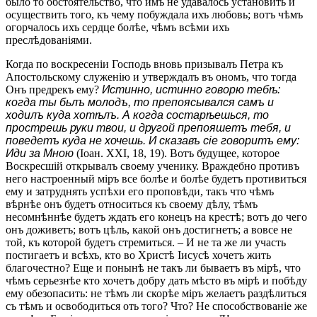
было то обстоятельство, что имъ не удавалось установить и
осуществить того, къ чему побуждала ихъ любовь; вотъ чѣмъ
огорчалось ихъ сердце болѣе, чѣмъ всѣми ихъ
преслѣдованіями.
Когда по воскресеніи Господь вновь призывалъ Петра къ
Апостольскому служенію и утверждалъ въ ономъ, что тогда
Онъ предрекъ ему?
Истинно, истинно говорю тебѣ:
когда ты бьлъ молодъ, то препоясывался самъ и
ходилъ куда хотѣлъ. А когда состарѣешься, то
прострешь руки твои, и другой препояшетъ тебя, и
поведетъ куда не хочешь. И сказавъ сіе говоритъ ему:
Иди за Мною
(Іоан. XXI, 18, 19). Вотъ будущее, которое
Воскресшій открывалъ своему ученику. Враждебно противъ
него настроенный міръ все болѣе и болѣе будетъ противиться
ему и затруднять успѣхи его проповѣди, такъ что чѣмъ
вѣрнѣе онъ будетъ относиться къ своему дѣлу, тѣмъ
несомнѣннѣе будетъ ждать его конецъ на крестѣ; вотъ до чего
онъ доживетъ; вотъ цѣль, какой онъ достигнетъ; а вовсе не
той, къ которой будетъ стремиться. – И не та же ли участь
постигаетъ и всѣхъ, кто во Христѣ Іисусѣ хочетъ жить
благочестно? Еще и понынѣ не такъ ли бываетъ въ мірѣ, что
чѣмъ серьезнѣе кто хочетъ добру дать мѣсто въ мірѣ и побѣду
ему обезопасить: не тѣмъ ли скорѣе міръ желаетъ раздѣлиться
съ тѣмъ и освободиться оть того? Что? Не способствованіе же