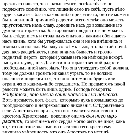
прежняго нашего, такъ называемаго, освѣженія: то не
подлежитъ сомнѣнію, что лишеніе само въ себѣ, пусть дѣло
будетъ касаться блага какою-либо призрачнаго, оно не можетъ
быть истинной причиной радости; всего менѣе оно можетъ
пріуготовлять намъ славу, доводить насъ до возвышеннаго
духовнаго торжества. Благородный плодъ этотъ не можетъ
быть слѣдствіемъ и отрадныхъ опытовъ, какими обогащаетъ
насъ жизнь, хотя бы утверждалась она и не на внѣшнихъ и
земныхъ основахъ. На ряду со всѣмъ тѣмъ, что на этой почвѣ
для насъ расцвѣтаетъ, нами видимъ бываетъ и грозно
поднятый перстъ, который указываетъ на имѣющее вскорѣ
наступить увяданіе. Для истинно торжественной радости
необходимъ иной матеріалъ. Что она утвердить собой должна,
тому не должна грозить никакая утрата, то не должно
опасности подвергаться, что оно потемнено будетъ или
ограничено какимъ-либо страданіемъ. Но предметомъ такой
радости можетъ быть лишь одинъ. Господь говоритъ:
Радуйтесь, что имена ваши написаны на небесахъ
.
Вотъ предметъ, вотъ фактъ, которымъ духъ возвышается до
побѣдоноснаго и непреходящаго ликованія. Слѣдовательно
если Апостолъ говоритъ, что онъ хвалится единственно
крестомъ Христовымъ, поколику онымъ
для него міръ
распятъ
, то мнѣніемъ его сердца могло быть не иное, какъ
то, что опытное знакомство съ силою сего креста ему
внушило увѣренность, что онъ Апостолъ по истинѣ