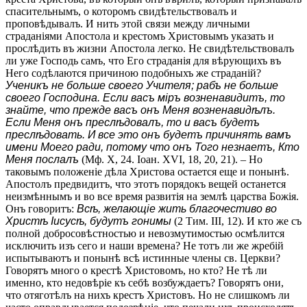
спасительнымъ, о которомъ свидѣтельствовалъ и
проповѣдывалъ. И нить этой связи между личными
страданіями Апостола и крестомъ Христовымъ указать и
прослѣдить въ жизни Апостола легко. Не свидѣтельствовалъ
ли уже Господь самъ, что Его страданія для вѣрующихъ въ
Него содѣлаются причиною подобныхъ же страданій?
Ученикъ не больше своего Учителя; рабъ не больше
своего Господина. Если васъ міръ возненавидитъ, то
знайте, что прежде васъ онъ Меня возненавидѣлъ.
Если Меня онъ преслѣдовалъ, то и васъ будетъ
преслѣдовать. И все это онъ будетъ причинять вамъ
имени Моего ради, потому что онъ Того незнаетъ, Кто
Меня послалъ
(Мф. X, 24. Іоан. XVI, 18, 20, 21). – Но
таковымъ положеніе дѣла Христова остается еще и понынѣ.
Апостолъ предвидитъ, что этотъ порядокъ вещей останется
неизмѣннымъ и во все время развитія на землѣ царства Божія.
Онъ говоритъ:
Всѣ, желающіе жить благочестиво во
Христѣ Іисусѣ, будутъ гонимы
(2 Тим. III, 12). И кто же съ
полной добросовѣстностью и невозмутимостью осмѣлится
исключить изъ сего и наши времена? Не тотъ ли же жребій
испытываютъ и понынѣ всѣ истинные члены св. Церкви?
Говорятъ много о крестѣ Христовомъ, но кто? Не тѣ ли
именно, кто недовѣріе къ себѣ возбуждаетъ? Говорятъ они,
что отяготѣлъ на нихъ крестъ Христовъ. Но не слишкомъ ли