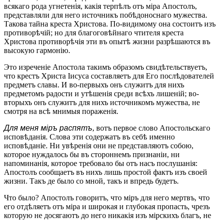
всякаго рода угнетенія, какія терпѣлъ отъ міра Апостолъ,
представляли для него источникъ побѣдоноснаго мужества.
Такова тайна креста Христова. По-видимому она состоитъ изъ
противорѣчій; но для благоговѣйнаго чтителя креста
Христова противорѣчія эти въ опытѣ жизни разрѣшаются въ
высокую гармонію.
Это изреченіе Апостола такимъ образомъ свидѣтельствуетъ,
что крестъ Христа Іисуса составляетъ для Его послѣдователей
предметъ славы. И во-первыхъ онъ служитъ для нихъ
предметомъ радости и утѣшенія среди всѣхъ лишеній; во-
вторыхъ онъ служитъ для нихъ источникомъ мужества, не
смотря на всѣ мнимыя пораженія.
Для меня міръ распятъ
, вотъ первое слово Апостольскаго
исповѣданія. Слова эти содержатъ въ себѣ именно
исповѣданіе. Ни увѣренія они не представляютъ собою,
которое нуждалось бы въ стороннемъ признаніи, ни
напоминанія, которое требовало бы отъ насъ послушанія:
Апостолъ сообщаетъ въ нихъ лишь простой фактъ изъ своей
жизни. Такъ де было со мной, такъ и впредь будетъ.
Что было? Апостолъ говоритъ, что міръ для него мертвъ, что
его отдѣляетъ отъ міра и широкая и глубокая пропасть, чрезъ
которую не досягаютъ до него никакія изъ мірскихъ благъ, не