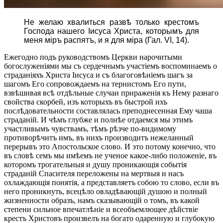
Не желаю хвалиться развѣ только крестомъ
Господа нашего Іисуса Христа, которымъ для
меня міръ распятъ, и я для міра (Гал. VI, 14).
Ежегодно подъ руководствомъ Церкви нарочитыми
богослуженіями мы съ сердечнымъ участіемъ воспоминаемъ о
страданіяхъ Христа Іисуса и съ благоговѣніемъ шагъ за
шагомъ Его сопровождаемъ на тернистомъ Его пути,
взвѣшивая всѣ отдѣльные случаи прираженія къ Нему разнаго
свойства скорбей, изъ которыхъ въ быстрой ихъ
послѣдовательности составлялась преподнесенная Ему чаша
страданій. И чѣмъ глубже и полнѣе отдаемся мы этимъ
участливымъ чувствамъ, тѣмъ рѣзче по-видимому
противорѣчитъ имъ, въ нихъ производитъ нежеланный
перерывъ это Апостольское слово. И это потому конечно, что
въ словѣ семъ мы имѣемъ не ученое какое-либо положеніе, въ
которомъ трогательныя и душу проникающія событія
страданій Спасителя переложены на мертвыя и насъ
охлаждающія понятія, а представляетъ собою то слово, если въ
него проникнуть, всецѣло овладѣвающій душою и полный
жизненности образъ, намъ сказывающій о томъ, въ какой
степени сильное впечатлѣніе и всеобъемлющее дѣйствіе
крестъ Христовъ произвелъ на богато одаренную и глубокую