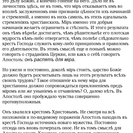
это дѣлу Божію, а конечно гоненіе на него. Дѣло не въ
личностяхъ здѣсь, не въ томъ, что міръ отказываетъ имъ во
вполнѣ заслуженномъ ими признаніи цѣнности ихъ начинаній
и стремленій, а именно въ нихъ самихъ, въ этихъ идеальныхъ
стремленіяхъ христіанскихъ. Міръ именно эти добрыя
начинанія желаетъ ограничить и стѣснить. И этого результата
онъ тѣмъ вѣрнѣе достигаетъ, чѣмъ рѣшительнѣе его плотская
мудрость кѣмъ-либо отвергается, чѣмъ полнѣе слѣдовательно
крестъ Господа служитъ кому-либо принципомъ и правиломъ
его дѣятельности. Въ этомъ смыслѣ еще и понынѣ можно
говорить о страданіяхъ Церкви, или какъ о себѣ говоритъ
Апостолъ:
онъ распятъ для міра
.
Но ужели и постоянно, доколѣ міръ стоитъ, царство Божіе
должно будетъ разсчитывать лишь на этотъ результатъ всѣхъ
своихъ трудовъ? Такое отношеніе къ нему міра для
христіанина должно сопровождаться преклоненіемъ предъ
міромъ или же уныніемъ и отчаяніемъ? О, далеко нѣтъ. Въ
Апостолѣ оно пробуждало чувства совершенно
противуположныя.
Онъ хвалился крестомъ Христовымъ. Не смотря на всѣ
низложенія и по-видимому пораженія Апостолъ находилъ въ
крестѣ Господа источникъ новаго мужества. Постоянно
отсюда онъ вновь почерпалъ оное. Не въ томъ смыслѣ для