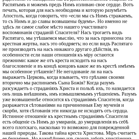
Распятымъ и можемъ предъ Нимъ изливаю свое сердце. Вотъ
печать, которая для насъ необходима и которую разумѣетъ
Апостолъ, когда говоритъ, что «если мы съ Нимъ стражаемъ,
то съ Нимъ и до славы возвышены будемъ». Но именно не
здѣсь ли самое слабое мѣсто нашего участливаго
воспоминанія страданій Спасителя? Насъ трогаетъ видъ
Распятаго, мы утѣшаемся мыслію, что за насъ принесена эта
крестная жертва, насъ это ободряетъ; но если видъ Распятаго
не производитъ на насъ никакого другаго дѣйствія, въ
особенности если наши отношенія къ міру остаются
прежними: какое же отъ креста исходитъ на насъ
благословеніе и въ концѣ концовъ какое же въ крестѣ имѣемъ
мы особенное утѣшеніе? Не негодованіе ли на насъ
выражаетъ Церковь, когда взываетъ, что грѣхами своими
вторично мы распинаемъ Сына Божія? Когда разумъ
разсуждаетъ о страданіяхъ Христа и пользѣ ихъ, то назидается
онъ лишь внѣшнимъ, имъ измышляемымъ утѣшеніемъ. Разумъ
уже возвышеннѣе относится къ страданіямъ Спасителя, когда
разражается сѣтованіями на причиненныя Ему мученія и
скорби, хотя сѣтованія эти никогда не исходятъ отъ сердца.
Истинное отношеніе къ крестнымъ страданіямъ Спасителя
есть общеніе съ Нимъ до умиранія, до умерщвленія въ себѣ
всего плотскаго, насколько то возможно для поврежденной
нашей природы. Такова тайна креста Христова. Міръ считаетъ
ее безуміемъ. Но важнѣйшею изъ своихъ заботъ христіанинъ