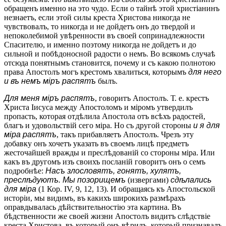
обращенъ именно на это чудо. Если о тайнѣ этой христіанинъ
незнаетъ, если этой силы креста Христова никогда не
чувствовалъ, то никогда и не дойдетъ онъ до твердой и
непоколебимой увѣренности въ своей сопринадлежности
Спасителю, и именно поэтому никогда не дойдетъ и до
сильной и побѣдоносной радости о немъ. Во всякомъ случаѣ
отсюда понятнымъ становится, почему и съ какою полнотою
права Апостолъ могъ крестомъ хвалиться, которымъ
для него
и въ немъ міръ распятъ
былъ.
Для меня міръ распятъ
, говоритъ Апостолъ. Т. е. крестъ
Христа Іисуса между Апостоломъ и міромъ утвердилъ
пропасть, которая отдѣлила Апостола отъ всѣхъ радостей,
благъ и удовольствій сего міра. Но съ другой стороны
и я для
міра распятъ
, такъ прибавляетъ Апостолъ. Чрезъ эту
добавку онъ хочетъ указать въ своемъ лицѣ предметъ
жесточайшей вражды и преслѣдованій со стороны міра. Или
какъ въ другомъ изъ своихъ посланій говоритъ онъ о семъ
подробнѣе:
Насъ злословятъ, гонятъ, хулятъ,
преслѣдуютъ. Мы позорищемъ
(извергами)
сдѣлались
для міра
(1 Кор. ІV, 9, 12, 13). И обращаясь къ Апостольской
исторіи, мы видимъ, въ какихъ широкихъ размѣрахъ
оправдывалась дѣйствительностію эта картина. Въ
бѣдственности же своей жизни Апостолъ видитъ слѣдствіе
креста Христова, въ который онъ вѣрилъ, который признавалъ