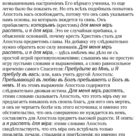
возвышеннымъ настроеніемъ Его вѣрнаго ученика, то еще
легко было бы показать ее. Но отъ всѣхъ подобныхъ попытокъ
Апостолъ насъ освобождаетъ, потому что онъ самъ указываетъ
намъ основы, на которыхъ зиждется та связь. Онъ
прибавляетъ:
которымъ
(крестомъ)
для меня міръ
распятъ, и я для міра
. Это не случайная прибавка, а
объясненіе основаній, почему крестъ Христовъ сталъ для
Апостола предметомъ славы. На добавку эту слѣдовательно
нужно обратить всю силу вниманія.
Для меня міръ
распятъ, и я для міра
, – здѣсь имѣемъ мы дѣло не съ
простой игрой противуположеніями; слышимъ мы не простую
игру пустыми словами и выраженіями, а слово равносильное
изреченію самого Спасителя:
Пребудьте во Мнѣ, и Я
пребуду въ васъ
; или, какъ учитъ другой Апостолъ:
Пребывающій въ любви въ Богѣ пребываетъ и Богъ въ
немъ
. И въ этомъ выраженіи Апостола содержится
слѣдовательно двоякая истина.
Для меня міръ распятъ
,
этими словами сказываетъ Апостолъ, что этотъ міръ ему не
предлагаетъ никакихъ изъ своихъ благъ, для него онъ мертвъ,
и онъ не черпаетъ болѣе изъ этого источника; и именно это
обстоятельство, что онъ совершенно не нуждается въ немъ,
составляетъ для Апостола предметъ высокой радости. И опять:
а я распятъ для міра
: этими словами Апостолъ
свидѣтельствуетъ, что отъ міра онъ встрѣчалъ только
проклятія, печали, страданія и притѣсненія; но именно эти