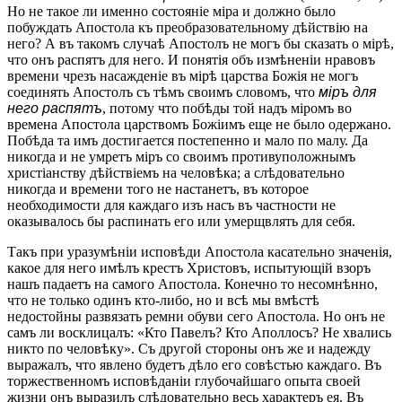
Но не такое ли именно состояніе міра и должно было
побуждать Апостола къ преобразовательному дѣйствію на
него? А въ такомъ случаѣ Апостолъ не могъ бы сказать о мірѣ,
что онъ распятъ для него. И понятія объ измѣненіи нравовъ
времени чрезъ насажденіе въ мірѣ царства Божія не могъ
соединять Апостолъ съ тѣмъ своимъ словомъ, что
міръ для
него распятъ
, потому что побѣды той надъ міромъ во
времена Апостола царствомъ Божіимъ еще не было одержано.
Побѣда та имъ достигается постепенно и мало по малу. Да
никогда и не умретъ міръ со своимъ противуположнымъ
христіанству дѣйствіемъ на человѣка; а слѣдовательно
никогда и времени того не настанетъ, въ которое
необходимости для каждаго изъ насъ въ частности не
оказывалось бы распинать его или умерщвлять для себя.
Такъ при уразумѣніи исповѣди Апостола касательно значенія,
какое для него имѣлъ крестъ Христовъ, испытующій взоръ
нашъ падаетъ на самого Апостола. Конечно то несомнѣнно,
что не только одинъ кто-либо, но и всѣ мы вмѣстѣ
недостойны развязать ремни обуви сего Апостола. Но онъ не
самъ ли восклицалъ: «Кто Павелъ? Кто Аполлосъ? Не хвались
никто по человѣку». Съ другой стороны онъ же и надежду
выражалъ, что явлено будетъ дѣло его совѣстью каждаго. Въ
торжественномъ исповѣданіи глубочайшаго опыта своей
жизни онъ выразилъ слѣдовательно весь характеръ ея. Въ