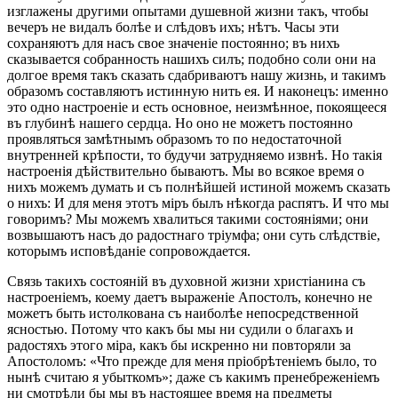
изглажены другими опытами душевной жизни такъ, чтобы
вечеръ не видалъ болѣе и слѣдовъ ихъ; нѣтъ. Часы эти
сохраняютъ для насъ свое значеніе постоянно; въ нихъ
сказывается собранность нашихъ силъ; подобно соли они на
долгое время такъ сказать сдабриваютъ нашу жизнь, и такимъ
образомъ составляютъ истинную нить ея. И наконецъ: именно
это одно настроеніе и есть основное, неизмѣнное, покоящееся
въ глубинѣ нашего сердца. Но оно не можетъ постоянно
проявляться замѣтнымъ образомъ то по недостаточной
внутренней крѣпости, то будучи затрудняемо извнѣ. Но такія
настроенія дѣйствительно бываютъ. Мы во всякое время о
нихъ можемъ думать и съ полнѣйшей истиной можемъ сказать
о нихъ: И для меня этотъ міръ былъ нѣкогда распятъ. И что мы
говоримъ? Мы можемъ хвалиться такими состояніями; они
возвышаютъ насъ до радостнаго тріумфа; они суть слѣдствіе,
которымъ исповѣданіе сопровождается.
Связь такихъ состояній въ духовной жизни христіанина съ
настроеніемъ, коему даетъ выраженіе Апостолъ, конечно не
можетъ быть истолкована съ наиболѣе непосредственной
ясностью. Потому что какъ бы мы ни судили о благахъ и
радостяхъ этого міра, какъ бы искренно ни повторяли за
Апостоломъ: «Что прежде для меня пріобрѣтеніемъ было, то
нынѣ считаю я убыткомъ»; даже съ какимъ пренебреженіемъ
ни смотрѣли бы мы въ настоящее время на предметы