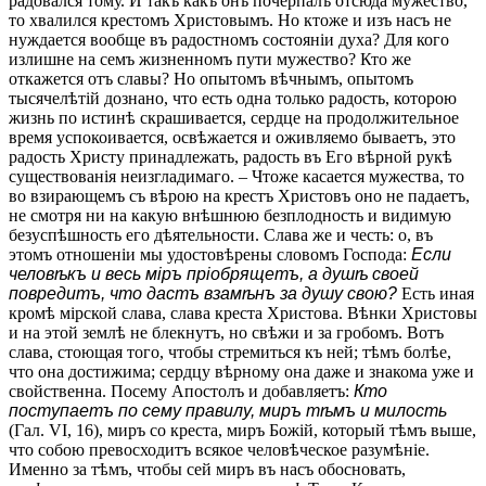
радовался тому. И такъ какъ онъ почерпалъ отсюда мужество,
то хвалился крестомъ Христовымъ. Но ктоже и изъ насъ не
нуждается вообще въ радостномъ состояніи духа? Для кого
излишне на семъ жизненномъ пути мужество? Кто же
откажется отъ славы? Но опытомъ вѣчнымъ, опытомъ
тысячелѣтій дознано, что есть одна только радость, которою
жизнь по истинѣ скрашивается, сердце на продолжительное
время успокоивается, освѣжается и оживляемо бываетъ, это
радость Христу принадлежать, радость въ Его вѣрной рукѣ
существованія неизгладимаго. – Чтоже касается мужества, то
во взирающемъ съ вѣрою на крестъ Христовъ оно не падаетъ,
не смотря ни на какую внѣшнюю безплодность и видимую
безуспѣшность его дѣятельности. Слава же и честь: о, въ
этомъ отношеніи мы удостовѣрены словомъ Господа:
Если
человѣкъ и весь міръ пріобрящетъ, а душѣ своей
повредитъ, что дастъ взамѣнъ за душу свою?
Есть иная
кромѣ мірской слава, слава креста Христова. Вѣнки Христовы
и на этой землѣ не блекнутъ, но свѣжи и за гробомъ. Вотъ
слава, стоющая того, чтобы стремиться къ ней; тѣмъ болѣе,
что она достижима; сердцу вѣрному она даже и знакома уже и
свойственна. Посему Апостолъ и добавляетъ:
Кто
поступаетъ по сему правилу, миръ тѣмъ и милость
(Гал. VI, 16), миръ со креста, миръ Божій, который тѣмъ выше,
что собою превосходитъ всякое человѣческое разумѣніе.
Именно за тѣмъ, чтобы сей миръ въ насъ обосновать,