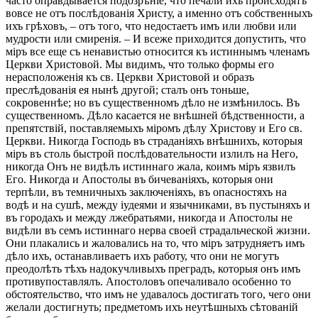
часто оправдывается подозрѣніе, что печали ихъ происходятъ
вовсе не отъ послѣдованія Христу, а именно отъ собственныхъ
ихъ грѣховъ, – отъ того, что недостаетъ имъ или любви или
мудрости или смиренія. – И всеже приходится допустить, что
міръ все еще съ ненавистью относится къ истиннымъ членамъ
Церкви Христовой. Мы видимъ, что только формы его
нерасположенія къ св. Церкви Христовой и образъ
преслѣдованія ея нынѣ другой; сталъ онъ тоньше,
сокровеннѣе; но въ существенномъ дѣло не измѣнилось. Въ
существенномъ. Дѣло касается не внѣшней бѣдственности, а
препятствій, поставляемыхъ міромъ дѣлу Христову и Его св.
Церкви. Никогда Господь въ страданіяхъ внѣшнихъ, которыя
міръ въ столь быстрой послѣдовательности излилъ на Него,
никогда Онъ не видѣлъ истиннаго жала, коимъ міръ язвилъ
Его. Никогда и Апостолы въ бичеваніяхъ, которыя они
терпѣли, въ темничныхъ заключеніяхъ, въ опасностяхъ на
водѣ и на сушѣ, между іудеями и язычниками, въ пустыняхъ и
въ городахъ и между лжебратьями, никогда и Апостолы не
видѣли въ семъ истиннаго нерва своей страдальческой жизни.
Они плакались и жаловались на то, что міръ затрудняетъ имъ
дѣло ихъ, останавливаетъ ихъ работу, что они не могутъ
преодолѣть тѣхъ надокучливыхъ преградъ, которыя онъ имъ
противупоставлялъ. Апостоловъ опечаливало особенно то
обстоятельство, что имъ не удавалось достигать того, чего они
желали достигнуть; предметомъ ихъ неутѣшныхъ сѣтованій