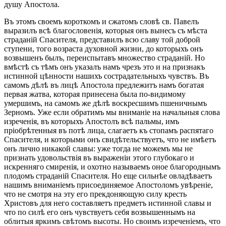
душу Апостола.
Въ этомъ своемъ короткомъ и сжатомъ словѣ св. Павелъ
выразилъ всѣ благословенія, которыя онъ вынесъ съ мѣста
страданій Спасителя, представилъ всю славу той доброй
ступени, того возраста духовной жизни, до которыхъ онъ
возвышенъ былъ, переиспытавъ множество страданій. Но
вмѣстѣ съ тѣмъ онъ указалъ намъ чрезъ это и на признакъ
истинной цѣнности нашихъ сострадательныхъ чувствъ. Въ
самомъ дѣлѣ въ лицѣ Апостола предлежитъ намъ богатая
первая жатва, которая принесена была по-видимому
умершимъ, на самомъ же дѣлѣ воскресшимъ пшеничнымъ
Зерномъ. Уже если обратимъ мы вниманіе на начальныя слова
изреченія, въ которыхъ Апостолъ всѣ пальмы, имъ
пріобрѣтенныя въ потѣ лица, слагаетъ къ стопамъ распятаго
Спасителя, и которыми онъ свидѣтельствуетъ, что не имѣетъ
онъ лично никакой славы: уже тогда не можемъ мы не
признать удовольствія въ выраженіи этого глубокаго и
искренняго смиренія, и охотно называемъ оное благороднымъ
плодомъ страданій Спасителя. Но еще сильнѣе овладѣваетъ
нашимъ вниманіемъ присоединяемое Апостоломъ увѣреніе,
что не смотря на эту его прекдоняющую силу кресть
Христовъ для него составляетъ предметъ истинной славы и
что по силѣ его онъ чувствуетъ себя возвышеннымъ на
облитыя яркимъ свѣтомъ высоты. Но своимъ изреченіемъ, что