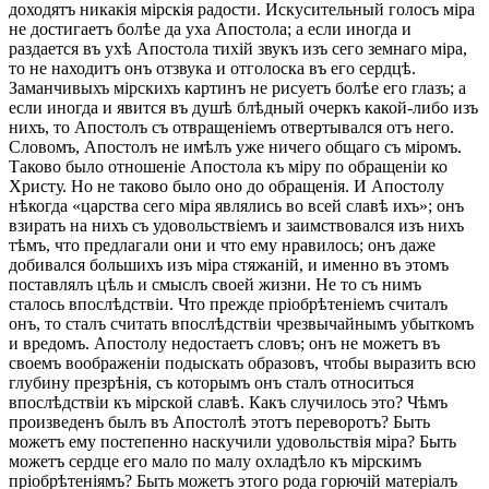
доходятъ никакія мірскія радости. Искусительный голосъ міра
не достигаетъ болѣе да уха Апостола; а если иногда и
раздается въ ухѣ Апостола тихій звукъ изъ сего земнаго міра,
то не находитъ онъ отзвука и отголоска въ его сердцѣ.
Заманчивыхъ мірскихъ картинъ не рисуетъ болѣе его глазъ; а
если иногда и явится въ душѣ блѣдный очеркъ какой-либо изъ
нихъ, то Апостолъ съ отвращеніемъ отвертывался отъ него.
Словомъ, Апостолъ не имѣлъ уже ничего общаго съ міромъ.
Таково было отношеніе Апостола къ міру по обращеніи ко
Христу. Но не таково было оно до обращенія. И Апостолу
нѣкогда «царства сего міра являлись во всей славѣ ихъ»; онъ
взирать на нихъ съ удовольствіемъ и заимствовался изъ нихъ
тѣмъ, что предлагали они и что ему нравилось; онъ даже
добивался большихъ изъ міра стяжаній, и именно въ этомъ
поставлялъ цѣль и смыслъ своей жизни. Не то съ нимъ
сталось впослѣдствіи. Что прежде пріобрѣтеніемъ считалъ
онъ, то сталъ считать впослѣдствіи чрезвычайнымъ убыткомъ
и вредомъ. Апостолу недостаетъ словъ; онъ не можетъ въ
своемъ воображеніи подыскать образовъ, чтобы выразить всю
глубину презрѣнія, съ которымъ онъ сталъ относиться
впослѣдствіи къ мірской славѣ. Какъ случилось это? Чѣмъ
произведенъ былъ въ Апостолѣ этотъ переворотъ? Быть
можетъ ему постепенно наскучили удовольствія міра? Быть
можетъ сердце его мало по малу охладѣло къ мірскимъ
пріобрѣтеніямъ? Быть можетъ этого рода горючій матеріалъ