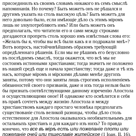
присоединилъ къ своимъ словамъ никакого въ семъ смыслѣ
напоминанія. Но почему? Быть можетъ онъ не рѣшался и
другимъ указать на столь высокую цѣль? Быть можетъ для
него довольно было, если имѣющіе дѣло съ этимъ міромъ
лишь не злоупотребляютъ имъ? Или быть можетъ онъ
предполагалъ, что читатели его и сами между строками
догадаются пропреть столь хорошо имъ извѣстныя слова его:
«Желалъ бы я, чтобы вы всѣ были какъ я и подражали мнѣ»?
Вотъ вопросъ, настойчивѣйшимъ образомъ требующій
опредѣленнаго рѣшенія. Если мы не рѣшимъ его безусловно
въ послѣднемъ смыслѣ, тогда окажется, что всѣ мы не
состоимъ истинными христіанами; тогда значитъ не положено
въ нашей средѣ еще и начала христіанству; тогда даже и тѣ изъ
насъ, которые міромъ и мірскими дѣлами менѣе другихъ
заняты, потому что они заняты лишь строгимъ исполненіемъ
обязанностей своего призванія, даже и ихъ тогда нельзя было
бы признать соотвѣтствующими данному изреченію Апостола
и осуществляющими оное! И однакоже кто осмѣлится и себя
въ правѣ сочтетъ между жизнію Апостола и между
христіанствомъ каждаго простаго человѣка предполагать
существованіе столь великой разницы, чтобы дѣло столь
естественное для Апостола оказывалось необязательнымъ для
остальныхъ христіанъ и для каждаго изъ нихъ? То правда
конечно, что
все въ мірѣ есть или пожеланіе плоти или
пожеланіе очей или тщеславіе житейское
(1 Іоан. II, 16).