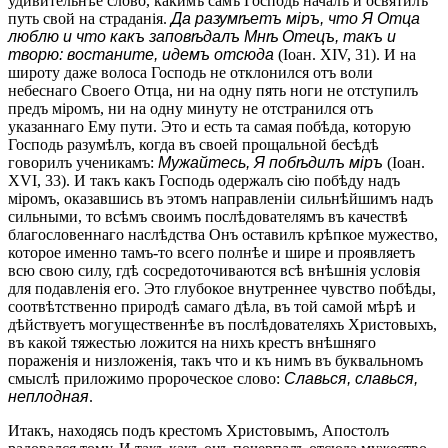
удивительнѣе слово, какимъ самъ Господь началъ и освятилъ
путь свой на страданія.
Да разумѣетъ міръ, что Я Отца
люблю и что какъ заповѣдалъ Мнѣ Отецъ, такъ и
творю: востаните, идемъ отсюда
(Іоан. XIV, 31). И на
широту даже волоса Господь не отклонился отъ воли
небеснаго Своего Отца, ни на одну пять ноги не отступилъ
предъ міромъ, ни на одну минуту не отстранился отъ
указаннаго Ему пути. Это и есть та самая побѣда, которую
Господь разумѣлъ, когда въ своей прощальной бесѣдѣ
говорилъ ученикамъ:
Мужайтесь, Я побѣдилъ міръ
(Іоан.
XVI, 33). И такъ какъ Господь одержалъ сію побѣду надъ
міромъ, оказавшись въ этомъ направленіи сильнѣйшимъ надъ
сильными, то всѣмъ своимъ послѣдователямъ въ качествѣ
благословеннаго наслѣдства Онъ оставилъ крѣпкое мужество,
которое именно тамъ-то всего полнѣе и шире и проявляетъ
всю свою силу, гдѣ сосредоточиваются всѣ внѣшнія условія
для подавленія его. Это глубокое внутреннее чувство побѣды,
соотвѣтственно природѣ самаго дѣла, въ той самой мѣрѣ и
дѣйствуетъ могущественнѣе въ послѣдователяхъ Христовыхъ,
въ какой тяжестью ложится на нихъ крестъ внѣшняго
пораженія и низложенія, такъ что и къ нимъ въ буквальномъ
смыслѣ приложимо пророческое слово:
Славься, славься,
неплодная
.
Итакъ, находясь подъ крестомъ Христовымъ, Апостолъ