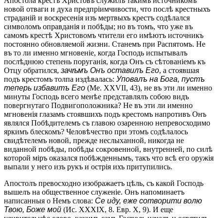
Апостола крестъ Христовъ служилъ такимъ источникомъ
новой отваги и духа предпріимчивости, что послѣ крестныхъ
страданій и воскресенія изъ мертвыхъ крестъ содѣлался
символомъ оправданія и побѣды; но въ томъ, что уже въ
самомъ крестѣ Христовомъ чтители его имѣютъ источникъ
постоянно обновляемой жизни. Станемъ при Распятомъ. Не
въ то ли именно мгновеніе, когда Господь испытывалъ
послѣднюю степень поруганія, когда Онъ съ сѣтованіемъ къ
Отцу обратился,
зачѣмъ Онъ оставилъ Его
, а стоявшая
подъ крестомъ толпа издѣвалась:
Уповалъ на Бога, пустъ
теперь избавитъ Его
(Me. ΧΧVΙΙ, 43), не въ эти ли именно
минуты Господь всего менѣе представлялъ собою видъ
повергнутаго Подвигоположника? Не въ эти ли именно
мгновенія глазамъ стоявшихъ подъ крестомъ напротивъ Онъ
являлся Побѣдителемъ съ главою озаренною непревосходимо
яркимъ блескомъ? Человѣчество при этомъ содѣлалось
свидѣтелемъ новой, прежде неслыханной, никогда не
виданной побѣды, побѣды сокровенной, внутренней, по силѣ
которой міръ оказался побѣжденнымъ, такъ что всѣ его оружія
выпали у него изъ рукъ и острія ихъ притупились.
Апостолъ превосходно изображаетъ цѣль, съ какой Господь
вышелъ на общественное служеніе. Онъ напоминаетъ
написанныя о Немъ слова:
Се иду, еже сотворити волю
Твою, Боже мой
(Ис. ХХХIХ, 8. Евр. Х, 9). И еще