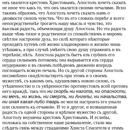
онъ хвалится крестомъ Христовымъ, Апостолъ хочетъ сказать
не иное что какъ то, что онъ хвалится своими печалями. Ясно
такимъ образомъ, что Апостолъ хочетъ сказать намъ о
двоякости своихъ чувствъ. Что въ его словахъ первѣе и всего
непосредственнѣе трогаетъ нашу мысль и чувство, это
высокая радость, объемлющая душу Апостола. Но эта радость
выше чѣмь тихое и родственное со спокойствіемъ и миромъ
свѣтлое настроеніе духа, по силѣ котораго нѣкоторые
проходятъ путемъ сей жизни хладнокровно и жизнію лишь
утѣшаясь, а при случаѣ умѣютъ свою душу упражнять и въ
терпѣніи; нѣтъ. Апостола радость бьетъ изъ глубинъ его
сердца сильнымъ потокомъ; она вырывается изъ сердца
неудержимо и въ своемъ побѣдномъ движеніи впередъ
поглощаетъ всякую печаль. Но съ другой стороны Апостолъ
несомнѣнно свидѣтельствуетъ при этомъ и о своемъ
мужествѣ, съ какимъ онъ, одушевляясь новою силою, съ
утѣшенностію и съ увѣренностію противустоялъ всей противъ
него враждѣ, такъ что
ни скорбь ни нагота, ни опасности,
ни мечъ, ни жизнь, ни смерть, ни Ангелы, ни начальства,
ни иная какая-либо тварь
не могли настроить его уныло
или склонить къ отчаянію. И то и другое, и возвышенная
радость съ одной стороны и крѣпкое мужество съ другой,
Апостолу внушены крестомъ Христовымъ. И еслибы,
положась на собственное наше размышленіе, стали мы
слѣдить связь между страданіями Христа Спасителя и этимъ