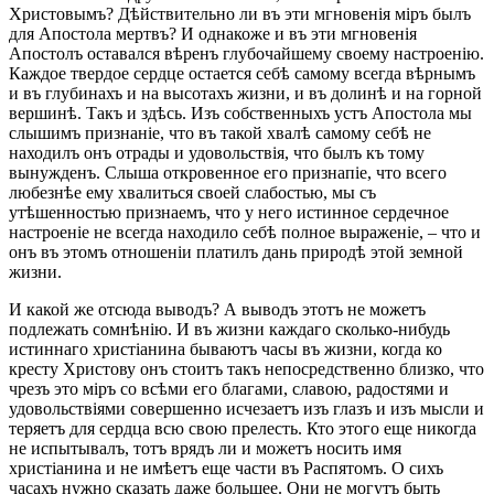
Христовымъ? Дѣйствительно ли въ эти мгновенія міръ былъ
для Апостола мертвъ? И однакоже и въ эти мгновенія
Апостолъ оставался вѣренъ глубочайшему своему настроенію.
Каждое твердое сердце остается себѣ самому всегда вѣрнымъ
и въ глубинахъ и на высотахъ жизни, и въ долинѣ и на горной
вершинѣ. Такъ и здѣсь. Изъ собственныхъ устъ Апостола мы
слышимъ признаніе, что въ такой хвалѣ самому себѣ не
находилъ онъ отрады и удовольствія, что былъ къ тому
вынужденъ. Слыша откровенное его признапіе, что всего
любезнѣе ему хвалиться своей слабостью, мы съ
утѣшенностью признаемъ, что у него истинное сердечное
настроеніе не всегда находило себѣ полное выраженіе, – что и
онъ въ этомъ отношеніи платилъ дань природѣ этой земной
жизни.
И какой же отсюда выводъ? А выводъ этотъ не можетъ
подлежать сомнѣнію. И въ жизни каждаго сколько-нибудь
истиннаго христіанина бываютъ часы въ жизни, когда ко
кресту Христову онъ стоитъ такъ непосредственно близко, что
чрезъ это міръ со всѣми его благами, славою, радостями и
удовольствіями совершенно исчезаетъ изъ глазъ и изъ мысли и
теряетъ для сердца всю свою прелесть. Кто этого еще никогда
не испытывалъ, тотъ врядъ ли и можетъ носить имя
христіанина и не имѣетъ еще части въ Распятомъ. О сихъ
часахъ нужно сказать даже большее. Они не могутъ быть