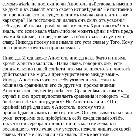
самомъ дѣлѣ, не постоянно ли Апостолъ дѣйствовалъ именно
въ духѣ и въ смыслѣ этого своего исповѣданія? Не постоянно
ли проповѣдь его въ существенномъ имѣла одинъ и тотъ же
характеръ? Не постоянно ли далекъ онъ былъ отъ усвоенія
себѣ другой славы кромѣ хвалы именемъ Христовымъ? Онъ
зналъ, что если хвала чѣмъ-либо не можетъ цѣны имѣть предъ
очами Божіими, то представляетъ собою хвала та суетную
славу. Никогда посему не взимали его уста славы у Того, Кому
она приличествуетъ и принадлежитъ.
Никогда. И однакоже Апостолъ иногда какъ будто и инымъ
кромѣ Христа хвалился. «Наша слава, говорилъ онъ, есть
свидѣтельство нашей совѣсти, что мы въ простотѣ и чистотѣ
дѣйствовали въ мірѣ, а преимущественно между вами».
Иногда Апостслъ считаетъ себя уязвленнымъ, если въ
общинахъ сравнивали его съ другими, проходившими
Апостольское служеніе ранѣе его. Сравненіямъ въ такомъ
случаѣ и онъ противупоставляетъ сравненія и говоритъ: «Не
болѣе ли всѣхъ я потрудился? Не Апостолъ ли и я? По
крайней мѣрѣ для васъ я Апостолъ, потому что я
проповѣдывалъ вамъ слово истины». Онъ указываетъ на свои
руки, которыми онъ пріобрѣталъ себѣ ежедневный хлѣбъ,
такъ что ни серебра ни золота ни отъ кого не желалъ и
восклицаетъ, что лучше ему умереть, нежели лишиться своей
славы. Что? Не другая ли это хвала, чѣмъ крестомъ