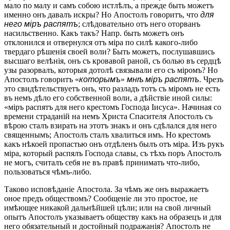
мало по малу и самъ собою истлѣлъ, а прежде быть можетъ
именно онъ давалъ искры? Но Апостолъ говоритъ, что
для
него міръ распятъ
; слѣдовательно отъ него оторванъ
насильственно. Какъ такъ? Напр. быть можетъ онъ
отклонился и отвернулся отъ міра по силѣ какого-либо
твердаго рѣшенія своей воли? Быть можетъ, послушавшись
высшаго велѣнія, онъ съ кровавой раной, съ болью въ сердцѣ
узы разорвалъ, которыя дотолѣ связывали его съ міромъ? Но
Апостолъ говоритъ «
которымъ
»
мнѣ міръ распятъ
. Чрезъ
это свидѣтельствуетъ онъ, что разладъ тотъ съ міромъ не есть
въ немъ дѣло его собственной воли, а дѣйствіе иной силы:
«міръ распятъ для него крестомъ Господа Іисуса». Начиная со
времени страданій на немъ Христа Спасителя Апостолъ съ
вѣрою сталъ взирать на этотъ знакъ и онъ сдѣлался для него
священнымъ; Апостолъ сталъ хвалиться имъ. Но крестомъ
какъ нѣкоей пропастью онъ отдѣленъ былъ отъ міра. Изъ рукъ
міра, который распялъ Господа славы, съ тѣхъ поръ Апостолъ
не могъ, считалъ себя не въ правѣ принимать что-либо,
пользоваться чѣмъ-либо.
Таково исповѣданіе Апостола. За чѣмъ же онъ выражаетъ
оное предъ обществомъ? Сообщеніе ли это простое, не
имѣющее никакой дальнѣйшей цѣли; или на свой личный
опытъ Апостолъ указываетъ обществу какъ на образецъ и для
него обязательный и достойный подражанія? Апостолъ не