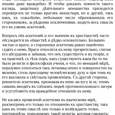
иными даже враждебно. И чтобы доказать ложность такого
взгляда, защитнику дѣятельнаго монашества приходится
опровергать не только враговъ монастыря, но и друзей, такъ
какъ, къ сожалѣнію, небольшое число образованныхъ его
сторонниковъ, за рѣдкими исключеніями, видитъ весь смыслъ
его въ узкомъ аскетизмѣ.
Вопросъ объ аскетизмѣ и его значеніи въ христіанствѣ часто
обсуждается въ обществѣ и рѣдко основательно. Большею
частью и враги, и сторонники аскетизма равно ошибочно
судятъ о немъ. Враги относятся къ нему презрительно, считая
его абсурдомъ и забывая, что онъ существуетъ и въ теоріи, и
на практикѣ съ тѣхъ поръ, какъ существуютъ какія бы то ни
было религіи и философскія ученія, и что, по меньшей мѣрѣ,
неразумно относиться такъ легкомысленно и поверхностно къ
явленію, столь присущему человѣческому духу и при томъ въ
его высокихъ и свѣтлыхъ проявленіяхъ. Съ другой стороны,
ревнители аскетизма, признавая въ немъ заслугу in se, этимъ
самымъ вводятъ въ соблазнъ людей противоположнаго лагеря
и усугубляютъ ихъ враждебное отношеніе къ нему.
Не касаясь проявленій аскетизма въ языческомъ мірѣ,
разсмотримъ его только по отношенію къ христіанству, такъ
какъ въ этомъ смыслѣ онъ только и возбуждаетъ толки,
противорѣча, повидимому, такой религіи, которая говоритъ: