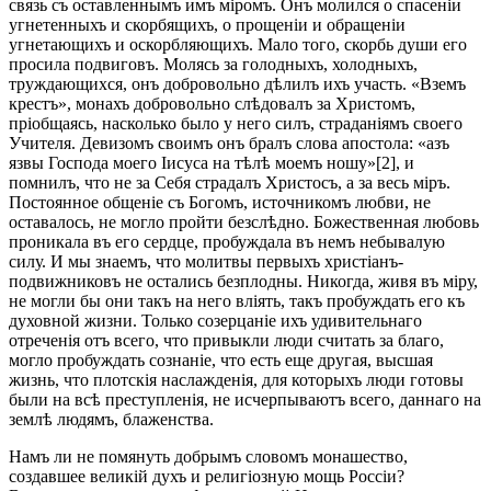
связь съ оставленнымъ имъ міромъ. Онъ молился о спасеніи
угнетенныхъ и скорбящихъ, о прощеніи и обращеніи
угнетающихъ и оскорбляющихъ. Мало того, скорбь души его
просила подвиговъ. Молясь за голодныхъ, холодныхъ,
труждающихся, онъ добровольно дѣлилъ ихъ участь. «Вземъ
крестъ», монахъ добровольно слѣдовалъ за Христомъ,
пріобщаясь, насколько было у него силъ, страданіямъ своего
Учителя. Девизомъ своимъ онъ бралъ слова апостола: «азъ
язвы Господа моего Іисуса на тѣлѣ моемъ ношу»[2], и
помнилъ, что не за Себя страдалъ Христосъ, а за весь міръ.
Постоянное общеніе съ Богомъ, источникомъ любви, не
оставалось, не могло пройти безслѣдно. Божественная любовь
проникала въ его сердце, пробуждала въ немъ небывалую
силу. И мы знаемъ, что молитвы первыхъ христіанъ-
подвижниковъ не остались безплодны. Никогда, живя въ міру,
не могли бы они такъ на него вліять, такъ пробуждать его къ
духовной жизни. Только созерцаніе ихъ удивительнаго
отреченія отъ всего, что привыкли люди считать за благо,
могло пробуждать сознаніе, что есть еще другая, высшая
жизнь, что плотскія наслажденія, для которыхъ люди готовы
были на всѣ преступленія, не исчерпываютъ всего, даннаго на
землѣ людямъ, блаженства.
Намъ ли не помянуть добрымъ словомъ монашество,
создавшее великій духъ и религіозную мощь Россіи?