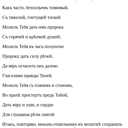
Какъ часто, безсильемъ томимый,
Съ тяжелой, гнетущей тоской
Молилъ Тебя дать имъ пророка
Съ горячей и крѣпкой душой;
Молилъ Тебя въ часъ полуночи
Пророку дать силу рѣчей,
Да міръ огласитъ онъ далеко
Глаголами правды Твоей.
Молилъ Тебя съ плачемъ и стономъ,
Во прахѣ простертъ предъ Тобой,
Дать міру и уши, и сердце
Для слушанья рѣчи святой
Итакъ, повторяю, монахъ-отшельникъ въ молитвѣ сохранялъ