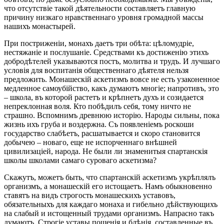
что отсутствіе такой дѣятельности составляетъ главную
причину низкаго нравственнаго уровня громадной массы
нашихъ монастырей.
При постриженіи, монахъ даетъ три обѣта: цѣломудріе,
нестяжаніе и послушаніе. Средствами къ достиженію этихъ
добродѣтелей указываются постъ, молитва и трудъ. И лучшаго
условія для воспитанія общественнаго дѣятеля нельзя
предложить. Монашескій аскетизмъ вовсе не есть узаконенное
медленное самоубійство, какъ думаютъ многіе; напротивъ, это
– школа, въ которой растетъ и крѣпнетъ духъ и созидается
непреклонная воля. Кто побѣдилъ себя, тому ничто не
страшно. Вспомнимъ древнюю исторію. Народы сильны, пока
жизнь ихъ груба и воздержна. Съ появленіемъ роскоши
государство слабѣетъ, расшатывается и скоро становится
добычею – новаго, еще не испорченнаго внѣшней
цивилизаціей, народа. Не были ли знаменитыя спартанскія
школы школами самаго суроваго аскетизма?
Скажутъ, можетъ быть, что спартанскій аскетизмъ укрѣплялъ
организмъ, а монашескій его истощаетъ. Намъ обыкновенно
ставятъ на видъ строгость монашескихъ уставовъ,
обязательныхъ для каждаго монаха и гибельно дѣйствующихъ
на слабый и истощенный трудами организмъ. Напрасно такъ
думаютъ. Строгіе уставы пощенія и бдѣнія, составленные въ