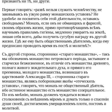
признаютъ ни тѣ, ни другіе.
Первые говорятъ: «развѣ нельзя служить человѣчеству, не
заковываясь въ узкую рамку монашескихъ уставовъ? Не
удобнѣе ли посвятить себя этой дѣятельности, оставаясь
свободнымъ? Монахъ, если онъ не обманщикъ и фарисей,
своимъ образомъ жизни, прямо противорѣчащимъ всѣмъ
научнымъ правиламъ гигіены, медленно умираетъ на землѣ,
лишая себя всего, дабы получить сугубую награду въ другой
жизни. Гдѣ же ему быть общественнымъ дѣятелемъ, когда ему
предписано проводить время въ постѣ и молитвѣ?»
Съ другой стороны, сторонники «стараго монашества», – такъ
мы обозначимъ монашество петровскаго періода, застывшее и
старчески безжизненное, въ отличіе отъ монашества древняго,
полнаго живого зиждительнаго духа, и прямого его
преемника, молодого монашества, возникшаго въ
царствованіе Александра III, – сторонника стараго
монашества, являясь поборниками якобы «отеческихъ
уставовъ», говорятъ, что монахъ не общественный дѣятель,
ибо истинное монашество есть монашество созерцательное.
По ихъ мнѣнію, монахъ долженъ чуждаться всякаго
столкновенія съ внѣшнимъ міромъ и думать только о спасеніи
души своей, достигаемомъ умерщвленіемъ плоти, постомъ и
молитвой.