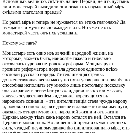
Вспомнимъ великихъ свѣтилъ нашей Церкви; не изъ пустынь
ли и монастырей выходили они оглашать изумленный міръ
смѣлыми глаголами правды?
Но развѣ міръ и теперь не нуждается въ этихъ глаголахъ? Да,
нуждается и мучительно жаждетъ ихъ. Но уже не отъ
монастырей чаетъ онъ ихъ услышать.
Почему же такъ?
Монастырь есть одно изъ явленій народной жизни, на
которомъ, можетъ быть, наиболѣе тяжело и гибельно
отозвалась суровая петровская реформа. Мощная рука
грознаго реформатора порвала духовное единство всѣхъ
сословій русскаго народа. Интеллигенція страны,
долженствующая вести массу по пути усовершенствованія, но
способная исполнять эту миссію лишь постольку, поскольку
она сохраняетъ неизмѣнную солидарность съ этой массой,
являясь осуществленіемъ идеаловъ, коренящихся въ
народномъ сознаніи, – эта интеллигенція стала чужда народу
и, роковою силою идя все дальше и дальше по ложному пути,
оказалась отторгнутою отъ народной жизни и отъ жизни
Церкви, между тѣмъ какъ народъ остался въ ней. Остался въ
Церкви и монастырь. Но лишенный прежнихъ умственныхъ
силъ, чуждый научному движенію цивилизованнаго міра, онъ