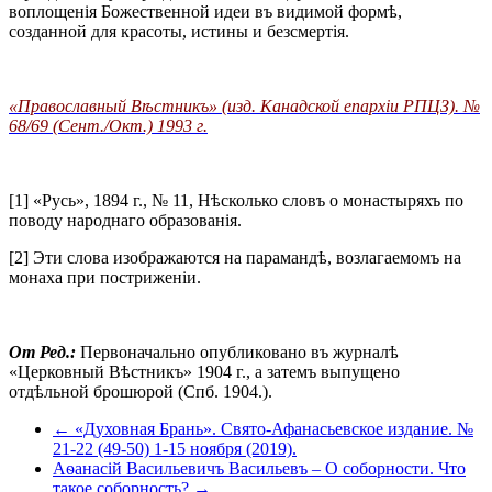
воплощенія Божественной идеи въ видимой формѣ,
созданной для красоты, истины и безсмертія.
«Православный Вѣстникъ» (изд. Канадской епархіи РПЦЗ). №
68/69 (Сент./Окт.) 1993 г.
[1] «Русь», 1894 г., № 11, Нѣсколько словъ о монастыряхъ по
поводу народнаго образованія.
[2] Эти слова изображаются на парамандѣ, возлагаемомъ на
монаха при постриженіи.
От Ред.:
Первоначально опубликовано въ журналѣ
«Церковный Вѣстникъ» 1904 г., а затемъ выпущено
отдѣльной брошюрой (Спб. 1904.).
← «Духовная Брань». Свято-Афанасьевское издание. №
21-22 (49-50) 1-15 ноября (2019).
Аѳанасій Васильевичъ Васильевъ – О соборности. Что
такое соборность? →