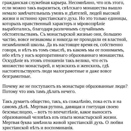
гражданская служебная карьера. Несомнѣнно, что изъ этого,
если можно такъ выразиться, свѣтскаго монашества вышло
немало замѣчательныхъ умовъ и дѣятелей, людей высокой
жизни и истинно христіанскаго духа. Но это только единицы,
которыхъ нравственный характеръ и міровоззрѣніе
выработались, благодаря различнымъ случайнымъ
обстоятельствамъ. Съ монастырской жизнью они, большею
частію, вовсе незнакомы и никогда не проходили ея властной,
незамѣнимой школы. Да въ настоящее время ея, собственно
говоря, и нѣтъ въ томъ смыслѣ, въ какомъ мы ее понимаемъ,
ибо нѣтъ у насъ корпоративнаго образованнаго монашества.
Оскудѣніе въ этомъ отношеніи такъ велико, что есть
множество монастырей, и мужскихъ и женскихъ, гдѣ
настоятельствуютъ люди малограмотные и даже вовсе
безграмотные.
Почему же не поступаютъ въ монастыри образованные люди?
Потому что имъ тамъ дѣлать нечего.
Такъ думаетъ общество, такъ, къ сожалѣнію, пока есть и на
самомъ дѣлѣ. Мертвая рутина, давящая и гнетущая своею
безсмыслицею, – вотъ то впечатлѣніе, какое выноситъ
образованный человѣкъ изъ опыта монастырской жизни.
Мертвая буква замѣнила живой христіанскій духъ. О любви
христіанской нѣтъ и воспоминанія.