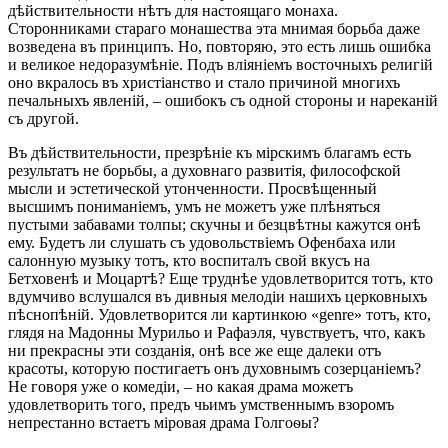
дѣйствительности нѣтъ для настоящаго монаха.
Сторонниками стараго монашества эта мнимая борьба даже
возведена въ принципъ. Но, повторяю, это есть лишь ошибка
и великое недоразумѣніе. Подъ вліяніемъ восточныхъ религій
оно вкралось въ христіанство и стало причиной многихъ
печальныхъ явленій, – ошибокъ съ одной стороны и нареканій
съ другой.
Въ дѣйствительности, презрѣніе къ мірскимъ благамъ есть
результатъ не борьбы, а духовнаго развитія, философской
мысли и эстетической утонченности. Просвѣщенный
высшимъ пониманіемъ, умъ не можетъ уже плѣняться
пустыми забавами толпы; скучны и безцвѣтны кажутся онѣ
ему. Будетъ ли слушать съ удовольствіемъ Офенбаха или
салонную музыку тотъ, кто воспиталъ свой вкусъ на
Бетховенѣ и Моцартѣ? Еще труднѣе удовлетворится тотъ, кто
вдумчиво вслушался въ дивныя мелодіи нашихъ церковныхъ
пѣснопѣній. Удовлетворится ли картинкою «genre» тотъ, кто,
глядя на Мадонны Мурильо и Рафаэля, чувствуетъ, что, какъ
ни прекрасны эти созданія, онѣ все же еще далеки отъ
красоты, которую постигаетъ онъ духовнымъ созерцаніемъ?
Не говоря уже о комедіи, – но какая драма можетъ
удовлетворить того, предъ чьимъ умственнымъ взоромъ
непрестанно встаетъ міровая драма Голгоѳы?