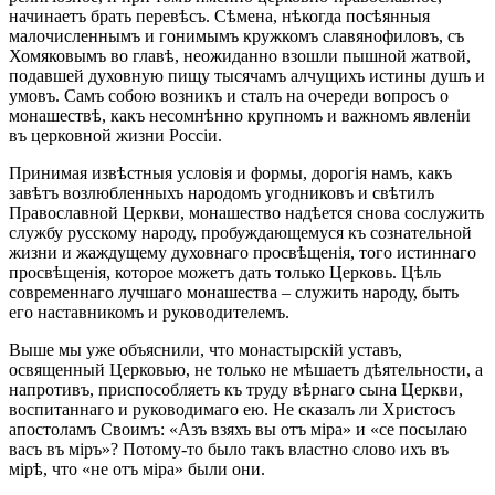
начинаетъ брать перевѣсъ. Сѣмена, нѣкогда посѣянныя
малочисленнымъ и гонимымъ кружкомъ славянофиловъ, съ
Хомяковымъ во главѣ, неожиданно взошли пышной жатвой,
подавшей духовную пищу тысячамъ алчущихъ истины душъ и
умовъ. Самъ собою возникъ и сталъ на очереди вопросъ о
монашествѣ, какъ несомнѣнно крупномъ и важномъ явленіи
въ церковной жизни Россіи.
Принимая извѣстныя условія и формы, дорогія намъ, какъ
завѣтъ возлюбленныхъ народомъ угодниковъ и свѣтилъ
Православной Церкви, монашество надѣется снова сослужить
службу русскому народу, пробуждающемуся къ сознательной
жизни и жаждущему духовнаго просвѣщенія, того истиннаго
просвѣщенія, которое можетъ дать только Церковь. Цѣль
современнаго лучшаго монашества – служить народу, быть
его наставникомъ и руководителемъ.
Выше мы уже объяснили, что монастырскій уставъ,
освященный Церковью, не только не мѣшаетъ дѣятельности, а
напротивъ, приспособляетъ къ труду вѣрнаго сына Церкви,
воспитаннаго и руководимаго ею. Не сказалъ ли Христосъ
апостоламъ Своимъ: «Азъ взяхъ вы отъ міра» и «се посылаю
васъ въ міръ»? Потому-то было такъ властно слово ихъ въ
мірѣ, что «не отъ міра» были они.