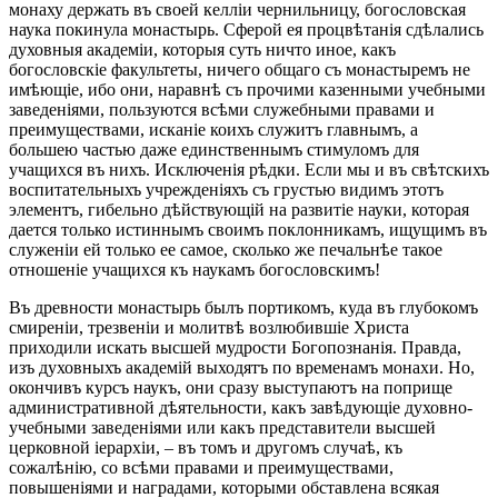
монаху держать въ своей келліи чернильницу, богословская
наука покинула монастырь. Сферой ея процвѣтанія сдѣлались
духовныя академіи, которыя суть ничто иное, какъ
богословскіе факультеты, ничего общаго съ монастыремъ не
имѣющіе, ибо они, наравнѣ съ прочими казенными учебными
заведеніями, пользуются всѣми служебными правами и
преимуществами, исканіе коихъ служитъ главнымъ, а
большею частью даже единственнымъ стимуломъ для
учащихся въ нихъ. Исключенія рѣдки. Если мы и въ свѣтскихъ
воспитательныхъ учрежденіяхъ съ грустью видимъ этотъ
элементъ, гибельно дѣйствующій на развитіе науки, которая
дается только истиннымъ своимъ поклонникамъ, ищущимъ въ
служеніи ей только ее самое, сколько же печальнѣе такое
отношеніе учащихся къ наукамъ богословскимъ!
Въ древности монастырь былъ портикомъ, куда въ глубокомъ
смиреніи, трезвеніи и молитвѣ возлюбившіе Христа
приходили искать высшей мудрости Богопознанія. Правда,
изъ духовныхъ академій выходятъ по временамъ монахи. Но,
окончивъ курсъ наукъ, они сразу выступаютъ на поприще
административной дѣятельности, какъ завѣдующіе духовно-
учебными заведеніями или какъ представители высшей
церковной іерархіи, – въ томъ и другомъ случаѣ, къ
сожалѣнію, со всѣми правами и преимуществами,
повышеніями и наградами, которыми обставлена всякая