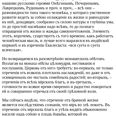
нашими русскими героями Онѣгинымъ, Печоринымъ,
Лаврецкимъ, Рудинымъ и проч. и проч., – всѣ они –
разновидности типа такого человѣка, у котораго умственное
развитіе ведетъ за собою охлажденіе къ жизни и равнодушіе
къ ней, доходящее, сообразно съ силою натуры и глубины ума,
то до простой насмѣшки надо всѣмъ, то до полнаго
отвращенія отъ жизни и жажды самоуничтоженія. Элементъ
этотъ, впрочемъ, существуетъ съ того времени, какъ работаетъ
человѣческая мысль, и лучше всего выразился въ индійской
нирванѣ и въ изреченіи Екклесіаста: «вся суета и суета
всяческая».
Но возвращаемся къ разсмотрѣнію монашескихъ обѣтовъ.
Возлагая на монаха обѣты цѣломудрія, нестяжанія и
послушанія, Церковь отъ него требуетъ: во-первыхъ, не только
отреченія отъ всякихъ плотскихъ наслажденій, но даже и отъ
освященныхъ ею чистыхъ семейныхъ радостей; во-вторыхъ, –
отреченія отъ всѣхъ мірскихъ благъ, и въ-третьихъ, –
готовности во всякое время смиренно и радостно покориться
ей и совершенно отречься отъ своей грѣховной воли.
Мы сейчасъ видѣли, что отреченіе отъ брачной жизни
является послѣдствіемъ сознанія, что міръ во злѣ лежитъ. Въ
отреченіи отъ мірскихъ благъ и утѣхъ видятъ обыкновенно
насиліе надъ собою и плодъ борьбы, которой въ