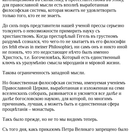
для православной мысли есть вполнѣ выработанная
философская система, которая можетъ не удовлетворить
только того, кто ее не знаетъ.
До сихъ поръ представители нашей ученой прессы серьезно
толкуютъ о невозможности примирить науку съ
христіанствомъ. Когда престарѣлый Гегель въ грустномъ
раздумьѣ сознался, что чего-то не хватаетъ въ его филосифіи
(es fehlt etwas in meiner Philosophie), ни самъ онъ и никто иной
не понялъ, что это недостающее нѣчто былъ именно
Христосъ, т.е. Богочеловѣкъ, Который есть единственный
ключъ къ уразумѣнію смысла мірозданія и міровой жизни.
Такова ограниченность западной мысли.
Но божественная философская система, именуемая ученіемъ
Православной Церкви, выработанная и изложенная на семи
вселенскихъ соборахъ, развивается и уясняется все далѣе и
далѣе богословскою наукою, для которой, по многимъ
причинамъ, лучшая, а можетъ быть и единственная сфера
процвѣтанія – монастырь.
Такъ было прежде, но не то мы видимъ теперь.
Съ того дня, какъ приказомъ Петра Великаго запрещено было