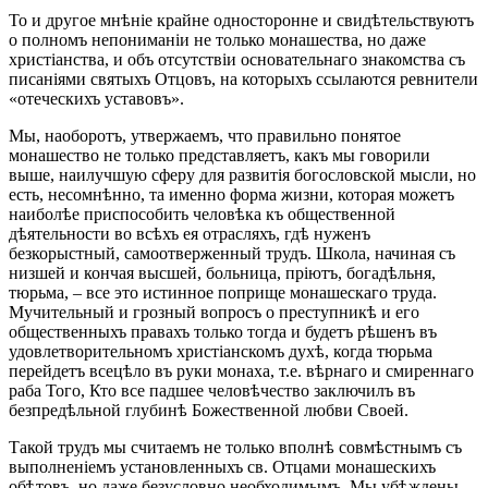
То и другое мнѣніе крайне односторонне и свидѣтельствуютъ
о полномъ непониманіи не только монашества, но даже
христіанства, и объ отсутствіи основательнаго знакомства съ
писаніями святыхъ Отцовъ, на которыхъ ссылаются ревнители
«отеческихъ уставовъ».
Мы, наоборотъ, утвержаемъ, что правильно понятое
монашество не только представляетъ, какъ мы говорили
выше, наилучшую сферу для развитія богословской мысли, но
есть, несомнѣнно, та именно форма жизни, которая можетъ
наиболѣе приспособить человѣка къ общественной
дѣятельности во всѣхъ ея отрасляхъ, гдѣ нуженъ
безкорыстный, самоотверженный трудъ. Школа, начиная съ
низшей и кончая высшей, больница, пріютъ, богадѣльня,
тюрьма, – все это истинное поприще монашескаго труда.
Мучительный и грозный вопросъ о преступникѣ и его
общественныхъ правахъ только тогда и будетъ рѣшенъ въ
удовлетворительномъ христіанскомъ духѣ, когда тюрьма
перейдетъ всецѣло въ руки монаха, т.е. вѣрнаго и смиреннаго
раба Того, Кто все падшее человѣчество заключилъ въ
безпредѣльной глубинѣ Божественной любви Своей.
Такой трудъ мы считаемъ не только вполнѣ совмѣстнымъ съ
выполненіемъ установленныхъ св. Отцами монашескихъ
обѣтовъ, но даже безусловно необходимымъ. Мы убѣждены,