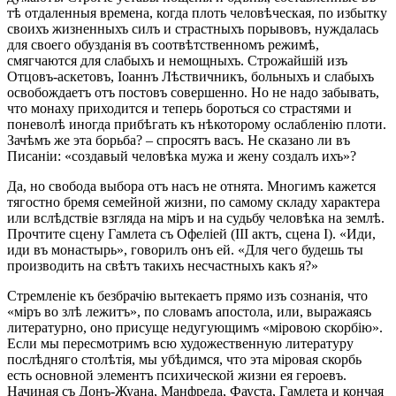
тѣ отдаленныя времена, когда плоть человѣческая, по избытку
своихъ жизненныхъ силъ и страстныхъ порывовъ, нуждалась
для своего обузданія въ соотвѣтственномъ режимѣ,
смягчаются для слабыхъ и немощныхъ. Строжайшій изъ
Отцовъ-аскетовъ, Іоаннъ Лѣствичникъ, больныхъ и слабыхъ
освобождаетъ отъ постовъ совершенно. Но не надо забывать,
что монаху приходится и теперь бороться со страстями и
поневолѣ иногда прибѣгать къ нѣкоторому ослабленію плоти.
Зачѣмъ же эта борьба? – спросятъ васъ. Не сказано ли въ
Писаніи: «создавый человѣка мужа и жену создалъ ихъ»?
Да, но свобода выбора отъ насъ не отнята. Многимъ кажется
тягостно бремя семейной жизни, по самому складу характера
или вслѣдствіе взгляда на міръ и на судьбу человѣка на землѣ.
Прочтите сцену Гамлета съ Офеліей (III актъ, сцена I). «Иди,
иди въ монастырь», говорилъ онъ ей. «Для чего будешь ты
производить на свѣтъ такихъ несчастныхъ какъ я?»
Стремленіе къ безбрачію вытекаетъ прямо изъ сознанія, что
«міръ во злѣ лежитъ», по словамъ апостола, или, выражаясь
литературно, оно присуще недугующимъ «міровою скорбію».
Если мы пересмотримъ всю художественную литературу
послѣдняго столѣтія, мы убѣдимся, что эта міровая скорбь
есть основной элементъ психической жизни ея героевъ.
Начиная съ Донъ-Жуана, Манфреда, Фауста, Гамлета и кончая