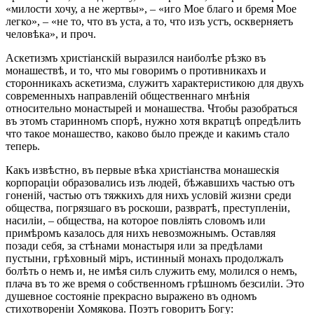
«милости хочу, а не жертвы», – «иго Мое благо и бремя Мое
легко», – «не то, что въ уста, а то, что изъ устъ, оскверняетъ
человѣка», и проч.
Аскетизмъ христіанскій выразился наиболѣе рѣзко въ
монашествѣ, и то, что мы говоримъ о противникахъ и
сторонникахъ аскетизма, служитъ характеристикою для двухъ
современныхъ направленій общественнаго мнѣнія
относительно монастырей и монашества. Чтобы разобраться
въ этомъ старинномъ спорѣ, нужно хотя вкратцѣ опредѣлить
что такое монашество, каково было прежде и какимъ стало
теперь.
Какъ извѣстно, въ первые вѣка христіанства монашескія
корпораціи образовались изъ людей, бѣжавшихъ частью отъ
гоненій, частью отъ тяжкихъ для нихъ условій жизни среди
общества, погрязшаго въ роскоши, развратѣ, преступленіи,
насиліи, – общества, на которое повліять словомъ или
примѣромъ казалось для нихъ невозможнымъ. Оставляя
позади себя, за стѣнами монастыря или за предѣлами
пустыни, грѣховный міръ, истинный монахъ продолжалъ
болѣть о немъ и, не имѣя силъ служить ему, молился о немъ,
плача въ то же время о собственномъ грѣшномъ безсиліи. Это
душевное состояніе прекрасно выражено въ одномъ
стихотвореніи Хомякова. Поэтъ говоритъ Богу: