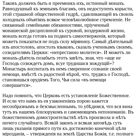
Таковъ долженъ быть и преемникъ ихъ, истинный монахъ.
Равнодушный къ земнымъ благамъ, онъ недоступенъ корысти,
этой страшной общественной гидрѣ, сдавливающей въ своихъ
холодныхъ объятіяхъ всякое человѣколюбивое стремленіе. Не
связанный семейными обязанностями, пріученный
монашеской дисциплиной къ суровой, воздержной жизни,
монахъ всегда готовъ на подвигъ самоотверженія, который
можетъ показаться не подъ силу мірянину. Самый дѣятельный
изъ апостоловъ, апостолъ языковъ, сказалъ ученикамъ своимъ,
созидателямъ Церкви: «непрестанно молитеся». И можетъ ли
монахъ-дѣятель позабыть этотъ завѣтъ, зная, что «аще не
Господь созиждетъ домъ, всуе трудишася зиждущій»?
Монастырь воспиталъ въ немъ смиренное сознаніе своей
немощи, вмѣстѣ съ радостной вѣрой, что, трудясь о Господѣ,
становишься орудіемъ Того, Чья сила «въ немощи
совершается».
Надо помнить, что Церковь есть установленіе Божественное.
И если что намъ въ ея узаконеніяхъ порою кажется
несообразнымъ и безсмысленнымъ, то убѣдимся, что вся вина
тутъ въ нашемъ близорукомъ и самомнящемъ непониманіи. Въ
божественномъ домостроительствѣ нѣтъ произвола и нѣтъ
ничего случайнаго. Всякій законъ и всякая заповѣдь суть
лишь указанія прямого пути къ достиженію конечной цѣли
мірозданія, – утвержденія на землѣ Царства Божія, т.е. полнаго