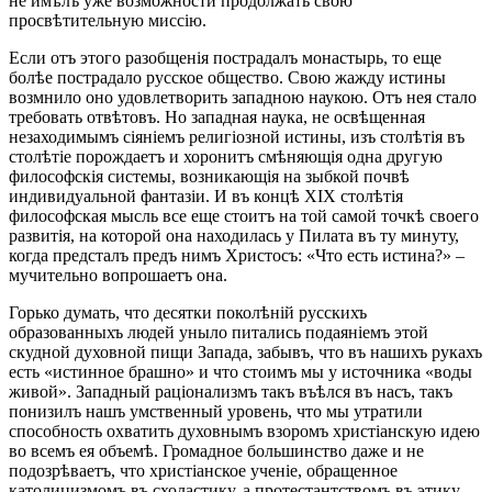
не имѣлъ уже возможности продолжать свою
просвѣтительную миссію.
Если отъ этого разобщенія пострадалъ монастырь, то еще
болѣе пострадало русское общество. Свою жажду истины
возмнило оно удовлетворить западною наукою. Отъ нея стало
требовать отвѣтовъ. Но западная наука, не освѣщенная
незаходимымъ сіяніемъ религіозной истины, изъ столѣтія въ
столѣтіе порождаетъ и хоронитъ смѣняющія одна другую
философскія системы, возникающія на зыбкой почвѣ
индивидуальной фантазіи. И въ концѣ XIX столѣтія
философская мысль все еще стоитъ на той самой точкѣ своего
развитія, на которой она находилась у Пилата въ ту минуту,
когда предсталъ предъ нимъ Христосъ: «Что есть истина?» –
мучительно вопрошаетъ она.
Горько думать, что десятки поколѣній русскихъ
образованныхъ людей уныло питались подаяніемъ этой
скудной духовной пищи Запада, забывъ, что въ нашихъ рукахъ
есть «истинное брашно» и что стоимъ мы у источника «воды
живой». Западный раціонализмъ такъ въѣлся въ насъ, такъ
понизилъ нашъ умственный уровень, что мы утратили
способность охватить духовнымъ взоромъ христіанскую идею
во всемъ ея объемѣ. Громадное большинство даже и не
подозрѣваетъ, что христіанское ученіе, обращенное
католицизмомъ въ схоластику, а протестантствомъ въ этику,