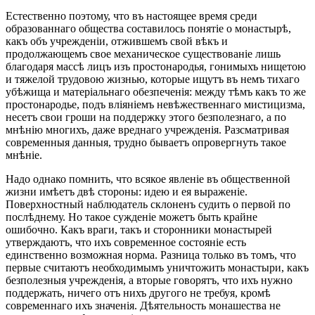
Естественно поэтому, что въ настоящее время среди
образованнаго общества составилось понятіе о монастырѣ,
какъ объ учрежденіи, отжившемъ свой вѣкъ и
продолжающемъ свое механическое существованіе лишь
благодаря массѣ лицъ изъ простонародья, гонимыхъ нищетою
и тяжелой трудовою жизнью, которые ищутъ въ немъ тихаго
убѣжища и матеріальнаго обезпеченія: между тѣмъ какъ то же
простонародье, подъ вліяніемъ невѣжественнаго мистицизма,
несетъ свои гроши на поддержку этого безполезнаго, а по
мнѣнію многихъ, даже вреднаго учрежденія. Разсматривая
современныя данныя, трудно бываетъ опровергнуть такое
мнѣніе.
Надо однако помнить, что всякое явленіе въ общественной
жизни имѣетъ двѣ стороны: идею и ея выраженіе.
Поверхностный наблюдатель склоненъ судить о первой по
послѣднему. Но такое сужденіе можетъ быть крайне
ошибочно. Какъ враги, такъ и сторонники монастырей
утверждаютъ, что ихъ современное состояніе есть
единственно возможная норма. Разница только въ томъ, что
первые считаютъ необходимымъ уничтожить монастыри, какъ
безполезныя учрежденія, а вторые говорятъ, что ихъ нужно
поддержать, ничего отъ нихъ другого не требуя, кромѣ
современнаго ихъ значенія. Дѣятельность монашества не