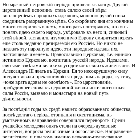
Но мрачный петровскій періодъ пришелъ къ концу. Другой
царственный исполинъ, ставъ силою своей вѣры
воплощеніемъ народныхъ идеаловъ, мощною рукой снова
соединилъ разорванную цѣпь. Со скорбнаго дня его кончины
много говорилось о немъ, много разъ повторялось, что онъ
понялъ идею своего народа, увѣровалъ въ него и, сильный
этой вѣрой, заставилъ изумленную Европу смириться передъ
еще столь недавно презираемой ею Россіей. Но никто не
назвалъ эту народную идею, эти народные идеалы ихъ
настоящимъ именемъ. Православною Церковью, т.е. единою
истинною Церковью, воспитанъ русскій народъ. Идеалами,
святыми завѣтами великихъ угодниковъ своихъ живетъ онъ. И
Александръ III жилъ въ Церкви. Ея то несокрушимую силу
почувствовали преклонившіеся предъ нимъ народы, ту силу,
«юже врата адовы не одолѣютъ». Его царствованіе,
пробудившее снова къ церковной жизни интеллигентныя
силы Россіи, вызвало и монастыри на новый путь
дѣятельности.
За послѣднія годы въ средѣ нашего образованнаго общества,
послѣ долгаго періода отрицанія и скептицизма, въ
умственномъ направленіи совершился переворотъ. Среди
учащейся молодежи опять стали на очередь духовные
интересы, вопросы религіозные и богословскіе. Направленіе
религіозное, и при томъ именно церковно-православное,