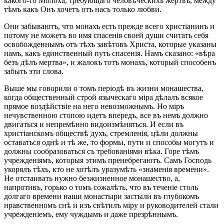
какого-то Молоха, требующаго человѣческихъ жертвъ, между
тѣмъ какъ Онъ хочетъ отъ насъ только любви.
Они забываютъ, что монахъ есть прежде всего христіанинъ и
потому не можетъ во имя спасенія своей души считать себя
освобожденнымъ отъ тѣхъ завѣтовъ Христа, которые указаны
намъ, какъ единственный путь спасенія. Намъ сказано: «вѣра
безъ дѣлъ мертва», и жалокъ тотъ монахъ, который способенъ
забыть эти слова.
Выше мы говорили о томъ періодѣ въ жизни монашества,
когда общественный строй языческаго міра дѣлалъ всякое
прямое воздѣйствіе на него невозможнымъ. Но міръ
нечувственною стопою идетъ впередъ, все въ немъ должно
двигаться и непремѣнно видоизмѣняться. И если въ
христіанскомъ обществѣ духъ, стремленія, цѣли должны
оставаться однѣ и тѣ же, то формы, пути и способы могутъ и
должны сообразоваться съ требованіями вѣка. Горе тѣмъ
учрежденіямъ, которыя этимъ пренебрегаютъ. Самъ Господь
укорялъ тѣхъ, кто не хотѣлъ уразумѣть «знаменія времени».
Не отстаивать нужно безжизненное монашество, а,
напротивъ, горько о томъ сожалѣть, что въ теченіе столь
долгаго времени наши монастыри застыли въ глубокомъ
нравственномъ снѣ и изъ свѣтилъ міру и руководителей стали
учрежденіемъ, ему чуждымъ и даже презрѣннымъ.