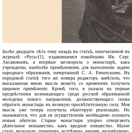
Болѣе двадцати лѣтъ тому назадъ въ статьѣ, напечатанной въ
журналѣ «Русь»[1], издававшемся покойнымъ Ив. Серг.
Аксаковымъ, я впервые заговорила о монастырѣ, какъ
учрежденіи, наиболѣе примѣнимомъ для выполненіи задачи
народнаго образованія, начертанной С. А. Рачинскимъ. Въ
передовой статьѣ того же номера редакторъ замѣтилъ, что
высказанная мною мысль можетъ со временемъ получить
широкое примѣненіе. Кромѣ того, я указала на первые
предвѣстники возникающаго среди русской образованной
молодежи новаго направленія, долженствующаго снова
обратить монастырь въ великую просвѣтительную силу. Моя
мысль уже теперь получила нѣкоторую реализацію. Но
оказывается, что для ея осуществленія необходимо основать
новыя обители. Старые монастыри упорно отвергаютъ
дѣятельное монашество, какъ вредное новшество. Малое
стадо молодыхъ піонеровъ встрѣчено иными недовѣрчиво,