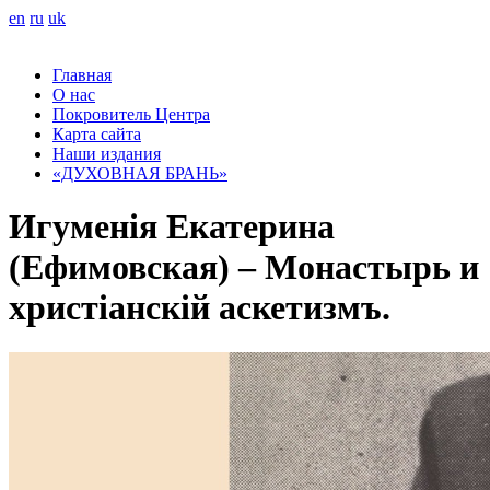
en
ru
uk
Главная
О нас
Покровитель Центра
Карта сайта
Наши издания
«ДУХОВНАЯ БРАНЬ»
Игуменія Екатерина
(Ефимовская) – Монастырь и
христіанскій аскетизмъ.