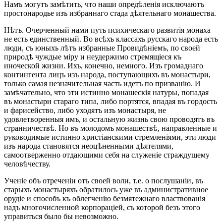
Намъ могутъ замѣтить, что наши опредѣленія исключаютъ
простонародье изъ избраннаго стада дѣятельнаго монашества.
Нѣтъ. Очерченный нами путь психическаго развитія монаха
не есть единственный. Во всѣхъ классахъ русскаго народа есть
люди, съ юныхъ лѣтъ избранные Провидѣніемъ, по своей
природѣ чуждые міру и неудержимо стремящіеся къ
иноческой жизни. Ихъ, конечно, немного. Изъ громаднаго
контингента лицъ изъ народа, поступающихъ въ монастыри,
только самая незначительная часть идетъ по призванію. И
замѣчательно, что эти истинно монашескія натуры, попадая
въ монастыри стараго типа, либо портятся, впадая въ гордость
и фарисейство, либо уходятъ изъ монастыря, не
удовлетворенныя имъ, и остальную жизнь свою проводятъ въ
странничествѣ. Но въ молодомъ монашествѣ, направленные и
руководимые истинно христіанскими стремленіями, эти люди
изъ народа становятся неоцѣненными дѣятелями,
самоотверженно отдающими себя на служеніе страждущему
человѣчеству.
Ученіе объ отреченіи отъ своей воли, т.е. о послушаніи, въ
старыхъ монастыряхъ обратилось уже въ административное
орудіе и способъ къ облегченію безмятежнаго властвованія
надъ многочисленной корпораціей, съ которой безъ этого
управиться было бы невозможно.