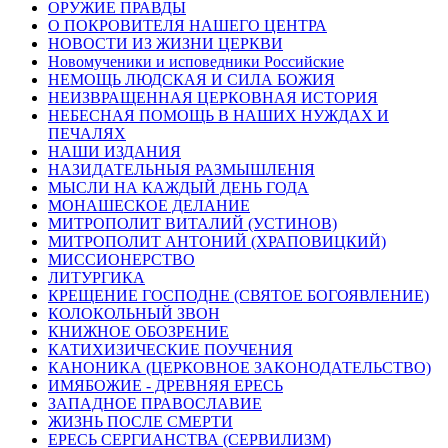
ОРУЖИЕ ПРАВДЫ
О ПОКРОВИТЕЛЯ НАШЕГО ЦЕНТРА
НОВОСТИ ИЗ ЖИЗНИ ЦЕРКВИ
Новомученики и исповедники Российские
НЕМОЩЬ ЛЮДСКАЯ И СИЛА БОЖИЯ
НЕИЗВРАЩЕННАЯ ЦЕРКОВНАЯ ИСТОРИЯ
НЕБЕСНАЯ ПОМОЩЬ В НАШИХ НУЖДАХ И
ПЕЧАЛЯХ
НАШИ ИЗДАНИЯ
НАЗИДАТЕЛЬНЫЯ РАЗМЫШЛЕНІЯ
МЫСЛИ НА КАЖДЫЙ ДЕНЬ ГОДА
МОНАШЕСКОЕ ДЕЛАНИЕ
МИТРОПОЛИТ ВИТАЛИЙ (УСТИНОВ)
МИТРОПОЛИТ АНТОНИЙ (ХРАПОВИЦКИЙ)
МИССИОНЕРСТВО
ЛИТУРГИКА
КРЕЩЕНИЕ ГОСПОДНЕ (СВЯТОЕ БОГОЯВЛЕНИЕ)
КОЛОКОЛЬНЫЙ ЗВОН
КНИЖНОЕ ОБОЗРЕНИЕ
КАТИХИЗИЧЕСКИЕ ПОУЧЕНИЯ
КАНОНИКА (ЦЕРКОВНОЕ ЗАКОНОДАТЕЛЬСТВО)
ИМЯБОЖИЕ - ДРЕВНЯЯ ЕРЕСЬ
ЗАПАДНОЕ ПРАВОСЛАВИЕ
ЖИЗНЬ ПОСЛЕ СМЕРТИ
ЕРЕСЬ СЕРГИАНСТВА (СЕРВИЛИЗМ)