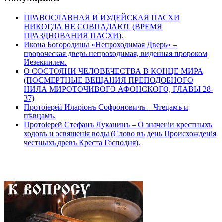
ПРАВОСЛАВНАЯ И ИУДЕЙСКАЯ ПАСХИ
НИКОГДА НЕ СОВПАДАЮТ (ВРЕМЯ
ПРАЗДНОВАНИЯ ПАСХИ).
Икона Богородицы «Непроходимая Дверь» –
пророческая дверь непроходимая, виденная пророком
Иезекиилем.
О СОСТОЯНИ ЧЕЛОВЕЧЕСТВА В КОНЦЕ МИРА
(ПОСМЕРТНЫЕ ВЕЩАНИЯ ПРЕПОДОБНОГО
НИЛА МИРОТОЧИВОГО АФОНСКОГО, ГЛАВЫ 28-
37)
Протоіерей Иларіонъ Софроновичъ – Чтецамъ и
пѣвцамъ.
Протоіерей Стефанъ Луканинъ – О значеніи крестныхъ
ходовъ и освященія воды (Слово въ день Происхожденія
честныхъ древъ Креста Господня).