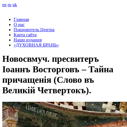
en
ru
uk
Главная
О нас
Покровитель Центра
Карта сайта
Наши издания
«ДУХОВНАЯ БРАНЬ»
Новосвмуч. пресвитеръ
Іоаннъ Восторговъ – Тайна
причащенія (Слово въ
Великій Четвертокъ).