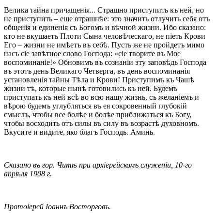
Велика тайна причащенія... Страшно приступить къ ней, но
не приступить – еще отрашнѣе: это значить отлучить себя отъ
общенія и единенія съ Богомъ и вѣчной жизни. Ибо сказано:
кто не вкушаетъ Плоти Сына человѣческаго, не піеть Крови
Его – жизни не имѣетъ въ себѣ. Пусть же не пройдетъ мимо
насъ сіе завѣтное слово Господа: «сіе творите въ Мое
воспоминаніе!» Обновимъ въ сознаніи эту заповѣдь Господа
въ этотъ день Великаго Четверга, въ день воспоминанія
установленія тайны Тѣла и Крови! Приступимъ къ Чашѣ
жизни тѣ, которые нынѣ готовились къ ней. Будемъ
приступать къ ней всѣ во всю нашу жизнь, съ желаніемъ и
вѣрою будемъ углубляться въ ея сокровенный глубокій
смыслъ, чтобы все болѣе и болѣе приближаться къ Богу,
чтобы восходить отъ силы въ силу въ возрастѣ духовномъ.
Вкусите и видите, яко благъ Господь. Аминь.
Сказано въ гор. Читѣ при архіерейскомъ служеніи, 10-го
апрѣля 1908 г.
Протоіерей Iоаннъ Восторговъ.