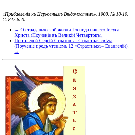
«Прибавленія къ Церковнымъ Вѣдомостямъ». 1908. № 18-19.
С. 847-850.
← О страдальческой жизни Господа нашего Іисуса
Христа (Поученіе въ Великій Четвертокъ).
Протоіерей Сергій Страховъ – Страстная свѣча
(Поученіе предъ чтеніемъ 12 «Страстныхъ» Евангелій).
→