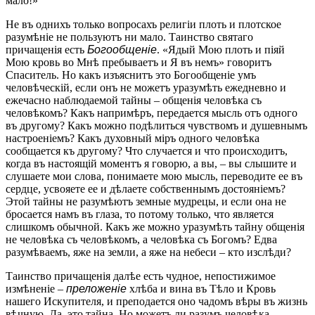
мало!»
Не въ однихъ только вопросахъ религіи плоть и плотское
разумѣніе не пользуютъ ни мало. Таинство святаго
причащенія есть
Богообщеніе
. «Ядый Мою плоть и піяй
Мою кровь во Мнѣ пребываетъ и Я въ немъ» говоритъ
Спаситель. Но какъ изъяснитъ это Богообщеніе умъ
человѣческій, если онъ не можетъ уразумѣть ежедневно и
ежечасно наблюдаемой тайны – общенія человѣка съ
человѣкомъ? Какъ напримѣръ, передается мысль отъ одного
въ другому? Какъ можно подѣлиться чувствомъ и душевнымъ
настроеніемъ? Какъ духовный міръ одного человѣка
сообщается къ другому? Что случается и что происходитъ,
когда въ настоящій моментъ я говорю, а вы, – вы слышите и
слушаете мои слова, понимаете мою мысль, переводите ее въ
сердце, усвояете ее и дѣлаете собственнымъ достояніемъ?
Этой тайны не разумѣютъ земные мудрецы, и если она не
бросается намъ въ глаза, то потому только, что является
слишкомъ обычной. Какъ же можно уразумѣть тайну общенія
не человѣка съ человѣкомъ, а человѣка съ Богомъ? Едва
разумѣваемъ, яже на земли, а яже на небеси – кто изслѣди?
Таинство причащенія далѣе есть чудное, непостижимое
измѣненіе –
преложеніе
хлѣба и вина въ Тѣло и Кровь
нашего Искупителя, и преподается оно чадомъ вѣры въ жизнь
вѣчную. Да, это тайна. Но можетъ ли разумъ человѣка