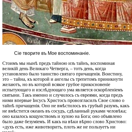
Сіe творите въ Мое воспоминаніе.
Стоимъ мы нынѣ предъ тайною изъ тайнъ, воспоминая
великій день Великаго Четверга, – тотъ день, когда
установлено было таинство святаго причащенія. Воистину,
это – тайна, къ которой и ангелы съ трепетомъ приникнути
желаютъ, но въ которой всякое грубое прикосновеніе
испытующаго и изслѣдующаго ума является оскорбленіемъ
святыни. Такъ именно и случилось съ евреями, когда предъ
ними впервые Іисусъ Христосъ провозгласилъ Свое слово о
тайнѣ причащенія. Оно не вмѣстилось въ грубый разумъ, какъ
не вмѣстится океанъ въ сосудъ, сдѣланный руками человѣка;
оно казалось кощунствомъ и хулою на Бога; оно объявлено
было даже безуміемъ. И какъ на вѣки вѣрно слово Христово:
«духъ есть, иже животворитъ, плоть же не пользуетъ ни