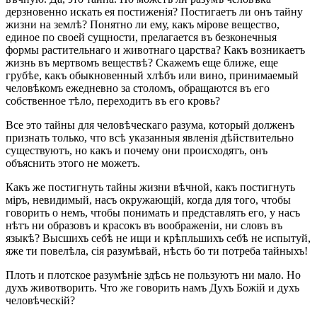
дерзновенно искать ея постиженія? Постигаетъ ли онъ тайну
жизни на землѣ? Понятно ли ему, какъ мірове вещество,
единое по своей сущности, прелагается въ безконечныя
формы растительнаго и животнаго царства? Какъ возникаетъ
жизнь въ мертвомъ веществѣ? Скажемъ еще ближе, еще
грубѣе, какъ обыкновенный хлѣбъ или вино, принимаемый
человѣкомъ ежедневно за столомъ, обращаются въ его
собственное тѣло, переходитъ въ его кровь?
Все это тайны для человѣческаго разума, который долженъ
признать только, что всѣ указанныя явленія дѣйствительно
существуютъ, но какъ и почему они происходятъ, онъ
объяснить этого не можетъ.
Какъ же постигнуть тайны жизни вѣчной, какъ постигнуть
міръ, невидимый, насъ окружающій, когда для того, чтобы
говорить о немъ, чтобы понимать и представлять его, у насъ
нѣтъ ни образовъ и красокъ въ воображеніи, ни словъ въ
языкѣ? Высшихъ себѣ не ищи и крѣпльшихъ себѣ не испытуй,
яже ти повелѣла, сія разумѣвай, нѣсть бо ти потреба тайныхъ!
Плоть и плотское разумѣніе здѣсь не пользуютъ ни мало. Но
духъ животворить. Что же говорить намъ Духъ Божій и духъ
человѣческій?