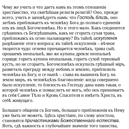
Чему же учитъ и что даетъ намъ въ этомъ отношеніи
христіанство, эта святѣйшая религія религій? Оно, прежде
всего, учитъ и заповѣдуетъ намъ: что
Господь близъ
, оно
затѣмъ приближаетъ къ человѣку Бога до полнаго единенія
ихъ въ лицѣ Богочеловѣка. Но и этого мало. Какъ соединится
грѣшникъ съ Безгрѣшнымъ, какъ не сгоритъ сухая трава,
приближаясь къ огню пылающему? Въ тайнѣ
искупленія
разрѣшеніе этого вопроса; въ тайнѣ искупленія – вѣчное
творится чудо: огневи причащается человѣкъ, трава сый,
орошаемъ неопальнѣ, яко же купина древле неопальнѣ
горящя: горитъ купина неопальная, горитъ сухой терновый
кустъ, но не сгораетъ. Богочеловѣкъ искупилъ грѣшный міръ,
разметалъ преграду между небомъ и землею, приблизилъ
человѣка къ Богу, и се нынѣ – слава въ вышнихъ Богу, на
земли миръ, въ человѣцѣхъ благоволеніе: когда совершено
было искупленіе, то близость къ Господу дана намъ такая, о
которой человѣкъ и помыслитъ не могъ, ибо онъ принимаетъ
въ себя Самое Тѣло и Кровь Спасителя и имѣетъ Христа, въ
себѣ живущаго.
Большаго общенія съ Богомъ, большаго приближенія къ Нему
уже быть не можетъ. Здѣсь христіане, по слову апостола,
становятся
причастниками Божественнаго естества
.
Вотъ, гдѣ важность и глубочайшее значеніе того таинства,