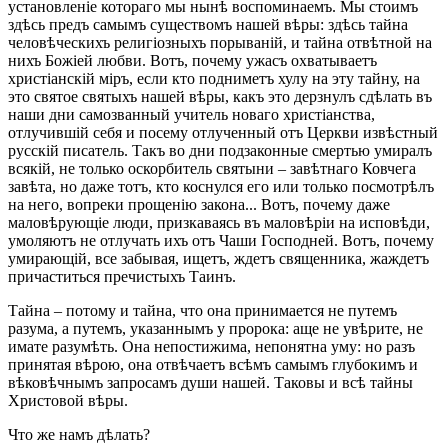
установленіе котораго мы нынѣ воспоминаемъ. Мы стоимъ
здѣсь предъ самымъ существомъ нашей вѣры: здѣсь тайна
человѣческихъ религіозныхъ порываній, и тайна отвѣтной на
нихъ Божіей любви. Вотъ, почему ужасъ охватываетъ
христіанскій міръ, если кто подниметъ хулу на эту тайну, на
это святое святыхъ нашей вѣры, какъ это дерзнулъ сдѣлать въ
наши дни самозванный учитель новаго христіанства,
отлучившій себя и посему отлученный отъ Церкви извѣстный
русскій писатель. Такъ во дни подзаконные смертью умиралъ
всякій, не только оскорбитель святыни – завѣтнаго Ковчега
завѣта, но даже тотъ, кто коснулся его или только посмотрѣлъ
на него, вопреки прощенію закона... Вотъ, почему даже
маловѣрующіе люди, призкаваясь въ маловѣріи на исповѣди,
умоляютъ не отлучать ихъ отъ Чаши Господней. Вотъ, почему
умирающій, все забывая, ищетъ, ждетъ священника, жаждетъ
причаститься пречистыхъ Таинъ.
Тайна – потому и тайна, что она принимается не путемъ
разума, а путемъ, указаннымъ у пророка: аще не увѣрите, не
имате разумѣть. Она непостижима, непонятна уму: но разъ
принятая вѣрою, она отвѣчаетъ всѣмъ самымъ глубокимъ и
вѣковѣчнымъ запросамъ души нашей. Таковы и всѣ тайны
Христовой вѣры.
Что же намъ дѣлать?