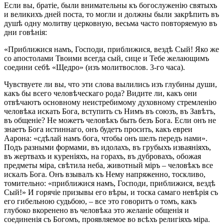
Если вы, братіе, были внимательны къ богослуженію святыхъ
и великихъ дней поста, то могли и должны были закрѣпить въ
душѣ одну молитву церковную, весьма часто повторяемую въ
дни говѣнія:
«Приближися намъ, Господи, приближися, вездѣ Сый! Яко же
со апостолами Твоими всегда сый, сице и Тебе желающимъ
соедини себѣ «Щедро» (изъ молитвослов. 3-го часа).
Чувствуете ли вы, что эти слова вылились изъ глубины души,
какъ бы всего человѣческаго рода? Видите ли, какъ они
отвѣчаютъ основному неистребимому духовному стремленію
человѣка искать Бога, вступить съ Нимъ въ союзъ, въ Завѣтъ,
въ общеніе? Не можетъ человѣкъ быть безъ Бога. Если онъ не
знаетъ Бога истиннаго, онъ будетъ просить, какъ евреи
Аарона: «сдѣлай намъ бога, чтобы онъ шелъ передъ нами».
Подъ разными формами, въ идолахъ, въ грубыхъ изваяніяхъ,
въ жертвахъ и куреніяхъ, на горахъ, въ дубровахъ, обожая
предметы міра, свѣтила неба, животный міръ – человѣкъ все
искалъ Бога. Онъ взывалъ къ Нему напряженно, тоскливо,
томительно: «приближися намъ, Господи, приближися, вездѣ
Сый!» И горячіе призывы его вѣры, и тоска самаго невѣрія съ
его гибельною судьбою, – все это говоритъ о томъ, какъ
глубоко вкоренено въ человѣка это желаніе общенія и
соединенія съ Богомъ, проявляемое во всѣхъ религіяхъ міра.