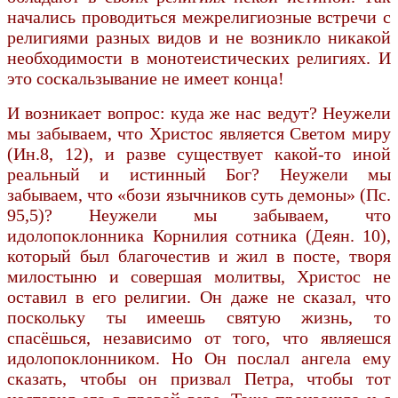
начались проводиться межрелигиозные встречи с
религиями разных видов и не возникло никакой
необходимости в монотеистических религиях. И
это соскальзывание не имеет конца!
И возникает вопрос: куда же нас ведут? Неужели
мы забываем, что Христос является Светом миру
(Ин.8, 12), и разве существует какой-то иной
реальный и истинный Бог? Неужели мы
забываем, что «бози язычников суть демоны» (Пс.
95,5)? Неужели мы забываем, что
идолопоклонника Корнилия сотника (Деян. 10),
который был благочестив и жил в посте, творя
милостыню и совершая молитвы, Христос не
оставил в его религии. Он даже не сказал, что
поскольку ты имеешь святую жизнь, то
спасёшься, независимо от того, что являешся
идолопоклонником. Но Он послал ангела ему
сказать, чтобы он призвал Петра, чтобы тот