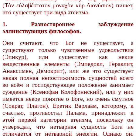
(Τὸν εὐλαβέστατον μοναχὸν κὺρ Διονύσιον) пишет,
что существует три вида атеизма.
1. Разностороннее заблуждение
эллинствующих философов.
Они считают, что Бог не существует, а
существуют только чувственные удовольствия
(Эпикур), или существует как некие
вещественные элементы (Эмпедокл, Гераклит,
Анаксимен, Демокрит), или же что существует
некая полная непостижимость сущностей всего
во всём и господствующее положение занимает
суждение (Ксенофан Колофоннский), или у них
имеется некое понятие о Боге, но очень смутное
(Сократ, Платон). Еретик Варлаам, которому, к
счастью, противостал Палама, принадлежит к
этой первой категории атеизма, поскольку он
утверждал, что нетварная сущность Бога не
отличается от нетварной энергии. Однако он,