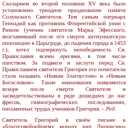
Схоларием во второй половине XV века было
установлено триодное празднование памяти
Солунского Святителя. Тем самым патриарх
Геннадий как противник Флорентийской унии с
Римом (ученик святителя Марка Эфесского,
возглавивший после его смерти антиуниатскую
оппозицию в Царьграде, до падения города в 1453
г.), хотел подчеркнуть непобедимость Св.
Православия всеми ересями, в том числе
папством. За подвиги и заслуги перед Св.
Православием святителя Григория его почитатели
стали называть «Новым Златоустом» и «Новым
Богословом». Такие именования появляются
вскоре после смерти Святителя и
засвидетельствованы в ряде дошедших до нас
фресок, гимнографических последованиях,
письменных трудах учеников Григория.
– Ред.
Святитель Григорий в своём письме к
«благоговейнейшему монаху кир Дионисию»