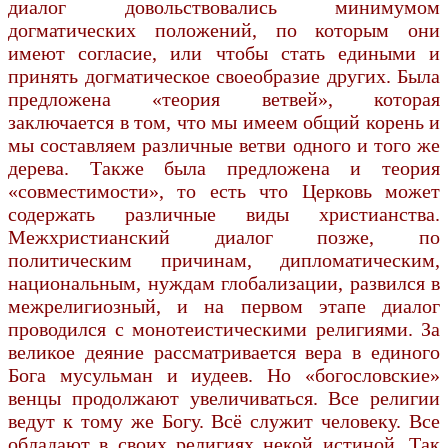
диалог довольствовались минимумом
догматических положений, по которым они
имеют согласие, или чтобы стать едиными и
принять догматическое своеобразие других. Была
предложена «теория ветвей», которая
заключается в том, что мы имеем общий корень и
мы составляем различные ветви одного и того же
дерева. Также была предложена и теория
«совместимости», то есть что Церковь может
содержать различные виды христианства.
Межхристианский диалог позже, по
политическим причинам, дипломатическим,
национальным, нуждам глобализации, развился в
межрелигиозный, и на первом этапе диалог
проводился с монотеистическими религиями. За
великое деяние рассматривается вера в единого
Бога мусульман и иудеев. Но «богословские»
венцы продолжают увеличиваться. Все религии
ведут к тому же Богу. Всё служит человеку. Все
обладают в своих религиях некой истиной. Так