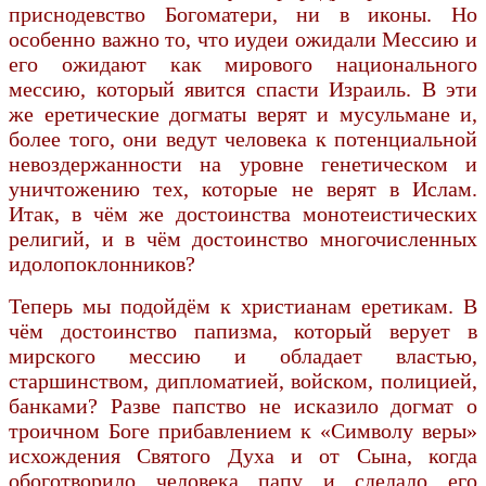
приснодевство Богоматери, ни в иконы. Но
особенно важно то, что иудеи ожидали Мессию и
его ожидают как мирового национального
мессию, который явится спасти Израиль. В эти
же еретические догматы верят и мусульмане и,
более того, они ведут человека к потенциальной
невоздержанности на уровне генетическом и
уничтожению тех, которые не верят в Ислам.
Итак, в чём же достоинства монотеистических
религий, и в чём достоинство многочисленных
идолопоклонников?
Теперь мы подойдём к христианам еретикам. В
чём достоинство папизма, который верует в
мирского мессию и обладает властью,
старшинством, дипломатией, войском, полицией,
банками? Разве папство не исказило догмат о
троичном Боге прибавлением к «Символу веры»
исхождения Святого Духа и от Сына, когда
обоготворило человека папу и сделало его