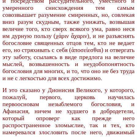
и посредством рассудительного, уместного и
умеренного снисхождения тем самым
совозвышает разумение смиренных, но, совлекая
вниз разум скудным, также унижать, возвышая
величие того, кто сверх всякого ума, равно неся
им дурную пользу (χάριν ἄχαριν), и не разъяснять
богословие священных отцов тем, кто не ведает
его, но стряхивать с себя (ἀποσείεσθαι) и отвергать
эту заботу, ссылаясь в виде предлога на величие
мыслей, возвышенность и неудобопонятность
богословия для многих, и то, что оно не без труда
и не с легкостью для всех достижимо.
И это сказано у Дионисия Великого, у которого,
пожалуй, первого, церковь научилась
первоосновам незыблемого богословия, и
Афанасия, ничем не худшего в добродетели,
который опроверг как прежде него
распространенное зломыслие, так и тех, кто
намеревался злословить после него, движимый