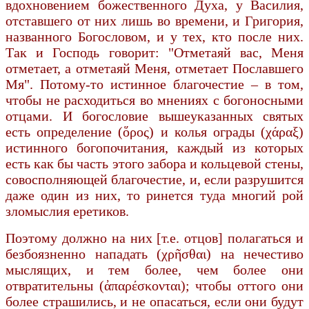
вдохновением божественного Духа, у Василия,
отставшего от них лишь во времени, и Григория,
названного Богословом, и у тех, кто после них.
Так и Господь говорит: "Отметаяй вас, Меня
отметает, а отметаяй Меня, отметает Пославшего
Мя". Потому-то истинное благочестие – в том,
чтобы не расходиться во мнениях с богоносными
отцами. И богословие вышеуказанных святых
есть определение (ὅρος) и колья ограды (χάραξ)
истинного богопочитания, каждый из которых
есть как бы часть этого забора и кольцевой стены,
совосполняющей благочестие, и, если разрушится
даже один из них, то ринется туда многий рой
зломыслия еретиков.
Поэтому должно на них [т.е. отцов] полагаться и
безбоязненно нападать (χρῆσθαι) на нечестиво
мыслящих, и тем более, чем более они
отвратительны (ἀπαρέσκονται); чтобы оттого они
более страшились, и не опасаться, если они будут