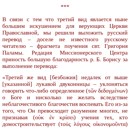
***
В связи с тем что третий вид явлается ныне
большим искушением для верующих Церкви
Православной, мы решили выложить русский
перевод – доселе не известного русскому
читателю – фрагмета поучения свт. Григория
Паламы. Редация Миссионерского Центра
приность большую благодарность р. Б. Борису за
выполнение перевода:
«Третий же вид [безбожия] недалек от выше
[указанной] лукавой двуконницы – уклоняться
говорить что-либо определенное (τῶν δεδογμένων)
о Боге и нисколько не желать вследствие
неблагочестивого благочестия воспевать Его из-за
того, что Он превосходит разумение многих, не
признавая (οὐκ ἐν κρίσει) учения тех, кто
домостроительствует (τούς λόγους οἰκονομοῦντα)