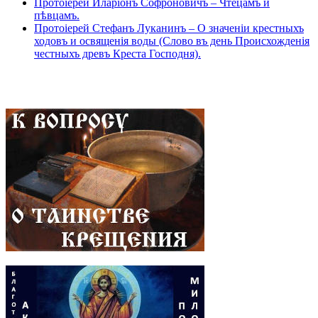
Протоіерей Иларіонъ Софроновичъ – Чтецамъ и
пѣвцамъ.
Протоіерей Стефанъ Луканинъ – О значеніи крестныхъ
ходовъ и освященія воды (Слово въ день Происхожденія
честныхъ древъ Креста Господня).