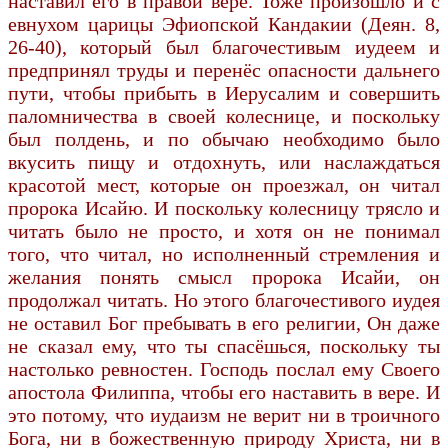
наставил его в правой вере. Тоже произошло и с
евнухом царицы Эфиопской Кандакии (Деян. 8,
26-40), который был благочестивым иудеем и
предпринял труды и перенёс опасности дальнего
пути, чтобы прибыть в Иерусалим и совершить
паломничества в своей колеснице, и поскольку
был полдень, и по обычаю необходимо было
вкусить пищу и отдохнуть, или наслаждаться
красотой мест, которые он проезжал, он читал
пророка Исайю. И поскольку колесницу трясло и
читать было не просто, и хотя он не понимал
того, что читал, но исполненный стремления и
желания понять смысл пророка Исайи, он
продолжал читать. Но этого благочестивого иудея
не оставил Бог пребывать в его религии, Он даже
не сказал ему, что ты спасёшься, поскольку ты
настолько ревностен. Господь послал ему Своего
апостола Филиппа, чтобы его наставить в вере. И
это потому, что иудаизм не верит ни в троичного
Бога, ни в божественную природу Христа, ни в