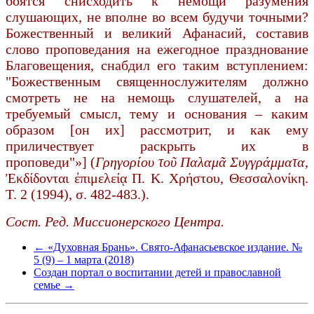
боятся снисходить к немощи разумения
слушающих, не вполне во всем будучи точными?
Божественный и великий Афанасий, составив
слово проповедания на ежегодное празднование
Благовещения, снабдил его таким вступлением:
"Божественным священнослужителям должно
смотреть не на немощь слушателей, а на
требуемый смысл, тему и основания – каким
образом [он их] рассмотрит, и как ему
приличествует раскрыть их в
проповеди"»]
(
Γρηγορίου τοῦ Παλαμᾶ Συγγράμματα
,
Ἐκδίδονται ἐπιμελείᾳ Π. Κ. Χρήστου, Θεσσαλονίκη.
Τ. 2 (1994), σ. 482-483.).
Сост. Ред. Миссионерского Центра.
← «Духовная Брань». Свято-Афанасьевское издание. №
5 (9) – 1 марта (2018)
Создан портал о воспитании детей и православной
семье →