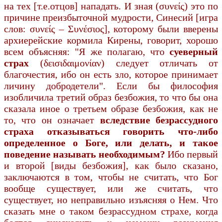
на тех [т.е.отцов] нападать. И зная (συνείς) это по
причине преизбыточной мудрости, Синесий [игра
слов: συνείς – Συνέσιος], которому были вверены
архиерейские кормила Кирены, говорит, хорошо
всем объясняя: "Я же полагаю, что
суеверный
страх
(δεισιδαιμονίαν) следует отличать от
благочестия, ибо он есть зло, которое принимает
личину добродетели". Если бы философия
изобличила третий образ безбожия, то что бы она
сказала иное о третьем образе безбожия, как не
то, что он означает
вследствие безрассудного
страха отказываться говорить что-либо
определенное о Боге, или делать, и такое
поведение называть необходимым?
Ибо первый
и второй [виды безбожия], как было сказано,
заключаются в том, чтобы не считать, что Бог
вообще существует, или же считать, что
существует, но неправильно изъясняя о Нем. Что
сказать мне о таком безрассудном страхе, когда