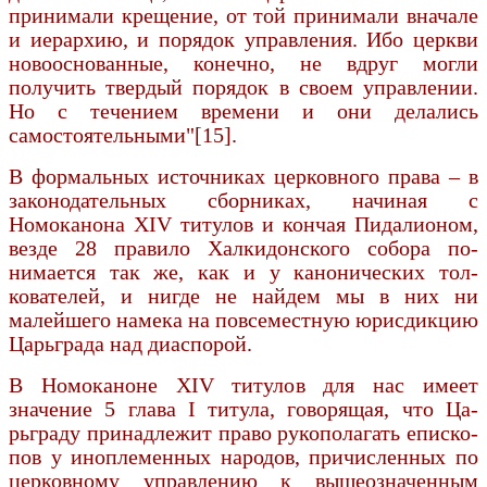
принимали крещение, от той принимали вначале
и иерархию, и порядок управления. Ибо церкви
новооснованные, конечно, не вдруг могли
получить твердый порядок в своем управлении.
Но с течением времени и они делались
самостоятельными"[15].
В формальных источниках церковного права – в
законодательных сборниках, начи­ная с
Номоканона XIV титулов и кончая Пидалионом,
везде 28 правило Халкидонского собора по­
нимается так же, как и у канонических тол­
кователей, и нигде не найдем мы в них ни
малейшего намека на повсеместную юрисдикцию
Царьграда над диаспорой.
В Номоканоне XIV титулов для нас имеет
значение 5 глава I титула, говорящая, что Ца­
рьграду принадлежит право рукополагать еписко­
пов у иноплеменных народов, причисленных по
церковному управлению к вышеозначенным