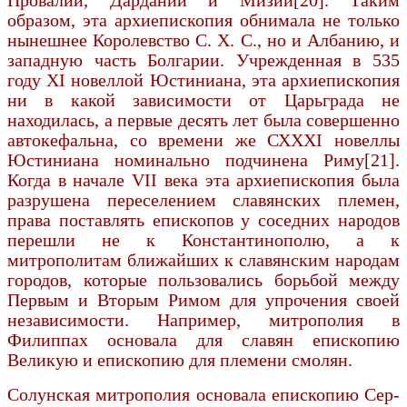
образом, эта архиепископия обнимала не только
нынешнее Ко­ролевство С. X. С., но и Албанию, и
западную часть Болгарии. Учрежденная в 535
году XI новеллой Юстиниана, эта архиепископия
ни в какой зави­симости от Царьграда не
находилась, а первые десять лет была совершенно
автокефальна, со времени же СХХХІ новеллы
Юстиниана номинально подчинена Риму[21].
Когда в начале VII века эта архиепископия была
разрушена переселе­нием славянских племен,
права поставлять епископов у соседних народов
перешли не к Константинополю, а к
митрополитам ближай­ших к славянским народам
городов, которые пользовались борьбой между
Первым и Вторым Римом для упрочения своей
независимости. Например, митрополия в
Филиппах основала для славян епископию
Великую и епископию для племени смолян.
Солунская митрополия основала епископию Сер­