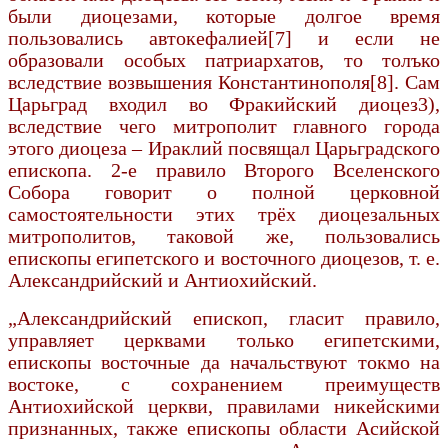
были диоцезами, которые долгое время
пользовались автокефалией[7] и если не
образовали особых патриархатов, то толъко
вследствие возвышения Константинополя[8]. Сам
Царьград входил во Фракийский диоцез3),
вследствие чего митрополит главного города
этого диоцеза – Ираклий посвящал Царьградского
епископа. 2-е правило Второго Вселенского
Собора говорит о полной церковной
самостоятельности этих трёх диоцезальных
митрополитов, таковой же, пользовались
епископы египетского и восточного диоцезов, т. е.
Александрийский и Антиохийский.
„Александрийский епископ, гласит правило,
управляет церквами только египетскими,
епископы восточные да начальствуют токмо на
во­стоке, с сохранением преимуществ
Антиохийской церкви, правилами никейскими
признанных, также епископы области Асийской