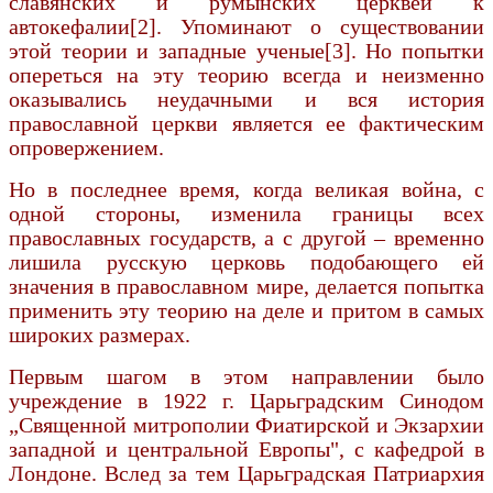
славянских и румын­ских церквей к
автокефалии[2]. Упоминают о существовании
этой теории и западные ученые[3]. Но попытки
опереться на эту теорию всегда и неизмен­но
оказывались неудачными и вся история
православной церкви является ее фактическим
опровержением.
Но в последнее время, когда великая война, с
одной стороны, изменила границы всех
православных государств, а с другой – временно
лишила русскую церковь подобающего ей
значения в православном мире, делается попытка
приме­нить эту теорию на деле и притом в самых
широких размерах.
Первым шагом в этом направлении было
учреждение в 1922 г. Царьградским Синодом
„Священной митрополии Фиатирской и Экзархии
западной и центральной Европы", с кафедрой в
Лондоне. Вслед за тем Царьградская Патриархия