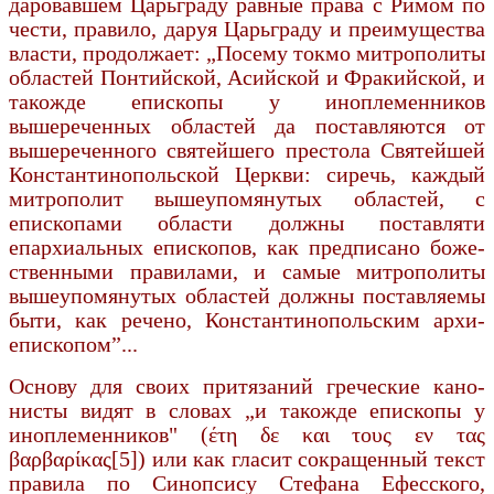
даровавшем Царьграду равные права с Римом по
чести, правило, даруя Царьграду и преимущества
власти, продол­жает: „Посему токмо митрополиты
областей Пон­тийской, Асийской и Фракийской, и
такожде епископы у иноплеменников
вышереченных областей да поставляются от
вышереченного святейшего пре­стола Святейшей
Константинопольской Церкви: сиречь, каждый
митрополит вышеупомянутых об­ластей, с
епископами области должны поставляти
епархиальных епископов, как предписано боже­
ственными правилами, и самые митрополиты
вышеупомянутых областей должны поставляемы
быти, как речено, Константинопольским архи­
епископом”...
Основу для своих притязаний греческие кано­
нисты видят в словах „и такожде епископы у
иноплеменников" (έτη δε και τους εν τας
βαρβαρίκας[5]) или как гласит сокращенный текст
правила по Синопсису Стефана Ефесского,