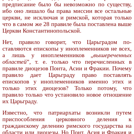
предписание было бы невозможно по существу,
ибо оно лишало бы права миссии все остальные
церкви, не исключая и римской, которая только
что в самом же 28 правиле была поставлена выше
Церкви Константинопольской.
Нет, правило говорит, что Царьградом по­
ставляются епископы у иноплеменников не всех,
а лишь у иноплеменников „
вышереченных
областей
”, т. е. только что перечисленных в
правиле диоцезов Понта, Асии и Фракии. Почему
правило дает Царьграду право поставлять
епископов у иноплеменников именно этих и
только этих диоцезов? Только потому, что
правило только что установило новое отношение
их Царьграду.
Известно, что патриархаты возникли путем
приспособления церковного деления к
гражданскому делению римского государства на
области или диоцезы. Но Понт, Асия и Фракия и