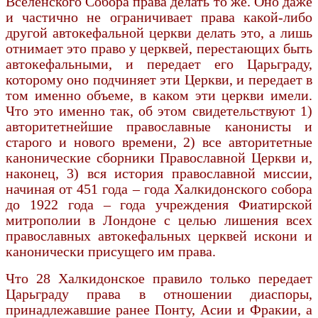
Вселенского Собора права делать то же. Оно даже
и частично не ограничивает права какой-либо
другой автокефальной церкви делать это, а лишь
отнимает это право у церквей, перестающих быть
автокефальными, и передает его Царьграду,
которому оно подчиняет эти Церкви, и передает в
том именно объеме, в каком эти церкви имели.
Что это именно так, об этом свидетельствуют 1)
авторитетнейшие православные канонисты и
старого и нового вре­мени, 2) все авторитетные
канонические сборники Православной Церкви и,
наконец, 3) вся история православной миссии,
начиная от 451 года – года Халкидонского собора
до 1922 года – года учреж­дения Фиатирской
митрополии в Лондоне с целью лишения всех
православных автокефальных церквей искони и
канонически присущего им права.
Что 28 Халкидонское правило только передает
Царьграду права в отношении диаспоры,
принадлежавшие ранее Понту, Асии и Фракии, а