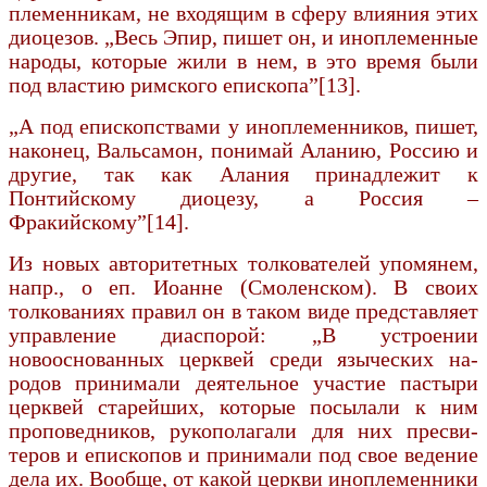
племенникам, не входящим в сферу влияния этих
диоцезов. „Весь Эпир, пишет он, и ино­племенные
народы, которые жили в нем, в это время были
под властию римского епископа”[13].
„А под епископствами у иноплеменников, пишет,
наконец, Вальсамон, понимай Аланию, Россию и
другие, так как Алания принадлежит к
Понтийскому диоцезу, а Россия –
Фракийскому”[14].
Из новых авторитетных толкователей упо­мянем,
напр., о еп. Иоанне (Смоленском). В своих
толкованиях правил он в таком виде представляет
управление диаспорой: „В устроении
новооснованных церквей среди языческих на­
родов принимали деятельное участие пастыри
цер­квей старейших, которые посылали к ним
проповедников, рукополагали для них пресви­
теров и епископов и принимали под свое ведение
дела их. Вообще, от какой церкви инопле­менники