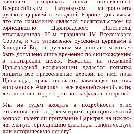
начинает оспаривать права назначенного
Всероссийским Патриархом митрополита
русских церквей в Западной Европе, доказывая,
что его назначение является посягательством на
юрисдик­цию Царьградского Патриарха,
утвержденную 28-м правилом IV Вселенского
Собора, и что управле­ние русскими церквами в
Западной Европе русским митрополитом может
быть допущено лишь временно по снисхождению
в пастырских целях. Наконец, на недавней
Царьградской конференции делается попытка
лишить все православные церкви, во имя прав
Царьграда, права посылать за­висящих от них
епископов в Америку и все европейские области,
лежащие вне территории автокефальных церквей.
Мы не будем входить в подробности этих
столкновений, а рассмотрим принципиальный
вопрос: имеет ли притязание Царьград на исклю­
чительную юрисдикцию диаспоры каноническую
или историческую основу?