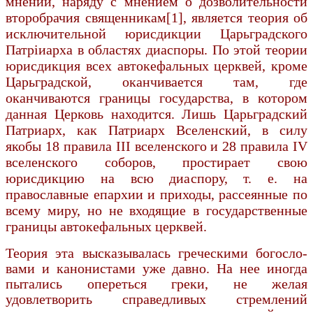
мнений, наряду с мнением о дозволительности
второбрачия священникам[1], является теория об
исключительной юрисдикции Царьградского
Патріиарха в областях диаспоры. По этой теории
юрисдикция всех автокефальных церквей, кроме
Ца­рьградской, оканчивается там, где
оканчиваются границы государства, в котором
данная Церковь находится. Лишь Царьградский
Патриарх, как Па­триарх Вселенский, в силу
якобы 18 правила III вселенского и 28 правила IV
вселенского соборов, простирает свою
юрисдикцию на всю диаспору, т. е. на
православные епархии и приходы, рассеянные по
всему миру, но не входящие в государственные
границы автокефальных церквей.
Теория эта высказывалась греческими богосло­
вами и канонистами уже давно. На нее иногда
пы­тались опереться греки, не желая
удовлетворить справедливых стремлений