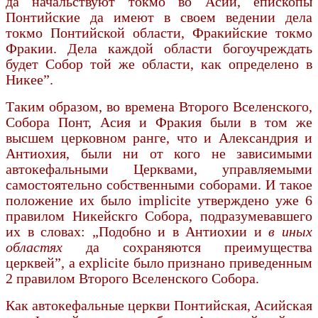
да начальствуют токмо во Асии, епископы
Понтийские да имеют в своем ведении дела
токмо Понтийской области, Фракийские токмо
Фракии. Дела каждой области богоучреждать
будет Собор той же области, как определено в
Никее”.
Таким образом, во времена Второго Вселенского,
Собора Понт, Асия и Фракия были в том же
высшем церковном ранге, что и Александрия и
Антиохия, были ни от кого не зависимыми
автокефальными Церквами, управляемыми
самостоятель­но собственными соборами. И такое
положение их было implicite утверждено уже 6
правилом Никей­скго Собора, подразумевавшего
их в словах: „Подобно и в Антиохии и
в иных
областях
да сохраняются преимущества
церквей”, а ехрlicite было признано приведенным
2 правилом Второго Все­ленского Собора.
Как автокефальные церкви Понтийская, Асийская