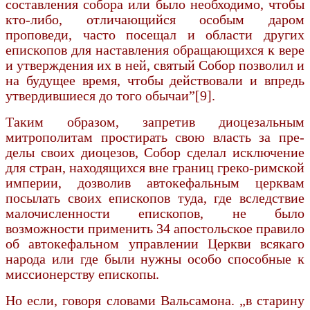
составления собора или было необходимо, чтобы
кто-либо, отличающийся особым даром
проповеди, часто посещал и области других
епископов для наставления обращающихся к вере
и утверждения их в ней, святый Собор позволил и
на будущее время, чтобы действовали и впредь
утвердившиеся до того обычаи”[9].
Таким образом, запретив диоцезальным
митрополитам простирать свою власть за пре­
делы своих диоцезов, Собор сделал исключение
для стран, находящихся вне границ греко-рим­ской
империи, дозволив автокефальным церквам
посылать своих епископов туда, где вследствие
малочисленности епископов, не было
возможности применить 34 апостольское правило
об автоке­фальном управлении Церкви всякаго
народа или где были нужны особо способные к
миссионер­ству епископы.
Но если, говоря словами Вальсамона. „в ста­рину