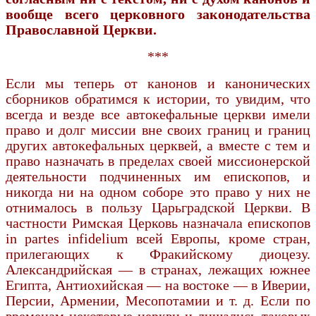
вообще всего церковного законодательства
Православной Церкви.
***
Если мы теперь от канонов и канонических
сборников обратимся к истории, то увидим, что
всегда и везде все автокефальные церкви имели
право и долг миссии вне своих границ и гра­ниц
других автокефальных церквей, а вместе с тем и
право назначать в пределах своей миссионерской
деятельности подчиненных им епископов, и
никогда ни на одном соборе это право у них не
отнималось в пользу Царьград­ской Церкви. В
частности Римская Церковь назначала епископов
іn раrtes іnfidelium всей Европы, кроме стран,
прилегающих к Фракийскому дио­цезу.
Александрийская — в странах, лежащих южнее
Египта, Антиохийская — на востоке — в Иверии,
Персии, Армении, Месопотамии и т. д. Если по
временам некоторые церкви и лишались таковых