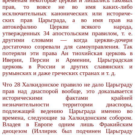
прав, то вовсе не во имя каких-либо
исключительных канонических или историче­
ских прав Царьграда, а во имя прав на
автокефалию Церкви всякого народа,
утвержденных 34 апостольским правилом, т. е.
другими словами — когда церкви-дочери
достаточно созревали для самоуправления. Так
потеряли эти права Ан тиохийская церковь в
Иверии, Персии и Армении, Царьградская
церковь в России и других славянских и
румынских и даже греческих стра­нах и т. д.
Что 28 Халкидонское правило не дало Царьграду
прав над диаспорой вообще, это доказы­вается
историческими фактами крайней
незначительности территории диаспоры,
подлежащей ведению Царьграда именно во
времена, следующие за Халкидонским собором.
Владея в Европе од­ним лишь Фракийским
диоцезом (Иллирик был подчинен Царьграду