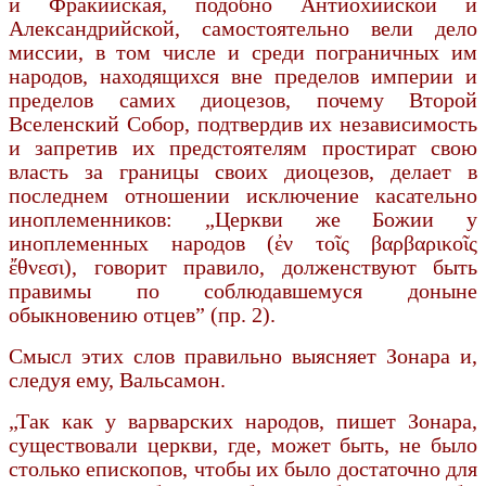
и Фракийская, подобно Антиохийской и
Александрийской, самостоятельно вели дело
миссии, в том числе и среди пограничных им
народов, находящихся вне пределов империи и
пределов самих диоцезов, почему Второй
Вселенский Собор, подтвердив их независимость
и запретив их предстоятелям простират свою
власть за грани­цы своих диоцезов, делает в
последнем от­ношении исключение касательно
иноплеменников: „Церкви же Божии у
иноплеменных народов (ἐν τοῖς βαρβαρικοῖς
ἔθνεσι), говорит правило, должен­ствуют быть
правимы по соблюдавшемуся доны­не
обыкновению отцев” (пр. 2).
Смысл этих слов правильно выясняет Зонара и,
следуя ему, Вальсамон.
„Так как у варварских народов, пишет Зонара,
существовали церкви, где, может быть, не было
столько епископов, чтобы их было доста­точно для