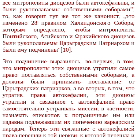
все митрополиты диоцезов были автокефальны, и
были рукополагаемы собственными соборами”,
то, как говорит тут же тот же канонист, „это
изменено 28 правилом Халкидонского Со­бора,
которым определено, чтобы митрополиты
Понтийского, Асийского и Фракийского диоцезов
были рукополагаемы Царьградским Патриархом и
были ему подчинены”[10].
Это подчинение выразилось, во-первых, в том,
что митрополиты этих диоцезов утратили самое
право поставляться собственными соборами, а
должны были принимать поставление от
Царьградских патриархов, а во-вторых, в том, что
утратив права автокефалии, эти диоцезы
утратили и связанное с автокефалией право
самостоятельно устраивать миссии, в частности,
назначать еписко­пов к пограничным им или
издавна подлежавшим их попечению варварским
народам. Теперь эти связанные с автокефалией
права перешли к той церкви, к которой перешла и