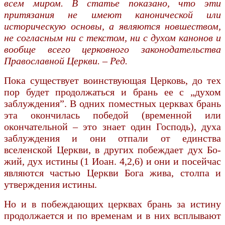
всем миром. В статье показано, что эти
притязания не имеют канонической или
историческую основы, а являются новшеством,
не согласным ни с тек­стом, ни с духом канонов и
вообще всего церковного законодательства
Православной Церкви. – Ред.
Пока существует воинствующая Церковь, до тех
пор будет продолжаться и брань ее с „духом
заблуждения”. В одних поместных цер­квах брань
эта окончилась победой (временной или
окончательной – это знает один Господь), духа
заблуждения и они отпали от единства
вселенской Церкви, в других побеждает дух Бо­
жий, дух истины (1 Иоан. 4,2,6) и они и посейчас
являются частью Церкви Бога жива, столпа и
утверждения истины.
Но и в побеждающих церквах брань за истину
продолжается и по временам и в них всплывают