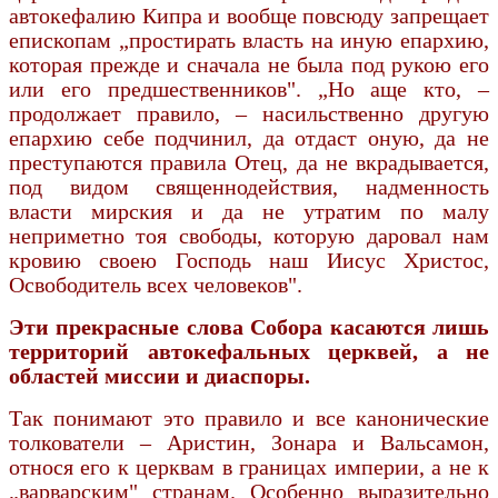
автокефалию Кипра и вообще повсюду запрещает
епископам „простирать власть на иную епархию,
которая прежде и сначала не была под рукою его
или его предшественников". „Но аще кто, –
продолжает правило, – насильственно другую
епархию себе подчинил, да отдаст оную, да не
преступаются правила Отец, да не вкрадывается,
под видом священнодействия, надмен­ность
власти мирския и да не утратим по малу
неприметно тоя свободы, которую даровал нам
кровию своею Господь наш Иисус Христос,
Освободитель всех человеков".
Эти прекрасные слова Собора касаются лишь
территорий автокефальных церквей, а не
областей миссии и диаспоры.
Так понимают это правило и все канониче­ские
толкователи – Аристин, Зонара и Вальсамон,
относя его к церквам в границах империи, а не к
„варварским" странам. Особенно вырази­тельно