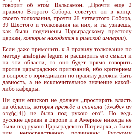
говорит об этом Вальсамон. „Прочти еще 2
правило Второго Собора, советует он в конце
своего толкования, прочти 28 четвертого Собо­ра,
39 Шестого и толкования на них, и ты узна­ешь,
как были подчинены Царьградскому престолу
церкви,
которые находятся в римской империи
).
Если даже применить к 8 правилу толкование по
методу analogiae legum и расширить его смысл и
на эти области, то оно будет прямо говорить
против царьградских притязаний, ибо критерием
в вопросе о юрисдикции по правилу должна быть
давность, а не исключительное зна­чение какой-
либо кафедры.
Ни один епископ не должен „простирать власть
на область, которая
прежде и сначала
(άνωθεν αν
αρχὴς[4]) не была под рукою его”. Но ведь
русские церкви в Европе и в Америке никогда не
были под рукою Царьградского Патриарха, а были
или непосредственно подчинены Русскому