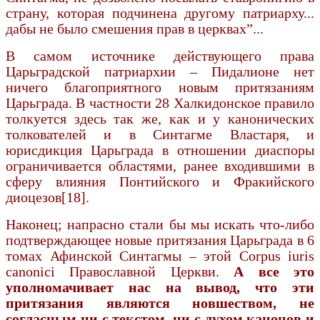
страну, ко­торая подчинена другому патриарху...
дабы не было смешения прав в церквах”...
В самом источнике действующего права
Царьградской патриархии – Пидалионе нет
ничего благоприятного новым притязаниям
Царьграда. В частности 28 Халкидонское правило
толкуется здесь так же, как и у канонических
толкователей и в Синтагме Властаря, и
юрисдикция Царьграда в отношении диаспоры
ограничивается областями, ранее входившими в
сферу влияния Понтийского и Фракийского
диоцезов[18].
Наконец; напрасно стали бы мы искать что-либо
подтверждающее новые притязания Царьграда в 6
томах Афинской Синтагмы – этой Соrpus іuris
саnonici Православной Церкви.
А все это
уполномачивает нас на вывод, что эти
притязания являются новшеством, не
согласным ни с тек­стом, ни с духом канонов и