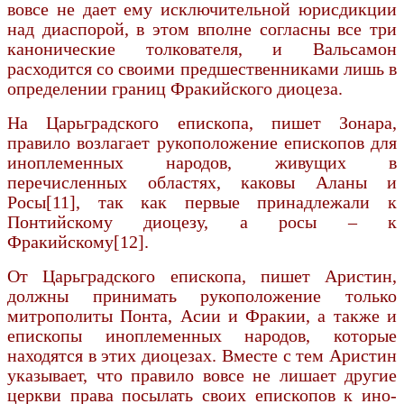
вовсе не дает ему исключительной юрисдикции
над диаспорой, в этом вполне согласны все три
канониче­ские толкователя, и Вальсамон
расходится со своими предшественниками лишь в
определении границ Фракийского диоцеза.
На Царьградского епископа, пишет Зонара,
правило возлагает рукоположение епископов для
иноплеменных народов, живущих в
перечисленных областях, каковы Аланы и
Росы[11], так как первые принадлежали к
Понтийскому диоцезу, а росы – к
Фракийскому[12].
От Царьградского епископа, пишет Аристин,
должны принимать рукоположение только
митрополиты Понта, Асии и Фракии, а также и
епископы иноплеменных народов, которые
находятся в этих диоцезах. Вместе с тем Аристин
ука­зывает, что правило вовсе не лишает другие
церкви права посылать своих епископов к ино­