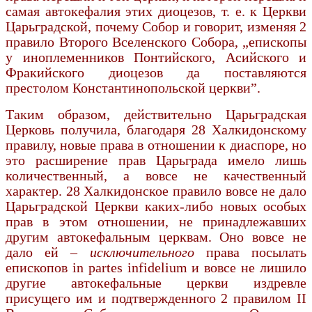
самая автокефалия этих диоцезов, т. е. к Церкви
Царьградской, почему Собор и говорит, изменяя 2
правило Второго Вселенского Собора, „епископы
у иноплеменников Понтийского, Асийского и
Фра­кийского диоцезов да поставляются
престолом Константинопольской церкви”.
Таким образом, действительно Царьградская
Церковь получила, благодаря 28 Халкидонскому
правилу, новые права в отношении к диаспоре, но
это расширение прав Царьграда имело лишь
количественный, а вовсе не качественный
характер. 28 Халкидонское правило вовсе не дало
Царьград­ской Церкви каких-либо новых особых
прав в этом отношении, не принадлежавших
другим автокефальным церквам. Оно вовсе не
дало ей –
исключительного
права посылать
епископов іn partes infidelium и вовсе не лишило
другие автокефальные церкви издревле
присущего им и подтвержденного 2 правилом II