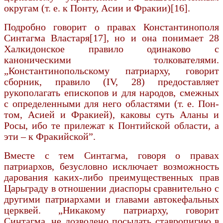
округам (т. е. к Понту, Асии и Фракии)[16].
Подробно говорит о правах Константинополя
Синтагма Властаря[17], но и она понимает 28
Халкидонское правило одинаково с
каноническими толкователями.
„Константинопольскому патриарху, говорит
сборник, правило (IV, 28) предоставляет
рукополагать епископов и для народов, смежных
с определенными для него областями (т. е. Пон­
том, Асией и Фракией), каковы суть Аланы и
Росы, ибо те прилежат к Понтийской области, а
эти – к Фракийской”.
Вместе с тем Синтагма, говоря о правах
патриархов, безусловно исключает возможность
дарования каких-либо преимущественных прав
Царьграду в отношении диаспоры сравнительно с
другими патриархами и главами автокефальных
церквей. „Никакому патриарху, говорит
Синтагма, не дозволено посылать ставропигию в