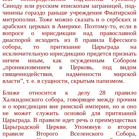
Синоду или русским епископам заграницей, под­
чинены гораздо раньше учреждения Фиатирской
митрополии. Тоже можно сказать и о сербских и
арабских церквах в Америке. Поэтому-то, если в
вопросе о юрисдикции над православной
диаспорой исходить из 8 правила Ефесского
собора, то притязание Царьграда на
исключительную юрис­дикцию придется признать
ничем иным, как осужденным Собором
„проникновением в Цер­ковь, под видом
священнодействия, надменности мирской
власти”, т. е. в сущности, скрытым па­пизмом.
Ближе относится к делу 28 правило
Халкидонского собора, говорящее между прочим
и о юрисдикции вне римской империи, но и оно
не мо­жет служить основой для притязаний
Царьграда. В правиле идет речь о преимуществах
Царь­градской Церкви. Упомянув о втором
правиле Второго Вселенского Собора,