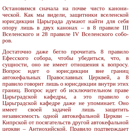
Остановимся сначала на почве чисто канони­
ческой. Как мы видели, защитники вселенской
юрисдикции Царьграда думают найти для себя
опору лишь в двух канонах – в 8 правиле III
Вселенского и 28 правиле IV Вселенского собо­
ров.
Достаточно даже бегло прочитать 8 правило
Ефесского собора, чтобы убедиться, что, в
сущности, оно не имеет отношения к вопросу.
Во­прос идет о юрисдикции вне границ
автокефаль­ных Православных Церквей, а 8
правило гово­рит лишь о юрисдикции внутри этих
границ. Вопрос идет об исключительном праве
Царьградской кафедры, а это правило о
Царьградской кафедре даже не упоминает. Оно
имеет своей задачей лишь защитить
независимость одной авто­кефальной Церкви –
Кипрской от посягательств другой автокефальной
церкви – Антиохийской. Пра­вило подтверждает