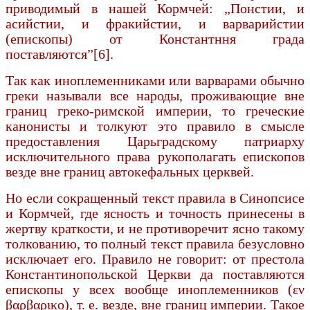
приводимый в нашей Кормчей: „Понстии, и
асийстии, и фракийстии, и варварийстии
(епископы) от Константння града
поставляются”[6].
Так как иноплеменниками или варварами обычно
греки называли все народы, проживающие вне
границ греко-римской империи, то греческие
канонисты и толкуют это правило в смысле
предоставления Царьградскому патриарху
исключи­тельного права рукополагать епископов
везде вне границ автокефальных церквей.
Но если сокращенный текст правила в Синопсисе
и Кормчей, где ясность и точность при­несены в
жертву краткости, и не противоречит ясно такому
толкованию, то полный текст правила безусловно
исключает его. Правило не говорит: от престола
Константинопольской Церкви да по­ставляются
епископы у всех вообще иноплеменников (εν
βαρβαρικο), т. е. везде, вне границ империи. Такое