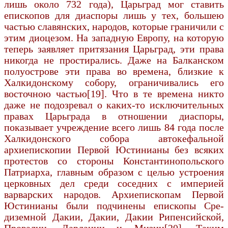
лишь около 732 года), Царьград мог ставить
епископов для диаспоры лишь у тех, большею
частью славянских, наро­дов, которые граничили с
этим диоцезом. На западную Европу, на которую
теперь заявляет притязания Царьград, эти права
никогда не про­стирались. Даже на Балканском
полуострове эти права во времена, близкие к
Халкидонскому со­бору, ограничивались его
восточною частью[19]. Что в те времена никто
даже не подозревал о ка­ких-то исключительных
правах Царьграда в отношении диаспоры,
показывает учреждение всего лишь 84 года после
Халкидонского собора авто­кефальной
архиепископии Первой Юстинианы без всяких
протестов со стороны Константинополь­ского
Патриарха, главным образом с целью устроения
церковных дел среди соседних с империей
варварских народов. Архиепископам Первой
Юстинианы были подчинены епископы Сре­
диземной Дакии, Дакии, Дакии Рипенсийской,
Провалии, Дардании и Мизии[20]. Таким