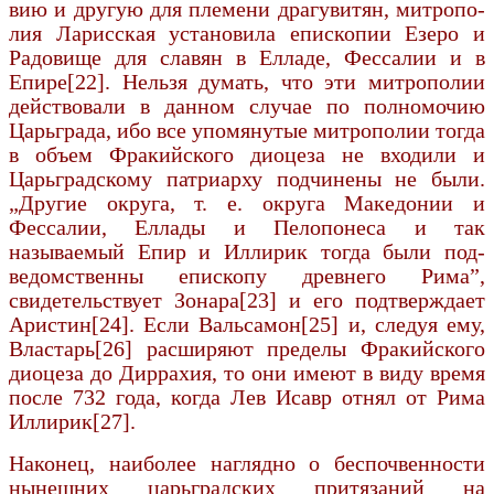
вию и другую для племени драгувитян, митропо­
лия Ларисская установила епископии Езеро и
Радовище для славян в Елладе, Фессалии и в
Епире[22]. Нельзя думать, что эти митрополии
действовали в данном случае по полномочию
Царьграда, ибо все упомянутые митрополии тогда
в объем Фракий­ского диоцеза не входили и
Царьградскому патриар­ху подчинены не были.
„Другие округа, т. е. округа Македонии и
Фессалии, Еллады и Пелопонеса и так
называемый Епир и Иллирик тогда были под­
ведомственны епископу древнего Рима”,
свидетельствует Зонара[23] и его подтверждает
Ари­стин[24]. Если Вальсамон[25] и, следуя ему,
Властарь[26] расширяют пределы Фракийского
диоцеза до Диррахия, то они имеют в виду время
после 732 года, когда Лев Исавр отнял от Рима
Ил­лирик[27].
Наконец, наиболее наглядно о беспочвенно­сти
нынешних царьградских притязаний на