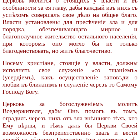
Церковь молится о стоящихъ у власти и въ
особенности за ея главу, дабы каждый изъ нихъ съ
успѣхомъ совершалъ свое дѣло на общее благо.
Власти установлены для пресѣченія зла и для
порядка, обезпечивающаго мирное и
благополучное жительство остального населенія,
при которомъ оно могло бы не только
благоденствовать, но жить благочестиво.
Посему христіане, стоящіе у власти, должны
исполнять свое служеніе «со тщаніемъ»
(усердіемъ), какъ осуществленіе заповѣди о
любви къ ближнимъ и служеніе черезъ то Самому
Господу Богу.
Церковь за богослуженіемъ молитъ
Вседержителя, дабы Онъ помогъ въ томъ,
оградилъ черезъ нихъ отъ зла внѣшняго тѣхъ, кто
Ему вѣрны, и тѣмъ далъ бы Церкви Своей
возможность безпрепятственно звать и вести
людей къ вѣчному Царствію. Его удостоятся тѣ,