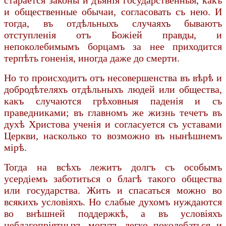
и общественные обычаи, согласовать съ нею. И
тогда, въ отдѣльныхъ случаяхъ бываютъ
отступленія отъ Божіей правды, и
непоколебимымъ борцамъ за нее приходится
терпѣть гоненія, иногда даже до смерти.
Но то происходитъ отъ несовершенства въ вѣрѣ и
добродѣтеляхъ отдѣльныхъ людей или общества,
какъ случаются грѣховныя паденія и съ
праведниками; въ главномъ же жизнь течетъ въ
духѣ Христова ученія и согласуется съ уставами
Церкви, насколько то возможно въ нынѣшнемъ
мірѣ.
Тогда на всѣхъ лежитъ долгъ съ особымъ
усердіемъ заботиться о благѣ такого общества
или государства. Жить и спасаться можно во
всякихъ условіяхъ. Но слабые духомъ нуждаются
во внѣшней поддержкѣ, а въ условіяхъ
неблагопріятныхъ могутъ легко поколебаться и