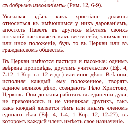
съ добрымъ изволеніемъ
» (Рим. 12, 6-9).
Указывая здѣсь какъ христіане должны
относиться къ имѣющимся у нихъ дарованіямъ,
апостолъ Павелъ въ другихъ мѣстахъ своихъ
посланій наставляетъ какъ вести себя, занимая то
или иное положеніе, будь то въ Церкви или въ
гражданскомъ обществѣ.
Въ Церкви имѣются пастыри и пасомые: однимъ
ввѣрена проповѣдь, другимъ учительство (Еф. 4,
7-12; 1 Кор. гл. 12 и др.) или иное дѣло. Всѣ они,
исполняя каждый ему положенное, творятъ
единое великое дѣло, созидаютъ Тѣло Христово,
Церковь. Они должны работать въ единеніи духа,
не превозносясь и не уничижая другихъ, такъ
какъ каждый является тѣмъ или инымъ членомъ
единаго тѣла (Еф. 4, 1-4; 1 Кор. 12, 12-27), въ
которомъ каждый членъ имѣетъ свое назначеніе.