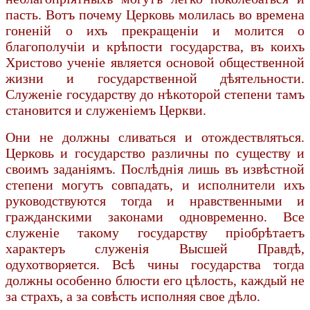
пасть. Вотъ почему Церковь молилась во времена
гоненій о ихъ прекращеніи и молится о
благополучіи и крѣпости государства, въ коихъ
Христово ученіе является основой общественной
жизни и государственной дѣятельности.
Служеніе государству до нѣкоторой степени тамъ
становится и служеніемъ Церкви.
Они не должны сливаться и отождествляться.
Церковь и государство различны по существу и
своимъ заданіямъ. Послѣднія лишь въ извѣстной
степени могутъ совпадать, и исполнители ихъ
руководствуются тогда и нравственными и
гражданскими законами одновременно. Все
служеніе такому государству пріобрѣтаетъ
характеръ служенія Высшей Правдѣ,
одухотворяется. Всѣ чины государства тогда
должны особенно блюсти его цѣлость, каждый не
за страхъ, а за совѣсть исполняя свое дѣло.