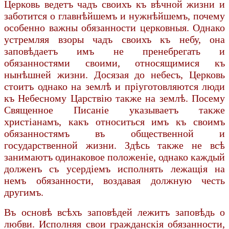
Церковь ведетъ чадъ своихъ къ вѣчной жизни и
заботится о главнѣйшемъ и нужнѣйшемъ, почему
особенно важны обязанности церковныя. Однако
устремляя взоры чадъ своихъ къ небу, она
заповѣдаетъ имъ не пренебрегать и
обязанностями своими, относящимися къ
нынѣшней жизни. Досязая до небесъ, Церковь
стоитъ однако на землѣ и пріуготовляются люди
къ Небесному Царствію также на землѣ. Посему
Священное Писаніе указываетъ также
христіанамъ, какъ относиться имъ къ своимъ
обязанностямъ въ общественной и
государственной жизни. Здѣсь также не всѣ
занимаютъ одинаковое положеніе, однако каждый
долженъ съ усердіемъ исполнять лежащія на
немъ обязанности, воздавая должную честь
другимъ.
Въ основѣ всѣхъ заповѣдей лежитъ заповѣдь о
любви. Исполняя свои гражданскія обязанности,