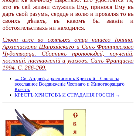
кто въ сей жизни служилъ Ему, принося Ему въ
даръ свой разумъ, сердце и волю и проявляя то въ
своихъ дѣлахъ, въ какомъ бы званіи и
обстоятельствахъ ни находился.
Слова иже во святыхъ отца нашего Іоанна,
Архіепископа Шанхайскаго и Санъ Францисскаго
Чудотворца. Сборникъ проповѣдей, поученій,
посланій, наставленій и указовъ. Санъ Франциско
1994. С. 266-269.
← Св. Андрей, архіепископъ Критскій – Слово на
всеславное Воздвиженіе Честнаго и Животворящаго
Креста.
КРЕСТЪ ХРИСТОВЪ И СТРАДАНІЯ РОССІИ →