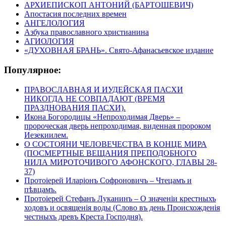
АРХИЕПИСКОП АНТОНИЙ (БАРТОШЕВИЧ)
Апостасия последних времен
АНГЕЛОЛОГИЯ
Азбука православного христианина
АГИОЛОГИЯ
«ДУХОВНАЯ БРАНЬ». Свято-Афанасьевское издание
Популярное:
ПРАВОСЛАВНАЯ И ИУДЕЙСКАЯ ПАСХИ
НИКОГДА НЕ СОВПАДАЮТ (ВРЕМЯ
ПРАЗДНОВАНИЯ ПАСХИ).
Икона Богородицы «Непроходимая Дверь» –
пророческая дверь непроходимая, виденная пророком
Иезекиилем.
О СОСТОЯНИ ЧЕЛОВЕЧЕСТВА В КОНЦЕ МИРА
(ПОСМЕРТНЫЕ ВЕЩАНИЯ ПРЕПОДОБНОГО
НИЛА МИРОТОЧИВОГО АФОНСКОГО, ГЛАВЫ 28-
37)
Протоіерей Иларіонъ Софроновичъ – Чтецамъ и
пѣвцамъ.
Протоіерей Стефанъ Луканинъ – О значеніи крестныхъ
ходовъ и освященія воды (Слово въ день Происхожденія
честныхъ древъ Креста Господня).