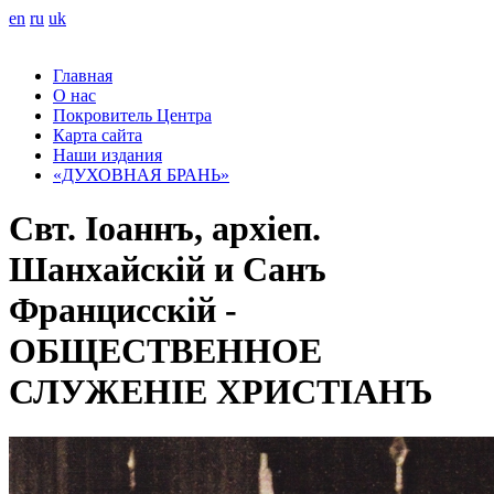
en
ru
uk
Главная
О нас
Покровитель Центра
Карта сайта
Наши издания
«ДУХОВНАЯ БРАНЬ»
Свт. Іоаннъ, архіеп.
Шанхайскій и Санъ
Францисскій -
ОБЩЕСТВЕННОЕ
СЛУЖЕНІЕ ХРИСТІАНЪ