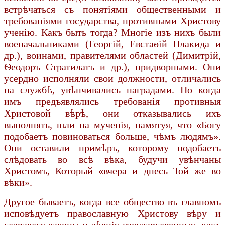
встрѣчаться съ понятіями общественными и
требованіями государства, противными Христову
ученію. Какъ быть тогда? Многіе изъ нихъ были
военачальниками (Георгій, Евстаѳій Плакида и
др.), воинами, правителями областей (Димитрій,
Ѳеодоръ Стратилатъ и др.), придворными. Они
усердно исполняли свои должности, отличались
на службѣ, увѣнчивались наградами. Но когда
имъ предъявлялись требованія противныя
Христовой вѣрѣ, они отказывались ихъ
выполнять, шли на мученія, памятуя, что «Богу
подобаетъ повиноваться больше, чѣмъ людямъ».
Они оставили примѣръ, которому подобаетъ
слѣдовать во всѣ вѣка, будучи увѣнчаны
Христомъ, Который «вчера и днесь Той же во
вѣки».
Другое бываетъ, когда все общество въ главномъ
исповѣдуетъ православную Христову вѣру и
старается законы и дѣянія государственныя, какъ