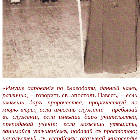
«
Имуще дарованія по благодати, даннѣй намъ,
различна
, – говоритъ св. апостолъ Павелъ,
– если
имѣешь даръ пророчества, пророчествуй по
мѣрѣ вѣры; если имѣешь служеніе – пребывай
въ служеніи, если имѣешь даръ учительства,
преподавай ученіе; если можешь утѣшать,
занимайся утѣшеніемъ, подавай съ простотою;
начальствуй съ усердіемъ; оказывай милосердіе