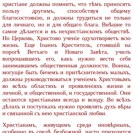
христіане должны помнить, что тѣмъ приносятъ
пользу другимъ, способствуя общему
благосостоянію, и должны трудиться не только
для личнаго, но и для общаго блага. Внѣшне то
самое дѣлается и въ нехристіанскомъ обществѣ.
Но Церковь, Христово ученіе одухотворяетъ всю
жизнь. Еще Іоаннъ Креститель, стоявшій на
порогѣ Ветхаго и Новаго Завѣта, училъ
вопрошавшихъ его, какъ нужно вести себя
занимавшимъ общественныя должности. Воины,
могущіе быть бичемъ и притѣснителемъ малыхъ,
должны руководствоваться ученіемъ Христовымъ
во всѣхъ областяхъ и проявленіяхъ жизни и
личной, и общественной, и государственной. Они
остаются христіанами всегда и всюду. Во всѣхъ
дѣлахъ и поступкахъ нужно проявлять духъ вѣры
и связанной съ нею христіанской любви.
Христіанамъ, живущимъ среди иновѣрныхъ,
особенно въ средѣ безбожной, часто приходится