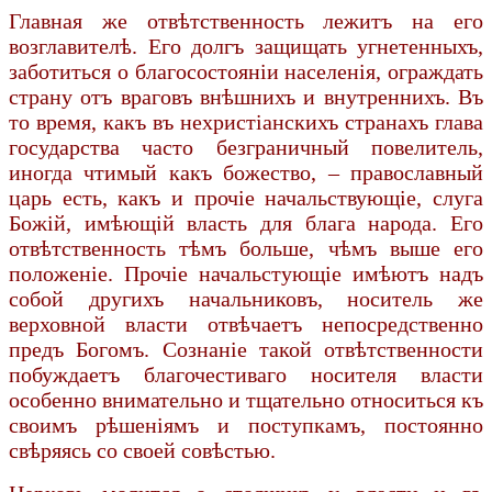
Главная же отвѣтственность лежитъ на его
возглавителѣ. Его долгъ защищать угнетенныхъ,
заботиться о благосостояніи населенія, ограждать
страну отъ враговъ внѣшнихъ и внутреннихъ. Въ
то время, какъ въ нехристіанскихъ странахъ глава
государства часто безграничный повелитель,
иногда чтимый какъ божество, – православный
царь есть, какъ и прочіе начальствующіе, слуга
Божій, имѣющій власть для блага народа. Его
отвѣтственность тѣмъ больше, чѣмъ выше его
положеніе. Прочіе начальстующіе имѣютъ надъ
собой другихъ начальниковъ, носитель же
верховной власти отвѣчаетъ непосредственно
предъ Богомъ. Сознаніе такой отвѣтственности
побуждаетъ благочестиваго носителя власти
особенно внимательно и тщательно относиться къ
своимъ рѣшеніямъ и поступкамъ, постоянно
свѣряясь со своей совѣстью.