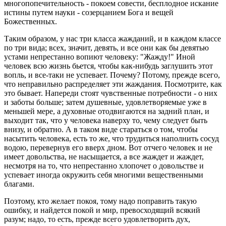
многопопечительность - покоем совести, бесплодное искание
истины путем науки - созерцанием Бога и вещей
Божественных.
Таким образом, у нас три класса жажданий, и в каждом классе
по три вида; всех, значит, девять, и все они как бы девятью
устами непрестанно вопиют человеку: "Жажду!" Иной
человек всю жизнь бьется, чтобы как-нибудь заглушить этот
вопль, и все-таки не успевает. Почему? Потому, прежде всего,
что неправильно распределяет эти жаждания. Посмотрите, как
это бывает. Напереди стоят чувственные потребности - о них
и заботы больше; затем душевные, удовлетворяемые уже в
меньшей мере, а духовные отодвигаются на задний план, и
выходит так, что у человека наверху то, чему следует быть
внизу, и обратно. А в таком виде стараться о том, чтобы
насытить человека, есть то же, что трудиться наполнить сосуд
водою, перевернув его вверх дном. Вот отчего человек и не
имеет довольства, не насыщается, а все жаждет и жаждет,
несмотря на то, что непрестанно хлопочет о довольстве и
успевает иногда окружить себя многими вещественными
благами.
Поэтому, кто желает покоя, тому надо поправить такую
ошибку, и найдется покой и мир, превосходящий всякий
разум; надо, то есть, прежде всего удовлетворить дух,