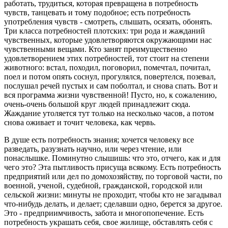
работать, трудиться, которая превращена в потребность
чувств, танцевать и тому подобное; есть потребность
употребления чувств - смотреть, слышать, осязать, обонять.
Три класса потребностей плотских: три рода и жажданий
чувственных, которые удовлетворяются окружающими нас
чувственными вещами. Кто занят преимущественно
удовлетворением этих потребностей, тот стоит на степени
животного: встал, походил, поговорил, помечтал, почитал,
поел и потом опять соснул, прогулялся, повертелся, позевал,
послушал речей пустых и сам поболтал, и снова спать. Вот и
вся программа жизни чувственной! Пусто, но, к сожалению,
очень-очень большой круг людей принадлежит сюда.
Жаждание утоляется тут только на несколько часов, а потом
снова оживает и точит человека, как червь.
В душе есть потребность знания; хочется человеку все
разведать, разузнать научно, или через чтение, или
понаслышке. Поминутно слышишь: что это, отчего, как и для
чего это? Эта пытливость присуща всякому. Есть потребность
предприятий или дел по домохозяйству, по торговой части, по
военной, ученой, судебной, гражданской, городской или
сельской жизни: минуты не проходит, чтобы кто не загадывал
что-нибудь делать, и делает; сделавши одно, берется за другое.
Это - предприимчивость, забота и многопопечение. Есть
потребность украшать себя, свое жилище, обставлять себя с