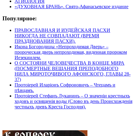
АГИОЛОГИЯ
«ДУХОВНАЯ БРАНЬ». Свято-Афанасьевское издание
Популярное:
ПРАВОСЛАВНАЯ И ИУДЕЙСКАЯ ПАСХИ
НИКОГДА НЕ СОВПАДАЮТ (ВРЕМЯ
ПРАЗДНОВАНИЯ ПАСХИ).
Икона Богородицы «Непроходимая Дверь» –
пророческая дверь непроходимая, виденная пророком
Иезекиилем.
О СОСТОЯНИ ЧЕЛОВЕЧЕСТВА В КОНЦЕ МИРА
(ПОСМЕРТНЫЕ ВЕЩАНИЯ ПРЕПОДОБНОГО
НИЛА МИРОТОЧИВОГО АФОНСКОГО, ГЛАВЫ 28-
37)
Протоіерей Иларіонъ Софроновичъ – Чтецамъ и
пѣвцамъ.
Протоіерей Стефанъ Луканинъ – О значеніи крестныхъ
ходовъ и освященія воды (Слово въ день Происхожденія
честныхъ древъ Креста Господня).