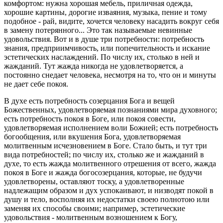
комфортом: нужна хорошая мебель, приличная одежда,
хорошие картины, дорогие изваяния, музыка, пение и тому
подобное - рай, видите, хочется человеку насадить вокруг себя
в замену потерянного... Это так называемые невинные
удовольствия. Вот и в душе три потребности: потребность
знания, предприимчивость, или попечительность и искание
эстетических наслаждений. По числу их, столько в ней и
жажданий. Тут жажда никогда не удовлетворяется, а
постоянно снедает человека, несмотря на то, что он и минуты
не дает себе покоя.
В духе есть потребность созерцания Бога и вещей
Божественных, удовлетворяемая познаниями мира духовного;
есть потребность покоя в Боге, или покоя совести,
удовлетворяемая исполнением воли Божией; есть потребность
богообщения, или вкушения Бога, удовлетворяемая
молитвенным исчезновением в Боге. Стало быть, и тут три
вида потребностей; по числу их, столько же и жажданий в
духе, то есть жажда молитвенного отрешения от всего, жажда
покоя в Боге и жажда богосозерцания, которые, не будучи
удовлетворены, оставляют тоску, а удовлетворенные
надлежащим образом и дух успокаивают, и низводят покой в
душу и тело, восполняя их недостатки своею полнотою или
заменяя их способы своими; например, эстетические
удовольствия - молитвенным возношением к Богу,