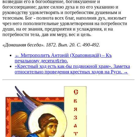
возведши его в богообщение, боговкушение и
богосозерцание; далее силою духа и по его указанию и
руководству удовлетворять и потребностям душевным и
телесным. Бог - полнота всех благ, наполнив дух, низольет
чрез него пополнительные удовлетворения на потребности
души, на ее знания, предприятия и услаждения, и на
потребности тела, дав им меру, вес и цель.
«Домашняя беседа». 1872. Вып. 20. С. 490-492.
← Митрополитъ Антоній (Храповицкій) – Къ
печальному десятилѣтію.
«Крестный ход есть как-бы подвижной храм». Заметка
относительно проведения крестных ходов на Руси. →