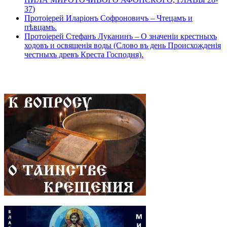
37)
Протоіерей Иларіонъ Софроновичъ – Чтецамъ и
пѣвцамъ.
Протоіерей Стефанъ Луканинъ – О значеніи крестныхъ
ходовъ и освященія воды (Слово въ день Происхожденія
честныхъ древъ Креста Господня).