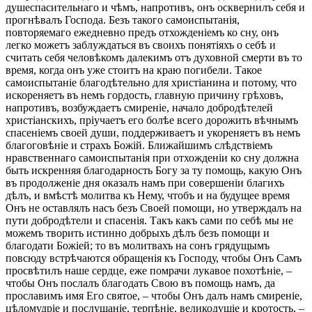
душеспасительнаго и чѣмъ, напротивъ, онъ осквернилъ себя и
прогнѣвалъ Господа. Безъ такого самоиспытанія,
повторяемаго ежедневно предъ отхожденіемъ ко сну, онъ
легко можетъ заблуждаться въ своихъ понятіяхъ о себѣ и
считать себя человѣкомъ далекимъ отъ духовной смерти въ то
время, когда онъ уже стоитъ на краю погибели. Такое
самоиспытаніе благодѣтельно для христіанина и потому, что
искореняетъ въ немъ гордость, главную причину грѣховъ,
напротивъ, возбуждаетъ смиреніе, начало добродѣтелей
христіанскихъ, пріучаетъ его болѣе всего дорожить вѣчнымъ
спасеніемъ своей души, поддерживаетъ и укореняетъ въ немъ
благоговѣніе и страхъ Божій. Ближайшимъ слѣдствіемъ
нравственнаго самоиспытанія при отхожденіи ко сну должна
быть искренняя благодарность Богу за ту помощь, какую Онъ
въ продолженіе дня оказалъ намъ при совершеніи благихъ
дѣлъ, и вмѣстѣ молитва къ Нему, чтобъ и на будущее время
Онъ не оставлялъ насъ безъ Своей помощи, но утверждалъ на
пути добродѣтели и спасенія. Такъ какъ сами по себѣ мы не
можемъ творить истинно добрыхъ дѣлъ безъ помощи и
благодати Божіей; то въ молитвахъ на сонъ грядущымъ
повсюду встрѣчаются обращенія къ Господу, чтобы Онъ Самъ
просвѣтилъ наше сердце, еже помрачи лукавое похотѣніе, –
чтобы Онъ послалъ благодать Свою въ помощь намъ, да
прославимъ имя Его святое, – чтобы Онъ далъ намъ смиреніе,
цѣломудріе и послушаніе, терпѣніе, великодушіе и кротость, –