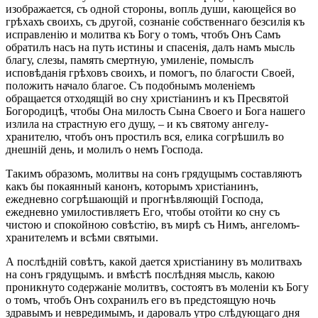
изображается, съ одной стороны, вопль души, кающейся во
грѣхахъ своихъ, съ другой, сознаніе собственнаго безсилія къ
исправленію и молитва къ Богу о томъ, чтобъ Онъ Самъ
обратилъ насъ на путь истины и спасенія, далъ намъ мысль
благу, слезы, память смертную, умиленіе, помыслъ
исповѣданія грѣховъ своихъ, и помогъ, по благости Своей,
положить начало благое. Съ подобнымъ моленіемъ
обращается отходящій во сну христіанинъ и къ Пресвятой
Богородицѣ, чтобы Она милость Сына Своего и Бога нашего
излила на страстную его душу, – и къ святому ангелу-
хранителю, чтобъ онъ простилъ вся, елика согрѣшилъ во
днешній день, и молилъ о немъ Господа.
Такимъ образомъ, молитвы на сонъ грядущымъ составляютъ
какъ бы покаянный канонъ, которымъ христіанинъ,
ежедневно согрѣшающій и прогнѣвляющій Господа,
ежедневно умилостивляетъ Его, чтобы отойти ко сну съ
чистою и спокойною совѣстію, въ мирѣ съ Нимъ, ангеломъ-
хранителемъ и всѣми святыми.
А послѣдній совѣтъ, какой дается христіанину въ молитвахъ
на сонъ грядущымъ. и вмѣстѣ послѣдняя мысль, какою
проникнуто содержаніе молитвъ, состоятъ въ моленіи къ Богу
о томъ, чтобъ Онъ сохранилъ его въ предстоящую ночь
здравымъ и невредимымъ, и даровалъ утро слѣдующаго дня