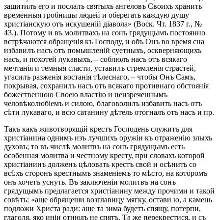
защитилъ его и послалъ святыхъ ангеловъ Своихъ хранить
временныя гробницы людей и оберегать каждую душу
христіанскую отъ искушеній діавола» (Воск. Чт. 1837 г., №
43.). Потому и въ молитвахъ на сонъ грядущымъ постоянно
встрѣчаются обращенія къ Господу, и объ Онъ во время сна
избавилъ насъ отъ помышленій суетныхъ, оскверняющихъ
насъ, и похотей лукавыхъ, – соблюлъ насъ отъ всякаго
мечтанія и темныя сласти, уставилъ стремленія страстей,
угасилъ разженія востанія тѣлеснаго, – чтобы Онъ Самъ,
покрывая, сохранилъ насъ отъ всякаго противнаго обстоянія
божественною Своею властію и неизреченнымъ
человѣколюбіемъ и силою, благоволилъ избавить насъ отъ
сѣти лукаваго, и всю сатанину дѣтель отогналъ отъ насъ и пр.
Такъ какъ животворящій крестъ Господень служитъ для
христіанина однимъ изъ лучшихъ оружіи къ отраженію злыхъ
духовъ; то въ числѣ молитвъ на сонъ грядущымъ есть
особенная молитва и честному кресту, при словахъ которой
христіанинъ долженъ цѣловать крестъ свой и осѣнить со
всѣхъ сторонъ крестнымъ знаменіемъ то мѣсто, на которомъ
онъ хочетъ уснуть. Въ заключеніи молитвъ на сонъ
грядущымъ предлагается христіанину между прочими и такой
совѣтъ: «аще обрящеши возглавицу мягку, остави ю, а камень
подложи Христа ради: аще та зима будетъ спящу, потерпи,
глаголя, яко иніи отнюдъ не спятъ. Та же перекрестися, и съ