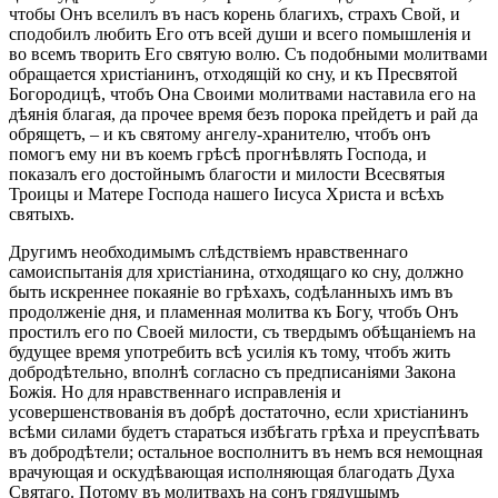
чтобы Онъ вселилъ въ насъ корень благихъ, страхъ Свой, и
сподобилъ любить Его отъ всей души и всего помышленія и
во всемъ творить Его святую волю. Съ подобными молитвами
обращается христіанинъ, отходящій ко сну, и къ Пресвятой
Богородицѣ, чтобъ Она Своими молитвами наставила его на
дѣянія благая, да прочее время безъ порока прейдетъ и рай да
обрящетъ, – и къ святому ангелу-хранителю, чтобъ онъ
помогъ ему ни въ коемъ грѣсѣ прогнѣвлять Господа, и
показалъ его достойнымъ благости и милости Всесвятыя
Троицы и Матере Господа нашего Іисуса Христа и всѣхъ
святыхъ.
Другимъ необходимымъ слѣдствіемъ нравственнаго
самоиспытанія для христіанина, отходящаго ко сну, должно
быть искреннее покаяніе во грѣхахъ, содѣланныхъ имъ въ
продолженіе дня, и пламенная молитва къ Богу, чтобъ Онъ
простилъ его по Своей милости, съ твердымъ обѣщаніемъ на
будущее время употребить всѣ усилія къ тому, чтобъ жить
добродѣтельно, вполнѣ согласно съ предписаніями Закона
Божія. Но для нравственнаго исправленія и
усовершенствованія въ добрѣ достаточно, если христіанинъ
всѣми силами будетъ стараться избѣгать грѣха и преуспѣвать
въ добродѣтели; остальное восполнитъ въ немъ вся немощная
врачующая и оскудѣвающая исполняющая благодать Духа
Святаго. Потому въ молитвахъ на сонъ грядущымъ