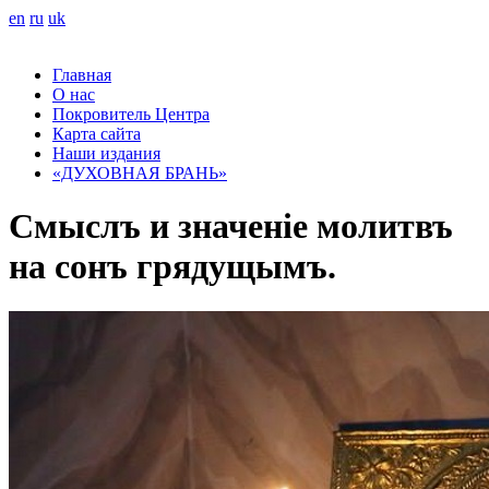
en
ru
uk
Главная
О нас
Покровитель Центра
Карта сайта
Наши издания
«ДУХОВНАЯ БРАНЬ»
Смыслъ и значеніе молитвъ
на сонъ грядущымъ.