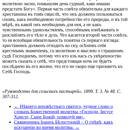
молитвою засни, помышляя день судный, како имаши
предстати Богу». Первая часть совѣта обязательна для каждаго
христіанина въ томъ смыслѣ, что онъ долженъ пользоваться
сномъ, какъ необходимою потребностію его природы, и въ той
мѣрѣ, въ какой онъ необходимъ для нея, а не какъ
чувственнымъ удовольствіемъ, способнымъ изнѣживать и
разслаблять его тѣло и духъ. Что касается второй части совѣта,
то ея всеобщая обязательность понятна съ перваго взгляда:
христіанинъ долженъ отходить ко сну, осѣнивъ себя
крестнымъ знаменіемъ, съ молитвою и мыслею о страшномъ
судѣ Господнемъ, потому что кто изъ насъ съ увѣренностію
можетъ сказать о себѣ, что предстоящая ночь не будетъ
послѣднею въ его жизни, что его не скоро еще призоветъ къ
Себѣ Господь.
«Руководство для сельскихъ пастырей». 1899. Т. 3. № 48. C.
307-312.
← Нѣкоего неизвѣстнаго святого, чудное слово о
словахъ Божественной молитвы «Господи, Іисусе
Христе, Сыне Божій, помилуй мя».
Священникъ Іоаннъ Бѣлостоцкій – О гнѣвѣ, какъ
искушеніи во время молитвы. →