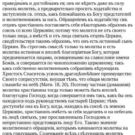
праведнымъ и достойнымъ ея; онъ не вѣритъ даже въ силу
своихъ молитвъ, а предварительно проситъ ходатайства и
заступленія св. отецъ, какъ ближайшихъ къ Богу предстателей
и молитвенниковъ за насъ. Обращеніемъ къ ходатайству свв.
отцевъ христіанинъ поставляетъ себя нѣкоторымъ образомъ въ
союзъ со всею Церковію; потому что молится не отъ своего
только лица, а вмѣстѣ и отъ лица святыхъ отцевъ Церкви,
свидѣтельствуя такимъ образомъ, что онъ есть истинный сынъ
Церкви. Въ строгомъ смыслѣ только та молитва и есть
молитва истинная и вполнѣ благопріятная Богу, которая
предначинается лицами, освященными на славословіе имени
Божія, и совершается по чиноположенію церковному, такъ
какъ собственно молитвеннымъ собраніямъ вѣрующихъ
Христосъ Спаситель усвоилъ драгоцѣннѣйшее преимущество
Своего соприсутствія, внушая тѣмъ, что общая молитва
слышнѣе на небѣ (Матѳ. 18, 20). Поэтому частная (домашняя)
молитва христіанина тогда только можетъ быть вполнѣ
благоугодна Господу, когда совершается имъ такъ, какъ бы онъ
находился подъ руководствомъ пастырей Церкви; тѣмъ
доступнѣе она къ Богу, когда, находясь въ союзѣ съ земною
Церковію, христіанинъ имѣетъ за себя ходатаевъ и на небесахъ
въ лицѣ святыхъ, уже прославленныхъ Господомъ и
непрестаннно предстоящихъ лицу Его. Таково значеніе
молитвеннаго обращенія, которымъ начинаются молитвы на
сонъ грядущымъ. Содержаніе всѣхъ слѣдующихъ молитвъ