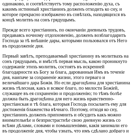
одинаково, и соотвѣтствуетъ тому расположенію духа, съ
какимъ истинный христіанинъ долженъ отходить ко сну, и
которое прекрасно изображено въ совѣтахъ, находящихся въ
концѣ молитвъ на сонъ грядущымъ.
Прежде всего христіанинъ, по окончаніи дневныхъ трудовъ,
предаваясь ночному отдохновенію, долженъ возблагодарить
Господа за тѣ внѣшніе дары, которыми пользовался отъ Него
въ продолженіе дня.
Первый завѣтъ, преподаваемый христіанину въ молитвахъ на
сонъ грядущымъ, и вмѣстѣ первая мысль, какою проникнуто
содержаніе этихъ молитвъ, состоятъ въ искренней
благодарности къ Богу за блага, дарованныя Имъ въ теченіе
дня, наипаче за сохраненіе жизни, этого перваго и
величайшаго дара Божія. Но если драгоцѣнна для христіанина
жизнь тѣлесная, какъ и всякое благо, по милости Божіей,
служащее въ ея сохраненію и продолженію; то тѣмъ болѣе
должна быть драгоцѣнна для него жизнь нравственно-
христіанская и тѣ блага, которыя Господь посылаетъ ему для
достиженія блаженства вѣчнаго. Поэтому, отходя ко сну,
христіанинъ долженъ припомнить и обсудить какъ можно
внимательнѣе и безпристрастнѣе свою дневную жизнь со
всѣми дѣлами, словами и помышленіями, какія занимали его
въ продолженіе дня, чтобы узнать, что имъ сдѣлано добраго и