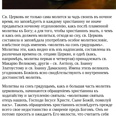
Св. Церковь не только сама молится за чадъ своихъ въ ночное
время, но заповѣдуетъ и каждому христіанину не иначе
предаваться ночному отдохновенію, какъ послѣ пламенной
молитвы къ Богу; а для того, чтобы христіанинъ зналъ, о чемъ
и какъ онъ долженъ молиться, отходя ко сну, св. Церковь
составила и заповѣдала употреблять особое молитвословіе,
извѣстное подъ именемъ «молитвъ на сонъ грядущымъ».
Молитвы эти, какъ видно изъ ихъ надписанія, составлены въ
различныя времена св. отцами Церкви, и однѣ (какъ,
напримѣръ, молитва первая и четвертая) принадлежатъ св.
Макарію Великому, другія – св. Антіоху, св. Іоанну
Златоустому и св. Іоанну Дамаскину. Имена этихъ великихъ
угодниковъ Божіихъ ясно свидѣтельствуютъ о внутреннемъ
достоинствѣ молитвъ.
Молитвы на сонъ грядущымъ, какъ и большая часть молитвъ
церковныхъ, начинаются обращеніемъ христіанина къ
ходатайству и заступленію святыхъ: «молитвами святыхъ
отецъ нашихъ, Господи Іисусе Христе, Сыне Божій, помилуй
насъ». Такимъ обращеніемъ христіанинъ исповѣдуетъ прежде
всего свое недостоинство и смиреніе предъ Богомъ. Онъ не
потому проситъ и ожидаетъ Его милости, что считаетъ себя