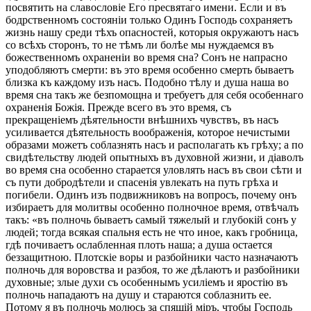
посвятить на славословіе Его пресвятаго имени. Если и въ
бодрственномъ состояніи только Одинъ Господь сохраняетъ
жизнь нашу среди тѣхъ опасностей, которыя окружаютъ насъ
со всѣхъ сторонъ, то не тѣмъ ли болѣе мы нуждаемся въ
божественномъ охраненіи во время сна? Сонъ не напрасно
уподобляютъ смерти: въ это время особенно смерть бываетъ
близка къ каждому изъ насъ. Подобно тѣлу и душа наша во
время сна такъ же безпомощна и требуетъ для себя особеннаго
охраненія Божія. Прежде всего въ это время, съ
прекращеніемъ дѣятельности внѣшнихъ чувствъ, въ насъ
усиливается дѣятельность воображенія, которое нечистыми
образами можетъ соблазнять насъ и располагать къ грѣху; а по
свидѣтельству людей опытныхъ въ духовной жизни, и діаволъ
во время сна особенно старается уловлять насъ въ свои сѣти и
съ пути добродѣтели и спасенія увлекать на путь грѣха и
погибели. Одинъ изъ подвижниковъ на вопросъ, почему онъ
избираетъ для молитвы особенно полночное время, отвѣчалъ
такъ: «въ полночь бываетъ самый тяжелый и глубокій сонъ у
людей; тогда всякая спальня есть не что иное, какъ гробница,
гдѣ почиваетъ ослабленная плоть наша; а душа остается
беззащитною. Плотскіе воры и разбойники часто назначаютъ
полночь для воровства и разбоя, то же дѣлаютъ и разбойники
духовные; злые духи съ особеннымъ усиліемъ и яростію въ
полночь нападаютъ на душу и стараются соблазнить ее.
Потому я въ полночь молюсь за спящій міръ, чтобы Господь