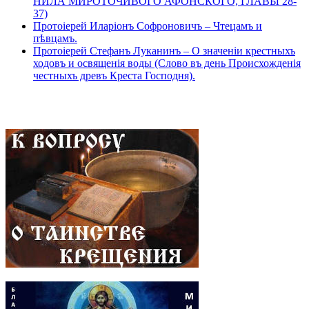
НИЛА МИРОТОЧИВОГО АФОНСКОГО, ГЛАВЫ 28-
37)
Протоіерей Иларіонъ Софроновичъ – Чтецамъ и
пѣвцамъ.
Протоіерей Стефанъ Луканинъ – О значеніи крестныхъ
ходовъ и освященія воды (Слово въ день Происхожденія
честныхъ древъ Креста Господня).