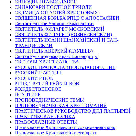
СИНОДИК ПРАВОСЛАВИЯ
СИНАКСАРИ ПОСТНОЙ ТРИОДИ
СЕДМИЦА СТРАСТЕЙ ХРИСТОВЫХ
СВЯЩЕННАЯ БОРЬБА РПЦЗ С АПОСТАСИЕЙ
Святоотеческое Училище Благочестия
СВЯТИТЕЛЬ ФИЛАРЕТ МОСКОВСКИЙ
СВЯТИТЕЛЬ ФИЛАРЕТ (ВОЗНЕСЕНСКИЙ)
СВЯТИТЕЛЬ ИОАНН ШАНХАЙСКИЙ И САН-
ФРАНЦИССКИЙ
СВЯТИТЕЛЬ АВЕРКИЙ (ТАУШЕВ)
Святая Русь под омофором Богородицы
СВЕТОЧИ ХРИСТИАНСТВА
РУССКОЕ ПРАВОСЛАВНОЕ БЛАГОЧЕСТИЕ
РУССКИЙ ПАСТЫРЬ
РУССКИЙ ИНОК
РПЦЗ, ТРЕТИЙ РЕЙХ И ВОВ
РОЖДЕСТВЕНСКОЕ
ПСАЛТИРЬ
ПРОПОВЕДНИЧЕСКИЕ ТЕМЫ
ПРОПОВЕДНИЧЕСКАЯ ХРЕСТОМАТИЯ
ПРАКТИЧЕСКОЕ РУКОВОДСТВО ДЛЯ ПАСТЫРЕЙ
ПРАКТИЧЕСКАЯ ЛОГИКА
ПРАВОСЛАВНЫЕ ОТВЕТЫ
Православное Христиансто и современный мир
Православное Христиансто и его враги