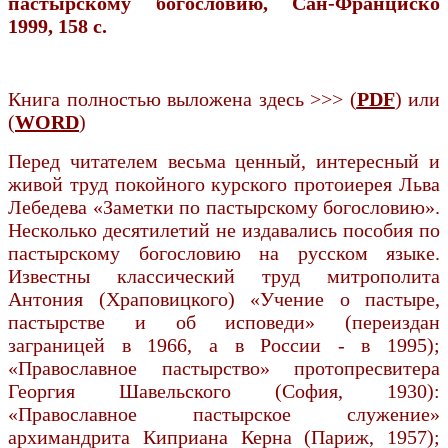
пастырскому богословию, Сан-Франциско
1999, 158 с.
Книга полностью выложена здесь >>> (
PDF
) или
(
WORD
)
Перед читателем весьма ценный, интересный и
живой труд покойного курского протоиерея Льва
Лебедева «Заметки по пастырскому богословию».
Несколько десятилетий не издавались пособия по
пастырскому богословию на русском языке.
Известны классический труд митрополита
Антония (Храповицкого) «Учение о пастыре,
пастырстве и об исповеди» (переиздан
заграницей в 1966, а в России - в 1995);
«Православное пастырство» протопресвитера
Георгия Шавельского (София, 1930):
«Православное пастырское служение»
архимандрита Киприана Керна (Париж, 1957);