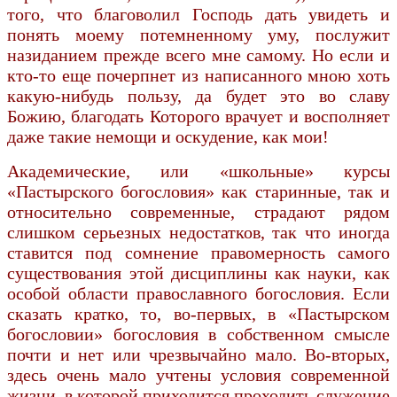
того, что благоволил Господь дать увидеть и
понять моему потемненному уму, послужит
назиданием прежде всего мне самому. Но если и
кто-то еще почерпнет из написанного мною хоть
какую-нибудь пользу, да будет это во славу
Божию, благодать Которого врачует и восполняет
даже такие немощи и оскудение, как мои!
Академические, или «школьные» курсы
«Пастырского богословия» как старинные, так и
относительно современные, страдают рядом
слишком серьезных недостатков, так что иногда
ставится под сомнение правомерность самого
существования этой дисциплины как науки, как
особой области православного богословия. Если
сказать кратко, то, во-первых, в «Пастырском
богословии» богословия в собственном смысле
почти и нет или чрезвычайно мало. Во-вторых,
здесь очень мало учтены условия современной
жизни, в которой приходится проходить служение