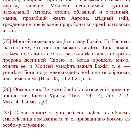
жертву, явленіе Моисею неопалимой купины,
пасхальный Агнецъ, столпъ облачный и огненный,
манна, прозябшій жезлъ Аарона, мѣдный змій,
трехдневное пребываніе прор. Іоны во чревѣ китовомъ
и т. п.
[35] Моисей пожелалъ видѣть славу Божію. Но Господь
сказалъ ему, что онъ не можетъ видѣть Лица Божія;
затѣмъ поставилъ его въ разсѣлинѣ скалы, покрывъ
пророка десницей Своею, и, когда прошелъ мимо,
отнялъ ее; и Моисей увидѣлъ задняя Божія, т. е. —
увидѣлъ Бога подъ какимъ-либо внѣшнииъ образомъ
или символомъ (Исх. 33, 18-23 и дал.).
[36] Обычное въ Ветхомъ Завѣтѣ обозначеніе времени
пришествія Іисуса Христа (Числ. 24, 14; Исх. 2, 2;
Мих. 4, 1 и мн. др.).
[37] Слово христосъ употреблено здѣсь въ общемъ
смыслѣ лица помазаннаго, т. е. призваннаго Богомъ къ
особому служенію.