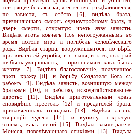
видѣла пролитую кровь вопіющую, и убійство,
говорящее безъ языка, и естество, раздѣлившееся,
по зависти, съ собою [6], видѣла брата,
причиняющаго смерть единоутробному брату, и
дверь смерти, открытую чрезъ язву зависти.
Видѣла этотъ ковчегъ Ноя непогруженнымъ во
время потопа міра и погибель человѣческаго
рода. Видѣла старца, вооружившагося, по вѣрѣ,
противъ своей утробы, т. е. сына, и того, который
не былъ умерщвленъ, — приносимаго какъ бы въ
жертву [7]. Видѣла благословеніе, полученное
чрезъ кражу [8], и борьбу Создателя Бога съ
рабомъ [9]. Видѣла зависть, возникшую между
братьями [10], и рабство, исходатайствовавшее
царство [11]. Видѣла приготовленный чрезъ
сновидѣнія престолъ [12] и предателей брата,
привлеченныхъ голодомъ [13]. Видѣла жезлъ,
творящій чудеса [14], и купину, покрытую
огнемъ, какъ росой [15]. Видѣла законодателя
Моисея, повелѣвающаго стихіями [16]. Видѣла