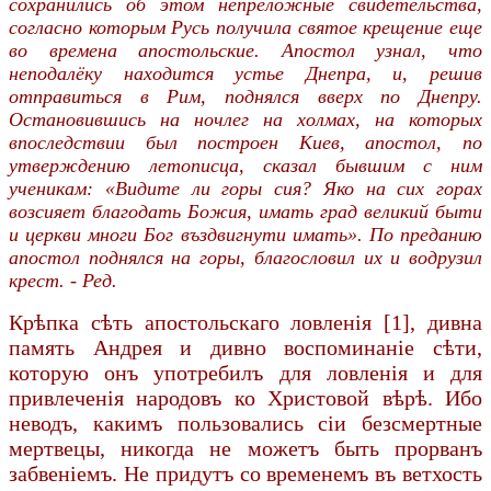
сохранились об этом непреложные свидетельства,
согласно которым Русь получила святое крещение еще
во времена апостольские. Апостол узнал, что
неподалёку находится устье Днепра, и, решив
отправиться в Рим, поднялся вверх по Днепру.
Остановившись на ночлег на холмах, на которых
впоследствии был построен Киев, апостол, по
утверждению летописца, сказал бывшим с ним
ученикам: «Видите ли горы сия? Яко на сих горах
возсияет благодать Божия, имать град великий быти
и церкви многи Бог въздвигнути имать». По преданию
апостол поднялся на горы, благословил их и водрузил
крест. - Ред.
Крѣпка сѣть апостольскаго ловленія [1], дивна
память Андрея и дивно воспоминаніе сѣти,
которую онъ употребилъ для ловленія и для
привлеченія народовъ ко Христовой вѣрѣ. Ибо
неводъ, какимъ пользовались сіи безсмертные
мертвецы, никогда не можетъ быть прорванъ
забвеніемъ. Не придутъ со временемъ въ ветхость