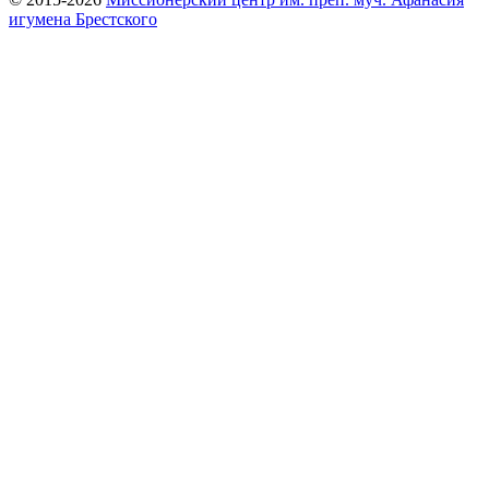
игумена Брестского