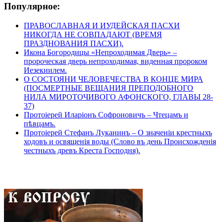
Популярное:
ПРАВОСЛАВНАЯ И ИУДЕЙСКАЯ ПАСХИ
НИКОГДА НЕ СОВПАДАЮТ (ВРЕМЯ
ПРАЗДНОВАНИЯ ПАСХИ).
Икона Богородицы «Непроходимая Дверь» –
пророческая дверь непроходимая, виденная пророком
Иезекиилем.
О СОСТОЯНИ ЧЕЛОВЕЧЕСТВА В КОНЦЕ МИРА
(ПОСМЕРТНЫЕ ВЕЩАНИЯ ПРЕПОДОБНОГО
НИЛА МИРОТОЧИВОГО АФОНСКОГО, ГЛАВЫ 28-
37)
Протоіерей Иларіонъ Софроновичъ – Чтецамъ и
пѣвцамъ.
Протоіерей Стефанъ Луканинъ – О значеніи крестныхъ
ходовъ и освященія воды (Слово въ день Происхожденія
честныхъ древъ Креста Господня).