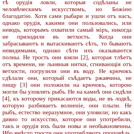
тѣ орудія ловли, которыя содѣланы не
человѣческимъ искусствомъ, но Божіею
благодатію. Хотя сами рыбари и ушли отъ насъ,
однако орудія, какими они пользовались, или
неводъ, которымъ охватили самый міръ, никогда
не приходили въ ветхость. Когда они
забрасываютъ и вытаскиваютъ сѣть, то бываютъ
невидимыми, однако сѣти ихъ оказываются
полны. Не трость они взяли [2], которая тлѣетъ
отъ времени, не льняныя нитки, сгнивающія отъ
ветхости, погрузили они въ воду. Не крючокъ
сдѣлали они, который съѣдаетъ ржавчина, не
пищу [3] они положили на крючокъ, которою
могли бы уловлять рыбъ. Не на камнѣ они сидѣли
[4], къ которому прикасаются воды, не въ лодкѣ,
которую разбиваетъ волненіе, они плыли. Не
рыбъ, естество неразумное, они уловили; но какъ
дивно то искусство, которое они употребили,
такъ и орудія ихъ были новы и необыкновенны.
Ибо вмѣсто трости они употребляютъ проповѣдь,