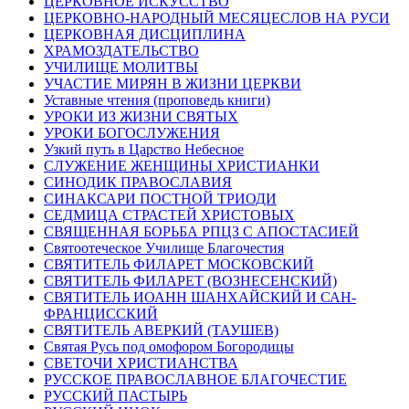
ЦЕРКОВНОЕ ИСКУССТВО
ЦЕРКОВНО-НАРОДНЫЙ МЕСЯЦЕСЛОВ НА РУСИ
ЦЕРКОВНАЯ ДИСЦИПЛИНА
ХРАМОЗДАТЕЛЬСТВО
УЧИЛИЩЕ МОЛИТВЫ
УЧАСТИЕ МИРЯН В ЖИЗНИ ЦЕРКВИ
Уставные чтения (проповедь книги)
УРОКИ ИЗ ЖИЗНИ СВЯТЫХ
УРОКИ БОГОСЛУЖЕНИЯ
Узкий путь в Царство Небесное
СЛУЖЕНИЕ ЖЕНЩИНЫ ХРИСТИАНКИ
СИНОДИК ПРАВОСЛАВИЯ
СИНАКСАРИ ПОСТНОЙ ТРИОДИ
СЕДМИЦА СТРАСТЕЙ ХРИСТОВЫХ
СВЯЩЕННАЯ БОРЬБА РПЦЗ С АПОСТАСИЕЙ
Святоотеческое Училище Благочестия
СВЯТИТЕЛЬ ФИЛАРЕТ МОСКОВСКИЙ
СВЯТИТЕЛЬ ФИЛАРЕТ (ВОЗНЕСЕНСКИЙ)
СВЯТИТЕЛЬ ИОАНН ШАНХАЙСКИЙ И САН-
ФРАНЦИССКИЙ
СВЯТИТЕЛЬ АВЕРКИЙ (ТАУШЕВ)
Святая Русь под омофором Богородицы
СВЕТОЧИ ХРИСТИАНСТВА
РУССКОЕ ПРАВОСЛАВНОЕ БЛАГОЧЕСТИЕ
РУССКИЙ ПАСТЫРЬ