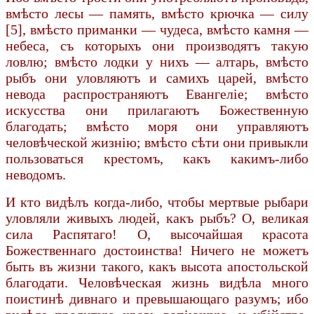
вмѣсто лесы — память, вмѣсто крючка — силу
[5], вмѣсто приманки — чудеса, вмѣсто камня —
небеса, съ которыхъ они производятъ такую
ловлю; вмѣсто лодки у нихъ — алтарь, вмѣсто
рыбъ они уловляютъ и самихъ царей, вмѣсто
невода распространяютъ Евангеліе; вмѣсто
искусства они прилагаютъ Божественную
благодать; вмѣсто моря они управляютъ
человѣческой жизнію; вмѣсто сѣти они привыкли
пользоваться крестомъ, какъ какимъ-либо
неводомъ.
И кто видѣлъ когда-либо, чтобы мертвые рыбари
уловляли живыхъ людей, какъ рыбъ? О, великая
сила Распятаго! О, высочайшая красота
Божественнаго достоинства! Ничего не можетъ
быть въ жизни такого, какъ высота апостольской
благодати. Человѣческая жизнь видѣла много
поистинѣ дивнаго и превышающаго разумъ; ибо