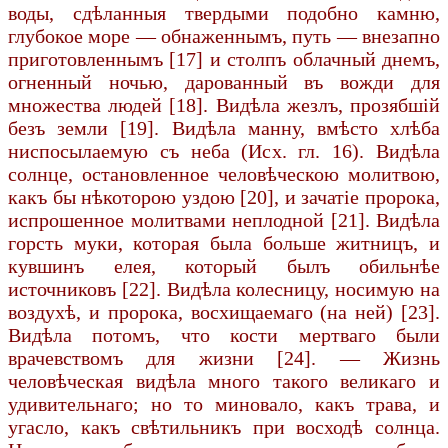
воды, сдѣланныя твердыми подобно камню,
глубокое море — обнаженнымъ, путь — внезапно
приготовленнымъ [17] и столпъ облачный днемъ,
огненный ночью, дарованный въ вожди для
множества людей [18]. Видѣла жезлъ, прозябшій
безъ земли [19]. Видѣла манну, вмѣсто хлѣба
ниспосылаемую съ неба (Исх. гл. 16). Видѣла
солнце, остановленное человѣческою молитвою,
какъ бы нѣкоторою уздою [20], и зачатіе пророка,
испрошенное молитвами неплодной [21]. Видѣла
горсть муки, которая была больше житницъ, и
кувшинъ елея, который былъ обильнѣе
источниковъ [22]. Видѣла колесницу, носимую на
воздухѣ, и пророка, восхищаемаго (на ней) [23].
Видѣла потомъ, что кости мертваго были
врачевствомъ для жизни [24]. — Жизнь
человѣческая видѣла много такого великаго и
удивительнаго; но то миновало, какъ трава, и
угасло, какъ свѣтильникъ при восходѣ солнца.