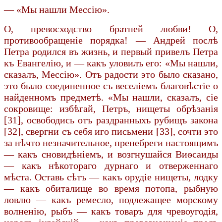
— «Мы нашли Мессію».
О, превосходство братней любви! О,
противообращеніе порядка! — Андрей послѣ
Петра родился въ жизнь, и первый привелъ Петра
къ Евангелію, и — какъ уловилъ его: «Мы нашли,
сказалъ, Мессію». Отъ радости это было сказано,
это было соединенное съ веселіемъ благовѣстіе о
найденномъ предметѣ. «Мы нашли, сказалъ, сіе
сокровище: избѣгай, Петръ, нищеты обрѣзанія
[31], освободись отъ раздранныхъ рубищъ закона
[32], свергни съ себя иго письмени [33], сочти это
за нѣчто незначительное, пренебреги настоящимъ
— какъ сновидѣніемъ, и возгнушайся Виѳсаиды
— какъ нѣкотораго дурнаго и отверженнаго
мѣста. Оставь сѣтъ — какъ орудіе нищеты, лодку
— какъ обиталище во время потопа, рыбную
ловлю — какъ ремесло, подлежащее морскому
волненію, рыбъ — какъ товаръ для чревоугодія,