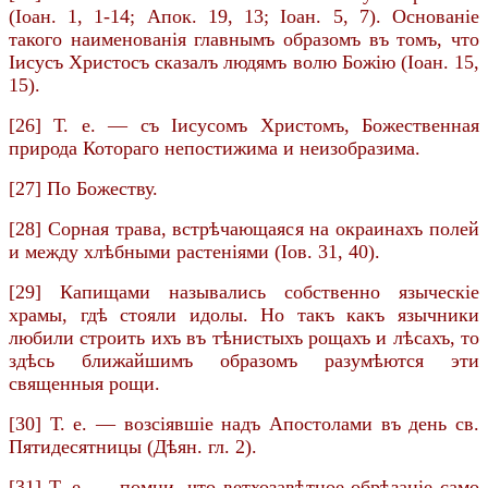
(Іоан. 1, 1-14; Апок. 19, 13; Іоан. 5, 7). Основаніе
такого наименованія главнымъ образомъ въ томъ, что
Іисусъ Христосъ сказалъ людямъ волю Божію (Іоан. 15,
15).
[26] Т. е. — съ Іисусомъ Христомъ, Божественная
природа Котораго непостижима и неизобразима.
[27] По Божеству.
[28] Сорная трава, встрѣчающаяся на окраинахъ полей
и между хлѣбными растеніями (Іов. 31, 40).
[29] Капищами назывались собственно языческіе
храмы, гдѣ стояли идолы. Но такъ какъ язычники
любили строить ихъ въ тѣнистыхъ рощахъ и лѣсахъ, то
здѣсь ближайшимъ образомъ разумѣются эти
священныя рощи.
[30] Т. е. — возсіявшіе надъ Апостолами въ день св.
Пятидесятницы (Дѣян. гл. 2).
[31] Т. е. — помни, что ветхозавѣтное обрѣзаніе само