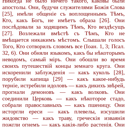
Никогда не было ничего такого, каковы были
апостолы. Они, будучи служителями Божія Слова
[25], имѣли общеніе съ воплощеннымъ Тѣмъ,
Кто, какъ Богъ, не имѣетъ образа [26]. Они
послѣдовали за ходящимъ Тѣмъ, Кто вездѣсущъ
[27]. Возлежали вмѣстѣ съ Тѣмъ, Кто не
вмѣщается никакимъ мѣстомъ. Слышали голосъ
Того, Кто сотворилъ словомъ все (Іоан. 1, 3; Псал.
32, 6). Они обняли языкомъ, какъ бы нѣкоторымъ
неводомъ, самый міръ. Они обошли во время
своихъ путешествій концы земнаго круга. Они
искоренили заблужденія — какъ куколь [28],
порубили капища [29] — какъ какое-нибудь
терніе, истребили идоловъ — какъ дикихъ звѣрей,
прогнали демоновъ — какъ волковъ. Они
соединили Церковь — какъ нѣкоторое стадо,
собрали православныхъ — какъ пшеницу. Они
исторгли ереси — какъ плевелы, изсушили
жидовство — какъ траву, греческія изваянія
пожгли огнемъ — какъ какія-либо растенія. Они