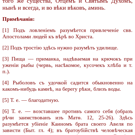
того же существа, Отцемъ и Святымъ Духомъ,
нынѣ и всегда, и во вѣки вѣковъ, аминь.
Примѣчанія:
[1] Подъ ловленіемъ разумѣется привлеченіе свв.
Апостолами людей къ вѣрѣ во Христа.
[2] Подъ тростію здѣсь нужно разумѣть удилище.
[3] Пища — приманка, надѣваемая на крючокъ при
уженіи рыбы (червь, насѣкомое, кусочекъ хлѣба и т.
п.).
[4] Рыболовъ съ удочкой садится обыкновенно на
какомъ-нибудь камнѣ, на берегу рѣки, близъ воды.
[5] Т. е. — благодатную.
[6] Т. е. — возставшее противъ самого себя (образъ
рѣчи заимствованъ изъ Матѳ. 12, 25-26). Здѣсь
разумѣется убіеніе Каиномъ брата своего Авеля по
зависти (Быт. гл. 4); въ братоубійствѣ человѣческая