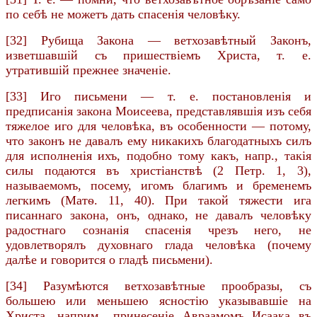
по себѣ не можетъ дать спасенія человѣку.
[32] Рубища Закона — ветхозавѣтный Законъ,
изветшавшій съ пришествіемъ Христа, т. е.
утратившій прежнее значеніе.
[33] Иго письмени — т. е. постановленія и
предписанія закона Моисеева, представлявшія изъ себя
тяжелое иго для человѣка, въ особенности — потому,
что законъ не давалъ ему никакихъ благодатныхъ силъ
для исполненія ихъ, подобно тому какъ, напр., такія
силы подаются въ христіанствѣ (2 Петр. 1, 3),
называемомъ, посему, игомъ благимъ и бременемъ
легкимъ (Матѳ. 11, 40). При такой тяжести ига
писаннаго закона, онъ, однако, не давалъ человѣку
радостнаго сознанія спасенія чрезъ него, не
удовлетворялъ духовнаго глада человѣка (почему
далѣе и говорится о гладѣ письмени).
[34] Разумѣются ветхозавѣтные прообразы, съ
большею или меньшею ясностію указывавшіе на
Христа, наприм., принесеніе Авраамомъ Исаака въ