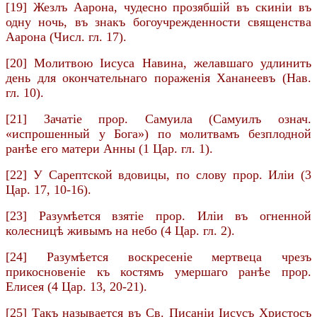
[19] Жезлъ Аарона, чудесно прозябшій въ скиніи въ
одну ночь, въ знакъ богоучрежденности священства
Аарона (Числ. гл. 17).
[20] Молитвою Іисуса Навина, желавшаго удлинить
день для окончательнаго пораженія Хананеевъ (Нав.
гл. 10).
[21] Зачатіе прор. Самуила (Самуилъ означ.
«испрошенный у Бога») по молитвамъ безплодной
ранѣе его матери Анны (1 Цар. гл. 1).
[22] У Сарептской вдовицы, по слову прор. Иліи (3
Цар. 17, 10-16).
[23] Разумѣется взятіе прор. Иліи въ огненной
колесницѣ живымъ на небо (4 Цар. гл. 2).
[24] Разумѣется воскресеніе мертвеца чрезъ
прикосновеніе къ костямъ умершаго ранѣе прор.
Елисея (4 Цар. 13, 20-21).
[25] Такъ называется въ Св. Писаніи Іисусъ Христосъ