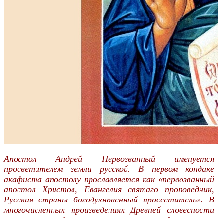
Апостол Андрей Первозванный именуется
просветителем земли русской. В первом кондаке
акафиста апостолу прославляется как «первозванный
апостол Христов, Евангелия святаго проповедник,
Русския страны богодухновенный просветитель». В
многочисленных произведениях Древней словесности