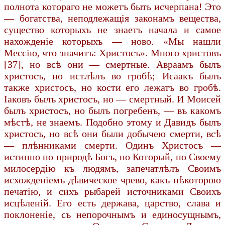
полнота котораго не можетъ быть исчерпана! Это
— богатства, неподлежащія законамъ вещества,
существо которыхъ не знаетъ начала и самое
нахожденіе которыхъ — ново. «Мы нашли
Мессію, что значитъ: Христосъ». Много христовъ
[37], но всѣ они — смертные. Авраамъ былъ
христосъ, но истлѣлъ во гробѣ; Исаакъ былъ
также христосъ, но кости его лежатъ во гробѣ.
Іаковъ былъ христосъ, но — смертный. И Моисей
былъ христосъ, но былъ погребенъ, — въ какомъ
мѣстѣ, не знаемъ. Подобно этому и Давидъ былъ
христосъ, но всѣ они были добычею смерти, всѣ
— плѣнниками смерти. Одинъ Христосъ —
истинно по природѣ Богъ, но Который, по Своему
милосердію къ людямъ, запечатлѣлъ Своимъ
исхожденіемъ дѣвическое чрево, какъ нѣкоторою
печатію, и сихъ рыбарей источниками Своихъ
исцѣленій. Его есть держава, царство, слава и
поклоненіе, съ непорочнымъ и единосущнымъ,