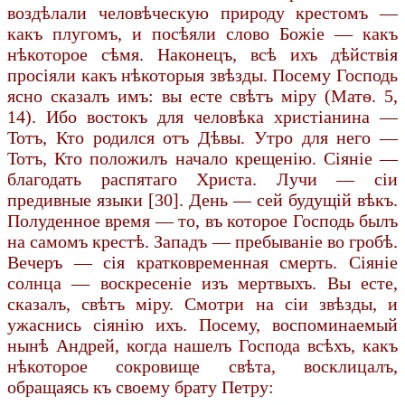
воздѣлали человѣческую природу крестомъ —
какъ плугомъ, и посѣяли слово Божіе — какъ
нѣкоторое сѣмя. Наконецъ, всѣ ихъ дѣйствія
просіяли какъ нѣкоторыя звѣзды. Посему Господь
ясно сказалъ имъ: вы есте свѣтъ міру (Матѳ. 5,
14). Ибо востокъ для человѣка христіанина —
Тотъ, Кто родился отъ Дѣвы. Утро для него —
Тотъ, Кто положилъ начало крещенію. Сіяніе —
благодать распятаго Христа. Лучи — сіи
предивные языки [30]. День — сей будущій вѣкъ.
Полуденное время — то, въ которое Господь былъ
на самомъ крестѣ. Западъ — пребываніе во гробѣ.
Вечеръ — сія кратковременная смерть. Сіяніе
солнца — воскресеніе изъ мертвыхъ. Вы есте,
сказалъ, свѣтъ міру. Смотри на сіи звѣзды, и
ужаснись сіянію ихъ. Посему, воспоминаемый
нынѣ Андрей, когда нашелъ Господа всѣхъ, какъ
нѣкоторое сокровище свѣта, восклицалъ,
обращаясь къ своему брату Петру: