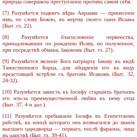
природа совершила преступленіе противъ самой себя.
[7] Разумѣется подвигъ вѣры Авраама — принесеніе
имъ, по слову Божію, въ жертву своего сына Исаака
(Быт. гл. 22).
[8] Разумѣется благословеніе первенства,
принадлежавшее по рожденію Исаву, но полученное,
при посредствѣ обмана, Іаковомъ (Быт. гл. 27).
[9] Разумѣется явленіе Бога патріарху Іакову въ видѣ
Таинственнаго Борца, для ободренія его въ виду
предстоящей встрѣчи съ братомъ Исавомъ (Быт. 32,
24-32).
[10] Разумѣется зависть къ Іосифу старшихъ братьевъ
его изъ-за преимущественной любви къ нему отца
(Быт. 37, 4 и дал.).
[11] Разумѣется пребываніе Іосифа въ Египетскомъ
рабствѣ, въ концѣ котораго онъ возвысился до званія
высшаго царедворца — перваго, послѣ фараона, лица
въ царствѣ (Быт. гл. 39-41).