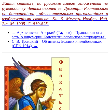
Житія святыхъ, на русскомъ языкѣ изложенныя по
руководству Четьихъ-миней св. Димитрія Ростовскаго
съ дополненіями, объяснительными примѣчаніями и
изображеніями святыхъ. Кн. 3. Мѣсяцъ Ноябрь. Изд.
2-е. М. 1905. С. 819-825.
← Архиепископ Аверкий (Таушев) – Правда, как она
есть (о лицемерии Константинопольского патриархата).
С. В. Троицкий – Об именах Божиих и имябожниках
(СПб. 1914). →