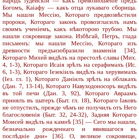
народъ іудейскій — какъ превозношеніе предъ
Богомъ, Каіафу — какъ отца лукаваго сборища.
Мы нашли Мессію, Котораго предвозвѣстили
пророки, Котораго законъ провозгласилъ намъ
своимъ ученіемъ, какъ нѣкоторою трубою. Мы
нашли сокровище закона. Избѣгай, Петръ, глада
письменъ: мы нашли Мессію, Котораго изъ
древности предъизобразили знаменія [34],
Котораго Михей видѣлъ на престолѣ славы (Мих.
4, 1-3), Котораго Исаія зрѣлъ на серафимахъ (Ис.
6, 1-3), Котораго Іезекіиль видѣлъ на херувимахъ
(Іез. гл. 1), Котораго Даніилъ зрѣлъ на облакахъ
(Дан. 7, 13-14), Котораго Навуходоносоръ видѣлъ
въ той печи (Дан. 3, 92), Котораго Авраамъ
принялъ въ шатеръ (Быт. гл. 18), Котораго Іаковъ
не отпустилъ, прежде чѣмъ не получилъ отъ Него
благословенія (Быт. 32, 24-32), Задняя Котораго
Моисей видѣлъ на камнѣ [35] — Сего мы нашли,
безначально рожденнаго и явившагося въ
послѣдніе дни» [36]. О, великое сокровище,