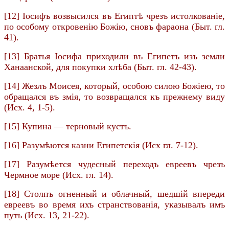
[12] Іосифъ возвысился въ Египтѣ чрезъ истолкованіе,
по особому откровенію Божію, сновъ фараона (Быт. гл.
41).
[13] Братья Іосифа приходили въ Египетъ изъ земли
Ханаанской, для покупки хлѣба (Быт. гл. 42-43).
[14] Жезлъ Моисея, который, особою силою Божіею, то
обращался въ змія, то возвращался къ прежнему виду
(Исх. 4, 1-5).
[15] Купина — терновый кустъ.
[16] Разумѣются казни Египетскія (Исх гл. 7-12).
[17] Разумѣется чудесный переходъ евреевъ чрезъ
Чермное море (Исх. гл. 14).
[18] Столпъ огненный и облачный, шедшій впереди
евреевъ во время ихъ странствованія, указывалъ имъ
путь (Исх. 13, 21-22).