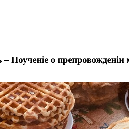
– Поученіе о препровожденіи 