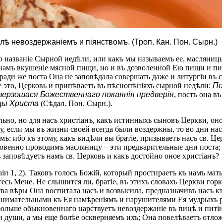
ѣ невоздержаніемъ и піянствомъ. (Троп. Кан. Пон. Сырн.)
о названіе Сырной недѣли, или какъ мы называемъ ее, масляницы.
ла намъ вкушеніе мясной пищи, но и въ дозволенной Ею пищи и п
; ради же поста Она не заповѣдала совершать даже и литургіи въ
е это, Церковь и припѣваетъ въ пѣснопѣніяхъ сырной недѣли:
По
ерзошася Божественнаго покаянія предверія
, постъ она в
цы Христа
(Сѣдал. Пон. Сырн.).
ально, но для насъ христіанъ, какъ истинныхъ сыновъ Церкви, оно
, если мы въ жизни своей всегда были воздержны, то во дни на
: ибо къ этому, какъ видѣли вы братіе, призываетъ насъ св. Цер
новенно проводимъ масляницу – эти предварительные дни поста;
аповѣдуетъ намъ св. Церковь и какъ достойно оное христіанъ?
іи 1, 2). Таковъ голосъ Божій, который простираетъ къ намъ мать
тесь Мене. Не слышится ли, братіе, въ этихъ словахъ Церкви го
тва вѣры Она воспитала насъ и возвысила, предназначивъ насъ к
невнимательными къ Ея намѣреніямъ и нарушителями Ея мудрыхъ
 больше обыкновеннаго царствуетъ невоздержаніе въ пицѣ и питіи
и души, а мы еще болѣе оскверняемъ ихъ; Она повелѣваетъ отло