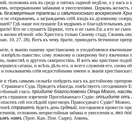
еній, положивъ ихъ въ среду и пятокъ сырной недѣли, а у насъ 
мъ, непрерывными забавами и увеселеніями. Церковь желаетъ, п
ъ безсмертныя трапезы и свѣтоноснаго воскресенія Хр
 и не открываемъ, а заграждаемъ себѣ входъ къ духовному созер
нашей? Гдѣ наше послушаніе Ея мудрымъ и благодѣтельнымъ для 
братіе! Кто не слушаетъ Церкви, тотъ и не сынъ Ея; а кто не сын
ть жизни вѣчной: ибо Христосъ только Своему стаду, Своимъ ов
оан. 10, 27. 28). Вотъ къ чему, братіе, приводитъ безчинное пре
іе, и званію нашему христіанскому и уподобляемся язычникамъ,
й изобрѣлъ пьянство; сему ложному и скверному богу язычники п
рахъ, пьянствѣ и другихъ скверностяхъ. И вотъ мы христіане по
ршіеся сатаны, и всѣхъ дѣлъ его, и всего служенія его, снова об
 показываемъ себя недостойными имени и званія христіанскаго
сеніе и тѣмъ самымъ сильнѣе побудить насъ къ достойному препр
 Страшнаго Суда. Пріидетъ нѣкогда, повѣствуетъ сегодняшнее 
делѣнный гласъ:
пріидите благословеніи Отца Моего, наслѣ
детъ страшное изреченіе Прогнѣваннаго Судіи:
отъидите отъ М
 не опасенъ сей послѣдній приговоръ Правосуднаго Судіи? Можно,
истинѣ
страшенъ
будетъ день
судный
, постараемся провести пр
безчинія, отложимъ непристойныя забавы и увеселенія и,
яко по
нымъ намъ
(Троп. Кан. Пон. Сырн). Аминь.