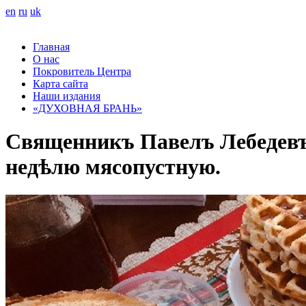
en
ru
uk
Главная
О нас
Покровитель Центра
Карта сайта
Наши издания
«ДУХОВНАЯ БРАНЬ»
Священникъ Павелъ Лебедевъ 
недѣлю мясопустную.