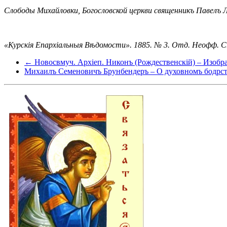
Слободы Михайловки, Богословской церкви священникъ Павелъ Л
«Курскія Епархіальныя Вѣдомости». 1885. № 3. Отд. Неофф. С.
← Новосвмуч. Архіеп. Никонъ (Рождественскій) – Изобра
Михаилъ Семеновичъ Брунбендеръ – О духовномъ бодрств