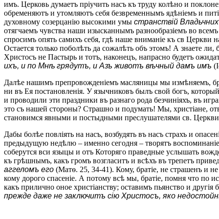
имъ. Церковь думаетъ пріучить насъ къ труду колѣно и поклон
обременяютъ и утомляютъ себя безвременнымъ ядѣніемъ и питіе
духовному созерцанію высокими умы
странствій Владьчних
отягчаемъ чувства наши изысканнымъ разнообразіемъ во всемъ
спросимъ опять самихъ себя, гдѣ наше вниманіе къ св Церкви 
Остается только поболѣть да сожалѣть объ этомъ! А знаете ли, 
Христосъ не Пастырь и тотъ, наконецъ, напрасно будетъ ожида
ихъ, и по Мнѣ грядутъ, и Азъ животъ вѣчный дамъ имъ
(І
Далѣе нашимъ препровожденіемъ масляницы мы измѣняемъ, брат
ни въ Ея постановленія. У язычниковъ былъ свой богъ, которы
и проводили эти праздники въ разнаго рода безчиніяхъ, въ иг
это съ нашей стороны? Страшно и подумать! Мы, христіане, отве
становимся явными и постыдными преслушателями св. Церкви и
Дабы болѣе повліять на насъ, возбудять въ насъ страхъ и опа
предыдущую недѣлю – именно сегодня – творятъ воспоминаніе
соберутся вси языцы и отъ Которяго праведные услышать вож
къ грѣшнымъ, какъ громъ возгласитъ и всѣхъ въ трепетъ приве
аггеломъ его
(Матѳ. 25, 34-41). Кому, братіе, не страшенъ и
кому дорого спасеніе. А потому всѣ мы, братіе, помня что по 
какъ прилично оное христіанству; оставимъ пьянство и другія 
прежде даже не заключитъ сію Христосъ, яко недостой