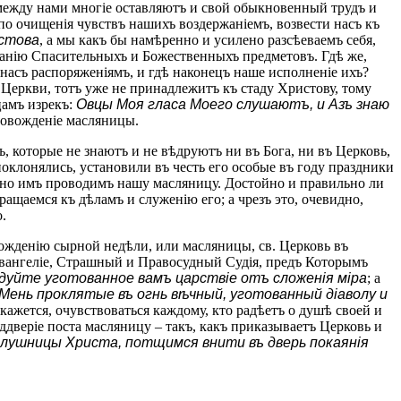
и между нами многіе оставляютъ и свой обыкновенный трудъ и
о очищенія чувствъ нашихъ воздержаніемъ, возвести насъ къ
истова
, а мы какъ бы намѣренно и усилено разсѣеваемъ себя,
цанію Спасительныхъ и Божественныхъ предметовъ. Гдѣ же,
насъ распоряженіямъ, и гдѣ наконецъ наше исполненіе ихъ?
ъ Церкви, тотъ уже не принадлежитъ къ стаду Христову, тому
цамъ изрекъ:
Овцы Моя гласа Моего слушаютъ, и Азъ знаю
провожденіе масляницы.
 которые не знаютъ и не вѣдруютъ ни въ Бога, ни въ Церковь,
оклонялись, установили въ честь его особые въ году праздники
добно имъ проводимъ нашу масляницу. Достойно и правильно ли
ращаемся къ дѣламъ и служенію его; а чрезъ это, очевидно,
.
овожденію сырной недѣли, или масляницы, св. Церковь въ
Евангеліе, Страшный и Правосудный Судія, предъ Которымъ
дуйте уготованное вамъ царствіе отъ сложенія міра
; а
ень проклятые въ огнь вѣчный, уготованный діаволу и
 кажется, очувствоваться каждому, кто радѣетъ о душѣ своей и
еддверіе поста масляницу – такъ, какъ приказываетъ Церковь и
слушницы Христа, потщимся внити въ дверь покаянія