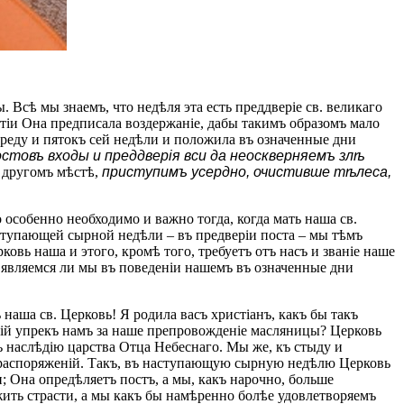
 Всѣ мы знаемъ, что недѣля эта есть преддверіе св. великаго
итіи Она предписала воздержаніе, дабы такимъ образомъ мало
 среду и пятокъ сей недѣли и положила въ означенные дни
стовъ входы и преддверія вси да неоскверняемъ злѣ
ъ другомъ мѣстѣ,
приступимъ усердно, очистивше тѣлеса,
 особенно необходимо и важно тогда, когда мать наша св.
ступающей сырной недѣли – въ предверіи поста – мы тѣмъ
ковь наша и этого, кромѣ того, требуетъ отъ насъ и званіе наше
 являемся ли мы въ поведеніи нашемъ въ означенные дни
 наша св. Церковь! Я родила васъ христіанъ, какъ бы такъ
ркій упрекъ намъ за наше препровожденіе масляницы? Церковь
ъ наслѣдію царства Отца Небеснаго. Мы же, къ стыду и
 распоряженій. Такъ, въ наступающую сырную недѣлю Церковь
; Она опредѣляетъ постъ, а мы, какъ нарочно, больше
жить страсти, а мы какъ бы намѣренно болѣе удовлетворяемъ