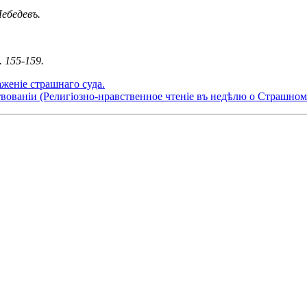
ебедевъ.
 155-159.
женіе страшнаго суда.
ованіи (Религіозно-нравственное чтеніе въ недѣлю о Страшном