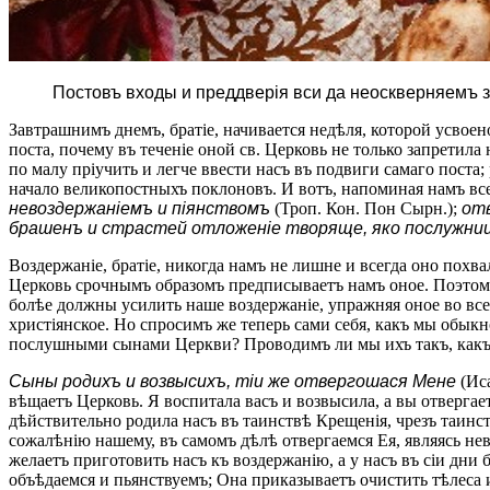
Постовъ входы и преддверія вси да неоскверняемъ зл
Завтрашнимъ днемъ, братіе, начивается недѣля, которой усвоен
поста, почему въ теченіе оной св. Церковь не только запрети
по малу пріучить и легче ввести насъ въ подвиги самаго поста
начало великопостныхъ поклоновъ. И вотъ, напоминая намъ вс
невоздержаніемъ и піянствомъ
(Троп. Кон. Пон Сырн.);
отв
брашенъ и страстей отложеніе творяще, яко послужни
Воздержаніе, братіе, никогда намъ не лишне и всегда оно похв
Церковь срочнымъ образомъ предписываетъ намъ оное. Поэтому
болѣе должны усилить наше воздержаніе, упражняя оное во всемъ
христіянское. Но спросимъ же теперь сами себя, какъ мы обык
послушными сынами Церкви? Проводимъ ли мы ихъ такъ, какъ з
Сыны родихъ и возвысихъ, тіи же отвергошася Мене
(Иса
вѣщаетъ Церковь. Я воспитала васъ и возвысила, а вы отвергае
дѣйствительно родила насъ въ таинствѣ Крещенія, чрезъ таинс
сожалѣнію нашему, въ самомъ дѣлѣ отвергаемся Ея, являясь 
желаетъ приготовить насъ къ воздержанію, а у насъ въ сіи дни
объѣдаемся и пьянствуемъ; Она приказываетъ очистить тѣлеса 