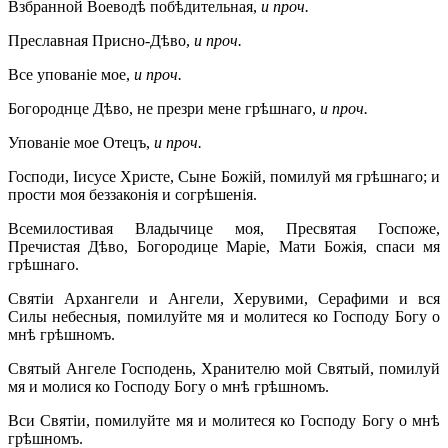
Взбранной Воеводѣ побѣдительная,
и проч.
Преславная Присно-Дѣво,
и проч.
Все упованіе мое,
и проч.
Богороднце Дѣво, не презри мене грѣшнаго,
и проч.
Упованіе мое Отецъ,
и проч.
Господи, Іисусе Христе, Сыне Божій, помилуй мя грѣшнаго; и
прости моя беззаконія и согрѣшенія.
Всемилостивая Владычице моя, Пресвятая Госпоже,
Пречистая Дѣво, Богородице Маріе, Мати Божія, спаси мя
грѣшнаго.
Святіи Архангели и Ангели, Херувими, Серафими и вся
Силы небесныя, помилуйте мя и молитеся ко Господу Богу о
мнѣ грѣшномъ.
Святый Ангеле Господень, Хранителю мой Святый, помилуй
мя и молися ко Господу Богу о мнѣ грѣшномъ.
Вси Святіи, помилуйте мя и молитеся ко Господу Богу о мнѣ
грѣшномъ.