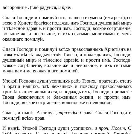
Богородице Дѣво радуйся,
и проч
.
Спаси Господи и помилуй отца нашего игумена (имя рекъ), со
всею о Христе братіею: подаждь имъ Господи душевный миръ
и тѣлесное здравіе, и прости имъ, Господи, всякое согрѣшеніе,
вольное же и невольное, и ихъ святыми молитвами и меня
окаяннаго помилуй.
Спаси Господи и помилуй всѣхъ православныхъ Христіанъ на
всякомъ мѣстѣ владычествія Твоего, и подаждь имъ, Господи,
душевный миръ и тѣлесное здравіе, и прости имъ, Господи,
всякое согрѣшеніе, вольное же и невольное, и ихъ святыми
молитвами меня окаяннаго помилуй.
Упокой Господи души усопшихъ рабъ Твоихъ, праотецъ, отецъ
и братій нашихъ, здѣ лежащихъ и повсюду православныхъ
христіанъ преставльшихся, и подаждь имъ, Господи, причастіе
Твоея безконечныя и блаженныя жизни, и прости имъ,
Господи, всякое согрѣшеніе, вольное же и невольное.
Слава, и нынѣ. Аллилуіа,
трижды.
Слава. Спаси Господи и
помилуй всѣхъ прав.
И нынѣ. Упокой Господи души усопшихъ,
и
проч. Посет.
О
Тебѣ радуется: Слава, и нынѣ. Господи помилуй.
Трижды
.