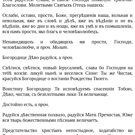
Благослови. Молитвами Святыхъ Отецъ нашихъ:
Ослаби, остави, прости, Боже, прегрѣшенія наша, вольная и
невольная, яже въ словѣ и дѣлѣ, яже въ вѣдѣніи и не въ
вѣдѣніи, яже во дни и въ нощи, яже въ умѣ и въ помышленіи,
вся намъ прости, яко благъ и человѣколюбецъ.
Ненавидящихъ и обидящихъ мя прости, Господи,
человѣколюбче, и
проч.
Молит.
Богородице Дѣво радуйся,
и проч.
Свѣтися, свѣтися, новый Іерусалимѣ, слава бо Господня на
тебѣ возсія: ликуй нынѣ и веселися Сіоне: Ты же Чистая,
красуйся Богородице о востаніи Рождества Твоего.
Воистину Богородицу Тя исповѣдуемъ спасенніи Тобою,
Дѣво, чистая, съ безплотными лики Тя величающе.
Достойно есть,
и проч.
Радуйся дѣвственная похвало, радуйся Мати Пречистая, Юже
вся тварь божественными пѣсньми величаетъ.
Предстательство христіанъ непостыдное, ходатайство ко