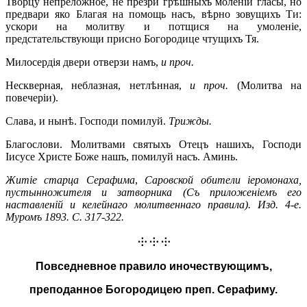
Творцу непреложное, не презри грѣшныхъ моленій гласы, но
предвари яко Благая на помощь насъ, вѣрно зовущихъ Ти:
ускори на молитву и потщися на умоленіе,
предстательствующи присно Богородице чтущихъ Тя.
Милосердія двери отверзи намъ,
и проч.
Нескверная, неблазная, нетлѣнная,
и проч.
(Молитва на
повечеріи).
Слава, и нынѣ. Господи помилуй.
Трижды.
Благослови. Молитвами святыхъ Отецъ нашихъ, Господи
Іисусе Христе Боже нашъ, помилуй насъ. Аминь.
Житіе старца Серафима
,
Саровской обители іеромонаха,
пустынножителя и затворника (Съ приложеніемъ его
наставленій и келейнаго молитвеннаго правила). Изд. 4-е.
Муромъ 1893
. С. 317-322.
⸭ ⸭ ⸭
Повседневное правило иночествующимъ,
преподанное Богородицею преп. Серафиму.