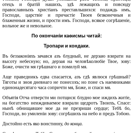
отецъ и братій нашихъ, здѣ лежащихъ и повсюду
православныхъ христіанъ преставльшихся: подаждь имъ,
Господи, царствіе и причастіе Твоея безконечныя и
блаженныя жизни, и прости имъ. Господи, всякое согрѣшеніе,
вольное же и невольное.
По окончаніи каѳисмы читай:
Тропари и кондаки.
Въ беззаконіяхъ зачався азъ блудный, не дерзаю взирати на
высоту небесную; но, дерзая на человѣколюбіе Твое, зову:
Боже, очисти мя грѣшнаго и помилуй мя.
Аще праведникъ едва спасается, азъ гдѣ явлюся грѣшный?
Тяготы и зноя дневнаго не понесохъ; но поне съ наемниками
единонадесятаго часа сопричти мя, Боже, и спаси мя.
Объятія Отча отверсти ми потщися: блудно мое иждихъ житіе,
на богатство неиждиваемое взирали щедротъ Твоихъ, Спасе:
нынѣ обнищавшее мое да не презриши сердце; Тебѣ бо,
Господи, во умиленіи зову: согрѣшихъ на небо и предъ Тобою.
Достойно есть яко вонстинну,
до конца
.