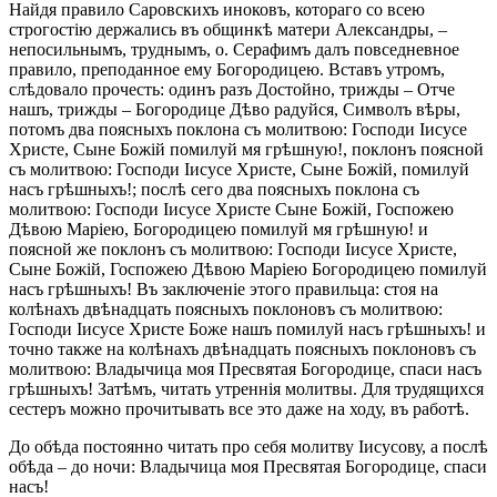
Найдя правило Саровскихъ иноковъ, котораго со всею
строгостію держались въ общинкѣ матери Александры, –
непосильнымъ, труднымъ, о. Серафимъ далъ повседневное
правило, преподанное ему Богородицею. Вставъ утромъ,
слѣдовало прочесть: одинъ разъ Достойно, трижды – Отче
нашъ, трижды – Богородице Дѣво радуйся, Символъ вѣры,
потомъ два поясныхъ поклона съ молитвою: Господи Іисусе
Христе, Сыне Божій помилуй мя грѣшную!, поклонъ поясной
съ молитвою: Господи Іисусе Христе, Сыне Божій, помилуй
насъ грѣшныхъ!; послѣ сего два поясныхъ поклона съ
молитвою: Господи Іисусе Христе Сыне Божій, Госпожею
Дѣвою Маріею, Богородицею помилуй мя грѣшную! и
поясной же поклонъ съ молитвою: Господи Іисусе Христе,
Сыне Божій, Госпожею Дѣвою Маріею Богородицею помилуй
насъ грѣшныхъ! Въ заключеніе этого правильца: стоя на
колѣнахъ двѣнадцать поясныхъ поклоновъ съ молитвою:
Господи Іисусе Христе Боже нашъ помилуй насъ грѣшныхъ! и
точно также на колѣнахъ двѣнадцать поясныхъ поклоновъ съ
молитвою: Владычица моя Пресвятая Богородице, спаси насъ
грѣшныхъ! Затѣмъ, читать утреннія молитвы. Для трудящихся
сестеръ можно прочитывать все это даже на ходу, въ работѣ.
До обѣда постоянно читать про себя молитву Іисусову, а послѣ
обѣда – до ночи: Владычица моя Пресвятая Богородице, спаси
насъ!