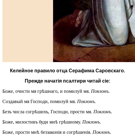
Келейное правило отца Серафима Саровскаго.
Прежде начатія псалтири читай сіе:
Боже, очисти мя грѣшнаго, и помилуй мя.
Поклонъ
.
Создавый мя Господи, помилуй мя.
Поклонъ.
Безъ числа согрѣшихъ, Господи, прости мя.
Поклонъ
.
Боже, милостивъ буди мнѣ грѣшному.
Поклонъ
.
Боже, прости мнѣ беззаконія и согрѣшенія.
Поклонъ
.