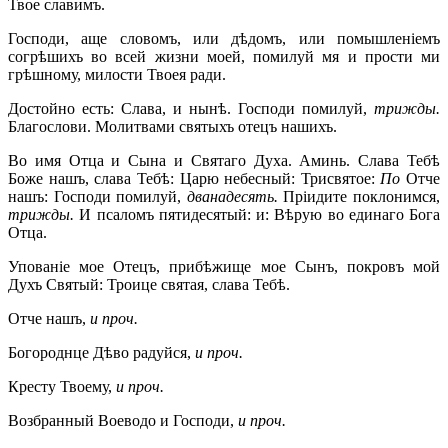
Твое славимъ.
Господи, аще словомъ, или дѣдомъ, или помышленіемъ
согрѣшихъ во всей жизни моей, помилуй мя и прости ми
грѣшному, милости Твоея ради.
Достойно есть: Слава, и нынѣ. Господи помилуй,
трижды.
Благослови. Молитвами святыхъ отецъ нашихъ.
Во имя Отца и Сына и Святаго Духа. Аминь. Слава Тебѣ
Боже нашъ, слава Тебѣ: Царю небесный: Трисвятое:
По
Отче
нашъ: Господи помилуй,
дванадесять.
Пріидите поклонимся,
трижды.
И псаломъ пятидесятый: и: Вѣрую во единаго Бога
Отца.
Упованіе мое Отецъ, прибѣжище мое Сынъ, покровъ мой
Духъ Святый: Троице святая, слава Тебѣ.
Отче нашъ,
и проч.
Богороднце Дѣво радуйся,
и проч.
Кресту Твоему,
и проч.
Возбранный Воеводо и Господи,
и
проч.