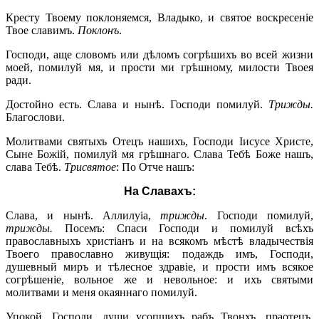
Кресту Твоему поклоняемся, Владыко, и святое воскресеніе
Твое славимъ.
Поклонъ
.
Господи, аще словомъ или дѣломъ согрѣшихъ во всей жизни
моей, помилуй мя, и прости ми грѣшному, милости Твоея
ради.
Достойно есть. Слава и нынѣ. Господи помилуй.
Трижды
.
Благослови.
Молитвами святыхъ Отецъ нашихъ, Господи Іисусе Христе,
Сыне Божій, помилуй мя грѣшнаго. Слава Тебѣ Боже нашъ,
слава Тебѣ.
Трисвятое
: По Отче нашъ:
На Славахъ:
Слава, и нынѣ. Аллилуіа,
трижды
. Господи помилуй,
трижды.
Посемъ: Спаси Господи и помилуй всѣхъ
православныхъ христіанъ и на всякомъ мѣстѣ владычествія
Твоего православно живущія: подаждь имъ, Господи,
душевный миръ и тѣлесное здравіе, и прости имъ всякое
согрѣшеніе, вольное же и невольное: и ихъ святыми
молитвами и меня окаяннаго помилуй.
Упокой, Господи, души усопшихъ рабъ Твонхъ, праотецъ,