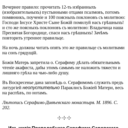
Вечернее правило: прочитать 12-ть избранныхъ
(изобразительныхъ) пустынными отцами псалмовъ, потомъ
помянникъ, поученіе и 100 поясныхъ поклоновъ съ молитвою:
Господи Іисусе Христе Сыне Божій помилуй насъ грѣшныхъ!
и сто же поясныхъ поклоновъ съ молитвою: Владычица наша
Пресвятая Богородице, спаси насъ грѣшныхъ! Зачѣмъ
повторить утреннее правильце.
На ночь должны читать опять это же правильце съ молитвами
на сонъ грядущій.
Божія Матерь запретила о. Серафиму дѣлать обязательнымъ
чтеніе акафиста, дабы этимъ самымъ не наложить тяжести и
лишняго грѣха на чью-либо душу.
Въ Воскресенье дана заповѣдь о. Серафимомъ служить предъ
литургіей
неопустительно
Параклисъ Божіей Матери, весь
на распѣвъ, по нотамъ.
Лѣтопись Серафимо-Дивѣевскаго монастыря. М. 1896. С.
202.
⸭ ⸭ ⸭