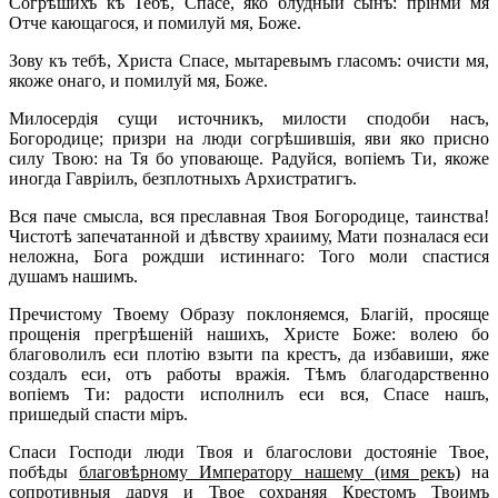
Согрѣшихъ къ Тебѣ, Спасе, яко блудный сынъ: прінми мя
Отче кающагося, и помилуй мя, Боже.
Зову къ тебѣ, Христа Спасе, мытаревымъ гласомъ: очисти мя,
якоже онаго, и помилуй мя, Боже.
Милосердія сущи источникъ, милости сподоби насъ,
Богородице; призри на люди согрѣшившія, яви яко присно
силу Твою: на Тя бо уповающе. Радуйся, вопіемъ Ти, якоже
иногда Гавріилъ, безплотныхъ Архистратигъ.
Вся паче смысла, вся преславная Твоя Богородице, таинства!
Чистотѣ запечатанной и дѣвству храииму, Мати позналася еси
неложна, Бога рождши истиннаго: Того моли спастися
душамъ нашимъ.
Пречистому Твоему Образу поклоняемся, Благій, просяще
прощенія прегрѣшеній нашихъ, Христе Боже: волею бо
благоволилъ еси плотію взыти па крестъ, да избавиши, яже
создалъ еси, отъ работы вражія. Тѣмъ благодарственно
вопіемъ Ти: радости исполнилъ еси вся, Спасе нашъ,
пришедый спасти міръ.
Спаси Господи люди Твоя и благослови достояніе Твое,
побѣды
благовѣрному Императору нашему (имя рекъ)
на
сопротивныя даруя и Твое сохраняя Крестомъ Твоимъ