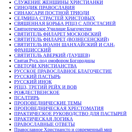
СЛУЖЕНИЕ ЖЕНЩИНЫ ХРИСТИАНКИ
СИНОДИК ПРАВОСЛАВИЯ
СИНАКСАРИ ПОСТНОЙ ТРИОДИ
СЕДМИЦА СТРАСТЕЙ ХРИСТОВЫХ
СВЯЩЕННАЯ БОРЬБА РПЦЗ С АПОСТАСИЕЙ
Святоотеческое Училище Благочестия
СВЯТИТЕЛЬ ФИЛАРЕТ МОСКОВСКИЙ
СВЯТИТЕЛЬ ФИЛАРЕТ (ВОЗНЕСЕНСКИЙ)
СВЯТИТЕЛЬ ИОАНН ШАНХАЙСКИЙ И САН-
ФРАНЦИССКИЙ
СВЯТИТЕЛЬ АВЕРКИЙ (ТАУШЕВ)
Святая Русь под омофором Богородицы
СВЕТОЧИ ХРИСТИАНСТВА
РУССКОЕ ПРАВОСЛАВНОЕ БЛАГОЧЕСТИЕ
РУССКИЙ ПАСТЫРЬ
РУССКИЙ ИНОК
РПЦЗ, ТРЕТИЙ РЕЙХ И ВОВ
РОЖДЕСТВЕНСКОЕ
ПСАЛТИРЬ
ПРОПОВЕДНИЧЕСКИЕ ТЕМЫ
ПРОПОВЕДНИЧЕСКАЯ ХРЕСТОМАТИЯ
ПРАКТИЧЕСКОЕ РУКОВОДСТВО ДЛЯ ПАСТЫРЕЙ
ПРАКТИЧЕСКАЯ ЛОГИКА
ПРАВОСЛАВНЫЕ ОТВЕТЫ
Православное Христиансто и современный мир