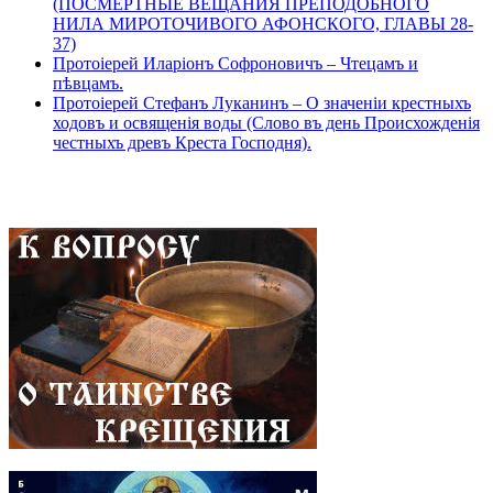
(ПОСМЕРТНЫЕ ВЕЩАНИЯ ПРЕПОДОБНОГО
НИЛА МИРОТОЧИВОГО АФОНСКОГО, ГЛАВЫ 28-
37)
Протоіерей Иларіонъ Софроновичъ – Чтецамъ и
пѣвцамъ.
Протоіерей Стефанъ Луканинъ – О значеніи крестныхъ
ходовъ и освященія воды (Слово въ день Происхожденія
честныхъ древъ Креста Господня).