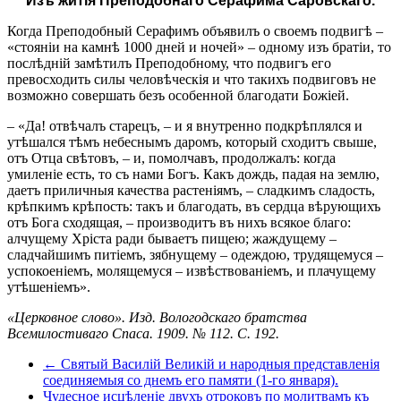
Изъ житія Преподобнаго Серафима Саровскаго.
Когда Преподобный Серафимъ объявилъ о своемъ подвигѣ –
«стояніи на камнѣ 1000 дней и ночей» – одному изъ братіи, то
послѣдній замѣтилъ Преподобному, что подвигъ его
превосходить силы человѣческія и что такихъ подвиговъ не
возможно совершать безъ особенной благодати Божіей.
– «Да! отвѣчалъ старецъ, – и я внутренно подкрѣплялся и
утѣшался тѣмъ небеснымъ даромъ, который сходитъ свыше,
отъ Отца свѣтовъ, – и, помолчавъ, продолжалъ: когда
умиленіе есть, то съ нами Богъ. Какъ дождь, падая на землю,
даетъ приличныя качества растеніямъ, – сладкимъ сладость,
крѣпкимъ крѣпость: такъ и благодать, въ сердца вѣрующихъ
отъ Бога сходящая, – производитъ въ нихъ всякое благо:
алчущему Хріста ради бываетъ пищею; жаждущему –
сладчайшимъ питіемъ, зябнущему – одеждою, трудящемуся –
успокоеніемъ, молящемуся – извѣствованіемъ, и плачущему
утѣшеніемъ».
«Церковное слово». Изд. Вологодскаго братства
Всемилостиваго Спаса. 1909. № 112. С. 192.
← Святый Василій Великій и народныя представленія
соединяемыя со днемъ его памяти (1-го января).
Чудесное исцѣленіе двухъ отроковъ по молитвамъ къ