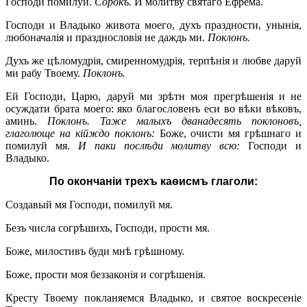
Господи помилуй.
Сорокъ.
И молитву святаго Ефрема.
Господи и Владыко живота моего, духъ праздности, унынія,
любоначалія и празднословія не даждь ми.
Поклонъ.
Духъ же цѣломудрія, смиренномудрія, терпѣнія и любве даруй
ми рабу Твоему.
Поклонъ.
Ей Господи, Царю, даруй ми зрѣтн моя прегрѣшенія и не
осуждати брата моего: яко благословенъ еси во вѣки вѣковъ,
аминь.
Поклонъ. Таже
малыхъ дванадесять поклоновъ,
глаголюще на кійждо поклонъ:
Боже, очисти мя грѣшнаго и
помилуй мя.
И паки посл
ѣд
и молитву всю:
Господи и
Владыко.
По окончаніи трехъ каѳисмъ глаголи:
Создавый мя Господи, помилуй мя.
Безъ числа согрѣшихъ, Господи, прости мя.
Боже, милостивъ буди мнѣ грѣшному.
Боже, прости моя беззаконія и согрѣшенія.
Кресту Твоему покланяемся Владыко, и святое воскресеніе