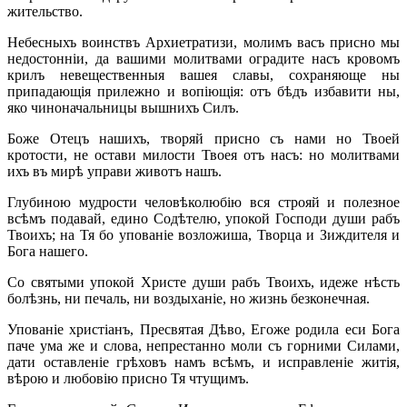
жительство.
Небесныхъ воинствъ Архиетратизи, молимъ васъ присно мы
недостонніи, да вашими молитвами оградите насъ кровомъ
крилъ невещественныя вашея славы, сохраняюще ны
припадающія прилежно и вопіющія: отъ бѣдъ избавити ны,
яко чиноначальницы вышнихъ Силъ.
Боже Отецъ нашихъ, творяй присно съ нами но Твоей
кротости, не остави милости Твоея отъ насъ: но молитвами
ихъ въ мирѣ управи животъ нашъ.
Глубиною мудрости человѣколюбію вся строяй и полезное
всѣмъ подавай, едино Содѣтелю, упокой Господи души рабъ
Твоихъ; на Тя бо упованіе возложиша, Творца и Зиждителя и
Бога нашего.
Со святыми упокой Христе души рабъ Твоихъ, идеже нѣсть
болѣзнь, ни печаль, ни воздыханіе, но жизнь безконечная.
Упованіе христіанъ, Пресвятая Дѣво, Егоже родила еси Бога
паче ума же и слова, непрестанно моли съ горними Силами,
дати оставленіе грѣховъ намъ всѣмъ, и исправленіе житія,
вѣрою и любовію присно Тя чтущимъ.