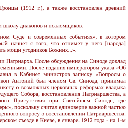
роицы (1912 г.), а также восстановлен древний
и школу диаконов и псаломщиков.
шном Суде и современных событиях», в котором
рый начнет с того, что отнимет у него [народа]
ать мощи угодников Божиих...».
нии Патриарха. После обсуждения на Синоде доклад
ременными. После издания императором указа «Об
тавил в Кабинет министров записку «Вопросы о
ископ Антоний был членом Св. Синода, принимал
 анкету о возможных церковных реформах владыка
дущего Собора, восстановления Патриаршества, а
ного Присутствия при Святейшем Синоде, где
 веры», поскольку считал единоверие важной частью
ященного вопросу о восстановлении Патриаршества.
ком съезде в Киеве, в январе. 1912 года - на 1-м