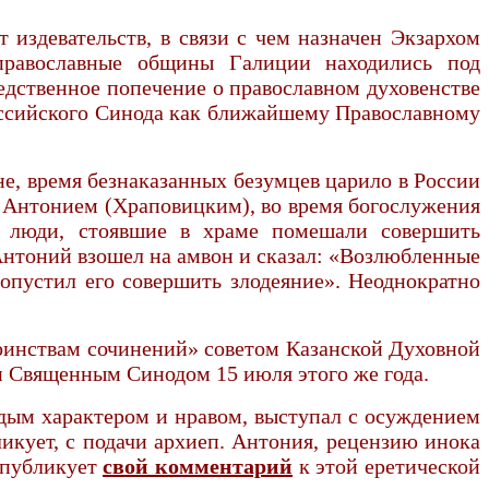
издевательств, в связи с чем назначен Экзархом
православные общины Галиции находились под
едственное попечение о православном духовенстве
оссийского Синода как ближайшему Православному
е, время безнаказанных безумцев царило в России
 Антонием (Храповицким), во время богослужения
Но люди, стоявшие в храме помешали совершить
 Антоний взошел на амвон и сказал: «Возлюбленные
допустил его совершить злодеяние». Неоднократно
тоинствам сочинений» советом Казанской Духовной
и Священным Синодом 15 июля этого же года.
рдым характером и нравом, выступал с осуждением
икует, с подачи архиеп. Антония, рецензию инока
 публикует
свой комментарий
к этой еретической