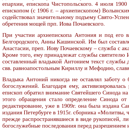
епархии, епископа Чистопольского. 4 июля 1900
епископом (с 1906 г. – архиепископом) Волынски
содействовал значительному подъему Свято-Успен
обретения мощей прп. Иова Почаевского.
При участии архиепископа Антония и под его в
Белгородского, Анны Кашинской. Им был составле
Анастасии, преп. Иову Почаевскому – служба с а
Кроме того, ему принадлежат службы святителю И
составленный владыкой Антонием текст службы дл
свв. равноапостольным Кириллу и Мефодию, слав
Владыка Антоний никогда не оставлял заботу о 
богослужений. Благодаря ему, активизировалась
епископ обратил внимание Святейшего Синода на
этого обращения стало определение Синода от
редактирование, уже в 1909г. она была издана 
издания Петербурге в 1915г. сборника «Молитвы, 
прежде распространявшиеся в виде рукописей, л
богослужебные последования перед разрешением 