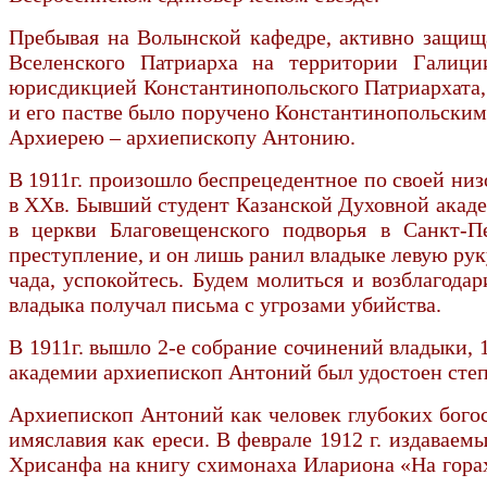
Пребывая на Волынской кафедре, активно защища
Вселенского Патриарха на территории Галиц
юрисдикцией Константинопольского Патриархата, 
и его пастве было поручено Константинопольски
Архиерею – архиепископу Антонию.
В 1911г. произошло беспрецедентное по своей ни
в ХХв. Бывший студент Казанской Духовной акад
в церкви Благовещенского подворья в Санкт-П
преступление, и он лишь ранил владыке левую рук
чада, успокойтесь. Будем молиться и возблагода
владыка получал письма с угрозами убийства.
В 1911г. вышло 2-е собрание сочинений владыки,
академии архиепископ Антоний был удостоен степ
Архиепископ Антоний как человек глубоких богос
имяславия как ереси. В феврале 1912 г. издавае
Хрисанфа на книгу схимонаха Илариона «На горах