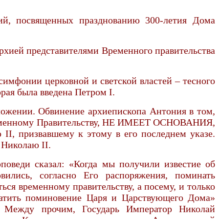
ий, посвященных празднованию 300-летия Дома
архией представителями Временного правительства
имфонии церковной и светской властей – тесного
рая была введена Петром I.
оложении. Обвинение архиепископа Антония в том,
и Временному Правительству, НЕ ИМЕЕТ ОСНОВАНИЯ,
II, призвавшему к этому в его последнем указе.
 Николаю II.
поведи сказал: «Когда мы получили известие об
вились, согласно Его распоряжения, поминать
ся временному правительству, а посему, и только
ратить поминовение Царя и Царствующего Дома»
). Между прочим, Государь Император Николай