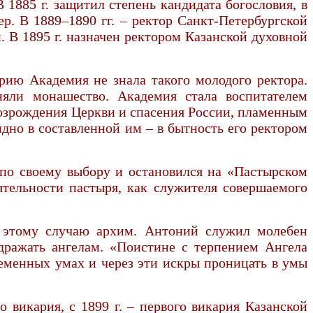
 1885 г. защитил степень кандидата богословия, в
нер. В 1889–1890 гг. – ректор Санкт-Петербургской
 В 1895 г. назначен ректором Казанской духовной
рию Академия не знала такого молодого ректора.
няли монашество. Академия стала воспитателем
возрождения Церкви и спасения России, пламенным
дно в составленной им – в бытность его ректором
 по своему выбору и остановился на «Пастырском
ятельности пастыря, как служителя совершаемого
о этому случаю архим. Антоний служил молебен
дражать ангелам. «Поистине с терпением Ангела
еменных умах и через эти искры проницать в умы
о викария, с 1899 г. – первого викария Казанской