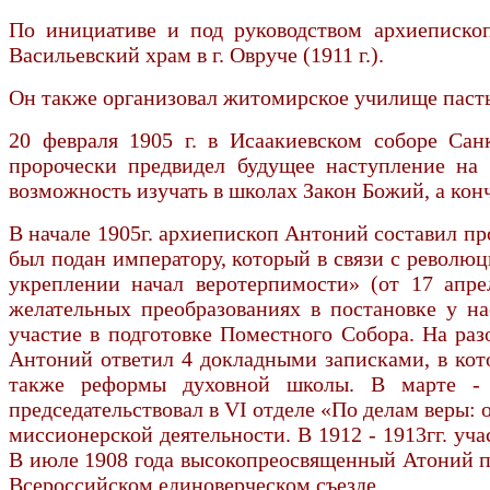
По инициативе и под руководством архиепископ
Васильевский храм в г. Овруче (1911 г.).
Он также организовал житомирское училище паст
20 февраля 1905 г. в Исаакиевском соборе Са
пророчески предвидел будущее наступление на п
возможность изучать в школах Закон Божий, а конч
В начале 1905г. архиепископ Антоний составил пр
был подан императору, который в связи с револ
укреплении начал веротерпимости» (от 17 апр
желательных преобразованиях в постановке у н
участие в подготовке Поместного Собора. На ра
Антоний ответил 4 докладными записками, в кот
также реформы духовной школы. В марте - д
председательствовал в VI отделе «По делам веры: 
миссионерской деятельности. В 1912 - 1913гг. уч
В июле 1908 года высокопреосвященный Атоний пре
Всероссийском единоверческом съезде.