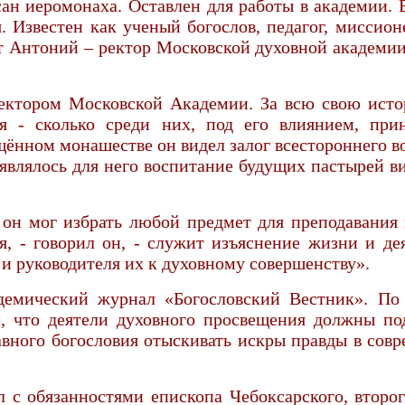
сан иеромонаха. Оставлен для работы в академии. В
ия. Известен как ученый богослов, педагог, миссио
т Антоний – ректор Московской духовной академии.
ректором Московской Академии. За всю свою исто
я - сколько среди них, под его влиянием, при
щённом монашестве он видел залог всестороннего 
влялось для него воспитание будущих пастырей ви
он мог избрать любой предмет для преподавания
я, - говорил он, - служит изъяснение жизни и де
и руководителя их к духовному совершенству».
адемический журнал «Богословский Вестник». П
е, что деятели духовного просвещения должны по
вного богословия отыскивать искры правды в совр
 с обязанностями епископа Чебоксарского, второг