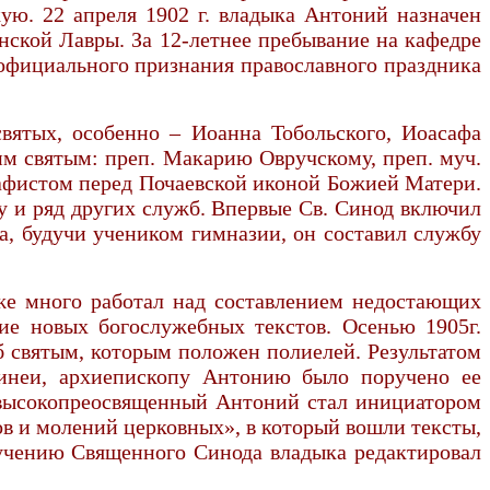
ую. 22 апреля 1902 г. владыка Антоний назначен
нской Лавры. За 12-летнее пребывание на кафедре
 официального признания православного праздника
вятых, особенно – Иоанна Тобольского, Иоасафа
им святым: преп. Макарию Овручскому, преп. муч.
кафистом перед Почаевской иконой Божией Матери.
у и ряд других служб. Впервые Св. Синод включил
а, будучи учеником гимназии, он составил службу
кже много работал над составлением недостающих
ние новых богослужебных текстов. Осенью 1905г.
 святым, которым положен полиелей. Результатом
Минеи, архиепископу Антонию было поручено ее
о высокопреосвященный Антоний стал инициатором
ов и молений церковных», в который вошли тексты,
ручению Священного Синода владыка редактировал