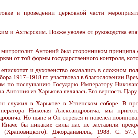
товке и проведении церковной части мероприят
ским и Ахтырским. Позже уволен от руководства еп
 митрополит Антоний был сторонником принципа с
ркви от той формы государственного контроля, кото
 еписко­пат и духовенство оказались в сложном п
Собора 1917–1918 гг. участвовал в благослове­ни
ым по послушанию Государю Императору Николаю 
 Антония из Харькова являлась Его верность Цару
н служил в Харькове в Успенском соборе. В про
ператора Николая Александровича, мы пригото
овича. Но ныне и Он отрекся и повелел повиновать
. Иначе бы никакие силы нас не заставили прек
(Храповицкого). Джорданвилль, 1988. С. 57.