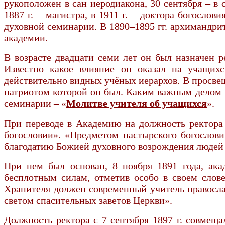
рукоположен в сан иеродиакона, 30 сентября – в 
1887 г. – магистра, в 1911 г. – доктора богослов
духовной семинарии. В 1890–1895 гг. архимандри
академии.
В возрасте двадцати семи лет он был назначен 
Известно какое влияние он оказал на учащихс
действительно видных учёных иерархов. В просве
патриотом которой он был. Каким важным делом я
семинарии – «
Молитве учителя об учащихся
».
При переводе в Академию на должность ректора 
богословии». «Предметом пастырского богослови
благодатию Божией духовного возрождения людей 
При нем был основан, 8 ноября 1891 года, ак
бесплотным силам, отметив особо в своем слов
Хранителя должен современный учитель правосла
светом спасительных заветов Церкви».
Должность ректора с 7 сентября 1897 г. совмещал