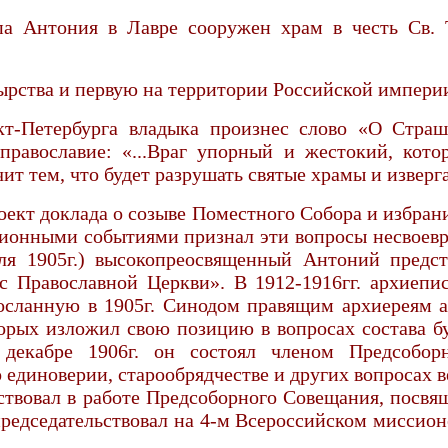
а Антония в Лавре сооружен храм в честь Св. Т
ырства и первую на территории Российской импери
нкт-Петербурга владыка произнес слово «О Стра
равославие: «...Враг упорный и жестокий, кото
ит тем, что будет разрушать святые храмы и изверг
оект доклада о созыве Поместного Собора и избра
юционными событиями признал эти вопросы несвоев
еля 1905г.) высокопреосвященный Антоний предс
ас Православной Церкви». В 1912-1916гг. архиеп
зосланную в 1905г. Синодом правящим архиереям
орых изложил свою позицию в вопросах состава бу
екабре 1906г. он состоял членом Предсобор
о единоверии, старообрядчестве и других вопросах
аствовал в работе Предсоборного Совещания, посв
дседательствовал на 4-м Всероссийском миссионерс