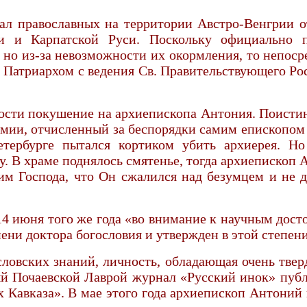
л православных на территории Австро-Венгрии от 
ии и Карпатской Руси. Поскольку официально 
но из-за невозможности их окормления, то непоср
м Патриархом с ведения Св. Правительствующего Р
зости покушение на архиепископа Антония. Поистин
емии, отчисленный за беспорядки самим епископом
етербурге пытался кортиком убить архиерея. 
у. В храме поднялось смятенье, тогда архиепископ
рим Господа, что Он сжалился над безумцем и не 
 14 июня того же года «во внимание к научным дос
ени доктора богословия и утвержден в этой степен
ловских знаний, личность, обладающая очень тве
мый Почаевской Лаврой журнал «Русский инок» публ
 Кавказа». В мае этого года архиепископ Антоний