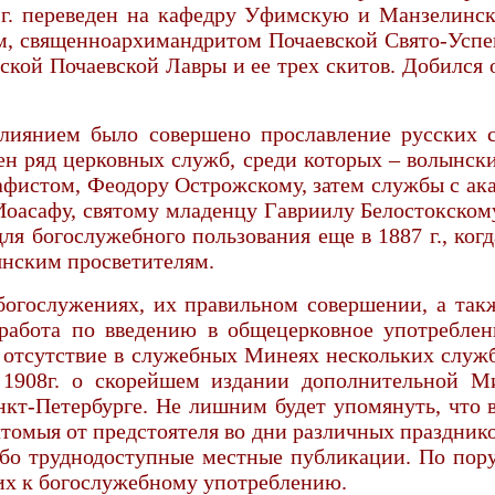
 г. переведен на кафедру Уфимскую и Манзелинск
м, священноархимандритом Почаевской Свято-Успе
ской Почаевской Лавры и ее трех скитов. Добился
лиянием было совершено прославление русских с
н ряд церковных служб, среди которых – волынск
кафистом, Феодору Острожскому, затем службы с а
оасафу, святому младенцу Гавриилу Белостокском
я богослужебного пользования еще в 1887 г., когд
янским просветителям.
богослужениях, их правильном совершении, а та
 работа по введению в общецерковное употребле
 отсутствие в служебных Минеях нескольких служб
 1908г. о скорейшем издании дополнительной 
Санкт-Петербурге. Не лишним будет упомянуть, чт
чтомыя от предстоятеля во дни различных праздник
ибо труднодоступные местные публикации. По по
их к богослужебному употреблению.