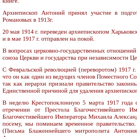
книге.
Архиепископ Антоний принял участие в подго
Романовых в 1913г.
20 мая 1914 г. переведен архиепископом Харьков
и в мае 1917 г. отправлен на покой.
В вопросах церковно-государственных отношений
союза Церкви и государства при независимости Це
С Февральской революцией (переворотом) 1917 г.
что он как один из ведущих чле­нов Поместного 
так как иерархи признали правительство законн
Единственной причиной для удаления архиепископа
В неделю Крестопоклонную 5 марта 1917 года о
отречении от Престола Благочестивейшего Им
Благочестивейшего Императора Михаила Александр
посему, мы поминаем временное правительство
(Письма Блаженнейшего митрополита Антония 