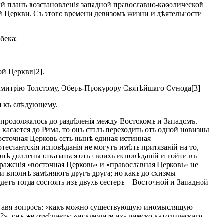
й планъ возстановленія западной православно-каѳолической
й Церкви. Съ этого времени девизомъ жизни и дѣятельности
бека:
ой Церкви[2].
Дмитрію Толстому, Оберъ-Прокурору Святѣйшаго Сѵнода[3].
я къ слѣдующему.
 продолжалось до раздѣленія между Востокомъ и Западомъ.
касается до Рима, то онъ сталъ переходить отъ одной новизны
восточная Церковь есть нынѣ единая истинная
естантскія исповѣданія не могутъ имѣть притязаній на то,
нѣ доллены отказаться отъ своихъ исповѣданій и войти въ
ыраженія «восточная Церковь» и «православная Церковь» не
и вполнѣ замѣняютъ другъ друга; но какъ до схизмы
детъ тогда состоять изъ двухъ сестеръ – Восточной и Западной
 Ставя вопросъ: «какъ можно существующую иномыслящую
?», онъ же отвѣчаетъ: «исключите изъ римско-католическаго