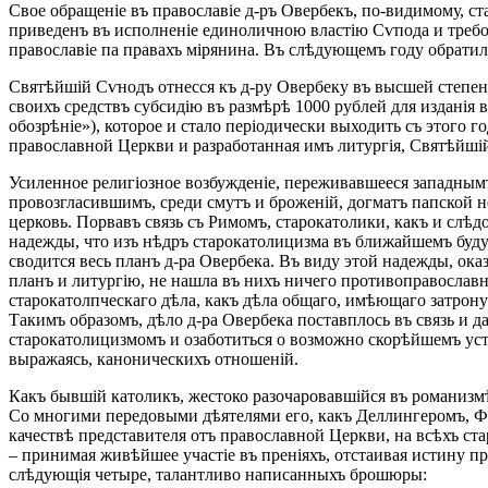
Свое обращеніе въ православіе д-ръ Овербекъ, по-видимому, ст
приведенъ въ исполненіе единоличною властію Сѵпода и требо
православіе па правахъ мірянина. Въ слѣдующемъ году обратилас
Святѣйшій Сѵнодъ отнесся къ д-ру Овербеку въ высшей степен
своихъ средствъ субсидію въ размѣрѣ 1000 рублей для изданія
обозрѣніе»), которое и стало періодически выходить съ этого г
православной Церкви и разработанная имъ литургія, Святѣйшій
Усиленное религіозное возбужденіе, переживавшееся западным
провозгласившимъ, среди смутъ и броженій, догматъ папской 
церковь. Порвавъ связь съ Римомъ, старокатолики, какъ и слѣд
надежды, что изъ нѣдръ старокатолицизма въ ближайшемъ будущ
сводится весь планъ д-ра Овербека. Въ виду этой надежды, ок
планъ и литургію, не нашла въ нихъ ничего противоправославн
старокатолпческаго дѣла, какъ дѣла общаго, имѣющаго затрону
Такимъ образомъ, дѣло д-ра Овербека поставплось въ связь и д
старокатолицизмомъ и озаботиться о возможно скорѣйшемъ уст
выражаясь, каноническихъ отношеній.
Какъ бывшій католикъ, жестоко разочаровавшійся въ романизмѣ
Со многими передовыми дѣятелями его, какъ Деллингеромъ, Фи
качествѣ представителя отъ православной Церкви, на всѣхъ ст
– принимая живѣйшее участіе въ преніяхъ, отстаивая истину пр
слѣдующія четыре, талантливо написанныхъ брошюры: