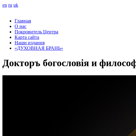
en
ru
uk
Главная
О нас
Покровитель Центра
Карта сайта
Наши издания
«ДУХОВНАЯ БРАНЬ»
Докторъ богословія и филосо