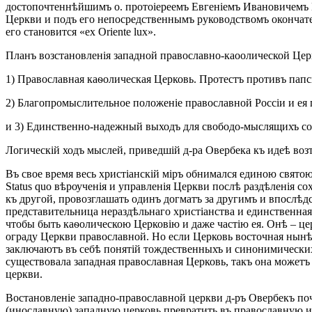
достопочтеннѣйшимъ о. протоіереемъ Евгеніемъ Ивановичемъ П
Церкви и подъ его непосредственнымъ руководствомъ окончате
его становится «ех Oriente lux».
Планъ возстановленія западной православно-каоолической Цер
1) Православная каѳолическая Церковь. Протестъ противъ папс
2) Благопромыслительное положеніе православной Россіи и ея 
и 3) Единственно-надежный выходъ для свободо-мыслящихъ со
Логическій ходъ мыслей, приведшій д-ра Овербека къ идеѣ воз
Въ свое время весь христіанскій міръ обнимался единою свято
Status quo вѣроученія и управленія Церкви послѣ раздѣленія с
къ другой, провозглашать одинъ догматъ за другимъ и впослѣд
представительница нераздѣльнаго христіанства и единственная 
чтобы быть каѳолическою Церковію и даже частію ея. Онѣ – це
ограду Церкви православной. Но если Церковь восточная нынѣ 
заключаютъ въ себѣ понятій тождественныхъ и синонимических
существовала западная православная Церковь, такъ она можетъ 
церкви.
Востановленіе западно-православной церкви д-ръ Овербекъ 
(инославную) западную церковь превратить въ православную и 