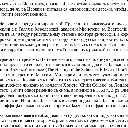
 меня къ себѣ па домъ, и каждый разъ, когда я бывалъ у него и
ова, жилъ въ Церкви и питался ея жпвоносными дарами, чтобы 
и почти безболѣзненной.
небольшомъ городкѣ прирейнской Пруссіи, отъ римско-католичес
Берлина и Галля и Королевской академіи Мюнстера, въ Вестфалі
ъ въ 1848 году присудилъ ему степень доктора философіи, а кор
ровки, предпринятой имъ, по поручепію прусскаго правительств
имско-католическому университетѣ, и вмѣстѣ сь симъ онъ былъ п
лся и сдружился со знаменитымъ богословомъ римской церкви, д
ерьезный переломъ. Въ теченіе этого года онъ покинулъ римско
енію прусскаго короля, отправился въ Лондонъ для изслѣдованія
ріи Эдесской школы» (The History of the School of Edessa). При
го университета Максомъ Миллеромъ и подъ его руководствомъ
учнымъ изслѣдованіямъ и обратиться къ педагогической дѣятельн
нцузскаго языковъ въ коллегіи Христа (Christ College) въ Лондо
тѣ. Почти одновременно съ симъ, а именно въ 1863 г., д-ръ Ов
e, Sandhurst), въ которой и состоялъ четырнадцать лѣтъ, до 1877
ной пенсіи. Но и послѣ сего онъ въ теченіи долгихъ лѣтъ не пок
вѣ оффиціальнымъ экзаменаторомъ нѣмецкаго и французскаго яз
ека, вызывавшаяся необходимостію существовать и подымать на 
, тѣсно связанная со вторымъ, рѣшительнымъ переломомъ въ его
тестантизмѣ, онъ сталъ искать сближенія съ моимъ предшествен