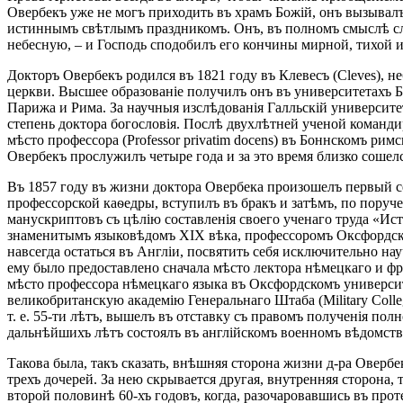
Овербекъ уже не могъ приходить въ храмъ Божій, онъ вызывалъ
истиннымъ свѣтлымъ праздникомъ. Онъ, въ полномъ смыслѣ сл
небесную, – и Господь сподобилъ его кончины мирной, тихой 
Докторъ Овербекъ родился въ 1821 году въ Клевесъ (Cleves), 
церкви. Высшее образованіе получилъ онъ въ университетахъ 
Парижа и Рима. За научныя изслѣдованія Галльскій университет
степень доктора богословія. Послѣ двухлѣтней ученой команди
мѣсто профессора (Professor privatim docens) въ Боннскомъ р
Овербекъ прослужилъ четыре года и за это время близко соше
Въ 1857 году въ жизни доктора Овербека произошелъ первый с
профессорской каѳедры, вступилъ въ бракъ и затѣмъ, по поруч
манускриптовъ съ цѣлію составленія своего ученаго труда «Исто
знаменитымъ языковѣдомъ XIX вѣка, профессоромъ Оксфордска
навсегда остаться въ Англіи, посвятить себя исключительно на
ему было предоставлено сначала мѣсто лектора нѣмецкаго и фра
мѣсто профессора нѣмецкаго языка въ Оксфордскомъ университе
великобританскую академію Генеральнаго Штаба (Military Colleg
т. е. 55-ти лѣтъ, вышелъ въ отставку съ правомъ полученія пол
дальнѣйшихъ лѣтъ состоялъ въ англійскомъ военномъ вѣдомст
Такова была, такъ сказать, внѣшняя сторона жизни д-ра Оверб
трехъ дочерей. За нею скрывается другая, внутренняя сторона
второй половинѣ 60-хъ годовъ, когда, разочаровавшись въ про