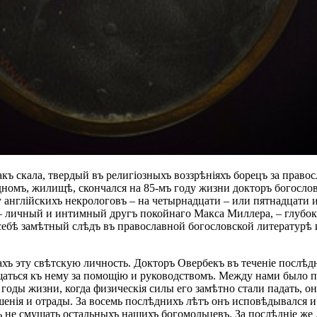
скала, твердый въ религіозныхъ воззрѣніяхъ борецъ за православ
ѣдномъ, жилищѣ, скончался на 85-мъ году жизни докторъ богосло
 англійскихъ некрологовъ – на четырнадцати – или пятнадцати и
, – личный и интимный другъ покойнаго Макса Миллера, – глубо
себѣ замѣтный слѣдъ въ православной богословской литературѣ 
ахъ эту свѣтскую личность. Докторъ Овербекъ въ теченіе посл
аться къ нему за помощію и руководствомъ. Между нами было п
оды жизни, когда физическія силы его замѣтно стали падать, онъ
енія и отрады. За восемь послѣднихъ лѣтъ онъ исповѣдывался и
не смущать остальныхъ нашихъ богомольцевъ. За послѣдніе же дв