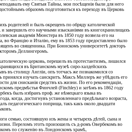
 преподавалъ ему Святыя Тайны, мои посѣщенія были для него
достойнымъ образомъ подготовиться къ переходу въ Церковь
кихъ родителей и былъ окрещенъ по обряду католической
и, и завершилъ его научными изысканіями въ книгохранилищахъ
олевская академія Мюнстера въ 1850 году возвела его на
а, во Францію и Италію, ему въ 1853 году предоставлено было
освященъ во священника. При Боннскомъ университетѣ докторъ
окторомъ Деллингеромъ.
-католическую церковь, перешелъ въ протестантизмъ, лишился
 хранящихся въ Британскомъ музеѣ сиро-халдейскихъ
бывъ въ столицу Англіи, опъ тотчасъ же познакомился со
 принялся изучать санскритъ. Максъ Миллеръ же убѣдилъ его
ости для снисканія средствъ къ жизни. По его рекомендаціи,
нскомъ предмѣстья Финчлей (Finchley) и затѣмъ въ 1862 году
ербекъ былъ избранъ проф. же нѣмецкаго языка въ
 года, когда, достигнувъ установленнаго предѣльнаго возраста,
идалъ педагогическаго поприща, такъ какъ около двадцати
ыковъ.
ноги семью, состоявшую изъ жены и четырехъ дѣтей, сына и
 жизни. Переломъ этотъ произошелъ съ д-ромъ Овербекомъ во
никомъ по служенію въ Лондонскомъ храмѣ,