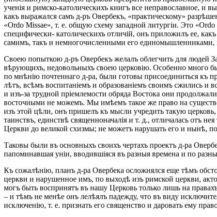
ученія и римско-католическихъ книгъ все неправославное, и в
какъ выражался самъ д-ръ Овербекъ, «практическому» разрѣшені
«Ordo Missae», т. e. общую схему западной литургіи. Это «Or
специфически- католическихъ отличій, онъ приложилъ ее, как
самимъ, такъ и немногочисленными его единомышленниками, и
Своею попыткою д-ръ Овербекъ желалъ облегчить для людей Зап
вѣрующихъ, недовольныхъ своею церковію. Особенно много был
по мнѣнію почтеннаго д-ра, были готовы присоединиться къ п
лѣтъ, всѣмъ воспитаніемъ и образованіемъ своимъ сжились и в
и изъ-за трудной пріемлемости обряда Востока они продолжал
восточиыми не можемъ. Мы имѣемъ такое же право на существо
изъ этой цѣли, онъ пришелъ къ мысли учредить такую церковь,
таинствъ, единствѣ священноначалія и т. д., отличалась отъ н
Церкви до великой схизмы; не можетъ нарушать его и нынѣ, по
Таковы были въ основныхъ своихъ чертахъ проектъ д-ра Овербека
папоминавшая уніи, вводившіяся въ разныя времена и по разны
Къ сожалѣнію, планъ д-ра Овербека осложнялся еще тѣмъ обсто
церкви и нарушенное имъ, по выходѣ изъ римской церкви, акто
могъ быть воспринятъ въ нашу Церковь только лишь на правахъ
– и тѣмъ не менѣе онъ лелѣялъ падежду, что въ виду исключит
исключенію, т. е. признать его священство и даровать ему пра