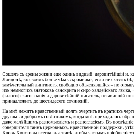
Сошелъ съ арены жизни еще одинъ видный, даровитѣйшій и, какъ 
Лондонѣ, въ своемъ болѣе чѣмъ скромномъ, если не сказать б
замѣчательный лингвистъ, свободно объяснявшійся – по отзыву
изъ немногихъ знатоковъ санскрита и сиро-халдейскаго языка
философскаго знанія и даровитѣйшій писатель, оставившій по 
принадлежитъ до шестидесяти сочиненій.
На мнѣ лежитъ нравственный долгъ очертить въ краткихъ черт
другомъ и добрымъ совѣтникомъ, когда мнѣ приходилось обращ
даже малѣйшимъ разномысліемъ и разногласіемъ. Въ послѣдніе г
совершителя таинъ церковныхъ, нравственной поддержки, утѣш
Кровь Христовы всегда въ алтарѣ, чтобы частымъ пріобщеніемъ 