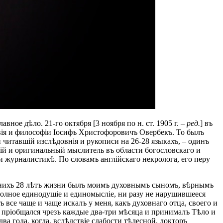
ное дѣло. 21-го октября [3 ноября по н. ст. 1905 г.
– ред.
] въ
вія и философіи Іосифъ Христофоровичъ Овербекъ. То былъ
 читавшій изслѣдовнія и рукописи на 26-28 языкахъ, – одинъ
кій и оригинальный мыслитель въ области богословскаго и
и журналистикѣ. По словамъ англійскаго некролога, его перу
ѣднихъ 28 лѣтъ жизни былъ моимъ духовнымъ сыномъ, вѣрнымъ
олное единодушіе и единомысліе, ни разу не нарушившееся
 все чаще и чаще искалъ у меня, какъ духовнаго отца, своего и
 пріобщался чрезъ каждые два-три мѣсяца и принималъ Тѣло и
а года, когда, вслѣдствіе слабости тѣлесной, докторъ