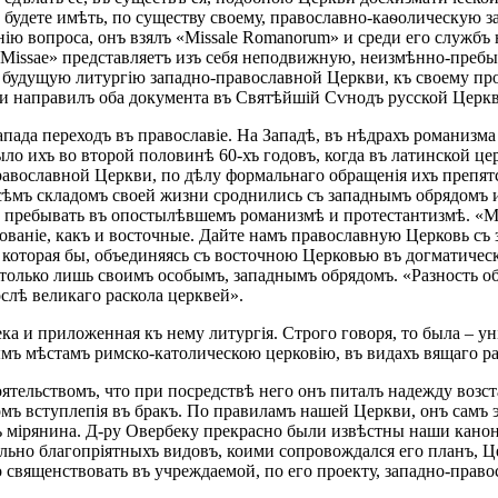
ы будете имѣть, по существу своему, православно-каѳолическую
ю вопроса, онъ взялъ «Missale Romanorum» и среди его службъ н
do Missae» представляетъ изъ себя неподвижную, неизмѣнно-преб
ъ будущую литургію западно-православной Церкви, къ своему п
 направилъ оба документа въ Святѣйшій Сѵнодъ русской Церкв
ада переходъ въ православіе. На Западѣ, въ нѣдрахъ романизма 
о ихъ во второй половинѣ 60-хъ годовъ, когда въ латинской ц
равославной Церкви, по дѣлу формальнаго обращенія ихъ препя
сѣмъ складомъ своей жизни сроднились съ западнымъ обрядомъ и 
и пребывать въ опостылѣвшемъ романизмѣ и протестантизмѣ. «Мы
ваніе, какъ и восточные. Дайте намъ православную Церковь съ 
 которая бы, объединяясь съ восточною Церковью въ догматичес
ея только лишь своимъ особымъ, западнымъ обрядомъ. «Разность о
слѣ великаго раскола церквей».
 и приложенная къ нему литургія. Строго говоря, то была – унія
мъ мѣстамъ римско-католическою церковію, въ видахъ вящаго ра
ятельствомъ, что при посредствѣ него онъ питалъ надежду возс
мъ вступлепія въ бракъ. По правиламъ нашей Церкви, онъ самъ 
 мірянина. Д-ру Овербеку прекрасно были извѣстны наши каноны
ельно благопріятныхъ видовъ, коими сопровождался его планъ, Ц
во священствовать въ учреждаемой, по его проекту, западно-прав