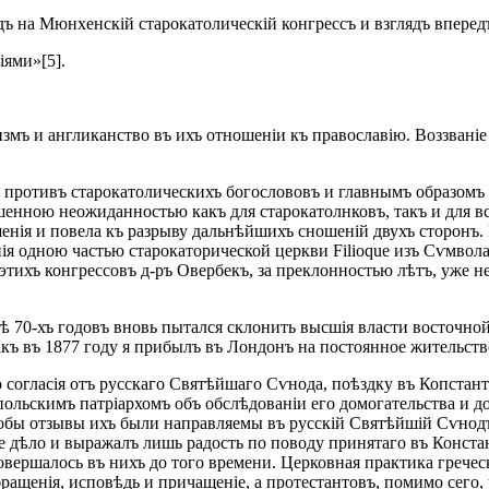
адъ на Мюнхенскій старокатолическій конгрессъ и взглядъ впере
іями»[5].
измъ и англиканство въ ихъ отношеніи къ православію. Воззван
 противъ старокатолическихъ богослововъ и главнымъ образомъ
ершенною неожиданностью какъ для старокатолнковъ, такъ и для 
нія и повела къ разрыву дальнѣйшихъ сношеній двухъ сторонъ. Р
енія одною частью старокаторической церкви Filioque изъ Сѵмво
этихъ конгрессовъ д-ръ Овербекъ, за преклонностью лѣтъ, уже н
ѣ 70-хъ годовъ вновь пытался склонить высшія власти восточной
акъ въ 1877 году я прибылъ въ Лондонъ на постоянное жительст
о согласія отъ русскаго Святѣйшаго Сѵнода, поѣздку въ Копста
ольскимъ патріархомъ объ обслѣдованіи его домогательства и до
тобы отзывы ихъ были направляемы въ русскій Святѣйшій Сѵнод
ое дѣло и выражалъ лишь радость по поводу принятаго въ Конс
овершалось въ нихъ до того времени. Церковная практика греческ
ащенія, исповѣдь и причащеніе, а протестантовъ, помимо сего, 