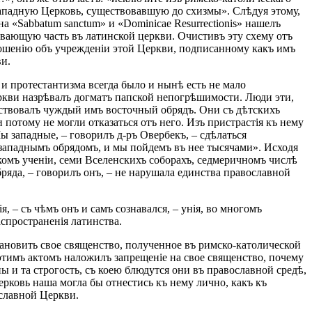
 западную Церковь, существовавшую до схизмы». Слѣдуя этому,
а «Sabbatum sanctum» и «Dominicae Resurrectionis» нашелъ
ывающую часть въ латинской церкви. Очистивъ эту схему отъ
рошенію объ учрежденіи этой Церкви, подписанному какъ имъ
и.
и протестантизма всегда было и нынѣ есть не мало
еркви назрѣвалъ догматъ папской непогрѣшимости. Люди эти,
тствовалъ чуждый имъ восточный обрядъ. Они съ дѣтскихъ
потому не могли отказаться отъ него. Изъ пристрастія къ нему
 западные, – говорилъ д-ръ Овербекъ, – сдѣлаться
западнымъ обрядомъ, и мы пойдемъ въ нее тысячами». Исходя
комъ ученіи, семи Вселенскихъ соборахъ, седмеричномъ числѣ
бряда, – говорилъ онъ, – не нарушала единства православной
, – съ чѣмъ онъ и самъ сознавался, – унія, во многомъ
спространенія латинства.
тановить свое священство, полученное въ римско-католической
этимъ актомъ наложилъ запрещеніе на свое священство, почему
 и та строгость, съ коею блюдутся они въ православной средѣ,
ерковь наша могла бы отнестись къ нему лично, какъ къ
ославной Церкви.