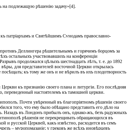
дъ на подлежащую рѣшенію задачу»[4].
іе къ патріархамъ и Святѣйшимъ Сѵнодамъ православно-
 противъ Деллингера рѣшительнымъ и горячимъ борцомъ за
всѣхъ остальныхъ участвовавшихъ на конференціи
азрывъ продолжался цѣлыхъ шестнадцать лѣтъ, т. е. до 1892
ла вѣры, для представителей восточной Церкви открылась
е посѣщалъ; къ тому же онъ и не вѣрилъ въ ихъ плодотворность
 Церкви къ признанію своего плана и литургіи. Его послѣдняя
во, переведенный настоятелемъ къ тамошней церкви.
нтипополъ. Почти увѣренный въ благопріятномъ рѣшеніи своего
бился того, что ему было обѣщано представить его дѣло на
ъ. Назадъ въ Лондонъ прибылъ онъ, однако-жъ, безъ радужныхъ
тантинополѣ рѣшенія не перекрещивать обращающихся въ
ой и русской Церквей, какъ извѣстно, расходится въ семъ
чрезъ – мѵропомазаніе; у грековъ же всѣхъ иновѣрцевъ