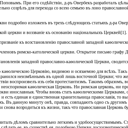
оповымъ. При его содѣйствіи, д-ръ Овербекъ разработалъ цѣлы
льно созрѣлъ для перехода со всею семьею въ лоно православно
кви подробно изложенъ въ трехъ слѣдующихъ статьяхъ д-ра Овер
кой церкви и воззваніе къ основанію національныхъ Церквей[1].
призваніе къ возстановленію православной западной каѳолическ
членовъ римско-католической церкви. Открытое письмо графу 
тановленія западной православио-каѳолической Церкви, сводитс
ю каѳолическою Церковію, видимою и осязаемою для всѣхъ. Такъ
охранился неизмѣннымъ въ одной лишь восточной Церкви; что же 
ствіи воспроизвелъ изъ себя протестантизмъ. Такимъ образомъ, 
неоспоримая каѳолическая Церковь. Ни римская церковь, ни прот
ркви инославныя. Чтобы вновь стать каѳолическими Церквами, о
и есть единая и единственная хранительница православія, то в
ъ. Въ данную минуту онѣ, правда, совпадаютъ одно съ другимъ 
и снова возродиться къ жизни, такъ что православная Церковь бу
почиталъ дѣломъ сравнительно легкимъ и удобоосуществимымъ.
сдѣлать ее, въ существѣ ея, подобною Церкви досхизматической