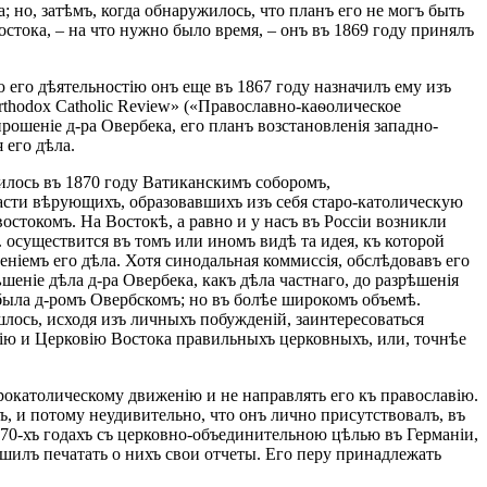
; но, затѣмъ, когда обнаружилось, что планъ его не могъ быть
ока, – на что нужно было время, – онъ въ 1869 году принялъ
его дѣятельностію онъ еще въ 1867 году назначилъ ему изъ
rthodox Catholic Review» («Православно-каѳолическое
прошеніе д-ра Овербека, его планъ возстановленія западно-
 его дѣла.
илось въ 1870 году Ватиканскимъ соборомъ,
асти вѣрующихъ, образовавшихъ изъ себя старо-католическую
остокомъ. На Востокѣ, а равно и у насъ въ Россіи возникли
 осуществится въ томъ или иномъ видѣ та идея, къ которой
ніемъ его дѣла. Хотя синодальная коммиссія, обслѣдовавъ его
еніе дѣла д-ра Овербека, какъ дѣла частнаго, до разрѣшенія
 была д-ромъ Овербскомъ; но въ болѣе широкомъ объемѣ.
шлось, исходя изъ личныхъ побужденій, заинтересоваться
ію и Церковію Востока правильныхъ церковныхъ, или, точнѣе
рокатолическому движенію и не направлять его къ православію.
, и потому неудивительно, что онъ лично присутствовалъ, въ
 70-хъ годахъ съ церковно-объединительною цѣлью въ Германіи,
ѣшилъ печатать о нихъ свои отчеты. Его перу принадлежать