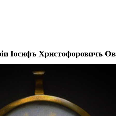
фіи Іосифъ Христофоровичъ Ов