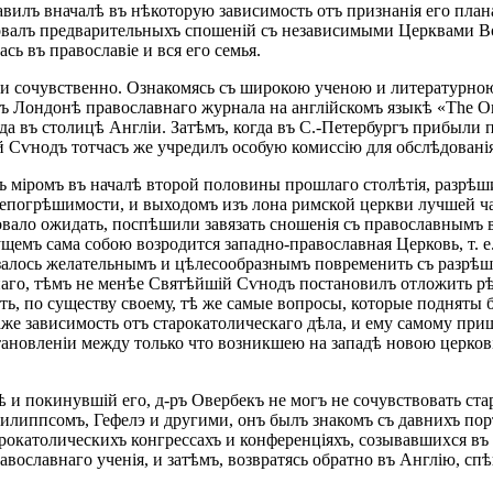
авилъ вначалѣ въ нѣкоторую зависимость отъ признанія его плана
валъ предварительныхъ спошеній съ независимыми Церквами Вост
ь въ православіе и вся его семья.
и сочувственно. Ознакомясь съ широкою ученою и литературною 
 въ Лондонѣ православнаго журнала на англійскомъ языкѣ «The O
ода въ столицѣ Англіи. Затѣмъ, когда въ С.-Петербургъ прибыли 
 Сѵнодъ тотчасъ же учредилъ особую комиссію для обслѣдованія
ъ міромъ въ началѣ второй половины прошлаго столѣтія, разрѣш
непогрѣшимости, и выходомъ изъ лона римской церкви лучшей ч
овало ожидать, поспѣшили завязать сношенія съ православнымъ в
емъ сама собою возродится западно-православная Церковь, т. е.
азалось желательнымъ и цѣлесообразнымъ повременить съ разрѣше
аго, тѣмъ не менѣе Святѣйшій Сѵнодъ постановилъ отложить рѣш
ть, по существу своему, тѣ же самые вопросы, которые подняты
аже зависимость отъ старокатолическаго дѣла, и ему самому при
ановленіи между только что возникшею на западѣ новою церков
 и покинувшій его, д-ръ Овербекъ не могъ не сочувствовать ста
липпсомъ, Гефелэ и другими, онъ былъ знакомъ съ давнихъ поръ
арокатолическихъ конгрессахъ и конференціяхъ, созывавшихся въ
авославнаго ученія, и затѣмъ, возвратясь обратно въ Англію, сп