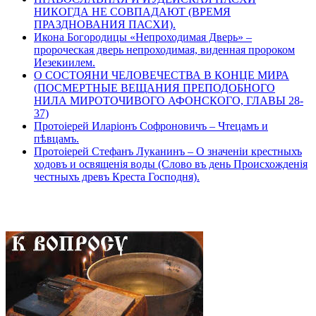
НИКОГДА НЕ СОВПАДАЮТ (ВРЕМЯ
ПРАЗДНОВАНИЯ ПАСХИ).
Икона Богородицы «Непроходимая Дверь» –
пророческая дверь непроходимая, виденная пророком
Иезекиилем.
О СОСТОЯНИ ЧЕЛОВЕЧЕСТВА В КОНЦЕ МИРА
(ПОСМЕРТНЫЕ ВЕЩАНИЯ ПРЕПОДОБНОГО
НИЛА МИРОТОЧИВОГО АФОНСКОГО, ГЛАВЫ 28-
37)
Протоіерей Иларіонъ Софроновичъ – Чтецамъ и
пѣвцамъ.
Протоіерей Стефанъ Луканинъ – О значеніи крестныхъ
ходовъ и освященія воды (Слово въ день Происхожденія
честныхъ древъ Креста Господня).