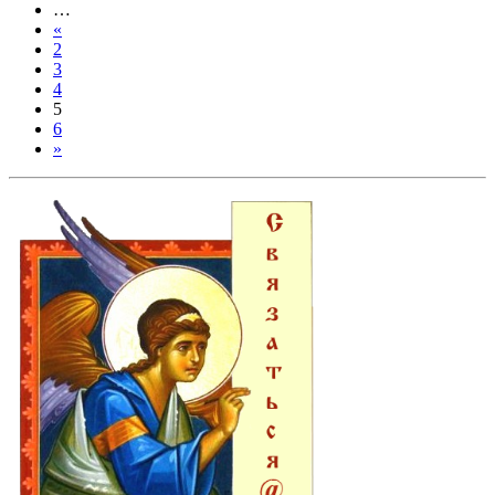
…
«
2
3
4
5
6
»