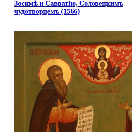
Зосимѣ и Савватію, Соловецкимъ
чудотворцемъ (1566)