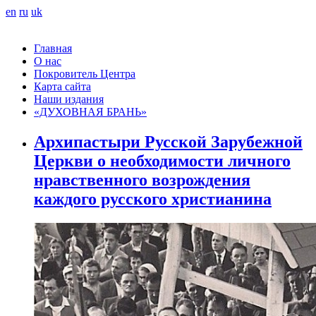
en
ru
uk
Главная
О нас
Покровитель Центра
Карта сайта
Наши издания
«ДУХОВНАЯ БРАНЬ»
Архипастыри Русской Зарубежной
Церкви о необходимости личного
нравственного возрождения
каждого русского христианина