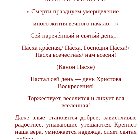
« Смерти празднуем умерщвление…
иного жития вечного начало…»
Сей нарече́нный и святы́й день,…
Па́сха кра́сная,/ Па́сха, Госпо́дня Па́сха!/
Па́сха всечестна́я/ нам возсия́!
(Канон Пасхе)
Настал сей день — день Христова
Воскресения!
Торжествует, веселится и ликует вся
вселенная!
Даже злые становятся добрее, завистливые
радостнее, унывающие утешаются. Крепнет
наша вера, умножается надежда, сияет святая
любовь.