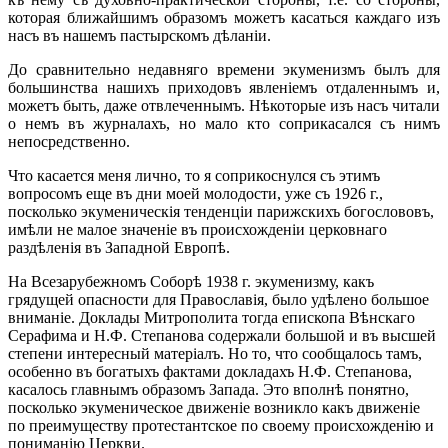
которая ближайшимъ образомъ можетъ касаться каждаго изъ
насъ въ нашемъ пастырскомъ дѣланіи.
До сравнительно недавняго времени экуменизмъ былъ для
большинства нашихъ приходовъ явленіемъ отдаленнымъ и,
можетъ быть, даже отвлеченнымъ. Нѣкоторые изъ насъ читали
о немъ въ журналахъ, но мало кто соприкасался съ нимъ
непосредственно.
Что касается меня лично, то я соприкоснулся съ этимъ
вопросомъ еще въ дни моей молодости, уже съ 1926 г.,
посколько экуменическія тенденціи парижскихъ богослововъ,
имѣли не малое значеніе въ происхожденіи церковнаго
раздѣленія въ Западной Европѣ.
На Всезарубежномъ Соборѣ 1938 г. экуменизму, какъ
грядущей опасности для Православія, было удѣлено большое
вниманіе. Доклады Митрополита тогда епископа Вѣнскаго
Серафима и Н.Ф. Степанова содержали большой и въ высшей
степени интересный матеріалъ. Но то, что сообщалось тамъ,
особенно въ богатыхъ фактами докладахъ Н.Ф. Степанова,
касалось главнымъ образомъ Запада. Это вполнѣ понятно,
посколько экуменическое движеніе возникло какъ движеніе
по преимуществу протестантское по своему происхожденію и
пониманію Церкви.