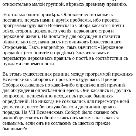
относительно малой группой, вѣрныхъ древнему преданію.
Это только одинъ примѣръ. Обновленчество можетъ
поставить передъ нами и другія проблемы, ибо проэкты
программы будущаго Вселенскаго Собора касаются почти
всѣхъ сторонъ церковнаго ученія, церковнаго строя и
церковной жизни. На повѣстку для обсужденія ставится
рѣшительно все, начиная съ источниковъ Божественнаго
Откровенія. Такъ, напримѣръ, тамъ значится: «Церковное
преданіе» (его понятіе и предѣлы). Значится тамъ и
пересмотръ церковныхъ правилъ о постѣ въ соотвѣтствіи съ
нуждами современности.
Въ этомъ существенная разница между программой прежнихъ
Вселенскихъ Соборовъ и проэктомъ будущаго. Прежде
Соборы созывались по какой-либо опредѣленной причинѣ
для обсужденія опредѣленной ереси. Они касались и другихъ
вопросовъ, непремѣнно исходя изъ прежде бывшихъ
опредѣленій. Но никогда не созывались для пересмотра всей
догматики, всего богослужебнаго и дисциплинарнаго
порядка. На VII Вселенскомъ Соборѣ было сказано объ
иконоборческомъ соборѣ: «какъ онъ можетъ называться
седьмымъ, если онъ не согласенъ съ шестью прежде
бывшими?»