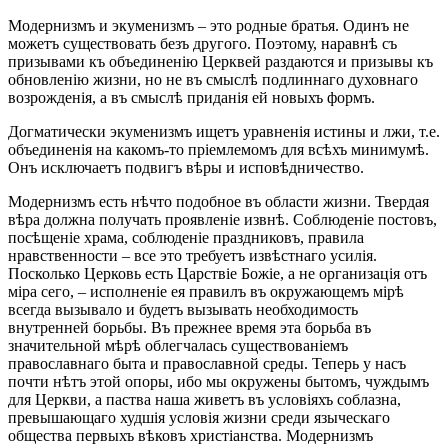
Модернизмъ и экуменизмъ – это родные братья. Одинъ не
можетъ существовать безъ другого. Поэтому, наравнѣ съ
призывами къ объединенію Церквей раздаются и призывы къ
обновленію жизни, но не въ смыслѣ подлиннаго духовнаго
возрожденія, а въ смыслѣ приданія ей новыхъ формъ.
Догматически экуменизмъ ищетъ уравненія истины и лжи, т.е.
объединенія на какомъ-то пріемлемомъ для всѣхъ минимумѣ.
Онъ исключаетъ подвигъ вѣры и исповѣдничество.
Модернизмъ есть нѣчто подобное въ области жизни. Твердая
вѣра должна получать проявленіе извнѣ. Соблюденіе постовъ,
посѣщеніе храма, соблюденіе праздниковъ, правила
нравственности – все это требуетъ извѣстнаго усилія.
Посколько Церковь есть Царствіе Божіе, а не организація отъ
міра сего, – исполненіе ея правилъ въ окружающемъ мірѣ
всегда вызывало и будетъ вызывать необходимость
внутренней борьбы. Въ прежнее время эта борьба въ
значительной мѣрѣ облегчалась существованіемъ
православнаго быта и православной среды. Теперь у насъ
почти нѣтъ этой опоры, ибо мы окружены бытомъ, чуждымъ
для Церкви, а паства наша живетъ въ условіяхъ соблазна,
превышающаго худшія условія жизни среди языческаго
общества первыхъ вѣковъ христіанства. Модернизмъ