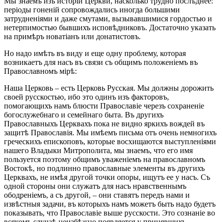
Мы знаемъ изъ исторіи Церкви, насколько трудно послѣднее:
періоды гоненій сопровождались иногда большими
затрудненіями и даже смутами, вызывавшимися гордостью и
нетерпимостью бывшихъ исповѣдниковъ. Достаточно указать
на примѣръ новатіанъ или донатистовъ.
Но надо имѣть въ виду и еще одну проблему, которая
возникаетъ для насъ въ связи съ общимъ положеніемъ въ
Православномъ мірѣ:
Наша Церковь – есть Церковь Русская. Мы должны дорожить
своей русскостью, ибо это одинъ изъ факторовъ,
помогающихъ намъ блюсти Православіе черезъ сохраненіе
богослужебнаго и семейнаго быта. Въ другихъ
Православныхъ Церквахъ пока не видно яркихъ вождей въ
защитѣ Православія. Мы имѣемъ письма отъ очень немногихъ
греческихъ епископовъ, которые восхищаются выступленіями
нашего Владыки Митрополита, мы знаемъ, что его имя
пользуется поэтому общимъ уваженіемъ на православномъ
Востокѣ, но подлинно православные элементы въ другихъ
Церквахъ, не имѣя другой точки опоры, ищутъ ее у насъ. Съ
одной стороны они служатъ для насъ нравственнымъ
ободреніемъ, а съ другой, – они ставятъ передъ нами и
извѣстныя задачи, въ которыхъ намъ можетъ быть надо будетъ
показывать, что Православіе выше русскости. Это сознаніе во
всякомъ случаѣ неизбѣжно появляется у принявшихъ