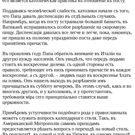
его является католическая практика въ отношеніи къ посту.
Поддаваясь человѣческой слабости, католики начали съ того,
что Папа давалъ диспенсацію въ отдѣльныхъ случаяхъ.
Напримѣръ, когда въ посту устраивали большой банкетъ, въ
Ватиканѣ испрашивалось особое разрѣшеніе на скоромную
пищу. Диспенсація давалась все легче и легче, пока, наконецъ,
не пришли къ полному упраздненію поста даже передъ
принятіемъ причастія.
Въ прошломъ году Папа обратилъ вниманіе въ Италіи на
другую нужду населенія. Онъ увидѣлъ, что передъ людьми
стоитъ въ воскресенье дилема: съ одной стороны есть
правило, требующее отъ нихъ принимать причастіе въ каждое
воскресенье, а съ другой, – людямъ надо въ воскресенье ѣхать
на пляжъ. Онъ нашелъ выходъ въ разрѣшеніи имъ
причащаться въ субботу вечеромъ. Въ этомъ случаѣ, какъ и во
многихъ другихъ, и у католиковъ, и у протестантовъ,
требованія міра сего принципіально ставятся выше
церковности.
Примѣромъ уступчивости подобнаго рода у православныхъ
можетъ служить вопросъ календарнаго стиля. Такъ, въ
Американской Митрополіи самимъ приходамъ
предоставляется рѣшать вопросъ о переходѣ на новый стиль.
Въ результатѣ, въ одной и той же Церкви, въ одномъ приходѣ