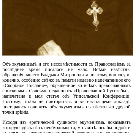
Объ экуменизмѣ и его несовмѣстимости съ Православіемъ за
послѣднее время писалось не мало. Всѣмъ извѣстны
обращенія нашего Владыки Митрополита по этому вопросу и,
конечно, особенно свѣжо въ памяти недавно напечатанное его
«Скорбное Посланіе», обращенное ко всѣмъ православнымъ
епископамъ. Совсѣмъ недавно въ «Православной Руси» была
напечатана и моя статья объ Уппсальской Конференціи.
Поэтому, чтобы не повторяться, я въ настоящемъ докладѣ
постараюсь говоритъ объ экуменизмѣ съ нѣсколько другой
точки зрѣнія.
Исходя изъ еретической сущности экуменизма, доказывать
которую здѣсь нѣтъ необходимости, мнѣ хотѣлось бы подойти
къ нему съ духовно-практической стороны, т.е. со стороны,