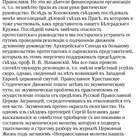
Православія. Но эти же дѣятели финансировали организаціи
и, т.о. незамѣтно брали въ свои руки фактическое
руководство. Вслѣдъ за Хоповскимъ съѣздомъ послѣдовалъ
менѣе многолюдный дѣловой съѣздъ въ Прагѣ, въ которомъ я
тоже участвовалъ, какъ представитель нашего Бѣлградскаго
Кружка. Послѣдній началъ замѣчать опасность
протестантскаго руководства и мы постарались устранить ее
путемъ проведенія резолюціи о подчиненіи движенія
духовному руководству Архіерейскаго Синода къ большому
неудовольствію протестантовъ и парижскихъ представителей,
которыхъ въ этомъ энергично поддерживалъ предсѣдатель
съѣзда, проф. В. В. Зѣньковскій. Мы все-таки провели
соотвѣтствующую резолюцію и, т.о. имѣли извѣстный успѣхъ
скоро, однако, сведенный на нѣтъ возникшей въ Западной
Европѣ церковной смутой. Православное Христіанское
Студенческое Движеніе пошло затѣмъ по экуменическому
пути, но экуменическая проблема въ практическомъ ея
осуществленіи отошла отъ предѣловъ Русской Православной
Церкви Заграницей, сосредоточившись въ отколовшейся отъ
нея части. Экуменизмъ прочно окрасилъ евлогіанство. На
одномъ изъ съѣздовъ протоіерей Сергій Булгаковъ даже
высказывался за совмѣстное пріобщеніе съ англиканами и
составилъ экуменическую молитву, которую я подвергъ
тщательному и строгому разбору въ журналѣ Церковная
Жизнь подъ заглавіемъ «Неправославная молитва нашихъ