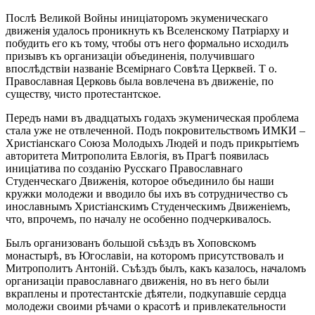
Послѣ Великой Войны иниціаторомъ экуменическаго
движенія удалось проникнуть къ Вселенскому Патріарху и
побудить его къ тому, чтобы отъ него формально исходилъ
призывъ къ организаціи объединенія, получившаго
впослѣдствіи названіе Всемірнаго Совѣта Церквей. Т о.
Православная Церковь была вовлечена въ движеніе, по
существу, чисто протестантское.
Передъ нами въ двадцатыхъ годахъ экуменическая проблема
стала уже не отвлеченной. Подъ покровительствомъ ИМКИ –
Христіанскаго Союза Молодыхъ Людей и подъ прикрытіемъ
авторитета Митрополита Евлогія, въ Прагѣ появилась
иниціатива по созданію Русскаго Православнаго
Студенческаго Движенія, которое объединило бы наши
кружки молодежи и вводило бы ихъ въ сотрудничество съ
инославнымъ Христіанскимъ Студенческимъ Движеніемъ,
что, впрочемъ, по началу не особенно подчеркивалось.
Былъ организованъ большой съѣздъ въ Хоповскомъ
монастырѣ, въ Югославіи, на которомъ присутствовалъ и
Митрополитъ Антоній. Съѣздъ былъ, какъ казалось, началомъ
организаціи православнаго движенія, но въ него были
вкраплены и протестантскіе дѣятели, подкупавшіе сердца
молодежи своими рѣчами о красотѣ и привлекательности