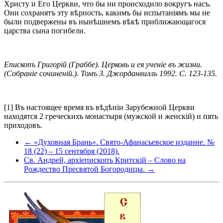
Христу и Его Церкви, что бы ни происходило вокругъ насъ.
Они сохранятъ эту вѣрность, какимъ бы испытаніямъ мы не
были подвержены въ нынѣшнемъ вѣкѣ приближающагося
царства сына погибели.
Епископъ Григорій (Граббе). Церковь и ея ученіе въ жизни.
(Собраніе сочиненій.). Томъ 3. Джорданвилль 1992.
С. 123-135.
[1] Въ настоящее время въ вѣдѣніи Зарубежной Церкви
находятся 2 греческихъ монастыря (мужской и женскій) и пять
приходовъ.
← «Духовная Брань». Свято-Афанасьевское издание. №
18 (22) – 15 сентября (2018).
Св. Андрей, архіепископъ Критскій – Слово на
Рождество Пресвятой Богородицы. →