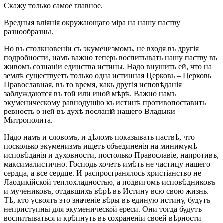
Скажу только самое главное.
Вредныя вліянія окружающаго міра на нашу паству
разнообразны.
Но въ столкновеніи съ экуменизмомъ, не входя въ другія
подробности, намъ важно теперь воспитывать нашу паству въ
живомъ сознаніи единства истины. Надо внушить ей, что на
землѣ существуетъ только одна истинная Церковь – Церковь
Православная, въ то время, какъ другія исповѣданія
заблуждаются въ той или иной мѣрѣ. Важно намъ
экуменическому равнодушію къ истинѣ противопоставить
ревность о ней въ духѣ посланій нашего Владыки
Митрополита.
Надо намъ и словомъ, и дѣломъ показывать паствѣ, что
посколько экуменизмъ ищетъ объединенія на минимумѣ
исповѣданія и духовности, постолько Православіе, напротивъ,
максималистично. Господь хочетъ имѣть не частицу нашего
сердца, а все сердце. И распространялось христіанство не
Лаодикійской теплохладностью, а подвигомъ исповѣдниковъ
и мучениковъ, отдавшихъ вѣрѣ въ Истину всю свою жизнь.
Тѣ, кто усвоятъ это значеніе вѣры въ единую истину, будутъ
неприступны для экуменической ереси. Они тогда будутъ
воспитываться и крѣпнуть въ сохраненіи своей вѣрности