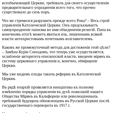
всеобъемлющей Церкви, требовалъ для своего осуществленія
предварительнаго упраздненія всего того, что прочно
существовало до сихъ поръ.
Что же стремился разрушить прежде всего Рока? – Весь строй
управленія Католической Церкви. Онъ предсказываетъ
самоупраздненіе папизма во имя объединенія религій. Папа въ
конечномъ итогѣ можетъ явиться ихъ, лишеннымъ всякой
власти антихристовымъ почетнымъ возглавителемъ.
Каковъ же промежуточный методъ для достиженія этой цѣли?
– Замѣна Куріи Синодомъ, что теперь уже осуществляется,
ослабленіе авторитета епископской власти, введеніе мірянъ въ
систему церковнаго управленія и, конечно, обмірщеніе
Церкви.
Мы уже видимъ плоды такихъ реформъ въ Католической
Церкви.
Въ рядѣ епархій проявляется иниціатива къ полному
измѣненію порядка управленія въ духѣ пожеланій нашего
Общества Мірянъ въ Калифорніи или революціонныхъ
требованій будущихъ обновленцевъ въ Русской Церкви послѣ
государственнаго переворота въ 1917 г.