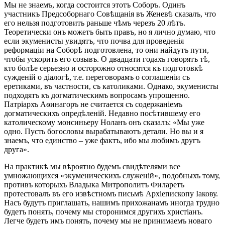
Мы не знаемъ, когда состоится этотъ Соборъ. Одинъ
участникъ Предсоборнаго Совѣщанія въ Женевѣ сказалъ, что
его нельзя подготовить раньше чѣмъ черезъ 20 лѣтъ.
Теоретически онъ можетъ быть правъ, но я лично думаю, что
если экуменисты увидятъ, что почва для проведенія
реформаціи на Соборѣ подготовлена, то они найдутъ пути,
чтобы ускорить его созывъ. О двадцати годахъ говорятъ тѣ,
кто болѣе серьезно и осторожно относятся къ подготовкѣ
сужденій о діалогѣ, т.е. переговорамъ о соглашеніи съ
еретиками, въ частности, съ католиками. Однако, экуменисты
подходятъ къ догматическимъ вопросамъ упрощенно.
Патріархъ Аѳинагоръ не считается съ содержаніемъ
догматическихъ опредѣленій. Недавно посѣтившему его
католическому монсиньеру Ноланъ онъ сказалъ: «Мы уже
одно. Пусть богословы вырабатываютъ детали. Но вы и я
знаемъ, что единство – уже фактъ, ибо мы любимъ другъ
друга».
На практикѣ мы вѣроятно будемъ свидѣтелями все
умножающихся «экуменическихъ служеній», подобныхъ тому,
противъ которыхъ Владыка Митрополитъ Филаретъ
протестовалъ въ его извѣстномъ письмѣ Архіепископу Іакову.
Насъ будутъ приглашать, нашимъ прихожанамъ иногда трудно
будетъ понять, почему мы сторонимся другихъ христіанъ.
Легче будетъ имъ понять, почему мы не принимаемъ новаго