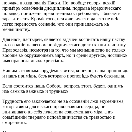
порядка празднованія Пасхи. Но, вообще говоря, всякій
примѣръ ослабленія дисциплины, подрыва іерархическаго
порядка, пониженія нравственныхъ требованій, – бываетъ
заразителенъ. Кромѣ того, психологически далеко не всѣ
легко переносятъ сознаніе, что они принадлежатъ къ
меньшинству.
Для насъ, пастырей, является задачей воспитать нашу паству
въ сознаніи нашего исповѣдническаго долга хранить истину
Православія, несмотря на то, что мы меньшинство не только
вообще въ окружающемъ мірѣ, но и среди другихъ, носящихъ
имя православныхъ христіанъ.
Нашимъ главнымъ орудіемъ явится, конечно, наша проповѣдь
и нашъ примѣръ, безъ котораго проповѣдь будетъ безсильна.
Если состоится нашъ Соборъ, вопросъ этотъ будетъ однимъ
изъ самыхъ важныхъ и трудныхъ.
Трудность его заключается не въ осознаніи лжи экуменизма,
которая явна для всякаго православнаго сердца, не
впитавшаго въ себя лукавства современнаго міра, а въ
совмѣщеніи твердаго исповѣдничества съ трезвостью и
смиреніемъ.