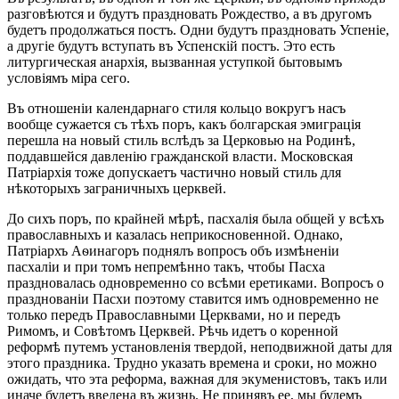
разговѣются и будутъ праздновать Рождество, а въ другомъ
будетъ продолжаться постъ. Одни будутъ праздновать Успеніе,
а другіе будутъ вступать въ Успенскій постъ. Это есть
литургическая анархія, вызванная уступкой бытовымъ
условіямъ міра сего.
Въ отношеніи календарнаго стиля кольцо вокругъ насъ
вообще сужается съ тѣхъ поръ, какъ болгарская эмиграція
перешла на новый стиль вслѣдъ за Церковью на Родинѣ,
поддавшейся давленію гражданской власти. Московская
Патріархія тоже допускаетъ частично новый стиль для
нѣкоторыхъ заграничныхъ церквей.
До сихъ поръ, по крайней мѣрѣ, пасхалія была общей у всѣхъ
православныхъ и казалась неприкосновенной. Однако,
Патріархъ Аѳинагоръ поднялъ вопросъ объ измѣненіи
пасхаліи и при томъ непремѣнно такъ, чтобы Пасха
праздновалась одновременно со всѣми еретиками. Вопросъ о
празднованіи Пасхи поэтому ставится имъ одновременно не
только передъ Православными Церквами, но и передъ
Римомъ, и Совѣтомъ Церквей. Рѣчь идетъ о коренной
реформѣ путемъ установленія твердой, неподвижной даты для
этого праздника. Трудно указать времена и сроки, но можно
ожидать, что эта реформа, важная для экуменистовъ, такъ или
иначе будетъ введена въ жизнь. Не принявъ ее, мы будемъ