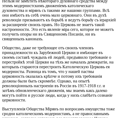
Нельзя не замѣтить нѣкотораго духовнаго сродства между
этимъ модернистскимъ движеніемъ католическаго
духовенства и мірянъ съ такими же нашими группами. Всѣ
они имѣютъ въ себѣ очень мало церковнаго. Они въ духѣ
революціи призываютъ къ борьбѣ и ведутъ борьбу съ іерархіей
за расширеніе своихъ правъ. Но Церковь не знаетъ такой
настроенности. Это есть явленіе міра сего, которое не можетъ
получить опоры ни въ Священномъ Писаніи, ни въ
священныхъ канонахъ.
Общество, даже не требующее отъ своихъ членовъ
принадлежности къ Зарубежной Церкви и имѣющее въ
своемъ составѣ чуждыхъ ей людей, предъявило требованіе о
перестройкѣ этой Церкви на тѣхъ же началахъ демократіи, на
которыхъ стараются перестроить Католическую Церковь ея
модернисты. Разница въ томъ, что у нашей паствы
церковность оказалась крѣпче и потому ихъ требованія
должны были быть скромнѣе. Однако, на опытѣ
революціонныхъ настроеніи въ Россіи въ 1917-1918 г.г. и
затѣмъ обновленческаго движенія, мы знаемъ какъ далеко
могутъ пойти и русскіе люди, когда у нихъ слабѣетъ сознаніе
церковности.
Выступленія Общества Мірянъ по вопросамъ имущества тоже
сродни католическимъ модернистамъ, а не православнымъ