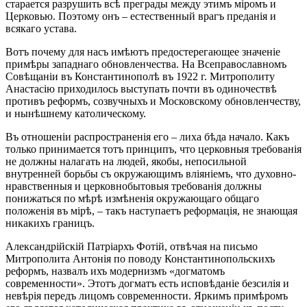
старается разрушить всѣ преграды между этимъ міромъ и
Церковью. Поэтому онъ – естественный врагъ преданія и
всякаго устава.
Вотъ почему для насъ имѣютъ предостерегающее значеніе
примѣры западнаго обновленчества. На Всеправославномъ
Совѣщаніи въ Константинополѣ въ 1922 г. Митрополиту
Анастасію приходилось выступать почти въ одиночествѣ
противъ реформъ, созвучныхъ и Московскому обновленчеству,
и нынѣшнему католическому.
Въ отношеніи распространенія его – лиха бѣда начало. Какъ
только принимается тотъ принципъ, что церковныя требованія
не должны налагать на людей, якобы, непосильной
внутренней борьбы съ окружающимъ вліяніемъ, что духовно-
нравственныя и церковнобытовыя требованія должны
понижаться по мѣрѣ измѣненія окружающаго общаго
положенія въ мірѣ, – такъ наступаетъ реформація, не знающая
никакихъ границъ.
Александрійскій Патріархъ Фотій, отвѣчая на письмо
Митрополита Антонія по поводу Константинопольскихъ
реформъ, назвалъ ихъ модернизмъ «догматомъ
современности». Этотъ догматъ есть исповѣданіе безсилія и
невѣрія передъ лицомъ современности. Яркимъ примѣромъ