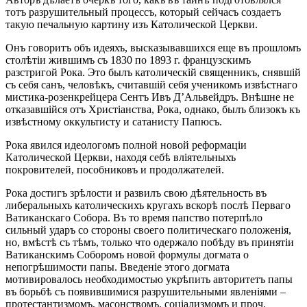
тотъ разрушительный процессъ, который сейчасъ создаетъ
такую печальную картину изъ Католической Церкви.
Онъ говоритъ объ идеяхъ, высказывавшихся еще въ прошломъ
столѣтіи жившимъ съ 1830 по 1893 г. французскимъ
разстригой Рока. Это былъ католическій священникъ, снявшій
съ себя санъ, человѣкъ, считавшій себя ученикомъ извѣстнаго
мистика-розенкрейцера Сентъ Ивъ Д’Альвейдръ. Внѣшне не
отказавшійся отъ Христіанства, Рока, однако, былъ близокъ къ
извѣстному оккультисту и сатанисту Папюсъ.
Рока явился идеологомъ полной новой реформаціи
Католической Церкви, находя себѣ вліятельныхъ
покровителей, пособниковъ и продолжателей.
Рока достигъ зрѣлости и развилъ свою дѣятельность въ
либеральныхъ католическихъ кругахъ вскорѣ послѣ Перваго
Ватиканскаго Собора. Въ то время папство потерпѣло
сильный ударъ со стороны своего политическаго положенія,
но, вмѣстѣ съ тѣмъ, только что одержало побѣду въ принятіи
Ватиканскимъ Соборомъ новой формулы догмата о
непогрѣшимости папы. Введеніе этого догмата
мотивировалось необходимостью укрѣпить авторитетъ папы
въ борьбѣ съ появившимися разрушительными явленіями –
протестантизмомъ, масонствомъ, соціализмомъ и проч.