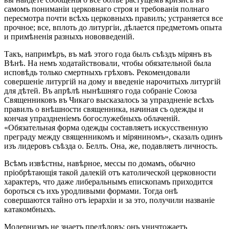
самомъ пониманіи церковнаго строя и требованія полнаго
пересмотра почти всѣхъ церковныхъ правилъ; устраняется все
прочное; все, вплоть до литургіи, дѣлается предметомъ опыта
и примѣненія разныхъ нововведеній.
Такъ, напримѣръ, въ маѣ этого года былъ съѣздъ мірянъ въ
Вѣнѣ. На немъ ходатайствовали, чтобы обязательной была
исповѣдь только смертныхъ грѣховъ. Рекомендовали
совершеніе литургій на дому и введеніе нарочитыхъ литургій
для дѣтей. Въ апрѣлѣ нынѣшняго года собраніе Союза
Священниковъ въ Чикаго высказалось за упраздненіе всѣхъ
правилъ о внѣшности священника, начиная съ одежды и
кончая упраздненіемъ богослужебныхъ облаченій.
«Обязательная форма одежды составляетъ искусственную
преграду между священникомъ и міряниномъ», сказалъ одинъ
изъ лидеровъ съѣзда о. Беллъ. Она, же, подавляетъ личность.
Всѣмъ извѣстны, навѣрное, мессы по домамъ, обычно
пріобрѣтающія такой далекій отъ католической церковности
характеръ, что даже либеральнымъ епископамъ приходится
бороться съ ихъ уродливыми формами. Тогда онѣ
совершаются тайно отъ іерархіи и за это, получили названіе
катакомбныхъ.
Модернизмъ не знаетъ предѣловъ: онъ уничтожаетъ