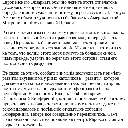
Европейскаго Экзархата обычно лежитъ этотъ отпечатокъ
духовнаго компромисса. Они не любятъ и не пріемлютъ
опредѣленности сужденій и потому, переселяясь въ Сѣверную
Америку обычно чувствуютъ себя ближе къ Американской
Митрополіи, чѣмъ къ нашей Церкви.
Развитіе экуменизма не только у протестантовъ и католиковъ,
но и у значительной части православныхъ, теперь дѣлаетъ
нашу Церковь какъ бы нѣкоторыхъ малымъ островомъ въ
разлившемся экуменическомъ морѣ. Мы должны готовиться
къ тому, что волны этого моря начнутъ съ большей силой,
чѣмъ прежде, ударять по берегамъ этого острова, ставя его
подъ опасность разрушенія.
Въ связи съ этимъ, особаго вниманія заслуживаетъ примѣръ
развитія экуменизма у римо-католиковъ – развитія, которое
для многихъ явилось неожиданностью, ибо оно долго зрѣло
почти незамѣтно на поверхности и оффиціально было
неодобряемо Ватиканомъ. Еще въ 1954 г. во время
Эванстонской Конференціи, католики не только не были тамъ
представлены наблюдателями, но никому изъ нихъ даже не
рекомендовалось и посѣщеніе открытыхъ собраній
Конференціи. Теперь все совершенно перемѣнилось. Самъ
Папа недавно явился на поклонъ въ центръ Мірового Совѣта
Церквей въ Женевѣ.