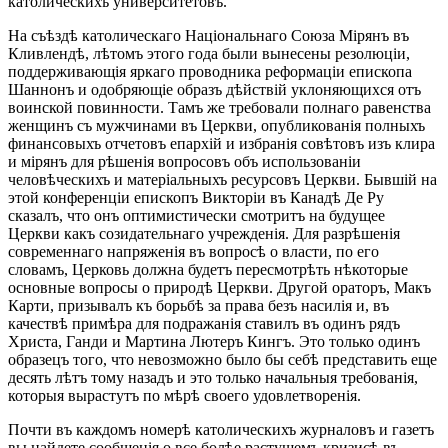
католическихъ университетовъ.
На съѣздѣ католическаго Національнаго Союза Мірянъ въ
Кливлендѣ, лѣтомъ этого года были вынесены резолюціи,
поддерживающія яркаго проводника реформаціи епископа
Шаннонъ и одобряющіе образъ дѣйствій уклоняющихся отъ
воинской повинности. Тамъ же требовали полнаго равенства
женщинъ съ мужчинами въ Церкви, опубликованія полныхъ
финансовыхъ отчетовъ епархій и избранія совѣтовъ изъ клира
и мірянъ для рѣшенія вопросовъ объ использованіи
человѣческихъ и матеріальныхъ ресурсовъ Церкви. Бывшій на
этой конференціи епископъ Викторіи въ Канадѣ Де Ру
сказалъ, что онъ оптимистически смотритъ на будущее
Церкви какъ созидательнаго учрежденія. Для разрѣшенія
современнаго напряженія въ вопросѣ о власти, по его
словамъ, Церковь должна будетъ пересмотрѣть нѣкоторые
основные вопросы о природѣ Церкви. Другой ораторъ, Макъ
Карти, призывалъ къ борьбѣ за права безъ насилія и, въ
качествѣ примѣра для подражанія ставилъ въ одинъ рядъ
Христа, Ганди и Мартина Лютеръ Кингъ. Это только одинъ
образецъ того, что невозможно было бы себѣ представить еще
десять лѣтъ тому назадъ и это только начальныя требованія,
которыя вырастутъ по мѣрѣ своего удовлетворенія.
Почти въ каждомъ номерѣ католическихъ журналовъ и газетъ
вы найдете сообщенія о все болѣе растущемъ кризисѣ въ