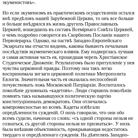
экуменистовъ».
Но если экуменизмъ въ практическомъ осуществленіи остался
внѣ предѣловъ нашей Зарубежной Церкви, то онъ все больше
и больше внѣдрялся въ жизнь другихъ Православныхъ
Церквей, вошедшихъ въ составъ Всемірнаго Совѣта Церквей,
о чемъ подробно говорится въ Скорбномъ Посланіи нашего
Первоіерарха. Однако, на паствѣ Западно-Европейскаго
Экзархата мы отчасти видимъ, каковы бываютъ печальныя
послѣдствія экуменическаго вліянія. Ему подверглась лучшая
и самая активная часть ея, прошедшая черезъ Христіанское
Студенческое Движеніе. Результатомъ было притупленіе у нея
чувства церковной правды. Поэтому она такъ легко
воспринимала зигзаги церковной политики Митрополита
Евлогія. Значительная часть ея оказалась неспособной
почувствовать ложь Московской Патріархіи. Воспиталось
поколѣніе духовныхъ «кадетовъ». Люди старшихъ поколѣніи
помнятъ такъ называвшуюся политическую партію
конституціонныхъ демократовъ. Они отличались
компромисностью во всемъ. Кадеты избѣгали
опредѣленности сужденій. О нихъ говорили, что они обо
всемъ судили, начиная со словъ: «съ одной стороны нельзя не
сознаться, съ другой стороны нельзя не признаться». У нихъ
была внѣшняя объективность, прикрывающая недостатокъ
твердаго и опредѣленнаго сужденія. На дѣятеляхъ Западно-