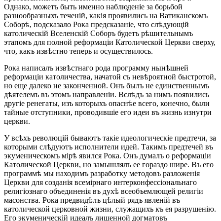
Однако, можетъ быть именно наблюденіе за борьбой
разнообразныхъ теченій, какія проявились на Ватиканскомъ
Соборѣ, подсказало Рока предсказаніе, что слѣдующій
католическій Вселенскій Соборъ будетъ рѣшительнымъ
этапомъ для полной реформаціи Католической Церкви сверху,
что, какъ извѣстно теперь и осуществилось.
Рока написалъ извѣстнаго рода программу нынѣшней
реформаціи католичества, начатой съ невѣроятной быстротой,
но еще далеко не законченной. Онъ былъ не единственнымъ
дѣятелемъ въ этомъ направленіи. Вслѣдъ за нимъ появились
другіе ренегаты, изъ которыхъ опаснѣе всего, конечно, были
тайные отступники, проводившіе его идеи въ жизнь изнутри
церкви.
У всѣхъ революцій бываютъ такіе идеологическіе предтечи, за
которыми слѣдуютъ исполнители идей. Такимъ предтечей въ
экуменическомъ мірѣ явился Рока. Онъ думалъ о реформаціи
Католической Церкви, но замышлялъ ее гораздо шире. Въ его
программѣ мы находимъ разработку методовъ разложенія
Церкви для созданія всемірнаго интерконфессіональнаго
религіознаго объединенія въ духѣ всеобъемлющей религіи
масонства. Рока предвидѣлъ цѣлый рядъ явленій въ
католической церковной жизни, служащихъ къ ея разрушенію.
Его экуменическій идеалъ лишенной догматовъ