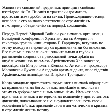
Усвоивъ не связанный преданіемъ принципъ свободы
изслѣдованія Св. Писанія и трактовки догматовъ,
протестантизмъ дробился на секты. Происходившее отсюда
ослабленіе его вызвало естественное стремленіе къ
нѣкоторому объединенію въ порядкѣ соглашенія.
Передъ Первой Міровой Войной уже началась организація
Всемірной Конференціи Христіанства въ Америкѣ и
секретарь группы иниціаторовъ Г. Гардинеръ, вступилъ по
этому поводу въ переписку съ православными богословами.
Его письма вызывали очень значительныя и глубокія
разъясненія вопроса съ православной точки зрѣнія въ
опубликованныхъ письмахъ Архіепископа Харьковскаго,
впослѣдствіи Митрополита Кіевскаго, Антонія и профессора
Московской Духовной Академіи архимандрита, впослѣдствіи
Архіепископа исповѣдника Иларіона Троицкаго.
Когда западные протестанты экуменисты вначалѣ обращались
къ православнымъ богословамъ, послѣдніе отнеслись къ
этому съ доброжелательнымъ вниманіемъ. Имъ казалось
привлекательнымъ и интереснымъ появленіе у протестантовъ
движенія, показывавшаго ихъ неудовлетворенность своей
экклезіологіей, ихъ признаніе своего догматическаго кризиса
и стремленіе искать истину.