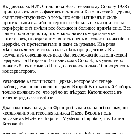
Въ докладахъ Н.Ф. Степанова Всезарубежному Собору 1938 г.
приводилось много фактовъ изъ жизни Католической Церкви,
свидѣтельствующихъ о томъ, что если Ватиканъ и былъ
противъ какихъ-либо интерконфессіональныхъ акціи, то на
периферіи онѣ имѣли все большее и большее примѣненіе. Все
чаще происходило то, что можно назвать «братаніемъ»
католиковъ, иногда занимавшихъ очень высокое положеніе въ
іерархіи, съ протестантами и даже съ іудеями. Изъ ряда
мѣстныхъ явленій создавалась цѣпь прецедентовъ. Въ
результатѣ совершилось какъ бы перерожденіе католической
іерархіи. На Второмъ Ватиканскомъ Соборѣ, къ удивленію
можетъ быть и самого Папы, оказалось только 10 процентовъ
консерваторовъ.
Разложеніе Католической Церкви, которое мы теперь
наблюдаемъ, произошло не сразу. Второй Ватиканскій Соборъ
только выявилъ то, что зрѣло въ нѣдрахъ Католичества въ
теченіи ряда десятилѣтій.
Два года тому назадъ во Франціи была издана небольшая, но
чрезвычайно интересная книжка Пьера Веронъ подъ
заглавіемъ Mystere d'Inquite – Mysterium Inquitatis, т.е. Тайна
Беззаконія.
Авторъ дѣлаетъ очеркъ того, какъ въ тайнѣ подготовлялся