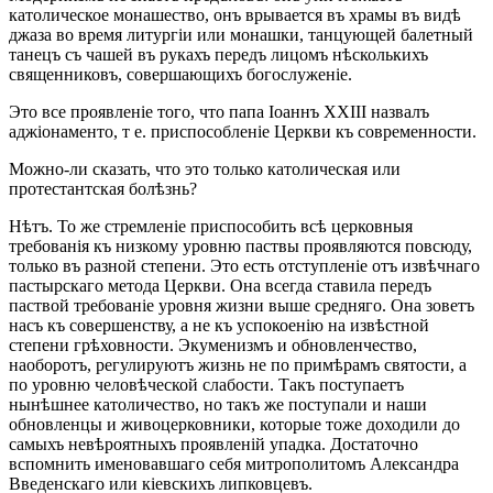
католическое монашество, онъ врывается въ храмы въ видѣ
джаза во время литургіи или монашки, танцующей балетный
танецъ съ чашей въ рукахъ передъ лицомъ нѣсколькихъ
священниковъ, совершающихъ богослуженіе.
Это все проявленіе того, что папа Іоаннъ XXIII назвалъ
аджіонаменто, т е. приспособленіе Церкви къ современности.
Можно-ли сказать, что это только католическая или
протестантская болѣзнь?
Нѣтъ. То же стремленіе приспособить всѣ церковныя
требованія къ низкому уровню паствы проявляются повсюду,
только въ разной степени. Это есть отступленіе отъ извѣчнаго
пастырскаго метода Церкви. Она всегда ставила передъ
паствой требованіе уровня жизни выше средняго. Она зоветъ
насъ къ совершенству, а не къ успокоенію на извѣстной
степени грѣховности. Экуменизмъ и обновленчество,
наоборотъ, регулируютъ жизнь не по примѣрамъ святости, а
по уровню человѣческой слабости. Такъ поступаетъ
нынѣшнее католичество, но такъ же поступали и наши
обновленцы и живоцерковники, которые тоже доходили до
самыхъ невѣроятныхъ проявленій упадка. Достаточно
вспомнить именовавшаго себя митрополитомъ Александра
Введенскаго или кіевскихъ липковцевъ.