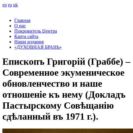
en
ru
uk
Главная
О нас
Покровитель Центра
Карта сайта
Наши издания
«ДУХОВНАЯ БРАНЬ»
Епископъ Григорій (Граббе) –
Современное экуменическое
обновленчество и наше
отношеніе къ нему (Докладъ
Пастырскому Совѣщанію
сдѣланный въ 1971 г.).