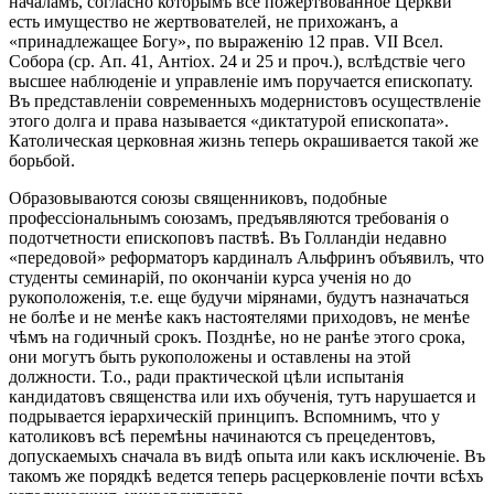
началамъ, согласно которымъ все пожертвованное Церкви
есть имущество не жертвователей, не прихожанъ, а
«принадлежащее Богу», по выраженію 12 прав. VII Всел.
Собора (ср. Ап. 41, Антіох. 24 и 25 и проч.), вслѣдствіе чего
высшее наблюденіе и управленіе имъ поручается епископату.
Въ представленіи современныхъ модернистовъ осуществленіе
этого долга и права называется «диктатурой епископата».
Католическая церковная жизнь теперь окрашивается такой же
борьбой.
Образовываются союзы священниковъ, подобные
профессіональнымъ союзамъ, предъявляются требованія о
подотчетности епископовъ паствѣ. Въ Голландіи недавно
«передовой» реформаторъ кардиналъ Альфринъ объявилъ, что
студенты семинарій, по окончаніи курса ученія но до
рукоположенія, т.е. еще будучи мірянами, будутъ назначаться
не болѣе и не менѣе какъ настоятелями приходовъ, не менѣе
чѣмъ на годичный срокъ. Позднѣе, но не ранѣе этого срока,
они могутъ быть рукоположены и оставлены на этой
должности. Т.о., ради практической цѣли испытанія
кандидатовъ священства или ихъ обученія, тутъ нарушается и
подрывается іерархическій принципъ. Вспомнимъ, что у
католиковъ всѣ перемѣны начинаются съ прецедентовъ,
допускаемыхъ сначала въ видѣ опыта или какъ исключеніе. Въ
такомъ же порядкѣ ведется теперь расцерковленіе почти всѣхъ