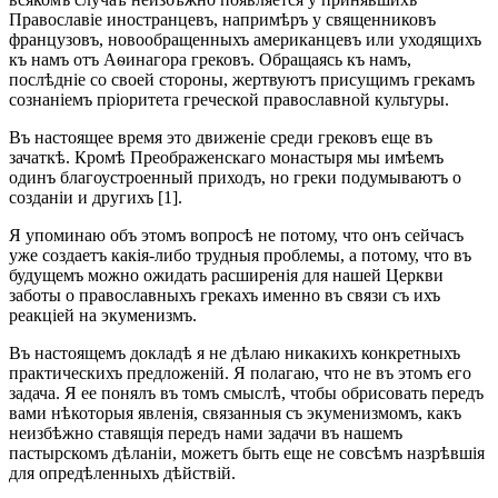
Православіе иностранцевъ, напримѣръ у священниковъ
французовъ, новообращенныхъ американцевъ или уходящихъ
къ намъ отъ Аѳинагора грековъ. Обращаясь къ намъ,
послѣдніе со своей стороны, жертвуютъ присущимъ грекамъ
сознаніемъ пріоритета греческой православной культуры.
Въ настоящее время это движеніе среди грековъ еще въ
зачаткѣ. Кромѣ Преображенскаго монастыря мы имѣемъ
одинъ благоустроенный приходъ, но греки подумываютъ о
созданіи и другихъ [1].
Я упоминаю объ этомъ вопросѣ не потому, что онъ сейчасъ
уже создаетъ какія-либо трудныя проблемы, а потому, что въ
будущемъ можно ожидать расширенія для нашей Церкви
заботы о православныхъ грекахъ именно въ связи съ ихъ
реакціей на экуменизмъ.
Въ настоящемъ докладѣ я не дѣлаю никакихъ конкретныхъ
практическихъ предложеній. Я полагаю, что не въ этомъ его
задача. Я ее понялъ въ томъ смыслѣ, чтобы обрисовать передъ
вами нѣкоторыя явленія, связанныя съ экуменизмомъ, какъ
неизбѣжно ставящія передъ нами задачи въ нашемъ
пастырскомъ дѣланіи, можетъ быть еще не совсѣмъ назрѣвшія
для опредѣленныхъ дѣйствій.