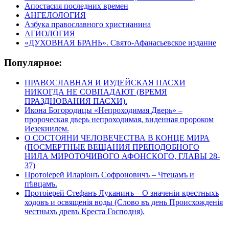
Апостасия последних времен
АНГЕЛОЛОГИЯ
Азбука православного христианина
АГИОЛОГИЯ
«ДУХОВНАЯ БРАНЬ». Свято-Афанасьевское издание
Популярное:
ПРАВОСЛАВНАЯ И ИУДЕЙСКАЯ ПАСХИ
НИКОГДА НЕ СОВПАДАЮТ (ВРЕМЯ
ПРАЗДНОВАНИЯ ПАСХИ).
Икона Богородицы «Непроходимая Дверь» –
пророческая дверь непроходимая, виденная пророком
Иезекиилем.
О СОСТОЯНИ ЧЕЛОВЕЧЕСТВА В КОНЦЕ МИРА
(ПОСМЕРТНЫЕ ВЕЩАНИЯ ПРЕПОДОБНОГО
НИЛА МИРОТОЧИВОГО АФОНСКОГО, ГЛАВЫ 28-
37)
Протоіерей Иларіонъ Софроновичъ – Чтецамъ и
пѣвцамъ.
Протоіерей Стефанъ Луканинъ – О значеніи крестныхъ
ходовъ и освященія воды (Слово въ день Происхожденія
честныхъ древъ Креста Господня).