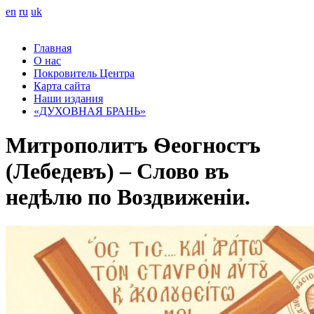
en
ru
uk
Главная
О нас
Покровитель Центра
Карта сайта
Наши издания
«ДУХОВНАЯ БРАНЬ»
Митрополитъ Ѳеогностъ
(Лебедевъ) – Слово въ
недѣлю по Воздвиженіи.