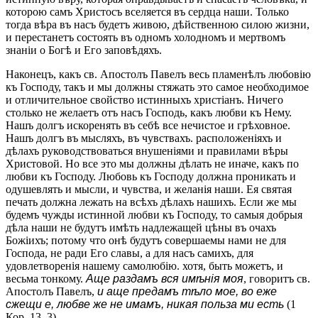
которою самъ Христосъ вселяется въ сердца наши. Только
тогда вѣра въ насъ будетъ живою, дѣйственною силою жизни,
и перестанетъ состоять въ одномъ холодномъ и мертвомъ
знаніи о Богѣ и Его заповѣдяхъ.
Наконецъ, какъ св. Апостолъ Павелъ весь пламенѣлъ любовію
къ Господу, такъ и мы должны стяжать это самое необходимое
и отличительное свойство истинныхъ христіанъ. Ничего
столько не желаетъ отъ насъ Господь, какъ любви къ Нему.
Нашъ долгъ искоренять въ себѣ все нечистое и грѣховное.
Нашъ долгъ въ мысляхъ, въ чувствахъ. расположеніяхъ и
дѣлахъ руководствоваться внушеніями и правилами вѣры
Христовой. Но все это мы должны дѣлать не иначе, какъ по
любви къ Господу. Любовь къ Господу должна проникать и
одушевлять и мысли, и чувства, и желанія наши. Ея святая
печать должна лежать на всѣхъ дѣлахъ нашихъ. Если же мы
будемъ чужды истинной любви къ Господу, то самыя добрыя
дѣла наши не будутъ имѣть надлежащей цѣны въ очахъ
Божіихъ; потому что онѣ будутъ совершаемы нами не для
Господа, не ради Его славы, а для насъ самихъ, для
удовлетворенія нашему самолюбію. хотя, быть можетъ, и
весьма тонкому.
Аще раздамъ вся имѣнія моя
, говоритъ св.
Апостолъ Павелъ,
и аще предамъ тѣло мое, во еже
сжещи е, любве же не имамъ, никая польза ми есть
(1
Кор. 13, 3).