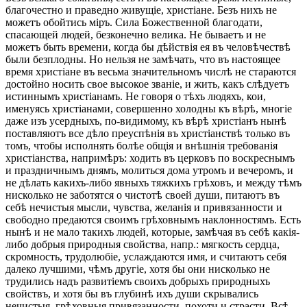
благочестно и праведно живущіе, христіане. Безъ нихъ не
можетъ обойтись міръ. Сила Божественной благодати,
спасающей людей, безконечно велика. Не бываетъ и не
можетъ быть времени, когда бы дѣйствія ея въ человѣчествѣ
были безплодны. Но нельзя не замѣчать, что въ настоящее
время христіане въ весьма значительномъ числѣ не стараются
достойно носить свое высокое званіе, и жить, какъ слѣдуетъ
истиннымъ христіанамъ. Не говоря о тѣхъ людяхъ, кои,
именуясь христіанами, совершенно холодны къ вѣрѣ, многіе
даже изъ усердныхъ, по-видимому, къ вѣрѣ христіанъ нынѣ
поставляютъ все дѣло преуспѣнія въ христіанствѣ только въ
томъ, чтобы исполнять болѣе общія и внѣшнія требованія
христіанства, напримѣръ: ходить въ церковъ по воскреснымъ
и праздничнымъ днямъ, молиться дома утромъ и вечеромъ, и
не дѣлать какихъ-либо явныхъ тяжкихъ грѣховъ, и между тѣмъ
нисколько не заботятся о чистотѣ своей души, питаютъ въ
себѣ нечистыя мысли, чувства, желанія и привязанности и
свободно предаются своимъ грѣховнымъ наклонностямъ. Есть
нынѣ и не мало такихъ людей, которые, замѣчая въ себѣ какія-
либо добрыя природныя свойства, напр.: мягкость сердца,
скромность, трудолюбіе, услаждаются имя, и считаютъ себя
далеко лучшими, чѣмъ другіе, хотя бы они нисколько не
трудились надъ развитіемъ своихъ добрыхъ природныхъ
свойствъ, и хотя бы въ глубинѣ ихъ души скрывались
нечистыя, грѣховныя привязанности, похоти и страсти. Всѣ