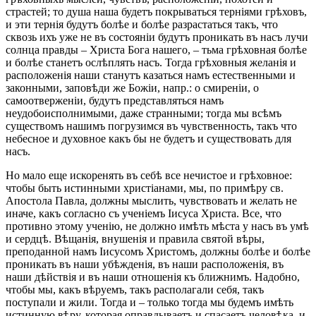
страстей; то душа наша будетъ покрываться терніями грѣховъ,
и эти тернія будутъ болѣе и болѣе разрастаться такъ, что
сквозь ихъ уже не въ состояніи будутъ проникать въ насъ лучи
солнца правды – Христа Бога нашего, – тьма грѣховная болѣе
и болѣе станетъ ослѣплять насъ. Тогда грѣховныя желанія и
расположенія наши станутъ казаться намъ естественными и
законными, заповѣди же Божіи, напр.: о смиреніи, о
самоотверженіи, будутъ представляться намъ
неудобоисполнимыми, даже странными; тогда мы всѣмъ
существомъ нашимъ погрузимся въ чувственность, такъ что
небесное и духовное какъ бы не будетъ и существовать для
насъ.
Но мало еще искоренять въ себѣ все нечистое и грѣховное:
чтобы быть истинными христіанами, мы, по примѣру св.
Апостола Павла, должны мыслить, чувствовать и желать не
иначе, какъ согласно съ ученіемъ Іисуса Христа. Все, что
противно этому ученію, не должно имѣть мѣста у насъ въ умѣ
и сердцѣ. Вѣщанія, внушенія и правила святой вѣры,
преподанной намъ Іисусомъ Христомъ, должны болѣе и болѣе
проникать въ наши убѣжденія, въ наши расположенія, въ
наши дѣйствія и въ наши отношенія къ ближнимъ. Надобно,
чтобы мы, какъ вѣруемъ, такъ располагали себя, такъ
поступали и жили. Тогда и – только тогда мы будемъ имѣть
истинную вѣру, которая оправдываетъ и спасаетъ человѣка, и