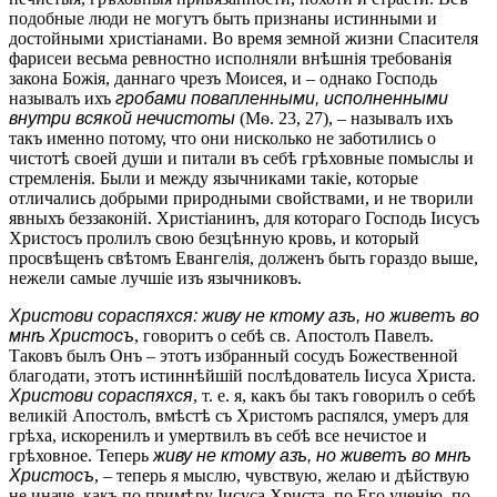
подобные люди не могутъ быть признаны истинными и
достойными христіанами. Во время земной жизни Спасителя
фарисеи весьма ревностно исполняли внѣшнія требованія
закона Божія, даннаго чрезъ Моисея, и – однако Господь
называлъ ихъ
гробами повапленными, исполненными
внутри всякой нечистоты
(Мѳ. 23, 27), – называлъ ихъ
такъ именно потому, что они нисколько не заботились о
чистотѣ своей души и питали въ себѣ грѣховные помыслы и
стремленія. Были и между язычниками такіе, которые
отличались добрыми природными свойствами, и не творили
явныхъ беззаконій. Христіанинъ, для котораго Господь Іисусъ
Христосъ пролилъ свою безцѣнную кровь, и который
просвѣщенъ свѣтомъ Евангелія, долженъ быть гораздо выше,
нежели самые лучшіе изъ язычниковъ.
Христови сораспяхся: живу не ктому азъ, но живетъ во
мнѣ Христосъ
, говоритъ о себѣ св. Апостолъ Павелъ.
Таковъ былъ Онъ – этотъ избранный сосудъ Божественной
благодати, этотъ истиннѣйшій послѣдователь Іисуса Христа.
Христови сораспяхся
, т. е. я, какъ бы такъ говорилъ о себѣ
великій Апостолъ, вмѣстѣ съ Христомъ распялся, умеръ для
грѣха, искоренилъ и умертвилъ въ себѣ все нечистое и
грѣховное. Теперь
живу не ктому азъ, но живетъ во мнѣ
Христосъ
, – теперь я мыслю, чувствую, желаю и дѣйствую
не иначе, какъ по примѣру Іисуса Христа, по Его ученію, по