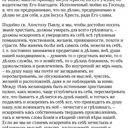
водительству Его благодати. Исполненный любви къ Господу,
я, что ни предпринимаю, что ни дѣлаю, предпринимаю и
дѣлаю не для себя, а для Іисуса Христа, ради Его славы.
Подобно св. Апостолу Павлу, и мы, чтобы достойно носить
званіе христіанъ, должны умирать для всего грѣховнаго, –
должны искоренять и умерщвлять въ себѣ всѣ грѣховныя
помышленія, чувствованія, желанія, привязанности, похоти и
страсти. Мы живемъ болѣе внѣ самихъ себя, нежели въ себѣ,
т. е. постоянно занимаемся предметами и дѣлами, внѣ души
нашей находящимися, – думаемъ то о средствахъ жизни, то о
дѣлахъ службы, то о хозяйствѣ, то о дѣлахъ ближнихъ, то объ
удовольствіяхъ и развлеченіяхъ. Во внутренній же міръ нашъ,
– въ душу нашу мы почти не заглядываемъ, не
пересматриваемъ, не обсуживаемъ ея мыслей, чувствъ,
желаній и расположеній, даже и не наблюдаемъ за ними.
Между тѣмъ желающимъ быть истинными христіанами
нужно, какъ можно, чаще углубляться въ себя, пересматривать
все, что бываетъ и дѣлается въ душѣ нашей, и тотчасъ же
подавлять и искоренять въ себѣ все, что привходитъ въ душу
нашу, или возникаетъ въ ней – нечистаго и грѣховнаго, –
искоренять какъ собственнымъ твердымъ произволеніемъ,
такъ и мечемъ слова Божія и вѣщаній святой вѣры нашей.
Если же мы не станемъ искоренять въ себѣ нечистыхъ и
грѣховныхъ мыслей, чувствъ, расположеній, похотей и