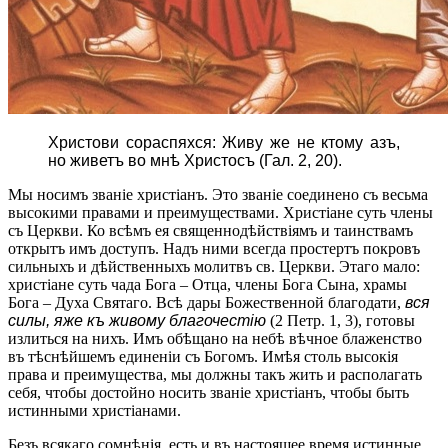
Христови сораспяхся: Живу же не ктому азъ,
но живетъ во мнѣ Христосъ (Гал. 2, 20).
Мы носимъ званіе христіанъ. Это званіе соединено съ весьма
высокими правами и преимуществами. Христіане суть члены
съ Церкви. Ко всѣмъ ея священнодѣйствіямъ и таинствамъ
открытъ имъ доступъ. Надъ ними всегда простертъ покровъ
сильныхъ и дѣйственныхъ молитвъ св. Церкви. Этаго мало:
христіане суть чада Бога – Отца, члены Бога Сына, храмы
Бога – Духа Святаго. Всѣ дары Божественной благодати,
вся
силы, яже къ живому благочестію
(2 Петр. 1, 3), готовы
излиться на нихъ. Имъ обѣщано на небѣ вѣчное блаженство
въ тѣснѣйшемъ единеніи съ Богомъ. Имѣя столь высокія
права и преимущества, мы должны такъ жить и располагать
себя, чтобы достойно носить званіе христіанъ, чтобы быть
истинными христіанами.
Безъ всякаго сомнѣнія, есть и въ настоящее время истинные,