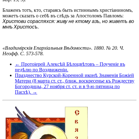
Блаженъ тотъ, кто, стараясь быть истиннымъ христіаниномъ,
можетъ сказать о себѣ въ слѣдъ за Апостоломъ Павломъ:
Христови сораспяхся: живу не ктому азъ, но живетъ во
мнѣ Христосъ
.
«Владимірскія Епархіальныя Вѣдомости». 1880. № 20. Ч.
Неофф. С. 573-578.
← Протоіерей Алексѣй Бѣлоцвѣтовъ – Поученіе въ
недѣлю по Воздвиженіи.
Празднество Курской-Коренной иконѣ Знаменія Божіей
Матери (8 марта ст. ст., ближ. воскресенье къ Рождеству
Богородицы, 27 ноября ст. ст. и в 9-ю пятница по
Пасхѣ). →