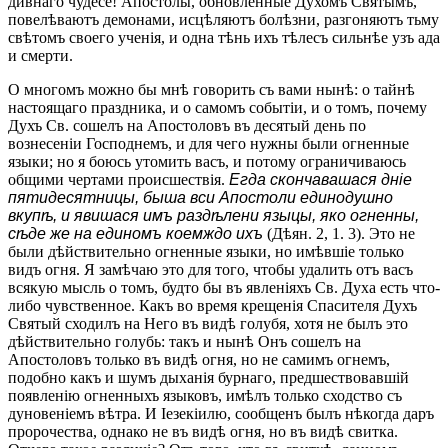
дивнаго чудесе! Апостолы, обновленные Духомъ Святымъ,
повелѣваютъ демонами, исцѣляютъ болѣзни, разгоняютъ тьму
свѣтомъ своего ученія, и одна тѣнь ихъ тѣлесъ сильнѣе узъ ада
и смерти.
О многомъ можно бы мнѣ говорить съ вами нынѣ: о тайнѣ
настоящаго праздника, и о самомъ событіи, и о томъ, почему
Духъ Св. сошелъ на Апостоловъ въ десятый день по
вознесеніи Господнемъ, и для чего нужны были огненные
языки; но я боюсь утомить васъ, и потому ограничиваюсь
общими чертами происшествія.
Егда скончавашася дніе
пятидесятницы, быша вси Апостоли единодушно
вкупѣ, и явишася имъ раздѣлени языцы, яко огненны,
сѣде же на единомъ коемждо ихъ
(Дѣян. 2, 1. 3). Это не
были дѣйствительно огненные языки, но имѣвшіе только
видъ огня. Я замѣчаю это для того, чтобы удалить отъ васъ
всякую мысль о томъ, будто бы въ явленіяхъ Св. Духа есть что-
либо чувственное. Какъ во время крещенія Спасителя Духъ
Святый сходилъ на Него въ видѣ голубя, хотя не былъ это
дѣйствительно голубь: такъ и нынѣ Онъ сошелъ на
Апостоловъ только въ видѣ огня, но не самимъ огнемъ,
подобно какъ и шумъ дыханія бурнаго, предшествовавшій
появленію огненныхъ языковъ, имѣлъ только сходство съ
дуновеніемъ вѣтра. И Іезекіилю, сообщенъ былъ нѣкогда даръ
пророчества, однако не въ видѣ огня, но въ видѣ свитка.