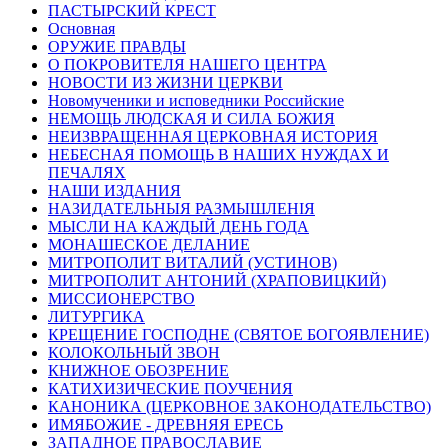
ПАСТЫРСКИЙ КРЕСТ
Основная
ОРУЖИЕ ПРАВДЫ
О ПОКРОВИТЕЛЯ НАШЕГО ЦЕНТРА
НОВОСТИ ИЗ ЖИЗНИ ЦЕРКВИ
Новомученики и исповедники Российские
НЕМОЩЬ ЛЮДСКАЯ И СИЛА БОЖИЯ
НЕИЗВРАЩЕННАЯ ЦЕРКОВНАЯ ИСТОРИЯ
НЕБЕСНАЯ ПОМОЩЬ В НАШИХ НУЖДАХ И
ПЕЧАЛЯХ
НАШИ ИЗДАНИЯ
НАЗИДАТЕЛЬНЫЯ РАЗМЫШЛЕНІЯ
МЫСЛИ НА КАЖДЫЙ ДЕНЬ ГОДА
МОНАШЕСКОЕ ДЕЛАНИЕ
МИТРОПОЛИТ ВИТАЛИЙ (УСТИНОВ)
МИТРОПОЛИТ АНТОНИЙ (ХРАПОВИЦКИЙ)
МИССИОНЕРСТВО
ЛИТУРГИКА
КРЕЩЕНИЕ ГОСПОДНЕ (СВЯТОЕ БОГОЯВЛЕНИЕ)
КОЛОКОЛЬНЫЙ ЗВОН
КНИЖНОЕ ОБОЗРЕНИЕ
КАТИХИЗИЧЕСКИЕ ПОУЧЕНИЯ
КАНОНИКА (ЦЕРКОВНОЕ ЗАКОНОДАТЕЛЬСТВО)
ИМЯБОЖИЕ - ДРЕВНЯЯ ЕРЕСЬ
ЗАПАДНОЕ ПРАВОСЛАВИЕ