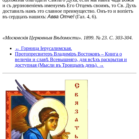
и съ дерзновеніемъ именуемъ Его Отцемъ своимъ, то Св. Духъ
доставилъ намъ это славное преимущество. Онъ-то и вопіетъ
въ сердцахъ нашихъ:
Авва Отче!
(Гал. 4, 6).
«Московскія Церковныя Вѣдомости». 1899. № 23. С. 303-304.
← Горница Іерусалимская.
Протопресвитеръ Владиміръ Востоковъ – Книга о
величіи и славѣ Всевышняго, для всѣхъ раскрытая и
доступная (Мысли въ Троицынъ день). →