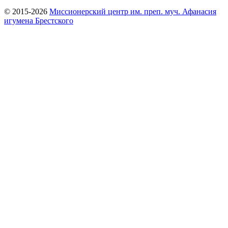
© 2015-2026
Миссионерский центр им. преп. муч. Афанасия
игумена Брестского