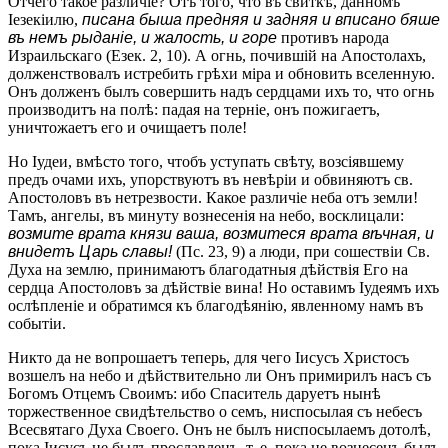
Отчего такое различіе? Отъ того, что въ свиткѣ, данномъ
Іезекіилю,
писана быша предняя и задняя и вписано бяше
въ немъ рыданіе, и жалость, и горе
противъ народа
Израильскаго (Езек. 2, 10). А огнь, почившій на Апостолахъ,
долженствовалъ истребить грѣхи міра и обновить вселенную.
Онъ долженъ былъ совершить надъ сердцами ихъ то, что огнь
производитъ на полѣ: падая на терніе, онъ пожигаетъ,
уничтожаетъ его и очищаетъ поле!
Но Іудеи, вмѣсто того, чтобъ уступать свѣту, возсіявшему
предъ очами ихъ, упорствуютъ въ невѣріи и обвиняютъ св.
Апостоловъ въ нетрезвости. Какое различіе неба отъ земли!
Тамъ, ангелы, въ минуту вознесенія на небо, восклицали:
возмите врата князи ваша, возмитеся врата вѣчная, и
внидетъ Царь славы!
(Пс. 23, 9) а люди, при сошествіи Св.
Духа на землю, принимаютъ благодатныя дѣйствія Его на
сердца Апостоловъ за дѣйствіе вина! Но оставимъ Іудеямъ ихъ
ослѣпленіе и обратимся къ благодѣянію, явленному намъ въ
событіи.
Никто да не вопрошаетъ теперь, для чего Іисусъ Христосъ
возшелъ на небо и дѣйствительно ли Онъ примирилъ насъ съ
Богомъ Отцемъ Своимъ: ибо Спаситель даруетъ нынѣ
торжественное свидѣтельство о семъ, ниспосылая съ небесъ
Всесвятаго Духа Своего. Онъ не былъ ниспосылаемъ дотолѣ,
пока Іисусъ не былъ прославленъ, т. е. пока не вознесенъ былъ