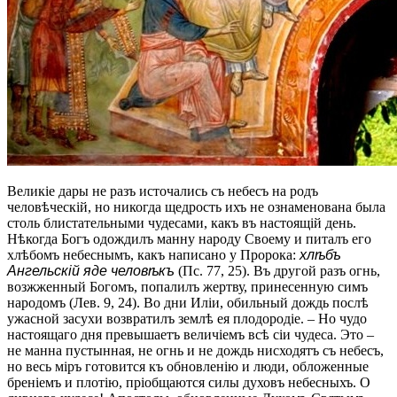
Великіе дары не разъ источались съ небесъ на родъ
человѣческій, но никогда щедрость ихъ не ознаменована была
столь блистательными чудесами, какъ въ настоящій день.
Нѣкогда Богъ одождилъ манну народу Своему и питалъ его
хлѣбомъ небеснымъ, какъ написано у Пророка:
хлѣбъ
Ангельскій яде человѣкъ
(Пс. 77, 25). Въ другой разъ огнь,
возжженный Богомъ, попалилъ жертву, принесенную симъ
народомъ (Лев. 9, 24). Во дни Иліи, обильный дождь послѣ
ужасной засухи возвратилъ землѣ ея плодородіе. – Но чудо
настоящаго дня превышаетъ величіемъ всѣ сіи чудеса. Это –
не манна пустынная, не огнь и не дождь нисходятъ съ небесъ,
но весь міръ готовится къ обновленію и люди, обложенные
бреніемъ и плотію, пріобщаются силы духовъ небесныхъ. О