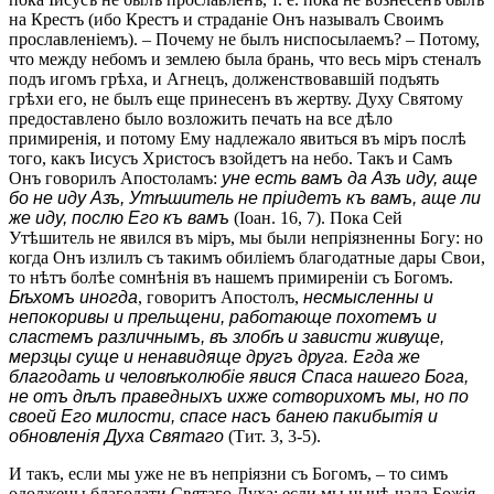
на Крестъ (ибо Крестъ и страданіе Онъ называлъ Своимъ
прославленіемъ). – Почему не былъ ниспосылаемъ? – Потому,
что между небомъ и землею была брань, что весь міръ стеналъ
подъ игомъ грѣха, и Агнецъ, долженствовавшій подъять
грѣхи его, не былъ еще принесенъ въ жертву. Духу Святому
предоставлено было возложить печать на все дѣло
примиренія, и потому Ему надлежало явиться въ міръ послѣ
того, какъ Іисусъ Христосъ взойдетъ на небо. Такъ и Самъ
Онъ говорилъ Апостоламъ:
уне есть вамъ да Азъ иду, аще
бо не иду Азъ, Утѣшитель не пріидетъ къ вамъ, аще ли
же иду, послю Его къ вамъ
(Іоан. 16, 7). Пока Сей
Утѣшитель не явился въ міръ, мы были непріязненны Богу: но
когда Онъ излилъ съ такимъ обиліемъ благодатные дары Свои,
то нѣтъ болѣе сомнѣнія въ нашемъ примиреніи съ Богомъ.
Бѣхомъ иногда
, говоритъ Апостолъ,
несмысленны и
непокоривы и прельщени, работающе похотемъ и
сластемъ различнымъ, въ злобѣ и зависти живуще,
мерзцы суще и ненавидяще другъ друга. Егда же
благодать и человѣколюбіе явися Спаса нашего Бога,
не отъ дѣлъ праведныхъ ихже сотворихомъ мы, но по
своей Его милости, спасе насъ банею пакибытія и
обновленія Духа Святаго
(Тит. 3, 3-5).
И такъ, если мы уже не въ непріязни съ Богомъ, – то симъ
одолжены благодати Святаго Духа; если мы нынѣ чада Божія