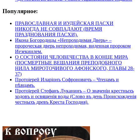
Популярное:
ПРАВОСЛАВНАЯ И ИУДЕЙСКАЯ ПАСХИ
НИКОГДА НЕ СОВПАДАЮТ (ВРЕМЯ
ПРАЗДНОВАНИЯ ПАСХИ).
Икона Богородицы «Непроходимая Дверь» –
пророческая дверь непроходимая, виденная пророком
Иезекиилем.
О СОСТОЯНИ ЧЕЛОВЕЧЕСТВА В КОНЦЕ МИРА
(ПОСМЕРТНЫЕ ВЕЩАНИЯ ПРЕПОДОБНОГО
НИЛА МИРОТОЧИВОГО АФОНСКОГО, ГЛАВЫ 28-
37)
Протоіерей Иларіонъ Софроновичъ – Чтецамъ и
пѣвцамъ.
Протоіерей Стефанъ Луканинъ – О значеніи крестныхъ
ходовъ и освященія воды (Слово въ день Происхожденія
честныхъ древъ Креста Господня).