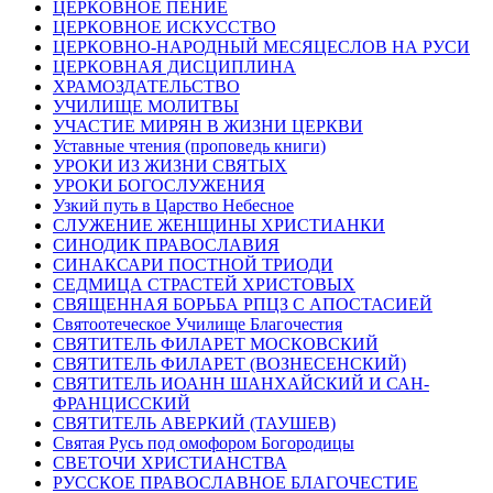
ЦЕРКОВНОЕ ПЕНИЕ
ЦЕРКОВНОЕ ИСКУССТВО
ЦЕРКОВНО-НАРОДНЫЙ МЕСЯЦЕСЛОВ НА РУСИ
ЦЕРКОВНАЯ ДИСЦИПЛИНА
ХРАМОЗДАТЕЛЬСТВО
УЧИЛИЩЕ МОЛИТВЫ
УЧАСТИЕ МИРЯН В ЖИЗНИ ЦЕРКВИ
Уставные чтения (проповедь книги)
УРОКИ ИЗ ЖИЗНИ СВЯТЫХ
УРОКИ БОГОСЛУЖЕНИЯ
Узкий путь в Царство Небесное
СЛУЖЕНИЕ ЖЕНЩИНЫ ХРИСТИАНКИ
СИНОДИК ПРАВОСЛАВИЯ
СИНАКСАРИ ПОСТНОЙ ТРИОДИ
СЕДМИЦА СТРАСТЕЙ ХРИСТОВЫХ
СВЯЩЕННАЯ БОРЬБА РПЦЗ С АПОСТАСИЕЙ
Святоотеческое Училище Благочестия
СВЯТИТЕЛЬ ФИЛАРЕТ МОСКОВСКИЙ
СВЯТИТЕЛЬ ФИЛАРЕТ (ВОЗНЕСЕНСКИЙ)
СВЯТИТЕЛЬ ИОАНН ШАНХАЙСКИЙ И САН-
ФРАНЦИССКИЙ
СВЯТИТЕЛЬ АВЕРКИЙ (ТАУШЕВ)
Святая Русь под омофором Богородицы
СВЕТОЧИ ХРИСТИАНСТВА
РУССКОЕ ПРАВОСЛАВНОЕ БЛАГОЧЕСТИЕ