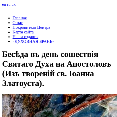
en
ru
uk
Главная
О нас
Покровитель Центра
Карта сайта
Наши издания
«ДУХОВНАЯ БРАНЬ»
Бесѣда въ день сошествія
Святаго Духа на Апостоловъ
(Изъ твореній св. Іоанна
Златоуста).