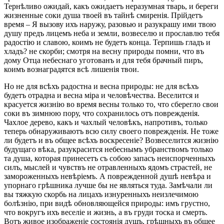
Тернѣливо ожидай, какъ ожидаетъ неразумная тварь, и береги
жизненные соки душа твоей въ тайнѣ смиренія. Прійдетъ
время – Я вызову ихъ наружу, разовью и разукрашу ими твою
душу предъ лицемъ неба и земли, возвеселю и прославлю тебя
радостію и славою, коимъ не будетъ конца. Терпишь гладъ и
хладъ? не скорби; смотря на весну природы помни, что въ
дому Отца небеснаго уготованъ и для тебя брачный пиръ,
коимъ вознаградятся всѣ лишенія твои.
Но не для всѣхъ радостна и весна природы: не для всѣхъ
будетъ отрадна и весна міра и человѣчества. Веселится и
красуется жизнію во время весны только то, что сберегло свои
соки въ зимнюю пору, что сохранилось отъ поврежденія.
Чахлое дерево, какъ и чахлый человѣкъ, напротивъ, только
теперь обнаруживаютъ всю силу своего поврежденія. Не тоже
ли будетъ и въ общее всѣхъ воскресеніе? Возвеселится жизнію
будущаго вѣка, разукрасится небеснымъ убранствомъ только
та душа, которая принесетъ съ собою запасъ неиспорченныхъ
силъ, мыслей и чувствъ не отравленныхъ ядомъ страстей, не
замороженныхъ невѣріемъ. А поврежденной душѣ невѣра и
упорнаго грѣшника лучше бы не являться туда. Замѣчали ли
вы тяжкую скорбь на лицахъ изнуренныхъ неизлечимою
болѣзнію, при видѣ обновляющейся природы: имъ грустно,
что вокругъ ихъ веселіе и жизнь, а въ груди тоска и смерть.
Вотъ живое изображеніе состоянія душъ, грѣшныхъ въ общее