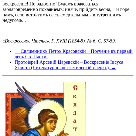
воскресеніе! Не радостно! Будемъ врачеваться
заблаговременно покаяніемъ; иначе, прійдетъ весна, – и горе
намъ, если встрѣтимъ ее съ смертельнымъ, внутреннимъ
недугомъ...
«Воскресеное Чтеніе». Г. XVIII (1854-5). № 6. С. 57-59.
← Священникъ Петръ Красовскій – Поученіе въ первый
день Св. Пасхи.
Протоіерей Арсеній Царевскій – Воскресеніе Іисуса
Христа (Литературно-экзегетическій очеркъ). →