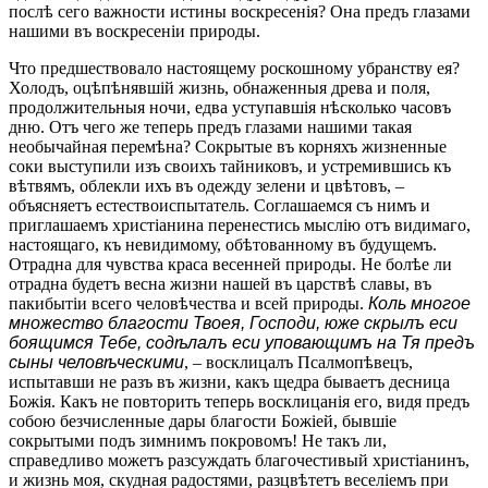
послѣ сего важности истины воскресенія? Она предъ глазами
нашими въ воскресеніи природы.
Что предшествовало настоящему роскошному убранству ея?
Холодъ, оцѣпѣнявшій жизнь, обнаженныя древа и поля,
продолжительныя ночи, едва уступавшія нѣсколько часовъ
дню. Отъ чего же теперь предъ глазами нашими такая
необычайная перемѣна? Сокрытые въ корняхъ жизненные
соки выступили изъ своихъ тайниковъ, и устремившись къ
вѣтвямъ, облекли ихъ въ одежду зелени и цвѣтовъ, –
объясняетъ естествоиспытатель. Соглашаемся съ нимъ и
приглашаемъ христіанина перенестись мыслію отъ видимаго,
настоящаго, къ невидимому, обѣтованному въ будущемъ.
Отрадна для чувства краса весенней природы. Не болѣе ли
отрадна будетъ весна жизни нашей въ царствѣ славы, въ
пакибытіи всего человѣчества и всей природы.
Коль многое
множество благости Твоея, Господи, юже скрылъ ecи
боящимся Тебе, содѣлалъ ecи уповающимъ на Тя предъ
сыны человѣческими
, – восклицалъ Псалмопѣвецъ,
испытавши не разъ въ жизни, какъ щедра бываетъ десница
Божія. Какъ не повторить теперь восклицанія его, видя предъ
собою безчисленные дары благости Божіей, бывшіе
сокрытыми подъ зимнимъ покровомъ! Не такъ ли,
справедливо можетъ разсуждать благочестивый христіанинъ,
и жизнь моя, скудная радостями, разцвѣтетъ веселіемъ при