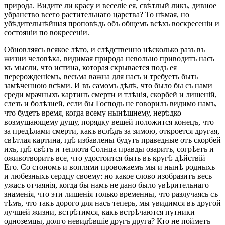
природа. Видите ли красу и веселіе ея, свѣтлый ликъ, дивное
убранство всего растительнаго царства? То нѣмая, но
убѣдительнѣйшая проповѣдь объ общемъ всѣхъ воскресеніи и
состояніи по вокресеніи.
Обновляясь всякое лѣто, и слѣдственно нѣсколько разъ въ
жизни человѣка, видимая природа невольно приводитъ насъ
къ мысли, что истина, которая скрывается подъ ея
перерожденіемъ, весьма важна для насъ и требуетъ быть
замѣченною всѣми. И въ самомъ дѣлѣ, что было бы съ нами
среди мрачныхъ картинъ смерти и тлѣнія, скорбей и лишеній,
слезъ и болѣзней, если бы Господь не говорилъ видимо намъ,
что будетъ время, когда всему нынѣшнему, нерѣдко
возмущающему душу, порядку вещей положится конецъ, что
за предѣлами смерти, какъ вслѣдъ за зимою, откроется другая,
свѣтлая картина, гдѣ избавлены будутъ праведные отъ скорбей
ихъ, гдѣ свѣтъ и теплота Солнца правды озаритъ, согрѣетъ и
оживотворитъ все, что удостоится быть въ кругѣ дѣйствій
Его. Со стономъ и воплями провожаемъ мы и нынѣ родныхъ
и любезныхъ сердцу своему: но какое слово изобразитъ весь
ужасъ отчаянія, когда бы намъ не дано было увѣрительнаго
знаменія, что эти лишенія только временны, что разлучаясь съ
тѣмъ, что такъ дорого для насъ теперь, мы увидимся въ другой
лучшей жизни, встрѣтимся, какъ встрѣчаются путники –
одноземцы, долго невидѣвшіе другъ друга? Кто не пойметъ