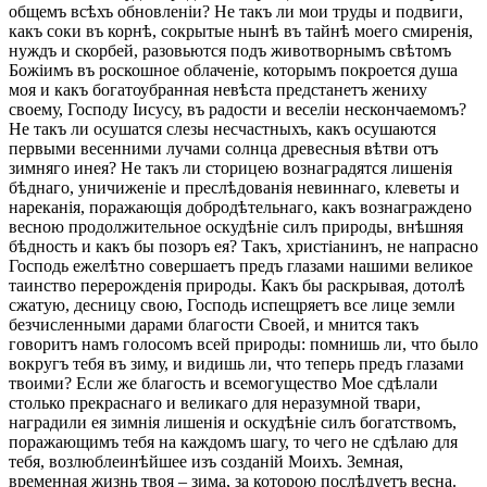
общемъ всѣхъ обновленіи? Не такъ ли мои труды и подвиги,
какъ соки въ корнѣ, сокрытые нынѣ въ тайнѣ моего смиренія,
нуждъ и скорбей, разовьются подъ животворнымъ свѣтомъ
Божіимъ въ роскошное облаченіе, которымъ покроется душа
моя и какъ богатоубранная невѣста предстанетъ жениху
своему, Господу Іисусу, въ радости и веселіи нескончаемомъ?
Не такъ ли осушатся слезы несчастныхъ, какъ осушаются
первыми весенними лучами солнца древесныя вѣтви отъ
зимняго инея? Не такъ ли сторицею вознаградятся лишенія
бѣднаго, уничиженіе и преслѣдованія невиннаго, клеветы и
нареканія, поражающія добродѣтельнаго, какъ вознаграждено
весною продолжительное оскудѣніе силъ природы, внѣшняя
бѣдность и какъ бы позоръ ея? Такъ, христіанинъ, не напрасно
Господь ежелѣтно совершаетъ предъ глазами нашими великое
таинство перерожденія природы. Какъ бы раскрывая, дотолѣ
сжатую, десницу свою, Господь испещряетъ все лице земли
безчисленными дарами благости Своей, и мнится такъ
говоритъ намъ голосомъ всей природы: помнишь ли, что было
вокругъ тебя въ зиму, и видишь ли, что теперь предъ глазами
твоими? Если же благость и всемогущество Мое сдѣлали
столько прекраснаго и великаго для неразумной твари,
наградили ея зимнія лишенія и оскудѣніе силъ богатствомъ,
поражающимъ тебя на каждомъ шагу, то чего не сдѣлаю для
тебя, возлюблеинѣйшее изъ созданій Моихъ. Земная,
временная жизнь твоя – зима, за которою послѣдуетъ весна.