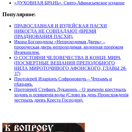
«ДУХОВНАЯ БРАНЬ». Свято-Афанасьевское издание
Популярное:
ПРАВОСЛАВНАЯ И ИУДЕЙСКАЯ ПАСХИ
НИКОГДА НЕ СОВПАДАЮТ (ВРЕМЯ
ПРАЗДНОВАНИЯ ПАСХИ).
Икона Богородицы «Непроходимая Дверь» –
пророческая дверь непроходимая, виденная пророком
Иезекиилем.
О СОСТОЯНИ ЧЕЛОВЕЧЕСТВА В КОНЦЕ МИРА
(ПОСМЕРТНЫЕ ВЕЩАНИЯ ПРЕПОДОБНОГО
НИЛА МИРОТОЧИВОГО АФОНСКОГО, ГЛАВЫ 28-
37)
Протоіерей Иларіонъ Софроновичъ – Чтецамъ и
пѣвцамъ.
Протоіерей Стефанъ Луканинъ – О значеніи крестныхъ
ходовъ и освященія воды (Слово въ день Происхожденія
честныхъ древъ Креста Господня).