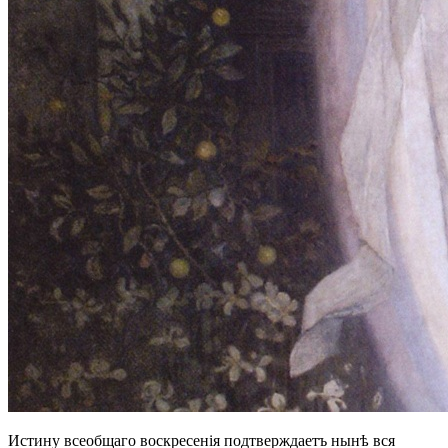
Истину всеобщаго воскресенія подтверждаетъ нынѣ вся