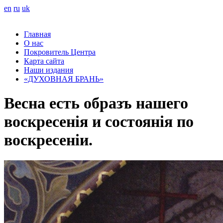
en
ru
uk
Главная
О нас
Покровитель Центра
Карта сайта
Наши издания
«ДУХОВНАЯ БРАНЬ»
Весна есть образъ нашего
воскресенія и состоянія по
воскресеніи.