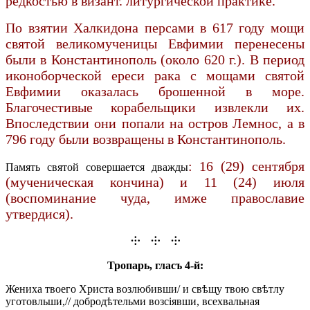
редкостью в визант. литургической практике.
По взятии Халкидона персами в 617 году мощи
святой великомученицы Евфимии перенесены
были в Константинополь (около 620 г.). В период
иконоборческой ереси рака с мощами святой
Евфимии оказалась брошенной в море.
Благочестивые корабельщики извлекли их.
Впоследствии они попали на остров Лемнос, а в
796 году были возвращены в Константинополь.
: 16 (29) сентября
Память святой совершается дважды
(мученическая кончина) и 11 (24) июля
(воспоминание чуда
, имже православие
утвердися).
⸭ ⸭ ⸭
Тропарь, гласъ 4-й:
Жениха твоего Христа возлюбивши/ и свѣщу твою свѣтлу
уготовльши,// добродѣтельми возсіявши, всехвальная