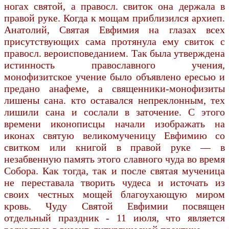
ногах святой, а правосл. свиток она держала в
правой руке. Когда к мощам приблизился архиеп.
Анатолий, Святая Евфимия на глазах всех
присутствующих сама протянула ему свиток с
правосл. вероисповеданием. Так была утверждена
истинность православного учения,
монофизитское учение было объявлено ересью и
предано анафеме, а священники-монофизиты
лишены сана. кто оставался непреклонным, тех
лишили сана и сослали в заточение. С этого
времени иконописцы начали изображать на
иконах святую великомученицу Евфимию со
свитком или книгой в правой руке — в
незабвенную память этого славного чуда во время
Собора. Как тогда, так и после святая мученица
не переставала творить чудеса и источать из
своих честных мощей благоухающую миром
кровь. Чуду Святой Евфимии посвящен
отдельный праздник - 11 июля, что является