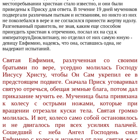
местопребывании христиан стало известно, и они были
приведены к Приску для ответа. В течение 19 дней мучеников
подвергали различным пыткам и истязаниям, но никто из них
не поколебался в вере и не согласился принести жертву идолу.
Разгневанный правитель, не зная, каким еще способом
принудить христиан к отречению, послал их на суд к
императоруnДиоклитиану, но отделил от них самую юную -
девицу Евфимию, надеясь, что она, оставшись одна, не
выдержит испытаний.
Святая Евфимия, разлученная со своими
братьями по вере, усердно молилась Господу
Иисусу Христу, чтобы Он Сам укрепил ее в
предстоящем подвиге. Сначала Приск уговаривал
святую отречься, обещая земные блага, потом дал
приказание мучить ее. Мученица была привязана
к колесу с острыми ножами, которые при
вращении отрезали куски тела. Святая громко
молилась. И вот, колесо само собой остановилось
и не двигалось при всех усилиях палачей.
Сошедший с неба Ангел Господень снял
Евфимию с колеса и исцелил от ран, святая же с