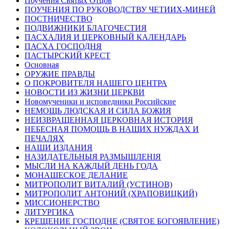
Поучения Святых Отцов
ПОУЧЕНИЯ ПО РУКОВОДСТВУ ЧЕТИИХ-МИНЕЙ
ПОСТНИЧЕСТВО
ПОДВИЖНИКИ БЛАГОЧЕСТИЯ
ПАСХАЛИЯ И ЦЕРКОВНЫЙ КАЛЕНДАРЬ
ПАСХА ГОСПОДНЯ
ПАСТЫРСКИЙ КРЕСТ
Основная
ОРУЖИЕ ПРАВДЫ
О ПОКРОВИТЕЛЯ НАШЕГО ЦЕНТРА
НОВОСТИ ИЗ ЖИЗНИ ЦЕРКВИ
Новомученики и исповедники Российские
НЕМОЩЬ ЛЮДСКАЯ И СИЛА БОЖИЯ
НЕИЗВРАЩЕННАЯ ЦЕРКОВНАЯ ИСТОРИЯ
НЕБЕСНАЯ ПОМОЩЬ В НАШИХ НУЖДАХ И
ПЕЧАЛЯХ
НАШИ ИЗДАНИЯ
НАЗИДАТЕЛЬНЫЯ РАЗМЫШЛЕНІЯ
МЫСЛИ НА КАЖДЫЙ ДЕНЬ ГОДА
МОНАШЕСКОЕ ДЕЛАНИЕ
МИТРОПОЛИТ ВИТАЛИЙ (УСТИНОВ)
МИТРОПОЛИТ АНТОНИЙ (ХРАПОВИЦКИЙ)
МИССИОНЕРСТВО
ЛИТУРГИКА
КРЕЩЕНИЕ ГОСПОДНЕ (СВЯТОЕ БОГОЯВЛЕНИЕ)