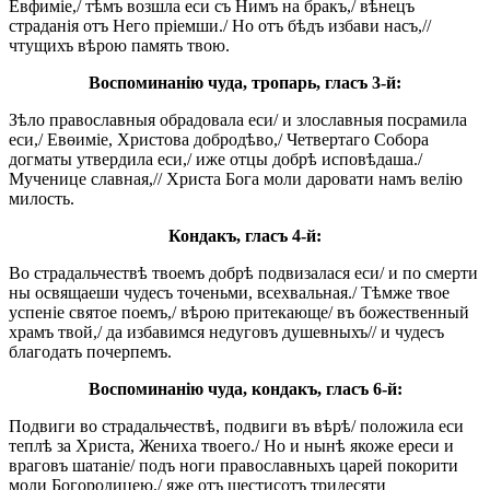
Евфиміе,/ тѣмъ возшла еси съ Нимъ на бракъ,/ вѣнецъ
страданія отъ Него пріемши./ Но отъ бѣдъ избави насъ,//
чтущихъ вѣрою память твою.
Воспоминанію чуда, тропарь, гласъ 3-й:
Зѣло православныя обрадовала еси/ и злославныя посрамила
еси,/ Евɵиміе, Христова добродѣво,/ Четвертаго Собора
догматы утвердила еси,/ иже отцы добрѣ исповѣдаша./
Мученице славная,// Христа Бога моли даровати намъ велію
милость.
Кондакъ, гласъ 4-й:
Во страдальчествѣ твоемъ добрѣ подвизалася еси/ и по смерти
ны освящаеши чудесъ точеньми, всехвальная./ Тѣмже твое
успеніе святое поемъ,/ вѣрою притекающе/ въ божественный
храмъ твой,/ да избавимся недуговъ душевныхъ// и чудесъ
благодать почерпемъ.
Воспоминанію чуда, кондакъ, гласъ 6-й:
Подвиги во страдальчествѣ, подвиги въ вѣрѣ/ положила еси
теплѣ за Христа, Жениха твоего./ Но и нынѣ якоже ереси и
враговъ шатаніе/ подъ ноги православныхъ царей покорити
моли Богородицею,/ яже отъ шестисотъ тридесяти