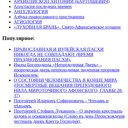
АРХИЕПИСКОП АНТОНИЙ (БАРТОШЕВИЧ)
Апостасия последних времен
АНГЕЛОЛОГИЯ
Азбука православного христианина
АГИОЛОГИЯ
«ДУХОВНАЯ БРАНЬ». Свято-Афанасьевское издание
Популярное:
ПРАВОСЛАВНАЯ И ИУДЕЙСКАЯ ПАСХИ
НИКОГДА НЕ СОВПАДАЮТ (ВРЕМЯ
ПРАЗДНОВАНИЯ ПАСХИ).
Икона Богородицы «Непроходимая Дверь» –
пророческая дверь непроходимая, виденная пророком
Иезекиилем.
О СОСТОЯНИ ЧЕЛОВЕЧЕСТВА В КОНЦЕ МИРА
(ПОСМЕРТНЫЕ ВЕЩАНИЯ ПРЕПОДОБНОГО
НИЛА МИРОТОЧИВОГО АФОНСКОГО, ГЛАВЫ 28-
37)
Протоіерей Иларіонъ Софроновичъ – Чтецамъ и
пѣвцамъ.
Протоіерей Стефанъ Луканинъ – О значеніи крестныхъ
ходовъ и освященія воды (Слово въ день Происхожденія
честныхъ древъ Креста Господня).