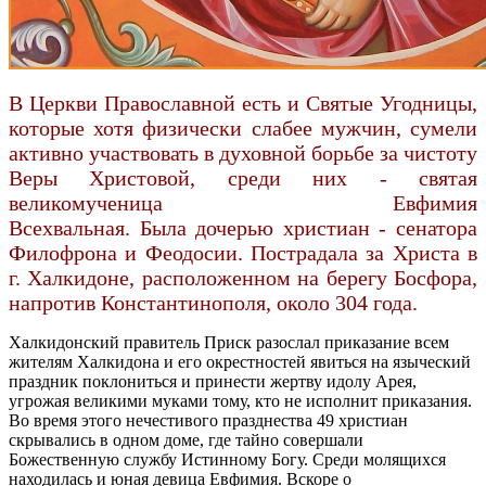
В Церкви Православной есть и Святые Угодницы,
которые хотя физически слабее мужчин, сумели
активно участвовать в духовной борьбе за чистоту
Веры Христовой, среди них - святая
великомученица Евфимия
Всехвальная. Была дочерью христиан - сенатора
Филофрона и Феодосии. Пострадала за Христа в
г. Халкидоне, расположенном на берегу Босфора,
напротив Константинополя, около 304 года.
Халкидонский правитель Приск разослал приказание всем
жителям Халкидона и его окрестностей явиться на языческий
праздник поклониться и принести жертву идолу Арея,
угрожая великими муками тому, кто не исполнит приказания.
Во время этого нечестивого празднества 49 христиан
скрывались в одном доме, где тайно совершали
Божественную службу Истинному Богу. Среди молящихся
находилась и юная девица Евфимия. Вскоре о