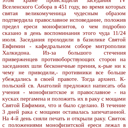
Вселенского Собора в 451 году, во время которых
святая великомученица чудесным образом
подтвердила православное исповедание, положив
предел ереси монофизитов, о чем подробно
сказано в день воспоминания этого чуда 11/24
июля. Заседания проходили в базилике Святой
Евфимии - кафедральном соборе митрополии
Халкидона. Из-за большого стечения
приверженцев противоборствующих сторон на
заседаниях шли бесконечные прения, к-рые ни к
чему не приводили,- противники все больше
убеждались в своей правоте. Тогда архиеп. К-
польский св. Анатолий предложил написать оба
учения - монофизитское и православное - на
кусках пергамена и положить их в раку с мощами
Святой Евфимии, что и было сделано. В течение
3 дней рака с мощами оставалась запечатанной.
На 4-й день сняли печать и открыли раку. Свиток
с положениями монофизитской ереси лежал в