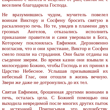
веселием благодарила Господа.
Не вразумившись чудом, мучитель повелел
воинам Виктору и Сосфену бросить святую в
раскаленную печь. Но те, увидев в пламени двух
грозных Ангелов, отказались исполнить
приказание правителя и сами уверовали в Бога,
Которому поклонялась Евфимия. Дерзновенно
возгласив, что и они христиане, Виктор и Сосфен
смело пошли на страдания. Они были отданы на
съедение зверям. Во время казни они взывали к
милосердию Божию, чтобы Господь и их принял в
Царство Небесное. Услышав призывавший их
небесный Глас, они отошли в жизнь вечную.
Звери же даже не дотронулись до их тел.
Святая Евфимия, брошенная другими воинами в
печь, осталась цела. С Божией помощью она
выходила невредимой после многих других пыток
и истязаний. Приписывая это волшебству,