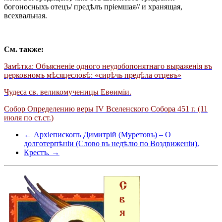
богоносныхъ отецъ/ предѣлъ пріемшая// и хранящая,
всехвальная.
См. также:
Замѣтка: Объясненіе одного неудобопонятнаго выраженія въ
церковномъ мѣсяцесловѣ: «сирѣчь предѣла отцевъ»
Чудеса св. великомученицы Евѳиміи.
Собор Определению веры IV Вселенского Собора 451 г. (11
июля по ст.ст.)
← Архіепископъ Димитрій (Муретовъ) – О
долготерпѣніи (Слово въ недѣлю по Воздвиженіи).
Крестъ. →