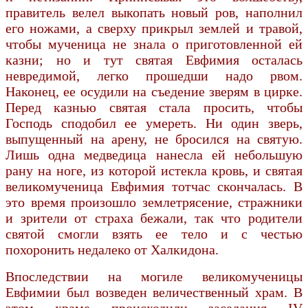
правитель велел выкопать новый ров, наполнил
его ножами, а сверху прикрыл землей и травой,
чтобы мученица не знала о приготовленной ей
казни; но и тут святая Евфимия осталась
невредимой, легко прошедши надо рвом.
Наконец, ее осудили на съедение зверям в цирке.
Перед казнью святая стала просить, чтобы
Господь сподобил ее умереть. Ни один зверь,
выпущенный на арену, не бросился на святую.
Лишь одна медведица нанесла ей небольшую
рану на ноге, из которой истекла кровь, и святая
великомученица Евфимия тотчас скончалась. В
это время произошло землетрясение, стражники
и зрители от страха бежали, так что родители
святой смогли взять ее тело и с честью
похоронить недалеко от Халкидона.
Впоследствии на могиле великомученицы
Евфимии был возведен величественный храм. В
этом храме происходили заседания IV