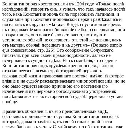
Константинополя крестоносцами въ 1204 году. «Только послѣ
изслѣдованій, говоритъ онъ, я узналъ, что такъ началось послѣ
того, какъ Константинополь былъ порабощенъ латинами, и
служившіе при Константинопольской церкви разбѣжались и
поселились въ другихъ мѣстахъ. Когда, спустя долгое время,
въ продолженіе котораго обновленіе не было совершаемо, они
возвратились, оно вовсе было оставлено, потому что
установился обычай не совершать; отъ этой же церкви, какъ
отъ матери, обычай перешелъ и къ другимъ» (De sacro templo
ejus consecratione, стр. 325). Это соображеніе Солунскаго
писателя, при всей своей правдоподобности, далеко не
исчерпываетъ сущности дѣла. Нѣтъ сомнѣнія, что паденіе
Константинополя подъ оружіемъ крестоносцевъ, сильно
отразившееся на всемъ строѣ тогдашней церковно-
гражданской жизни православнаго востока, имѣло нѣкоторое
вліяніе и на судьбу разсматриваемаго чинопослѣдованія, но не
оно было существенною причиною его постепеннаго
исчезновенія изъ церковно-богослужебнаго употребленія:
послѣдняя лежитъ въ исторической судьбѣ церковнаго устава
вообще.
Праздникъ обновленія, въ его представленномъ видѣ,
составлялъ принадлежность устава Константинопольскаго,
который, должно замѣтить, въ своей синаксарной части
весьма близокъ къ уставу Студійскому, но оба эти типика уже