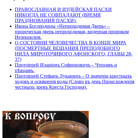
ПРАВОСЛАВНАЯ И ИУДЕЙСКАЯ ПАСХИ
НИКОГДА НЕ СОВПАДАЮТ (ВРЕМЯ
ПРАЗДНОВАНИЯ ПАСХИ).
Икона Богородицы «Непроходимая Дверь» –
пророческая дверь непроходимая, виденная пророком
Иезекиилем.
О СОСТОЯНИ ЧЕЛОВЕЧЕСТВА В КОНЦЕ МИРА
(ПОСМЕРТНЫЕ ВЕЩАНИЯ ПРЕПОДОБНОГО
НИЛА МИРОТОЧИВОГО АФОНСКОГО, ГЛАВЫ 28-
37)
Протоіерей Иларіонъ Софроновичъ – Чтецамъ и
пѣвцамъ.
Протоіерей Стефанъ Луканинъ – О значеніи крестныхъ
ходовъ и освященія воды (Слово въ день Происхожденія
честныхъ древъ Креста Господня).