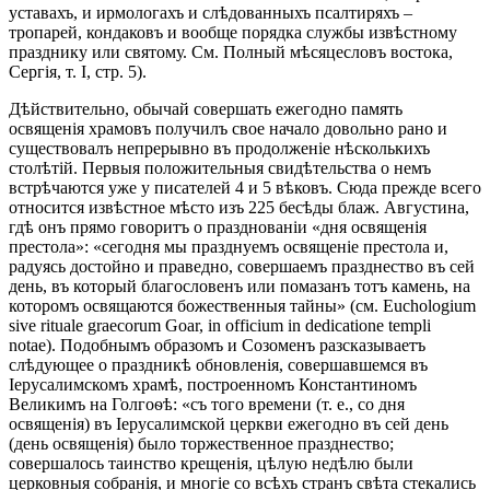
уставахъ, и ирмологахъ и слѣдованныхъ псалтиряхъ –
тропарей, кондаковъ и вообще порядка службы извѣстному
празднику или святому. См. Полный мѣсяцесловъ востока,
Сергія, т. I, стр. 5).
Дѣйствительно, обычай совершать ежегодно память
освященія храмовъ получилъ свое начало довольно рано и
существовалъ непрерывно въ продолженіе нѣсколькихъ
столѣтій. Первыя положительныя свидѣтельства о немъ
встрѣчаются уже у писателей 4 и 5 вѣковъ. Сюда прежде всего
относится извѣстное мѣсто изъ 225 бесѣды блаж. Августина,
гдѣ онъ прямо говоритъ о празднованіи «дня освященія
престола»: «сегодня мы празднуемъ освященіе престола и,
радуясь достойно и праведно, совершаемъ празднество въ сей
день, въ который благословенъ или помазанъ тотъ камень, на
которомъ освящаются божественныя тайны» (см. Euchologium
sive rituale graecorum Goar, in officium in dedicatione templi
notae). Подобнымъ образомъ и Созоменъ разсказываетъ
слѣдующее о праздникѣ обновленія, совершавшемся въ
Іерусалимскомъ храмѣ, построенномъ Константиномъ
Великимъ на Голгоѳѣ: «съ того времени (т. е., со дня
освященія) въ Іерусалимской церкви ежегодно въ сей день
(день освященія) было торжественное празднество;
совершалось таинство крещенія, цѣлую недѣлю были
церковныя собранія, и многіе со всѣхъ странъ свѣта стекались