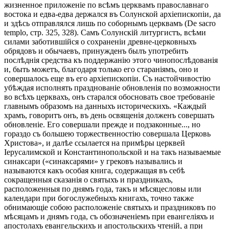
жизненное приложеніе по всѣмъ церквамъ православнаго
востока и едва-едва держался въ Солунской архіепископіи, да
и здѣсь отправлялся лишь по соборнымъ церквамъ (De sacro
templo, стр. 325, 328). Самъ Солунскій литургистъ, всѣми
силами заботившійся о сохраненіи древне-церковныхъ
обрядовъ и обычаевъ, принужденъ былъ употребить
послѣднія средства къ поддержанію этого чинопослѣдованія
и, быть можетъ, благодаря только его стараніямъ, оно и
совершалось еще въ его архіепископіи. Съ настойчивостію
убѣждая исполнять празднованіе обновленія по возможности
во всѣхъ церквахъ, онъ старался обосновать свое требованіе
главнымъ образомъ на данныхъ историческихъ. «Каждый
храмъ, говоритъ онъ, въ день освященія долженъ совершать
обновленіе. Его совершали прежде и подзаконные..., но
гораздо съ большею торжественностію совершала Церковь
Христова», и далѣе ссылается на примѣры церквей
Іерусалимской и Константинопольской и на такъ называемые
синаксари («синаксарями» у грековъ назывались и
называются какъ особая книга, содержащая въ себѣ
сокращенныя сказанія о святыхъ и праздникахъ,
расположенныя по днямъ года, такъ и мѣсяцесловы или
календари при богослужебныхъ книгахъ, точно также
обнимающіе собою расположеніе святыхъ и праздниковъ по
мѣсяцамъ и днямъ года, съ обозначеніемъ при евангеліяхъ и
апостолахъ евангельскихъ и апостольскихъ чтеній, а при