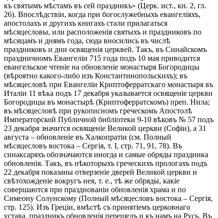
къ святымъ мѣстамъ въ сей праздникъ» (Церк. ист., кн. 2, гл.
26). Впослѣдствіи, когда при богослужебныхъ евангеліяхъ,
апостолахъ и другихъ книгахъ стали прилагаться
мѣсяцесловы, или расположенія святыхъ и праздниковъ по
мѣсяцамъ и днямъ года, сюда вносились въ числѣ
праздниковъ и дни освященія церквей. Такъ, въ Синайскомъ
праздничномъ Евангеліи 715 года подъ 10 мая приводится
евангельское чтеніе на обновленіе монастыря Богородицы
(вѣроятно какого-либо изъ Константинопольскихъ); въ
мѣсяцесловѣ при Евангеліи Криптоферратскаго монастыря въ
Италіи 11 вѣка подъ 17 декабря указывается освященіе церкви
Богородицы въ монастырѣ (Криптоферратскомъ) преп. Нила;
въ мѣсяцесловѣ при рукописномъ греческомъ Апостолѣ
Императорской Публичной библіотеки 9-10 вѣковъ № 57 подъ
23 декабря значится освященіе Великой церкви (Софіи), а 31
августа – обновленіе въ Халкопратіи (см. Полный
мѣсяцесловъ востока – Сергія, т. I, стр. 71, 91, 78). Въ
синаксаряхъ обозначаются иногда и самые обряды праздника
обновленія. Такъ, въ нѣкоторыхъ греческихъ прологахъ подъ
22 декабря показаны отверзеніе дверей Великой церкви и
свѣтохожденіе вокругъ нея, т. е., тѣ же обряды, какіе
совершаются при празднованіи обновленія храма и по
Симеону Солунскому (Полный мѣсяцесловъ востока – Сергія,
стр. 125). Изъ Греціи, вмѣстѣ съ принятіемъ церковнаго
устава, праздникъ обновленія перешелъ и къ намъ на Русь. Въ