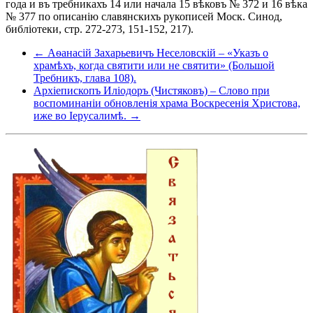
года и въ требникахъ 14 или начала 15 вѣковъ № 372 и 16 вѣка
№ 377 по описанію славянскихъ рукописей Моск. Синод,
библіотеки, стр. 272-273, 151-152, 217).
← Аѳанасій Захарьевичъ Неселовскій – «Указъ о
храмѣхъ, когда святити или не святити» (Большой
Требникъ, глава 108).
Архіепископъ Иліодоръ (Чистяковъ) – Слово при
воспоминаніи обновленія храма Воскресенія Христова,
иже во Іерусалимѣ. →