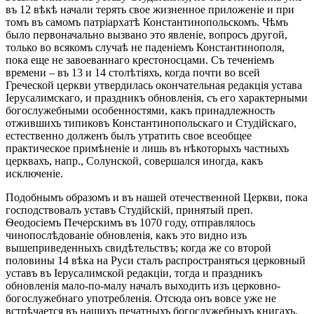
въ 12 вѣкѣ начали терять свое жизненное приложеніе и при
томъ въ самомъ патріархатѣ Константинопольскомъ. Чѣмъ
было первоначально вызвано это явленіе, вопросъ другой,
только во всякомъ случаѣ не паденіемъ Константинополя,
пока еще не завоеваннаго крестоносцами. Съ теченіемъ
времени – въ 13 и 14 столѣтіяхъ, когда почти во всей
Греческой церкви утвердилась окончательная редакція устава
Іерусалимскаго, и праздникъ обновленія, съ его характерными
богослужебными особенностями, какъ принадлежность
отжившихъ типиковъ Константинопольскаго и Студійскаго,
естественно долженъ былъ утратить свое всеобщее
практическое примѣненіе и лишь въ нѣкоторыхъ частныхъ
церквахъ, напр., Солунской, совершался иногда, какъ
исключеніе.
Подобнымъ образомъ и въ нашей отечественной Церкви, пока
господствовалъ уставъ Студійскій, принятый преп.
Ѳеодосіемъ Печерскимъ въ 1070 году, отправлялось
чинопослѣдованіе обновленія, какъ это видно изъ
вышеприведенныхъ свидѣтельствъ; когда же со второй
половины 14 вѣка на Руси сталъ распространяться церковный
уставъ въ Іерусалимской редакціи, тогда и праздникъ
обновленія мало-по-малу началъ выходить изъ церковно-
богослужебнаго употребленія. Отсюда онъ вовсе уже не
встрѣчается въ нашихъ печатныхъ богослужебныхъ книгахъ,