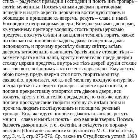
стихъ – радуйтеся праведніи Господеви и поютъ инъ тропарь –
святіи мученицы. Посемъ ужными дверми притворима
исшедше и идятъ окрестъ церкви на восточную страну, и
обошедше и пришедше къ дверемъ, рекутъ – слава и нынѣ
Богородице непроходимая двери. Вшедше малыми дверцами,
къ утреннему притвору входящу, стоятъ предъ церковью
предтеча, вожгутъ свѣщи и кандиля и темнянъ горитъ, якоже
по обычаю на поновленіе кадятъ, дыма священныя домы
исполняютъ, и прочему просвѣту бывшу свѣтлу, всѣмъ
дверемъ затвореньшъ начинаютъ братія извну стояще пѣти –
возмете врата князи наши, кресту и евангелію предъ дверми
стоящу церкви предтеча, внутрь же тѣхъ дверей друзіи стояще
возглашаютъ внѣшнимъ – кто се есть царь славы. Ему же отъ
обою поему, предъ дверми стоя попъ творитъ молитву
священію, причитаетъ же къ ней молитву входную литургію,
и егда третье пѣть будетъ тропарь – возмете врата князи, и
попови прекрестившу отворятся отъ діакона двери, вси
входятъ, кресту и евангелію предыдущу, по сихъ же идущу
попови проскумисаніе творити хотящу съ инѣми попы и
прочимъ людемъ послѣдующимъ и поющимъ реченый
тропарь. Егда же идутъ попове и діаконъ въ алтарь, рекутъ
мниси – слава и нынѣ и поютъ – яко вышнія тверди. Посемъ
бываетъ дьяконицы», т. е., ектеніи, и слѣдуетъ по порядку
литургія (Описаніе славянскихъ рукописей М. С. библіотеки,
отд. 3, ч. I, стр. 275-276. Ср. также въ Студійскомъ уставѣ 1398