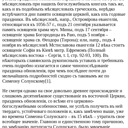
мѣсяцесловахъ при нашихъ богослужебныхъ книгахъ такъ же,
какъ и въ подобныхъ мѣсяцесловахъ греческихъ, нерѣдко
встрѣчаются дни памяти освященія церквей, какъ ихъ годовые
праздники. Въ мѣсяцесловѣ, напр., Остромірова евангелія,
относящагося къ 1056-57 г., подъ 21 сентября указывается
память освященія храма муч. Мины, подъ 17 сентября –
освященіе храма Богородицы въ Раю, подъ 5 ноября –
освященіе храма св. Ѳеодора (Тирона); или, напр., подъ 4
ноября въ мѣсяцесловѣ Мстиславова евангелія 12 вѣка стоитъ
освященіе Софіи въ Кіевѣ митр. Ефремомъ (Полный
мѣсяцесловъ востока – Сергія, т. I, стр. 92-93, 100). Въ
нѣкоторыхъ славянскихъ рукописныхъ уставахъ и требникахъ
очень подробно излагается и самое чинопослѣдованіе
праздника обновленія, при чемъ послѣднее почти до
мельчайшихъ подробностей сходно съ таковымъ же по
Симеону Солунскому[1].
Не смотря однако на свое довольно древнее происхожденіе и
слишкомъ десятивѣковое существованіе въ восточной Церкви,
праздникъ обновленія, со всѣми его церковно-
богослужебными особенностями, не успѣлъ получить въ ней
твердаго, устойчиваго положенія и, какъ замѣчено выше, уже
во времена Симеона Солунскаго – въ 15 вѣкѣ – утратилъ свое
всеобщее значеніе. Главною и единственною тому причиною,
по замѣчанію литургиста Солунскаго, было завоеваніе