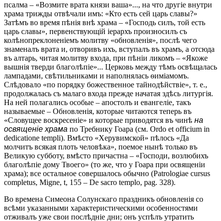
псалма – «Возмите врата князи ваша»..., на что другіе внутри
храма трижды отвѣчали имъ: «Кто есть сей царь славы?»
Затѣмъ во время пѣнія внѣ храма – «Господь силъ, той есть
царь славы», первенствующій іерархъ произносилъ съ
колѣнопреклоненіемъ молитву «обновленія», послѣ чего
знаменалъ врата и, отворивъ ихъ, вступалъ въ храмъ, а отсюда
въ алтарь, читая молитву входа, при пѣніи ликомъ – «Якоже
вышнія тверди благолѣпіе»... Церковь между тѣмъ освѣщалась
лампадами, свѣтильниками и наполнялась ѳиміамомъ.
Слѣдовало «по порядку божественное тайнодѣйствіе», т. е.,
продолжалась съ малаго входа прежде начатая здѣсь литургія.
На ней полагались особые – апостолъ и евангеліе, такъ
называемые – Обновленія, которые читаются теперь въ
«Словущее воскресеніе» и которые приводятся въ чинѣ
на
освященіе храма
по Требнику Гоара (см. Ordo et officium in
dedicatione templi). Вмѣсто «Херувимской» пѣлось «Да
молчитъ всякая плоть человѣка», поемое нынѣ только въ
Великую субботу, вмѣсто причастна – «Господи, возлюбихъ
благолѣпіе дому Твоего» (то же, что у Гоара при освященіи
храма); все остальное совершалось обычно (Patrologiae cursus
completus, Migne, t, 155 – De sacro templo, pag. 328).
Во времена Симеона Солунскаго праздникъ обновленія со
всѣми указанными характеристическими особенностями
отживалъ уже свои послѣдніе дни; онъ успѣлъ утратить