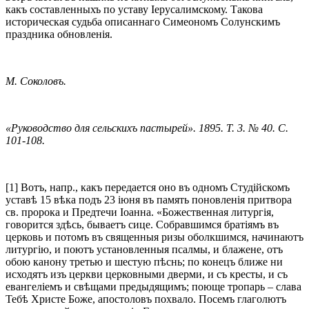
какъ составленныхъ по уставу Іерусалимскому. Такова
историческая судьба описаннаго Симеономъ Солунскимъ
праздника обновленія.
М. Соколовъ.
«Руководство для сельскихъ пастырей». 1895. Т. 3. № 40. С.
101-108.
[1] Вотъ, напр., какъ передается оно въ одномъ Студійскомъ
уставѣ 15 вѣка подъ 23 іюня въ память поновленія притвора
св. пророка и Предтечи Іоанна. «Божественная литургія,
говорится здѣсь, бываетъ сице. Собравшимся братіямъ въ
церковь и потомъ въ священныя ризы оболкшимся, начинаютъ
литургію, и поютъ установленныя псалмы, и блажене, отъ
обою канону третью и шестую пѣснь; по конецъ ближе ни
исходятъ изъ церкви церковными дверми, и съ кресты, и съ
евангеліемъ и свѣщами предыдящимъ; поюще тропарь – слава
Тебѣ Христе Боже, апостоловъ похвало. Посемъ глаголютъ