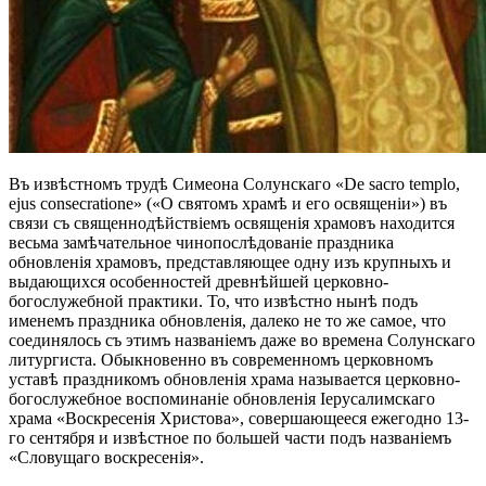
Въ извѣстномъ трудѣ Симеона Солунскаго «De sacro templo,
ejus consecratione» («О святомъ храмѣ и его освященіи») въ
связи съ священнодѣйствіемъ освященія храмовъ находится
весьма замѣчательное чинопослѣдованіе праздника
обновленія храмовъ, представляющее одну изъ крупныхъ и
выдающихся особенностей древнѣйшей церковно-
богослужебной практики. То, что извѣстно нынѣ подъ
именемъ праздника обновленія, далеко не то же самое, что
соединялось съ этимъ названіемъ даже во времена Солунскаго
литургиста. Обыкновенно въ современномъ церковномъ
уставѣ праздникомъ обновленія храма называется церковно-
богослужебное воспоминаніе обновленія Іерусалимскаго
храма «Воскресенія Христова», совершающееся ежегодно 13-
го сентября и извѣстное по большей части подъ названіемъ
«Словущаго воскресенія».