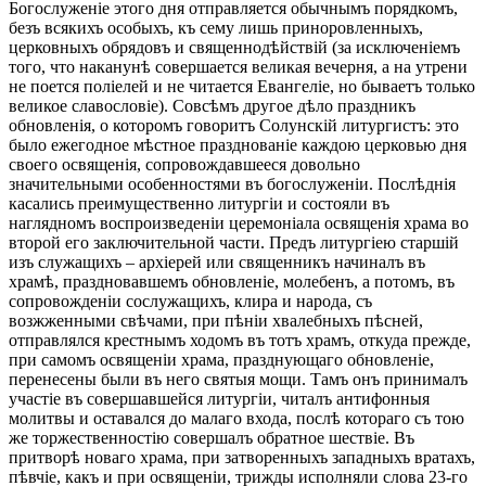
Богослуженіе этого дня отправляется обычнымъ порядкомъ,
безъ всякихъ особыхъ, къ сему лишь приноровленныхъ,
церковныхъ обрядовъ и священнодѣйствій (за исключеніемъ
того, что наканунѣ совершается великая вечерня, а на утрени
не поется поліелей и не читается Евангеліе, но бываетъ только
великое славословіе). Совсѣмъ другое дѣло праздникъ
обновленія, о которомъ говоритъ Солунскій литургистъ: это
было ежегодное мѣстное празднованіе каждою церковью дня
своего освященія, сопровождавшееся довольно
значительными особенностями въ богослуженіи. Послѣднія
касались преимущественно литургіи и состояли въ
наглядномъ воспроизведеніи церемоніала освященія храма во
второй его заключительной части. Предъ литургіею старшій
изъ служащихъ – архіерей или священникъ начиналъ въ
храмѣ, праздновавшемъ обновленіе, молебенъ, а потомъ, въ
сопровожденіи сослужащихъ, клира и народа, съ
возжженными свѣчами, при пѣніи хвалебныхъ пѣсней,
отправлялся крестнымъ ходомъ въ тотъ храмъ, откуда прежде,
при самомъ освященіи храма, празднующаго обновленіе,
перенесены были въ него святыя мощи. Тамъ онъ принималъ
участіе въ совершавшейся литургіи, читалъ антифонныя
молитвы и оставался до малаго входа, послѣ котораго съ тою
же торжественностію совершалъ обратное шествіе. Въ
притворѣ новаго храма, при затворенныхъ западныхъ вратахъ,
пѣвчіе, какъ и при освященіи, трижды исполняли слова 23-го