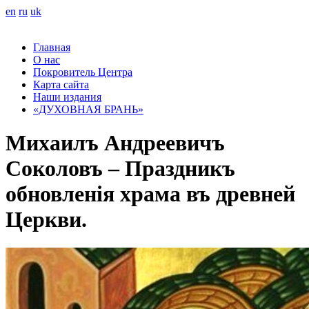
en
ru
uk
Главная
О нас
Покровитель Центра
Карта сайта
Наши издания
«ДУХОВНАЯ БРАНЬ»
Михаилъ Андреевичъ
Соколовъ – Праздникъ
обновленія храма въ древней
Церкви.