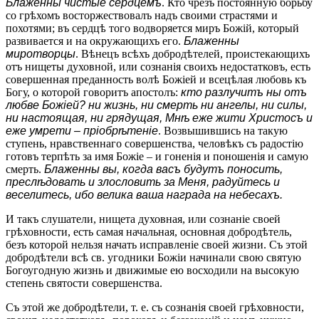
Блаженны чистые сердцемъ
. Кто чрезъ постоянную борьбу
со грѣхомъ восторжествовалъ надъ своими страстями и
похотями; въ сердцѣ того водворяется миръ Божій, который
развивается и на окружающихъ его.
Блаженны
миротворцы
. Вѣнецъ всѣхъ добродѣтелей, проистекающихъ
отъ нищеты духовной, или сознанія своихъ недостатковъ, есть
совершенная преданность волѣ Божіей и всецѣлая любовь къ
Богу, о которой говоритъ апостолъ:
кто разлучитъ ны отъ
любве Божіей? ни жизнь, ни смерть ни ангелы, ни силы,
ни настоящая, ни грядущая, Мнѣ еже жити Христосъ и
еже умрети – пріобрѣтеніе
. Возвышившись на такую
ступень, нравственнаго совершенства, человѣкъ съ радостію
готовъ терпѣть за имя Божіе – и гоненія и поношенія и самую
смерть.
Блаженны вы, когда васъ будутъ поносить,
преслѣдовать и злословить за Меня, радуйтесь и
веселитесь, ибо велика ваша награда на небесахъ.
И такъ слушатели, нищета духовная, или сознаніе своей
грѣховности, есть самая начальная, основная добродѣтель,
безъ которой нельзя начать исправленіе своей жизни. Съ этой
добродѣтели всѣ св. угодники Божіи начинали свою святую
Богоугодную жизнь и движимые ею восходили на высокую
степень святости совершенства.
Съ этой же добродѣтели, т. е. съ сознанія своей грѣховности,