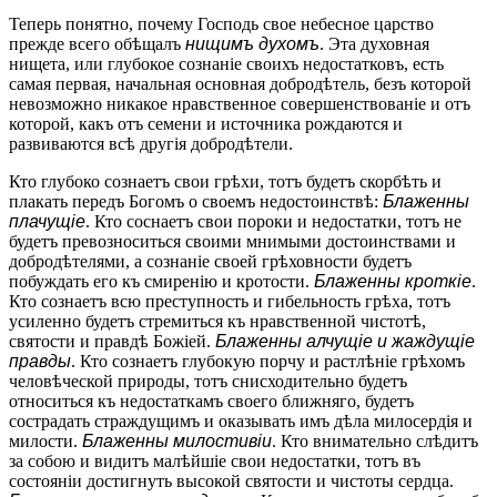
Теперь понятно, почему Господь свое небесное царство
прежде всего обѣщалъ
нищимъ духомъ
. Эта духовная
нищета, или глубокое сознаніе своихъ недостатковъ, есть
самая первая, начальная основная добродѣтель, безъ которой
невозможно никакое нравственное совершенствованіе и отъ
которой, какъ отъ семени и источника рождаются и
развиваются всѣ другія добродѣтели.
Кто глубоко сознаетъ свои грѣхи, тотъ будетъ скорбѣть и
плакать передъ Богомъ о своемъ недостоинствѣ:
Блаженны
плачущіе
. Кто соснаетъ свои пороки и недостатки, тотъ не
будетъ превозноситься своими мнимыми достоинствами и
добродѣтелями, а сознаніе своей грѣховности будетъ
побуждать его къ смиренію и кротости.
Блаженны кроткіе
.
Кто сознаетъ всю преступность и гибельность грѣха, тотъ
усиленно будетъ стремиться къ нравственной чистотѣ,
святости и правдѣ Божіей.
Блаженны алчущіе и жаждущіе
правды
. Кто сознаетъ глубокую порчу и растлѣніе грѣхомъ
человѣческой природы, тотъ снисходительно будетъ
относиться къ недостаткамъ своего ближняго, будетъ
сострадать страждущимъ и оказывать имъ дѣла милосердія и
милости.
Блаженны милостивіи
. Кто внимательно слѣдитъ
за собою и видитъ малѣйшіе свои недостатки, тотъ въ
состояніи достигнуть высокой святости и чистоты сердца.