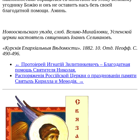
угоднику Божію и онъ не оставитъ насъ безъ своей
благодатной помощи. Аминь.
Новооскольскаго уѣзда, слоб. Велико-Михайловки, Успенской
церкви настоятель священникъ Іоаннъ Селивановъ.
«Курскія Епархіальныя Вѣдомости». 1882. 10. Отд. Неофф. С.
490-496.
← Протоіерей Игнатій Зилитинкевичъ – Благодатная
помощь Святителя Николая.
Распоряженія Россійской Церкви о празднованіи памяти
Святыхъ Кирилла и Меѳодія. →