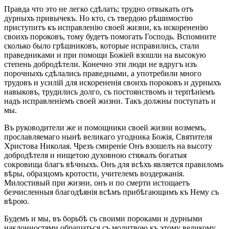
Правда что это не легко сдѣлать; трудно отвыкать отъ
дурныхъ привычекъ. Но кто, съ твердою рѣшимостію
приступитъ къ исправленію своей жизни, къ искорененію
своихъ пороковъ, тому будетъ помогать Господь. Вспомните
сколько было грѣшниковъ, которые исправились, стали
праведниками и при помощи Божіей взошли на высокую
степень добродѣтели. Конечно эти люди не вдругъ изъ
порочныхъ сдѣлались праведными, а употребили много
трудовъ и усилій для искорененія своихъ пороковъ и дурныхъ
навыковъ, трудились долго, съ постоянствомъ и терпѣніемъ
надъ исправленіемъ своей жизни. Такъ должны поступать и
мы.
Въ руководители же и помощники своей жизни возмемъ,
прославляемаго нынѣ великаго угодника Божія, Святителя
Христова Николая. Чрезъ смиреніе Онъ взошелъ на высоту
добродѣтеля и нищетою духовною стяжалъ богатыя
сокровища благъ вѣчныхъ. Онъ для всѣхъ является правиломъ
вѣры, образцомъ кротости, учителемъ воздержанія.
Милостивый при жизни, онъ и по смерти истощаетъ
безчисленныя благодѣянія всѣмъ прибѣгающимъ къ Нему съ
вѣрою.
Будемъ и мы, въ борьбѣ съ своими пороками и дурными
наклонностями обращаться съ молитвою къ этому великому