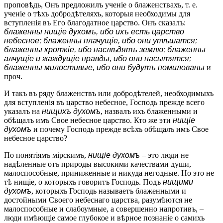
проповѣдь, Онъ предложилъ ученіе о блаженствахъ, т. е.
ученіе о тѣхъ добродѣтеляхъ, которыя необходимы для
вступленія въ Его благодатное царство. Онъ сказалъ:
блаженны нищіе духомъ, ибо ихъ есть царство
небесное; блаженны плачущіе, ибо они утѣшатся;
блаженны кроткіе, ибо наслѣдятъ землю; блаженны
алчущіе и жаждущіе правды, ибо они насытятся;
блаженны милостивые, ибо они будутъ помилованы
и
проч.
И такъ въ ряду блаженствъ или добродѣтелей, необходимыхъ
для вступленія въ царство небесное, Господь прежде всего
указалъ на
нищихъ духомъ
, назвалъ ихъ блаженными и
обѣщалъ имъ Cвое небесное царство. Кто же эти
нищіе
духомъ
и почему Господь прежде всѣхъ обѣщалъ имъ Свое
небесное царство?
По понятіямъ мірскимъ,
нищіе духомъ
– это люди не
надѣленные отъ природы высокими качествами души,
малоспособные, приниженные и никуда негодные. Но это не
тѣ нищіе, о которыхъ говоритъ Господь. Подъ
нищими
духомъ
, которыхъ Господь называетъ блаженными и
достойными Cвоего небеснаго царства, разумѣются не
малоспособные и слабоумные, а совершенно напротивъ, –
люди имѣющіе самое глубокое и вѣрное познаніе о самихъ