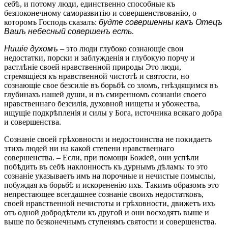
себѣ, и потому люди, единственно способные къ
безпоконечному саморазвитію и совершенствованію, о
которомъ Господь сказалъ:
будте совершенны какъ Отецъ
Вашъ небесный совершенъ есть
.
Нишіе духомъ
– это люди глубоко сознающіе свои
недостатки, порски и заблужденія и глубокую порчу и
растлѣніе своей нравственной природы Это люди,
стремящіеся къ нравственной чистотѣ и святости, но
сознающіе свое безсиліе въ борьбѣ со зломъ, гнѣздящимся въ
глубинахъ нашей души, и въ смиренномъ сознаніи своего
нравственнаго безсилія, духовной нищеты и убожества,
ищущіе подкрѣпленія и силы у Бога, источника всякаго добра
и совершенства.
Сознаніе своей грѣховности и недостоинства не покидаетъ
этихъ людей ни на какой степени нравственнаго
совершенства. – Если, при помощи Божіей, они успѣли
побѣдить въ себѣ наклонность къ дурнымъ дѣламъ: то это
сознаніе указываетъ имъ на порочные и нечистые помыслы,
побуждая къ борьбѣ и искорененію ихъ. Такимъ образомъ это
непрестающее всегдашнее сознаніе своихъ недостатковъ,
своей нравственной нечистоты и грѣховности, движетъ ихъ
отъ одной добродѣтели къ другой и они восходятъ выше и
выше по безконечнымъ ступенямъ святости и совершенства.