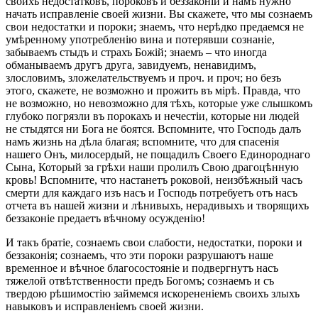
своихъ недостатковъ, пороковъ и беззаконій и намъ нужно
начать исправленіе своей жизни. Вы скажете, что мы сознаемъ
свои недостатки и пороки; знаемъ, что нерѣдко предаемся не
умѣренному употребленію вина и потерявши сознаніе,
забываемъ стыдъ и страхъ Божій; знаемъ – что иногда
обманываемъ другъ друга, завидуемъ, ненавидимъ,
злословимъ, зложелательствуемъ и проч. и проч; но безъ
этого, скажете, не возможно и прожить въ мірѣ. Правда, что
не возможно, но невозможно для тѣхъ, которые уже слышкомъ
глубоко погрязли въ порокахъ и нечестіи, которые ни людей
не стыдятся ни Бога не боятся. Вспомните, что Господь далъ
намъ жизнь на дѣла благая; вспомните, что для спасенія
нашего Онъ, милосердый, не пощадилъ Своего Единороднаго
Сына, Который за грѣхи наши пролилъ Свою драгоцѣнную
кровь! Вспомните, что настанетъ роковой, неизбѣжный часъ
смерти для каждаго изъ насъ и Господь потребуетъ отъ насъ
отчета въ нашей жизни и лѣнивыхъ, нерадивыхъ и творящихъ
беззаконіе предаетъ вѣчному осужденію!
И такъ братіе, сознаемъ свои слабости, недостатки, пороки и
беззаконія; сознаемъ, что эти пороки разрушаютъ наше
временное и вѣчное благосостояніе и подвергнутъ насъ
тяжелой отвѣтственности предъ Богомъ; сознаемъ и съ
твердою рѣшимостію займемся искорененіемъ своихъ злыхъ
навыковъ и исправленіемъ своей жизни.