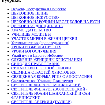
Рубрики:
Церковь, Государство и Общество
ЦЕРКОВНОЕ ПЕНИЕ
ЦЕРКОВНОЕ ИСКУССТВО
ЦЕРКОВНО-НАРОДНЫЙ МЕСЯЦЕСЛОВ НА РУСИ
ЦЕРКОВНАЯ ДИСЦИПЛИНА
ХРАМОЗДАТЕЛЬСТВО
УЧИЛИЩЕ МОЛИТВЫ
УЧАСТИЕ МИРЯН В ЖИЗНИ ЦЕРКВИ
Уставные чтения (проповедь книги)
УРОКИ ИЗ ЖИЗНИ СВЯТЫХ
УРОКИ БОГОСЛУЖЕНИЯ
Узкий путь в Царство Небесное
СЛУЖЕНИЕ ЖЕНЩИНЫ ХРИСТИАНКИ
СИНОДИК ПРАВОСЛАВИЯ
СИНАКСАРИ ПОСТНОЙ ТРИОДИ
СЕДМИЦА СТРАСТЕЙ ХРИСТОВЫХ
СВЯЩЕННАЯ БОРЬБА РПЦЗ С АПОСТАСИЕЙ
Святоотеческое Училище Благочестия
СВЯТИТЕЛЬ ФИЛАРЕТ МОСКОВСКИЙ
СВЯТИТЕЛЬ ФИЛАРЕТ (ВОЗНЕСЕНСКИЙ)
СВЯТИТЕЛЬ ИОАНН ШАНХАЙСКИЙ И САН-
ФРАНЦИССКИЙ
СВЯТИТЕЛЬ АВЕРКИЙ (ТАУШЕВ)