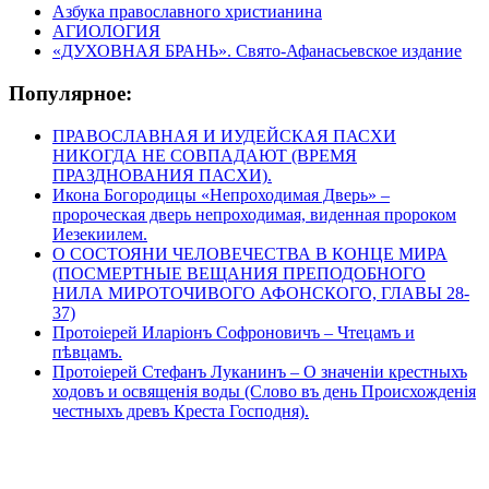
Азбука православного христианина
АГИОЛОГИЯ
«ДУХОВНАЯ БРАНЬ». Свято-Афанасьевское издание
Популярное:
ПРАВОСЛАВНАЯ И ИУДЕЙСКАЯ ПАСХИ
НИКОГДА НЕ СОВПАДАЮТ (ВРЕМЯ
ПРАЗДНОВАНИЯ ПАСХИ).
Икона Богородицы «Непроходимая Дверь» –
пророческая дверь непроходимая, виденная пророком
Иезекиилем.
О СОСТОЯНИ ЧЕЛОВЕЧЕСТВА В КОНЦЕ МИРА
(ПОСМЕРТНЫЕ ВЕЩАНИЯ ПРЕПОДОБНОГО
НИЛА МИРОТОЧИВОГО АФОНСКОГО, ГЛАВЫ 28-
37)
Протоіерей Иларіонъ Софроновичъ – Чтецамъ и
пѣвцамъ.
Протоіерей Стефанъ Луканинъ – О значеніи крестныхъ
ходовъ и освященія воды (Слово въ день Происхожденія
честныхъ древъ Креста Господня).