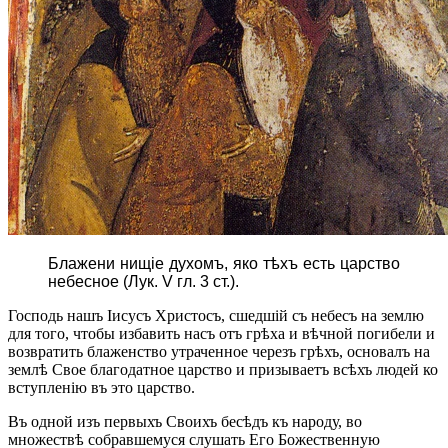
Блажени нищіе духомъ, яко тѣхъ есть царство
небесное (Лук. V гл. 3 ст.).
Господь нашъ Іисусъ Христосъ, сшедшій съ небесъ на землю
для того, чтобы избавить насъ отъ грѣха и вѣчной погибели и
возвратить блаженство утраченное черезъ грѣхъ, основалъ на
землѣ Свое благодатное царство и призываетъ всѣхъ людей ко
вступленію въ это царство.
Въ одной изъ первыхъ Cвоихъ бесѣдъ къ народу, во
множествѣ собравшемуся слушать Его Божественную