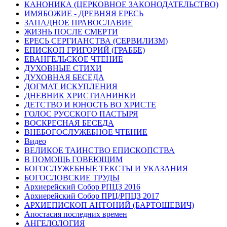
КАНОНИКА (ЦЕРКОВНОЕ ЗАКОНОДАТЕЛЬСТВО)
ИМЯБОЖИЕ - ДРЕВНЯЯ ЕРЕСЬ
ЗАПАДНОЕ ПРАВОСЛАВИЕ
ЖИЗНЬ ПОСЛЕ СМЕРТИ
ЕРЕСЬ СЕРГИАНСТВА (СЕРВИЛИЗМ)
ЕПИСКОП ГРИГОРИЙ (ГРАББЕ)
ЕВАНГЕЛЬСКОЕ ЧТЕНИЕ
ДУХОВНЫЕ СТИХИ
ДУХОВНАЯ БЕСЕДА
ДОГМАТ ИСКУПЛЕНИЯ
ДНЕВНИК ХРИСТИАНИНКИ
ДЕТСТВО И ЮНОСТЬ ВО ХРИСТЕ
ГОЛОС РУССКОГО ПАСТЫРЯ
ВОСКРЕСНАЯ БЕСЕДА
ВНЕБОГОСЛУЖЕБНОЕ ЧТЕНИЕ
Видео
ВЕЛИКОЕ ТАИНСТВО ЕПИСКОПСТВА
В ПОМОЩЬ ГОВЕЮЩИМ
БОГОСЛУЖЕБНЫЕ ТЕКСТЫ И УКАЗАНИЯ
БОГОСЛОВСКИЕ ТРУДЫ
Архиерейский Собор РПЦЗ 2016
Архиерейский Собор ПРЦ/РПЦЗ 2017
АРХИЕПИСКОП АНТОНИЙ (БАРТОШЕВИЧ)
Апостасия последних времен
АНГЕЛОЛОГИЯ