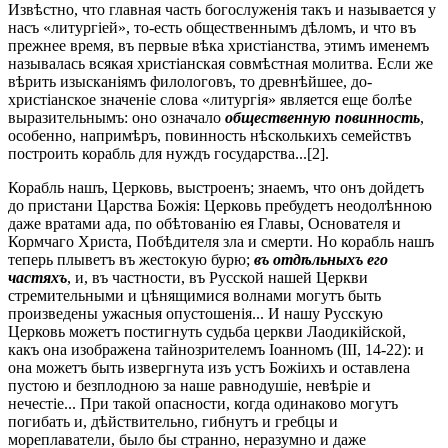
Извѣстно, что главная часть богослуженія такъ и называется у
насъ «литургіей», то-есть общественнымъ дѣломъ, и что въ
прежнее время, въ первые вѣка христіанства, этимъ именемъ
называлась всякая христіанская совмѣстная молитва. Если же
вѣрить изысканіямъ филологовъ, то древнѣйшее, до-
христіанское значеніе слова «литургія» является еще болѣе
выразительнымъ: оно означало
общественную повинность
,
особенно, напримѣръ, повинность нѣсколькихъ семействъ
построить корабль для нуждъ государства...[2].
Корабль нашъ, Церковь, выстроенъ; знаемъ, что онъ дойдетъ
до пристани Царства Божія: Церковь пребудетъ неодолѣнною
даже вратами ада, по обѣтованію ея Главы, Основателя и
Кормчаго Христа, Побѣдителя зла и смерти. Но корабль нашъ
теперь плыветъ въ жестокую бурю;
въ отдѣльныхъ его
частяхъ
, и, въ частности, въ Русской нашей Церкви
стремительными и цѣнящимися волнами могутъ быть
произведены ужасныя опустошенія... И нашу Русскую
Церковь можетъ постигнуть судьба церкви Лаодикійской,
какъ она изображена тайнозрителемъ Іоанномъ (III, 14-22): и
она можетъ быть извергнута изъ устъ Божіихъ и оставлена
пустою и безплодною за наше равнодушіе, невѣріе и
нечестіе... При такой опасности, когда одинаково могутъ
погибать и, дѣйствительно, гибнутъ и гребцы и
мореплаватели, было бы странно, неразумно и даже