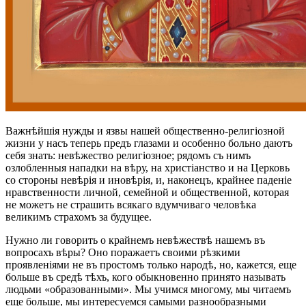
Важнѣйшія нужды и язвы нашей общественно-религіозной
жизни у насъ теперь предъ глазами и особенно больно даютъ
себя знать: невѣжество религіозное; рядомъ съ нимъ
озлобленныя нападки на вѣру, на христіанство и на Церковь
со стороны невѣрія и иновѣрія, и, наконецъ, крайнее паденіе
нравственности личной, семейной и общественной, которая
не можетъ не страшить всякаго вдумчиваго человѣка
великимъ страхомъ за будущее.
Нужно ли говорить о крайнемъ невѣжествѣ нашемъ въ
вопросахъ вѣры? Оно поражаетъ своими рѣзкими
проявленіями не въ простомъ только народѣ, но, кажется, еще
больше въ средѣ тѣхъ, кого обыкновенно принято называть
людьми «образованными». Мы учимся многому, мы читаемъ
еще больше, мы интересуемся самыми разнообразными