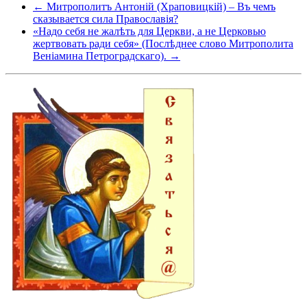
← Митрополитъ Антоній (Храповицкій) – Въ чемъ
сказывается сила Православія?
«Надо себя не жалѣть для Церкви, а не Церковью
жертвовать ради себя» (Послѣднее слово Митрополита
Веніамина Петроградскаго). →