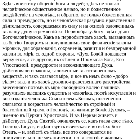
Здѣсь воистину общеніе Бога и людей; здѣсь не только
человѣческое общественное начало, но и божественное
воздѣйствіе на человѣка, и обратно, не только божественная
сила и премудрость, но и человѣческая разумно-нравственная
дѣятельность, совершаемая въ силу и на основѣ заложенныхъ
въ нашу душу стремленій къ Первообразу-Богу: здѣсь дѣло
Богочеловѣческое. Какъ въ первобытномъ хаосѣ, вызванномъ
къ бытію Творцомъ и получившимъ свои физическіе законы
міровые, для образованія, сохраненія, развитія и безпрерывной
жизни въ мірѣ, съ одной стороны, «Духъ Божій ношашеся
верху его», а съ другой, въ осѣненій Промысла Бога, Его
Vпостасной, премудрости и всеоживляющаго Духа,
дѣйствовали и законы, заложенные въ сотворенномъ
веществѣ, и такъ слагался міръ, и все въ немъ было «добро
зѣло»: такъ и въ хаосѣ духовно-нравственнаго разстройства,
внесеннаго потомъ въ міръ свободною волею падшихъ
разумныхъ высшихъ существъ и человѣка, послѣ искупленія и
возсозданія человѣка Спасителемъ-Богомъ, постепенно
слагается и возрастаетъ человѣчество въ стройный и
благолѣпный храмъ о Господѣ, въ жилище Божіе Духомъ, –
именно въ Церкви Христовой. И въ Церкви живетъ и
дѣйствуетъ Духъ Святой, оживляетъ ее, какъ глава свое тѣло,
Господь Іисусъ, и дѣйствуетъ всяческая и во всѣхъ Богъ
Отецъ, – и, вмѣстѣ съ тѣмъ, все это совершается не
принудительно, не механически, но въ союзѣ и живомъ