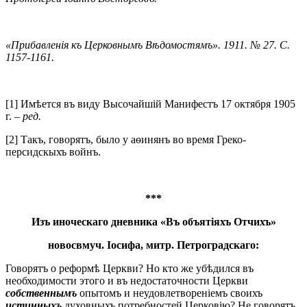
«Прибавленія къ Церковнымъ Вѣдомостямъ». 1911. № 27. С.
1157-1161.
[1] Имѣется въ виду Высочайшій Манифестъ 17 октября 1905
г.
– ред.
[2] Такъ, говорятъ, было у аѳинянъ во время Греко-
персидскыхъ войнъ.
***
Изъ иноческаго дневника «Въ объятіяхъ Отчихъ»
новосвмуч. Іосифа, митр. Петроградскаго:
Говорятъ о реформѣ Церкви? Но кто же убѣдился въ
необходимости этого и въ недостаточности Церкви
собственнымъ
опытомъ и неудовлетвореніемъ своихъ
истинныхъ
духовныхъ потребностей Церковію? Не говорятъ