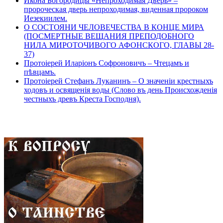
Икона Богородицы «Непроходимая Дверь» –
пророческая дверь непроходимая, виденная пророком
Иезекиилем.
О СОСТОЯНИ ЧЕЛОВЕЧЕСТВА В КОНЦЕ МИРА
(ПОСМЕРТНЫЕ ВЕЩАНИЯ ПРЕПОДОБНОГО
НИЛА МИРОТОЧИВОГО АФОНСКОГО, ГЛАВЫ 28-
37)
Протоіерей Иларіонъ Софроновичъ – Чтецамъ и
пѣвцамъ.
Протоіерей Стефанъ Луканинъ – О значеніи крестныхъ
ходовъ и освященія воды (Слово въ день Происхожденія
честныхъ древъ Креста Господня).