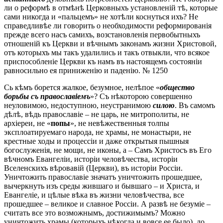
ли о реформѣ в отмѣнѣ Церковныхъ установленій тѣ, которые
сами никогда и «пальцемъ» не хотѣли коснуться ихъ? Не
справедливѣе ли говорить о необходимости реформированія
прежде всего насъ самихъ, возстановленія первобытныхъ
отношеній къ Церкви и вѣчнымъ законамъ жизни Христовой,
отъ которыхъ мы такъ удалились и такъ отвыкли, что всякое
приспособленіе Церкви къ намъ въ настоящемъ состояніи
равносильно ея приниженію и паденію. № 1250
Сь кѣмъ борется жалкое, безумное, нелѣпое «
общество
борьбы съ православіемъ
»? Съ нѣкоторою совершенно
неуловимою, недоступною, неустранимою
силою
. Въ самомъ
дѣлѣ, вѣдь православіе – не царь, не митрополиты, не
архіереи, не «
попы
», не невѣжественныя толпы
эксплоатируемаго народа, не храмы, не монастыри, не
крестные ходы и процессіи и даже открытыя пышныя
богослуженія, не мощи, не иконы, а – Самъ Христосъ въ Его
вѣчномъ Евангеліи, исторіи человѣчества, исторіи
Вселенскихъ вѣровавій (Церкви), въ исторіи Россіи.
Уничтожить православіе значатъ уничтожить прошедшее,
вычеркнуть изъ среды жившаго и бывшаго – и Христа, и
Евангеліе, и цѣлые вѣка въ жизни человѣчества, все
прошедшее – великое и славное Россіи. А развѣ не безуміе –
считать все это возможнымъ, достижимымъ? Можно
уничтожить храмы (которыхъ нѣкогда и вовсе ее было), до