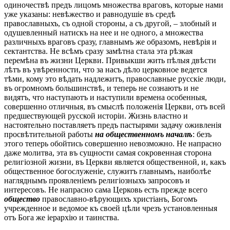
одиночествѣ предъ лицомъ множества враговъ, которые нами
уже указаны: невѣжество и равнодушіе въ средѣ
православныхъ, съ одной стороны, а съ другой, – злобный и
одушевленный натискъ на нее и не одного, а множества
различныхъ враговъ сразу, главнымъ же образомъ, невѣрія и
сектантства. Не всѣмъ сразу замѣтна стала эта рѣзкая
перемѣна въ жизни Церкви. Привыкши жить пѣлыя двѣсти
лѣтъ въ увѣренности, что за насъ дѣло церковное ведется
тѣми, кому это вѣдать надлежитъ, православные русскіе люди,
въ огромномъ большинствѣ, и теперь не сознаютъ и не
видятъ, что наступаютъ и наступили времена особенныя,
совершенно отличныя, въ смыслѣ положенія Церкви, отъ всей
предшествующей русской исторіи. Жизнь властно и
настоятельно поставляетъ предъ пастырями задачу оживленія
просвѣтительной работы
на общественномъ началѣ
: безъ
этого теперь обойтись совершенно невозможно. Не напрасно
даже молитва, эта въ сущности самая сокровенная сторона
религіозной жизни, въ Церкви является общественной, и, какъ
общественное богослуженіе, служитъ главнымъ, наиболѣе
нагляднымъ проявленіемъ религіозныхъ запросовъ и
интересовъ. Не напрасно сама Церковь есть прежде всего
общество
православно-вѣрующихъ христіанъ, Богомъ
учрежденное и ведомое къ своей цѣли чрезъ установленныя
отъ Бога же іерархію и таинства.