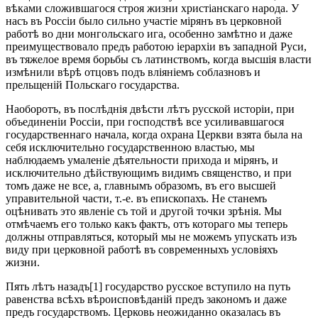
вѣками сложившагося строя жизни христіанскаго народа. У
насъ въ Россіи было сильно участіе мірянъ въ церковной
работѣ во дни монгольскаго ига, особенно замѣтно и даже
преимуществовало предъ работою іерархіи въ западной Руси,
въ тяжелое время борьбы съ латинствомъ, когда высшія власти
измѣнили вѣрѣ отцовъ подъ вліяніемъ соблазновъ и
прельщеній Польскаго государства.
Наоборотъ, въ послѣднія двѣсти лѣтъ русской исторіи, при
объединеніи Россіи, при господствѣ все усиливавшагося
государственнаго начала, когда охрана Церкви взята была на
себя исключительно государственною властью, мы
наблюдаемъ умаленіе дѣятельности прихода и мірянъ, и
исключительно дѣйствующимъ видимъ священство, и при
томъ даже не все, а, главнымъ образомъ, въ его высшей
управительной части, т.-е. въ епископахъ. Не станемъ
оцѣнивать это явленіе съ той и другой точки зрѣнія. Мы
отмѣчаемъ его только какъ фактъ, отъ котораго мы теперь
должны отправляться, который мы не можемъ упускать изъ
виду при церковной работѣ въ современныхъ условіяхъ
жизни.
Пять лѣтъ назадъ[1] государство русское вступило на путь
равенства всѣхъ вѣроисповѣданій предъ закономъ и даже
предъ государствомъ. Церковь неожиданно оказалась въ