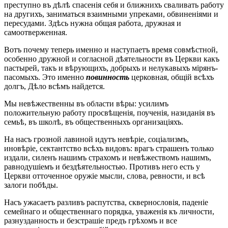
преступно въ дѣлѣ спасенія себя и ближнихъ сваливать работу
на другихъ, заниматься взаимными упреками, обвиненіями и
пересудами. Здѣсь нужна общая работа, дружная и
самоотверженная.
Вотъ почему теперь именно и наступаетъ время совмѣстной,
особенно дружной и согласной дѣятельности въ Церкви какъ
пастырей, такъ и вѣрующихъ, добрыхъ и нелукавыхъ мірянъ-
пасомыхъ. Это именно
повинность
церковная, общій всѣхъ
долгъ, Дѣло всѣмъ найдется.
Мы невѣжественны въ области вѣры: усилимъ
положительную работу просвѣщенія, поученія, назиданія въ
семьѣ, въ школѣ, въ общественныхъ организаціяхъ.
На насъ грозной лавиной идутъ невѣріе, соціализмъ,
иновѣріе, сектантство всѣхъ видовъ: врагъ страшенъ только
издали, силенъ нашимъ страхомъ и невѣжествомъ нашимъ,
равнодушіемъ и бездѣятельностью. Противъ него есть у
Церкви отточенное оружіе мысли, слова, ревности, и всѣ
залоги побѣды.
Насъ ужасаетъ разливъ распутства, сквернословія, паденіе
семейнаго и общественнаго порядка, уваженія къ личности,
разнузданность и безстрашіе предъ грѣхомъ и все