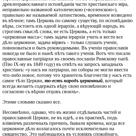
древлеправославнаго исповѣданія части христіанскаго міра,
неправильно названной католическою («вселенскою»),
правильно же называемой латинствомъ, временное возведено
въ вѣчное; тамъ Церковь по самому существу, по исповѣданію
вѣры, состоитъ изъ одной іерархіи, а вѣрующій народъ, въ
строгомъ смыслѣ слова, не есть Церковь, а есть только
«церковная масса»; тамъ задача іерархіи учить и вести все
дѣло церковное, задача мірянъ – только слушать ученіе,
повиноваться и быть руководимыми. Въ ученіи православія
никогда не было и нынѣ нѣтъ такого ученія. Вотъ что писали
православные патріархи въ своемъ посланіи Римскому папѣ
(Пію ІХ-му въ 1849 году) въ отвѣтъ на запросъ западныхъ
христіанъ: «у насъ ни патріархи, ни соборы не могли ввести
что-либо новое, потому что хранитель благочестія у насъ есть
самое тѣло Церкви,
то-естъ народъ церковный
, который
всегда желаетъ содержать вѣру свою неизмѣнною и
согласною съ вѣрою отцовъ своихъ».
Этими словами сказано все.
Несомнѣнно, однако, что въ жизни отдѣльныхъ частей и
православной Церкви, не въ идеѣ, а въ практикѣ, подъ
вліяніемъ различныхъ причинъ, бывали времена, когда все
церковное дѣло возлагалось почти исключительно на
священство. Это наблюдалось въ условіяхъ спокойнаго,