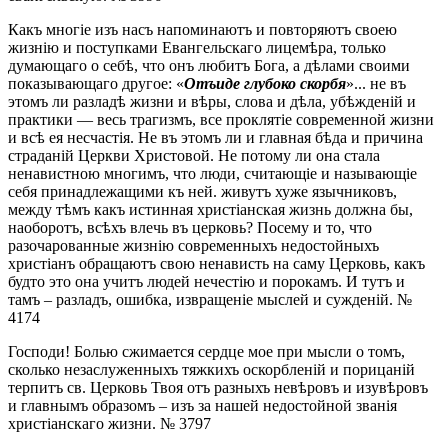
Какъ многіе изъ насъ напоминаютъ и повторяютъ своею
жизнію и поступками Евангельскаго лицемѣра, только
думающаго о себѣ, что онъ любитъ Бога, а дѣлами своими
показывающаго другое: «
Отъиде глубоко скорбя
»... не въ
этомъ ли разладѣ жизни и вѣры, слова и дѣла, убѣжденій и
практики — весь трагизмъ, все проклятіе современной жизни
и всѣ ея несчастія. Не въ этомъ ли и главная бѣда и причина
страданій Церкви Христовой. Не потому ли она стала
ненавистною многимъ, что люди, считающіе и называющіе
себя принадлежащими къ ней. живутъ хуже язычниковъ,
между тѣмъ какъ истинная христіанская жизнь должна бы,
наоборотъ, всѣхъ влечь въ церковь? Посему и то, что
разочарованные жизнію современныхъ недостойныхъ
христіанъ обращаютъ свою ненависть на саму Церковь, какъ
будто это она учитъ людей нечестію и порокамъ. И тутъ и
тамъ – разладъ, ошибка, извращеніе мыслей и сужденій. №
4174
Господи! Болью сжимается сердце мое при мысли о томъ,
сколько незаслуженныхъ тяжкихъ оскорбленій и порицаній
терпитъ св. Церковь Твоя отъ разныхъ невѣровъ и изувѣровъ
и главнымъ образомъ – изъ за нашей недостойной званія
христіанскаго жизни. № 3797