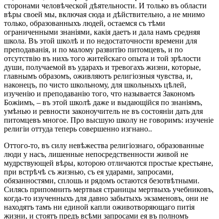
сторонами человѣческой дѣятельности. И только въ области
вѣры своей мы, включая сюда и дѣйствительно, а не мнимо
только, образованныхъ людей, остаемся съ тѣми
ограниченными знаніями, какія даетъ и дала намъ средняя
школа. Въ этой школѣ и по недостаточности времени для
преподаванія, и по малому развитію питомцевъ, и по
отсутствію въ нихъ того житейскаго опыта и той зрѣлости
души, получаемой въ ударахъ и тревогахъ жизни, которые,
главнымъ образомъ, оживляютъ религіозныя чувства, и,
наконецъ, по чисто школьному, для школьныхъ цѣлей,
изученію и преподаванію того, что называется Закономъ
Божіимъ, – въ этой школѣ даже и выдающійся по знаніямъ,
умѣнью и ревности законоучитель не въ состояніи дать для
питомцевъ многое. Про высшую школу не говоримъ: изученіе
религіи оттуда теперь совершенно изгнано..
Оттого-то, въ силу невѣжества религіознаго, образованные
люди у насъ, лишенные непосредственности живой не
мудрствующей вѣры, которою отличаются простые крестьяне,
при встрѣчѣ съ жизнью, съ ея ударами, запросами,
обязанностями, сплошь и рядомъ остаются безотвѣтными.
Силясь припомнить мертвыя страницы мертвыхъ учебниковъ,
когда-то изученныхъ для давно забытыхъ экзаменовъ, они не
находятъ тамъ ни единой капли оживотворяющаго питія
жизни, и стоятъ предъ всѣми запросами ея въ полномъ