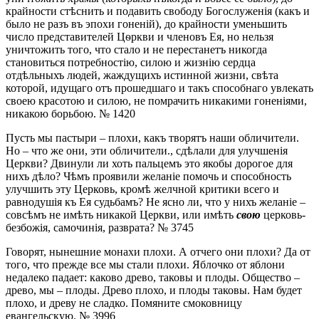
крайности стѣснить и подавить свободу Богослуженія (какъ и
было не разъ въ эпохи гоненій), до крайности уменьшить
число представителей Цѳркви и членовъ Ея, но нельзя
уничтожить того, что стало и не перестанетъ никогда
становиться потребностію, силою и жизнію сердца
отдѣльныхъ людей, жаждущихъ истинной жизни, свѣта
которой, идущаго отъ прошедшаго и такъ способнаго увлекать
своею красотою и силою, не помрачить никакими гоненіями,
никакою борьбою. № 1420
Пусть мы пастыри – плохи, какъ творятъ наши обличители.
Но – что же они, эти обличители., сдѣлали для улучшенія
Церкви? Двинули ли хоть пальцемъ это якобы дорогое для
нихъ дѣло? Чѣмъ проявили желаніе помочь и способность
улучшить эту Церковь, кромѣ желчной критики всего и
равнодушія къ Ея судьбамъ? Не ясно ли, что у нихъ желаніе –
совсѣмъ не имѣть никакой Церкви, или имѣть
свою
церковь-
безбожія, самочинія, разврата? № 3745
Говорят, нынешние монахи плохи. А отчего они плохи? Да от
того, что прежде все мы стали плохи. Яблочко от яблони
недалеко падает: каково древо, таковы и плоды. Общество –
древо, мы – плоды. Древо плохо, и плоды таковы. Нам будет
плохо, и древу не сладко. Помяните смоковницу
евангельскую. № 3996