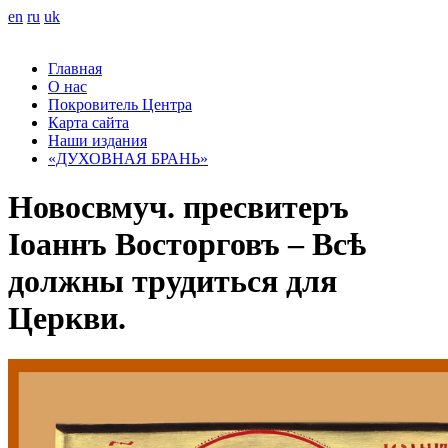
en
ru
uk
Главная
О нас
Покровитель Центра
Карта сайта
Наши издания
«ДУХОВНАЯ БРАНЬ»
Новосвмуч. пресвитеръ
Іоаннъ Восторговъ – Всѣ
должны трудиться для
Церкви.