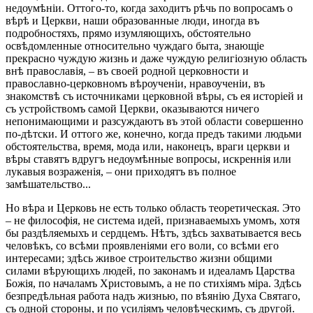
недоумѣніи. Оттого-то, когда заходитъ рѣчь по вопросамъ о
вѣрѣ и Церкви, наши образованные люди, иногда въ
подробностяхъ, прямо изумляющихъ, обстоятельно
освѣдомленные относительно чуждаго быта, знающіе
прекрасно чуждую жизнь и даже чуждую религіозную область
внѣ православія, – въ своей родной церковности и
православно-церковномъ вѣроученіи, нравоученіи, въ
знакомствѣ съ источниками церковной вѣры, съ ея исторіей и
съ устройствомъ самой Церкви, оказываются ничего
непонимающими и разсуждаютъ въ этой области совершенно
по-дѣтски. И оттого же, конечно, когда предъ такими людьми
обстоятельства, время, мода или, наконецъ, враги церкви и
вѣры ставятъ вдругъ недоумѣнные вопросы, искреннія или
лукавыя возраженія, – они приходятъ въ полное
замѣшательство...
Но вѣра и Церковь не есть только область теоретическая. Это
– не философія, не система идей, признаваемыхъ умомъ, хотя
бы раздѣляемыхъ и сердцемъ. Нѣтъ, здѣсь захватывается весь
человѣкъ, со всѣми проявленіями его воли, со всѣми его
интересами; здѣсь живое строительство жизни общими
силами вѣрующихъ людей, по законамъ и идеаламъ Царства
Божія, по началамъ Христовымъ, а не по стихіямъ міра. Здѣсь
безпредѣльная работа надъ жизнью, по вѣянію Духа Святаго,
съ одной стороны, и по усиліямъ человѣческимъ, съ другой.