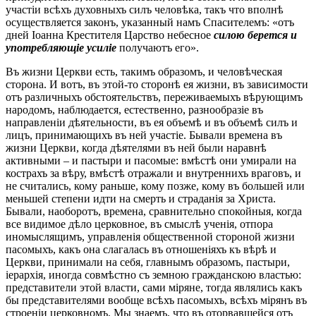
участіи всѣхъ духовныхъ силъ человѣка, такъ что вполнѣ
осуществляется законъ, указанный намъ Спасителемъ: «отъ
дней Іоанна Крестителя Царство небесное
силою берется и
употребляющіе усиліе
получаютъ его».
Въ жизни Церкви есть, такимъ образомъ, и человѣческая
сторона. И вотъ, въ этой-то сторонѣ ея жизни, въ зависимости
отъ различныхъ обстоятельствъ, переживаемыхъ вѣрующимъ
народомъ, наблюдается, естественно, разнообразіе въ
направленіи дѣятельности, въ ея объемѣ и въ объемѣ силъ и
лицъ, принимающихъ въ ней участіе. Бывали времена въ
жизни Церкви, когда дѣятелями въ ней были наравнѣ
активными – и пастыри и пасомые: вмѣстѣ они умирали на
кострахъ за вѣру, вмѣстѣ отражали и внутреннихъ враговъ, и
не считались, кому раньше, кому позже, кому въ большей или
меньшей степени идти на смерть и страданія за Христа.
Бывали, наоборотъ, времена, сравнительно спокойныя, когда
все видимое дѣло церковное, въ смыслѣ ученія, отпора
иномыслящимъ, управленія общественной стороной жизни
пасомыхъ, какъ она слагалась въ отношеніяхъ къ вѣрѣ и
Церкви, принимали на себя, главнымъ образомъ, пастыри,
іерархія, иногда совмѣстно съ земною гражданскою властью:
представители этой власти, сами міряне, тогда являлись какъ
бы представителями вообще всѣхъ пасомыхъ, всѣхъ мірянъ въ
строеніи церковномъ. Мы знаемъ, что въ оторвавшейся отъ