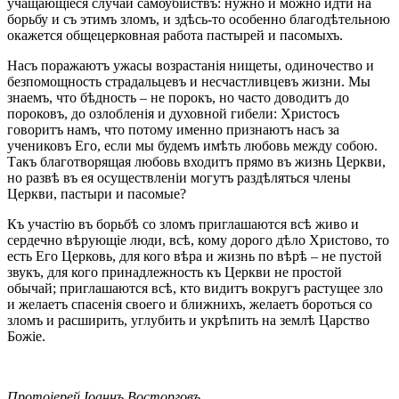
учащающіеся случаи самоубійствъ: нужно и можно идти на
борьбу и съ этимъ зломъ, и здѣсь-то особенно благодѣтельною
окажется общецерковная работа пастырей и пасомыхъ.
Насъ поражаютъ ужасы возрастанія нищеты, одиночество и
безпомощность страдальцевъ и несчастливцевъ жизни. Мы
знаемъ, что бѣдность – не порокъ, но часто доводитъ до
пороковъ, до озлобленія и духовной гибели: Христосъ
говоритъ намъ, что потому именно признаютъ насъ за
учениковъ Его, если мы будемъ имѣть любовь между собою.
Такъ благотворящая любовь входитъ прямо въ жизнь Церкви,
но развѣ въ ея осуществленіи могутъ раздѣляться члены
Церкви, пастыри и пасомые?
Къ участію въ борьбѣ со зломъ приглашаются всѣ живо и
сердечно вѣрующіе люди, всѣ, кому дорого дѣло Христово, то
есть Его Церковь, для кого вѣра и жизнь по вѣрѣ – не пустой
звукъ, для кого принадлежность къ Церкви не простой
обычай; приглашаются всѣ, кто видитъ вокругъ растущее зло
и желаетъ спасенія своего и ближнихъ, желаетъ бороться со
зломъ и расширить, углубить и укрѣпить на землѣ Царство
Божіе.
Протоіерей Іоаннъ Восторговъ.