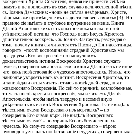
воскресеніи Христа Спасителя, нельзя не привести себѣ на
память и не приложить къ сему случаю величественной пѣсни
св. Іоанна Дамаскина: «нощь не свѣтла невѣрнымъ, Христе,
вѣрнымъ же просвѣщеніе въ сладости словесъ твоихъ»{3}. Но
правило сіе имѣетъ и глубокое внутреннее значеніе. Книга
Дѣяній Апостольскихъ есть опытное доказательство той
утѣшительной истины, что Господь нашъ Іисусъ Христосъ
дѣйствительно воскресъ. Св. Іоаннъ Златоустъ, разсуждая о
томъ, почему книга сія читается отъ Пасхи до Пятидесятницы,
говоритъ: «послѣ воспоминанія страданій Христовыхъ мы
празднуемъ Его воскресеніе: но наилучшимъ
доказательствеиъ истины Воскресенія Христова служатъ
чудеса, совершенныя апостолами: а книга Дѣяній есть не иное
что, какъ повѣствованіе о чудесахъ апостольскихъ. Итакъ, что
наиболѣе увѣряетъ насъ въ истинѣ Воскресенія Христова, то
и заповѣдали отцы читать тотчасъ послѣ дней страданія и
живоноснаго Воскресенія. По сей-то причинѣ, возлюбленные,
тотчасъ послѣ креста и воскресенія, мы и читаемъ Дѣянія
Апостольскія, чтобы имѣть твердую и несомнѣнную
увѣренность въ истинѣ Воскресенія Христова. Ты не видѣлъ
тѣлесными очами Воскресшаго изъ мертвыхъ? – но
созерцаешь Его очами вѣры. Не видѣлъ Воскресшаго
тѣлесными очами? – но узришь Его въ безчисленныхъ
чудесахъ. Къ сему-то созерцанію Воскресшаго – вѣрою
руководствуетъ насъ повѣствованіе о чудесахъ, совершенныхъ