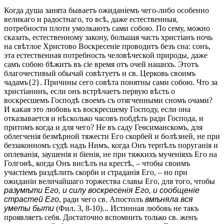
Когда душа занята бываетъ ожиданіемъ чего-либо особенно
великаго и радостнаго, то всѣ, даже естественныя,
потребности плоти умолкаютъ сами собою. По сему, можно
сказать, естественному закону, большая часть христіанъ ночь
на свѣтлое Христово Воскресеніе проводитъ безъ сна: сонъ,
эта естественная потребность человѣческой природы, даже
самъ собою бѣжитъ въ сіе время отъ очей нашихъ. Этотъ
благочестивый обычай совѣтуетъ и св. Церковь своимъ
чадамъ{2}. Причины сего совѣта понятны сами собою. Что за
христіанинъ, если онъ встрѣчаетъ первую вѣсть о
воскресшемъ Господѣ своемъ съ отягченными сномъ очами?
И какая это любовь къ воскресшему Господу, если она
отказывается и нѣсколько часовъ побдѣть ради Господа, и
притомъ когда и для чего? Не въ саду Геѳсиманскомъ, для
облегченія безмѣрной тяжести Его скорбей и болѣзней, не при
беззаконномъ судѣ надъ Нимъ, когда Онъ терпѣлъ поруганія и
оплеванія, заушенія и біенія, не при тяжкихъ мученіяхъ Его на
Голгоѳѣ, когда Онъ висѣлъ на крестѣ, – чтобы своимъ
участіемъ раздѣлить скорби и страданія Его, – но при
ожиданіи величайшаго торжества славы Его, для того, чтобы
разумѣти Его, и силу воскресенія Его, и сообщеніе
страстей Его
, ради чего св. Апостолъ
вмѣняла вся
уметы быти
(Фил. 3, 8-10)... Истинная любовь не такъ
проявляетъ себя. Достаточно вспомнить только св. женъ