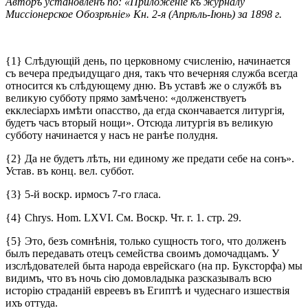
Авторъ установленъ по: «Приложеніе къ журналу
Миссіонерское Обозрѣніе» Кн. 2-я (Апрѣль-Іюнь) за 1898 г.
{1} Слѣдующій день, по церковному счисленію, начинается
съ вечера предъидущаго дня, такъ что вечерняя служба всегда
относится къ слѣдующему дню. Въ уставѣ же о службѣ въ
великую субботу прямо замѣчено: «долженствуетъ
екклесіархъ имѣти опасство, да егда скончавается литургія,
будетъ часъ вторый нощи». Отсюда литургія въ великую
субботу начинается у насъ не ранѣе полудня.
{2} Да не будетъ лѣть, ни единому же предати себе на сонъ».
Устав. въ конц. вел. суббот.
{3} 5-й воскр. ирмосъ 7-го гласа.
{4} Chrys. Hom. LXVI. См. Воскр. Чт. г. 1. стр. 29.
{5} Это, безъ сомнѣнія, только сущность того, что долженъ
былъ передавать отецъ семейства своимъ домочадцамъ. У
изслѣдователей быта народа еврейскаго (на пр. Буксторфа) мы
видимъ, что въ ночь сію домовладыка разсказывалъ всю
исторію страданій евреевъ въ Египтѣ и чудеснаго изшествія
ихъ оттуда.