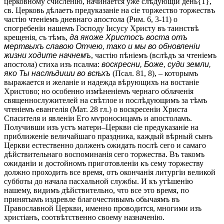
церковному счисленію, начинается уже слѣдующій день{1},
св. Церковь дѣлаетъ предуказаніе на сіе торжество торжествъ
частію чтеніемъ дневнаго апостола (Рим. 6, 3-11) о
спогребеніи нашемъ Господу Іисусу Христу въ таинствѣ
крещенія, съ тѣмъ,
да якоже Христосъ воста отъ
мертвыхъ славою Отчею, тако и мы во обновленіи
жизни ходите начнемъ
, частію пѣніемъ (вслѣдъ за чтеніемъ
апостола) стиха изъ псалма:
воскресни, Боже, суди земли,
яко Ты наслѣдиши во всѣхъ
(Псал. 81, 8), – которымъ
выражается и желаніе и надежда вѣрующихъ на востаніе
Христово; но особенно измѣненіемъ чернаго облаченія
священнослужителей на свѣтлое и послѣдующимъ за тѣмъ
чтеніемъ евангелія (Мат. 28 гл.) о воскресеніи Христа
Спасителя и явленіи Его мѵроносицамъ и апостоламъ.
Получивши изъ устъ матери–Церкви сіе предуказаніе на
приближеніе величайшаго праздника, каждый вѣрный сынъ
Церкви естественно долженъ ожидать послѣ сего и самаго
дѣйствительнаго воспоминанія сего торжества. Въ такомъ
ожиданіи и достойномъ приготовленіи къ сему торжеству
должно проходить все время, отъ окончанія литургіи великой
субботы до начала пасхальной службы. И къ утѣшенію
нашему, видимъ дѣйствительно, что все это время, по
принятымъ издревле благочестивымъ обычаямъ въ
Православной Церкви, именно проводится, многими изъ
христіанъ, соотвѣтственно своему назначенію.