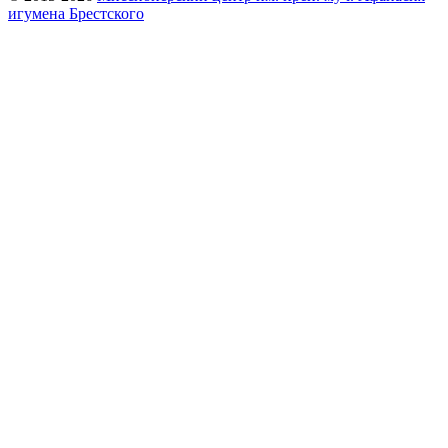
игумена Брестского