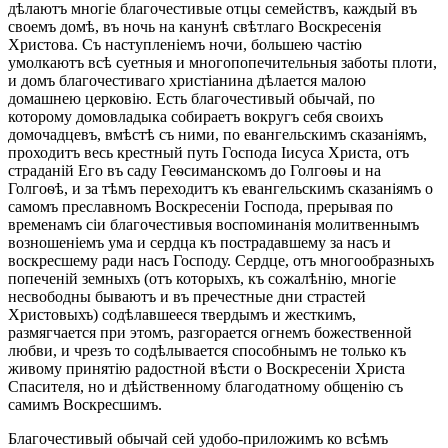
дѣлаютъ многіе благочестивые отцы семействъ, каждый въ
своемъ домѣ, въ ночь на канунѣ свѣтлаго Воскресенія
Христова. Съ наступленіемъ ночи, большею частію
умолкаютъ всѣ суетныя и многопопечительныя заботы плоти,
и домъ благочестиваго христіанина дѣлается малою
домашнею церковію. Есть благочестивый обычай, по
которому домовладыка собираетъ вокругъ себя своихъ
домочадцевъ, вмѣстѣ съ ними, по евангельскимъ сказаніямъ,
проходитъ весь крестный путь Господа Іисуса Христа, отъ
страданій Его въ саду Геѳсиманскомъ до Голгоѳы и на
Голгоѳѣ, и за тѣмъ переходитъ къ евангельскимъ сказаніямъ о
самомъ преславномъ Воскресеніи Господа, прерывая по
временамъ сіи благочестивыя воспоминанія молитвеннымъ
возношеніемъ ума и сердца къ пострадавшему за насъ и
воскресшему ради насъ Господу. Сердце, отъ многообразныхъ
попеченій земныхъ (отъ которыхъ, къ сожалѣнію, многіе
несвободны бываютъ и въ пречестные дни страстей
Христовыхъ) содѣлавшееся твердымъ и жесткимъ,
размягчается при этомъ, разгорается огнемъ божественной
любви, и чрезъ то содѣлывается способнымъ не только къ
живому принятію радостной вѣсти о Воскресеніи Христа
Спасителя, но и дѣйственному благодатному общенію съ
самимъ Воскресшимъ.
Благочестивый обычай сей удобо-приложимъ ко всѣмъ