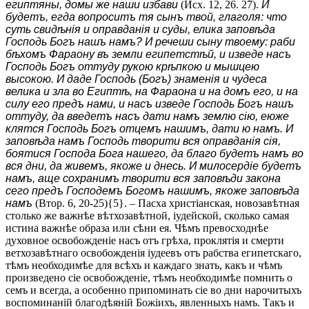
египтяны, домы же наши избави
(Исх. 12, 26. 27).
И
будетъ, егда вопроситъ тя сынъ твой, глаголя: что
суть свидѣнія и оправданія и суды, елика заповѣда
Господь Богъ нашъ намъ? И речеши сыну твоему: раби
бѣхомъ Фараону въ земли египетстѣй, и изведе насъ
Господь Богъ оттуду рукою крѣпкою и мышцею
высокою. И даде Господь (Богъ) знаменія и чудеса
велика и зла во Египтѣ, на Фараона и на домъ его, и на
силу его предъ нами, и насъ изведе Господь Богъ нашъ
оттуду, да введетъ насъ дати намъ землю сію, еюже
клятся Господь Богъ отцемъ нашимъ, дати ю намъ. И
заповѣда намъ Господь творити вся оправданія сія,
боятися Господа Бога нашего, да благо будетъ намъ во
вся дни, да живемъ, якоже и днесь. И милосердіе будетъ
намъ, аще сохранимъ творити вся заповѣди закона
сего предъ Господемъ Богомъ нашимъ, якоже заповѣда
намъ
(Втор. 6, 20-25){5}. – Пасха христіанская, новозавѣтная
столько же важнѣе вѣтхозавѣтной, іудейской, сколько самая
истина важнѣе образа или сѣни ея. Чѣмъ превосходнѣе
духовное освобожденіе насъ отъ грѣха, проклятія и смерти
ветхозавѣтнаго освобожденія іудеевъ отъ рабства египетскаго,
тѣмъ необходимѣе для всѣхъ и каждаго знать, какъ и чѣмъ
произведено сіе освобожденіе, тѣмъ необходимѣе помнить о
семъ и всегда, а особенно припоминать сіе во дни нарочитыхъ
воспоминаній благодѣяній Божіихъ, явленныхъ намъ. Такъ и