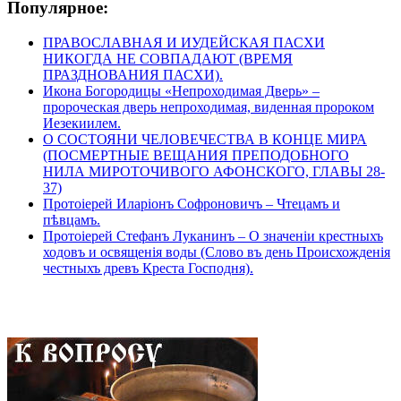
Популярное:
ПРАВОСЛАВНАЯ И ИУДЕЙСКАЯ ПАСХИ
НИКОГДА НЕ СОВПАДАЮТ (ВРЕМЯ
ПРАЗДНОВАНИЯ ПАСХИ).
Икона Богородицы «Непроходимая Дверь» –
пророческая дверь непроходимая, виденная пророком
Иезекиилем.
О СОСТОЯНИ ЧЕЛОВЕЧЕСТВА В КОНЦЕ МИРА
(ПОСМЕРТНЫЕ ВЕЩАНИЯ ПРЕПОДОБНОГО
НИЛА МИРОТОЧИВОГО АФОНСКОГО, ГЛАВЫ 28-
37)
Протоіерей Иларіонъ Софроновичъ – Чтецамъ и
пѣвцамъ.
Протоіерей Стефанъ Луканинъ – О значеніи крестныхъ
ходовъ и освященія воды (Слово въ день Происхожденія
честныхъ древъ Креста Господня).