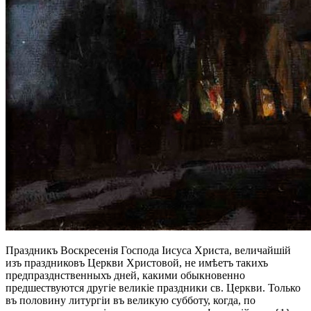
Праздникъ Воскресенія Господа Іисуса Христа, величайшій
изъ праздниковъ Церкви Христовой, не имѣетъ такихъ
предпразднственныхъ дней, какими обыкновенно
предшествуются другіе великіе праздники св. Церкви. Только
въ половину литургіи въ великую субботу, когда, по