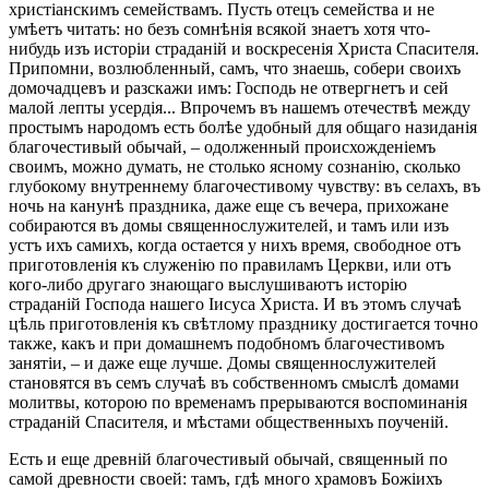
христіанскимъ семействамъ. Пусть отецъ семейства и не
умѣетъ читать: но безъ сомнѣнія всякой знаетъ хотя что-
нибудь изъ исторіи страданій и воскресенія Христа Спасителя.
Припомни, возлюбленный, самъ, что знаешь, собери своихъ
домочадцевъ и разскажи имъ: Господь не отвергнетъ и сей
малой лепты усердія... Впрочемъ въ нашемъ отечествѣ между
простымъ народомъ есть болѣе удобный для общаго назиданія
благочестивый обычай, – одолженный происхожденіемъ
своимъ, можно думать, не столько ясному сознанію, сколько
глубокому внутреннему благочестивому чувству: въ селахъ, въ
ночь на канунѣ праздника, даже еще съ вечера, прихожане
собираются въ домы священнослужителей, и тамъ или изъ
устъ ихъ самихъ, когда остается у нихъ время, свободное отъ
приготовленія къ служенію по правиламъ Церкви, или отъ
кого-либо другаго знающаго выслушиваютъ исторію
страданій Господа нашего Іисуса Христа. И въ этомъ случаѣ
цѣль приготовленія къ свѣтлому празднику достигается точно
также, какъ и при домашнемъ подобномъ благочестивомъ
занятіи, – и даже еще лучше. Домы священнослужителей
становятся въ семъ случаѣ въ собственномъ смыслѣ домами
молитвы, которою по временамъ прерываются воспоминанія
страданій Спасителя, и мѣстами общественныхъ поученій.
Есть и еще древній благочестивый обычай, священный по
самой древности своей: тамъ, гдѣ много храмовъ Божіихъ