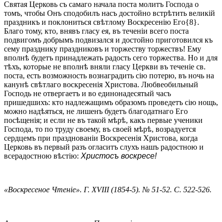
Святая Церковь съ самаго начала поста молитъ Господа о
томъ, чтобы Онъ сподобилъ насъ достойно встрѣтить великій
праздникъ и поклониться свѣтлому Воскресенію Его{8}.
Благо тому, кто, внявъ гласу ея, въ теченіи всего поста
подвигомъ добрымъ подвизался и достойно приготовился къ
сему празднику праздниковъ и торжеству торжествъ! Ему
вполнѣ будетъ принадлежать радость сего торжества. Но и для
тѣхъ, которые не вполнѣ вняли гласу Церкви въ теченіе св.
поста, есть возможность вознаградить сію потерю, въ ночь на
канунѣ свѣтлаго воскресенія Христова. Любвеобильный
Господь не отвергаетъ и во единонадесятый часъ
пришедшихъ: кто надлежащимъ образомъ проведетъ сію нощь,
можно надѣяться, не лишенъ будетъ благодатнаго Его
посѣщенія; и если не въ такой мѣрѣ, какъ первые ученики
Господа, то по труду своему, въ своей мѣрѣ, возрадуется
сердцемъ при празднованіи Воскресенія Христова, когда
Церковь въ первый разъ огласитъ слухъ нашъ радостною и
всерадостною вѣстію:
Христосъ воскресе!
«Воскресеное Чтеніе». Г. XVIII (1854-5). № 51-52. С. 522-526.