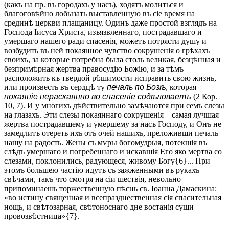
(какъ на пр. въ городахъ у насъ), ходятъ молиться и
благоговѣйно лобызать выставленную въ сіе время на
срединѣ церкви плащаницу. Одинъ даже простой взглядъ на
Господа Іисуса Христа, изъязвленнаго, пострадавшаго и
умершаго нашего ради спасенія, можетъ потрясти душу и
возбудить въ ней покаянное чувство сокрушенія о грѣхахъ
своихъ, за которые потребна была столь великая, безцѣнная и
безпримѣрная жертва правосудію Божію, и за тѣмъ
расположить къ твердой рѣшимости исправить свою жизнь,
или произвесть въ сердцѣ ту
печаль по Бозѣ
, которая
покаяніе нераскаянно во спасеніе содѣловаетъ
(2 Кор.
10, 7). И у многихъ дѣйствительно замѣчаются при семъ слезы
на глазахъ. Эти слезы покаяннаго сокрушенія – самая лучшая
жертва пострадавшему и умершему за насъ Господу, и Онъ не
замедлитъ отереть ихъ отъ очей нашихъ, преложивши печаль
нашу на радость. Жены съ мѵры богомудрыя, потекшія въ
слѣдъ умершаго и погребеннаго и искавшія Его яко мертва со
слезами, поклонились, радующеся, живому Богу{6}... При
этомъ большею частію идутъ съ зажженными въ рукахъ
свѣчами, такъ что смотря на сіи шествія, невольно
припоминаешь торжественную пѣснь св. Іоанна Дамаскина:
«во истину священная и всепразднественная сія спасительная
нощь, и свѣтозарная, свѣтоноснаго дне востанія сущи
провозвѣстница»{7}.