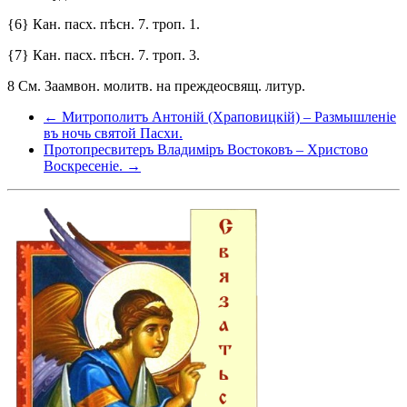
{6} Кан. пасх. пѣсн. 7. троп. 1.
{7} Кан. пасх. пѣсн. 7. троп. 3.
8 См. Заамвон. молитв. на преждеосвящ. литур.
← Митрополитъ Антоній (Храповицкій) – Размышленіе
въ ночь святой Пасхи.
Протопресвитеръ Владиміръ Востоковъ – Христово
Воскресеніе. →