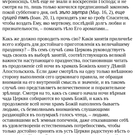
мѵроносицъ. Онѣ еще не знали и воскресеніи Господа; и не
смотря на то, лишь только кончился предписанный закономъ
покой субботняго дня, онѣ
зѣло заутра
(Мар. 16, 2),
еще
сущей тмѣ
(Іоан. 20, 1), приходятъ уже ко гробу Спасителя,
чтобы воздать Ему, яко мертвому, послѣдній долгъ любви и
признательности, – помазать тѣло Его ароматами...
Какъ же должно проводитъ ночь сію? Какія занятія приличнѣе
всего избрать для достойнаго приготовленія къ величайшему
празднику? – Въ семъ случаѣ сама Церковь руководствуетъ
чадъ своихъ въ выборѣ занятій, соотвѣтствующихъ великой
важности наступающаго празднества, постановивши читать
въ продолженіе сей ночи въ храмахъ Божіихъ книгу Дѣяній
Апостольскихъ. Если даже смотрѣть на одну только внѣшнюю
сторону выполненія сего церковнаго правила, не обращая
вниманія на его внутренній смыслъ и значеніе, и въ такомъ
случаѣ оно представляетъ величественное и поразительное
зрѣлище. Смотря на то, какъ съ самаго начала ночи вѣрныя
чада Церкви собираются во храмъ Божій, и какъ въ
продолженіе всей ночи храмъ Божій наполненъ бываетъ
людьми, съ безмолвнымъ вниманіемъ слушающими
раздающійся въ полумракѣ голосъ чтеца, – людьми,
оставившими всѣ земныя попеченія, даже отказавшими себѣ
въ удовлетвореніи естественнымъ потребностямъ, чтобы
только достойно принять изъ устъ Церкви радостную вѣсть о