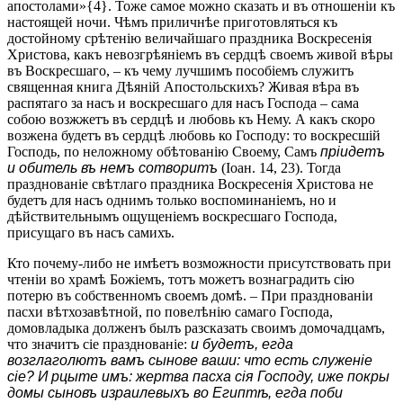
апостолами»{4}. Тоже самое можно сказать и въ отношеніи къ
настоящей ночи. Чѣмъ приличнѣе приготовляться къ
достойному срѣтенію величайшаго праздника Воскресенія
Христова, какъ невозгрѣяніемъ въ сердцѣ своемъ живой вѣры
въ Воскресшаго, – къ чему лучшимъ пособіемъ служитъ
священная книга Дѣяній Апостольскихъ? Живая вѣра въ
распятаго за насъ и воскресшаго для насъ Господа – сама
собою возжжетъ въ сердцѣ и любовь къ Нему. А какъ скоро
возжена будетъ въ сердцѣ любовь ко Господу: то воскресшій
Господь, по неложному обѣтованію Своему, Самъ
пріидетъ
и обитель въ немъ сотворитъ
(Іоан. 14, 23). Тогда
празднованіе свѣтлаго праздника Воскресенія Христова не
будетъ для насъ однимъ только воспоминаніемъ, но и
дѣйствительнымъ ощущеніемъ воскресшаго Господа,
присущаго въ насъ самихъ.
Кто почему-либо не имѣетъ возможности присутствовать при
чтеніи во храмѣ Божіемъ, тотъ можетъ вознаградить сію
потерю въ собственномъ своемъ домѣ. – При празднованіи
пасхи вѣтхозавѣтной, по повелѣнію самаго Господа,
домовладыка долженъ былъ разсказать своимъ домочадцамъ,
что значитъ сіе празднованіе:
и будетъ, егда
возглаголютъ вамъ сынове ваши: что есть служеніе
сіе? И рцыте имъ: жертва пасха сія Господу, иже покры
домы сыновъ израилевыхъ во Египтѣ, егда поби