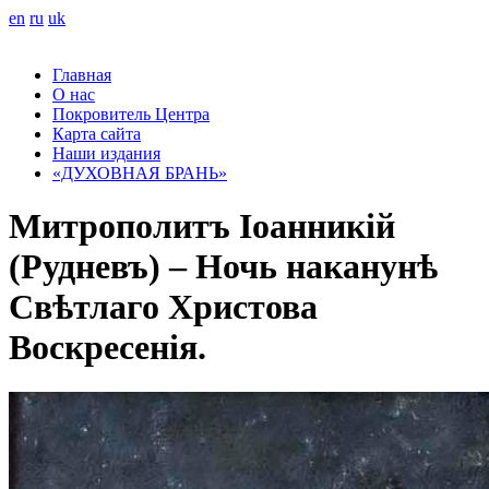
en
ru
uk
Главная
О нас
Покровитель Центра
Карта сайта
Наши издания
«ДУХОВНАЯ БРАНЬ»
Митрополитъ Іоанникій
(Рудневъ) – Ночь наканунѣ
Свѣтлаго Христова
Воскресенія.