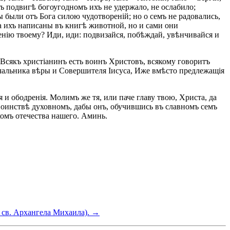
ъ подвигѣ богоугодномъ ихъ не удержало, не ослабило;
 были отъ Бога силою чудотвореній; но о семъ не радовались,
ена ихъ написаны въ книгѣ животной, но и сами они
енію твоему? Иди, иди: подвизайся, побѣждай, увѣнчивайся и
. Всякъ христіанинъ есть воинъ Христовъ, всякому говоритъ
ачальника вѣры и Совершителя Іисуса, Иже вмѣсто предлежащія
 и ободренія. Молимъ же тя, или паче главу твою, Христа, да
воинствѣ духовномъ, дабы онъ, обучившись въ славномъ семъ
комъ отечества нашего. Аминь.
ь св. Архангела Михаила). →