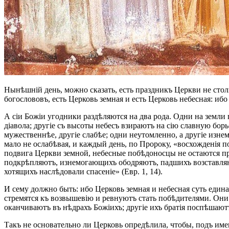
Нынѣшній день, можно сказать, есть праздникъ Церкви не столь
богослововъ, есть Церковь земная и есть Церковь небесная: иб
А сіи Божіи угодники раздѣляются на два рода. Одни на земли 
діавола; другіе съ высоты небесъ взираютъ на сію славную бо
мужественнѣе, другіе слабѣе; одни неутомленно, а другіе изне
мало не ослабѣвая, и каждый день, по Пророку, «восхожденія п
подвига Церкви земной, небесные побѣдоносцы не остаются пр
подкрѣпляютъ, изнемогающихъ ободряютъ, падшихъ возставляют
хотящихъ наслѣдовали спасеніе» (Евр. 1, 14).
И сему должно быть: ибо Церковь земная и небесная суть един
стремятся къ возвышевію и ревнуютъ стать побѣдителями. Они 
оканчиваютъ въ нѣдрахъ Божіихъ; другіе ихъ братія поспѣшают
Такъ не основательно ли Церковь опредѣлила, чтобы, подъ име