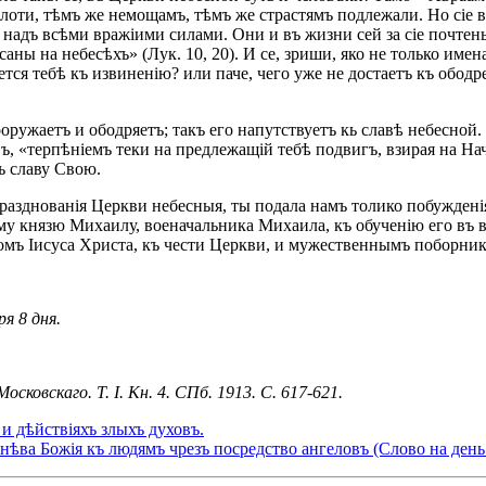
лоти, тѣмъ же немощамъ, тѣмъ же страстямъ подлежали. Но сіе в
надъ всѣми вражіими силами. Они и въ жизни сей за сіе почтены
саны на небесѣхъ» (Лук. 10, 20). И се, зриши, яко не только им
ся тебѣ къ извиненію? или паче, чего уже не достаетъ къ ободр
ооружаетъ и ободряетъ; такъ его напутствуетъ кь славѣ небесной
, «терпѣніемъ теки на предлежащій тебѣ подвигъ, взирая на Н
въ славу Свою.
празднованія Церкви небесныя, ты подала намъ толико побужденія
у князю Михаилу, военачальника Михаила, къ обученію его въ 
номъ Іисуса Христа, къ чести Церкви, и мужественнымъ поборни
я 8 дня.
овскаго. Т. I. Кн. 4. СПб. 1913. С. 617-621.
 дѣйствіяхъ злыхъ духовъ.
нѣва Божія къ людямъ чрезъ посредство ангеловъ (Слово на ден