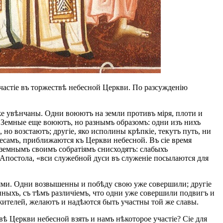
участіе въ торжествѣ небесной Церкви. По разсужденію
уже увѣнчаны. Одни воюютъ на земли противъ міря, плоти и
. Земные еще воюютъ, но разнымъ образомъ: одни изъ нихъ
но возстаютъ; другіе, яко исполины крѣпкіе, текутъ путь, ни
бесамъ, приближаются къ Церкви небесной. Въ сіе время
земнымъ своимъ собратіямъ снисходятъ: слабыхъ
Апостола, «вси служебной дуси въ служеніе посылаются для
енями. Одни возвышенны и побѣду свою уже совершили; другіе
нныхъ, съ тѣмъ различіемъ, что одни уже совершили подвигъ и
ожителей, желаютъ и надѣются быть участны той же славы.
ѣ Церкви небесной взять и намъ нѣкоторое участіе? Сіе для