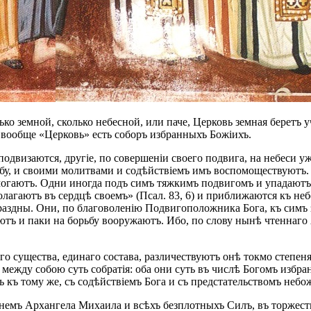
ко земной, сколько небесной, или паче, Церковь земная беретъ 
о вообще «Церковь» есть соборъ избранныхъ Божіихъ.
подвизаются, другіе, по совершеніи своего подвига, на небеси 
рьбу, и своими молитвами и содѣйствіемъ имъ воспомоществуютъ
могаютъ. Одни иногда подъ симъ тяжкимъ подвигомъ и упадаютъ, 
олагаютъ въ сердцѣ своемъ» (Псал. 83, 6) и приближаются къ не
аздны. Они, по благоволенію Подвигоположника Бога, къ симъ 
ъ и паки на борьбу вооружаютъ. Ибо, по слову нынѣ чтеннаго 
аго существа, единаго состава, различествуютъ онѣ токмо степ
между собою суть собратія: оба они суть въ числѣ Богомъ избра
ъ къ тому же, съ содѣйствіемъ Бога и съ предстательствомъ неб
немъ Архангела Михаила и всѣхъ безплотныхъ Силъ, въ торжеств