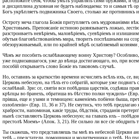
расположите себя, чтобы умѣть управлять сими оружіями, и бу
и дисциплина духовная не будетъ наблюдаема: то и самыя тѣ ор
Богъ укрѣпляетъ подвижника Своего, столько же противникъ и 
Остроту меча глагола Божія притупляетъ онъ мудрованіями вѣк
Христовымъ. Препоясаніе истиною развязываетъ ложыо, лесті
разстроиваетъ невѣріемъ, маловѣріемъ, суевѣріемъ и излишним
обутыя благовѣствованіемъ мира, творитъ поспѣшными на ссор
обезоруживаемый, или по крайней мѣрѣ ослабляемый кознями д
Чѣмъ же пособить ослабѣвающему воину Христову? Особливо, ч
уже подвизавшагося, уже до вѣнца достигающаго, но, при всем
пособій открываетъ слово Божіе въ таковомъ случаѣ.
Ηο, оставивъ за краткостію времени исчислять всѣхъ ихъ, се, в
Церковь небесную, на тѣхъ его собратій, которые уже подвигъ
ослабѣвай. Зри: се, святіи вси побѣдиша царствія, содѣяша пр
крѣпцы во бранехъ, обратиша въ бѣгство полки чуждихъ» (Евр. 
пріяша, еще и узами и темницею: каменіемъ побіени быша, пре
озлобленіи» (Евр. 11, 36 и 37). Не смутись, что тебѣ предлага
храбрости, напоминая, какіе труды, бѣдствія, страданія претер
нынѣ составляютъ Церковь небесную; на главахъ ихъ – побѣдон
престолѣ Моемъ» (Апок. 3, 21). Не сильно ли все сіе ободрить 
Ты скажешь, что представляешь ты мнѣ въ небесной Церкви ан
тебѣ – предстатели, помощники и молитвенники о тебѣ. Но пусть