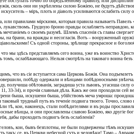
дете поступать точно по опредѣленному правилу, или дисциплинѣ
ужія, сколь они ни укрѣплены силою Божіею, не будутъ дѣйствов
искуситель – міръ, плоть и діаволъ усиливаются ослабить силу 
а, или правилами мірскими, которыя правила называетъ Павелъ 
ю, лукавствомъ. Грудную броню правды ослабляетъ неправдою, 
ъ мечтаніемъ о своемъ разумѣ. Шлемъ спасенія съ главы свергае
ы, на брани, на вражды и несогласія. Вотъ – вооруженный оруж
іавольскими! Съ одной стороны, зрѣлище прекрасное и боголюбез
то мы здѣсь представляемъ сего воина, уже въ воинство Христо
ъ томъ, ослабѣвающаго. Нельзя смотрѣть на таковаго воина безъ
идимъ, что въ сіе вступается сама Церковь Божія. Она подъемлет
 совершили, побѣду одержали и вѣнцами побѣдоносными увѣнчалис
авду, получиша обѣтованія, заградиша уста львовъ, угасиша сил
11, 33-34), и прочія славныя дѣла. Какъ же они проходили сей в
трени быша, искушени быша, убійствомъ меча умроша: проидоша в
ю я таковый трудный путь въ теченіе подвига твоего. Точно, слов
пѣли тѣ, кои, наконецъ, стали побѣдителями и въ роды прославил
осные вѣнцы, и они прославлены славою Божіею, яко другіе бог
тебя, дабы проходить подвигъ безъ ослабленія?
геловъ, кои, бывъ безплотны, не были подвержены тѣмъ искушен
 такъ: се, въ Церкви небесной суть и человѣки! Тамо – Авраамъ,