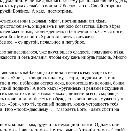
 духовной. Если же должнаго къ сему расположенія не будетъ,
ать въ рукахъ слабаго воина. Ибо сколько съ Своей стороны
оружій Божіихъ. А какъ, посмотримъ.
«стихіями или началами міра», противными стихіямъ
корыстолюбіемъ, хищеніемъ и алчбою богатства. Щитъ вѣры
тъ невѣжествомъ, заблужденіемъ и безпечностію. Самыя ноги,
іями Божіими воинъ Христовъ; вотъ – онъ же и
ное, – съ другой, печальное и пагубное.
во записавшагося, уже вкусившаго сладость грядущаго вѣка,
 жалости и безъ желанія, чтобы ему какъ-нибудь помочь. Много
ъ таковаго ослабѣвающаго воина и велитъ ему взирать на
ь. «Зри», – говоритъ она ему, – «зри, подвижниче, и не
у огненную, избѣгоша острея меча, возмогоша въ немощи, быша
еликій подвигъ? А вотъ какъ! «руганіемъ и ранами искушенія
ъ милотехъ и въ козіяхъ кожахъ, лишени всего, скорбяще,
о въ слово, и въ мірѣ семъ возбуждаютъ воиновъ къ мужеству п
ись. «Зри», что тѣ, трудный подвигъ коихъ устрашаетъ тебя,
и. Ибо «побѣждающему», – глаголетъ Богъ, «дамъ сѣсти на
іямъ, коимъ – мы, будучи въ немощной плоти. Однако, они
 тамо – Павелъ, тамо – Петръ, тамо – Антоніи, тамо – Сергій,