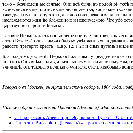
тамо – безчисленные святые. Они всѣ были въ подобной тебѣ п
вознеслись выше плоти, выше человѣчества, восторжествовали 
«яко дуси имъ повинуются», а радовались, «яко имена ихъ напи
наслаждаются жизнію блаженною и некончаемою. Что убо остает
царствуй во царствіи Божіемъ.
Таковое Церковь даетъ наставленіе воину Христову; такъ его в
слово Божіе: «Толикъ имѣя облакъ» увѣнчанныхъ подвижниковъ
радости претерпѣ крестъ» (Евр. 12, 1-2); и симъ путемъ вниде 
Благодаримъ убо тебѣ, Церковь Божія, яко, учрежденіемъ сего 
пошлетъ Онъ всѣмъ намъ, а паче нашему тезоименитому младом
училищѣ, отъ таковаго великаго учителя, сталъ храбрымъ вои
Говорено въ Москвѣ, въ Архангельскомъ соборѣ, 1804 года, ноябр
Полное собраніе сочиненій Платона (Левшина), Митрополита Моск
← Профессоръ Александръ Ѳедоровичъ Гусевъ – О бытіи и
Епископъ Виссаріонъ (Нечаевъ) – Проявленіе милости и г