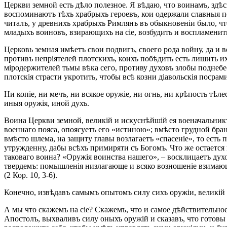
Церкви земной есть дѣло полезное. Я вѣдаю, что воинамъ, здѣ
воспоминаютъ тѣхъ храбрыхъ героевъ, кои одержали славныя поб
читалъ, у древнихъ храбрыхъ Римлянъ въ обыкновеніи было, чт
младыхъ воиновъ, взирающихъ на сіе, возбудить и воспламенит
Церковь земная имѣетъ свои подвигъ, своего рода войну, да и 
противъ непріятелей плотскихъ, коихъ побѣдить есть лишить их
міродержителей тьмы вѣка сего, противу духовъ злобы поднебесн
плотскія страсти укротить, чтобы всѣ козни діавольскія посрами
Ни копіе, ни мечъ, ни всякое оружіе, ни огнь, ни крѣпость тѣ
иныя оружія, иной духъ.
Воина Церкви земной, великій и искуснѣйшій ея военачальникъ
военнаго пояса, опоясуетъ его «истиною»; вмѣсто грудной бра
вмѣсто шлема, на защиту главы возлагаетъ «спасеніе», то есть
утружденну, дабы всѣхъ примиряти съ Богомъ. Что же остается
таковаго воина? «Оружія воинства нашего», – восклицаетъ духо
твердемъ: помышленія низлагающе и всяко возношеніе взимающ
(2 Кор. 10, 3-6).
Конечно, извѣдавъ самымъ опытомъ силу сихъ оружіи, великій
А мы что скажемъ на сіе? Скажемъ, что и самое дѣйствительное
Апостолъ, выхваливъ силу оныхъ оружій и сказавъ, что готовы 