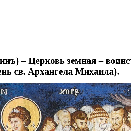
нъ) – Церковь земная – воинс
нь св. Архангела Михаила).