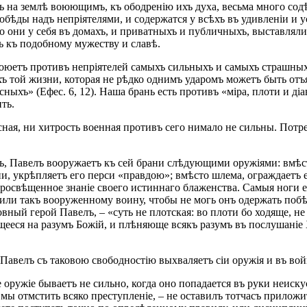
сь на землѣ воюющимъ, къ ободренію ихъ духа, весьма много сод
ѣды надъ непріятелями, и содержатся у всѣхъ въ удивленіи и ус
о они у себя въ домахъ, и приватныхъ и публичныхъ, выставлял
ь къ подобному мужеству и славѣ.
воюетъ противъ непріятелей самыхъ сильныхъ и самыхъ страшныхъ
ъ той жизни, которая не рѣдко однимъ ударомъ можетъ быть отъят
ыхъ» (Ефес. 6, 12). Наша брань есть противъ «міра, плоти и діа
ть.
лесная, ни хитрость военная противъ сего нимало не сильны. Пот
, Павелъ вооружаетъ къ сей брани слѣдующими оружіями: вмѣсто 
ни, укрѣпляетъ его перси «правдою»; вмѣсто шлема, ограждаетъ
 просвѣщенное знаніе своего истиннаго блаженства. Самыя ноги е
 или такъ вооруженному воину, чтобы не могь онъ одержать поб
вный герой Павелъ, – «суть не плотская: во плоти бо ходяще, не
ееся на разумъ Божій, и плѣняюще всякъ разумъ въ послушаніе 
 Павелъ съ таковою свободностію выхваляетъ сіи оружія и въ в
 оружіе бываетъ не сильно, когда оно попадается въ руки неиск
мы отмстить всяко преступленіе, – не оставилъ тотчасъ приложит