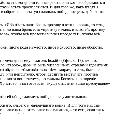
ѣйствуетъ, когда они или взираютъ, или хотя воображаютъ и
тами всѣхъ прославляются. И для того же, какъ нѣгдѣ я
и изображенія и статуи славныхъ побѣдоносцевъ, дабы тѣмъ
. «Ибо нѣсть наша брань противу плоти и крови», то есть,
а; но наша брань есть «противу началъ, и властей, протнву
вола», чтобы всѣ прелести мірскія преодолѣть, чтобы всѣ
ребны иного рода мужество, иное искусство, иные обороты,
меча даетъ ему «глаголъ Божій» (Ефес. 6, 17); вмѣсто
 его «вѣрою», дабы не быть уязвленнымъ стрѣлами ядовитыми;
го обуваетъ «благовѣствованіемъ мира», то есть, быть не
ѣду; или непріятелю, чтобы дерзнуть выступить противъ
 по плоти воинствуемъ, но сильны Богомъ на разореніе
Христово, и въ готовости имуще отмстити всяко преслушаніе»
ойнѣ сей обнадеживаетъ побѣдою несумнительною.
усснаго, слабаго и малодушнаго воина. И для того мудрый
ь: «аще исполнится ваше послушаніе», – то есть, если такъ