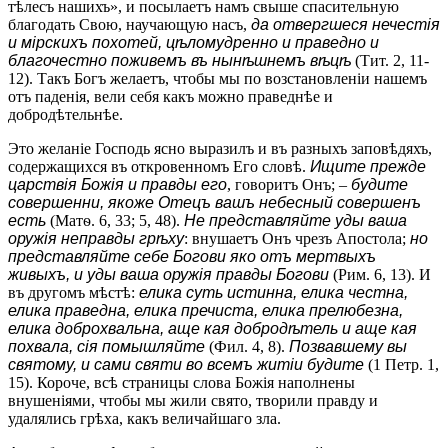
тѣлесъ нашихъ», и посылаетъ намъ свыше спасительную
благодать Свою, научающую насъ,
да отвергшеся нечестія
и мірскихъ похотей, цѣломудренно и праведно и
благочестно поживемъ въ нынѣшнемъ вѣцѣ
(Тит. 2, 11-
12). Такъ Богъ желаетъ, чтобы мы по возстановленіи нашемъ
отъ паденія, вели себя какъ можно праведнѣе и
добродѣтельнѣе.
Это желаніе Господь ясно выразилъ и въ разныхъ заповѣдяхъ,
содержащихся въ откровенномъ Его словѣ.
Ищите прежде
царствія Божія и правды его
, говоритъ Онъ; –
будите
совершенни, якоже Отецъ вашъ небесный совершенъ
есть
(Матѳ. 6, 33; 5, 48).
Не представляйте уды ваша
оружія неправды грѣху
: внушаетъ Онъ чрезъ Апостола;
но
представляйте себе Богови яко отъ мертвыхъ
живыхъ, и уды ваша оружія правды Богови
(Рим. 6, 13). И
въ другомъ мѣстѣ:
елика суть истинна, елика честна,
елика праведна, елика пречиста, елика прелюбезна,
елика доброхвальна, аще кая добродѣтель и аще кая
похвала, сія помышляйте
(Фил. 4, 8).
Позвавшему вы
святому, и сами святи во всемъ житіи будите
(1 Петр. 1,
15). Короче, всѣ страницы слова Божія наполнены
внушеніями, чтобы мы жили свято, творили правду и
удалялись грѣха, какъ величайшаго зла.