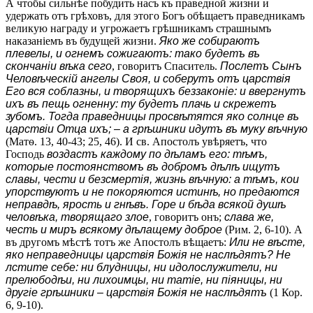
А чтобы сильнѣе побудить насъ къ праведной жизни и
удержать отъ грѣховъ, для этого Богъ обѣщаетъ праведникамъ
великую награду и угрожаетъ грѣшникамъ страшнымъ
наказаніемъ въ будущей жизни.
Яко же собираютъ
плевелы, и огнемъ сожигаютъ: тако будетъ въ
скончаніи вѣка сего
, говоритъ Спаситель.
Послетъ Сынъ
Человѣческій ангелы Своя, и соберутъ отъ царствія
Его вся соблазны, и творящихъ беззаконіе: и ввергнутъ
ихъ въ пещь огненну: ту будетъ плачь и скрежетъ
зубомъ. Тогда праведницы просвѣтятся яко солнце въ
царствіи Отца ихъ; – а грѣшники идутъ въ муку вѣчную
(Матѳ. 13, 40-43; 25, 46). И св. Апостолъ увѣряетъ, что
Господь
воздастъ каждому по дѣламъ его: тѣмъ,
которые постоянствомъ въ добромъ дѣлѣ ищутъ
славы, чести и безсмертія, жизнь вѣчную: а тѣмъ, кои
упорствуютъ и не покоряются истинѣ, но предаются
неправдѣ, ярость и гнѣвъ. Горе и бѣда всякой душѣ
человѣка, творящаго злое
, говоритъ онъ;
слава же,
честь и миръ всякому дѣлащему доброе
(Рим. 2, 6-10). А
въ другомъ мѣстѣ тотъ же Апостолъ вѣщаетъ:
Или не вѣсте,
яко неправедницы царствія Божія не наслѣдятъ? Не
лстите себе: ни блудницы, ни идолослужители, ни
прелюбодѣи, ни лихоимцы, ни татіе, ни піяницы, ни
другіе грѣшники – царствія Божія не наслѣдятъ
(1 Кор.
6, 9-10).