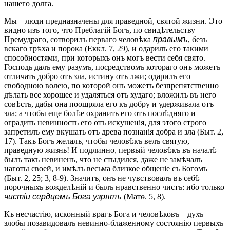
нашего долга.
Мы – люди предназначены для праведной, святой жизни. Это
видно изъ того, что Преблагій Богъ, по свидѣтельству
Премудраго, сотворилъ перваго человѣка
правымъ
, безъ
вскаго грѣха и порока (Еккл. 7, 29), и одарилъ его такими
способностями, при которыхъ онъ могъ вести себя свято.
Господь далъ ему разумъ, посредствомъ котораго онъ можетъ
отличать добро отъ зла, истину отъ лжи; одарилъ его
свободною волею, по которой онъ можетъ безпрепятственно
дѣлать все хорошее и удаляться отъ худаго; вложилъ въ него
совѣсть, дабы она поощряла его къ добру и удерживала отъ
зла; а чтобы еще болѣе охранить его отъ послѣдняго и
оградить невинность его отъ искушенія, для этого строго
запретилъ ему вкушать отъ древа познанія добра и зла (Быт. 2,
17). Такъ Богъ желалъ, чтобы человѣкъ велъ святую,
праведную жизнь! И подлинно, первый человѣкъ въ началѣ
былъ такъ невиненъ, что не стыдился, даже не замѣчалъ
наготы своей, и имѣлъ весьма близкое общеніе съ Богомъ
(Быт. 2, 25; 3, 8-9). Значитъ, онъ не чувствовалъ въ себѣ
порочныхъ вожделѣній и былъ нравственно чистъ: ибо только
чистіи сердцемъ Бога узрятъ
(Матѳ. 5, 8).
Къ несчастію, исконный врагъ Бога и человѣковъ – духъ
злобы позавидовалъ невинно-блаженному состоянію первыхъ