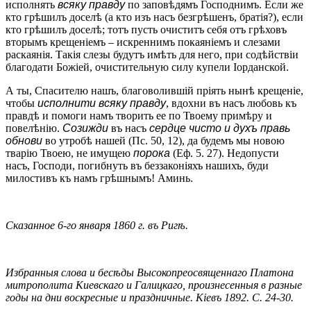
исполнять
всяку правду
по заповѣдямъ Господнимъ. Если же
кто грѣшилъ доселѣ (а кто изъ насъ безгрѣшенъ, братія?), если
кто грѣшилъ доселѣ; тотъ пусть очиститъ себя отъ грѣховъ
вторымъ крещеніемъ – искреннимъ покаяніемъ и слезами
раскаянія. Такія слезы будутъ имѣть для него, при содѣйствіи
благодати Божіей, очистительную силу купели Іорданской.
А ты, Спасителю нашъ, благоволившій пріять нынѣ крещеніе,
чтобы
исполнити всяку правду
, вдохни въ насъ любовь къ
правдѣ и помоги намъ творить ее по Твоему примѣру и
повелѣнію.
Созижди
въ насъ
сердце чисто и духъ правь
обнови
во утробѣ нашей (Пс. 50, 12), да будемъ мы новою
тварію Твоею, не имущею
порока
(Еф. 5. 27). Недопусти
насъ, Господи, погибнуть въ беззаконіяхъ нашихъ, буди
милостивъ къ намъ грѣшнымъ! Аминь.
Сказанное 6-го января 1860 г. въ Ригѣ.
Избранныя слова и бесѣды Высокопреосвященнаго Платона
митрополита Киевскаго и Галицкаго, произнесенныя в разные
годы на дни воскресные и праздничные. Кіевъ 1892. С. 24-30.