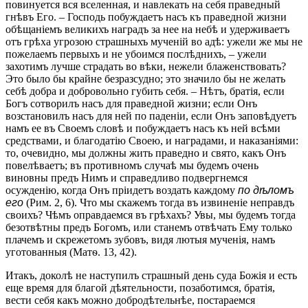
повинуется вся вселенная, и навлекать на себя праведный
гнѣвъ Его. – Господь побуждаетъ насъ къ праведной жизни
обѣщаніемъ великихъ наградъ за нее на небѣ и удерживаетъ
отъ грѣха угрозою страшныхъ мученій во адѣ: ужели же мы не
пожелаемъ первыхъ и не убоимся послѣднихъ, – ужели
захотимъ лучше страдать во вѣки, нежели блаженствовать?
Это было бы крайне безразсудно; это значило бы не желать
себѣ добра и добровольно губить себя. – Нѣтъ, братія, если
Богъ сотворилъ насъ для праведной жизни; если Онъ
возстановилъ насъ для ней по паденіи, если Онъ заповѣдуетъ
намъ ее въ Своемъ словѣ и побуждаетъ насъ къ ней всѣми
средствами, и благодатію Своею, и наградами, и наказаніями:
то, очевидно, мы должны жить праведно и свято, какъ Онъ
повелѣваетъ; въ противномъ случаѣ мы будемъ очень
виновны предъ Нимъ и справедливо подвергнемся
осужденію, когда Онъ пріидетъ воздать каждому
по дѣломъ
его
(Рим. 2, 6). Что мы скажемъ тогда въ извиненіе неправдъ
своихъ? Чѣмъ оправдаемся въ грѣхахъ? Увы, мы будемъ тогда
безотвѣтны предъ Богомъ, или станемъ отвѣчать Ему только
плачемъ и скрежетомъ зубовъ, видя лютыя мученія, намъ
уготованныя (Матѳ. 13, 42).
Итакъ, доколѣ не наступилъ страшный день суда Божія и есть
еще время для благой дѣятельности, позаботимся, братія,
вести себя какъ можно добродѣтельнѣе, постараемся