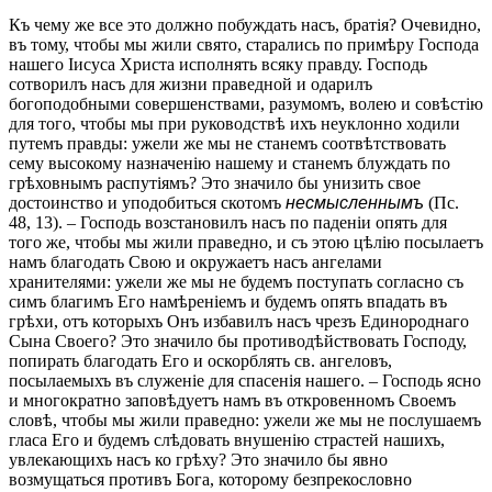
Къ чему же все это должно побуждать насъ, братія? Очевидно,
въ тому, чтобы мы жили свято, старались по примѣру Господа
нашего Іисуса Христа исполнять всяку правду. Господь
сотворилъ насъ для жизни праведной и одарилъ
богоподобными совершенствами, разумомъ, волею и совѣстію
для того, чтобы мы при руководствѣ ихъ неуклонно ходили
путемъ правды: ужели же мы не станемъ соотвѣтствовать
сему высокому назначенію нашему и станемъ блуждать по
грѣховнымъ распутіямъ? Это значило бы унизить свое
достоинство и уподобиться скотомъ
несмысленнымъ
(Пс.
48, 13). – Господь возстановилъ насъ по паденіи опять для
того же, чтобы мы жили праведно, и съ этою цѣлію посылаетъ
намъ благодать Свою и окружаетъ насъ ангелами
хранителями: ужели же мы не будемъ поступать согласно съ
симъ благимъ Его намѣреніемъ и будемъ опять впадать въ
грѣхи, отъ которыхъ Онъ избавилъ насъ чрезъ Единороднаго
Сына Своего? Это значило бы противодѣйствовать Господу,
попирать благодать Его и оскорблять св. ангеловъ,
посылаемыхъ въ служеніе для спасенія нашего. – Господь ясно
и многократно заповѣдуетъ намъ въ откровенномъ Своемъ
словѣ, чтобы мы жили праведно: ужели же мы не послушаемъ
гласа Его и будемъ слѣдовать внушенію страстей нашихъ,
увлекающихъ насъ ко грѣху? Это значило бы явно
возмущаться противъ Бога, которому безпрекословно