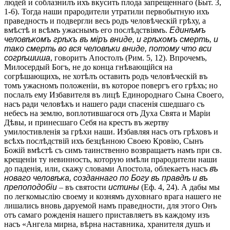
людей и соблазнилъ ихъ вкусить плода запрещеннаго (Быт. 3,
1-6). Тогда наши прародители утратили первобытную ихъ
праведность и подвергли весь родъ человѣческій грѣху, а
вмѣстѣ и всѣмъ ужаснымъ его послѣдствіямъ.
Единѣмъ
человѣкомъ грѣхъ въ міръ вниде, и грѣхомъ смерть, и
тако смерть во вся человѣки вниде, потому что вси
согрѣшиша
, говоритъ Апостолъ (Рим. 5, 12). Впрочемъ,
Милосердый Богъ, не до конца гнѣвающійся на
согрѣшающихъ, не хотѣлъ оставить родъ человѣческій въ
томъ ужасномъ положеніи, въ которое повергъ его грѣхъ; но
послалъ ему Избавителя въ лицѣ Единороднаго Сына Своего,
насъ ради человѣкъ и нашего ради спасенія сшедшаго съ
небесъ на землю, воплотившагося отъ Духа Свята и Маріи
Дѣвы, и принесшаго Себя на крестъ въ жертву
умилостивленія за грѣхи наши. Избавляя насъ отъ грѣховъ и
всѣхъ послѣдствій ихъ безцѣнною Своею Кровію, Сынъ
Божій вмѣстѣ съ симъ таинственно возвращаетъ намъ при св.
крещеніи ту невинность, которую имѣли прародители наши
до паденія, или, скажу словами Апостола, облекаетъ насъ
въ
новаго человѣка, созданнаго по Богу въ правдѣ и въ
препоподобіи
– въ святости
истины
(Еф. 4, 24). А дабы мы
по легкомыслію своему и кознямъ духовнаго врага нашего не
лишались вновь даруемой намъ праведности, для этого Онъ
отъ самаго рожденія нашего приставляетъ въ каждому изъ
насъ «Ангела мирна, вѣрна наставника, хранителя душъ и