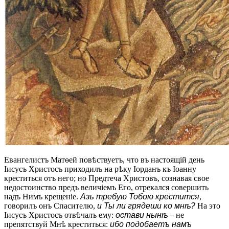
Евангелистъ Матѳей повѣствуетъ, что въ настоящій день
Іисусъ Христосъ приходилъ на рѣку Іорданъ къ Іоанну
креститься отъ него; но Предтеча Христовъ, сознавая свое
недостоинство предъ величіемъ Его, отрекался совершить
надъ Нимъ крещеніе.
Азъ требую Тобою крестится
,
говорилъ онъ Спасителю,
и Ты ли грядеши ко мнѣ?
На это
Іисусъ Христосъ отвѣчалъ ему:
остави нынѣ
– не
препятствуй Мнѣ креститься:
ибо подобаетъ намъ