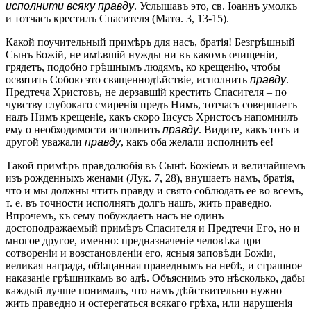
исполнити всяку правду
. Услышавъ это, св. Іоаннъ умолкъ
и тотчасъ крестилъ Спасителя (Матѳ. 3, 13-15).
Какой поучительный примѣръ для насъ, братія! Безгрѣшный
Сынъ Божій, не имѣвшій нужды ни въ какомъ очищеніи,
грядетъ, подобно грѣшнымъ людямъ, ко крещенію, чтобы
освятить Собою это священнодѣйствіе, исполнить
правду
.
Предтеча Христовъ, не дерзавшій крестить Спасителя – по
чувству глубокаго смиренія предъ Нимъ, тотчасъ совершаетъ
надъ Нимъ крещеніе, какъ скоро Іисусъ Христосъ напомнилъ
ему о необходимости исполнить
правду
. Видите, какъ тотъ и
другой уважали
правду
, какъ оба желали исполнить ее!
Такой примѣръ правдолюбія въ Сынѣ Божіемъ и величайшемъ
изъ рожденныхъ женами (Лук. 7, 28), внушаетъ намъ, братія,
что и мы должны чтить правду и свято соблюдать ее во всемъ,
т. е. въ точности исполнять долгъ нашъ, жить праведно.
Впрочемъ, къ сему побуждаетъ насъ не одинъ
достоподражаемый примѣръ Спасителя и Предтечи Его, но и
многое другое, именно: предназначеніе человѣка цри
сотвореніи и возстановленіи его, ясныя заповѣди Божіи,
великая награда, обѣщанная праведнымъ на небѣ, и страшное
наказаніе грѣшникамъ во адѣ. Объяснимъ это нѣсколько, дабы
каждый лучше понималъ, что намъ дѣйствительно нужно
жить праведно и остерегаться всякаго грѣха, или нарушенія