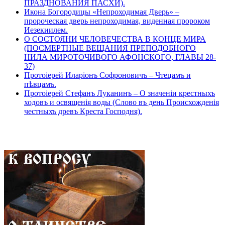
ПРАЗДНОВАНИЯ ПАСХИ).
Икона Богородицы «Непроходимая Дверь» –
пророческая дверь непроходимая, виденная пророком
Иезекиилем.
О СОСТОЯНИ ЧЕЛОВЕЧЕСТВА В КОНЦЕ МИРА
(ПОСМЕРТНЫЕ ВЕЩАНИЯ ПРЕПОДОБНОГО
НИЛА МИРОТОЧИВОГО АФОНСКОГО, ГЛАВЫ 28-
37)
Протоіерей Иларіонъ Софроновичъ – Чтецамъ и
пѣвцамъ.
Протоіерей Стефанъ Луканинъ – О значеніи крестныхъ
ходовъ и освященія воды (Слово въ день Происхожденія
честныхъ древъ Креста Господня).