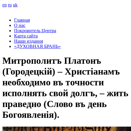
en
ru
uk
Главная
О нас
Покровитель Центра
Карта сайта
Наши издания
«ДУХОВНАЯ БРАНЬ»
Митрополитъ Платонъ
(Городецкій) – Христіанамъ
необходимо въ точности
исполнять свой долгъ, – жить
праведно (Слово въ день
Богоявленія).