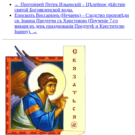
← Протоіерей Петръ Ильинскій – Цѣлебное дѣйствіе
святой Богоявленской воды.
Епископъ Виссаріонъ (Нечаевъ) – Сходство проповѣди
св. Іоанна Предтечи съ Христовою (Поученіе 7-го
января въ день празднованія Предтечѣ и Крестителю
Іоанну). →