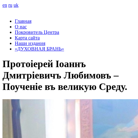
en
ru
uk
Главная
О нас
Покровитель Центра
Карта сайта
Наши издания
«ДУХОВНАЯ БРАНЬ»
Протоіерей Iоаннъ
Дмитріевичъ Любимовъ –
Поученіе въ великую Среду.