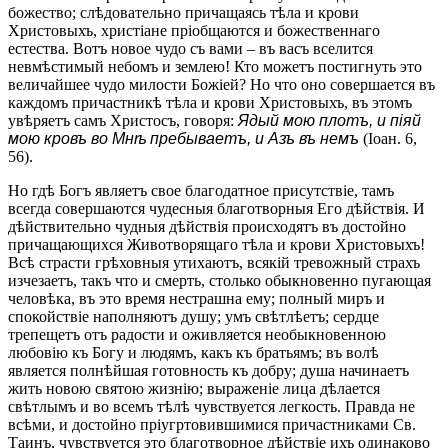
божество; слѣдовательно причащаясь тѣла и крови
Христовыхъ, христіане пріобщаются и божественнаго
естества. Вотъ новое чудо съ вами – въ васъ вселится
невмѣстимый небомъ и землею! Кто можетъ постигнуть это
величайшее чудо милости Божіей? Но что оно совершается въ
каждомъ причастникѣ тѣла и крови Христовыхъ, въ этомъ
увѣряетъ самъ Христосъ, говоря:
Ядый мою плотъ, и піяй
мою кровъ во Мнѣ пребываетъ, и Азъ въ немъ
(Іоан. 6,
56).
Но гдѣ Богъ являетъ свое благодатное присутствіе, тамъ
всегда совершаются чудесныя благотворныя Его дѣйствія. И
дѣйствительно чудныя дѣйствія происходятъ въ достойно
причащающихся Животворящаго тѣла и крови Христовыхъ!
Всѣ страсти грѣховныя утихаютъ, всякій тревожный страхъ
изчезаетъ, такъ что и смерть, столько обыкновенно пугающая
человѣка, въ это время нестрашна ему; полный миръ и
спокойствіе наполняютъ душу; умъ свѣтлѣетъ; сердце
трепещетъ отъ радости и оживляется необыкновенною
любовію къ Богу и людямъ, какъ къ братьямъ; въ волѣ
является полнѣйшая готовность къ добру; душа начинаетъ
жить новою святою жизнію; выраженіе лица дѣлается
свѣтлымъ и во всемъ тѣлѣ чувствуется легкость. Правда не
всѣми, и достойно пріугртовившимися причастниками Св.
Таинъ, чувствуется это благотворное дѣйствіе ихъ одинаково