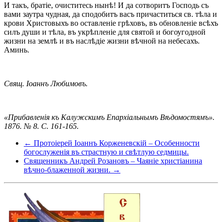
И такъ, братіе, очиститесь нынѣ! И да сотворитъ Господь съ
вами заутра чудная, да сподобитъ васъ причаститься св. тѣла и
крови Христовыхъ во оставленіе грѣховъ, въ обновленіе всѣхъ
силъ души и тѣла, въ укрѣпленіе для святой и богоугодной
жизни на землѣ и въ наслѣдіе жизни вѣчной на небесахъ.
Аминь.
Свящ. Іоаннъ Любимовъ.
«Прибавленія къ Калужскимъ Епархіальнымъ Вѣдомостямъ».
1876. № 8. С. 161-165.
← Протоіерей Iоаннъ Корженевскій – Особенности
богослуженія въ страстную и свѣтлую седмицы.
Священникъ Андрей Розановъ – Чаяніе христіанина
вѣчно-блаженной жизни. →