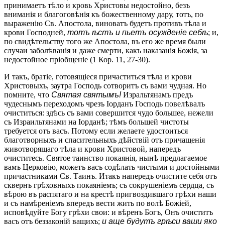
принимаетъ тѣло и кровь Христовы недостойно, безъ
вниманія и благоговѣнія къ божественному дару, тотъ, по
выраженію Св. Апостола, виноватъ будетъ противъ тѣла и
крови Господней,
тотъ ѣстъ и пьетъ осужденіе себѣ
; и,
по свидѣтельству того же Апостола, въ его же время были
случаи заболѣванія и даже смерти, какъ наказанія Божія, за
недостойное пріобщеніе (1 Кор. 11, 27-30).
И такъ, братіе, готовящіеся причаститься тѣла и крови
Христовыхъ, заутра Господь сотворитъ съ вами чудная. Но
помните, что
Святая святымъ!
Изральтянамъ предъ
чудеснымъ переходомъ чрезъ Іорданъ Господь повелѣвалъ
очиститься: здѣсь съ вами совершится чудо большее, нежели
съ Израильтянами на Іорданѣ; тѣмъ большей чистоты
требуется отъ васъ. Потому если желаете удостоиться
благотворныхъ и спасительныхъ дѣйствій отъ причащенія
животворящаго тѣла и крови Христовой, напередъ
очиститесь. Святое таинство покаянія, нынѣ предлагаемое
вамъ Церковію, можетъ васъ содѣлать чистыми и достойными
причастниками Св. Таинъ. Итакъ напередъ очистите себя отъ
сквернъ грѣховныхъ покаяніемъ; съ сокрушеніемъ сердца, съ
вѣрою въ распятаго и на крестѣ пригвоздившаго грѣхи наши
и съ намѣреніемъ впередъ вести жить по волѣ Божіей,
исповѣдуйте Богу грѣхи свои: и вѣренъ Богъ, Онъ очиститъ
васъ отъ беззаконій ващихъ;
и аще будутъ грѣси ваши яко