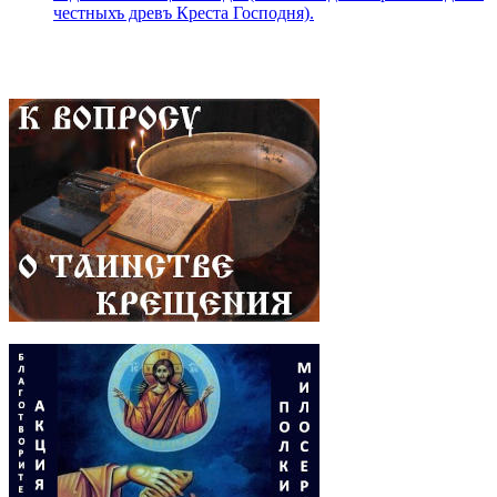
честныхъ древъ Креста Господня).