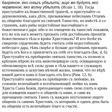
багряное, яко снѣгъ убѣлитъ: аще же будутъ яко
червленое, яко волну убѣлитъ
(Исаіи 1, 18). Тогда
приступайте къ божественной трапезѣ, и приступайте со
дерзновеніемъ, какъ дѣти, призываемые небеснымъ Отцемъ
къ общенію благодати въ святынѣ Таинствъ, но вмѣстѣ и со
страхомъ, какъ рабы недостойные высочайшаго и
божественнаго дара: ибо и по очищеніи въ таинствѣ покаянія,
кто же изъ насъ можетъ признать себя достойнымъ принятія
божественнаго тѣла и крови Христовыхъ? И кто болѣе въ
смиреніи сердечномъ будетъ считать себя недостойнымъ
небеснаго дара, тѣмъ скорѣе и больше достойнымъ признанъ
будетъ отъ Бога и привлечетъ къ себѣ его благодать (Іак. 4, 6).
Приступайте къ пріобщенію святыхъ таинствъ съ полною и
крѣпкою вѣрою въ ихъ животворящую силу, освящающую и
обновляющую всѣ силы души и тѣла нашего и служащую
источникомъ и залогомъ вѣчной жизни, помня, что по вѣрѣ
нашей дается намъ и благодать отъ Бога (Рим. 12, 6).
Приступайте наконецъ къ пріобщенію съ любовію, въ
сознаніи величайшей и всеобъемлющей любви къ намъ
Христа Сына Божія, преподающаго намъ свою плоть и кровь
для освященія нашего и общенія съ нами, и сами въ
причащеніи святыхъ Таинъ съ жаждою неутолимою ищите
общенія съ самимъ Христомъ, съ которымъ и одинъ день быть
въ общеніи есть величайшее благо и счастіе.