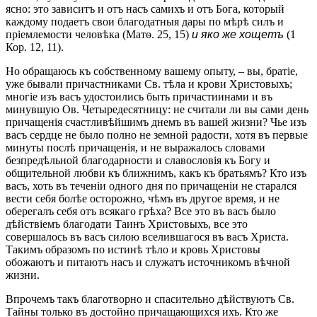
ясно: это зависитъ и отъ насъ самихъ и отъ Бога, который
каждому подаетъ свои благодатныя дары по мѣрѣ силъ и
пріемлемости человѣка (Матѳ. 25, 15)
и яко же хощетъ
(1
Кор. 12, 11).
Но обращаюсь къ собственному вашему опыту, – вы, братіе,
уже бывали причастниками Св. тѣла и крови Христовыхъ;
многіе изъ васъ удостоились быть причастиинами и въ
минувшую Ов. Четыредесятницу: не считали ли вы сами день
причащенія счастливѣйшимъ днемъ въ вашей жизни? Чье изъ
васъ сердце не было полно не земной радости, хотя въ первые
минуты послѣ причащенія, и не выражалось словами
безпредѣльной благодарности и славословія къ Богу и
общительной любви къ ближнимъ, какъ къ братьямъ? Кто изъ
васъ, хоть въ теченіи одного дня по причащеніи не старался
вести себя болѣе осторожно, чѣмъ въ другое время, и не
оберегалъ себя отъ всякаго грѣха? Все это въ васъ было
дѣйствіемъ благодати Таинъ Христовыхъ, все это
совершалось въ васъ силою вселившагося въ васъ Христа.
Такимъ образомъ по истинѣ тѣло и кровь Христовы
обожаютъ и питаютъ насъ и служатъ источникомъ вѣчной
жизни.
Впрочемъ такъ благотворно и спасительно дѣйствуютъ Св.
Тайны только въ достойно причащающихся ихъ. Кто же