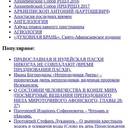
Архиерейский Собор РПЦЗ 2016
Архиерейский Собор ПРЦ/РПЦЗ 2017
АРХИЕПИСКОП АНТОНИЙ (БАРТОШЕВИЧ)
Апостасия последних времен
АНГЕЛОЛОГИЯ
Азбука православного христианина
АГИОЛОГИЯ
«ДУХОВНАЯ БРАНЬ». Свято-Афанасьевское издание
Популярное:
ПРАВОСЛАВНАЯ И ИУДЕЙСКАЯ ПАСХИ
НИКОГДА НЕ СОВПАДАЮТ (ВРЕМЯ
ПРАЗДНОВАНИЯ ПАСХИ).
Икона Богородицы «Непроходимая Дверь» –
пророческая дверь непроходимая, виденная пророком
Иезекиилем.
О СОСТОЯНИ ЧЕЛОВЕЧЕСТВА В КОНЦЕ МИРА
(ПОСМЕРТНЫЕ ВЕЩАНИЯ ПРЕПОДОБНОГО
НИЛА МИРОТОЧИВОГО АФОНСКОГО, ГЛАВЫ 28-
37)
Протоіерей Иларіонъ Софроновичъ – Чтецамъ и
пѣвцамъ.
Протоіерей Стефанъ Луканинъ – О значеніи крестныхъ
ходовъ и освященія воды (Слово въ день Происхожденія