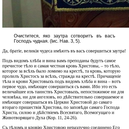
Очиститеся, яко заутра сотворитъ въ васъ
Господъ чудная. (Іис. Нав. 3, 5).
Да, братіе, великія чудеса имѣютъ въ васъ совершиться заутра!
Подъ видомъ хлѣба и вина вамъ преподаны будутъ самое
пречистое тѣло и самая честная кровь Христовы, – то тѣло,
которое за всѣхъ было ломимо на крестѣ, та кровь, которую
пролилъ Христосъ за всѣхъ, стражда на крестѣ. Причащеніе
тѣла и крови Христовыхъ подъ видомъ хлѣба и вина – вотъ
первое чудо, имѣющее совершиться съ вами. Ибо это есть
величайшее изъ таинствъ Христовыхъ, непостижимое ни для
человѣка, ни для ангеловъ, но дѣйствительно совершаемое и
имѣющее совершаться въ Церкви Христовой до самаго
втораго пришествія Христова, по заповѣди самаго Господа
Христа, силою и дѣйствіемъ Всесвятаго, Всемогущаго и
Животворящаго Духа (Кор. 11, 24-26).
Съ тѣломъ и кровію Христовою неразлучно соединено Его