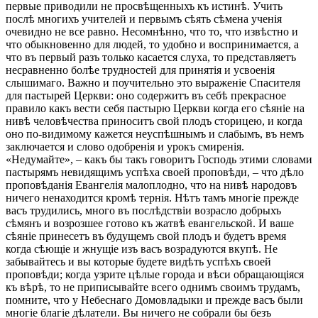
первые приводили не просвѣщенныхъ къ истинѣ. Учить
послѣ многихъ учителей и первымъ сѣять сѣмена ученія
очевидно не все равно. Несомнѣнно, что то, что извѣстно и
что обыкновенно для людей, то удобно и воспринимается, а
что въ первый разъ только касается слуха, то представляетъ
несравненно болѣе трудностей для принятія и усвоенія
слышимаго. Важно и поучительно это выраженіе Спасителя
для пастырей Церкви: оно содержитъ въ себѣ прекрасное
правило какъ вести себя пастырю Церкви когда его сѣяніе на
нивѣ человѣчества приноситъ свой плодъ сторицею, и когда
оно по-видимому кажется неуспѣшнымъ и слабымъ, въ немъ
заключается и слово одобренія и урокъ смиренія.
«Недумайте», – какъ бы такъ говоритъ Господь этими словами
пастырямъ невидящимъ успѣха своей проповѣди, – что дѣло
проповѣданія Евангелія малоплодно, что на нивѣ народовъ
ничего ненаходится кромѣ тернія. Нѣтъ тамъ многіе прежде
васъ трудились, много въ послѣдствіи возрасло добрыхъ
сѣмянъ и возрозшее готово къ жатвѣ евангельской. И ваше
сѣяніе принесетъ въ будущемъ свой плодъ и будетъ время
когда сѣющіе и жнущіе изъ васъ возрадуются вкупѣ. Не
забывайтесь и вы которые будете видѣть успѣхъ своей
проповѣди; когда узрите цѣлые города и вѣси обращающіяся
къ вѣрѣ, то не приписывайте всего однимъ своимъ трудамъ,
помните, что у Небеснаго Домовладыки и прежде васъ были
многіе благіе дѣлатели. Вы ничего не собрали бы безъ