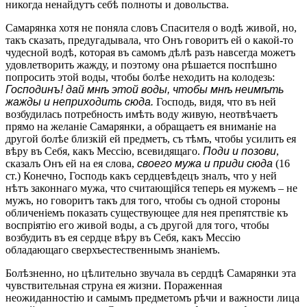
никогда ненайдутъ себѣ полноты и довольства.
Самарянка хотя не поняла словъ Спасителя о водѣ живой, но,
такъ сказать, предугадывала, что Онъ говоритъ ей о какой-то
чудесной водѣ, которая въ самомъ дѣлѣ разъ навсегда можетъ
удовлетворить жажду, и поэтому она рѣшается поспѣшно
попросить этой воды, чтобы болѣе неходить на колодезь:
Господинъ! дай мнѣ этой воды, чтобы мнѣ неимѣть
жажды и неприходить сюда.
Господь, видя, что въ ней
возбудилась потребность имѣть воду живую, неотвѣчаетъ
прямо на желаніе Самарянки, а обращаетъ ея вниманіе на
другой болѣе близкій ей предметъ, съ тѣмъ, чтобы усилить ея
вѣру въ Себя, какъ Мессію, всевидящаго.
Поди и позови
,
сказалъ Онъ ей на ея слова,
своего мужа и приди сюда
(16
ст.) Конечно, Господь какъ сердцевѣдецъ зналъ, что у ней
нѣтъ законнаго мужа, что считающійся теперь ея мужемъ – не
мужъ, но говоритъ такъ для того, чтобы съ одной стороны
обличеніемъ показать существующее для нея препятствіе къ
воспріятію его живой воды, а съ другой для того, чтобы
возбудить въ ея сердце вѣру въ Себя, какъ Мессію
обладающаго сверхъестественнымъ знаніемъ.
Болѣзненно, но цѣлительно звучала въ сердцѣ Самарянки эта
чувствительная струна ея жизни. Пораженная
неожиданностію и самымъ предметомъ рѣчи и важности лица