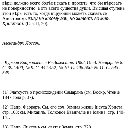
вѣры должно всего болѣе искать и просить, что бы вѣровать
не поверхностно, а отъ всего существа души. Высшая ступень
этой вѣры есть то, когда вѣрующій можетъ сказать съ
Апостоломъ
живу не ктому азъ, но живетъ во мнѣ
Христосъ
(Гал. II, 20).
Александръ Лосевъ.
«Курскія Епархіальныя Вѣдомости». 1882. Отд. Неофф. № 8.
С. 392-400; № 9. С. 444-452; № 10. С. 496-500; № 11. С. 545-
549.
{1] Златоустъ о происхожденіи Самарянъ (см. Воскр. Чтеніе
1847 года р. 37).
{2} Напр. Фарраръ. См. его соч. Земная жизнь Iисуса Христа,
стр. 103; см. Михаилъ. Толковое Евангеліе на Iоанна, стр. 140-
141.
{3} Напр. Диксонъ см. святая Земля, стр. 228.