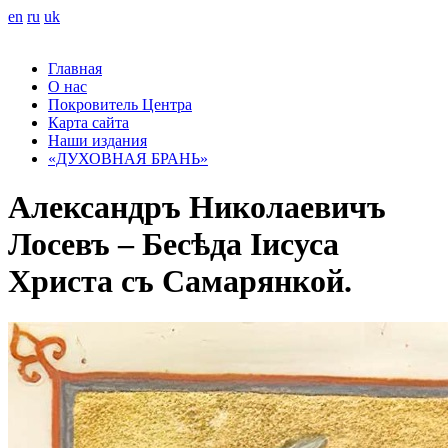
en
ru
uk
Главная
О нас
Покровитель Центра
Карта сайта
Наши издания
«ДУХОВНАЯ БРАНЬ»
Александръ Николаевичъ
Лосевъ – Бесѣда Іисуса
Христа съ Самарянкой.