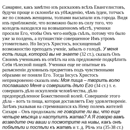
Самаряне, какъ замѣтно изъ разсказовъ всѣхъ Евангелистовъ,
будучи проще и склоннѣе къ убѣжденію, чѣмъ іудеи, тотчасъ
же по словамъ женщины, толпами высыпали изъ города. Видя
ихъ приближеніе, что возможно было въ силу того, что
колодезь находился на возвышенномъ мѣстѣ, ученики
просили Его, чтобы Онъ чего-нибудь съѣлъ, потому что было
уже за полдень, а путишествіе совершенное Имъ утромъ
утомительно. Но Iисусъ Христосъ, восхищенный
возможностію преподать ученіе, забылъ о голодѣ.
У меня
есть пища, которой вы не знаете
(32 ст.), сказалъ Онъ
Своимъ ученикамъ въ отвѣтъ на ихъ предложеніе подкрѣпить
Себя тѣлесной пищей. Ученики еще не опытные въ
разъясненіи духовныхъ предметовъ подъ чувственными
образами не поняли Его. Тогда Iисусъ Христосъ
неприкровенно сказалъ имъ:
Моя пища – творить волю
пославшаго Меня и совершить дѣло Его
(34 ст.) т. е.
совершить дѣло искупленія человѣчества, дѣло
предопредѣленное Божественной волей. Совершеніе этого
дѣла – вотъ та пища, которая доставляетъ Ему удовлетвореніе.
Затѣмъ указывая на стремившихся къ Нему полемъ жителей
Сихаря – Онъ продолжалъ:
не говорите ли вы, что еще
четыре мѣсяца и наступитъ жатва? А Я говорю вамъ
возведите очи ваши и посмотрите на нивы, какъ онѣ
побѣлѣли и поспѣли къ жатвѣ
и т. д. Рѣчь эта (35-38 ст.)