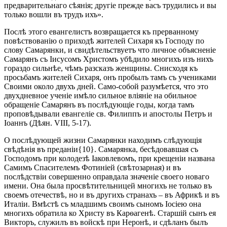
предварительнаго сѣянія; другіе прежде васъ трудились и вы
только вошли въ трудъ ихъ».
Послѣ этого евангелистъ возвращается къ прерванному
повѣствованію о приходѣ жителей Сихаря къ Господу по
слову Самарянки, и свидѣтельствуетъ что личное объясненіе
Самарянъ съ Іисусомъ Христомъ убѣдило многихъ изъ нихъ
гораздо сильнѣе, чѣмъ разсказъ женщины. Снисходя къ
просьбамъ жителей Сихаря, онъ пробылъ тамъ съ учениками
Своими около двухъ дней. Само-собой разумѣется, что это
двухдневное ученіе имѣло сильное вліяніе на обильное
обращеніе Самарянъ въ послѣдующіе годы, когда тамъ
проповѣдывали евангеліе св. Филиппъ и апостолы Петръ и
Іоаннъ (Дѣян. VIII, 5-17).
О послѣдующей жизни Самарянки находимъ слѣдующія
свѣдѣнія въ преданіи{10}. Самарянка, бесѣдовавшая съ
Господомъ при колодезѣ Іаковлевомъ, при крещеніи названа
Самимъ Спасителемъ Фотиніей (свѣтозарная) и въ
послѣдствіи совершенно оправдала значеніе своего новаго
имени. Она была просвѣтительницей многихъ не только въ
своемъ отечествѣ, но и въ другихъ странахъ – въ Африкѣ и въ
Италіи. Вмѣстѣ съ младшимъ своимъ сыномъ Іосіею она
многихъ обратила ко Христу въ Карѳагенѣ. Старшій сынъ ея
Викторъ, служилъ въ войскѣ при Неронѣ, и сдѣланъ былъ