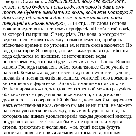
говоритъ Самарянкѣ:
всякій пьющій воду сію вжаждетъ
снова, а кто будетъ пить воду, которую Я дамъ ему
тотъ не будетъ жаждать во вѣкъ; вода эта которую Я
дамъ ему, сдѣлается для него и источникомъ воды,
текущей въ жизнь вѣчную
(13-14 ст.). Эти слова Господа
можно представить въ такомъ перифразѣ. «Не объ этой водѣ,
за которой ты пришла, Я веду рѣчь. Эта вода, о которой ты
ведешь рѣчь, утоляетъ жажду только временно; пройдетъ
нѣсколько времени по утоленіи ея, и пить снова захочется. Но
вода, о которой Я говорю, утоляетъ жажду навсегда, ибо эта
вода сдѣлается въ пьющемъ ее источникомъ воды
неизъякаемымъ, который будетъ течь въ немъ вѣчно». Водою
живою Господь называетъ всѣхъ оживляющее Свое ученіе о
царствѣ Божіемъ, а водою стоячей мутной нечистой – ученіе,
преданія и постановленія народныхъ учителей того времени –
книжниковъ и фарисеевъ. Это въ ближайшемъ смыслѣ, въ
болѣе широкомъ – подъ водою естественной можно разумѣть
обыкновенные предметы нашихъ желаній, а подъ водою
духовною – тѣ совершеннѣйшія блага, которыя Имъ даруются.
Какъ естественная вода, сколько бы мы ее ни пили, не можетъ
навсегда удовлетворить жажду, такъ и всѣ удовольствія, въ
которыхъ мы ищемъ удовлетворенія жажды духовной никогда
неудовлетворятъ ее. Сколько бы мы не приносили жертвъ
стоимъ прихотямъ и желаніямъ, – въ душѣ всегда будутъ
возникать новыя и новыя желанія и стремленія, которыя