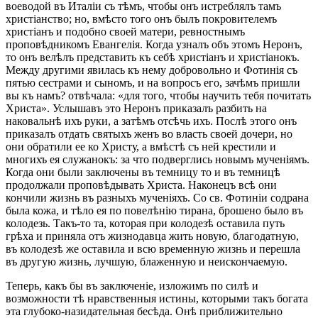
воеводой въ Италіи съ тѣмъ, чтобы онъ истреблялъ тамъ
христіанство; но, вмѣсто того онъ былъ покровителемъ
христіанъ и подобно своей матери, ревностнымъ
проповѣдникомъ Евангелія. Когда узналъ объ этомъ Неронъ,
то онъ велѣлъ представить къ себѣ христіанъ и христіанокъ.
Между другими явилась къ нему добровольно и Фотинія съ
пятью сестрами и сыномъ, и на вопросъ его, зачѣмъ пришли
вы къ намъ? отвѣчала: «для того, чтобы научить тебя почитать
Христа». Услышавъ это Неронъ приказалъ разбить на
наковальнѣ ихъ руки, а затѣмъ отсѣчь ихъ. Послѣ этого онъ
приказалъ отдать святыхъ женъ во власть своей дочери, но
они обратили ее ко Христу, а вмѣстѣ съ ней крестили и
многихъ ея служанокъ: за что подверглись новымъ мученіямъ.
Когда они были заключены въ темницу то и въ темницѣ
продолжали проповѣдывать Христа. Наконецъ всѣ они
кончили жизнь въ разныхъ мученіяхъ. Со св. Фотиніи содрана
была кожа, и тѣло ея по повелѣнію тирана, брошено было въ
колодезь. Такъ-то та, которая при колодезѣ оставила путь
грѣха и приняла отъ жизнодавца жить новую, благодатную,
въ колодезѣ же оставила и всю временную жизнь и перешла
въ другую жизнь, лучшую, блаженную и неискончаемую.
Теперь, какъ бы въ заключеніе, изложимъ по силѣ и
возможности тѣ нравственныя истины, которыми такъ богата
эта глубоко-назидательная бесѣда. Онѣ приближительно