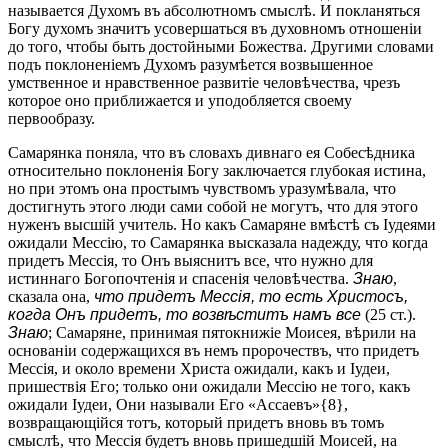
называется Духомъ въ абсолютномъ смыслѣ. И покланяться
Богу духомъ значитъ усовершаться въ духовномъ отношеніи
до того, чтобы быть достойными Божества. Другими словами
подъ поклоненіемъ Духомъ разумѣется возвышенное
умственное и нравственное развитіе человѣчества, чрезъ
которое оно приближается и уподобляется своему
первообразу.
Самарянка поняла, что въ словахъ дивнаго ея Собесѣдника
относительно поклоненія Богу заключается глубокая истина,
но при этомъ она простымъ чувствомъ уразумѣвала, что
достигнуть этого люди сами собой не могутъ, что для этого
нуженъ высшій учитель. Но какъ Самаряне вмѣстѣ съ Іудеями
ожидали Мессію, то Самарянка высказала надежду, что когда
придетъ Мессія, то Онъ выяснитъ все, что нужно для
истиннаго Богопочтенія и спасенія человѣчества.
Знаю
,
сказала она,
что придетъ Мессія, то есть Христосъ,
когда Онъ придетъ, то возвѣститъ намъ все
(25 ст.).
Знаю
; Самаряне, принимая пятокнижіе Моисея, вѣрили на
основаніи содержащихся въ немъ пророчествъ, что придетъ
Мессія, и около времени Христа ожидали, какъ и Іудеи,
пришествія Его; только они ожидали Мессію не того, какъ
ожидали Іудеи, Они называли Его «Ассаевъ»{8},
возвращающійся тотъ, который придетъ вновь въ томъ
смыслѣ, что Мессія будетъ вновь пришедшій Моисей, на