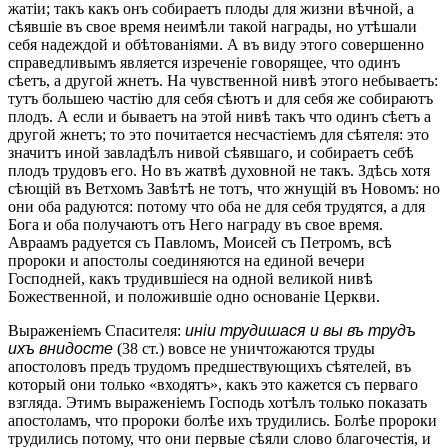
жатіи; такъ какъ онъ собираетъ плоды для жизни вѣчной, а
сѣявшіе въ свое время неимѣли такой награды, но утѣшали
себя надеждой и обѣтованіями. А въ виду этого совершенно
справедливымъ является изреченіе говорящее, что одинъ
сѣетъ, а другой жнетъ. На чувственной нивѣ этого небываетъ:
тутъ большею частію для себя сѣютъ и для себя же собираютъ
плодъ. А если и бываетъ на этой нивѣ такъ что одинъ сѣетъ а
другой жнетъ; то это почитается несчастіемъ для сѣятеля: это
значитъ иной завладѣлъ нивой сѣявшаго, и собираетъ себѣ
плодъ трудовъ его. Но въ жатвѣ духовной не такъ. Здѣсь хотя
сѣющій въ Ветхомъ Завѣтѣ не тотъ, что жнущій въ Новомъ: но
они оба радуются: потому что оба не для себя трудятся, а для
Бога и оба получаютъ отъ Него награду въ свое время.
Авраамъ радуется съ Павломъ, Моисей съ Петромъ, всѣ
пророки и апостолы соединяются на единой вечери
Господней, какъ трудившіеся на одной великой нивѣ
Божественной, и положившіе одно основаніе Церкви.
Выраженіемъ Спасителя:
иніи трудишася и вы въ трудъ
ихъ внидосте
(38 ст.) вовсе не уничтожаются труды
апостоловъ предъ трудомъ предшествующихъ сѣятелей, въ
который они только «входятъ», какъ это кажется съ перваго
взгляда. Этимъ выраженіемъ Господь хотѣлъ только показать
апостоламъ, что пророки болѣе ихъ трудились. Болѣе пророки
трудились потому, что они первые сѣяли слово благочестія, и