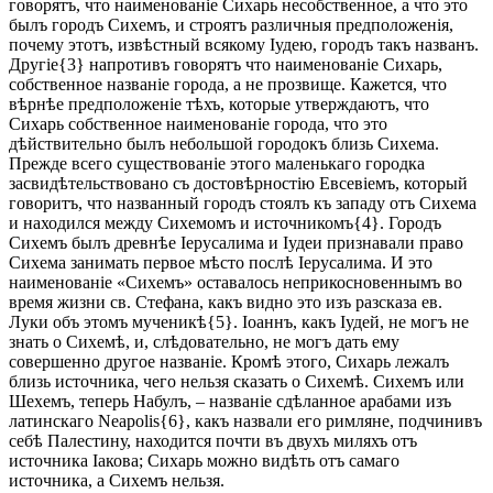
говорятъ, что наименованіе Сихарь несобственное, а что это
былъ городъ Сихемъ, и строятъ различныя предположенія,
почему этотъ, извѣстный всякому Іудею, городъ такъ названъ.
Другіе{3} напротивъ говорятъ что наименованіе Сихарь,
собственное названіе города, а не прозвище. Кажется, что
вѣрнѣе предположеніе тѣхъ, которые утверждаютъ, что
Сихарь собственное наименованіе города, что это
дѣйствительно былъ небольшой городокъ близь Сихема.
Прежде всего существованіе этого маленькаго городка
засвидѣтельствовано съ достовѣрностію Евсевіемъ, который
говоритъ, что названный городъ стоялъ къ западу отъ Сихема
и находился между Сихемомъ и источникомъ{4}. Городъ
Сихемъ былъ древнѣе Іерусалима и Іудеи признавали право
Сихема занимать первое мѣсто послѣ Іерусалима. И это
наименованіе «Сихемъ» оставалось неприкосновеннымъ во
время жизни св. Стефана, какъ видно это изъ разсказа ев.
Луки объ этомъ мученикѣ{5}. Іоаннъ, какъ Іудей, не могъ не
знать о Сихемѣ, и, слѣдовательно, не могъ дать ему
совершенно другое названіе. Кромѣ этого, Сихарь лежалъ
близь источника, чего нельзя сказать о Сихемѣ. Сихемъ или
Шехемъ, теперь Набулъ, – названіе сдѣланное арабами изъ
латинскаго Neapolis{6}, какъ назвали его римляне, подчинивъ
себѣ Палестину, находится почти въ двухъ миляхъ отъ
источника Іакова; Сихарь можно видѣть отъ самаго
источника, а Сихемъ нельзя.