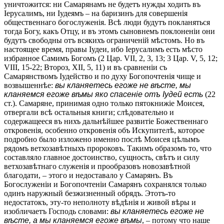
уничтожится: ни Самарянамъ не будетъ нужды ходить въ
Іерусалимъ, ни Іудеямъ – на баризинъ для совершенія
общественнаго богослуженія. Всѣ люди будутъ покланяться
тогда Богу, какъ Отцу, и въ этомъ сыновнемъ поклоненіи они
будутъ свободны отъ всякихъ ограниченій мѣстомъ. Но въ
настоящее время, правы Іудеи, ибо Іерусалимъ есть мѣсто
избранное Самимъ Богомъ (2 Цар. VII, 2, 3, 13; 3 Цар. V, 5, 12;
VIII, 15-22; Второз, XII, 5, 11) и въ сравненіи съ
Самарянствомъ Іудейство и по духу Богопочтенія чище и
возвышеннѣе:
вы кланяетесь егоже не вѣсте, мы
кланяемся егоже вѣмы яко спасеніе отъ Іудей есть
(22
ст.). Самаряне, принимая одно только пятокнижіе Моисея,
отвергали всѣ остальныя книги; слѣдовательно и
содержащееся въ нихъ дальнѣйшее развитіе Божественнаго
откровенія, особенно откровенія объ Искупителѣ, которое
подробно было изложено именно послѣ Моисея цѣлымъ
рядомъ ветхозавѣтныхъ пророковъ. Такимъ образомъ то, что
составляло главное достоинство, сущность, свѣтъ и силу
ветхозавѣтнаго служенія и прообразовъ новозавѣтной
благодати, – этого и недоставало у Самарянъ. Въ
Богослуженіи и Богопочтеніи Самарянъ сохранялся только
одинъ наружный безжизненный обрядъ. Этотъ-то
недостатокъ, эту-то неполноту вѣдѣнія и живой вѣры и
изобличаетъ Господь словами:
вы кланяетесь егоже не
вѣсте, а мы кланяемся егоже вѣмы
, – потому что наше