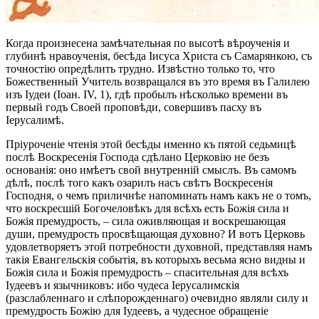
Когда произнесена замѣчательная по высотѣ вѣроученія и
глубинѣ нравоученія, бесѣда Iисуса Христа съ Самарянкою, съ
точностію опредѣлить трудно. Извѣстно только то, что
Божественный Учитель возвращался въ это время въ Галилею
изъ Іудеи (Іоан. IV, 1), гдѣ пробылъ нѣсколько времени въ
первый годъ Своей проповѣди, совершивъ пасху въ
Іерусалимѣ.
Пріуроченіе чтенія этой бесѣды именно къ пятой седьмицѣ
послѣ Воскресенія Господа сдѣлано Церковію не безъ
основанія: оно имѣетъ свой внутренній смыслъ. Въ самомъ
дѣлѣ, послѣ того какъ озарилъ насъ свѣтъ Воскресенія
Господня, о чемъ приличнѣе напоминать намъ какъ не о томъ,
что воскресшій Богочеловѣкъ для всѣхъ есть Божія сила и
Божія премудрость, – сила оживляющая и воскрешающая
души, премудрость просвѣщающая духовно? И вотъ Церковь
удовлетворяетъ этой потребности духовной, представляя намъ
такія Евангельскія событія, въ которыхъ весьма ясно видны и
Божія сила и Божія премудрость – спасительная для всѣхъ
Іудеевъ и язычниковъ: ибо чудеса Іерусалимскія
(разслабленнаго и слѣпорожденнаго) очевидно являли силу и
премудрость Божію для Іудеевъ, а чудесное обращеніе