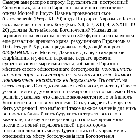
Самарянами распрю вопросу: Іерусалимъ ли, построенный
Соломономъ, или гора Гаризинъ, давнишнее святилище,
откуда Моисей и Iисусъ Навинъ произносили свое
благословеніе (Втор. XI, 29) и гдѣ Патріархи Авраамъ и Іаковъ
создавали жертвенникъ Богу (Быт. XII, 6-7; XIII, 4; XXXIII, 19-
20) должны быть мѣстомъ Богопочтенія? Указывая на
вершину горы, возвышавшейся на 800 футовъ и сохранявшей
еще развалины древняго храма, разрушеннаго Гирканомъ за
100 лѣтъ до Р. Хр., она предложила слѣдующій вопросъ:
отцы наши
т. е. Моисей, Давидъ и другіе, а самарянскіе
старѣйшины и учители народные перваго времени
существованія самарійской секты, избравшіе Гаризинъ
мѣстомъ своего общественнаго богослуженія,
покланялись
на этой горѣ, а вы говорите, что мѣсто, гдѣ должно
покланяться, находится въ Іерусалимѣ
. Въ отвѣтѣ на
этотъ вопросъ Господь открываетъ ей высокую истину Своего
ученія – истину духовности и всемірности основываемой Имъ
религіи, указывая, что спасеніе заключается не во внѣшнемъ
Богопочтеніи, а во внутреннемъ. Онъ убѣждаетъ Самарянку
быть увѣренной, что имѣющій такое важное значеніе для нихъ
вопросъ въ ближайшемъ будущемъ потеряетъ всю свою
важность, потому что скоро наступитъ такое время когда
настанетъ новый порядокъ вещей, при которомъ
противоположность между Іудействомъ и Самарянами въ
отношеніи къ мѣсту богослуженія или Богопочтенія