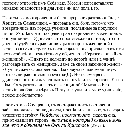
поэтому открытіе имъ Себя какъ Мессіи непредставляло
никакой опасности ни для Лица ни для дѣла Его.
На этомъ самооткровеніи и былъ прерванъ разговоръ Iисуса
Христа съ Самарянкой, – прерванъ онъ былъ потому, что
возвратились изъ города ученики, посланные за покупкой
пищи. Увидѣвъ, что ихъ равви разговариваетъ съ женщиной,
они удивились. Удивленіе это проистекало изъ того, что по
ученію Іудейскихъ раввиновъ, разговоръ съ женщиной о
религіозныхъ предметахъ воспрещался; она признавалась ими
неспособной къ религіозному обученію. «Неразговаривай съ
женщиной». «Никто не долженъ по дорогѣ или на улицѣ
разговаривать съ женщиной, даже съ своей законной женой».
«Лучше сжечь слова закона, чѣмъ научать имъ женщину», –
вотъ были раввинскія изреченія{9}. Но не смотря на
удивленіе никто изъ учениковъ не осмѣлился спросить Его: за
чѣмъ Онъ разговариваетъ съ женщиной? Мысль о Его
величіи, любовь и вѣра къ Нему заглушали всякое удивленіе,
всякое любопытство.
Послѣ этого Самарянка, въ восторженномъ настроеніи,
забывши даже свои водоносы, поспѣшила въ городъ передать
чудесную встрѣчу.
Пойдите, посмотрите
, сказала она,
прибѣжавши въ городъ,
человѣка, который сказалъ мнѣ
все что я сдѣлала: не Онъ ли Христосъ
(29 ст.).