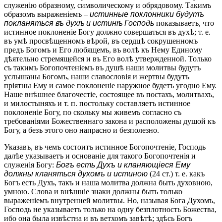
служенію образному, символическому и обрядовому. Такимъ
образомъ выраженіемъ –
истинные поклонники будутъ
покланяться въ духѣ и истинѣ Господь
показываетъ, что
истинное поклоненіе Богу должно совершаться въ духѣ; т. е.
въ умѣ просвѣщенномъ вѣрой, въ сердцѣ сокрушенномъ
предъ Богомъ и Его любящемъ, въ волѣ къ Нему Единому
дѣятельно стремящейся и въ Его волѣ утвержденной. Только
съ такимъ Богопочтеніемъ въ душѣ наши молитвы будутъ
услышаны Богомъ, наши славословія и жертвы будутъ
пріятны Ему и самое поклоненіе наружное будетъ угодно Ему.
Наше внѣшнее благочестіе, состоящее въ постахъ, молитвахъ,
и милостыняхъ и т. п. постольку составляетъ истинное
поклоненіе Богу, по скольку мы живемъ согласно съ
требованіями Божественнаго закона и расположены душой къ
Богу, а безъ этого оно напрасно и безполезно.
Указавъ, въ чемъ состоитъ истинное Богопочтеніе, Господь
далѣе указываетъ и основаніе для такого Богопочтенія и
служенія Богу:
Богъ есть Духъ и кланяющіеся Ему
должны кланяться духомъ и истиною
(24 ст.) т. е. какъ
Богъ есть Духъ, такъ и наша молитва должна быть духовною,
умною. Слова и внѣшніе знаки должны быть только
выраженіемъ внутренней молитвы. Но, называя Бога Духомъ,
Господь не указываетъ только на одну безплотность Божества,
ибо она была извѣстна и въ ветхомъ завѣтѣ; здѣсь Богъ