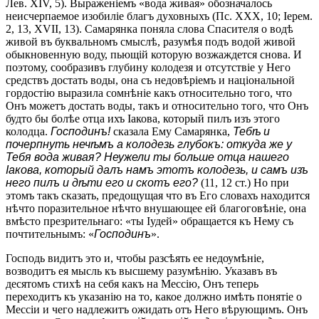
Лев. XIV, 5). Выраженіемъ «вода живая» обозначалось
неисчерпаемое изобиліе благъ духовныхъ (Пс. XXX, 10; Іерем.
2, 13, XVII, 13). Самарянка поняла слова Спасителя о водѣ
живой въ буквальномъ смыслѣ, разумѣя подъ водой живой
обыкновенную воду, пьющій которую возжаждется снова. И
поэтому, сообразивъ глубину колодезя и отсутствіе у Него
средствъ достать воды, она съ недовѣріемъ и національной
гордостію выразила сомнѣніе какъ относительно того, что
Онъ можетъ достать воды, такъ и относительно того, что Онъ
будто бы болѣе отца ихъ Іакова, который пилъ изъ этого
колодца.
Господинъ!
сказала Ему Самарянка,
Тебѣ и
почерпнуть нечѣмъ а колодезь глубокъ: откуда же у
Тебя вода живая? Неужели ты больше отца нашего
Іакова, который далъ намъ этотъ колодезь, и самъ изъ
него пилъ и дѣти его и скотъ его?
(11, 12 ст.) Но при
этомъ такъ сказать, предощущая что въ Его словахъ находится
нѣчто поразительное нѣчто внушающее ей благоговѣніе, она
вмѣсто презрительнаго: «ты Іудей» обращается къ Нему съ
почтительнымъ: «
Господинъ
».
Господь видитъ это и, чтобы разсѣять ее недоумѣніе,
возводитъ ея мысль къ высшему разумѣнію. Указавъ въ
десятомъ стихѣ на себя какъ на Мессію, Онъ теперь
переходитъ къ указанію на то, какое должно имѣть понятіе о
Мессіи и чего надлежитъ ожидать отъ Него вѣрующимъ. Онъ