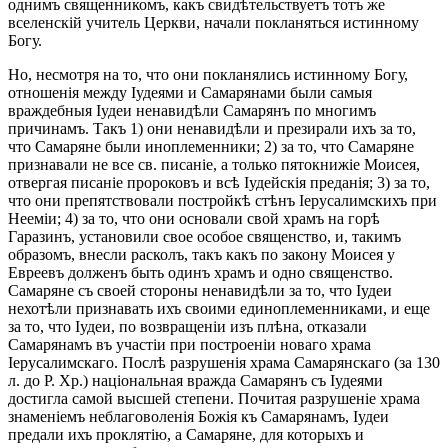
однимъ священникомъ, какъ свидѣтельствуетъ тотъ же
вселенскій учитель Церкви, начали покланяться истинному
Богу.
Но, несмотря на то, что они покланялись истинному Богу,
отношенія между Іудеями и Самарянами были самыя
враждебныя Іудеи ненавидѣли Самарянъ по многимъ
причинамъ. Такъ 1) они ненавидѣли и презирали ихъ за то,
что Самаряне были иноплеменники; 2) за то, что Самаряне
признавали не все св. писаніе, а только пятокнижіе Моисея,
отвергая писаніе пророковъ и всѣ Іудейскія преданія; 3) за то,
что они препятствовали постройкѣ стѣнъ Іерусалимскихъ при
Нееміи; 4) за то, что они основали свой храмъ на горѣ
Гаразинъ, установили свое особое священство, и, такимъ
образомъ, внесли расколъ, такъ какъ по закону Моисея у
Евреевъ долженъ быть одинъ храмъ и одно священство.
Самаряне съ своей стороны ненавидѣли за то, что Іудеи
нехотѣли признавать ихъ своими единоплеменниками, и еще
за то, что Іудеи, по возвращеніи изъ плѣна, отказали
Самарянамъ въ участіи при построеніи новаго храма
Іерусалимскаго. Послѣ разрушенія храма Самарянскаго (за 130
л. до Р. Хр.) національная вражда Самарянъ съ Іудеями
достигла самой высшей степени. Почитая разрушеніе храма
знаменіемъ неблаговоленія Божія къ Самарянамъ, Іудеи
предали ихъ проклятію, а Самаряне, для которыхъ и