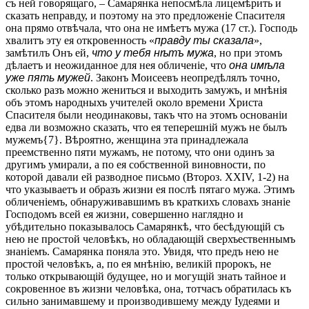
съ ней говорящаго, – Самарянка непосмѣла лицемѣрить и
сказать неправду, и поэтому на это предложеніе Спасителя
она прямо отвѣчала, что она не имѣетъ мужа (17 ст.). Господь
хвалитъ эту ея откровенность «
правду ты сказала
»,
замѣтилъ Онъ ей,
что у тебя нѣтъ мужа
, но при этомъ
дѣлаетъ и неожиданное для нея обличеніе, что
она имѣла
уже пять мужей
. Законъ Моисеевъ неопредѣлялъ точно,
сколько разъ можно жениться и выходить замужъ, и мнѣнія
объ этомъ народныхъ учителей около времени Христа
Спасителя были неодинаковы, такъ что на этомъ основаніи
едва ли возможно сказать, что ея теперешній мужъ не былъ
мужемъ{7}. Вѣроятно, женщина эта принадлежала
преемственно пяти мужамъ, не потому, что они одинъ за
другимъ умирали, а по ея собственной виновности, по
которой давали ей разводное письмо (Второз. XXIV, 1-2) на
что указываетъ и образъ жизни ея послѣ пятаго мужа. Этимъ
обличеніемъ, обнаруживавшимъ въ краткихъ словахъ знаніе
Господомъ всей ея жизни, совершенно наглядно и
убѣдительно показывалось Самарянкѣ, что бесѣдующій съ
нею не простой человѣкъ, но обладающій сверхъественнымъ
знаніемъ. Самарянка поняла это. Увидя, что предъ нею не
простой человѣкъ, а, по ея мнѣнію, великій пророкъ, не
только открывающій будущее, но и могущій знать тайное и
сокровенное въ жизни человѣка, она, тотчасъ обратилась къ
сильно занимавшему и производившему между Іудеями и