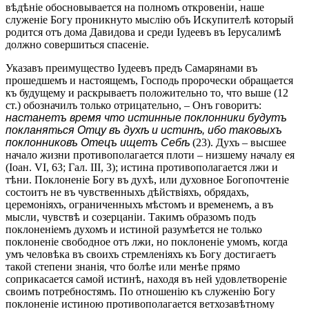
вѣдѣніе обосновывается на полномъ откровеніи, наше
служеніе Богу проникнуто мыслію объ Искупителѣ который
родится отъ дома Давидова и среди Іудеевъ въ Іерусалимѣ
должно совершиться спасеніе.
Указавъ преимущество Іудеевъ предъ Самарянами въ
прошедшемъ и настоящемъ, Господь пророчески обращается
къ будущему и раскрываетъ положительно то, что выше (12
ст.) обозначилъ только отрицательно, – Онъ говоритъ:
настанетъ время что истинные поклонники будутъ
покланяться Отцу въ духѣ и истинѣ, ибо таковыхъ
поклонниковъ Отецъ ищетъ Себѣ
(23). Духъ – высшее
начало жизни противополагается плоти – низшему началу ея
(Іоан. VI, 63; Гал. III, 3); истина противополагается лжи и
тѣни. Поклоненіе Богу въ духѣ, или духовное Богопочтеніе
состоитъ не въ чувственныхъ дѣйствіяхъ, обрядахъ,
церемоніяхъ, ограниченныхъ мѣстомъ и временемъ, а въ
мысли, чувствѣ и созерцаніи. Такимъ образомъ подъ
поклоненіемъ духомъ и истиной разумѣется не только
поклоненіе свободное отъ лжи, но поклоненіе умомъ, когда
умъ человѣка въ своихъ стремленіяхъ къ Богу достигаетъ
такой степени знанія, что болѣе или менѣе прямо
соприкасается самой истинѣ, находя въ ней удовлетвореніе
своимъ потребностямъ. По отношенію къ служенію Богу
поклоненіе истиною противополагается ветхозавѣтному