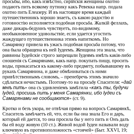
просьбы, ибо, какъ извѣстно, сирійскія женщины охотно
подаютъ пить всякому путнику какъ Ревекка напр. подала
охотно пить Елеазеру. И въ настоящее время каждый
путешественникъ хорошо знаетъ, съ какою радостію и
готовностію исполняется подобная просьба. Жалкій феллахъ,
даже дикарь-бедуинъ чувствуетъ, по-видимому,
необыкновенное удовольствіе, если удается угостить
жаждущаго путешественника этимъ напиткомъ. Но
Самарянку привела въ ужасъ подобная просьба потому, что
она была обращена къ ней Іудеемъ. Женщина эта знала, что
раввины Іудейскіе строго запрещали Іудеямъ имѣть какія-либо
сношенія съ Самарянами, какъ напр. покупать пищу, просить
воды, прикасаться къ какому-либо предмету, побывавшему въ
рукахъ Самарянина, и даже обмѣниваться съ ними
привѣтственнымъ словомъ, – пренебречь этимъ значило
сдѣлаться нечистымъ. Поэтому-то на просьбу Спасителя: «
дай
мнѣ пить
» она съ удивленіемъ замѣтила «
какъ ты, будучи
Іудей, просишь пить у меня Самарянки, ибо Іудеи съ
Самарянами не сообщаются
» (ст. 9).
Кротко и безъ укора, не отвѣчая прямо на вопросъ Самарянкѣ,
Спаситель замѣчаетъ ей, что, если бы она знала Его и даръ,
который ей дается, то она просила бы у него пить и Онъ далъ
бы ей воду живую (10 ст.). Живой водой Іудеи называли воду
ключевую въ противоположность «стоячей» (Быт. XXVI, 19;