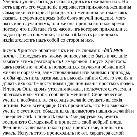
Ученики ушли; Господь остался одинъ въ ожиданіи ихъ. Но
вотъ вдругъ его уединеніе прерывается приходомъ женщины
Самарянки за водой. Приходъ этой женщины въ такое такъ
сказать, неурочное время (ибо былъ жгучій полдень), могъ
быть или случайнымъ, или же она пришла въ такое время
потому, что избѣгала тѣхъ часовъ, въ которые приходили за
водой прочія горожанки, чтобы избѣгнуть различныхъ
издѣвательствъ надъ собой со стороны ихъ.
Iисусъ Христосъ обратился къ ней съ словами: «
дай мнѣ
пить
». Поводомъ къ такому вопросу могло быть и желаніе
завязать этимъ разговоръ съ Самарянкой. Iисусъ Христосъ,
какъ извѣстно, любилъ пользоваться случаями обыденной
жизни и образами, заимствованными изъ видимой природы,
чтобы чрезъ нихъ разскрывать высокія тайны Своего ученія и
дѣлать ихъ болѣе доступными для пониманія простыхъ людей.
И теперь Онъ, кромѣ утоленія жажды, пользуется случаемъ и
образомъ воды чтобы сообщить женщинѣ Свое небесное
ученіе и возбудить въ ея сердцѣ желаніе слушать высокія
истины. Какъ всевидящій Онъ провидѣлъ, что Его высокое
ученіе о суетности обыденныхъ предметовъ нашихъ желаній и
совершенствѣ и полнотѣ благъ Имъ даруемыхъ, будетъ
воспринято Самарянкой и принесетъ свой добрый плодъ.
Женщина, услышавъ такого рода привѣтствіе, пришла въ
ужасъ. Испугъ этотъ происходилъ не отъ характера самой