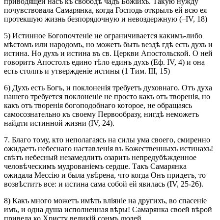
приводящей насъ къ свободѣ чадъ Божіихъ. Такую нужду
почувствовала Самарянка, когда Господь открылъ ей всю ея
протекшую жизнь безпорядочную и невоздержную (–IV, 18)
5) Истинное Богопочтеніе не ограничивается какимъ-либо
мѣстомъ или народомъ, но можетъ быть вездѣ гдѣ есть духъ и
истина. Но духъ и истина въ св. Церкви Апостольской. О ней
говоритъ Апостолъ едино тѣло единъ духъ (Еф. IV, 4) и она
есть столпъ и утвержденіе истины (1 Тим. III, 15)
6) Духъ есть Богъ, и поклоненія требуетъ духовнаго. Отъ духа
нашего требуется поклоненіе не просто какъ отъ творенія, но
какъ отъ творенія богоподобнаго которое, не обращаясь
самосознательно къ своему Первообразу, нигдѣ неможетъ
найдти истинной жизни (IV, 24).
7. Благо тому, кто неполагаясь на силы ума своего, смиренно
ожидаетъ небеснаго наставленія въ Божественныхъ истинахъ!
свѣтъ небесный незамедлитъ озарить непредубѣжденное
человѣческимъ мудрованіемъ сердце. Такъ Самарянка
ожидала Мессію и была увѣрена, что когда Онъ придетъ, то
возвѣститъ все: и истина сама собой ей явилась (IV, 25-26).
8) Какъ много можетъ имѣть вліяніе на другихъ, во спасеніе
имъ, и одна душа исполненная вѣры! Самарянка своей вѣрой
привела ко Христу великій сонмъ людей.