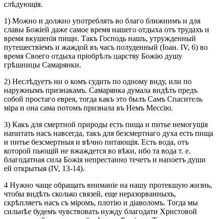
слѣдующія.
1) Можно и должно употреблять во благо ближнимъ и для
славы Божіей даже самое время нашего отдыха отъ трудахъ и
время вкушенія пищи. Такъ Господь нашъ, утружденный
путешествіемъ и жаждой въ часъ полуденный (Іоан. IV, 6) во
время Своего отдыха пріобрѣлъ царству Божію душу
грѣшницы Самарянки.
2) Неслѣдуетъ ни о комъ судить по одному виду, или по
наружнымъ признакамъ. Самарянка думала видѣть предъ
собой простаго еврея, тогда какъ это былъ Самъ Спаситель
міра и она сама потомъ признала въ Немъ Мессію.
3) Какъ для смертной природы есть пища и питье немогущія
напитать насъ навсегда, такъ для безсмертнаго духа есть пища
и питье безсмертныя и вѣчно питающія. Есть вода, отъ
которой пьющій не вжаждется во вѣки, ибо та вода т. е.
благодатная сила Божія непрестанно течетъ и напоетъ души
ей открытыя (IV, 13-14).
4 Нужно чаще обращать вниманіе на нашу протекшую жизнь,
чтобы видѣть сколько связей, еще неразорванныхъ,
скрѣпляетъ насъ съ міромъ, плотію и діаволомъ. Тогда мы
сильнѣе будемъ чувствовать нужду благодати Христовой