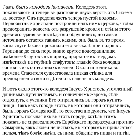
Тамъ былъ колодезь Іаковлевъ.
Колодезь этотъ
показываютъ и теперь въ разстояніи двухъ верстъ отъ Сихема
къ востоку. Онъ представляетъ теперь пустой водоемъ.
Первобытные христіане построили надъ нимъ церковь, чтобы
предохранить водоемъ отъ разрушенія; кровля и стѣны этого
древняго зданія въ послѣдствіи обрушились; но самый
источникъ остается такимъ, какимъ онъ былъ въ то время,
когда слуги Іакова прокопали его въ скалѣ при подошвѣ
Гаризина; до сихъ поръ видно крутое водохранилище,
имѣющее 9 футовъ въ ширину, прорытое въ твердомъ
извѣстнякѣ на глубинѣ стафутовъ; гладкіе бока колодца
состоятъ изъ обтесанныхъ камней. Около источника во
времена Спасителя существовала низкая стѣнка для
предохраненія скота и дѣтей отъ паденія въ колодезь.
И вотъ около этого-то колодезя Iисусъ Христосъ, утомленный
длиннымъ путешествіемъ, и солнечнымъ жаромъ, сѣлъ
отдохнуть, а ученики Его отправились въ городъ купить
пищи. Такъ какъ городъ этотъ, въ который они отправились,
былъ городъ Самарянскій, то естественно думать, что Iисусъ
Христосъ, посылая ихъ въ этотъ городъ, хотѣлъ этимъ
показать не справедливость Еврейскаго предразсудка противъ
Самарянъ, какъ людей нечистыхъ, къ которымъ и прикасаться
нельзя, тѣмъ болѣе имѣть съ ними общеніе въ пищи и питіи.