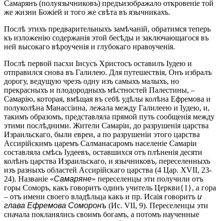
Самарянъ (полуязычниковъ) предъизображало откровеніе той
же жизни Божіей и того же свѣта въ язычникахъ.
Послѣ этихъ предварительныхъ замѣчаній, обратимся теперь
къ изложенію содержанія этой бесѣды и заключающагося въ
ней высокаго вѣроученія и глубокаго нравоученія.
Послѣ первой пасхи Іисусъ Христосъ оставилъ Іудею и
отправился снова въ Галилею. Для путешествія, Онъ избралъ
дорогу, ведущую чрезъ одну изъ самыхъ малыхъ, но
прекрасныхъ и плодородныхъ мѣстностей Палестины, –
Самарію, которая, вмѣщая въ себѣ удѣлы колѣна Ефремова и
полуколѣна Манассіина, лежала между Галилеею и Іудею, и,
такимъ образомъ, представляла прямой путь сообщенія между
этими послѣдними. Жители Самаріи, до разрушенія царства
Израильскаго, были евреи, а по разрушеніи этого царства
Ассирійскимъ царемъ Салманасаромъ населеніе Самаріи
составляла смѣсь Іудеевъ, оставшихся отъ плѣненія десяти
колѣнъ царства Израильскаго, и язычниковъ, переселенныхъ
изъ разныхъ областей Ассирійскаго царства (4 Цар. XVII, 23-
24). Названіе «
Самаряне
» переселенцы эти получили отъ
горы Соморъ, какъ говоритъ одинъ учитель Церкви{1}, а гора
– отъ имени своего владѣльца какъ и пр. Исаія говоритъ
и
глава Ефремова Соморонъ
(Ис. VII, 9). Переселенцы эти
сначала покланялись своимъ богамъ, а потомъ наученные