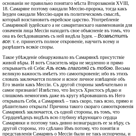
основаніи не правильно понятаго мѣста Второзаконія XVIII,
18. Самаряне поэтому ожидали Мессію-пророка, тогда какъ
Іиудеи ожидали Мессію-царя въ политическомъ смыслѣ,
который возстановитъ еврейское царство. Употребленіе
Самарянкой іудейскаго а не самаританскаго наименованія для
означенія лица Мессіи находитъ свое объясненіе въ томъ, что
она въ бесѣдовавшемъ съ ней видѣла Іудея. –
Возвѣститъ
все
: т. е. принесетъ полное откровеніе, научитъ всему и
разрѣшитъ всякіе споры.
Такое убѣжденіе обнаруживало въ Самарянкѣ присутствіе
живой вѣры. И вотъ Спаситель міра не медленно и прямо
открываетъ ей Себя:
Азъ есмь глаголяй съ тобою
. Весьма
великую важность имѣетъ это самооткровеніе; ибо въ этихъ
словахъ заключается полное и ясное личное извѣщеніе объ
Его званіи какъ Мессіи. Съ другой стороны замѣчательно и
самое признаніе! Извѣстно, что Iисусъ Христосъ рѣдко и
слишкомъ немногимъ даже въ кругу вѣровавшихъ въ Него
открывалъ Себя, а Самарянкѣ – такъ скоро, такъ ясно, прямо и
рѣшительно открылъ! Причина такого скораго самооткровенія
Самарянкѣ заключается, съ одной стороны, въ томъ, что
Сердцевѣдецъ видѣлъ всю глубину вѣрующаго сердца
Самарянки и поэтому такъ дивно вознаградилъ ее за вѣру, съ
другой стороны, это сдѣлано Имъ потому, что понятія и
представленія Самарянъ о Мессіи были не такъ испорчены, и