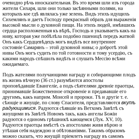
очевидно рѣчь иносказательная. Въ это время шли изъ города
жители Сихаря, шли они только засѣянными полями, на
которыхъ кое гдѣ являлась уже зелень. Видъ этихъ идущихъ
Сихемлянъ и даетъ Господу прекрасный образъ для выраженія
высокой мысли о духовной пищи. На этихъ людей, имѣвшихъ
сердца расположенныя къ вѣрѣ, Господь и указываетъ какъ на
ниву, которая уже побѣлѣла подобно пшеницѣ передъ жатвой
Онъ какъ Сердцевѣдецъ могъ видѣть все внутреннее
состояніе Самарянъ – этой духовной нивы; о добротѣ этой
нивы Онъ могъ судить по той готовности и тому усердію, съ
какими народъ спѣшилъ видѣть и слушать Мессію всѣми
ожидаемаго.
Подъ жателями получающими награду и собирающими плодъ
въ жизнь вѣчную (36 ст.) разумѣются апостолы
проповѣдавшіе Евангеліе, а подъ сѣятелями древніе праотцы,
принимавшіе Божественное откровеніе и предававшіе его
другимъ, какъ наприм. Моисей и пророки. Тѣ и другіе т. е.
сѣющіе и жнущіе, по слову Спасителя, представляются
вкупѣ
радующимися
. Радуются сѣявшіе въ Ветхомъ Завѣтѣ съ
жнущими въ Завѣтѣ Новомъ такъ, какъ ангелы Божіи
радуются о единомъ грѣшникѣ кающемся (Лук. XV, 10).
Радуются праотцы вмѣстѣ съ апостолами живя вѣрою и
утѣшая себя надеждою и обѣтованіями. Такимъ образомъ
можно сказать, что жнущій пріемлетъ награду въ самомъ