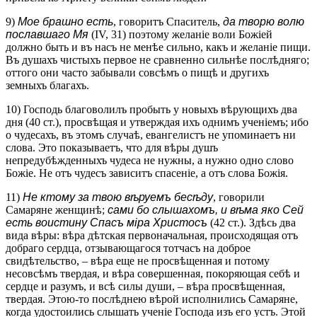
9)
Мое брашно есть
, говоритъ Спаситель,
да творю волю
пославшаго Мя
(IV, 31) поэтому желаніе воли Божіей
должно быть и въ насъ не менѣе сильно, какъ и желаніе пищи.
Въ душахъ чистыхъ первое не сравненно сильнѣе послѣдняго;
оттого они часто забывали совсѣмъ о пищѣ и другихъ
земныхъ благахъ.
10) Господь благоволилъ пробыть у новыхъ вѣрующихъ два
дня (40 ст.), просвѣщая и утверждая ихъ однимъ ученіемъ; ибо
о чудесахъ, въ этомъ случаѣ, евангелистъ не упоминаетъ ни
слова. Это показываетъ, что для вѣры душъ
непредубѣжденныхъ чудеса не нужны, а нужно одно слово
Божіе. Не отъ чудесъ зависитъ спасеніе, а отъ слова Божія.
11)
Не ктому за твою вѣруемъ бесѣду
, говорили
Самаряне женщинѣ;
сами бо слышахомъ, и вѣма яко Сей
есть воистину Спасъ міра Христосъ
(42 ст.). Здѣсь два
вида вѣры: вѣра дѣтская первоначальная, происходящая отъ
добраго сердца, отзывающагося тотчасъ на доброе
свидѣтельство, – вѣра еще не просвѣщенная и потому
несовсѣмъ твердая, и вѣра совершенная, покоряющая себѣ и
сердце и разумъ, и всѣ силы души, – вѣра просвѣщенная,
твердая. Этою-то послѣднею вѣрой исполнились Самаряне,
когда удостоились слышать ученіе Господа изъ его устъ. Этой