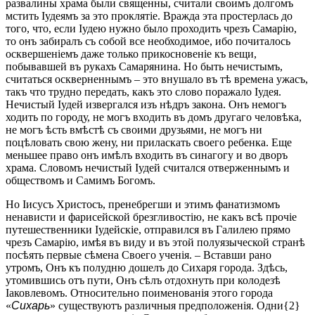
развалины храма были священны, считали своимъ долгомъ
мстить Іудеямъ за это проклятіе. Вражда эта простерлась до
того, что, если Іудею нужно было проходить чрезъ Самарію,
то онъ забиралъ съ собой все необходимое, ибо почиталось
осквершеніемъ даже только прикосновеніе къ вещи,
побывавшей въ рукахъ Самарянина. Но быть нечистымъ,
считаться оскверненнымъ – это внушало въ тѣ времена ужасъ,
такъ что трудно передать, какъ это слово поражало Іудея.
Нечистый Іудей извергался изъ нѣдръ закона. Онъ немогъ
ходить по городу, не могъ входить въ домъ другаго человѣка,
не могъ ѣсть вмѣстѣ съ своими друзьями, не могъ ни
поцѣловать свою жену, ни приласкать своего ребенка. Еще
меньшее право онъ имѣлъ входить въ синагогу и во дворъ
храма. Словомъ нечистый Іудей считался отверженнымъ и
обществомъ и Самимъ Богомъ.
Но Iисусъ Христосъ, пренебрегши и этимъ фанатизмомъ
ненависти и фарисейской брезгливостію, не какъ всѣ прочіе
путешественники Іудейскіе, отправился въ Галилею прямо
чрезъ Самарію, имѣя въ виду и въ этой полуязыческой странѣ
посѣять первые сѣмена Своего ученія. – Вставши рано
утромъ, Онъ къ полудню дошелъ до Сихаря города. Здѣсь,
утомившись отъ пути, Онъ сѣлъ отдохнуть при колодезѣ
Іаковлевомъ. Относительно поименованія этого города
«
Сихарь
» существуютъ различныя предположенія. Одни{2}