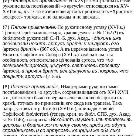
{6}
Четвертое примѣчаніе.
Изъ 23 разсмотрѣнныхъ нами
рукописныхъ послѣдованій «о артусѣ», относящихся къ XV-
XVII в.в., въ 17-ти возносящій артосъ произноситъ «Христосъ
воскресе» трижды, а не однажды и не дважды.
{7}
Пятое примѣчаніе.
По рукописному уставу (XVI в.)
Троице-Сергіева монастыря, хранящемуся за № 1162 (¹) въ
библіотекѣ рукописей С.-П.-Б. дух. Акад., «
діаконъ иже
воздвизаяй носитъ артусъ братіи и цѣлуютъ его
(артосъ)
братія
» (667 об.). А въ церемоніальномъ уставѣ
Новгор. Софійскаго Собора (XVI в.) замѣчательна та
особенность относительно цѣлованія артоса, что «
по
возношеніи артоса, цѣлуетъ святитель просвиру
(артосъ),
а прочая братія вся цѣлуютъ въ покровъ, что
покрытъ артусъ
» (218 л).
{8}
Шестое примѣчаніе.
Нѣкоторыми рукописными
послѣдованіями «о артусѣ», сохранившимися отъ XVI-XVII
в.в., положено было совершать еще возношеніе артоса въ
храмѣ, тотчасъ по принесеніи его сюда изъ трапезы. Такъ,
напр., уставъ патр. Іосифа (XVII в.), принадлежавшій
Софійской библіотекѣ (теперь хран. въ библ. СПБ. дух. Акад.
за № 1146), говоритъ: «
Исходитъ игуменъ изъ трапезы въ
церковь, и братія вся по чину своему. преди же идутъ
спраздникомъ и со артусомъ. клирицы же оба лика
поютъ Христосъ воскресе, а вто время звонятъ во вся