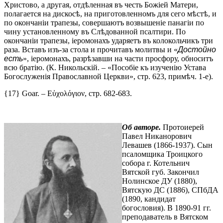
Христово, а другая, отдѣленная въ честь Божіей Матери,
полагается на дискосѣ, на приготовленномъ для сего мѣстѣ, и
по окончаніи трапезы, совершаютъ возвышеніе панагіи по
чину установленному въ Слѣдованной псалтири. По
окончаніи трапезы, іеромонахъ ударяетъ въ колокольчикъ три
раза. Вставъ изъ-за стола и прочитавъ молитвы и «
Достойно
есть
», іеромонахъ, разрѣзавши на части просфору, обноситъ
всю братію. (К. Никольскій. – «Пособіе къ изученію Устава
Богослуженія Православной Церкви», стр. 623, примѣч. 1-е).
{17} Goar. – Εὐχολόγιον, стр. 682-683.
Об авторе.
Протоиерей
Павел Никанорович
Левашев (1866-1937). Сын
псаломщика Троицкого
собора г. Котельнич
Вятской губ. Закончил
Нолинское ДУ (1880),
Вятскую ДС (1886), СПбДА
(1890, кандидат
богословия). В 1890-91 гг.
преподаватель в Вятском