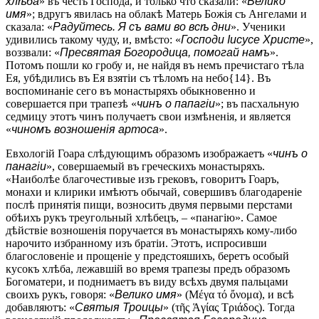
хлѣба
» въ честь Господа, и только что сказали: «
Велико
имя
»; вдругъ явилась на облакѣ Матерь Божія съ Ангелами и
сказала: «
Радуйтесь. Я съ вами во всѣ дни
». Ученики
удивились такому чуду, и, вмѣсто: «
Господи Іисусе Христе
»,
воззвали: «
Пресвятая Богородица, помогай намъ
».
Потомъ пошли ко гробу и, не найдя въ немъ пречистаго тѣла
Ея, убѣдились въ Ея взятіи съ тѣломъ на небо{14}. Въ
воспоминаніе сего въ монастыряхъ обыкновенно и
совершается при трапезѣ «
чинъ о папагіи
»; въ пасхальную
седмицу этотъ чинъ получаетъ свои измѣненія, и является
«
чиномъ возношенія артоса
».
Евхологій Гоара слѣдующимъ образомъ изображаетъ «
ч
и
нъ о
панагіи
», совершаемый въ греческихъ монастыряхъ.
«Наиболѣе благочестивые изъ грековъ, говоритъ Гоаръ,
монахи и клирики имѣютъ обычай, совершивъ благодареніе
послѣ принятія пищи, возносить двумя первыми перстами
обѣихъ рукъ треугольный хлѣбецъ, – «панагію». Самое
дѣйствіе возношенія поручается въ монастыряхъ кому-либо
нарочито избранному изъ братіи. Этотъ, испросивши
благословеніе и прощеніе у предстояшихъ, беретъ особый
кусокъ хлѣба, лежавшій во время трапезы предъ образомъ
Богоматери, и поднимаетъ въ виду всѣхъ двумя пальцами
своихъ рукъ, говоря: «
Велико имя
» (Μέγα τό ὄνομα), и всѣ
добавляютъ: «
Святыя Троицы
» (τῆς Ἁγίας Τριάδος). Тогда