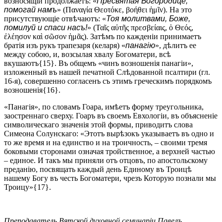
возносящій продолжаетъ: «
Пресвятая Богородице,
помогай намъ
» (Παναγία Θεοτόκε, βοήθει ἡμῖν). На это
присутствующіе отвѣчаютъ: «
Тоя молитвами, Боже,
помилуй и спаси насъ!
» (Ταῖς αὐτῆς πρεσβείαις, ὁ Θεός,
ἐλέησον καὶ σῶσον ἡμᾶς). Затѣмъ по кажденіи принимаетъ
братія изъ рукъ трапезаря (келаря) «
панагію
», дѣлитъ ее
между собою, и, возсылая хвалу Богоматери, всѣ
вкушаютъ{15}. Въ общемъ «чинъ возношенія панагіи»,
изложенный въ нашей печатной Слѣдованной псалтири (гл.
16-я), совершенно согласенъ съ этимъ греческимъ порядкомъ
возношенія{16}.
«Панагія», по словамъ Гоара, имѣетъ форму треугольника,
заостреннаго сверху. Гоаръ въ своемъ Евхологіи, въ объясненіе
символическаго значенія этой формы, приводитъ слова
Симеона Солунскаго: «Этотъ вырѣзокъ указываетъ въ одно и
то же время и на единство и на троичность, – своими тремя
боковыми сторонами означая тройственное, а верхней частью
– единое. И такъ мы приняли отъ отцовъ, по апостольскому
преданію, посвящать каждый день Единому въ Троицѣ
нашему Богу въ честь Богоматери, чрезъ Которую познали мы
Троицу»{17}.
Преподаватель Вятской духовной семинаріи Павелъ