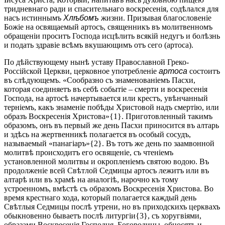
тридневнаго ради и спасительнаго воскресенія, содѣлался для
насъ истиннымъ
Хлѣбомъ
жизни. Призывая благословеніе
Божіе на освящаемый артосъ, священникъ въ молитвенномъ
обращеніи проситъ Господа исцѣлить всякій недугъ и болѣзнь
и подать здравіе всѣмъ вкушающимъ отъ сего (артоса).
По дѣйствующему нынѣ уставу Православной Греко-
Россійской Церкви, церковное употребленіе
артоса
состоитъ
въ слѣдующемъ. «Сообразно съ знаменованіемъ Пасхи,
которая соединяетъ въ себѣ событіе – смерти и воскресенія
Господа, на артосѣ начертывается или крестъ, увѣнчанный
терніемъ, какъ знаменіе побѣды Христовой надъ смертію, или
образъ Воскресенія Христова»{1}. Приготовленный такимъ
образомъ, онъ въ первый же день Пасхи приносится въ алтарь
и здѣсь на жертвенникѣ полагается въ особый сосудъ,
называемый «панагіаръ»{2}. Въ тотъ же день по заамвонной
молитвѣ происходитъ его освященіе, съ чтеніемъ
установленной молитвы и окропленіемъ святою водою. Въ
продолженіе всей Свѣтлой Седмицы артосъ лежитъ или въ
алтарѣ или въ храмѣ на аналогіѣ, нарочно къ тому
устроенномъ, вмѣстѣ съ образомъ Воскресенія Христова. Во
время крестнаго хода, который полагается каждый день
Свѣтлыя Седмицы послѣ утрени, но въ приходскихъ церквахъ
обыкновенно бываетъ послѣ литургіи{3}, съ хоругвіями,
образами Воскресенія Господня, Богородицы, обносятъ и