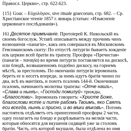
Правосл. Церкви», стр. 622-623.
{15} Goar. – Εὐχολόγιον, sive rituale graecorum, стр. 682. – Ср.
Христіанское чтеніе 1857 г. январь (статью: «Изъясненіе
церковнаго послѣдованія»).
16}
Десятое примѣчаніе.
Протоіерей К. Никольскій въ
своемъ богослуж. Уставѣ описываетъ между прочимъ чинъ
возношенія «панагіи», какъ онъ совершался въ Московскомъ
Геѳсиманскомъ скиту: По отпустѣ литургіи бываетъ хожденіе
изъ церкви всей братіи въ трапезу. Просфора «Пречистая»
(панагія – παναγία) во время литургіи поставляется на дискосѣ,
или блюдѣ, возвышенномъ подобно дискосу, на горнемъ
мѣстѣ, за престоломъ. По окончаніи литургіи іеромонахъ
беретъ ее и несетъ впереди, за нимъ идутъ братія чинно по
два, всѣ въ мантіяхъ, и поютъ псаломъ 144-й. Окончивши
псаломъ, начинаютъ молитвы трапезы: «
Отче нашъ
»,
«
Слава и нынѣ
», «
Господи помилуй
» трижды,
«
Благослови
». Іеромонахъ говоритъ: «
Христе Боже,
благослови ястіе и питіе рабомъ Твоимъ, яко Святъ
еси всегда, нынѣ и присно, и во вѣки вѣковъ
». Потомъ
настоятель отдѣляетъ отъ принесенной просфоры 2 части,
одну полагаетъ на блюдо и разрѣзываетъ на мелкія части,
которыя обносятся для вкушенія сидящей уже за столомъ
братіи. Часть, отъ которой вкушали, была отдѣлена во имя