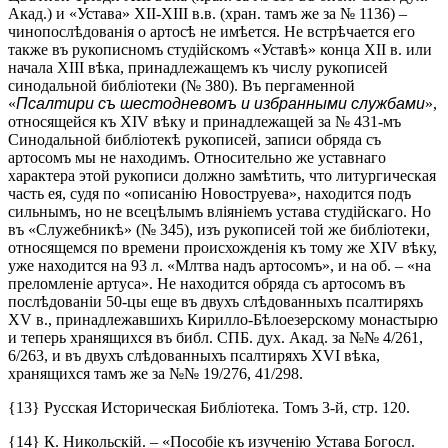
Акад.) и «Устава» XII-XIII в.в. (хран. тамъ же за № 1136) –
чинопослѣдованія о артосѣ не имѣется. Не встрѣчается его
также въ рукописномъ студійскомъ «Уставѣ» конца XII в. или
начала XIII вѣка, принадлежащемъ къ числу рукописей
синодальной библіотеки (№ 380). Въ пергаменной
«
Псалтири съ шестодневомъ и избранными службами
»,
относящейся къ XIV вѣку и принадлежащей за № 431-мъ
Синодальной библіотекѣ рукописей, записи обряда съ
артосомъ мы не находимъ. Относительно же уставнаго
характера этой рукописи должно замѣтить, что литургическая
часть ея, судя по «описанію Новоструева», находится подъ
сильнымъ, но не всецѣлымъ вліяніемъ устава студійскаго. Но
въ «Служебникѣ» (№ 345), изъ рукописей той же библіотеки,
относящемся по времени происхожденія къ тому же XIV вѣку,
уже находится на 93 л. «Млтва надъ артосомъ», и на об. – «на
преломленіе артуса». Не находится обряда съ артосомъ въ
послѣдованіи 50-цы еще въ двухъ слѣдованныхъ псалтиряхъ
XV в., принадлежавшихъ Кирилло-Бѣлоезерскому монастырю
и теперь хранящихся въ библ. СПБ. дух. Акад. за №№ 4/261,
6/263, и въ двухъ слѣдованныхъ псалтиряхъ XVI вѣка,
хранящихся тамъ же за №№ 19/276, 41/298.
{13} Русская Историческая Библіотека. Томъ 3-й, стр. 120.
{14} К. Никольскій. – «Пособіе къ изученію Устава Богосл.