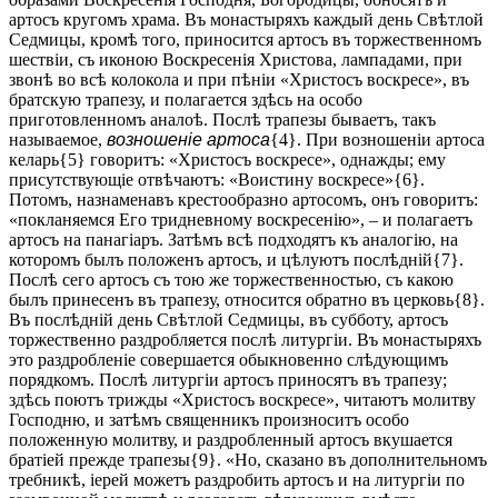
артосъ кругомъ храма. Въ монастыряхъ каждый день Свѣтлой
Седмицы, кромѣ того, приносится артосъ въ торжественномъ
шествіи, съ иконою Воскресенія Христова, лампадами, при
звонѣ во всѣ колокола и при пѣніи «Христосъ воскресе», въ
братскую трапезу, и полагается здѣсь на особо
приготовленномъ аналоѣ. Послѣ трапезы бываетъ, такъ
называемое,
возношеніе артоса
{4}. При возношеніи артоса
келарь{5} говоритъ: «Христосъ воскресе», однажды; ему
присутствующіе отвѣчаютъ: «Воистину воскресе»{6}.
Потомъ, назнаменавъ крестообразно артосомъ, онъ говоритъ:
«покланяемся Его тридневному воскресенію», – и полагаетъ
артосъ на панагіаръ. Затѣмъ всѣ подходятъ къ аналогію, на
которомъ былъ положенъ артосъ, и цѣлуютъ послѣдній{7}.
Послѣ сего артосъ съ тою же торжественностью, съ какою
былъ принесенъ въ трапезу, относится обратно въ церковь{8}.
Въ послѣдній день Свѣтлой Седмицы, въ субботу, артосъ
торжественно раздробляется послѣ литургіи. Въ монастыряхъ
это раздробленіе совершается обыкновенно слѣдующимъ
порядкомъ. Послѣ литургіи артосъ приносятъ въ трапезу;
здѣсь поютъ трижды «Христосъ воскресе», читаютъ молитву
Господню, и затѣмъ священникъ произноситъ особо
положенную молитву, и раздробленный артосъ вкушается
братіей прежде трапезы{9}. «Но, сказано въ дополнительномъ
требникѣ, іерей можетъ раздробить артосъ и на литургіи по