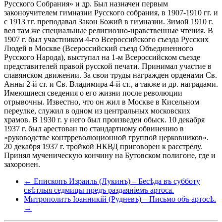
Русского Собрания» и др. Был назначен первым
законоучителем гимназии Русского собрания, в 1907-1910 гг. и
с 1913 гг. преподавал Закон Божий в гимназии. Зимой 1910 г.
вел там же специальные религиозно-нравственные чтения. В
1907 г. был участником 4-го Всероссийского съезда Русских
Людей в Москве (Всероссийский съезд Объединенного
Русского Народа), выступал на 1-м Всероссийском съезде
представителей правой русской печати. Принимал участие в
славянском движении. За свои труды награжден орденами Св.
Анны 2-й ст. и Св. Владимира 4-й ст., а также и др. наградами.
Имеющиеся сведения о его жизни после революции
отрывочны. Известно, что он жил в Москве в Кисельном
переулке, служил в одном из центральных московских
храмов. В 1930 г. у него был произведен обыск. 10 декабря
1937 г. был арестован по стандартному обвинению в
«руководстве контрреволюционной группой церковников».
20 декабря 1937 г. тройкой НКВД приговорен к расстрелу.
Принял мученическую кончину на Бутовском полигоне, где и
захоронен.
← Епископъ Израиль (Лукинъ) – Бесѣда въ субботу
свѣтлыя седмицы предъ раздаяніемъ артоса.
Митрополитъ Іоанникій (Рудневъ) – Письмо объ артосѣ.
→