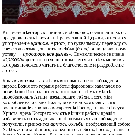
Къ числу нѣкоторыхъ чиновъ и обрядовъ, соединенныхъ съ
празднованіемъ Пасхи въ Православной Церкви, относится
употребленіе
артоса
. Артосъ, по буквальному переводу съ
греческаго языка, значитъ «хлѣбъ» (ἄρτος), а по церковному
уставу – «
просфора всецѣлая
». Символическое значеніе
«
артоса
» достаточно ясно открывается изъ тѣхъ молитвъ,
которыя положено читать на благословеніе и раздробленіе
артоса.
Какъ въ ветхомъ завѣтѣ, въ воспоминаніе освобожденія
народа Божія отъ горькія работы фараоновы закалался по
повелѣнію Господа агнецъ, который съ тѣмъ вмѣстѣ
прообразовалъ Агнца, вземлющаго грѣхи. всего міра,
возлюбленнаго Сына Божія; такъ въ новомъ завѣтѣ въ
воспоминаніе славнаго воскресенія Господа нашего Іисуса
Христа, чрезъ Котораго мы отъ вѣчныя работы вражія
избавились и отъ адовыхъ нерѣшимыхъ узъ освобожденіе
получили, приносится
артосъ-хлѣбъ
, изображающій собою
Хлѣбъ живота вѣчнаго, сошедшій съ небесъ, Господа нашего
Іисуса Христа, Который, напитавъ насъ духовною пищею