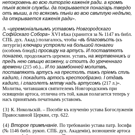
непокровень во всю литоргію каженія ради. а кромѣ
пѣнія всякія службы. да покрывается понагіарь твердо
отъ мыши, а по всякомъ пѣніи во всю свѣтлую недѣлю,
да открывается каженія ради
».
А «
церемоніальнымъ уставомъ Новгородскаго
Софійскаго Собора
» XVI вѣка (хранится за № 1147 въ библ.
СПБ. дух. Акад.) полагалось, чтобы «
въ благовѣсть
(къ
литургіи)
ключари устрояли на большой понагеи
(особомъ блюдѣ)
просвиру на артусъ. И поставляютъ
понагею
, продолжаетъ церемон. уставъ,
на жертвенникъ и
предъ нею свѣщю возжену, и стоитъ до уреченнаго
времени
(215 об.)...
И по заамбонней молитвѣ,
поставляютъ артусъ на престолѣ. тажъ пріемъ стль
кадило, і покадитъ артосъ крестообразно. І отдавъ
кадило, і глаголетъ млтву надъ артусомъ
(217 л.)».
Молитва, читавшаяся святителемъ Новгородскимъ при
освященіи артоса, отлична отъ той, какая полагается теперь у
насъ принятымъ печатнымъ уставомъ.
{3} К. Никольскій. – Пособіе къ изученію устава Богослуженія
Православной Церкви, стр. 622.
{4}
Второе примѣчаніе.
По требованію устава патр. Іосифа
(№ 1146 библ. рукоп. СПБ. дух. Академіи), возношеніе артоса