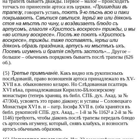
на трапезѣ бываетъ дважды. Первое – малое – происходитъ
тотчасъ по принесеніи артоса изъ церкви. «
Пришедши въ
трапезу
, говоритъ уставъ,
поютъ 9-ю пѣснь всю и паки
покрываютъ. Свѣтися свѣтися. Іерѣй же или діяконъ
стоя на мѣстѣ по чину, и воздвизаетъ блюдо съ
артусомъ, глаголя «Христосъ воскресе» трижды, и мы
«во истину воскресе». Послѣ же поютъ «Христосъ
воскресе», трижды. таже поставятъ, іерѣи или
діяконъ образъ праздника, артусъ ни мѣстѣхъ ихъ.
Посемъ игуменъ и братія сядутъ застолъ
»... Другое –
большое – обычнымъ порядкомъ бываетъ послѣ трапезы (626
об.).
{5}
Третье примѣчаніе.
Какъ видно изъ рукописныхъ
послѣдованій, право возношенія артоса принадлежало въ XV-
XVII в.в. обыкновенно келарю. Но Слѣдованная псалтирь
XVI вѣка, принадлежавшая Кирилло-Бѣлоозерскому
монастырю (теперь хранящ. въ библ. СПБ. дух. Акад. за №
47/304), усвояетъ это право діакону; и уставы – Соловецкаго
Монастыря XVI в. и – патр. Іосифа XVII в. (оба хранятся въ
библ. рукописей СПБ. дух. Акад., – 1-й за № 1162² а 2-й за №
1146) требуютъ, чтобы діаконъ послѣ трапезы передалъ блюдо
съ артосомъ игумену, который, снявъ клабукъ, и возноситъ
артосъ обычнымъ образомъ.