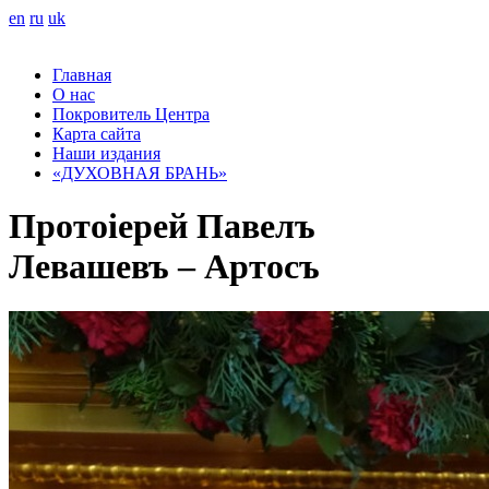
en
ru
uk
Главная
О нас
Покровитель Центра
Карта сайта
Наши издания
«ДУХОВНАЯ БРАНЬ»
Протоіерей Павелъ
Левашевъ – Артосъ