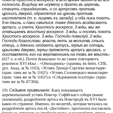
колокола. Вшудшу же игумену и братіи въ церковь,
станутъ спраздникомъ, и со артусомъ противъ
црскихъ дверей, обратятся на црковь противъ
настоятеля (т. е. лицемъ къ западу), и оба лика поютъ,
9-ю пѣснь. и паки свѣтися. таже діяконъ воздвизаетъ
артусъ. и глетъ Христосъ воскресе, 3-жды, мы же
отвѣщаемъ воистину воскресе. 3-жды. и посемъ поютъ
Христосъ воскресе. 3-жды. Господи помилуй. 2-жды.
Господи благослови, власть летъ за молитвъ стыхъ
отецъ, и діяконъ отдаетъ артусъ, іерѣю во олтарь,
црьскими дверми, іерѣи пріемлетъ артусъ вризахъ. и
поставляетъ его на жертвенникѣ на томъ же мѣстѣ
»
(627 л. и об.). Почти буквально то же самое повторяютъ
рукописи XVI вѣка – «Обиходникъ» (хранящ. въ библ. СПБ.
дух. Акад. за № 1163), «Уставъ Троице-Сергіева монастыря»
(хран. тамъ же за № 1162¹), «Уставъ Соловецкаго монастыря»
(хран. тамъ же за № 1162²) и «Слѣдованная псалтирь» (хран.
тамъ же за № 47/304).
{9}
Седьмое примѣчаніе.
Какъ показываетъ
церемоніальный уставъ Новгор. Софійскаго собора (выше
указанный), раздробленіе артоса въ Новгородѣ въ XVI было
какое-то странное. Именно, по молитвѣ, которая читалась на
раздробленіе артоса послѣ «Достойно», протопопъ поставлялъ
блюдо съ артосомъ на іерейскія главы, и раздроблялъ артосъ.