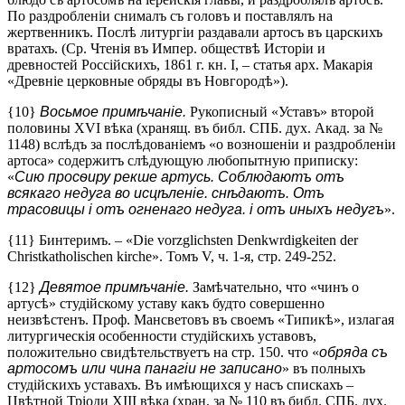
По раздробленіи снималъ съ головъ и поставлялъ на
жертвенникъ. Послѣ литургіи раздавали артосъ въ царскихъ
вратахъ. (Ср. Чтенія въ Импер. обществѣ Исторіи и
древностей Россійскихъ, 1861 г. кн. I, – статья арх. Макарія
«Древніе церковные обряды въ Новгородѣ»).
{10}
Восьмое примѣчаніе.
Рукописный «Уставъ» второй
половины XVI вѣка (хранящ. въ библ. СПБ. дух. Акад. за №
1148) вслѣдъ за послѣдованіемъ «о возношеніи и раздробленіи
артоса» содержитъ слѣдующую любопытную приписку:
«
Сию просѳиру рекше артусь. Соблюдаютъ отъ
всякаго недуга во исцѣленіе. снѣдаютъ. Отъ
трасовицы і отъ огненаго недуга. і отъ иныхъ недугъ
».
{11} Бинтеримъ. – «Die vorzglichsten Denkwrdigkeiten der
Christkatholischen kirche». Томъ V, ч. 1-я, стр. 249-252.
{12}
Девятое примѣчаніе.
Замѣчательно, что «чинъ о
артусѣ» студійскому уставу какъ будто совершенно
неизвѣстенъ. Проф. Мансветовъ въ своемъ «Типикѣ», излагая
литургическія особенности студійскихъ уставовъ,
положительно свидѣтельствуетъ на стр. 150. что «
обряда съ
артосомъ или чина панагіи не записано
» въ полныхъ
студійскихъ уставахъ. Въ имѣющихся у насъ спискахъ –
Цвѣтной Тріоди XIII вѣка (хран. за № 110 въ библ. СПБ. дух.