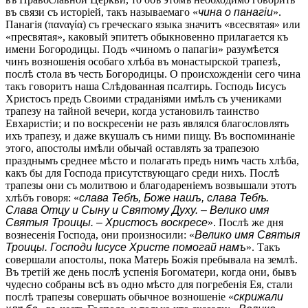
въ связи съ исторіей, такъ называемаго «
чина о панагіи
».
Панагія (παναγία) съ греческаго языка значитъ «всесвятая» или
«пресвятая», каковый эпитетъ обыкновенно прилагается къ
имени Богородицы. Подъ «чиномъ о папагіи» разумѣется
чинъ возношенія особаго хлѣба въ монастырской трапезѣ,
послѣ стола въ честь Богородицы. О происхожденіи сего чина
такъ говоритъ наша Слѣдованная псалтирь. Господь Іисусъ
Христосъ предъ Своими страданіями имѣлъ съ учениками
трапезу на тайной вечери, когда установилъ таинство
Евхаристіи; и по воскресеніи не разъ являлся благословлять
ихъ трапезу, и даже вкушалъ съ ними пищу. Въ воспоминаніе
этого, апостолы имѣли обычай оставлять за трапезою
празднымъ среднее мѣсто и полагать предъ нимъ часть хлѣба,
какъ бы для Господа присутствующаго среди нихъ. Послѣ
трапезы они съ молитвою и благодареніемъ возвышали этотъ
хлѣбъ говоря: «
слава Тебѣ, Боже нашъ, слава Тебѣ.
Слава Отцу и Сыну и Святому Духу. – Велико имя
Святыя Троицы. – Христосъ воскресе
». Послѣ же дня
вознесенія Господа, они произносили: «
Велико имя Святыя
Троицы. Господи Іисусе Христе помогай намъ
». Такъ
совершали апостолы, пока Матерь Божія пребывала на землѣ.
Въ третій же день послѣ успенія Богоматери, когда они, бывъ
чудесно собраны всѣ въ одно мѣсто для погребенія Ея, стали
послѣ трапезы совершать обычное возношеніе «
скрижали