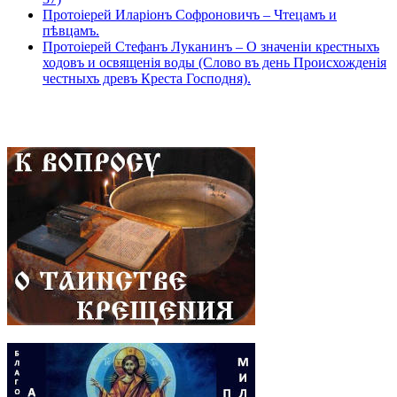
Протоіерей Иларіонъ Софроновичъ – Чтецамъ и
пѣвцамъ.
Протоіерей Стефанъ Луканинъ – О значеніи крестныхъ
ходовъ и освященія воды (Слово въ день Происхожденія
честныхъ древъ Креста Господня).