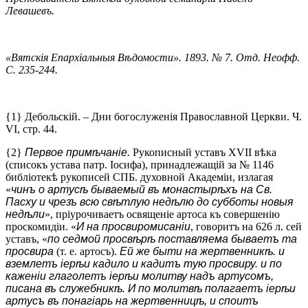
Левашевъ.
«Вятскія Епархіальныя Вѣдомости». 1893. № 7. Отд. Неофф.
С. 235-244.
{1} Дебольскій. – Дни богослуженія Православной Церкви. Ч.
VI, стр. 44.
{2}
Первое примѣчаніе.
Рукописный уставъ XVII вѣка
(списокъ устава патр. Іосифа), принадлежащій за № 1146
библіотекѣ рукописей СПБ. духовной Академіи, излагая
«
чинъ о артусѣ бываемый въ монастырѣхъ на Св.
Пасху и чрезъ всю свѣтлую недѣлю до субботы новыя
недѣли
», пріурочиваетъ освященіе артоса къ совершенію
проскомидіи. «
И на просвиромисаніи
, говоритъ на 626 л. сей
уставъ, «
по седмой просвѣрѣ поставляема бываетъ та
просвира
(т. е. артосъ).
Ей же быти на жертвенникѣ. и
вземлетъ іерѣи кадило и кадитъ тую просвиру. и по
каженіи глаголетъ іерѣи молитву надъ артусомъ,
писана въ служебникѣ. И по молитвѣ полагаетъ іерѣи
артусъ въ понагіарь на жертвенницѣ, и споитъ