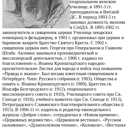
епархиальном женском
училище, в 1891-3 гг.
преподаватель в Вятской
ДС. В период 1893-5 гг.
занимал должность эконома
в СпбДА. В 1895-1902 гг.
законоучитель и священник церкви Училища лекарских
помощниц и фельдшериц, в 1901 г. организовал при церкви и
барачном лазарете Братство Святого Креста. С 1902 г.
священник церкви вмч. Георгия при Генеральном и Главном
Штабе. Активно занимался проповеднической и
миссионерской деятельностью, с 1906 г. издавал по
благословению о. Иоанна Кронштадтского народно-
просветительские Листки для народа и войск под названием
«Правда и знание». Был весьма известным священником в
Петербурге. Член: Русского собрания (с 1903), Общества в
память о. Иоанна Кронштадтского (c 1909), Братства св.
Иоасафа Белгородского (с 1912), епархиального
миссионерского совета (с 1910), Училищного совета при Св.
Синоде (с 1910), учебного комитета при Св. Синоде (с 1913),
Петроградского Славянского благотворительного общества (с
1915). В 1906-11 гг. издатель и редактор еженедельного
журнала «Доброе слово», сотрудничал в «Новом времени»,
«Церковных ведомостях», «Церковном вестнике», «Русском
паломнике», «Душеполезном чтении», «Колоколе», «Вестнике