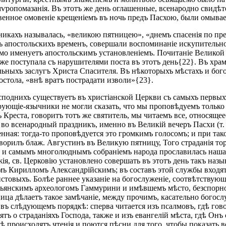
ѵропомазанія. Въ этотъ же день оглашенные, всенародно свидѣ
твенное омовеніе крещеніемъ въ ночь предъ Пасхою, были омыва
икахъ называлась, «великою пятницею», «днемъ спасенія по пр
 съ апостольскихъ временъ, совершали воспоминаніе искупитель
мо именуетъ апостольскимъ установленіемъ. Почитаніе Великой 
оже поступала съ нарушителями поста въ этотъ день{22}. Въ хра
ьныхъ заслугъ Христа Спасителя. Въ нѣкоторыхъ мѣстахъ и бог
постола, «внѣ вратъ пострадати изволи»{23}.
споднихъ существуетъ въ христіанской Церкви съ самыхъ первыхъ
вѣрующіе-язычники не могли сказать, что мы проповѣдуемъ только
 Креста, говоритъ тотъ же святитель, мы читаемъ все, относящеес
 во всенародный праздникъ, именно въ Великій вечеръ Пасхи (т.
енная: тогда-то проповѣдуется это громкимъ голосомъ; и при та
ворилъ блаж. Августинъ въ Великую пятницу, Того страданія т
и самымъ многолюднымъ собраніемъ народа прославилась наша в
я, св. Церковію установлено совершать въ этотъ день такъ наз
мъ Кирилломъ Александрійскимъ; въ составъ этой службы входятъ
стовыхъ. Болѣе раннее указаніе на богослуженіе, соотвѣтству
ьянскимъ археологомъ Гаммурини и имѣвшемъ мѣсто, безспорно,
ница дѣлаетъ такое замѣчаніе, между прочимъ, касательно бого
, въ слѣдующемъ порядкѣ: сперва читается изъ псалмовъ, гдѣ гов
ятъ о страданіяхъ Господа, также и изъ евангелій мѣста, гдѣ Онъ 
ѣ происходятъ чтенія и поются пѣсни для того, чтобы показать в