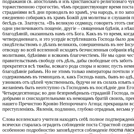
подражанія св. апостоламъ и изъ христіанскаго религіознаго
торжественною строгостію, чѣмъ предшествующее время поста с
страданіями всѣ дни проводилъ во храмѣ, уча народъ, и по за
ежедневно собираясь въ храмъ Божій для молитвы и слушанія 
бесѣдъ св. Златоуста. «Въ великую седмицу, говоритъ этотъ св
одни увеличиваютъ пощеніе, другіе – священныя бдѣнія, а нѣк
благодѣяній, оказанныхъ намъ отъ Бога. Какъ въ то время, ког
четверодневнаго, и это усердіе встрѣтившихъ Господа было док
свидѣтельствомъ о дѣлахъ великихъ, совершенныхъ въ нее Іису
отвсюду во всей вселенной исходятъ безчисленныя собранія вѣ
молитвами, бдѣніями и всякимъ благочестіемъ. Не мы одни чес
правительствамъ свободу отъ дѣлъ, дабы свободные отъ заботъ
прекратятся всѣ тяжбы, всякаго рода споры и козни; пусть нем
благодѣяніе рабамъ. Но не этимъ только императоры почтили э
содержимымъ въ темницахъ и, какъ Господь нашъ, бывъ во адѣ,
узниковъ отъ цѣпей чувственныхъ, будучи не въ силахъ изъять 
желаніемъ быть неотступно съ Господомъ въ послѣдніе дни Ег
Четыредесятницы; во дни безпримѣрныхъ страданій Господа, по
добрыми и снисходительными къ немощамъ братій своихъ, прек
нашего Пречистою Кровію Непорочнаго Агнца; прекращали всѣ 
преступленіяхъ. Явленія, подлинно, глубоко отрадныя, весьма
Слова вселенскаго учителя находятъ себѣ полное подтверждені
всячески старалась оградить соблюденіе поста Страстной сед
особенною подробностію заповѣдуется соблюденіе
поста пас