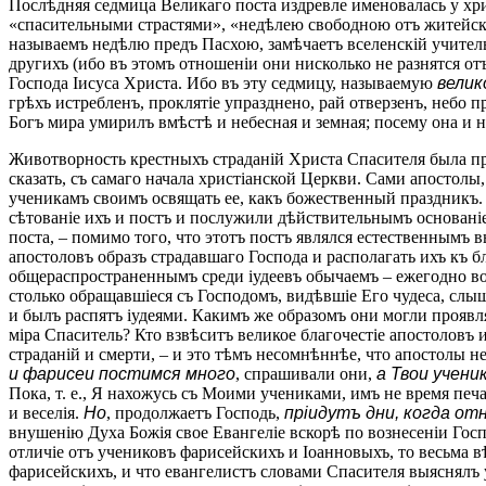
Послѣдняя седмица Великаго поста издревле именовалась у хр
«спасительными страстями», «недѣлею свободною отъ житейски
называемъ недѣлю предъ Пасхою, замѣчаетъ вселенскій учитель,
другихъ (ибо въ этомъ отношеніи они нисколько не разнятся от
Господа Іисуса Христа. Ибо въ эту седмицу, называемую
велик
грѣхъ истребленъ, проклятіе упразднено, рай отверзенъ, небо 
Богъ мира умирилъ вмѣстѣ и небесная и земная; посему она и 
Животворность крестныхъ страданій Христа Спасителя была п
сказать, съ самаго начала христіанской Церкви. Сами апостолы
ученикамъ своимъ освящать ее, какъ божественный праздникъ. 
сѣтованіе ихъ и постъ и послужили дѣйствительнымъ основані
поста, – помимо того, что этотъ постъ являлся естественнымъ
апостоловъ образъ страдавшаго Господа и располагать ихъ къ 
общераспространеннымъ среди іудеевъ обычаемъ – ежегодно в
столько обращавшіеся съ Господомъ, видѣвшіе Его чудеса, слы
и былъ распятъ іудеями. Какимъ же образомъ они могли проявля
міра Спаситель? Кто взвѣситъ великое благочестіе апостоловъ 
страданій и смерти, – и это тѣмъ несомнѣннѣе, что апостолы н
и фарисеи постимся много
, спрашивали они,
а Твои учени
Пока, т. е., Я нахожусь съ Моими учениками, имъ не время печ
и веселія.
Но
, продолжаетъ Господь,
пріидутъ дни, когда от
внушенію Духа Божія свое Евангеліе вскорѣ по вознесеніи Госп
отличіе отъ учениковъ фарисейскихъ и Іоанновыхъ, то весьма в
фарисейскихъ, и что евангелистъ словами Спасителя выяснялъ у