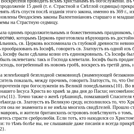
у Воскресенія проводить всѣмъ христіанамъ въ богослуженіи. Въ
продолженіе 15 дней (т. е. Страстной и Свѣтлой седмицы) прекр
вять лѣтъ спустя послѣ изданія этого закона, именно въ 369 г.,
зобновлены Ѳеодосіемъ законы Валентиніановъ старшаго и младша
аемы на Страстную седмицу.
была однимъ продолжительнымъ и божественнымъ праздникомъ, и
нество
, которымъ Церковь приготовляла вѣрующихъ въ достойно
ѣльникъ, св. Церковь воспоминала съ глубокой древности неви
прообразованъ въ Іосифѣ, говоритъ св. Златоустъ въ одной изъ 
да, Іосифу были сдѣланы козни отъ единокровныхъ. Съ Іосифа бы
былъ оклеветанъ: такъ и Господа клеветали. Іосифъ былъ продан
осподь, погребенный въ новомъ гробѣ, воскресъ въ третій день,
 «на зеленѣющей безплодной смоковницѣ (знаменующей беззакон
ель показалъ, между прочимъ, говоритъ Златоустъ, то, что Онъ 
я прочтенія при богослуженіи въ Великій понедѣльникъ{10}. Во
а нашего Іисуса Христа во храмѣ за два дня до Пасхи; несомнѣ
іотъ{11}. Точно также о женѣ грѣшницѣ, помазавшей Спасителя м
ѣкогда св. Златоустъ въ Великую среду, исполнилось то, что Х
отя она не знаменита и не имѣла многихъ свидѣтелей. Прошло сто
е мавровъ, и жители британскихъ острововъ повѣствуютъ о томъ,
есь страсти сребролюбія. Если тотъ, кто находился со Христомъ
зни: то тѣмъ болѣе вы, не слышавшіе даже писанія и всегда при
2}.