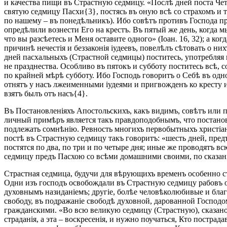
и качества пищи въ Страстную седмицу. «Послѣ дней поста Че
святую седмицу Пасхи{3}, постясь въ оную всѣ со страхомъ и тр
по нашему – въ понедѣльникъ). Ибо совѣтъ противъ Господа пр
опредѣлили вознести Его на крестъ. Въ пятый же день, когда мы
что вы разсѣетесь и Меня оставите одного» (Іоан. 16, 32); а к
причинѣ нечестія и беззаконія іудеевъ, повелѣлъ сѣтовать о н
дней пасхальныхъ (Страстной седмицы) поститесь, употребляя въ
не празднества. Особливо въ пятокъ и субботу поститесь всѣ, с
по крайней мѣрѣ субботу. Ибо Господь говоритъ о Себѣ въ одном
отнятъ у насъ лжеименными іудеями и пригвожденъ ко кресту и 
взятъ былъ отъ насъ{4}.
Въ Постановленіяхъ Апостольскихъ, какъ видимъ, совѣтъ или пр
личный примѣръ является такъ правдоподобнымъ, что постанов
подлежать сомнѣнію. Ревность многихъ первобытныхъ христіан
постѣ въ Страстную седмицу такъ говоритъ: «шесть дней, предъ
постятся по два, по три и по четыре дня; иные же проводятъ 
седмицу предъ Пасхою со всѣми домашними своими, по сказані
Страстная седмица, будучи для вѣрующихъ временъ особенно с
Одни изъ господъ освобождали въ Страстную седмицу рабовъ о
духовнымъ назиданіемъ; другіе, болѣе человѣколюбивые и благ
свободу, въ подражаніе свободѣ духовной, дарованной Господ
гражданскими. «Во всю великую седмицу (Страстную), сказано
страданія, а эта – воскресенія, и нужно поучаться, Кто постра