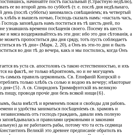
тпостившись, начинайте постъ пасхальный (Страстную недѣлю),
ть ее во второй день по субботѣ (т. е. послѣ дня недѣльнаго,
ій день (послѣ субботы) занимались совѣщаніемъ; въ четвертый
лъ хлѣбъ и вышелъ ночью, Господь сказалъ намъ: «насталъ часъ,
ъ Господь заповѣдалъ намъ поститься въ тѣ шесть дней, по
ъ, не узнавшихъ времени посѣщенія своего. Посему въ шесть
же и мяса воздерживайтесь въ эти дни: ибо это дни сѣтованія, а
не можетъ пропоститься два дня сряду, тотъ пусть соблюдаетъ
титься въ тѣ дни» (Марк. 2, 20), а Онъ въ эти-то дни и былъ
титься во дни тѣ до вечера, какъ и мы постились, когда Онъ
ется въ уста св. апостоловъ съ такою естественностью, и ихъ
ся на фактѣ, не только вѣроятномъ, но и не могущемъ
ть самыхъ правилъ церковныхъ. Св. Епифаній Кипрскій о
отреблять только хлѣбъ съ солью и водою въ вечеру; нѣкоторые
го дня»{5}. А св. Спиридонъ Тримифунтскій въ великую
ъ пищу, проводя прочіе дни безъ всякой нищи{6}.
ымъ, была вмѣстѣ и временемъ покоя и свободы для рабовъ.
мени и удобства заниматься посѣщеніемъ св. храмовъ и
іе независимыхъ отъ господъ гражданъ, давали имъ полную
да заповѣдывалась и правилами церковными и законами
льную) да не работаютъ рабы, потому что та есть седмица
. Константинъ Великій это древнее предписаніе обратилъ въ