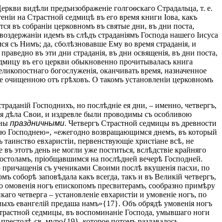
ркви видѣли предъизображеніе голгоѳскаго Страдальца, т. е.
еніи на Страстной седмицѣ въ его время книги Іова, какъ
ся въ собраніи церковномъ въ святые дни, въ дни поста,
 воздержаніи идемъ въ слѣдъ страданіямъ Господа нашего Іисуса
ся съ Нимъ; да, сболѣзновавше Ему во время страданія, и
 праведно въ эти дни страданія, въ дни освященія, въ дни поста,
седмицу въ его церкви обыкновенно прочитывалась книга
еликопостнаго бoгocлyжeнiя, оканчивать время, назначенное
же очищенною отъ грѣховъ. О такомъ установленіи церковномъ
раданій Господнихъ, но послѣдніе ея дни, – именно, четвергъ,
ія дѣла Свои, и издревле были проводимы съ особливою
аны
праздничными
. Четвергъ Страстной седмицы въ древности
ерею Господнею», «ежегодно возвращающимся днемъ, въ который
 таинство евхаристіи, первенствующіе христіане всѣ, не
ъ этотъ день не могли уже поститься, вслѣдствіе крайняго
 апостоламъ, пріобщавшимся на послѣдней вечерѣ Господней.
о причащенія съ учениками Своими послѣ вкушенія пасхи, по
ъ соборѣ заповѣдала какъ всегда, такъ и въ Великій четвергъ,
го омовенія ногъ епископомъ пресвитерамъ, сообразно примѣру
каго четверга – установленіе евхаристіи и умовеніе ногъ, по
ыхъ евангелій предаша намъ»{17}. Объ обрядѣ умовенія ногъ
 Страстной седмицы, въ воспоминаніе Господа, умывшаго ноги
престолѣ св. мѵро{19}, которое потомъ раздавалось