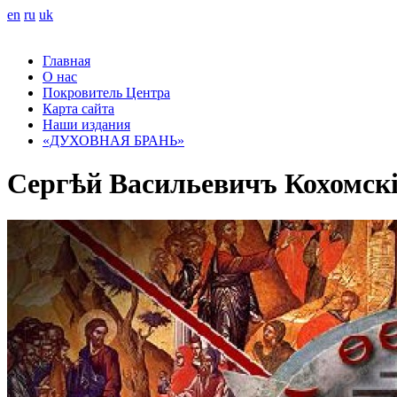
en
ru
uk
Главная
О нас
Покровитель Центра
Карта сайта
Наши издания
«ДУХОВНАЯ БРАНЬ»
Сергѣй Васильевичъ Кохомскі