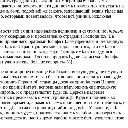
 числѣ гражданскихъ законовъ императора Ѳеодосія мы
ащаются; впрочемъ, въ эти дни всѣмъ позволяется отпускать на
 изданъ былъ подобный же законъ, запрещающій всякія тѣлесныя
го, которыми повелѣвалось, чтобы всѣ узники, исключая
 хотя всѣ ея дни назывались великими и святыми, но
первые
му созерцанію и прославленію страданій Господнихъ. Въ
нно проданнаго братьями Іосифа цѣломудреннаго и безплодную
бесѣдъ на Страстную недѣлю, задолго до того, что имѣло въ
ла снята разнотканная одежда: Господь имѣлъ одежду, всю
ъ измаильтянамъ: Господь проданъ Іудою фарисеямъ. Іосифъ
 и нужно ли еще больше говорить»{8}.
ное лицемѣрное сонмище іудейское и всякую душу, не имущую
имѣетъ силу не только благотворить, но и являть правосудіе
 вторникъ Страстной седмицы древняя христіанская Церковь
нно, по крайней мѣрѣ, вспоминали вѣрующимъ евангельскую
иромъ, и о предательствѣ Іуды св. Церковь издревле
ристосъ предсказалъ о женѣ грѣшницѣ. Куда ни пойдешь во
лько времени, а память о семъ происшествіи не истребилась; и
 что сдѣлала жена грѣшница тайно въ домѣ... Услышьте, всѣ
, творилъ чудеса, пользовался такимъ ученіемъ, низвергся въ
крѣпляющіеся въ настоящему, удобно можете быть уловлены этою