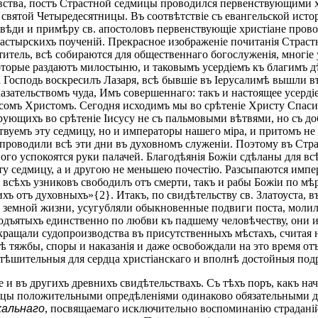
 чувства, постъ Страстной седмицы проводился первенствующими
вятой Четыредесятницы. Въ соотвѣтствіе съ евангельской истор
повѣди и примѣру св. апостоловъ первенствующіе христіане про
пастырскихъ поученій. Прекрасное изображеніе почитанія Страс
ятитель, всѣ собираются для общественнаго богослуженія, многіе
оторые раздаютъ милостыню, и таковымъ усердіемъ къ благимъ д
да Господь воскресилъ Лазаря, всѣ бывшіе въ Іерусалимѣ вышли в
азательствомъ чуда, Имъ совершеннаго: такъ и настоящее усерді
сомъ Христомъ. Сегодня исходимъ мы во срѣтеніе Христу Спасите
рующихъ во срѣтеніе Іисусу не съ пальмовыми вѣтвями, но съ д
твуемъ эту седмицу, но и императоры нашего міра, и притомъ не
 проводили всѣ эти дни въ духовномъ служеніи. Поэтому въ Стр
ного успокоятся руки палачей. Благодѣянія Божіи сдѣланы для вс
ту седмицу, а и другою не меньшею почестію. Разсыпаются импе
 всѣхъ узниковъ свободилъ отъ смерти, такъ и рабы Божіи по мѣ
ихъ отъ духовныхъ»{2}. Итакъ, по свидѣтельству св. Златоуста, 
о земной жизни, усугубляли обыкновенные подвиги поста, моли
дъятыхъ единственно по любви къ падшему человѣчеству, они и 
ращали судопроизводства въ присутственныхъ мѣстахъ, считая 
тяжбы, споры и наказанія и даже освобождали на это время от
 утѣшительныя для сердца христіанскаго и вполнѣ достойныя под
е и въ другихъ древнихъ свидѣтельствахъ. Съ тѣхъ поръ, какъ н
мицы положительными опредѣленіями одинаково обязательными дл
хальнаго
, посвящаемаго исключительно воспоминанію страданій 