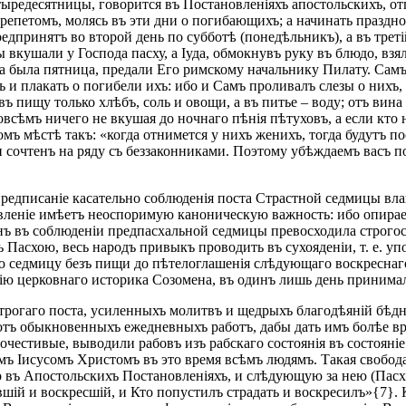
тыредесятницы, говорится въ Постановленіяхъ апостольскихъ, о
епетомъ, молясь въ эти дни о погибающихъ; а начинать празднова
едпринятъ во второй день по субботѣ (понедѣльникъ), а въ трет
 вкушали у Господа пасху, а Іуда, обмокнувъ руку въ блюдо, взя
огда была пятница, предали Его римскому начальнику Пилату. Сам
ихъ и плакать о погибели ихъ: ибо и Самъ проливалъ слезы о них
 пищу только хлѣбъ, соль и овощи, а въ питье – воду; отъ вина 
овсѣмъ ничего не вкушая до ночнаго пѣнія пѣтуховъ, а если кто 
ъ мѣстѣ такъ: «когда отнимется у нихъ женихъ, тогда будутъ пос
сочтенъ на ряду съ беззаконниками. Поэтому убѣждаемъ васъ пос
едписаніе касательно соблюденія поста Страстной седмицы влага
леніе имѣетъ неоспоримую каноническую важность: ибо опирает
ъ въ соблюденіи предпасхальной седмицы превосходила строгос
 Пасхою, весь народъ привыкъ проводить въ сухояденіи, т. е. уп
всю седмицу безъ пищи до пѣтелоглашенія слѣдующаго воскресна
ю церковнаго историка Созомена, въ одинъ лишь день принимал
трогаго поста, усиленныхъ молитвъ и щедрыхъ благодѣяній бѣдн
тъ обыкновенныхъ ежедневныхъ работъ, дабы дать имъ болѣе вре
очестивые, выводили рабовъ изъ рабскаго состоянія въ состоян
омъ Іисусомъ Христомъ въ это время всѣмъ людямъ. Такая свобо
 въ Апостольскихъ Постановленіяхъ, и слѣдующую за нею (Пасха
давшій и воскресшій, и Кто попустилъ страдать и воскресилъ»{7}