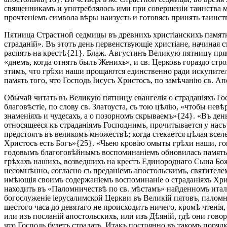
священникамъ и употреблялось ими при совершеніи таинства м
прочтеніемъ символа вѣры наизусть и готовясь принять таинс
Пятница Страстной седмицы въ древнихъ христіанскихъ памятн
страданій». Въ этотъ день первенствующіе христіане, начиная
распятъ на крестѣ{21}. Блаж. Августинъ Великую пятницу пря
«днемъ, когда отнятъ былъ Женихъ», и св. Церковь гораздо стр
этимъ, что грѣхи наши прощаются единственно ради искупител
память того, что Господь Іисусъ Христосъ, по замѣчанію св. А
Обычай читать въ Великую пятницу евангелія о страданіяхъ Го
благовѣстіе, по слову св. Златоуста, съ тою цѣлію, «чтобы не
знаменіяхъ и чудесахъ, а о позорномъ скрываемъ»{24}. «Въ день
относящееся къ страданіямъ Господнимъ, прочитывается у насъ
предстоятъ въ великомъ множествѣ; когда стекается цѣлая всел
Христосъ есть Богъ»{25}. «Чьею кровію омыты грѣхи наши, го
годовымъ благоговѣйнымъ воспоминаніемъ обновилась память 
грѣхахъ нашихъ, возведшихъ на крестъ Единороднаго Сына Божі
несомнѣнно, согласно съ преданіемъ апостольскимъ, святителе
имѣющія своимъ содержаніемъ воспоминаніе о страданіяхъ Хри
находить въ «Паломничествѣ по св. мѣстамъ» найденномъ итал
богослуженіе іерусалимской Церкви въ Великій пятовъ, палом
шестого часа до девятаго не происходитъ ничего, кромѣ чтенія
или изъ посланій апостольскихъ, или изъ Дѣяній, гдѣ они говор
что Господь будетъ страдать. Итакъ постоянно въ такомъ порядк