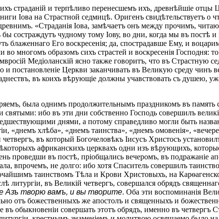
хъ страданій и терпѣливо перенесшемъ ихъ, древнѣйшіе отцы Це
ниги Іова на Страстной седмицѣ. Оригенъ свидѣтельствуетъ о чт
ревнимъ. «Страданія Іова, замѣчаетъ онъ между прочимъ, читают
ъ бы состраждутъ чудному тому Іову, во дни, когда мы въ постѣ и
ть блаженнаго Его воскресенія; да, спострадавше Ему, и воцарим
ли во многомъ образомъ сихъ страстей и воскресенія Господня: то
 Амвросій Медіоланскій ясно также говоритъ, что въ Страстную 
ло и постановленіе Церкви заканчивать въ Великую среду чинъ в
азднествъ, въ коихъ вѣрующіе должны учавствовать съ душею, у
ряемъ, была однимъ продолжительнымъ праздникомъ въ память ст
и святыми: ибо въ эти дни собственно Господь совершилъ велик
предшествующими днями, а потому справедливо могли быть назв
тіи, «днемъ хлѣба», «днемъ таинства», «днемъ омовенія», «веч
 четвергъ, въ который Богочеловѣкъ Іисусъ Христосъ установилъ
которыхъ африканскихъ церквахъ одни изъ вѣрующихъ, которые в
сь день проведши въ постѣ, пріобщались вечеромъ, въ подражаніе
ла, впрочемъ, не долго: ибо хотя Спаситель совершилъ таинств
сочайшимъ таинствомъ Тѣла и Крови Христовыхъ, на Карѳагенском
лѣ литургіи, въ Великій четвергъ, совершался обрядъ священна
же Азъ творю вамъ, и вы творите
. Оба эти воспоминанія Вели
льно отъ божественныхъ же апостолъ и священныхъ и божественн
же въ обыкновеніи совершать этотъ обрядъ, именно въ четвергъ
литургіи, крестнымъ знаменіемъ и молитвою освящаемо было на 