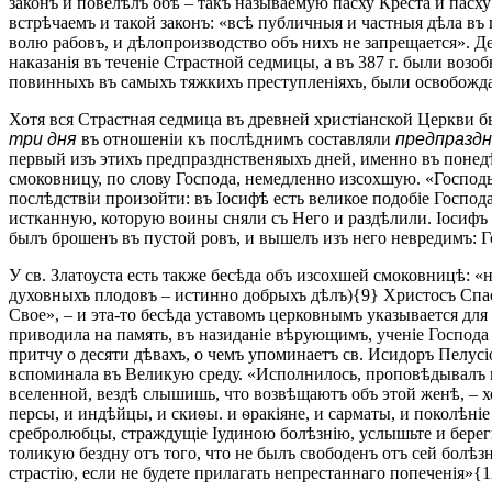
законъ и повелѣлъ обѣ – такъ называемую пасху Креста и пасх
встрѣчаемъ и такой законъ: «всѣ публичныя и частныя дѣла въ 
волю рабовъ, и дѣлопроизводство объ нихъ не запрещается». Де
наказанія въ теченіе Страстной седмицы, а въ 387 г. были во
повинныхъ въ самыхъ тяжкихъ преступленіяхъ, были освобожд
Хотя вся Страстная седмица въ древней христіанской Церкви 
три дня
въ отношеніи къ послѣднимъ составляли
предпразд
первый изъ этихъ предпразднственяыхъ дней, именно въ понед
смоковницу, по слову Господа, немедленно изсохшую. «Господь 
послѣдствіи произойти: въ Іосифѣ есть великое подобіе Госпо
истканную, которую воины сняли съ Него и раздѣлили. Іосифъ 
былъ брошенъ въ пустой ровъ, и вышелъ изъ него невредимъ: Г
У св. Златоуста есть также бесѣда объ изсохшей смоковницѣ:
духовныхъ плодовъ – истинно добрыхъ дѣлъ){9} Христосъ Спасит
Свое», – и эта-то бесѣда уставомъ церковнымъ указывается дл
приводила на память, въ назиданіе вѣрующимъ, ученіе Господ
притчу о десяти дѣвахъ, о чемъ упоминаетъ св. Исидоръ Пелус
вспоминала въ Великую среду. «Исполнилось, проповѣдывалъ н
вселенной, вездѣ слышишь, что возвѣщаютъ объ этой женѣ, – х
персы, и индѣйцы, и скиѳы. и ѳракіяне, и сарматы, и поколѣні
сребролюбцы, страждущіе Іудиною болѣзнію, услышьте и берегит
толикую бездну отъ того, что не былъ свободенъ отъ сей болѣ
страстію, если не будете прилагать непрестаннаго попеченія»{1