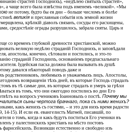
инанію страстей Господнихъ), «недѣлею святыхъ страстей»,
», а чаще всего была извѣстна подъ именемъ «великой». «Мы
кою
не потому, будто бы ея дни – больше числомъ и болѣе
оистинѣ
великія
и преславныя событія изъ земной жизни
умерщвлена, крѣпкій діаволъ связанъ, сосуды его расхищены,
ами, средостѣніе ограды разрушилось, забрала сняты. Царь и
ще со временъ глубокой древности христіанской, можно
аздновать великую недѣлю страданій Господнихъ, и заповѣдали
я, апостолы, конечно, сѣтовали и постились, и это-то
анію страданій Господнихъ, основаніемъ предпасхальнаго
пасителя. Іудейская пасха должна была вызывать въ душѣ
 этому давался нѣкоторый поводъ даже и
ихъ родственниковъ, любимыхъ и уважаемыхъ лицъ. Апостолы,
жегодномъ возвращеніи тѣхъ дней, въ которые Господь страдалъ
стомъ въ тѣ самые дни, въ которые страдалъ и умеръ за грѣхи
ѣваться въ томъ, что они ежегодно постились во дни Его
 отвѣтъ на вопросъ учениковъ Іоанновыхъ о постѣ.
Почему мы
ечалиться сыны чертога брачнаго, пока съ ними женихъ?
иками, какъ женихъ съ гостями, – и это для нихъ время радости
9, 14-15). И если ев. евангелистъ Матѳей, писавшій, по
еля о томъ, когда и какъ будутъ поститься Его ученики въ
вленъ у палестинскихъ христіанъ на мѣсто постовъ
овъ фарисейскихъ. Возникши естественно и свободно изъ