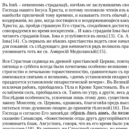
Въ Іовѣ – невинномъ страдальцѣ, ничѣмъ не заслужившемъ свои
Господа нашего Іисуса Христа, и потому положили чтенія изъ к
наиболѣе приличной тому времени, и называетъ этотъ обычай д
воздержанія, во дни, когда постящіеся и воздерживающіеся как
Христа; да, пройдя страшную Его страсть, сподобимся достигну
совозрадуемся во время воскресенія... И какъ страданія Іова бы
читаютъ страданія блаж. Іова и углубляются въ нихъ{13}. Св.
Іова{14}. Съ первыхъ же вѣковъ христіанства ведетъ свое нача
для покаянія: съ слѣдующаго дня начинается рядъ великихъ пр
упоминаетъ тотъ же св. Амвросій Медіоланскій{15}.
Вся Страстная седмица въ древней христіанской Церкви, повто
пятница и суббота всегда были почитаемы особенно великими 
строгостію и печальною торжественностію, сравнительно съ 
именовался святымъ и великимъ, «днемъ установленія евхарис
празднуется установленіе евхаристической вечери». Въ Великій
исключая рабовъ, пріобщались Тѣла и Крови Христовыхъ. Въ нѣ
ослабленія силъ, пріобщались св. Таинъ по утру, а другіе, ве
Послѣдняя особенность, усвоенная лишь этому дню, существова
закону Моисееву, св. Церковь, однакожъ, благоговѣя предъ вы
питаться этою духовною пищею до принятія тѣлесной{16}. Пос
Господа и согласно Его заповѣди:
образъ дахъ вамъ, да яко
сказанію Синаксаря, «божественніи отцы другъ другопріймате
упоминаетъ блаж. Августинъ, говоря, что въ его время было у
апостоламъ{18}. Въ четвергъ же Страстной седмицы, во время 