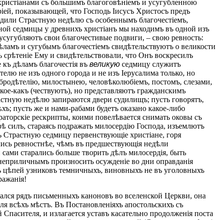
 христіанами съ большимъ благоговѣніемъ и усугубленною
іей, показывающей, что Господь Іисусъ Христосъ предъ
водили Страстную недѣлю съ особеннымъ благочестіемъ,
тной седмицы у древнихъ христіанъ мы находимъ въ одной изъ
 усугубляютъ свои благочестивые подвиги, – свою ревность:
ѣламъ и сугубымъ благочестіемъ свидѣтельствуютъ о великости
ъ срѣтеніе Ему и свидѣтельствовали, что Онъ воскресилъ
е къ дѣламъ благочестія въ
великую
седмицу служитъ
лю не изъ одного города и не изъ Іерусалима только, но
обродѣтелію, милостынею, человѣколюбіемъ, постомъ, слезами,
 кое-какъ (чествуютъ), но представляютъ гражданскимъ
астную недѣлю запираются двери судилищъ; пусть говорятъ,
ѣхъ; пусть же и нами-рабами будетъ оказано какое-либо
раторскіе рескрипты, коими повелѣвается снимать оковы съ
рѣ силъ, стараясь подражать милосердію Господа, изъемлютъ
въ Страстную седмицу первенствующіе христіане, горя
лись ревностнѣе, чѣмъ въ предшествующія недѣли
сами старались больше творить дѣлъ милосердія, быть
неприличнымъ произносить осужденіе во дни оправданія
ъ цѣпей узниковъ темничныхъ, виновныхъ не въ уголовныхъ
ражанія!
ачался рядъ письменныхъ каноновъ во вселенской Церкви, она
я всѣхъ мѣстъ. Въ Постановленіяхъ апостольскихъ съ
Спасителя, и излагается уставъ касательно продолженія поста