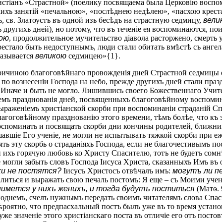
истіанъ «Страстной» (поелику посвящаема была Церковію воспом
хъ занятій «печальною», «послѣднею недѣлею», «пасхою креста
 св. Златоустъ въ одной изъ бесѣдъ на страстную седмицу,
вели
ъ другихъ дней), но потому, что въ теченіе ея воспоминаются, п
ою
, продолжительное мучительство діавола расторжено, смерть 
престало быть недоступнымъ, люди стали обитать вмѣстѣ съ ангел
называется
великою
седмицею»{1}.
ричиною благоговѣйнаго провожденія дней Страстной седмицы е
, по вознесеніи Господа на небо, прежде другихъ дней стали пр
Иначе и быть не могло. Лишившись своего Божественнаго Учител
емъ празднованія дней, посвященныхъ благоговѣйному воспомин
 выраженіемъ христіанской скорби при воспоминаніи страданій С
благоговѣйному празднованію этого времени, тѣмъ болѣе, что къ
оспоминать и посвящать скорби дни кончины родителей, ближн
шавшіе Его ученіе, не могли не испытывать тяжкой скорби при е
ть эту скорбь о страданіяхъ Господа, если не благочестивымъ по
и ихъ горячую любовь ко Христу Спасителю, тотъ не будетъ сомн
е могли забыть словъ Господа Іисуса Христа, сказанныхъ Имъ въ
ки не постятся?
Іисусъ Христосъ отвѣчалъ имъ:
могутъ ли п
алиться и выражать свою печаль постомъ: Я еще – съ Моими учен
нимется у нихъ женихъ, и тогда будутъ поститься
(Матѳ. 
однемъ, счелъ нужнымъ передать своимъ читателямъ слова Спасит
ѣроятно, что предпасхальный постъ былъ уже въ то время устано
же значеніе этого христіанскаго поста въ отличіе его отъ пост