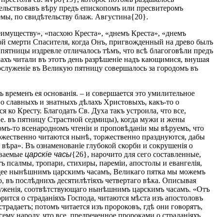
тельствовавъ вѣру предъ епископомъ или пресвитеромъ
емы, по свидѣтельству блаж. Августина{20}.
еимуществу», «пасхою Креста», «днемъ Креста», «днемъ
ной смерти Спасителя, когда Онъ, пригвожденный на древо былъ
пятницы издревле отличалось тѣмъ, что всѣ благоговѣли предъ
махъ читали въ этотъ день разрѣшеніе надъ кающимися, внушая
ослуженіе въ Великую пятницу совершалось за городомъ въ
 временъ ея основанія. – и совершается это умилительное
 о славныхъ и знатныхъ дѣлахъ Христовыхъ, какъ-то о
я ко Кресту. Благодать Св. Духа такъ устроила, что все,
 е. въ пятницу Страстной седмицы), когда мужи и жены
комъ-то всенародномъ чтеніи и проповѣданіи мы вѣруемъ, что
оржественно читаются нынѣ, торжественно празднуются, дабы
ѣра». Въ ознаменованіе глубокой скорби и сокрушенія о
ываемые
царскіе часы
{26}, нарочито для сего составленные,
 псалмы, тропари, стихиры, пареміи, апостолы и евангелія,
ющее нынѣшнимъ царскимъ часамъ, Великаго пятка мы можемъ
 въ послѣднихъ десятилѣтіяхъ четвертаго вѣка. Описывая
служенія, соотвѣтствующаго нынѣшнимъ царскимъ часамъ. «Отъ
орится о страданіяхъ Господа, читаются мѣста изъ апостоловъ
страдаетъ; потомъ читается изъ пророковъ, гдѣ они говорятъ,
сему народу, что все, предреченное пророками о страданіяхъ