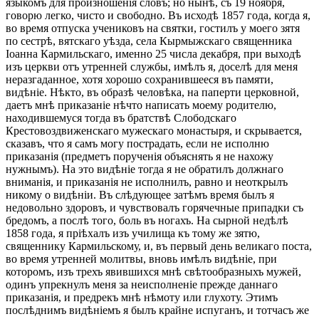
языкомъ для произношенія словъ; но нынѣ, съ 19 ноября,
говорю легко, чисто и свободно. Въ исходѣ 1857 года, когда я,
во время отпуска учениковъ на святки, гостилъ у моего зятя
по сестрѣ, вятскаго уѣзда, села Кырмыжскаго священника
Іоанна Кармильскаго, именно 25 числа декабря, при выходѣ
изъ церкви отъ утренней службы, имѣлъ я, доселѣ для меня
неразгаданное, хотя хорошо сохранившееся въ памяти,
видѣніе. Нѣкто, въ образѣ человѣка, на паперти церковной,
даетъ мнѣ приказаніе нѣчто написать моему родителю,
находившемуся тогда въ братствѣ Слободскаго
Крестовоздвиженскаго мужескаго монастыря, и скрывается,
сказавъ, что я самъ могу пострадать, если не исполню
приказанія (предметъ порученія объяснять я не нахожу
нужнымъ). На это видѣніе тогда я не обратилъ должнаго
вниманія, и приказанія не исполнилъ, равно и неоткрылъ
никому о видѣніи. Въ слѣдующее затѣмъ время былъ я
недовольно здоровъ, и чувствовалъ горячечные припадки съ
бредомъ, а послѣ того, боль въ ногахъ. На сырной недѣлѣ
1858 года, я пріѣхалъ изъ училища къ тому же зятю,
священнику Кармильскому, и, въ первый день великаго поста,
во время утренней молитвы, вновь имѣлъ видѣніе, при
которомъ, изъ трехъ явившихся мнѣ свѣтообразныхъ мужей,
одинъ упрекнулъ меня за неисполненіе прежде даннаго
приказанія, и предрекъ мнѣ нѣмоту или глухоту. Этимъ
послѣднимъ видѣніемъ я былъ крайне испуганъ, и тотчасъ же