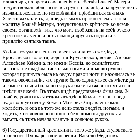
монастырь, во время совершенія молебствія Божіей Матери
почувствовалъ облегченіе въ груди и головѣ; а на другой день
изъявилъ желаніе, по исповѣданіи, пріобщиться святыхъ
Христовыхъ тайнъ, и, предъ самымъ пріобщеніемъ, творя
молитву Божіей Матери, почувствовалъ крѣпость во всемъ
своемъ организмѣ, такъ что могъ изобразить на себѣ рукою
крестное знаменіе и безъ помощи другихъ подойти къ
принятію святыхъ таинъ.
5) Дочь государственнаго крестьянина того же уѣзда,
Ярославской волости, деревни Кругловской, вотяка Аврамія
Алексѣева Кайсина, по имени Ксенія, до семилѣтняго
возраста не владѣла нисколько ногами и правою рукою,
которая пригнута была къ бедру правой ноги и находилась въ
такомъ окоченѣніи, что трудно было сдвинуть ее съ мѣста; да
и самые пальцы больной ея руки были также изогнуты и не
имѣли движенія. Въ этомъ видѣ представлена была она, 24
ноября, роднымъ ея отцомъ въ здѣшній монастырь, предъ
чудотворную икону Божіей Матери. Отправленъ былъ
молебенъ, и она въ тотъ же день стала владѣть ногами, и
ходить, хотя довольно шатконо безъ помощи другихъ, а
вмѣстѣ съ тѣмъ начала владѣть и больною рукою.
6) Государственный крестьянинъ того же уѣзда, стуловскаго
правленія, Пушкаревской деревни, Василій Ѳедотовъ