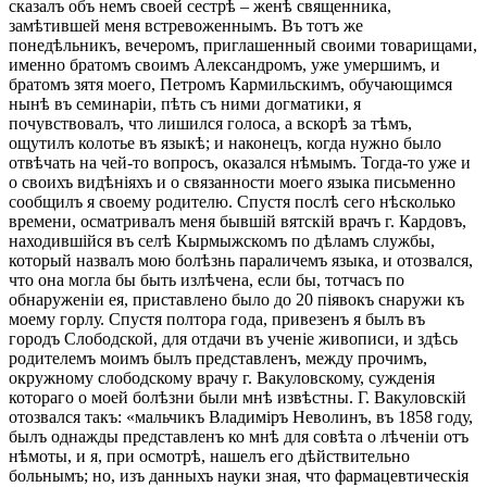
сказалъ объ немъ своей сестрѣ – женѣ священника,
замѣтившей меня встревоженнымъ. Въ тотъ же
понедѣльникъ, вечеромъ, приглашенный своими товарищами,
именно братомъ своимъ Александромъ, уже умершимъ, и
братомъ зятя моего, Петромъ Кармильскимъ, обучающимся
нынѣ въ семинаріи, пѣть съ ними догматики, я
почувствовалъ, что лишился голоса, а вскорѣ за тѣмъ,
ощутилъ колотье въ языкѣ; и наконецъ, когда нужно было
отвѣчать на чей-то вопросъ, оказался нѣмымъ. Тогда-то уже и
о своихъ видѣніяхъ и о связанности моего языка письменно
сообщилъ я своему родителю. Спустя послѣ сего нѣсколько
времени, осматривалъ меня бывшій вятскій врачъ г. Кардовъ,
находившійся въ селѣ Кырмыжскомъ по дѣламъ службы,
который назвалъ мою болѣзнь параличемъ языка, и отозвался,
что она могла бы быть излѣчена, если бы, тотчасъ по
обнаруженіи ея, приставлено было до 20 піявокъ снаружи къ
моему горлу. Спустя полтора года, привезенъ я былъ въ
городъ Слободской, для отдачи въ ученіе живописи, и здѣсь
родителемъ моимъ былъ представленъ, между прочимъ,
окружному слободскому врачу г. Вакуловскому, сужденія
котораго о моей болѣзни были мнѣ извѣстны. Г. Вакуловскій
отозвался такъ: «мальчикъ Владиміръ Неволинъ, въ 1858 году,
былъ однажды представленъ ко мнѣ для совѣта о лѣченіи отъ
нѣмоты, и я, при осмотрѣ, нашелъ его дѣйствительно
больнымъ; но, изъ данныхъ науки зная, что фармацевтическія