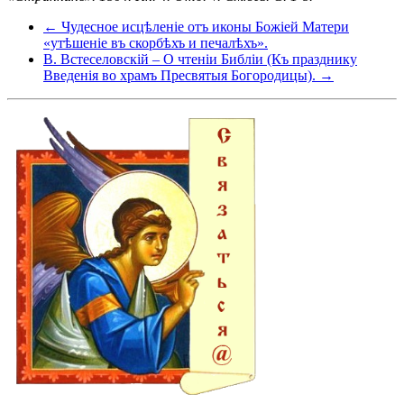
← Чудесное исцѣленіе отъ иконы Божіей Матери
«утѣшеніе въ скорбѣхъ и печалѣхъ».
B. Встеселовскій – О чтеніи Библіи (Къ празднику
Введенія во храмъ Пресвятыя Богородицы). →