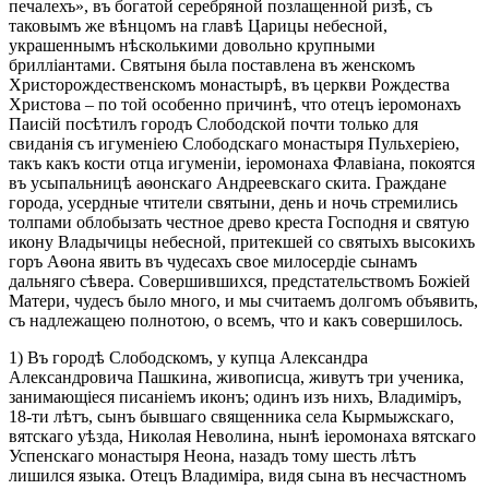
печалехъ», въ богатой серебряной позлащенной ризѣ, съ
таковымъ же вѣнцомъ на главѣ Царицы небесной,
украшеннымъ нѣсколькими довольно крупными
брилліантами. Святыня была поставлена въ женскомъ
Христорождественскомъ монастырѣ, въ церкви Рождества
Христова – по той особенно причинѣ, что отецъ іеромонахъ
Паисій посѣтилъ городъ Слободской почти только для
свиданія съ игуменіею Слободскаго монастыря Пульхеріею,
такъ какъ кости отца игуменіи, іеромонаха Флавіана, покоятся
въ усыпальницѣ аѳонскаго Андреевскаго скита. Граждане
города, усердные чтители святыни, день и ночь стремились
толпами облобызать честное древо креста Господня и святую
икону Владычицы небесной, притекшей со святыхъ высокихъ
горъ Аѳона явить въ чудесахъ свое милосердіе сынамъ
дальняго сѣвера. Совершившихся, предстательствомъ Божіей
Матери, чудесъ было много, и мы считаемъ долгомъ объявить,
съ надлежащею полнотою, о всемъ, что и какъ совершилось.
1) Въ городѣ Слободскомъ, у купца Александра
Александровича Пашкина, живописца, живутъ три ученика,
занимающіеся писаніемъ иконъ; одинъ изъ нихъ, Владиміръ,
18-ти лѣтъ, сынъ бывшаго священника села Кырмыжскаго,
вятскаго уѣзда, Николая Неволина, нынѣ іеромонаха вятскаго
Успенскаго монастыря Неона, назадъ тому шесть лѣтъ
лишился языка. Отецъ Владиміра, видя сына въ несчастномъ