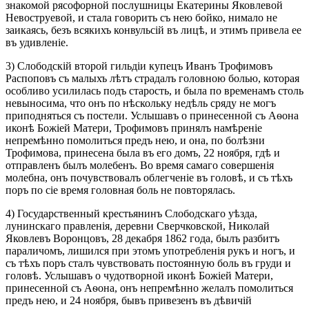
знакомой рясофорной послушницы Екатерины Яковлевой
Невоструевой, и стала говорить съ нею бойко, нимало не
заикаясь, безъ всякихъ конвульсій въ лицѣ, и этимъ привела ее
въ удивленіе.
3) Слободскій второй гильдіи купецъ Иванъ Трофимовъ
Распоповъ съ малыхъ лѣтъ страдалъ головною болью, которая
особливо усилилась подъ старость, и была по временамъ столь
невыносима, что онъ по нѣскольку недѣль сряду не могъ
приподняться съ постели. Услышавъ о принесенной съ Аѳона
иконѣ Божіей Матери, Трофимовъ принялъ намѣреніе
непремѣнно помолиться предъ нею, и она, по болѣзни
Трофимова, принесена была въ его домъ, 22 ноября, гдѣ и
отправленъ былъ молебенъ. Во время самаго совершенія
молебна, онъ почувствовалъ облегченіе въ головѣ, и съ тѣхъ
поръ по сіе время головная боль не повторялась.
4) Государственный крестьянинъ Слободскаго уѣзда,
лунинскаго правленія, деревни Сверчковской, Николай
Яковлевъ Воронцовъ, 28 декабря 1862 года, былъ разбитъ
параличомъ, лишился при этомъ употребленія рукъ и ногъ, и
съ тѣхъ поръ сталъ чувствовать постоянную боль въ груди и
головѣ. Услышавъ о чудотворной иконѣ Божіей Матери,
принесенной съ Аѳона, онъ непремѣнно желалъ помолиться
предъ нею, и 24 ноября, бывъ привезенъ въ дѣвичій