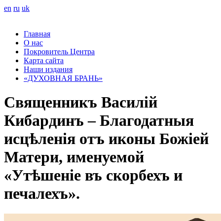
en
ru
uk
Главная
О нас
Покровитель Центра
Карта сайта
Наши издания
«ДУХОВНАЯ БРАНЬ»
Священникъ Василій
Кибардинъ – Благодатныя
исцѣленія отъ иконы Божіей
Матери, именуемой
«Утѣшеніе въ скорбехъ и
печалехъ».