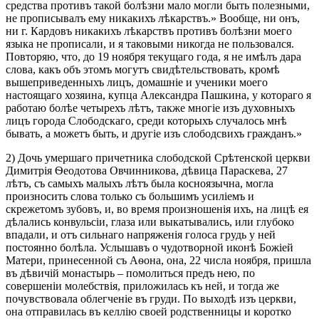
средства противъ такой болѣзни мало могли быть полезными,
не прописывалъ ему никакихъ лѣкарствъ.» Вообще, ни онъ,
ни г. Кардовъ никакихъ лѣкарствъ противъ болѣзни моего
языка не прописали, и я таковыми никогда не пользовался.
Повторяю, что, до 19 ноября текущаго года, я не имѣлъ дара
слова, какъ объ этомъ могутъ свидѣтельствовать, кромѣ
вышеприведенныхъ лицъ, домашніе и ученики моего
настоящаго хозяина, купца Александра Пашкина, у котораго я
работаю болѣе четырехъ лѣтъ, также многіе изъ духовныхъ
лицъ города Слободскаго, среди которыхъ случалось мнѣ
бывать, а можетъ быть, и другіе изъ слободсвихъ гражданъ.»
2) Дочь умершаго причетника слободской Срѣтенской церкви
Димитрія Ѳеодотова Овчинникова, дѣвица Параскева, 27
лѣтъ, съ самыхъ малыхъ лѣтъ была косноязычна, могла
произносить слова только съ большимъ усиліемъ и
скрежетомъ зубовъ, и, во время произношенія ихъ, на лицѣ ея
дѣлались конвульсіи, глаза или выкатывались, или глубоко
впадали, и отъ сильнаго напряженія голоса грудь у ней
постоянно болѣла. Услышавъ о чудотворной иконѣ Божіей
Матери, принесенной съ Аѳона, она, 22 числа ноября, пришла
въ дѣвичій монастырь – помолиться предъ нею, по
совершеніи молебствія, приложилась къ ней, и тогда же
почувствовала облегченіе въ груди. По выходѣ изъ церкви,
она отправилась въ келлію своей родственницы и коротко