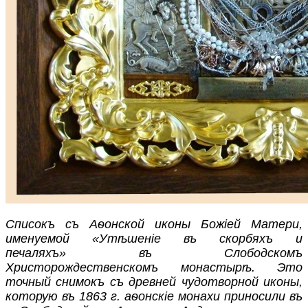
Списокъ съ Аѳонской иконы Божіей Матери,
именуемой «Утѣшеніе въ скорбяхъ и
печаляхъ» въ Слободскомъ
Христорождественскомъ монастырѣ. Это
точный снимокъ съ древней чудотворной иконы,
которую въ 1863 г. аѳонскіе монахи приносили въ