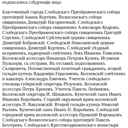
подписались слѣдующія лица:
Благочинный города Слободскаго Преображенскаго собора
протоіерей Іоаннъ Куртіевъ. Вознесенскаго собора
священникъ Димцтрій Нагорничный. Слободскаго
Преображенскаго собора священникъ Александръ Кедровъ.
Слободскаго Преображенскаго собора священникъ Григорій
Сергіевъ. Слободской Срѣтенской церкви священникъ
Димитрій Бобровскій. Слободской Николаевской церкви
священникъ Димитрій Куртіевъ. Слободской уѣздный
исправникъ, надворный совѣтникъ Левъ Ивановъ Томиловъ.
Коллежскій ассессоръ Никаноръ Петровъ Кулевъ. Игуменія
Пульхерія, съ сестрами. Въ отставкѣ подполковникъ
Скляревичъ. Потомственный почетный гражданинъ, второй
гильдіи купецъ Вдадиміръ Герасимовъ. Коллежскій совѣтникъ
и кавалеръ Александръ Емичевъ. Учитель слободсваго
училища губернскій секретарь Рѣзуновъ. Коллежскій
ассессоръ Петръ Хреновъ. Учитель Павелъ Любимовъ.
Коллежскій секретарь И. Шишкинъ. Купеческій сынъ Иванъ
Ивановъ Воробьевъ. Старшій окружный врачъ коллежскій
ассессоръ П. Вакуловскій. Второй гильдіи купецъ Николай
Рыловъ. Купеческій сынъ Иванъ П. Воробьевъ. Слободскій
городовой врачъ коллежскій ассессоръ Прокопій Ворожцовъ.
Слободскаго Вознесенскаго собора протоіерей Павелъ
Бехтеревъ. Слободскаго Крестовоздвиженскаго монастыря