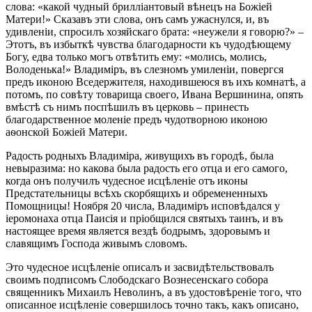
слова: «какой чудный брилліантовый вѣнецъ на Божіей
Матери!» Сказавъ эти слова, онъ самъ ужаснулся, и, въ
удивленіи, спросилъ хозяйскаго брата: «неужели я говорю?» –
Этотъ, въ избыткѣ чувства благодарности къ чудодѣющему
Богу, едва только могъ отвѣтить ему: «молись, молись,
Володенька!» Владиміръ, въ слезномъ умиленіи, повергся
предъ иконою Вседержителя, находившеюся въ ихъ комнатѣ, а
потомъ, по совѣту товарища своего, Ивана Вершинина, опять
вмѣстѣ съ нимъ поспѣшилъ въ церковь – принесть
благодарственное моленіе предъ чудотворною иконою
аѳонской Божіей Матери.
Радость родныхъ Владиміра, живущихъ въ городѣ, была
невыразима: но какова была радость его отца и его самого,
когда онъ получилъ чудесное исцѣленіе отъ иконы
Предстательницы всѣхъ скорбящихъ и обремененныхъ
Помощницы! Ноября 20 числа, Владиміръ исповѣдался у
іеромонаха отца Паисія и пріобщился святыхъ таинъ, и въ
настоящее время является вездѣ бодрымъ, здоровымъ и
славящимъ Господа живымъ словомъ.
Это чудесное исцѣленіе описалъ и засвидѣтельствовалъ
своимъ подписомъ Слободскаго Вознесенскаго собора
священникъ Михаилъ Неволинъ, а въ удостовѣреніе того, что
описанное исцѣленіе совершилось точно такъ, какъ описано,