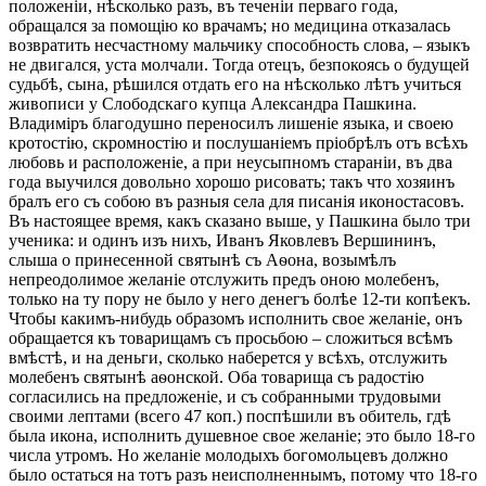
положеніи, нѣсколько разъ, въ теченіи перваго года,
обращался за помощію ко врачамъ; но медицина отказалась
возвратить несчастному мальчику способность слова, – языкъ
не двигался, уста молчали. Тогда отецъ, безпокоясь о будущей
судьбѣ, сына, рѣшился отдать его на нѣсколько лѣтъ учиться
живописи у Слободскаго купца Александра Пашкина.
Владиміръ благодушно переносилъ лишеніе языка, и своею
кротостію, скромностію и послушаніемъ пріобрѣлъ отъ всѣхъ
любовь и расположеніе, а при неусыпномъ стараніи, въ два
года выучился довольно хорошо рисовать; такъ что хозяинъ
бралъ его съ собою въ разныя села для писанія иконостасовъ.
Въ настоящее время, какъ сказано выше, у Пашкина было три
ученика: и одинъ изъ нихъ, Иванъ Яковлевъ Вершининъ,
слыша о принесенной святынѣ съ Аѳона, возымѣлъ
непреодолимое желаніе отслужить предъ оною молебенъ,
только на ту пору не было у него денегъ болѣе 12-ти копѣекъ.
Чтобы какимъ-нибудь образомъ исполнить свое желаніе, онъ
обращается къ товарищамъ съ просьбою – сложиться всѣмъ
вмѣстѣ, и на деньги, сколько наберется у всѣхъ, отслужить
молебенъ святынѣ аѳонской. Оба товарища съ радостію
согласились на предложеніе, и съ собранными трудовыми
своими лептами (всего 47 коп.) поспѣшили въ обитель, гдѣ
была икона, исполнить душевное свое желаніе; это было 18-го
числа утромъ. Но желаніе молодыхъ богомольцевъ должно
было остаться на тотъ разъ неисполненнымъ, потому что 18-го