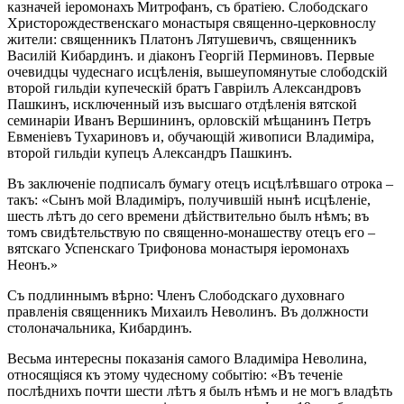
казначей іеромонахъ Митрофанъ, съ братіею. Слободскаго
Христорождественскаго монастыря священно-церковнослу
жители: священникъ Платонъ Лятушевичъ, священникъ
Василій Кибардинъ. и діаконъ Георгій Перминовъ. Первые
очевидцы чудеснаго исцѣленія, вышеупомянутые слободскій
второй гильдіи купеческій братъ Гавріилъ Александровъ
Пашкинъ, исключенный изъ высшаго отдѣленія вятской
семинаріи Иванъ Вершининъ, орловскій мѣщанинъ Петръ
Евменіевъ Тухариновъ и, обучающій живописи Владиміра,
второй гильдіи купецъ Александръ Пашкинъ.
Въ заключеніе подписалъ бумагу отецъ исцѣлѣвшаго отрока –
такъ: «Сынъ мой Владиміръ, получившій нынѣ исцѣленіе,
шесть лѣтъ до сего времени дѣйствительно былъ нѣмъ; въ
томъ свидѣтельствую по священно-монашеству отецъ его –
вятскаго Успенскаго Трифонова монастыря іеромонахъ
Неонъ.»
Съ подлиннымъ вѣрно: Членъ Слободскаго духовнаго
правленія священникъ Михаилъ Неволинъ. Въ должности
столоначальника, Кибардинъ.
Весьма интересны показанія самого Владиміра Неволина,
относящіяся къ этому чудесному событію: «Въ теченіе
послѣднихъ почти шести лѣтъ я былъ нѣмъ и не могъ владѣть