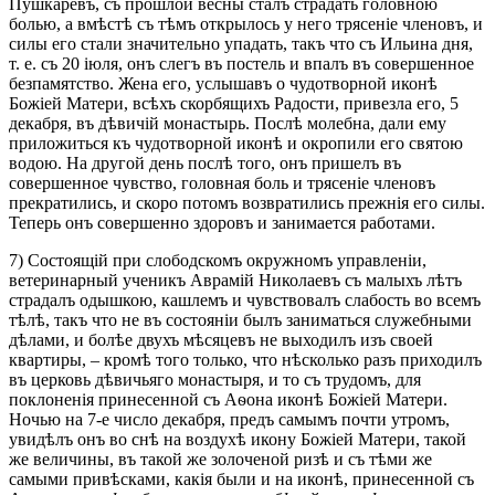
Пушкаревъ, съ прошлой весны сталъ страдать головною
болью, а вмѣстѣ съ тѣмъ открылось у него трясеніе членовъ, и
силы его стали значительно упадать, такъ что съ Ильина дня,
т. е. съ 20 іюля, онъ слегъ въ постель и впалъ въ совершенное
безпамятство. Жена его, услышавъ о чудотворной иконѣ
Божіей Матери, всѣхъ скорбящихъ Радости, привезла его, 5
декабря, въ дѣвичій монастырь. Послѣ молебна, дали ему
приложиться къ чудотворной иконѣ и окропили его святою
водою. На другой день послѣ того, онъ пришелъ въ
совершенное чувство, головная боль и трясеніе членовъ
прекратились, и скоро потомъ возвратились прежнія его силы.
Теперь онъ совершенно здоровъ и занимается работами.
7) Состоящій при слободскомъ окружномъ управленіи,
ветеринарный ученикъ Аврамій Николаевъ съ малыхъ лѣтъ
страдалъ одышкою, кашлемъ и чувствовалъ слабость во всемъ
тѣлѣ, такъ что не въ состояніи былъ заниматься служебными
дѣлами, и болѣе двухъ мѣсяцевъ не выходилъ изъ своей
квартиры, – кромѣ того только, что нѣсколько разъ приходилъ
въ церковь дѣвичьяго монастыря, и то съ трудомъ, для
поклоненія принесенной съ Аѳона иконѣ Божіей Матери.
Ночью на 7-е число декабря, предъ самымъ почти утромъ,
увидѣлъ онъ во снѣ на воздухѣ икону Божіей Матери, такой
же величины, въ такой же золоченой ризѣ и съ тѣми же
самыми привѣсками, какія были и на иконѣ, принесенной съ