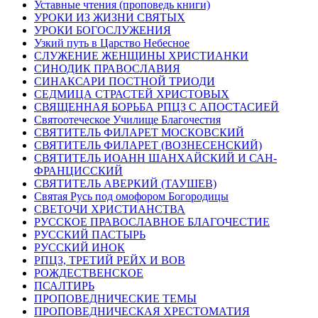
Уставные чтения (проповедь книги)
УРОКИ ИЗ ЖИЗНИ СВЯТЫХ
УРОКИ БОГОСЛУЖЕНИЯ
Узкий путь в Царство Небесное
СЛУЖЕНИЕ ЖЕНЩИНЫ ХРИСТИАНКИ
СИНОДИК ПРАВОСЛАВИЯ
СИНАКСАРИ ПОСТНОЙ ТРИОДИ
СЕДМИЦА СТРАСТЕЙ ХРИСТОВЫХ
СВЯЩЕННАЯ БОРЬБА РПЦЗ С АПОСТАСИЕЙ
Святоотеческое Училище Благочестия
СВЯТИТЕЛЬ ФИЛАРЕТ МОСКОВСКИЙ
СВЯТИТЕЛЬ ФИЛАРЕТ (ВОЗНЕСЕНСКИЙ)
СВЯТИТЕЛЬ ИОАНН ШАНХАЙСКИЙ И САН-
ФРАНЦИССКИЙ
СВЯТИТЕЛЬ АВЕРКИЙ (ТАУШЕВ)
Святая Русь под омофором Богородицы
СВЕТОЧИ ХРИСТИАНСТВА
РУССКОЕ ПРАВОСЛАВНОЕ БЛАГОЧЕСТИЕ
РУССКИЙ ПАСТЫРЬ
РУССКИЙ ИНОК
РПЦЗ, ТРЕТИЙ РЕЙХ И ВОВ
РОЖДЕСТВЕНСКОЕ
ПСАЛТИРЬ
ПРОПОВЕДНИЧЕСКИЕ ТЕМЫ
ПРОПОВЕДНИЧЕСКАЯ ХРЕСТОМАТИЯ