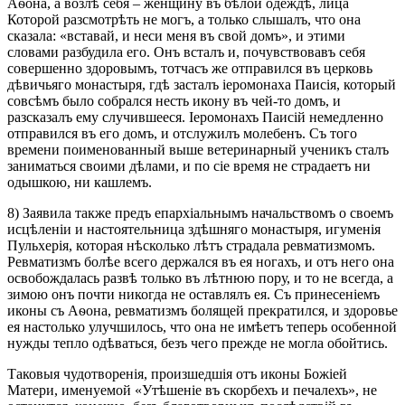
Аѳона, а возлѣ себя – женщину въ бѣлой одеждѣ, лица
Которой разсмотрѣть не могъ, а только слышалъ, что она
сказала: «вставай, и неси меня въ свой домъ», и этими
словами разбудила его. Онъ всталъ и, почувствовавъ себя
совершенно здоровымъ, тотчасъ же отправился въ церковь
дѣвичьяго монастыря, гдѣ засталъ іеромонаха Паисія, который
совсѣмъ было собрался несть икону въ чей-то домъ, и
разсказалъ ему случившееся. Іеромонахъ Паисій немедленно
отправился въ его домъ, и отслужилъ молебенъ. Съ того
времени поименованный выше ветеринарный ученикъ сталъ
заниматься своими дѣлами, и по сіе время не страдаетъ ни
одышкою, ни кашлемъ.
8) Заявила также предъ епархіальнымъ начальствомъ о своемъ
исцѣленіи и настоятельница здѣшняго монастыря, игуменія
Пульхерія, которая нѣсколько лѣтъ страдала ревматизмомъ.
Ревматизмъ болѣе всего держался въ ея ногахъ, и отъ него она
освобождалась развѣ только въ лѣтнюю пору, и то не всегда, а
зимою онъ почти никогда не оставлялъ ея. Съ принесеніемъ
иконы съ Аѳона, ревматизмъ болящей прекратился, и здоровье
ея настолько улучшилось, что она не имѣетъ теперь особенной
нужды тепло одѣваться, безъ чего прежде не могла обойтись.
Таковыя чудотворенія, произшедшія отъ иконы Божіей
Матери, именуемой «Утѣшеніе въ скорбехъ и печалехъ», не