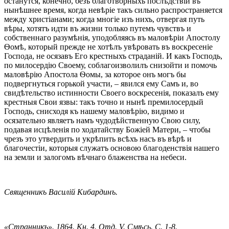
останутся, конечно, безъ благотворныхъ послѣдствій въ
нынѣшнее время, когда невѣріе такъ сильно распространяется
между христіанами; когда многіе изъ нихъ, отвергая путь
вѣры, хотятъ идти въ жизни только путемъ чувствъ и
собственнаго разумѣнія, уподобляясь въ маловѣріи Апостолу
Ѳомѣ, который прежде не хотѣлъ увѣровать въ воскресеніе
Господа, не осязавъ Его крестныхъ страданій. И какъ Господь,
по милосердію Своему, соблагоизволилъ снизойти и помочь
маловѣрію Апостола Ѳомы, за которое онъ могъ бы
подвергнуться горькой участи, – явился ему Самъ и, во
свидѣтельство истинности Своего воскресенія, показалъ ему
крестныя Свои язвы: такъ точно и нынѣ премилосердый
Господь, снисходя къ нашему маловѣрію, видимо и
осязательно являетъ намъ чудодѣйственную Свою силу,
подавая исцѣленія по ходатайству Божіей Матери, – чтобы
чрезъ это утвердить и укрѣпить всѣхъ насъ въ вѣрѣ и
благочестіи, которыя служатъ основою благоденствія нашего
на земли и залогомъ вѣчнаго блаженства на небеси.
Священникъ Василій Кибардинъ.
«Странникъ». 1864. Кн. 4. Отд. V. Cмѣсь. С. 1-8.