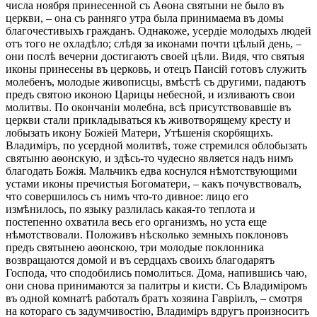
числа ноября принесенной съ Аѳона святыни не было въ
церкви, – она съ ранняго утра была принимаема въ домы
благочестивыхъ гражданъ. Однакоже, усердіе молодыхъ людей
отъ того не охладѣло; слѣдя за иконами почти цѣлый день, –
они послѣ вечерни достигаютъ своей цѣли. Видя, что святыя
иконы принесены въ церковь, и отецъ Паисій готовъ служить
молебенъ, молодые живописцы, вмѣстѣ съ другими, падаютъ
предъ святою иконою Царицы небесной, и изливаютъ свои
молитвы. По окончаніи молебна, всѣ присутствовавшіе въ
церкви стали прикладываться къ животворящему кресту и
лобызать икону Божіей Матери, Утѣшенія скорбящихъ.
Владиміръ, по усердной молитвѣ, тоже стремился облобызать
святыню аѳонскую, и здѣсь-тο чудесно является надъ нимъ
благодать Божія. Мальчикъ едва коснулся нѣмотствующими
устами иконы пречистыя Богоматери, – какъ почувствовалъ,
что совершилось съ нимъ что-то дивное: лицо его
измѣнилось, по языку разлилась какая-то теплота и
постепенно охватила весь его организмъ, но уста еще
нѣмотствовали. Положивъ нѣсколько земныхъ поклоновъ
предъ святынею аѳонскою, три молодые поклонника
возвращаются домой и въ сердцахъ своихъ благодарятъ
Господа, что сподобились помолиться. Дома, напившись чаю,
они снова принимаются за палитры и кисти. Съ Владиміромъ
въ одной комнатѣ работалъ братъ хозяина Гавріилъ, – смотря
на котораго съ задумчивостію, Владиміръ вдругъ произноситъ