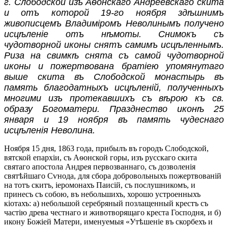
г. Слободской изъ Аѳонскаго Андреевскаго скита
и отъ которой 19-го ноября здѣшнимъ
живописцемъ Владиміромъ Неволинымъ получено
исцѣленіе отъ нѣмоты. Снимокъ съ
чудотворной иконы снятъ самимъ исцѣленнымъ.
Риза на свимкѣ снята съ самой чудотворной
иконы и пожертвована братіею упомянутаго
выше скита въ Слободской монастырь въ
память благодатныхъ исцѣленій, полученныхъ
многими изъ протекавшихъ съ вѣрою къ св.
образу Богоматери. Празднество иконѣ 25
января и 19 ноября въ память чудеснаго
исцѣленія Неволина.
Ноября 15 дня, 1863 года, прибылъ въ городъ Слободской,
вятской епархіи, съ Аѳонской горы, изъ русскаго скита
святаго апостола Андрея первозваннаго, съ дозволенія
святѣйшаго Сѵнода, для сбора добровольныхъ пожертвованій
на тотъ скитъ, іеромонахъ Паисій, съ послушникомъ, и
принесъ съ собою, въ небольшихъ, хорошо устроенныхъ
кіотахъ: а) небольшой серебряный позлащенный крестъ съ
частію древа честнаго и животворящаго креста Господня, и б)
икону Божіей Матери, именуемыя «Утѣшеніе въ скорбехъ и