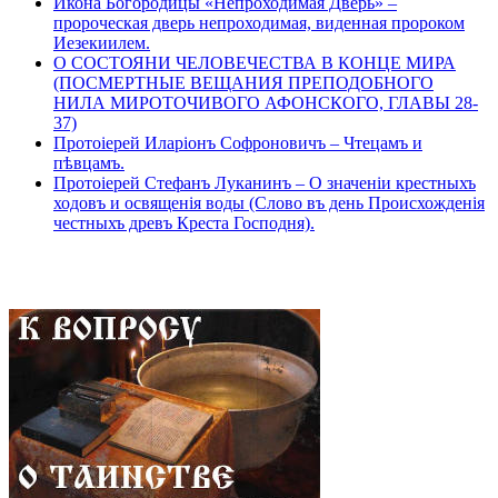
Икона Богородицы «Непроходимая Дверь» –
пророческая дверь непроходимая, виденная пророком
Иезекиилем.
О СОСТОЯНИ ЧЕЛОВЕЧЕСТВА В КОНЦЕ МИРА
(ПОСМЕРТНЫЕ ВЕЩАНИЯ ПРЕПОДОБНОГО
НИЛА МИРОТОЧИВОГО АФОНСКОГО, ГЛАВЫ 28-
37)
Протоіерей Иларіонъ Софроновичъ – Чтецамъ и
пѣвцамъ.
Протоіерей Стефанъ Луканинъ – О значеніи крестныхъ
ходовъ и освященія воды (Слово въ день Происхожденія
честныхъ древъ Креста Господня).