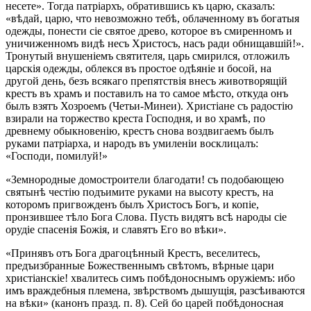
несете». Тогда патріархъ, обратившись къ царю, сказалъ:
«вѣдай, царю, что невозможно тебѣ, облаченному въ богатыя
одежды, понести сіе святое древо, которое въ смиренномъ и
уничиженномъ видѣ несъ Христосъ, насъ ради обнищавшій!».
Тронутый внушеніемъ святителя, царь смирился, отложилъ
царскія одежды, облекся въ простое одѣяніе и босой, на
другой день, безъ всякаго препятствія внесъ животворящій
крестъ въ храмъ и поставилъ на то самое мѣсто, откуда онъ
былъ взятъ Хозроемъ (Четьи-Минеи). Христіане съ радостію
взирали на торжество креста Господня, и во храмѣ, по
древнему обыкновенію, крестъ снова воздвигаемъ былъ
руками патріарха, и народъ въ умиленіи восклицалъ:
«Господи, помилуй!»
«Земнородные домостроители благодати! съ подобающею
святынѣ честію подъимите руками на высоту крестъ, на
которомъ пригвожденъ былъ Христосъ Богъ, и копіе,
пронзившее тѣло Бога Слова. Пусть видятъ всѣ народы сіе
орудіе спасенія Божія, и славятъ Его во вѣки».
«Принявъ отъ Бога драгоцѣнный Крестъ, веселитесь,
предъизбранные Божественнымъ свѣтомъ, вѣрные цари
христіанскіе! хвалитесь симъ побѣдоноснымъ оружіемъ: ибо
имъ враждебныя племена, звѣрствомъ дышущія, разсѣиваются
на вѣки» (канонъ празд. п. 8). Сей бо царей побѣдоносная