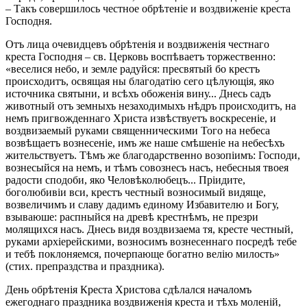
– Такъ совершилось честное обрѣтеніе и воздвиженіе креста
Господня.
Отъ лица очевидцевъ обрѣтенія и воздвиженія честнаго
креста Господня – св. Церковь воспѣваетъ торжественно:
«веселися небо, и земле радуйся: пресвятый бо крестъ
происходитъ, освящая ны благодатію сего цѣлующія, яко
источника святыни, и всѣхъ обоженія вину... Днесь садъ
животный отъ земныхъ незаходимыхъ нѣдръ происходитъ, на
немъ пригвожденнаго Христа извѣствуетъ воскресеніе, и
воздвизаемый руками священническими Того на небеса
возвѣщаетъ вознесеніе, имъ же наше смѣшеніе на небесѣхъ
жительствуетъ. Тѣмъ же благодарственно возопіимъ: Господи,
вознесыйся на немъ, и тѣмъ совознесъ насъ, небесныя твоея
радости сподоби, яко Человѣколюбецъ... Пріидите,
боголюбивіи вси, крестъ честный возносимый видяще,
возвеличимъ и славу дадимъ единому Избавителю и Богу,
взываюше: распныйся на древѣ крестнѣмъ, не презри
молящихся насъ. Днесь видя воздвизаема тя, кресте честный,
руками архіерейскими, возносимъ вознесеннаго посредѣ тебе
и тебѣ поклоняемся, почерпающе богатно велію милость»
(стих. препраздства и праздника).
День обрѣтенія Креста Христова сдѣлался началомъ
ежегоднаго праздника воздвиженія креста и тѣхъ моленій,