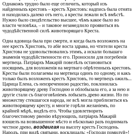
Однакожъ трудно было еще отличить, который изъ
найденныхъ крестовъ – крестъ Христовъ: надпись была отнята
и находилась далеко отъ него, а кресты лежали всѣ вмѣстѣ.
Нужно было свидѣтельство высшее, чѣмъ какое было во
власти человѣка, – и таковое незамедлило проявиться въ
чудодѣйственной силѣ животворящаго Креста.
Одна вдовица была при смерти, и когда былъ возложенъ на
нее крестъ Христовъ, то абіе воста здрава, но чтители креста
Христова не удовольствовались этимъ, а искали большаго
знаменія чудодѣйственности его. Проносили для погребенія
мертвеца. Патріархъ Макарій повелѣлъ остановиться
носящимъ, для возложенія на мертваго обрѣтенныхъ крестовъ.
Кресты были полагаемы на мертвеца одинъ по одному, и какъ
только былъ возложенъ крестъ Христовъ, то мертвецъ ожилъ...
Царица Елена, съ неизреченною радостію, поклонилась
животворящему древу Господню и облобызала его, а за нею и
другіе стали съ благоговѣніемъ лобызать древо жизни. Но по
множеству стекшагося народа, не всѣ могла приблизиться къ
животворящему кресту, и многіе горѣли желаніемъ, по
крайней мѣрѣ, видѣть его. Чтобы удовлетворить
благочестивому рвенію вѣрующихъ, патріархъ Макарій
взошелъ на возвышенное мѣсто и нѣсколько разъ поднималъ
честное древо,
воздвигая
на высоту крестъ Господень.
Народъ, при видѣ святыни, восклицалъ: «Господи помилуй»!