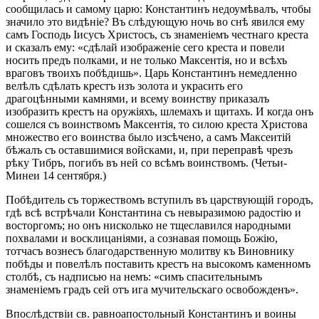
сообщилась и самому царю: Константинъ недоумѣвалъ, чтобы
значило это видѣніе? Въ слѣдующую ночь во снѣ явился ему
самъ Господь Іисусъ Христосъ, съ знаменіемъ честнаго креста
и сказалъ ему: «сдѣлай изображеніе сего креста и повели
носить предъ полками, и не только Максентія, но и всѣхъ
враговъ твоихъ побѣдишь». Царь Константинъ немедленно
велѣлъ сдѣлать крестъ изъ золота и украсить его
драгоцѣнными камнями, и всему воинству приказалъ
изобразить крестъ на оружіяхъ, шлемахъ и щитахъ. И когда онъ
сошелся съ воинствомъ Максентія, то силою креста Христова
множество его воинства было изсѣчено, а самъ Максеитій
бѣжалъ съ оставшимися войсками, и, при переправѣ чрезъ
рѣку Тибръ, погибъ въ ней со всѣмъ воинствомъ. (Четьи-
Минеи 14 сентября.)
Побѣдитель съ торжествомъ вступилъ въ царствующій городъ,
гдѣ всѣ встрѣчали Константина съ невыразимою радостію и
восторгомъ; но онъ нисколько не тщеславился народными
похвалами и восклицаніями, а сознавая помощь Божію,
тотчасъ вознесъ благодарственную молитву къ Виновнику
побѣды и повелѣлъ поставить крестъ на высокомъ каменномъ
столбѣ, съ надписью на немъ: «симъ спасительнымъ
знаменіемъ градъ сей отъ ига мучительскаго освобожденъ».
Впослѣдствіи св. равноапостольный Константинъ и воины