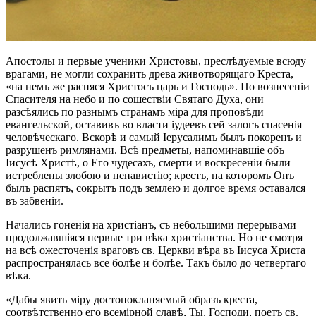
Апостолы и первые ученики Христовы, преслѣдуемые всюду
врагами, не могли сохранить древа животворящаго Креста,
«на немъ же распяся Христосъ царь и Господь». По вознесеніи
Спасителя на небо и по сошествіи Святаго Духа, они
разсѣялись по разнымъ странамъ міра для проповѣди
евангельской, оставивъ во власти іудеевъ сей залогъ спасенія
человѣческаго. Вскорѣ и самый Іерусалимъ былъ покоренъ и
разрушенъ римлянами. Всѣ предметы, напоминавшіе объ
Іисусѣ Христѣ, о Его чудесахъ, смерти и воскресеніи были
истреблены злобою и ненавистію; крестъ, на которомъ Онъ
былъ распятъ, сокрытъ подъ землею и долгое время оставался
въ забвеніи.
Начались гоненія на христіанъ, съ небольшими перерывами
продолжавшіяся первые три вѣка христіанства. Но не смотря
на всѣ ожесточенія враговъ св. Церкви вѣра въ Іисуса Христа
распространялась все болѣе и болѣе. Такъ было до четвертаго
вѣка.
«Дабы явить міру достопокланяемый образъ креста,
соотвѣтственно его всемірной славѣ, Ты, Господи, поетъ св.