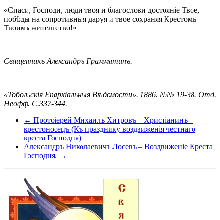
«Спаси, Господи, люди твоя и благослови достояніе Твое,
побѣды на сопротивныя даруя и твое сохраняя Крестомъ
Твоимъ жительство!»
Священникъ Александръ Грамматинъ.
«Тобольскія Епархіальныя Вѣдомости». 1886. №№ 19-38. Отд.
Неофф. С.337-344.
← Протоіерей Михаилъ Хитровъ – Христіанинъ –
крестоносецъ (Къ празднику воздвиженія честнаго
креста Господня).
Александръ Николаевичъ Лосевъ – Воздвиженіе Креста
Господня. →