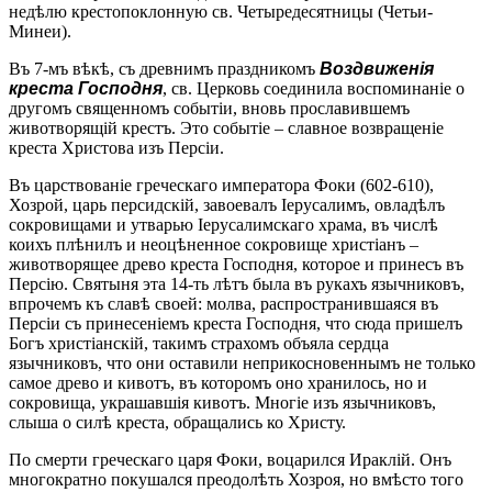
недѣлю крестопоклонную св. Четыредесятницы (Четьи-
Минеи).
Въ 7-мъ вѣкѣ, съ древнимъ праздникомъ
Воздвиженія
креста Господня
, св. Церковь соединила воспоминаніе о
другомъ священномъ событіи, вновь прославившемъ
животворящій крестъ. Это событіе – славное возвращеніе
креста Христова изъ Персіи.
Въ царствованіе греческаго императора Фоки (602-610),
Хозрой, царь персидскій, завоевалъ Іерусалимъ, овладѣлъ
сокровищами и утварью Іерусалимскаго храма, въ числѣ
коихъ плѣнилъ и неоцѣненное сокровище христіанъ –
животворящее древо креста Господня, которое и принесъ въ
Персію. Святыня эта 14-ть лѣтъ была въ рукахъ язычниковъ,
впрочемъ къ славѣ своей: молва, распространившаяся въ
Персіи съ принесеніемъ креста Господня, что сюда пришелъ
Богъ христіанскій, такимъ страхомъ объяла сердца
язычниковъ, что они оставили неприкосновеннымъ не только
самое древо и кивотъ, въ которомъ оно хранилось, но и
сокровища, украшавшія кивотъ. Многіе изъ язычниковъ,
слыша о силѣ креста, обращались ко Христу.
По смерти греческаго царя Фоки, воцарился Ираклій. Онъ
многократно покушался преодолѣть Хозроя, но вмѣсто того