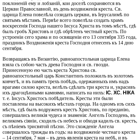
поклоненій ему и лобзаній, кои доселѣ сохраняются въ
Церкви Православной, въ день воздвиженія креста. Св.
царица Елена повелѣла созидать церкви, въ Іерусалимѣ по
святымъ мѣстамъ. Первѣе всего повелѣла создать храмъ
воскресенія Господа нашего Іисуса Христа въ томъ мѣстѣ, гдѣ
былъ гробъ Христовъ и гдѣ обрѣтенъ честный крестъ. По
устроеніи сего храма и по освященіи его 13 сентября 335 года,
праздникъ Воздвиженія креста Господня отнесенъ къ 14 дню
сентября.
Возвращаясь въ Византію, равноапостольная царица Елена
взяла съ собою часть древа Господня и св. гвозди.
Принесенную ею часть креста Христова св.
равноапостольный царь Константинъ положилъ въ золотомъ
ковчегѣ, и въ память трехъ побѣдъ, одержанныхъ имъ надъ
врагами силою креста, велѣлъ сдѣлать три креста и, украсивъ
ихъ драгоцѣнными камнями, написать на нихъ:
IC. ХС. HIКА
т. е. Іисусъ Христосъ побѣдитель. Кресты эти были
поставлены на высокихъ мѣстахъ города. На одномъ изъ сихъ
мѣстъ, гдѣ былъ водруженъ крестъ Христовъ, по преданію,
совершались великія чудеса и знаменія: Ангелъ Господень, въ
великомъ сіяніи, сходилъ съ небесъ и обходя кадилъ св. крестъ,
съ пѣніемъ трисвятой пѣсни. Это схожденіе Ангела
совершалось трижды въ годъ: на воздвиженіе честнаго креста
– 14 сентября, 7 мая – въ день явленія креста на небѣ, и въ