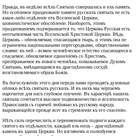
Правда, въ недѣлю всѣхъ Святыхъ совершалась и ихъ память.
Но особливое празднованіе памяти русскихъ святыхъ не есть
какое-либо отдѣленіе отъ Вселенской Церкви,
шовинистическое обособленіе. Наоборотъ, этимъ
празднованіемъ подчеркивается то, что Церковь Русская есть
неотъемлемая часть Вселенской Христовой Церкви. Вѣдь
Церковь – обновляемая, спасающаяся тварь, и этимъ она не
ограничена національными перегородками, общественными
слоями: въ ней – всякое человѣческое естество спасающееся и
спасаемое, обновляемое единеніемъ со Христомъ,
преображаемое въ новаго человѣка, помазываемое Духомъ
Святымъ, вмѣщающимся въ драгоцѣнномъ сосудѣ
возстановляемаго образа Божія.
Въ богослуженіи этого дня передъ нами проходятъ духовные
облики всѣхъ святыхъ русскихъ. И въ нихъ мы черпаемъ
нарочитое для насъ глубокое поученіе. Въ характерѣ нашихъ
святыхъ сочетается высокое подвижничество и вселенскость
Православія съ горячей любовью къ русскому народу,
выражающейся прежде всег въ стремленіи къ его спасенію.
Нѣтъ силъ перечислить и переименовать подвиги каждаго
святого въ отдѣльности, каждый изъ нихъ – драгоцѣнный
камень въ зданіи Церкви. Но взглянемъ и полюбуемся