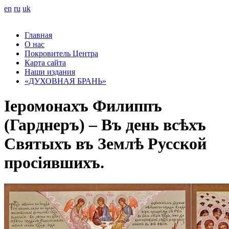
en
ru
uk
Главная
О нас
Покровитель Центра
Карта сайта
Наши издания
«ДУХОВНАЯ БРАНЬ»
Іеромонахъ Филиппъ
(Гарднеръ) – Въ день всѣхъ
Святыхъ въ Землѣ Русской
просіявшихъ.