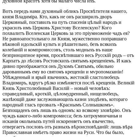
духовной красотѣ хотя бы малаго числа ихъ.
Вотъ передъ нами духовный обликъ Просвѣтителя нашего,
князя Владиміра. Кто, какъ не онъ расширилъ дворъ
Церковный, поставилъ на путь спасенія цѣлый народъ и
украсилъ имъ Церковь Христову Вселенскую? Кого
похвалитъ Вселенская Церковь за это пріумноженіе чадъ ея?
Не равноапостольнаго ли Князя, мужественно поправшаго
вѣковой идольскій культъ и рѣшительно, безъ всякихъ
колебаній и компромиссовъ, столь модныхъ въ наше
безпринципное время, просвѣтившаго весь Русскій родъ – отъ
Карпатъ до лѣсовъ Ростовскихъ святымъ крещеніемъ. И какъ
дивно преображается онъ Духомъ Святымъ, обильно
дарованнымъ ему во святомъ крещеніи и мѵропомазаніи!
Убѣжденный и ярый язычникъ, жестокій сластолюбецъ
Владимиръ, вдругъ рѣзко измѣняется послѣ крещенія. Великій
Князь Христолюбивый Василій – новый человѣкъ:
справедливый, кроткій, цѣломудренный, нищелюбецъ,
жалѣющій даже заслуживающихъ казни злодѣевъ, котораго
народный гласъ прозвалъ «Краснымъ Солнышкомъ».
Безпощаденъ онъ лишь въ одномъ: ко всякому зловѣрію. Онъ
чуждъ какого-либо компромисса; безъ хитроумничанья и
исканія окольныхъ путей искореняетъ онъ язычество,
отвергаетъ пословъ отъ разныхъ вѣроисповѣданій: лишь вѣра
Православная имѣетъ право жизни на Руси. Что бы было,