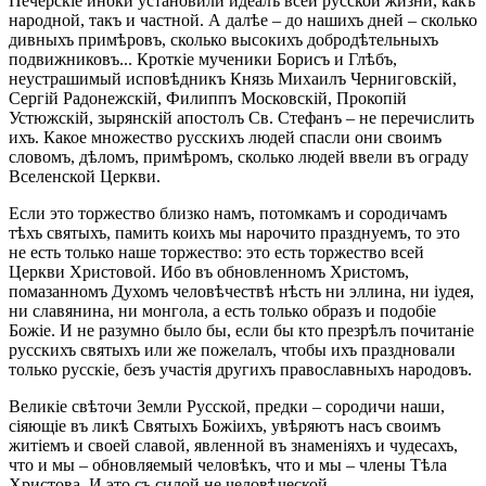
Печерскіе иноки установили идеалъ всей русской жизни, какъ
народной, такъ и частной. А далѣе – до нашихъ дней – сколько
дивныхъ примѣровъ, сколько высокихъ добродѣтельныхъ
подвижниковъ... Кроткіе мученики Борисъ и Глѣбъ,
неустрашимый исповѣдникъ Князь Михаилъ Черниговскій,
Сергій Радонежскій, Филиппъ Московскій, Прокопій
Устюжскій, зырянскій апостолъ Св. Стефанъ – не перечислить
ихъ. Какое множество русскихъ людей спасли они своимъ
словомъ, дѣломъ, примѣромъ, сколько людей ввели въ ограду
Вселенской Церкви.
Если это торжество близко намъ, потомкамъ и сородичамъ
тѣхъ святыхъ, памить коихъ мы нарочито празднуемъ, то это
не есть только наше торжество: это есть торжество всей
Церкви Христовой. Ибо въ обновленномъ Христомъ,
помазанномъ Духомъ человѣчествѣ нѣсть ни эллина, ни іудея,
ни славянина, ни монгола, а есть только образъ и подобіе
Божіе. И не разумно было бы, если бы кто презрѣлъ почитаніе
русскихъ святыхъ или же пожелалъ, чтобы ихъ праздновали
только русскіе, безъ участія другихъ православныхъ народовъ.
Великіе свѣточи Земли Русской, предки – сородичи наши,
сіяющіе въ ликѣ Святыхъ Божіихъ, увѣряютъ насъ своимъ
житіемъ и своей славой, явленной въ знаменіяхъ и чудесахъ,
что и мы – обновляемый человѣкъ, что и мы – члены Тѣла
Христова. И это съ силой не человѣческой