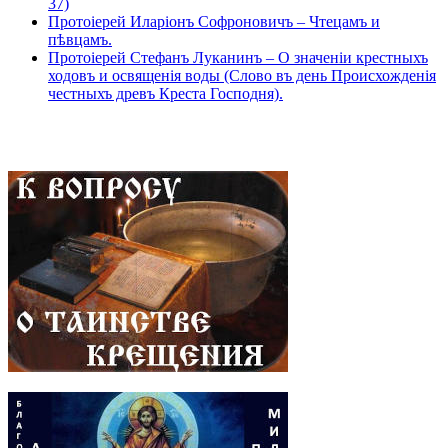
37)
Протоіерей Иларіонъ Софроновичъ – Чтецамъ и
пѣвцамъ.
Протоіерей Стефанъ Луканинъ – О значеніи крестныхъ
ходовъ и освященія воды (Слово въ день Происхожденія
честныхъ древъ Креста Господня).