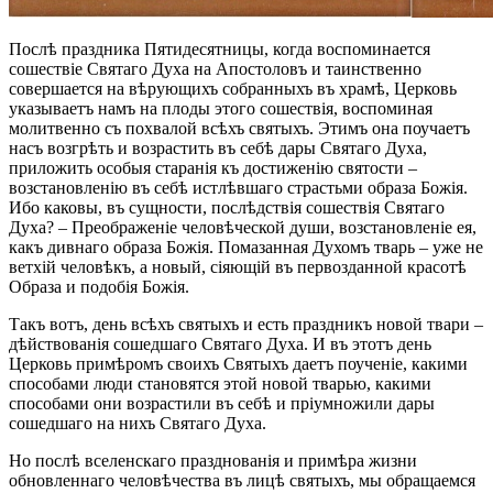
Послѣ праздника Пятидесятницы, когда воспоминается
сошествіе Святаго Духа на Апостоловъ и таинственно
совершается на вѣрующихъ собранныхъ въ храмѣ, Церковь
указываетъ намъ на плоды этого сошествія, воспоминая
молитвенно съ похвалой всѣхъ святыхъ. Этимъ она поучаетъ
насъ возгрѣть и возрастить въ себѣ дары Святаго Духа,
приложить особыя старанія къ достиженію святости –
возстановленію въ себѣ истлѣвшаго страстьми образа Божія.
Ибо каковы, въ сущности, послѣдствія сошествія Святаго
Духа? – Преображеніе человѣческой души, возстановленіе ея,
какъ дивнаго образа Божія. Помазанная Духомъ тварь – уже не
ветхій человѣкъ, а новый, сіяющій въ первозданной красотѣ
Образа и подобія Божія.
Такъ вотъ, день всѣхъ святыхъ и есть праздникъ новой твари –
дѣйствованія сошедшаго Святаго Духа. И въ этотъ день
Церковь примѣромъ своихъ Святыхъ даетъ поученіе, какими
способами люди становятся этой новой тварью, какими
способами они возрастили въ себѣ и пріумножили дары
сошедшаго на нихъ Святаго Духа.
Но послѣ вселенскаго празднованія и примѣра жизни
обновленнаго человѣчества въ лицѣ святыхъ, мы обращаемся