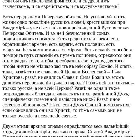
если бы онъ искалъ компромиссовъ и съ древнимъ
язычествомъ, и съ еврействомъ, и съ мусульманствомъ?
Вотъ передъ нами Печерская обитель. Не успѣло уйти отъ
жизни одно поколѣніе русскихъ людей, крестившихся при
Владимірѣ – уже сіяетъ въ новопросвѣщенной Руси великая
Печерская Обитель. И въ ней безчисленный сонмъ
подвижниковъ спасается. Есть среди нихъ и греки, есть
обратившіеся армяне, есть варяги, есть половцы, есть
мадьяры. Безъ компромисса съ міромъ, безъ исканія способовъ
помирить путь спасеній еъ путемъ погибели, отрекаются они
оть міра для того, чтобы преобразить свою душу, для того
чтобы ничто не мѣшало засіять въ ней образу Божію. И опять-
таки, развѣ это не слава всей Церкви Вселенской – Тѣла
Христова, развѣ не явились Слава и Сила Божіи въ этомъ
дивномъ перерожденіи цѣлаго народа? Развѣ всѣ эти святые –
только русскіе, а не всей Церкви? Развѣ не одна и та же
возрождающая благодать явилась въ нихъ, развѣ иной Духъ,
специфически-племенной изліялся на нихъ? Развѣ иное
естество обновилось? Нѣтъ, если Духъ Святый помазалъ ихъ,
если обновились они во Христѣ, то тѣмъ самымъ они не
только русскіе, а вселенскіе святые.
Двумя этими яркими огнями опредѣляется весь дальнѣйшій
ходъ духовной исторіи русскаго народа. Святой Владиміръ и