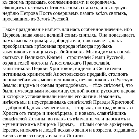
къ своимъ предкамъ, соплеменникамт, и сородичамъ,
сіяющимъ въ этомъ свѣтломъ сонмѣ святыхъ, и въ первую
недѣлю Петрова Поста совершаемъ память всѣхъ святыхъ,
просіявшихъ въ Землѣ Русской.
Такое празднованіе имѣетъ для насъ особенное значеніе, ибо
Церковь наша явила великій сонмъ снятыхъ. Она показываетъ
намъ высокіе примѣры добродѣтели, показываетъ, какъ
преобразилась грѣховная природа нѣкогда грубыхъ
язычниковъ и хищныхъ разбойниковъ. Мы видимъвъ сонмѣ
святыхъ и Великихъ Князей – строителей Земли Русской,
охранителей чистоты Апостольскаго Православія,
защитниковъ Церкви Христовой, видимъ и Святителей –
истинныхъ хранителей Апостольскихъ преданій, столповъ
непоколебимыхъ, молитвенниковъ, печальниковъ за Русскую
Землю; видимъ и сонмы преподобныхъ, – тѣхъ свѣточей, что
были путеводными маяками духовной жизни русскаго народа,
и которые устанавливали идеалы его жизни. Наконецъ,
имѣемъ мы и неустрашимыхъ свидѣтелей Правды Христовой
– добропобѣдныхъ мучениковъ, – старыхъ, пострадавшихъ за
Христа отъ татаръ и иновѣрцевъ, и новыхъ, славнѣйшихъ
свидѣтелей Истины, во главѣ съ вѣнчаннымъ и царскимъ и
мученическимъ вѣнцомъ Царемъ, – цѣлый сонмъ архіереевъ,
іереевъ, иноковъ и людей всякаго званія и возраста, отдавшихъ
жизнь свою за свидѣтельство Истины.