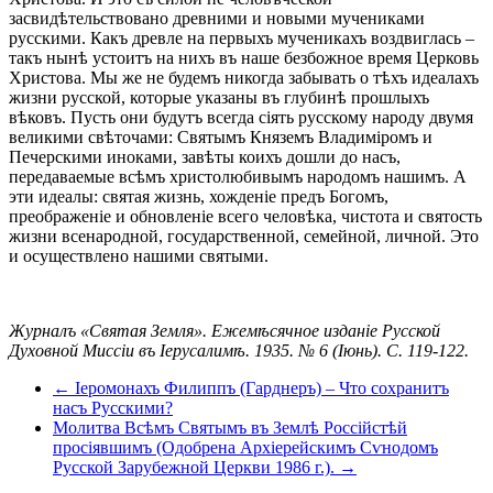
засвидѣтельствовано древними и новыми мучениками
русскими. Какъ древле на первыхъ мученикахъ воздвиглась –
такъ нынѣ устоитъ на нихъ въ наше безбожное время Церковь
Христова. Мы же не будемъ никогда забывать о тѣхъ идеалахъ
жизни русской, которые указаны въ глубинѣ прошлыхъ
вѣковъ. Пусть они будутъ всегда сіять русскому народу двумя
великими свѣточами: Святымъ Княземъ Владиміромъ и
Печерскими иноками, завѣты коихъ дошли до насъ,
передаваемые всѣмъ христолюбивымъ народомъ нашимъ. А
эти идеалы: святая жизнь, хожденіе предъ Богомъ,
преображеніе и обновленіе всего человѣка, чистота и святость
жизни всенародной, государственной, семейной, личной. Это
и осуществлено нашими святыми.
Журналъ «Святая Земля». Ежемѣсячное изданіе Русской
Духовной Миссіи въ Іерусалимѣ. 1935. № 6 (Іюнь). С. 119-122.
← Іеромонахъ Филиппъ (Гарднеръ) – Что сохранитъ
насъ Русскими?
Молитва Всѣмъ Святымъ въ Землѣ Россійстѣй
просіявшимъ (Одобрена Архіерейскимъ Сѵнодомъ
Русской Зарубежной Церкви 1986 г.). →