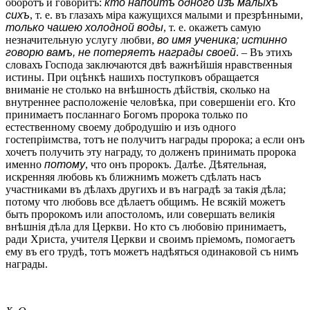
оборотъ и говоритъ:
кто напоитъ одного изъ малыхъ
сихъ
, т. е. въ глазахъ міра кажущихся малыми и презрѣнными,
только чашею холодной воды
, т. е. окажетъ самую
незначительную услугу любви,
во имя ученика; истинно
говорю вамъ, не потеряетъ награды своей
. – Въ этихъ
словахъ Господа заключаются двѣ важнѣйшія нравственныя
истины. При оцѣнкѣ нашихъ поступковъ обращается
вниманіе не столько на внѣшность дѣйствія, сколько на
внутреннее расположеніе человѣка, при совершеніи его. Кто
принимаетъ посланнаго Богомъ пророка только по
естественному своему добродушію и изъ одного
гостепріимства, тотъ не получитъ награды пророка; а если онъ
хочетъ получить эту награду, то долженъ принимать пророка
именно
потому
, что онъ пророкъ. Далѣе. Дѣятельная,
искренняя любовь къ ближнимъ можетъ сдѣлать насъ
участниками въ дѣлахъ другихъ и въ наградѣ за такія дѣла;
потому что любовь все дѣлаетъ общимъ. Не всякій можетъ
быть пророкомъ или апостоломъ, или совершать великія
внѣшнія дѣла для Церкви. Но кто съ любовію принимаетъ,
ради Христа, учителя Церкви и своимъ пріемомъ, помогаетъ
ему въ его трудѣ, тотъ можетъ надѣяться одинаковой съ нимъ
награды.