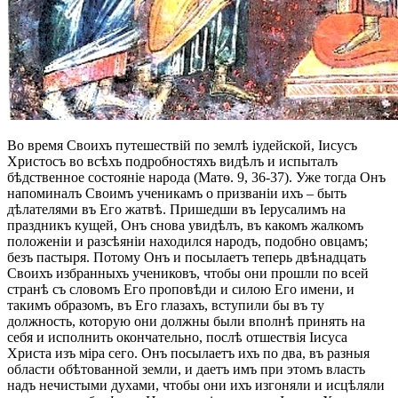
Во время Своихъ путешествій по землѣ іудейской, Іисусъ
Χристосъ во всѣхъ подробностяхъ видѣлъ и испыталъ
бѣдственное состояніе народа (Матѳ. 9, 36-37). Уже тогда Онъ
напоминалъ Своимъ ученикамъ о призваніи ихъ – быть
дѣлателями въ Его жатвѣ. Пришедши въ Іерусалимъ на
праздникъ кущей, Онъ снова увидѣлъ, въ какомъ жалкомъ
положеніи и разсѣяніи находился народъ, подобно овцамъ;
безъ пастыря. Потому Онъ и посылаетъ теперь двѣнадцать
Своихъ избранныхъ учениковъ, чтобы они прошли по всей
странѣ съ словомъ Его проповѣди и силою Его имени, и
такимъ образомъ, въ Его глазахъ, вступили бы въ ту
должность, которую они должны были вполнѣ принять на
себя и исполнить окончательно, послѣ отшествія Іисуса
Христа изъ міра сего. Онъ посылаетъ ихъ по два, въ разныя
области обѣтованной земли, и даетъ имъ при этомъ власть
надъ нечистыми духами, чтобы они ихъ изгоняли и исцѣляли