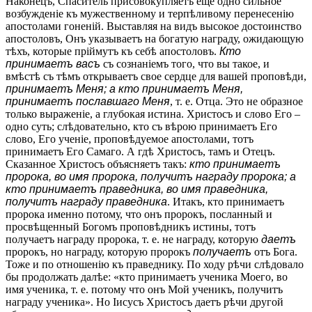
Наконецъ, Спаситель присовокупляетъ еще одно сильное
возбужденіе къ мужественному и терпѣливому перенесенію
апостолами гоненій. Выставляя на видъ высокое достоинство
апостоловъ, Онъ указываетъ на богатую награду, ожидающую
тѣхъ, которые пріймутъ къ себѣ апостоловъ.
Кто
принимаетъ васъ
съ сознаніемъ того, что вы такое, и
вмѣстѣ съ тѣмъ открываетъ свое сердце для вашей проповѣди,
принимаетъ Меня; а кто принимаетъ Меня,
принимаетъ пославшаго Меня
, т. е. Отца. Это не образное
только выраженіе, а глубокая истина. Христосъ и слово Его –
одно суть; слѣдовательно, кто съ вѣрою принимаетъ Его
слово, Его ученіе, проповѣдуемое апостолами, тотъ
принимаетъ Его Самаго. А гдѣ Христосъ, тамъ и Отецъ.
Сказанное Христосъ объясняетъ такъ:
кто принимаетъ
пророка, во имя пророка, получитъ награду пророка; а
кто принимаетъ праведника, во имя праведника,
получитъ награду праведника
. Итакъ, кто принимаетъ
пророка именно потому, что онъ пророкъ, посланный и
просвѣщенный Богомъ проповѣдникъ истины, тотъ
получаетъ награду пророка, т. е. не награду, которую
даетъ
пророкъ, но награду, которую пророкъ
получаетъ
отъ Бога.
Тоже и по отношенію къ праведнику. По ходу рѣчи слѣдовало
бы продолжать далѣе: «кто принимаетъ ученика Моего, во
имя ученика, т. е. потому что онъ Мой ученикъ, получитъ
награду ученика». Но Іисусъ Христосъ даетъ рѣчи другой