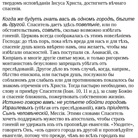
твердомъ исповѣданіи Іисуса Христа, достигнетъ вѣчнаго
спасенія.
Когда же будутъ гнать васъ въ одномъ городѣ, бѣгите
въ другой
. Спаситель даетъ здѣсь
повелѣніе
, или по
обстоятельствамъ,
совѣтъ
, сколько возможно избѣгать
гоненій. Церковь всегда соображалась съ этимъ новелѣніемъ
Господа: до тѣхъ поръ, пока нѣтъ вреда для насъ и для тѣхъ,
спасеніе душъ коихъ ввѣрено намъ, она желаетъ, чтобы мы
избѣгали опасностей. Такъ поступали св. Аѳанасій, св.
Кипріанъ и многіе другіе святые мужи, и только ригоризмъ
монтанистовъ безусловно запрещалъ убѣгать отъ
преслѣдованій. Другое дѣло въ томъ случаѣ, когда, наприм.,
бѣгство епископа, или пастыря душъ, послужило бы
соблазномъ для слабыхъ или для противниковъ показалось бы
знакомъ отреченія отъ Христа. Тогда пастырю необходимо, по
слову и примѣру Спасителя (Іоан. 10, 11 и д.), за славу Божію
и спасеніе ближнихъ, пожертвовать собственною жизнію.
Истинно говорю вамъ: не успѣете обойти городовъ
Израилевыхъ
(убѣгая отъ преслѣдованій),
какъ пріидетъ
Сынъ человѣческій
, Мессія. Этими словами Спаситель
хочетъ поддержать мужество въ апостолахъ, чтобы страхъ
гоненій не удержалъ ихъ отъ проповѣди евангелія. «Уходите»,
говоритъ Онъ, «изъ одного города въ другой и проповѣдуйте
евангеліе, потому что прежде, чѣмъ во всѣхъ городахъ вы