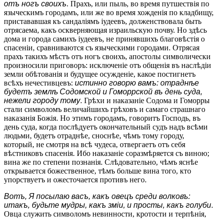
отъ ногъ своихъ
. Прахъ, или пыль, во время путшествія по
языческимъ городамъ, или же во время хожденія по кладбищу,
пристававшая къ сандаліямъ іудеевъ, долженствовала быть
отрясаема, какъ оскверняющая израильскую почву. Но здѣсь
дома и города самихъ іудеевъ, не принявшихъ благовѣстія о
спасеніи, сравниваются съ языческими городами. Отрясая
прахъ такихъ мѣстъ отъ ногъ своихъ, апостолы символически
произносили приговоръ: исключеніе отъ общенія въ наслѣдіи
земли обѣтованія и будущее осужденіе, какое постигнетъ
всѣхъ нечестивцевъ:
истинно говорю вамъ: отраднѣе
будетъ землѣ Содомской и Гоморрской въ день суда,
нежели городу тому
. Грѣхи и наказаніе Содома и Гоморры
стали символомъ величайшихъ грѣховъ и самаго страшнаго
наказанія Божія. Но этимъ городамъ, говоритъ Господь, въ
день суда, когда послѣдуетъ окончательный судъ надъ всѣми
людьми, будетъ отраднѣе, сноснѣе, чѣмъ тому городу,
который, не смотря на всѣ чудеса, отвергаетъ отъ себя
вѣстниковъ спасенія. Ибо наказаніе соразмѣряется съ виною;
вина же по степени познанія. Слѣдовательно, чѣмъ яснѣе
открывается божественное, тѣмъ больше вина того, кто
упорствуетъ и ожесточается противъ него.
Вотъ, Я посылаю васъ, какъ овецъ среди волковъ:
итакъ, будьте мудры, какъ зміи, и просты, какъ голуби
.
Овца служить символомъ невинности, кротости и терпѣнія,