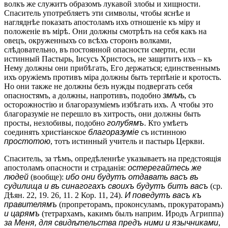
волкъ же служитъ образомъ лукавой злобы и хищности.
Спаситель употребляетъ эти символы, чтобы яснѣе и
нагляднѣе показать апостоламъ ихъ отношеніе къ міру и
положеніе въ мірѣ. Они должны смотрѣть на себя какъ на
овецъ, окруженныхъ со всѣхъ сторонъ волками,
слѣдовательно, въ постоянной опасности смерти, если
истинный Пастырь, Іисусъ Христосъ, не защититъ ихъ – къ
Нему должны они прибѣгать, Его держаться; единственнымъ
ихъ оружіемъ противъ міра должны быть терпѣніе и кротость.
Но они также не должны безъ нужды подвергать себя
опасностямъ, а должны, напротивъ, подобно
змѣѣ
, съ
осторожностію и благоразуміемъ избѣгать ихъ. А чтобы это
благоразуміе не перешло въ хитрость, они должны быть
просты, незлобивы, подобно
голубямъ
. Кто умѣетъ
соединять христіанское
благоразуміе
съ истинною
простотою
, тотъ истинный учитель и пастырь Церкви.
Спаситель, за тѣмъ, опредѣленнѣе указываетъ на предстоящія
апостоламъ опасности и страданія:
остерегайтесь же
людей
(вообще):
ибо они будутъ отдавать васъ въ
судилища и въ синагогахъ своихъ будутъ битъ васъ
(ср.
Дѣян. 22, 19. 26, 11. 2 Кор. 11, 24).
И поведутъ васъ къ
правителямъ
(пропреторамъ, проконсуламъ, прокураторамъ)
и царямъ
(тетрархамъ, какимъ былъ наприм. Иродъ Агриппа)
за Меня, для свидѣтельства предъ ними и язычниками
,