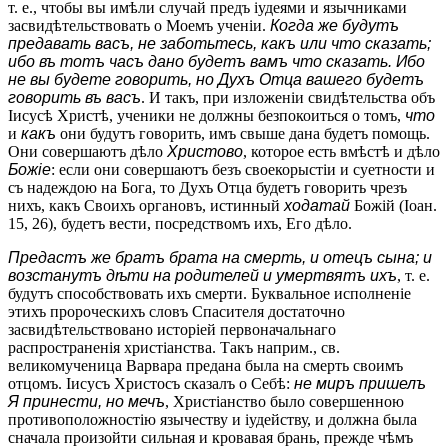
т. е., чтобы вы имѣли случай предъ іудеями и язычниками
засвидѣтельствовать о Моемъ ученіи.
Когда же будутъ
предавать васъ, не заботьтесь, какъ или что сказать;
ибо въ тотъ часъ дано будетъ вамъ что сказать. Ибо
не вы будете говорить, но Духъ Отца вашего будетъ
говорить въ васъ
. И такъ, при изложеніи свидѣтельства объ
Іисусѣ Христѣ, ученики не должны безпокоиться о томъ,
что
и
какъ
они будутъ говорить, имъ свыше дана будетъ помощь.
Они совершаютъ дѣло
Христово
, которое есть вмѣстѣ и дѣло
Божіе
: если они совершаютъ безъ своекорыстіи и суетности и
съ надеждою на Бога, то Духъ Отца будетъ говорить чрезъ
нихъ, какъ Своихъ органовъ, истинный
ходатай
Божій (Іоан.
15, 26), будетъ вести, посредствомъ ихъ, Его дѣло.
Предастъ же братъ брата на смерть, и отецъ сына; и
возстанутъ дѣти на родителей и умертвятъ ихъ
, т. е.
будутъ способствовать ихъ смерти. Буквальное исполненіе
этихъ пророческихъ словъ Спасителя достаточно
засвидѣтельствовано исторіей первоначальнаго
распространенія христіанства. Такъ наприм., св.
великомученица Варвара предана была на смерть своимъ
отцомъ. Іисусъ Христосъ сказалъ о Себѣ:
не миръ пришелъ
Я принести, но мечъ
, Христіанство было совершенною
противоположностію язычеству и іудейству, и должна была
сначала произойти сильная и кровавая брань, прежде чѣмъ