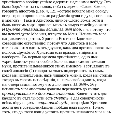
христіанство вообще успѣло одержать надъ ними побѣду. Это
была борьба свѣта съ тьмою, неба съ адомъ. «Слово Божіе»,
говоритъ апостолъ (Евр. 4, 12), «острѣе всякаго меча обоюду
остраго; оно проникаетъ до раздѣленія души и духа, составовъ
и мозговъ». Такъ и Христосъ, личное Слово Божіе, хотя и
былъ княземъ мира, принесъ мечъ въ самую семейную жизнь.
И будете ненавидимы всѣми за имя Мое
, т. е. потому, что
вы исповѣдуете Мое имя, вѣруете въ Меня. Ненависть міра
направляется противъ Христа и Его исповѣдниковъ
совершенно естественно; потому что Христосъ и міръ
отталкиваются одинъ отъ другаго, какъ два противоположные
полюса. Дружба со Христомъ есть вражда съ міромъ и
наоборотъ. Въ первыя времена христіанства, одно имя
«христіанинъ» уже способно было вызвать самыя тяжелыя
муки, противъ называвшихся этимъ именемъ. Тертулліанъ въ
своей апологіи (2) говоритъ: «насъ подвергаютъ пыткамъ,
когда мы исповѣдуемъ, насъ лишаютъ жизни, когда мы стоимъ
твердо въ своемъ исповѣданіи, и насъ освобождаютъ, когда
мы отвергаемся; потому что дѣло идетъ,
за имя
». Эту
ненависть міра апостолы должны переносить до конца:
претерпѣвшій же до конца спасется
. Конецъ этотъ для
каждаго въ отдѣльности есть
смерть
, а для совокупности
всѣхъ вѣрующихъ –
страшный судъ
, когда дѣло Христово
достигнетъ совершеннѣйшей побѣды надъ міромъ. Только
тотъ, кто до этого конца устоитъ противъ ненависти міра и въ