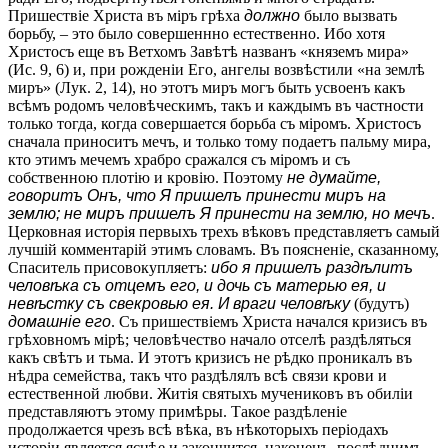
Пришествіе Христа въ міръ грѣха
должно
было вызвать
борьбу, – это было совершеннно естественно. Ибо хотя
Христосъ еще въ Ветхомъ Завѣтѣ названъ «княземъ мира»
(Ис. 9, 6) и, при рожденіи Его, ангелы возвѣстили «на землѣ
миръ» (Лук. 2, 14), но этотъ миръ могъ быть усвоенъ какъ
всѣмъ родомъ человѣческимъ, такъ и каждымъ въ частности
только тогда, когда совершается борьба съ міромъ. Христосъ
сначала приноситъ мечъ, и только тому подаетъ пальму мира,
кто этимъ мечемъ храбро сражался съ міромъ и съ
собственною плотію и кровію. Поэтому
не думайте,
говоритъ Онъ, что Я пришелъ принести миръ на
землю; не миръ пришелъ Я принести на землю, но мечъ
.
Церковная исторія первыхъ трехъ вѣковъ представляетъ самый
лучшій комментарій этимъ словамъ. Въ поясненіе, сказанному,
Спаситель присовокупляетъ:
ибо я пришелъ раздѣлитъ
человѣка съ отцемъ его, и дочь съ матерью ея, и
невѣстку съ свекровью ея. И враги человѣку
(будутъ)
домашніе его
. Съ пришествіемъ Христа начался кризисъ въ
грѣховномъ мірѣ; человѣчество начало отселѣ раздѣляться
какъ свѣтъ и тьма. И этотъ кризисъ не рѣдко проникалъ въ
нѣдра семейства, такъ что раздѣлялъ всѣ связи крови и
естественной любви. Житія святыхъ мучениковъ въ обиліи
представляютъ этому примѣры. Такое раздѣленіе
продолжается чрезъ всѣ вѣка, въ нѣкоторыхъ періодахъ
исторіи является яснѣе и закончится, наконецъ, послѣднимъ