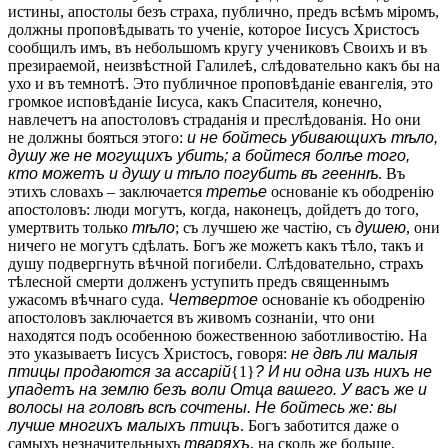
истины, апостолы безъ страха, публично, предъ всѣмъ міромъ,
должны проповѣдывать то ученіе, которое Іисусъ Христосъ
сообщилъ имъ, въ небольшомъ кругу учениковъ Своихъ и въ
презираемой, неизвѣстной Галилеѣ, слѣдовательно какъ бы на
ухо и въ темнотѣ. Это публичное проповѣданіе евангелія, это
громкое исповѣданіе Іисуса, какъ Спасителя, конечно,
навлечетъ на апостоловъ страданія и преслѣдованія. Но они
не должны бояться этого:
и не бойтесь убивающихъ тѣло,
душу же не могущихъ убить; а бойтеся болѣе того,
кто можетъ и душу и тѣло погубить въ гееннѣ
. Въ
этихъ словахъ – заключается
третье
основаніе къ ободренію
апостоловъ: люди могутъ, когда, наконецъ, дойдетъ до того,
умертвить только
тѣло
; съ лучшею же частію, съ
душею
, они
ничего не могутъ сдѣлать. Богъ же можетъ какъ тѣло, такъ и
душу подвергнуть вѣчной погибели. Слѣдовательно, страхъ
тѣлесной смерти долженъ уступить предъ священнымъ
ужасомъ вѣчнаго суда.
Четвертое
основаніе къ ободренію
апостоловъ заключается въ живомъ сознаніи, что они
находятся подъ особенною божественною заботливостію. На
это указываетъ Іисусъ Христосъ, говоря:
не двѣ ли малыя
птицы продаются за ассарій
{1}
? И ни одна изъ нихъ не
упадетъ на землю безъ воли Отца вашего. У васъ же и
волосы на головѣ всѣ сочтены. Не бойтесь же: вы
лучше многихъ малыхъ птицъ
. Богъ заботится даже о
самыхъ незначительныхъ
тваряхъ
, на сколь же больше,