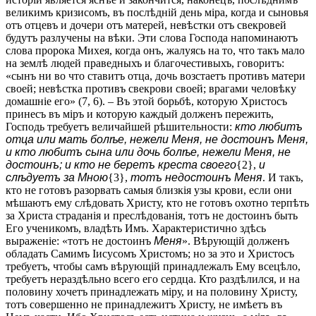
великимъ кризисомъ, въ послѣдній день міра, когда и сыновья
отъ отцевъ и дочери отъ матерей, невѣстки отъ свекровей
будутъ разлучены на вѣки. Эти слова Господа напоминаютъ
слова пророка Михея, когда онъ, жалуясь на то, что такъ мало
на землѣ людей праведныхъ и благочестивыхъ, говоритъ:
«сынъ ни во что ставитъ отца, дочь возстаетъ противъ матери
своей; невѣстка противъ свекрови своей; врагами человѣку
домашніе его» (7, 6). – Въ этой борьбѣ, которую Христосъ
принесъ въ міръ и которую каждый долженъ пережить,
Господь требуетъ величайшей рѣшительности:
кто любитъ
отца или мать болѣе, нежели Меня, не достоинъ Меня,
и кто любитъ сына или дочь болѣе, нежели Меня, не
достоинъ; и кто не беретъ креста своего
{2},
и
слѣдуетъ за Мною
{3},
тотъ недостоинъ Меня
. И такъ,
кто не готовъ разорвать самыя близкія узы крови, если они
мѣшаютъ ему слѣдовать Христу, кто не готовъ охотно терпѣть
за Христа страданія и преслѣдованія, тотъ не достоинъ быть
Его ученикомъ, владѣть Имъ. Характеристично здѣсь
выраженіе: «тотъ не достоинъ
Меня
». Вѣрующій долженъ
обладать Самимъ Іисусомъ Христомъ; но за это и Христосъ
требуетъ, чтобы самъ вѣрующій принадлежалъ Ему всецѣло,
требуетъ нераздѣльно всего его сердца. Кто раздѣлился, и на
половину хочетъ принадлежать міру, и на половину Христу,
тотъ совершенно не принадлежитъ Христу, не имѣетъ въ