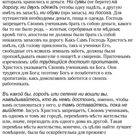
которыхъ хранились и деньги.
Ни сумы
(не берите)
на
дорогу, ни двухъ одеждъ
(чтобы одну надѣть, а другую
имѣть въ запасѣ),
ни обуви
(про запасъ),
ни посоха
. Для
путешествія необходимы деньги, пища и одежда. Господь
запрещаетъ Своимъ ученикамъ брать съ собою деньги, какого
бы то ни было рода, – золотыя, серебряныя или мѣдныя;
кромѣ того, апостолы не должны были брать съ собой
никакихъ запасовъ на дорогу. Какъ Самъ Господь Христосъ не
имѣлъ, гдѣ голову приклонить, такъ и ученики Его,
свободные отъ всякихъ земныхъ заботъ, должны были
проповѣдывать евангеліе о нищетѣ и смиреніи. Приточнымъ
изреченіемъ:
ибо трудящійся достоит пропитанія
,
Христосъ указываетъ Своимъ ученикамъ на Бога. Они
трудятся для Бога; поэтому Богъ и позаботится о ихъ
пропитаніи, какъ домохозяинъ заботится о своихъ
работникахъ.
Въ какой бы, городъ или селеніе ни вошли вы,
навѣдывайтесь, кто въ немъ достоинъ
, именно, чтобы
вамъ остановиться у него,
и тамъ оставайтесь, пока не
выйдете
. Іисусъ Христосъ запрещаетъ, Своимъ ученикамъ,
въ одномъ и томъ же городѣ, перемѣнять мѣсто жительства
или, иначе, переходить изъ одного дома въ другой. Такая
перемѣна мѣста жительства, конечно, съ цѣлію найти лучшее
помѣщеніе, была бы оскорбительна для прежняго