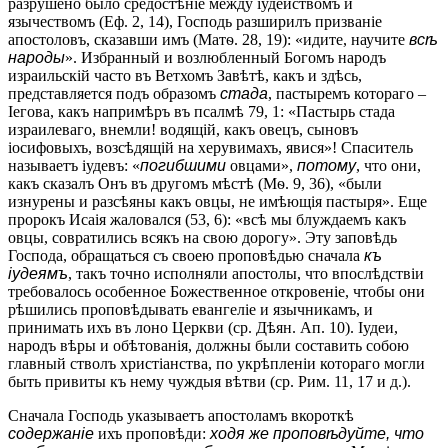
разрушено было средостѣніе между іудействомъ и
язычествомъ (Еф. 2, 14), Господь разширилъ призваніе
апостоловъ, сказавши имъ (Матѳ. 28, 19): «идите, научите
всѣ
народы
». Избранный и возлюбленный Богомъ народъ
израильскій часто въ Ветхомъ Завѣтѣ, какъ и здѣсь,
представляется подъ образомъ
стада
, пастыремъ котораго –
Іегова, какъ напримѣръ въ псалмѣ 79, 1: «Пастырь стада
израилеваго, внемли! водящій, какъ овецъ, сыновъ
іосифовыхъ, возсѣдящій на херувимахъ, явися»! Спаситель
называетъ іудевъ: «
погибшими
овцами»,
потому
, что они,
какъ сказалъ Онъ въ другомъ мѣстѣ (Мѳ. 9, 36), «были
изнурены и разсѣяны какъ овцы, не имѣющія пастыря». Еще
пророкъ Исаія жаловался (53, 6): «всѣ мы блуждаемъ какъ
овцы, совратились всякъ на свою дорогу». Эту заповѣдь
Господа, обращаться съ своею проповѣдью сначала
къ
іудеямъ
, такъ точно исполняли апостолы, что впослѣдствіи
требовалось особенное Божественное откровеніе, чтобы они
рѣшились проповѣдывать евангеліе и язычникамъ, и
принимать ихъ въ лоно Церкви (ср. Дѣян. Ап. 10). Іудеи,
народъ вѣры и обѣтованія, должны были составить собою
главный стволъ христіанства, по укрѣпленіи котораго могли
быть привиты къ нему чуждыя вѣтви (ср. Рим. 11, 17 и д.).
Сначала Господь указываетъ апостоламъ вкороткѣ
содержаніе
ихъ проповѣди:
ходя же проповѣдуйте, что