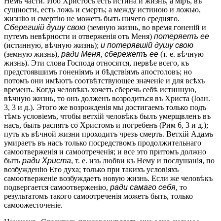
Немъ части. Ибо Христосъ есть истина и жизнь, а міръ, въ
сущности, есть ложь и смерть; а между истиною и ложью,
жизнію и смертію не можетъ быть ничего средняго.
Сберегшій душу свою
(земную жизнь, во время гоненій и
путемъ невѣрности и отверженія отъ Меня)
потеряетъ ее
(истинную, вѣчную жизнь);
и потерявшій душу свою
(земную жизнь),
ради Меня, сбережетъ ее
(т. е. вѣчную
жизнь). Эти слова Господа относятся, первѣе всего, къ
предстоявшимъ гоненіямъ и бѣдствіямъ апостоловъ; но
потомъ они имѣютъ соотвѣтствующее значеніе и для всѣхъ
временъ. Когда человѣкъ хочетъ сберечь себѣ истинную,
вѣчную жизнь, то онъ долженъ возродиться въ Христа (Іоан.
3, 3 и д.). Этого же возрожденія мы достигаемъ только подъ
тѣмъ условіемъ, чтобы ветхій человѣкъ былъ умерщвленъ въ
насъ, былъ распятъ со Христомъ и погребенъ (Рим 6, 3 и д.);
путь къ вѣчной жизни проходитъ чрезъ смерть. Ветхій Адамъ
умираетъ въ насъ только посредствомъ продолжительнаго
самоотверженія и самоотреченія; и все это притомъ должно
быть
ради Христа
, т. е. изъ любви къ Нему и послушанія, по
возбужденію Его духа; только при такихъ условіяхъ
самоотверженіе возбуждаетъ новую жизнь. Если же человѣкъ
подвергается самоотверженію,
ради самаго себя
, то
результатомъ такого самоотреченія можетъ быть, только
самоожесточеніе.