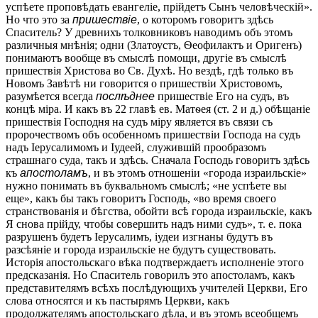
успѣете проповѣдать евангеліе, прійдетъ Сынъ человѣческій».
Но что это за
пришествіе
, о которомъ говоритъ здѣсь
Спаситель? У древнихъ толковниковъ наводимъ объ этомъ
различныя мнѣнія; одни (Златоустъ, Ѳеофилактъ и Оригенъ)
понимаютъ вообще въ смыслѣ помощи, другіе въ смыслѣ
пришествія Христова во Св. Духѣ. Но вездѣ, гдѣ только въ
Новомъ Завѣтѣ ни говорится о пришествіи Христовомъ,
разумѣется всегда
послѣднее
пришествіе Его на судъ, въ
концѣ міра. И какъ въ 22 главѣ ев. Матѳея (ст. 2 и д.) обѣщаніе
пришествія Господня на судъ міру является въ связи съ
пророчествомъ объ особенномъ пришествіи Господа на судъ
надъ Іерусалимомъ и Іудеей, служившій прообразомъ
страшнаго суда, такъ и здѣсь. Сначала Господь говоритъ здѣсь
къ
апостоламъ
, и въ этомъ отношеніи «города израильскіе»
нужно понимать въ буквальномъ смыслѣ; «не успѣете вы
еще», какъ бы такъ говоритъ Господь, «во время своего
странствованія и бѣгства, обойти всѣ города израильскіе, какъ
Я снова прійду, чтобы совершить надъ ними судъ», т. е. пока
разрушенъ будетъ Іерусалимъ, іудеи изгнаны будутъ въ
разсѣяніе и города израильскіе не будутъ существовать.
Исторія апостольскаго вѣка подтверждаетъ исполненіе этого
предсказанія. Но Спаситель говорилъ это апостоламъ, какъ
представителямъ всѣхъ послѣдующихъ учителей Церкви, Его
слова относятся и къ пастырямъ Церкви, какъ
продолжателямъ апостольскаго дѣла, и въ этомъ всеобщемъ