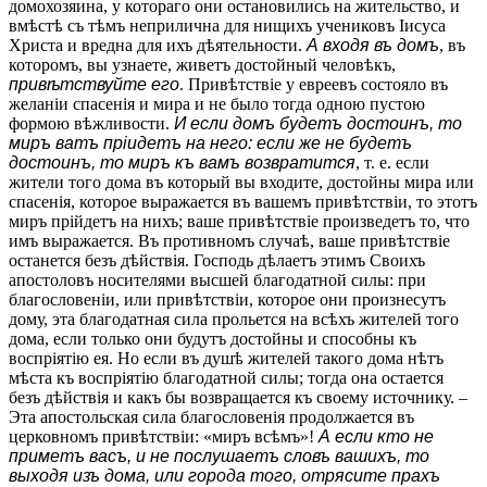
домохозяина, у котораго они остановились на жительство, и
вмѣстѣ съ тѣмъ неприлична для нищихъ учениковъ Іисуса
Христа и вредна для ихъ дѣятельности.
А входя въ домъ
, въ
которомъ, вы узнаете, живетъ достойный человѣкъ,
привѣтствуйте его
. Привѣтствіе у евреевъ состояло въ
желаніи спасенія и мира и не было тогда одною пустою
формою вѣжливости.
И если домъ будетъ достоинъ, то
миръ ватъ пріидетъ на него: если же не будетъ
достоинъ, то миръ къ вамъ возвратится
, т. е. если
жители того дома въ который вы входите, достойны мира или
спасенія, которое выражается въ вашемъ привѣтствіи, то этотъ
миръ прійдетъ на нихъ; ваше привѣтствіе произведетъ то, что
имъ выражается. Въ противномъ случаѣ, ваше привѣтствіе
останется безъ дѣйствія. Господь дѣлаетъ этимъ Своихъ
апостоловъ носителями высшей благодатной силы: при
благословеніи, или привѣтствіи, которое они произнесутъ
дому, эта благодатная сила прольется на всѣхъ жителей того
дома, если только они будутъ достойны и способны къ
воспріятію ея. Но если въ душѣ жителей такого дома нѣтъ
мѣста къ воспріятію благодатной силы; тогда она остается
безъ дѣйствія и какъ бы возвращается къ своему источнику. –
Эта апостольская сила благословенія продолжается въ
церковномъ привѣтствіи: «миръ всѣмъ»!
А если кто не
приметъ васъ, и не послушаетъ словъ вашихъ, то
выходя изъ дома, или города того, отрясите прахъ