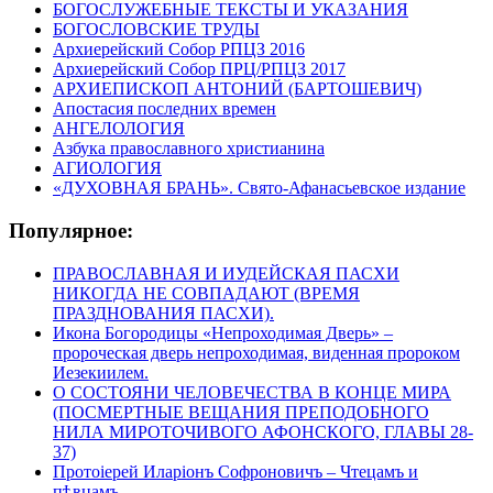
БОГОСЛУЖЕБНЫЕ ТЕКСТЫ И УКАЗАНИЯ
БОГОСЛОВСКИЕ ТРУДЫ
Архиерейский Собор РПЦЗ 2016
Архиерейский Собор ПРЦ/РПЦЗ 2017
АРХИЕПИСКОП АНТОНИЙ (БАРТОШЕВИЧ)
Апостасия последних времен
АНГЕЛОЛОГИЯ
Азбука православного христианина
АГИОЛОГИЯ
«ДУХОВНАЯ БРАНЬ». Свято-Афанасьевское издание
Популярное:
ПРАВОСЛАВНАЯ И ИУДЕЙСКАЯ ПАСХИ
НИКОГДА НЕ СОВПАДАЮТ (ВРЕМЯ
ПРАЗДНОВАНИЯ ПАСХИ).
Икона Богородицы «Непроходимая Дверь» –
пророческая дверь непроходимая, виденная пророком
Иезекиилем.
О СОСТОЯНИ ЧЕЛОВЕЧЕСТВА В КОНЦЕ МИРА
(ПОСМЕРТНЫЕ ВЕЩАНИЯ ПРЕПОДОБНОГО
НИЛА МИРОТОЧИВОГО АФОНСКОГО, ГЛАВЫ 28-
37)
Протоіерей Иларіонъ Софроновичъ – Чтецамъ и
пѣвцамъ.