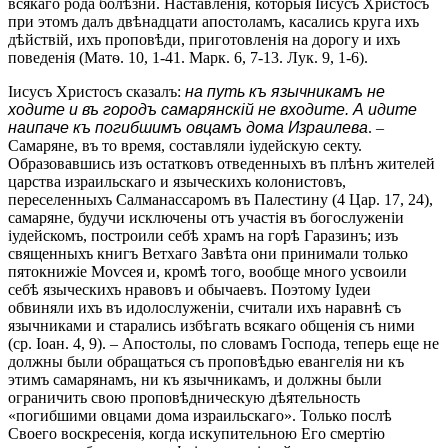
всякаго рода болѣзни. Наставленія, которыя Іисусъ Христосъ
при этомъ далъ двѣнадцати апостоламъ, касались круга ихъ
дѣйствій, ихъ проповѣди, приготовленія на дорогу и ихъ
поведенія (Матѳ. 10, 1-41. Марк. 6, 7-13. Лук. 9, 1-6).
Іисусъ Христосъ сказалъ:
на путь къ язычникамъ не
ходите и въ городъ самарянскій не входите. А идите
наипаче къ погибшимъ овцамъ дома Израилева
. –
Самаряне, въ то время, составляли іудейскую секту.
Образовавшись изъ остатковъ отведенныхъ въ плѣнъ жителей
царства израильскаго и языческихъ колонистовъ,
переселенныхъ Салманассаромъ въ Палестину (4 Цар. 17, 24),
самаряне, будучи исключены отъ участія въ богослуженіи
іудейскомъ, построили себѣ храмъ на горѣ Гаразинъ; изъ
священныхъ книгъ Ветхаго Завѣта они принимали только
пятокнижіе Моѵсея и, кромѣ того, вообще много усвоили
себѣ языческихъ нравовъ и обычаевъ. Поэтому Іудеи
обвиняли ихъ въ идолослуженіи, считали ихъ наравнѣ съ
язычниками и старались избѣгать всякаго общенія съ ними
(ср. Іоан. 4, 9). – Апостолы, по словамъ Господа, теперь еще не
должны были обращаться съ проповѣдью евангелія ни къ
этимъ самарянамъ, ни къ язычникамъ, и должны были
ограничить свою проповѣдническую дѣятельность
«погибшими овцами дома израильскаго». Только послѣ
Своего воскресенія, когда искупительною Его смертію