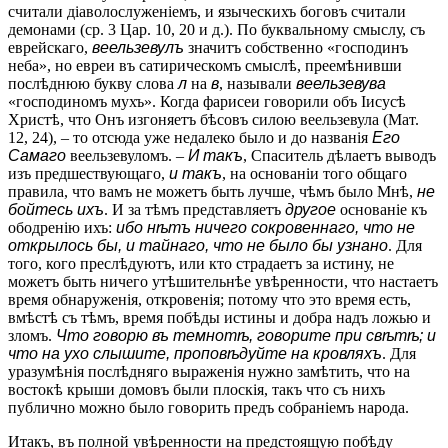
считали діаволослуженіемъ, и языческихъ боговъ считали
демонами (ср. 3 Цар. 10, 20 и д.). По буквальному смыслу, съ
еврейскаго,
веельзевулъ
значитъ собственно «господинъ
неба», но евреи въ сатирическомъ смыслѣ, преемѣнивши
послѣднюю букву слова
л
на
в
, называли
веельзевува
«господиномъ мухъ». Когда фарисеи говорили объ Іисусѣ
Христѣ, что Онъ изгоняетъ бѣсовъ силою веельзевула (Мат.
12, 24), – то отсюда уже недалеко было и до названія
Его
Самаго
веельзевуломъ. –
И такъ
, Спаситель дѣлаетъ выводъ
изъ предшествующаго,
и такъ
, на основаніи того общаго
правила, что вамъ не можетъ быть лучше, чѣмъ было Мнѣ,
не
бойтесь ихъ
. И за тѣмъ представляетъ
другое
основаніе къ
ободренію ихъ:
ибо нѣтъ ничего сокровеннаго, что не
открылось бы, и тайнаго, что не было бы узнано
. Для
того, кого преслѣдуютъ, или кто страдаетъ за истину, не
можетъ быть ничего утѣшительнѣе увѣренности, что настаетъ
время обнаруженія, откровенія; потому что это время есть,
вмѣстѣ съ тѣмъ, время побѣды истины и добра надъ ложью и
зломъ.
Что говорю въ темнотѣ, говорите при свѣтѣ; и
что на ухо слышите, проповѣдуйте на кровляхъ
. Для
уразумѣнія послѣдняго выраженія нужно замѣтить, что на
востокѣ крыши домовъ были плоскія, такъ что съ нихъ
публично можно было говорить предъ собраніемъ народа.
Итакъ, въ полной увѣренности на предстоящую побѣду