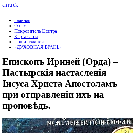
en
ru
uk
Главная
О нас
Покровитель Центра
Карта сайта
Наши издания
«ДУХОВНАЯ БРАНЬ»
Епископъ Ириней (Орда) –
Пастырскія настасленія
Іисуса Христа Апостоламъ
при отправленіи ихъ на
проповѣдь.