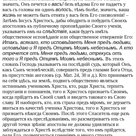
значитъ, Онъ печется о
васъ!
безъ вѣдома Его не падаетъ у
васъ съ головы ни одинъ
волосъ
, тѣмъ болѣе, значитъ, ваша
жизнь
не можетъ быть отнята у васъ безъ Его соизволенія! –
Затѣмъ Іисусъ Христосъ, дабы ободрить и побудить Своихъ
апостоловъ къ публичному проповѣданію Своего ученія,
указываетъ имъ на
слѣдствія
, какія будетъ имѣть
общественное исповѣданіе или общественное отверженіе Его:
Итакъ. всякаго, кто исповѣдаетъ Меня предъ людьми,
исповѣдаю и Я предъ Отцемъ Моимъ небеснымъ. А кто
отречется отъ Меня предъ людьми, отрекусь отъ
того и Я предъ Отцемъ Моимъ небеснымъ
. Въ этихъ
словахъ Господь указываетъ на послѣдній судъ, который Онъ,
какъ Сынъ человѣческій, совершитъ предъ глазами Бога Отца,
въ присутствіи ангеловъ (ср. Мат. 24, 30 и д.). Кто принимаетъ
на себя здѣсь, на землѣ, подвигъ общественно являться
истиннымъ ученикомъ Христа, кто, ради Христа, терпитъ
поруганія и поношенія, того и Христосъ признаетъ Своимъ,
когда прійдетъ въ Своей славѣ и введетъ таковаго въ Свою
славу. И наоборотъ, кто, изъ страха предъ міромъ, не дерзаетъ
явиться въ качествѣ ученика Христова, того и Христосъ не
признаетъ нѣкогда Своимъ. Послѣ этого Спаситель еще разъ
обращается къ преслѣдованіямъ, но разсматриваетъ ихъ съ
другой точки зрѣнія: апостолы не должны удивляться и
заблуждаться о Христѣ вслѣдствіе того, что имъ прійдется,
ради Его, подвергнуться гоненіямъ и много страдать.