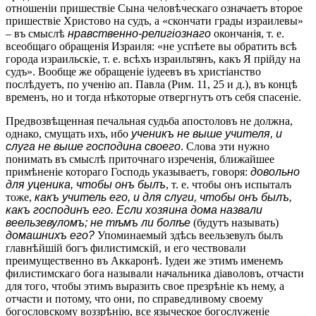
отношеніи пришествіе Сына человѣческаго означаетъ второе
пришествіе Христово на судъ, а «скончати грады израилевы»
– въ смыслѣ
нравственно-религіознаго
окончанія, т. е.
всеобщаго обращенія Израиля: «не успѣете вы обратить всѣ
города израильскіе, т. е. всѣхъ израильтянъ, какъ Я прійду на
судъ». Вообще же обращеніе іудеевъ въ христіанство
послѣдуетъ, по ученію ап. Павла (Рим. 11, 25 и д.), въ концѣ
временъ, но и тогда нѣкоторые отвергнутъ отъ себя спасеніе.
Предвозвѣщенная печальная судьба апостоловъ не должна,
однако, смущать ихъ, ибо
ученикъ не выше учителя, и
слуга не выше господина своего
. Слова эти нужно
понимать въ смыслѣ приточнаго изреченія, ближайшее
примѣненіе котораго Господь указываетъ, говоря:
довольно
для уценика, чтобы онъ былъ
, т. е. чтобы онъ испыталъ
тоже,
какъ учитель его, и для слуги, чтобы онъ былъ,
какъ господинъ его. Если хозяина дома назвали
веельзевуломъ; не тѣмъ ли болѣе
(будутъ называть)
домашнихъ его?
Упоминаемый здѣсь веельзевулъ былъ
главнѣйшій богъ филистимскій, и его чествовали
преимущественно въ Аккаронѣ. Іудеи же этимъ именемъ
филистимскаго бога называли начальника діаволовъ, отчасти
для того, чтобы этимъ выразить свое презрѣніе къ нему, а
отчасти и потому, что они, по справедливому своему
богословскому воззрѣнію, все языческое богослуженіе