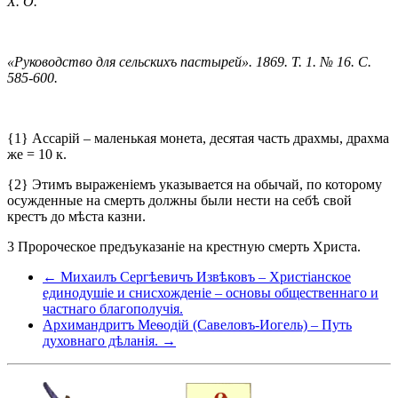
Х. О.
«Руководство для сельскихъ пастырей». 1869. Т. 1. № 16. С.
585-600.
{1} Ассарій – маленькая монета, десятая часть драхмы, драхма
же = 10 к.
{2} Этимъ выраженіемъ указывается на обычай, по которому
осужденные на смерть должны были нести на себѣ свой
крестъ до мѣста казни.
3 Пророческое предъуказаніе на крестную смерть Христа.
← Михаилъ Сергѣевичъ Извѣковъ – Христіанское
единодушіе и снисхожденіе – основы общественнаго и
частнаго благополучія.
Архимандритъ Меѳодій (Савеловъ-Иогель) – Путь
духовнаго дѣланія. →