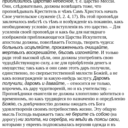
приблизилось царство небесное
, т. е. царство Мессіи.
Они, слѣдовательно, должны возвѣщать тоже, что
проповѣдывалъ Креститель и чѣмъ Самъ Христосъ началъ
Свое учительское служеніе (3, 2. 4, 17). Въ этой проповѣди
заключалось вмѣстѣ съ тѣмъ и возбужденіе къ покаянію, какъ
необходимому условію для вступленія въ это царство. – Для
усиленія своей проповѣди и какъ бы для нагляднаго
изображенія приближающагося Царства Искупителя,
апостолы должны, повелѣваетъ Господь, творить чудеса:
больныхъ исцѣляйте, прокаженныхъ очищайте,
мертвыхъ воскрешайте, бѣсовъ изгоняйте
. И только
ради этой высокой цѣли, они должны употреблять свою
чудодѣйствующую силу, а не для пріобрѣтенія денегъ и
имущества; такъ какъ и они сами этотъ даръ получили,
единственно, по сверхъестественной милости Божіей, а не
какъ вознагражденіе за какую-нибудь заслугу.
Даромъ
получили, даромъ и давайте
, – относится не только,
впрочемъ, къ дару чудотвореній, но и къ учительству. –
Проповѣдники евангелія не должны хлопотливо заботиться о
временномъ, но какъ трудящіеся по назначенію и опредѣленію
Божію
, съ довѣрчивостію должны ожидать отъ Бога
удовлетворенія своимъ потребностямъ жизни. Эту общую
мысль Господь выражаетъ такъ:
не берите съ собою
(на
дорогу)
ни золота, ни серебра, ни мѣди въ поясы свои
,
которыми у евреевъ подпоясывалась верхняя одежда и въ