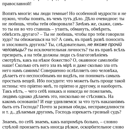
православной!
Вопятъ многіе: мы люди темные! Но особенной мудрости и не
нужно, чтобы понять, въ чемъ тутъ дѣло. Дѣло очевидное: ты
не любишь, чтобы тебя обворовали? Зачѣмъ же, скажи, самъ-
то ты ни во что ставишь – утаить, обмануть, обмѣрить,
обвѣсить другаго? – Ты не любишь, чтобы про тебя говорили
худо? ты обижаешься на то? А самъ, въ правѣ развѣ поносить
и злословить другихъ? Ты, слѣдовательно,
не якоже прочій
человѣцы?
ты исключительная личность? ты въ правѣ всѣхъ
презирать, а на тебя должны люди съ благоговѣніемъ
смотрѣть, какъ на нѣкое божество? О, окаянное самолюбіе
наше! Сколько отъ него зла въ мірѣ и даже сколько зла отъ
него намъ самимъ! Совершенно ослѣпляетъ оно человѣка,
дѣлаетъ его неспособнымъ ни видѣть, ни понимать самыхъ
простыхъ вещей. Ибо посудите: что можетъ быть проще такой
истины: что пріятно мнѣ, то пріятно и другому, и наоборотъ.
Такъ нѣтъ, – чего себѣ никакъ и никогда не пожелаемъ,
людямъ однако дѣлаемъ это, нисколько не стѣсняясь. На
какомъ основаніи? И еще удивляемся: за что тутъ наказаніямъ
быть отъ Господа? Почто за разныя обиды, несправедливости
и т. д., дѣлаемыя другимъ, Господь изрекаетъ грозный судъ?
Знаемъ, по себѣ знаемъ, какъ напримѣръ больно, – словно
стрѣлой пронзаетъ васъ иногда рѣзкое, оскорбительное слово