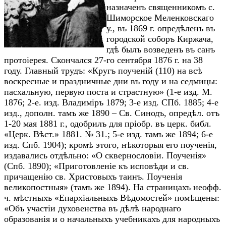
назначенъ священникомъ с.
Шиморское Меленковскаго
у., въ 1869 г. опредѣленъ въ
городской соборъ Киржача,
гдѣ былъ возведенъ въ санъ
протоіерея. Скончался 27-го сентября 1876 г. на 38
году. Главный трудъ: «Кругъ поученій (110) на всѣ
воскресные и праздничные дни въ году и на седмицы:
пасхальную, первую поста и страстную» (1-е изд. М.
1876; 2-е. изд. Владиміръ 1879; 3-е изд. СПб. 1885; 4-е
изд., дополн. тамъ же 1890 – Св. Синодъ, опредѣл. отъ
1-20 мая 1881 г., одобрилъ для пріобр. въ церк. библ.
«Церк. Вѣст.» 1881. № 31.; 5-е изд. тамъ же 1894; 6-е
изд. Спб. 1904); кромѣ этого, нѣкоторыя его поученія,
издавались отдѣльно: «О сквернословіи. Поученія»
(Спб. 1890); «Приготовленіе къ исповѣди и св.
причащенію св. Христовыхъ таинъ. Поученія
великопостныя» (тамъ же 1894). На страницахъ неофф.
ч. мѣстныхъ «Епархіальныхъ Вѣдомостей» помѣщены:
«Объ участіи духовенства въ дѣлѣ народнаго
образованія и о начальныхъ учебникахъ для народныхъ