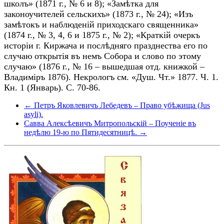
школъ» (1871 г., № 6 и 8); «Замѣтка для
законоучителей сельскихъ» (1873 г., № 24); «Изъ
замѣтокъ и наблюденій приходскаго священника»
(1874 г., № 3, 4, 6 и 1875 г., № 2); «Краткій очеркъ
исторіи г. Киржача и послѣдняго празднества его по
случаю открытія въ немъ Собора и слово по этому
случаю» (1876 г., № 16 – вышедшая отд. книжкой –
Владиміръ 1876). Некрологъ см. «Душ. Чт.» 1877. Ч. 1.
Кн. 1 (Январь). С. 70-86.
← Петръ Яковлевичъ Лебедевъ – Право убѣжища (Jus
asyli).
Савва Алексѣевичъ Mитpoпольскій – Поученіе въ
недѣлю 19-ю по Пятидесятницѣ. →