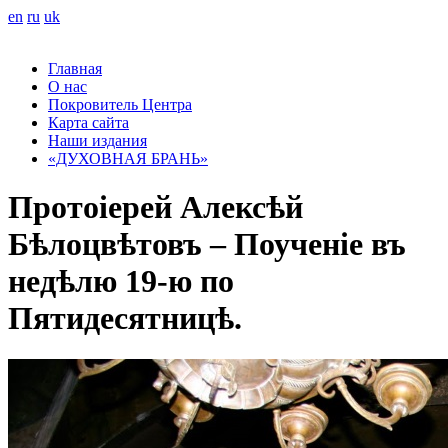
en
ru
uk
Главная
О нас
Покровитель Центра
Карта сайта
Наши издания
«ДУХОВНАЯ БРАНЬ»
Протоіерей Алексѣй
Бѣлоцвѣтовъ – Поученіе въ
недѣлю 19-ю по
Пятидесятницѣ.