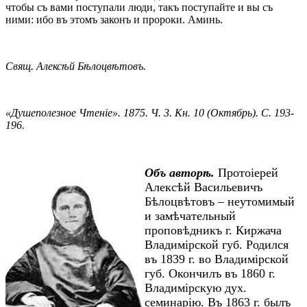
чтобы съ вами поступали люди, такъ поступайте и вы съ
ними: ибо въ этомъ законъ и пророки. Аминь.
Свящ. Алексѣй Бѣлоцвѣтовъ.
«Душеполезное Чтеніе». 1875. Ч. 3. Кн. 10 (Октябрь). С. 193-
196.
Объ авторѣ.
Протоіерей
Алексѣй Васильевичъ
Бѣлоцвѣтовъ – неутомимый
и замѣчательный
проповѣдникъ г. Киржача
Владимірской губ. Родился
въ 1839 г. во Владимірской
губ. Окончилъ въ 1860 г.
Владимірскую дух.
семинарію. Въ 1863 г. былъ