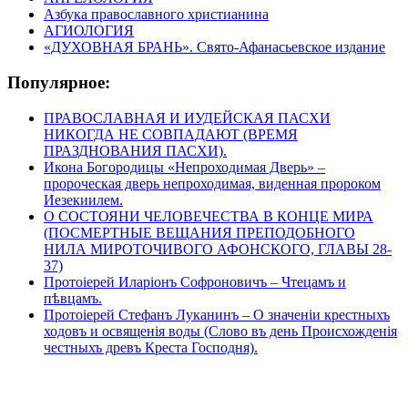
Азбука православного христианина
АГИОЛОГИЯ
«ДУХОВНАЯ БРАНЬ». Свято-Афанасьевское издание
Популярное:
ПРАВОСЛАВНАЯ И ИУДЕЙСКАЯ ПАСХИ
НИКОГДА НЕ СОВПАДАЮТ (ВРЕМЯ
ПРАЗДНОВАНИЯ ПАСХИ).
Икона Богородицы «Непроходимая Дверь» –
пророческая дверь непроходимая, виденная пророком
Иезекиилем.
О СОСТОЯНИ ЧЕЛОВЕЧЕСТВА В КОНЦЕ МИРА
(ПОСМЕРТНЫЕ ВЕЩАНИЯ ПРЕПОДОБНОГО
НИЛА МИРОТОЧИВОГО АФОНСКОГО, ГЛАВЫ 28-
37)
Протоіерей Иларіонъ Софроновичъ – Чтецамъ и
пѣвцамъ.
Протоіерей Стефанъ Луканинъ – О значеніи крестныхъ
ходовъ и освященія воды (Слово въ день Происхожденія
честныхъ древъ Креста Господня).