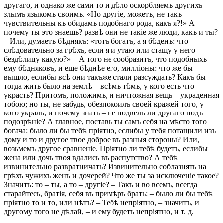
другаго, и однако же сами то и дѣло оскорбляемъ другихъ
злымъ языкомъ своимъ. «Но другіе, можетъ, не такъ
чувствительны къ обидамъ подобнаго рода, какъ я?!» А
почему ты это знаешь? развѣ они не такіе же люди, какъ и ты?
– Или, думаетъ бѣднякъ: «тотъ богатъ, а я бѣденъ: что
слѣдовательно за грѣхъ, если я и утаю или стащу у него
бездѣлицу какую?» – А того не сообразитъ, что подобныхъ
ему бѣдняковъ, и еще бѣднѣе его, милліоны: что же бы
вышло, еслибы всѣ они такъже стали разсуждать? Какъ бы
тогда жить было на землѣ – всѣмъ тѣмъ, у кого есть что
украсть? Притомъ, положимъ, и ничтожная вещь – украденная
тобою; но ты, не забудь, обезпокоилъ своей кражей того, у
кого укралъ, и почему знать – не подвелъ ли другаго подъ
подозрѣніе? А главное, поставь ты самъ себя на мѣсто того
богача: было ли бы тебѣ пріятно, еслибы у тебя потащили изъ
дому и то и другое твое доброе въ разныя стороны? Или,
возьмемъ другое сравненіе. Пріятно ли тебѣ будетъ, еслибы
жена или дочь твоя вдались въ распутство? А тебѣ
извинительно развратничать? Извинительно соблазнять на
грѣхъ чужихъ женъ и дочерей? Что же ты за исключеніе такое?
Значитъ: то – ты, а то – другіе? – Такъ и во всемъ, всегда
старайтесь, братія, себя въ примѣръ брать: – было ли бы тебѣ
пріятно то и то, или нѣтъ? – Тебѣ непріятно, – значитъ, и
другому того не дѣлай, – и ему будетъ непріятно, и т. д.