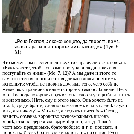
«Рече Господь: якоже хощете, да творятъ вамъ
человѣцы, и вы творите имъ такожде» (Лук. 6,
31).
Что можетъ быть естественнѣе, что справедливѣе заповѣди:
«Какъ хотите, чтобы съ вами поступали люди, такъ и вы
поступайте съ ними» (Мѳ. 7, 12)? А мы даже и этого-то,
самаго естественнаго и справедливаго долга не хотимъ
исполнять: чтобы не творить другимъ того, чего себѣ не
желаешь. Странное съ нашей стороны самоослѣпленіе! Весь
міръ Господь покорилъ подъ власть человѣку: и рыбъ и птицъ
и животныхъ. Нѣтъ, ему и этого мало. Онъ хочетъ быть на
землѣ, среди братій, словно божествомъ какимъ: «всѣ служи
мнѣ, а я никому! – Мнѣ все, а людямъ ничего!» – Отсюда
зависть, обманы, воровство всевозможныхъ видовъ,
міроѣдство въ деревняхъ, дармоѣдство, и т. д. Людей
честныхъ, правдивыхъ, братолюбцевъ и т. п. поискать и
поискать. И это, братія, среди христіанъ, на святой Руси