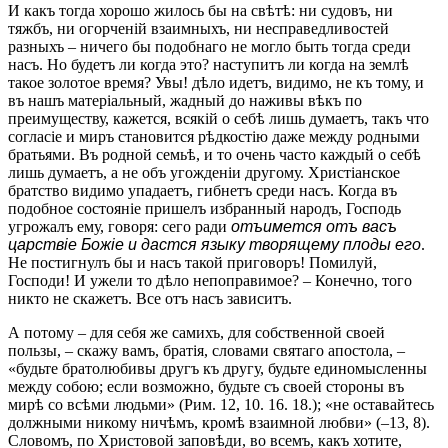
И какъ тогда хорошо жилось бы на свѣтѣ: ни судовъ, ни
тяжбъ, ни огорченій взаимныхъ, ни несправедливостей
разныхъ – ничего бы подобнаго не могло быть тогда среди
насъ. Но будетъ ли когда это? наступитъ ли когда на землѣ
такое золотое время? Увы! дѣло идетъ, видимо, не къ тому, и
въ нашъ матеріальный, жадный до наживы вѣкъ по
преимуществу, кажется, всякій о себѣ лишь думаетъ, такъ что
согласіе и миръ становится рѣдкостію даже между родными
братьями. Въ родной семьѣ, и то очень часто каждый о себѣ
лишь думаетъ, а не объ угожденіи другому. Христіанское
братство видимо упадаетъ, гибнетъ среди насъ. Когда въ
подобное состояніе пришелъ избранный народъ, Господь
угрожалъ ему, говоря: сего ради
отъимется отъ васъ
царствіе Божіе и дастся языку творящему плоды его
.
Не постигнулъ бы и насъ такой приговоръ! Помилуй,
Господи! И ужели то дѣло непоправимое? – Конечно, того
никто не скажетъ. Все отъ насъ зависитъ.
А потому – для себя же самихъ, для собственной своей
пользы, – скажу вамъ, братія, словами святаго апостола, –
«будьте братолюбивы другъ къ другу, будьте единомысленны
между собою; если возможно, будьте съ своей стороны въ
мирѣ со всѣми людьми» (Рим. 12, 10. 16. 18.); «не оставайтесь
должными никому ничѣмъ, кромѣ взаимной любви» (–13, 8).
Словомъ, по Христовой заповѣди, во всемъ, какъ хотите,