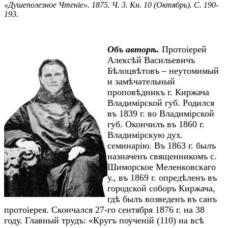
«Душеполезное Чтеніе». 1875. Ч. 3. Кн. 10 (Октябрь). С. 190-
193.
Объ авторѣ.
Протоіерей
Алексѣй Васильевичъ
Бѣлоцвѣтовъ – неутомимый
и замѣчательный
проповѣдникъ г. Киржача
Владимірской губ. Родился
въ 1839 г. во Владимірской
губ. Окончилъ въ 1860 г.
Владимірскую дух.
семинарію. Въ 1863 г. былъ
назначенъ священникомъ с.
Шиморское Меленковскаго
у., въ 1869 г. опредѣленъ въ
городской соборъ Киржача,
гдѣ былъ возведенъ въ санъ
протоіерея. Скончался 27-го сентября 1876 г. на 38
году. Главный трудъ: «Кругъ поученій (110) на всѣ