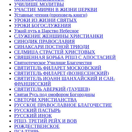
УЧИЛИЩЕ МОЛИТВЫ
УЧАСТИЕ МИРЯН В ЖИЗНИ ЦЕРКВИ
Уставные чтения (проповедь книги)
УРОКИ ИЗ ЖИЗНИ СВЯТЫХ
УРОКИ БОГОСЛУЖЕНИЯ
Узкий путь в Царство Небесное
СЛУЖЕНИЕ ЖЕНЩИНЫ ХРИСТИАНКИ
СИНОДИК ПРАВОСЛАВИЯ
СИНАКСАРИ ПОСТНОЙ ТРИОДИ
СЕДМИЦА СТРАСТЕЙ ХРИСТОВЫХ
СВЯЩЕННАЯ БОРЬБА РПЦЗ С АПОСТАСИЕЙ
Святоотеческое Училище Благочестия
СВЯТИТЕЛЬ ФИЛАРЕТ МОСКОВСКИЙ
СВЯТИТЕЛЬ ФИЛАРЕТ (ВОЗНЕСЕНСКИЙ)
СВЯТИТЕЛЬ ИОАНН ШАНХАЙСКИЙ И САН-
ФРАНЦИССКИЙ
СВЯТИТЕЛЬ АВЕРКИЙ (ТАУШЕВ)
Святая Русь под омофором Богородицы
СВЕТОЧИ ХРИСТИАНСТВА
РУССКОЕ ПРАВОСЛАВНОЕ БЛАГОЧЕСТИЕ
РУССКИЙ ПАСТЫРЬ
РУССКИЙ ИНОК
РПЦЗ, ТРЕТИЙ РЕЙХ И ВОВ
РОЖДЕСТВЕНСКОЕ
ПСАЛТИРЬ