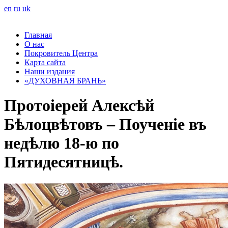
en
ru
uk
Главная
О нас
Покровитель Центра
Карта сайта
Наши издания
«ДУХОВНАЯ БРАНЬ»
Протоіерей Алексѣй
Бѣлоцвѣтовъ – Поученіе въ
недѣлю 18-ю по
Пятидесятницѣ.