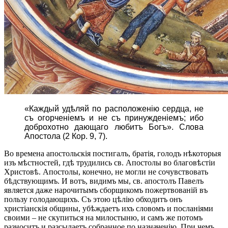
«Каждый удѣляй по расположенію сердца, не
съ огорченіемъ и не съ принужденіемъ; ибо
доброхотно дающаго любитъ Богъ». Слова
Апостола (2 Кор. 9, 7).
Во времена апостольскія постигалъ, братія, голодъ нѣкоторыя
изъ мѣстностей, гдѣ трудились св. Апостолы во благовѣстіи
Христовѣ. Апостолы, конечно, не могли не сочувствовать
бѣдствующимъ. И вотъ, видимъ мы, св. апостолъ Павелъ
является даже нарочитымъ сборщикомъ пожертвованій въ
пользу голодающихъ. Съ этою цѣлію обходитъ онъ
христіанскія общины, убѣждаетъ ихъ словомъ и посланіями
своими – не скупиться на милостыню, и самъ же потомъ
разноситъ и разсылаетъ собранное по назначенію. При чемъ