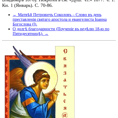
Кн. 1 (Январь). С. 70-86.
← Матвѣй Петровичъ Соколовъ – Слово въ день
преставленія святаго апостола и евангелиста Іоанна
Богослова (I).
О долгѣ благодарности (Поученіе въ недѣлю 18-ю по
Пятидесятницѣ). →