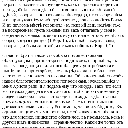
не разъ разъясняетъ вѣрующимъ, какъ надо благотворить и
какъ удобнѣе вести дѣло благотворительности. «Каждый
удѣляй, говоритъ, по расположенію сердца, не съ огорченіемъ
и съ принужденіемъ: ибо доброхотно дающаго любитъ Богъ».
И въ другомъ мѣстѣ говоритъ: «въ первый день недѣли (т.-е.
въ воскресенье) пусть каждый изъ васъ отлагаетъ у себя и
сберегаетъ, сколько позволитъ ему состояніе, чтобы не дѣлать
сборы, когда я пріиду» (1 Кор. 16, 2), и дабы жертва ваша,
говоритъ, и была жертвой, а не какъ поборъ (2 Кор. 9, 5).
Отчасти, братія, такой способъ вспомоществованія
бѣдствующимъ, чрезъ открытіе подписокъ, напримѣръ, въ
пользу голодающихъ или погорѣльцевъ, употребляется и
нынѣ; но, къ прискорбію, – очень рѣдко, да и то большею
частію по распоряженію начальства. Обыкновенный способъ
нашей благотворительности: попроси самъ нуждающійся у
меня Христа ради, и я подамъ ему что-нибудь. Такъ что если
кого нужда доведетъ нынѣ до того, чтобы искать помощи у
людей, тому большею частію одинъ исходъ – сдѣлаться на
время
нищимъ
, «подоконникомъ». Самъ почти никто не
догадается помочь и сразу бы помочь, человѣку бѣдному. Къ
однимъ нищимъ мы милостивы, не обращая вниманія на то,
что для многихъ нищенство обратилось въ промыселъ, какъ и
другой видъ нищенства – странничество. Какой же толкъ отъ
нашей къ нимъ милостыни? Размноженіе тунеядства – вотъ