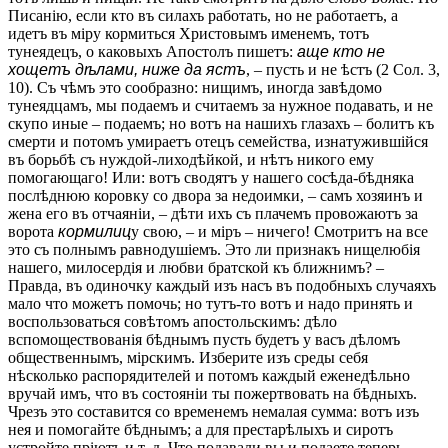
Писанію, если кто въ силахъ работать, но не работаетъ, а
идетъ въ міру кормиться Христовымъ именемъ, тотъ
тунеядецъ, о каковыхъ Апостолъ пишетъ:
аще кто не
хощетъ дѣлами, ниже да ястъ
, – пусть и не ѣстъ (2 Сол. 3,
10). Съ чѣмъ это сообразно: нищимъ, иногда завѣдомо
тунеядцамъ, мы подаемъ и считаемъ за нужное подавать, и не
скупо иные – подаемъ; но вотъ на нашихъ глазахъ – болитъ къ
смерти и потомъ умираетъ отецъ семейства, изнатужившійся
въ борьбѣ съ нуждой-лиходѣйкой, и нѣтъ никого ему
помогающаго! Или: вотъ сводятъ у нашего сосѣда-бѣдняка
послѣднюю коровку со двора за недоимки, – самъ хозяинъ и
жена его въ отчаяніи, – дѣти ихъ съ плачемъ провожаютъ за
ворота
кормилиц
у свою, – и міръ – ничего! Смотритъ на все
это съ полнымъ равнодушіемъ. Это ли признакъ нищелюбія
нашего, милосердія и любви братской къ ближнимъ? –
Правда, въ одиночку каждый изъ насъ въ подобныхъ случаяхъ
мало что можетъ помочь; но тутъ-то вотъ и надо принять и
воспользоваться совѣтомъ апостольскимъ: дѣло
вспомоществованія бѣднымъ пусть будетъ у васъ дѣломъ
общественнымъ, мірскимъ. Изберите изъ среды себя
нѣсколько распорядителей и потомъ каждый еженедѣльно
вручай имъ, что въ состояніи ты пожертвовать на бѣдныхъ.
Чрезъ это составится со временемъ немалая сумма: вотъ изъ
нея и помогайте бѣднымъ; а для престарѣлыхъ и сиротъ
устройте пріютъ и т. д. Что подавали вы и подаете теперь