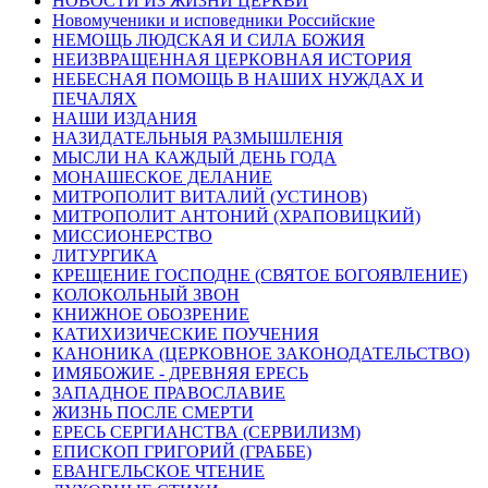
НОВОСТИ ИЗ ЖИЗНИ ЦЕРКВИ
Новомученики и исповедники Российские
НЕМОЩЬ ЛЮДСКАЯ И СИЛА БОЖИЯ
НЕИЗВРАЩЕННАЯ ЦЕРКОВНАЯ ИСТОРИЯ
НЕБЕСНАЯ ПОМОЩЬ В НАШИХ НУЖДАХ И
ПЕЧАЛЯХ
НАШИ ИЗДАНИЯ
НАЗИДАТЕЛЬНЫЯ РАЗМЫШЛЕНІЯ
МЫСЛИ НА КАЖДЫЙ ДЕНЬ ГОДА
МОНАШЕСКОЕ ДЕЛАНИЕ
МИТРОПОЛИТ ВИТАЛИЙ (УСТИНОВ)
МИТРОПОЛИТ АНТОНИЙ (ХРАПОВИЦКИЙ)
МИССИОНЕРСТВО
ЛИТУРГИКА
КРЕЩЕНИЕ ГОСПОДНЕ (СВЯТОЕ БОГОЯВЛЕНИЕ)
КОЛОКОЛЬНЫЙ ЗВОН
КНИЖНОЕ ОБОЗРЕНИЕ
КАТИХИЗИЧЕСКИЕ ПОУЧЕНИЯ
КАНОНИКА (ЦЕРКОВНОЕ ЗАКОНОДАТЕЛЬСТВО)
ИМЯБОЖИЕ - ДРЕВНЯЯ ЕРЕСЬ
ЗАПАДНОЕ ПРАВОСЛАВИЕ
ЖИЗНЬ ПОСЛЕ СМЕРТИ
ЕРЕСЬ СЕРГИАНСТВА (СЕРВИЛИЗМ)
ЕПИСКОП ГРИГОРИЙ (ГРАББЕ)
ЕВАНГЕЛЬСКОЕ ЧТЕНИЕ