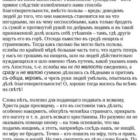
прямое слѣдствіе излюбленнаго нами способа
благотворительности, вмѣсто пользы – вредъ: доводимъ
людей до того, что они наконецъ становятся ни на что
негодными, ни къ чему неспособными, какъ только бродить
съ сумой и протянутой рукой по добрымъ людямъ и въ такой
приниженной долѣ искать себѣ утѣшенія – тамъ, гдѣ другіе
ищутъ его въ горѣ. Отсюда пьянство въ средѣ нищихъ и
странниковъ. Тогда какъ сколько бы могло быть пользы,
еслибы по крайней мѣрѣ большая часть того, что идетъ теперь
у насъ по грошамъ на нищихъ, шло на людей дѣйствительно
нуждающихся и шло именно тѣмъ путемъ, какой указанъ намъ
отъ Апостола, т.-е. еслибы мы не
по малости
ежедневно, а
сразу
и
не малою
суммою дѣлились съ бѣдными и притомъ
съ-обща, міромъ
, и чрезъ руки людей умѣлыхъ, опытныхъ въ
дѣлѣ благотворительности! О, хорошо тогда жилось бы всѣмъ
на свѣтѣ!
Слова нѣтъ, полезно для подающаго подавать и всякому,
Христа ради просящему, – кто въ состояніи такъ дѣлать;
особенно накормить, обогрѣть человѣка страннаго, прикрыть
его наготу и т. п. долгъ всякаго христіанина. Но разумно ли не
оказывать помощи иному – на томь основаніи, что мы
подаемъ нищимъ, а этотъ, напримѣръ сосѣдъ нашъ, не нищій,
по міру не бродитъ. Точно – кто пошелъ по міру, тотъ и правъ,
тотъ лишь и нищій. Не такъ смотритъ на дѣло слово Божіе. По