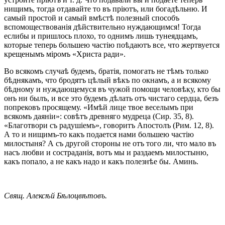
нищимъ, тогда отдавайте то въ пріютъ, или богадѣльню. И
самый простой и самый вмѣстѣ полезный способъ
вспомоществованія дѣйствительно нуждающимся! Тогда
еслибы и пришлось плохо, то однимъ лишь тунеядцамъ,
которые теперь большею частію поѣдаютъ все, что жертвуется
крещенымъ міромъ «Христа ради».
Во всякомъ случаѣ будемъ, братія, помогать не тѣмъ только
бѣднякамъ, что бродятъ цѣлый вѣкъ по окнамъ, а и всякому
бѣдному и нуждающемуся въ чужой помощи человѣку, кто бы
онъ ни былъ, и все это будемъ дѣлать отъ чистаго сердца, безъ
попрековъ просящему. «Имѣй лице твое веселымъ при
всякомъ даяніи»: совѣтъ древняго мудреца (Сир. 35, 8).
«Благотвори съ радушіемъ», говоритъ Апостолъ (Рим. 12, 8).
А то и нищимъ-тο какъ подается нами большею частію
милостыня? А съ другой стороны не отъ того ли, что мало въ
насъ любви и состраданія, вотъ мы и раздаемъ милостыню,
какъ попало, а не какъ надо и какъ полезнѣе бы. Аминь.
Свящ. Алексѣй Бѣлоцвѣтовъ.