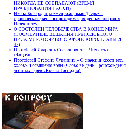
НИКОГДА НЕ СОВПАДАЮТ (ВРЕМЯ
ПРАЗДНОВАНИЯ ПАСХИ).
Икона Богородицы «Непроходимая Дверь» –
пророческая дверь непроходимая, виденная пророком
Иезекиилем.
О СОСТОЯНИ ЧЕЛОВЕЧЕСТВА В КОНЦЕ МИРА
(ПОСМЕРТНЫЕ ВЕЩАНИЯ ПРЕПОДОБНОГО
НИЛА МИРОТОЧИВОГО АФОНСКОГО, ГЛАВЫ 28-
37)
Протоіерей Иларіонъ Софроновичъ – Чтецамъ и
пѣвцамъ.
Протоіерей Стефанъ Луканинъ – О значеніи крестныхъ
ходовъ и освященія воды (Слово въ день Происхожденія
честныхъ древъ Креста Господня).