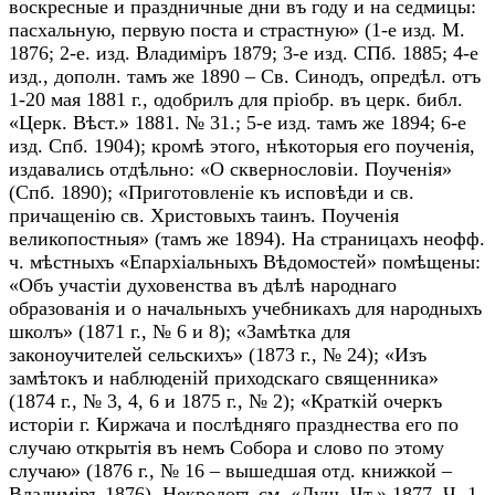
воскресные и праздничные дни въ году и на седмицы:
пасхальную, первую поста и страстную» (1-е изд. М.
1876; 2-е. изд. Владиміръ 1879; 3-е изд. СПб. 1885; 4-е
изд., дополн. тамъ же 1890 – Св. Синодъ, опредѣл. отъ
1-20 мая 1881 г., одобрилъ для пріобр. въ церк. библ.
«Церк. Вѣст.» 1881. № 31.; 5-е изд. тамъ же 1894; 6-е
изд. Спб. 1904); кромѣ этого, нѣкоторыя его поученія,
издавались отдѣльно: «О сквернословіи. Поученія»
(Спб. 1890); «Приготовленіе къ исповѣди и св.
причащенію св. Христовыхъ таинъ. Поученія
великопостныя» (тамъ же 1894). На страницахъ неофф.
ч. мѣстныхъ «Епархіальныхъ Вѣдомостей» помѣщены:
«Объ участіи духовенства въ дѣлѣ народнаго
образованія и о начальныхъ учебникахъ для народныхъ
школъ» (1871 г., № 6 и 8); «Замѣтка для
законоучителей сельскихъ» (1873 г., № 24); «Изъ
замѣтокъ и наблюденій приходскаго священника»
(1874 г., № 3, 4, 6 и 1875 г., № 2); «Краткій очеркъ
исторіи г. Киржача и послѣдняго празднества его по
случаю открытія въ немъ Собора и слово по этому
случаю» (1876 г., № 16 – вышедшая отд. книжкой –
Владиміръ 1876). Некрологъ см. «Душ. Чт.» 1877. Ч. 1.