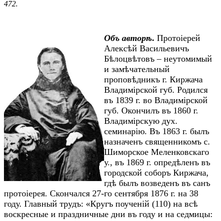
472.
Объ авторѣ
.
Протоіерей
Алексѣй Васильевичъ
Бѣлоцвѣтовъ – неутомимый
и замѣчательный
проповѣдникъ г. Киржача
Владимірской губ. Родился
въ 1839 г. во Владимірской
губ. Окончилъ въ 1860 г.
Владимірскую дух.
семинарію. Въ 1863 г. былъ
назначенъ священникомъ с.
Шиморское Меленковскаго
у., въ 1869 г. опредѣленъ въ
городской соборъ Киржача,
гдѣ былъ возведенъ въ санъ
протоіерея. Скончался 27-го сентября 1876 г. на 38
году. Главный трудъ: «Кругъ поученій (110) на всѣ
воскресные и праздничные дни въ году и на седмицы: