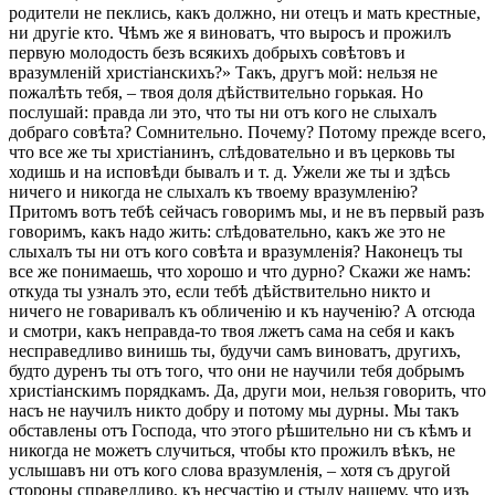
родители не пеклись, какъ должно, ни отецъ и мать крестные,
ни другіе кто. Чѣмъ же я виноватъ, что выросъ и прожилъ
первую молодость безъ всякихъ добрыхъ совѣтовъ и
вразумленій христіанскихъ?» Такъ, другъ мой: нельзя не
пожалѣть тебя, – твоя доля дѣйствительно горькая. Но
послушай: правда ли это, что ты ни отъ кого не слыхалъ
добраго совѣта? Сомнительно. Почему? Потому прежде всего,
что все же ты христіанинъ, слѣдовательно и въ церковь ты
ходишь и на исповѣди бывалъ и т. д. Ужели же ты и здѣсь
ничего и никогда не слыхалъ къ твоему вразумленію?
Притомъ вотъ тебѣ сейчасъ говоримъ мы, и не въ первый разъ
говоримъ, какъ надо жить: слѣдовательно, какъ же это не
слыхалъ ты ни отъ кого совѣта и вразумленія? Наконецъ ты
все же понимаешь, что хорошо и что дурно? Скажи же намъ:
откуда ты узналъ это, если тебѣ дѣйствительно никто и
ничего не говаривалъ къ обличенію и къ наученію? А отсюда
и смотри, какъ неправда-то твоя лжетъ сама на себя и какъ
несправедливо винишь ты, будучи самъ виноватъ, другихъ,
будто дуренъ ты отъ того, что они не научили тебя добрымъ
христіанскимъ порядкамъ. Да, други мои, нельзя говорить, что
насъ не научилъ никто добру и потому мы дурны. Мы такъ
обставлены отъ Господа, что этого рѣшительно ни съ кѣмъ и
никогда не можетъ случиться, чтобы кто прожилъ вѣкъ, не
услышавъ ни отъ кого слова вразумленія, – хотя съ другой
стороны справедливо, къ несчастію и стыду нашему, что изъ