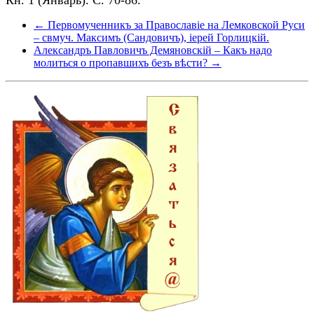
← Первомученникъ за Православіе на Лемковской Руси
– свмуч. Максимъ (Сандовичъ), іерей Горлицкій.
Александръ Павловичъ Демяновскiй – Какъ надо
молиться о пропавшихъ безъ вѣсти? →