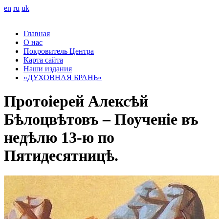
en
ru
uk
Главная
О нас
Покровитель Центра
Карта сайта
Наши издания
«ДУХОВНАЯ БРАНЬ»
Протоіерей Алексѣй
Бѣлоцвѣтовъ – Поученіе въ
недѣлю 13-ю по
Пятидесятницѣ.