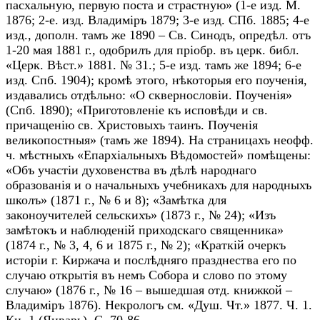
пасхальную, первую поста и страстную» (1-е изд. М.
1876; 2-е. изд. Владиміръ 1879; 3-е изд. СПб. 1885; 4-е
изд., дополн. тамъ же 1890 – Св. Синодъ, опредѣл. отъ
1-20 мая 1881 г., одобрилъ для пріобр. въ церк. библ.
«Церк. Вѣст.» 1881. № 31.; 5-е изд. тамъ же 1894; 6-е
изд. Спб. 1904); кромѣ этого, нѣкоторыя его поученія,
издавались отдѣльно: «О сквернословіи. Поученія»
(Спб. 1890); «Приготовленіе къ исповѣди и св.
причащенію св. Христовыхъ таинъ. Поученія
великопостныя» (тамъ же 1894). На страницахъ неофф.
ч. мѣстныхъ «Епархіальныхъ Вѣдомостей» помѣщены:
«Объ участіи духовенства въ дѣлѣ народнаго
образованія и о начальныхъ учебникахъ для народныхъ
школъ» (1871 г., № 6 и 8); «Замѣтка для
законоучителей сельскихъ» (1873 г., № 24); «Изъ
замѣтокъ и наблюденій приходскаго священника»
(1874 г., № 3, 4, 6 и 1875 г., № 2); «Краткій очеркъ
исторіи г. Киржача и послѣдняго празднества его по
случаю открытія въ немъ Собора и слово по этому
случаю» (1876 г., № 16 – вышедшая отд. книжкой –
Владиміръ 1876). Некрологъ см. «Душ. Чт.» 1877. Ч. 1.
Кн. 1 (Январь). С. 70-86.