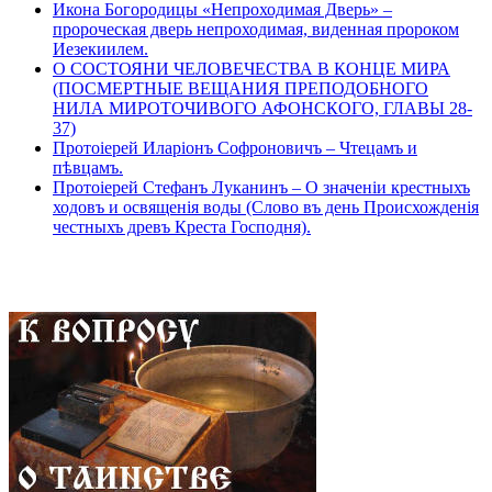
Икона Богородицы «Непроходимая Дверь» –
пророческая дверь непроходимая, виденная пророком
Иезекиилем.
О СОСТОЯНИ ЧЕЛОВЕЧЕСТВА В КОНЦЕ МИРА
(ПОСМЕРТНЫЕ ВЕЩАНИЯ ПРЕПОДОБНОГО
НИЛА МИРОТОЧИВОГО АФОНСКОГО, ГЛАВЫ 28-
37)
Протоіерей Иларіонъ Софроновичъ – Чтецамъ и
пѣвцамъ.
Протоіерей Стефанъ Луканинъ – О значеніи крестныхъ
ходовъ и освященія воды (Слово въ день Происхожденія
честныхъ древъ Креста Господня).