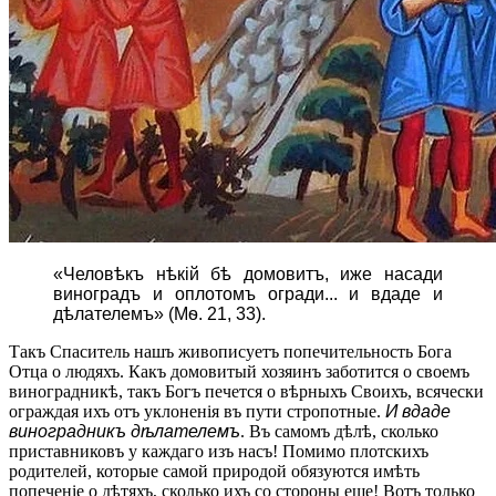
«Человѣкъ нѣкій бѣ домовитъ, иже насади
виноградъ и оплотомъ огради... и вдаде и
дѣлателемъ» (Мѳ. 21, 33).
Такъ Спаситель нашъ живописуетъ попечительность Бога
Отца о людяхъ. Какъ домовитый хозяинъ заботится о своемъ
виноградникѣ, такъ Богъ печется о вѣрныхъ Своихъ, всячески
ограждая ихъ отъ уклоненія въ пути стропотные.
И вдаде
виноградникъ дѣлателемъ
. Въ самомъ дѣлѣ, сколько
приставниковъ у каждаго изъ насъ! Помимо плотскихъ
родителей, которые самой природой обязуются имѣть
попеченіе о дѣтяхъ, сколько ихъ со стороны еще! Вотъ только