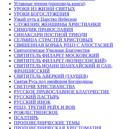
Уставные чтения (проповедь книги)
УРОКИ ИЗ ЖИЗНИ СВЯТЫХ
УРОКИ БОГОСЛУЖЕНИЯ
Узкий путь в Царство Небесное
СЛУЖЕНИЕ ЖЕНЩИНЫ ХРИСТИАНКИ
СИНОДИК ПРАВОСЛАВИЯ
СИНАКСАРИ ПОСТНОЙ ТРИОДИ
СЕДМИЦА СТРАСТЕЙ ХРИСТОВЫХ
СВЯЩЕННАЯ БОРЬБА РПЦЗ С АПОСТАСИЕЙ
Святоотеческое Училище Благочестия
СВЯТИТЕЛЬ ФИЛАРЕТ МОСКОВСКИЙ
СВЯТИТЕЛЬ ФИЛАРЕТ (ВОЗНЕСЕНСКИЙ)
СВЯТИТЕЛЬ ИОАНН ШАНХАЙСКИЙ И САН-
ФРАНЦИССКИЙ
СВЯТИТЕЛЬ АВЕРКИЙ (ТАУШЕВ)
Святая Русь под омофором Богородицы
СВЕТОЧИ ХРИСТИАНСТВА
РУССКОЕ ПРАВОСЛАВНОЕ БЛАГОЧЕСТИЕ
РУССКИЙ ПАСТЫРЬ
РУССКИЙ ИНОК
РПЦЗ, ТРЕТИЙ РЕЙХ И ВОВ
РОЖДЕСТВЕНСКОЕ
ПСАЛТИРЬ
ПРОПОВЕДНИЧЕСКИЕ ТЕМЫ
ПРОПОВЕДНИЧЕСКАЯ ХРЕСТОМАТИЯ