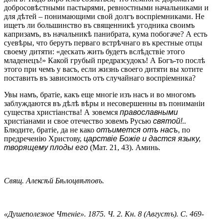
добросовѣстными пастырями, ревностными начальниками и
для дѣтей – понимающими свой долгъ воспріемниками. Не
ищетъ ли большинство въ священникѣ угодника своимъ
капризамъ, въ начальникѣ панибрата, кума побогаче? А есть
суевѣры, что берутъ перваго встрѣчнаго въ крестные отцы
своему дитяти: «дескать жить будетъ вслѣдствіе этого
младенецъ!» Какой грубый предразсудокъ! А Богъ-то послѣ
этого при чемъ у васъ, если жизнь своего дитяти вы хотите
поставить въ зависимость отъ случайнаго воспріемника?
Увы намъ, братіе, какъ еще многіе изъ насъ и во многомъ
заблуждаются въ дѣлѣ вѣры и несовершенны въ пониманіи
существа христіанства! А зовемся
православными
христіанами и свое отечество зовемъ Русью
святой!..
Блюдите, братіе, да не како
отъимется отъ насъ
, по
предреченію Христову,
царствіе Божіе и дастся языку,
творящему плоды его
(Мат. 21, 43). Аминь.
Свящ. Алексѣй Бѣлоцвѣтовъ.
«Душеполезное Чтеніе». 1875. Ч. 2. Кн. 8 (Августъ). С. 469-