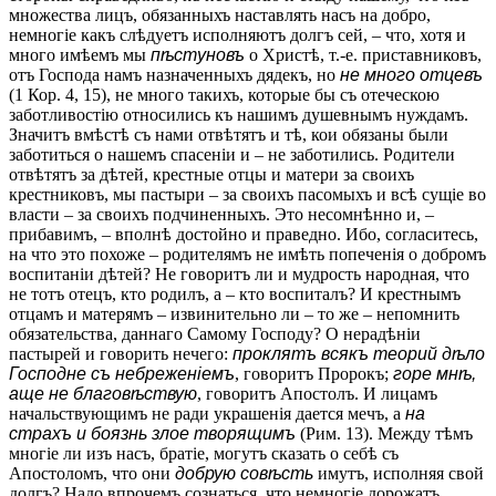
множества лицъ, обязанныхъ наставлять насъ на добро,
немногіе какъ слѣдуетъ исполняютъ долгъ сей, – что, хотя и
много имѣемъ мы
пѣстуновъ
о Христѣ, т.-е. приставниковъ,
отъ Господа намъ назначенныхъ дядекъ, но
не много отцевъ
(1 Кор. 4, 15), не много такихъ, которые бы съ отеческою
заботливостію относились къ нашимъ душевнымъ нуждамъ.
Значитъ вмѣстѣ съ нами отвѣтятъ и тѣ, кои обязаны были
заботиться о нашемъ спасеніи и – не заботились. Родители
отвѣтятъ за дѣтей, крестные отцы и матери за своихъ
крестниковъ, мы пастыри – за своихъ пасомыхъ и всѣ сущіе во
власти – за своихъ подчиненныхъ. Это несомнѣнно и, –
прибавимъ, – вполнѣ достойно и праведно. Ибо, согласитесь,
на что это похоже – родителямъ не имѣть попеченія о добромъ
воспитаніи дѣтей? Не говоритъ ли и мудрость народная, что
не тотъ отецъ, кто родилъ, а – кто воспиталъ? И крестнымъ
отцамъ и матерямъ – извинительно ли – то же – непомнить
обязательства, даннаго Самому Господу? О нерадѣніи
пастырей и говорить нечего:
проклятъ всякъ теорий дѣло
Господне съ небреженіемъ
, говоритъ Пророкъ;
горе мнѣ,
аще не благовѣствую
, говоритъ Апостолъ. И лицамъ
начальствующимъ не ради украшенія дается мечъ, а
на
страхъ и боязнь злое творящимъ
(Рим. 13). Между тѣмъ
многіе ли изъ насъ, братіе, могутъ сказать о себѣ съ
Апостоломъ, что они
добрую совѣсть
имутъ, исполняя свой
долгъ? Надо впрочемъ сознаться, что немногіе дорожатъ