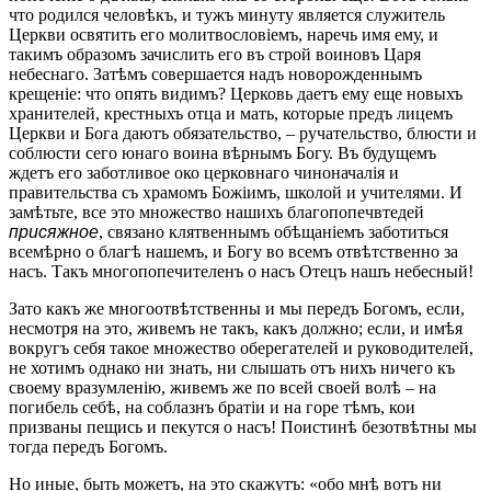
что родился человѣкъ, и тужъ минуту является служитель
Церкви освятить его молитвословіемъ, наречь имя ему, и
такимъ образомъ зачислить его въ строй воиновъ Царя
небеснаго. Затѣмъ совершается надъ новорожденнымъ
крещеніе: что опять видимъ? Церковь даетъ ему еще новыхъ
хранителей, крестныхъ отца и мать, которые предъ лицемъ
Церкви и Бога даютъ обязательство, – ручательство, блюсти и
соблюсти сего юнаго воина вѣрнымъ Богу. Въ будущемъ
ждетъ его заботливое око церковнаго чиноначалія и
правительства съ храмомъ Божіимъ, школой и учителями. И
замѣтьте, все это множество нашихъ благопопечвтедей
присяжное
, связано клятвеннымъ обѣщаніемъ заботиться
всемѣрно о благѣ нашемъ, и Богу во всемъ отвѣтственно за
насъ. Такъ многопопечителенъ о насъ Отецъ нашъ небесный!
Зато какъ же многоотвѣтственны и мы передъ Богомъ, если,
несмотря на это, живемъ не такъ, какъ должно; если, и имѣя
вокругъ себя такое множество оберегателей и руководителей,
не хотимъ однако ни знать, ни слышать отъ нихъ ничего къ
своему вразумленію, живемъ же по всей своей волѣ – на
погибель себѣ, на соблазнъ братіи и на горе тѣмъ, кои
призваны пещись и пекутся о насъ! Поистинѣ безотвѣтны мы
тогда передъ Богомъ.
Но иные, быть можетъ, на это скажутъ: «обо мнѣ вотъ ни