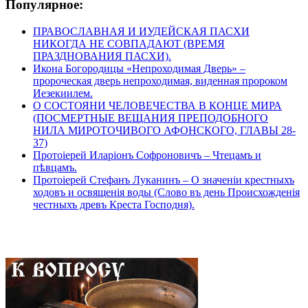
Популярное:
ПРАВОСЛАВНАЯ И ИУДЕЙСКАЯ ПАСХИ
НИКОГДА НЕ СОВПАДАЮТ (ВРЕМЯ
ПРАЗДНОВАНИЯ ПАСХИ).
Икона Богородицы «Непроходимая Дверь» –
пророческая дверь непроходимая, виденная пророком
Иезекиилем.
О СОСТОЯНИ ЧЕЛОВЕЧЕСТВА В КОНЦЕ МИРА
(ПОСМЕРТНЫЕ ВЕЩАНИЯ ПРЕПОДОБНОГО
НИЛА МИРОТОЧИВОГО АФОНСКОГО, ГЛАВЫ 28-
37)
Протоіерей Иларіонъ Софроновичъ – Чтецамъ и
пѣвцамъ.
Протоіерей Стефанъ Луканинъ – О значеніи крестныхъ
ходовъ и освященія воды (Слово въ день Происхожденія
честныхъ древъ Креста Господня).