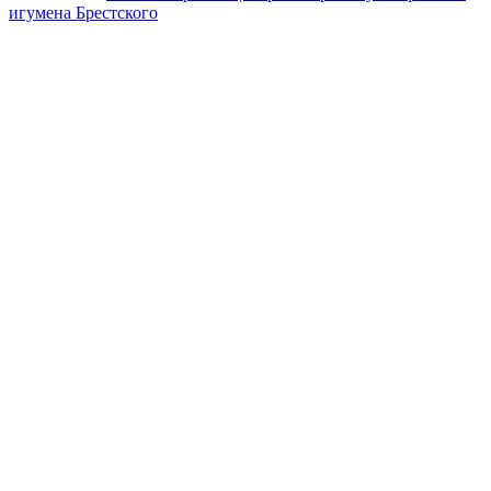
игумена Брестского