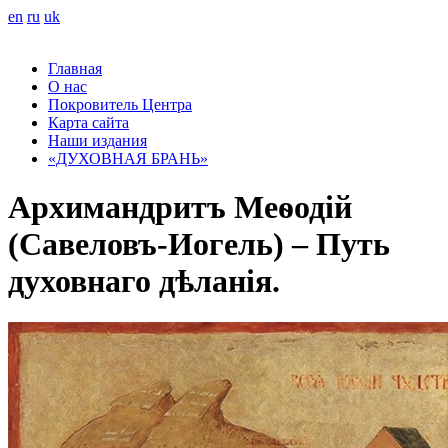
en
ru
uk
Главная
О нас
Покровитель Центра
Карта сайта
Наши издания
«ДУХОВНАЯ БРАНЬ»
Архимандритъ Меѳодій
(Савеловъ-Иогель) – Путь
духовнаго дѣланія.