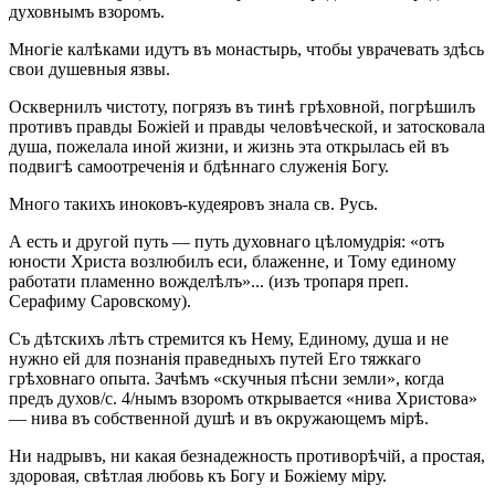
духовнымъ взоромъ.
Многіе калѣками идутъ въ монастырь, чтобы уврачевать здѣсь
свои душевныя язвы.
Осквернилъ чистоту, погрязъ въ тинѣ грѣховной, погрѣшилъ
противъ правды Божіей и правды человѣческой, и затосковала
душа, пожелала иной жизни, и жизнь эта открылась ей въ
подвигѣ самоотреченія и бдѣннаго служенія Богу.
Много такихъ иноковъ-кудеяровъ знала св. Русь.
А есть и другой путь — путь духовнаго цѣломудрія: «отъ
юности Христа возлюбилъ еси, блаженне, и Тому единому
работати пламенно вожделѣлъ»... (изъ тропаря преп.
Серафиму Саровскому).
Съ дѣтскихъ лѣтъ стремится къ Нему, Единому, душа и не
нужно ей для познанія праведныхъ путей Его тяжкаго
грѣховнаго опыта. Зачѣмъ «скучныя пѣсни земли», когда
предъ духов/с. 4/нымъ взоромъ открывается «нива Христова»
— нива въ собственной душѣ и въ окружающемъ мірѣ.
Ни надрывъ, ни какая безнадежность противорѣчій, а простая,
здоровая, свѣтлая любовь къ Богу и Божіему міру.