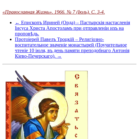
«Православная Жизнь». 1966. № 7 (Іюль). С. 3-4.
← Епископъ Ириней (Орда) – Пастырскія настасленія
Іисуса Христа Апостоламъ при отправленіи ихъ на
проповѣдь.
Протоіерей Павелъ Троцкій – Религіозно-
воспитательное значеніе монастырей (Поучительное
чтеніе 10 іюля, въ день памяти преподобнаго Антонія
Кіево-Печерскаго). →