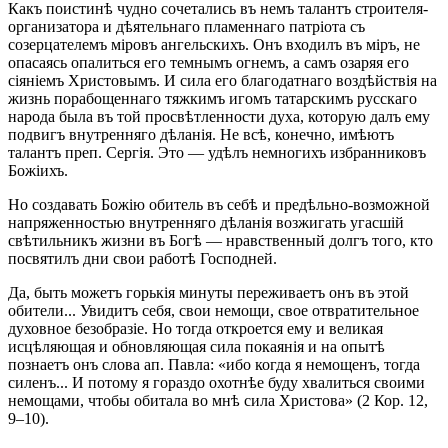
Какъ поистинѣ чудно сочетались въ немъ талантъ строителя-
организатора и дѣятельнаго пламеннаго патріота съ
созерцателемъ міровъ ангельскихъ. Онъ входилъ въ міръ, не
опасаясь опалиться его темнымъ огнемъ, а самъ озаряя его
сіяніемъ Христовымъ. И сила его благодатнаго воздѣйствія на
жизнь порабощеннаго тяжкимъ игомъ татарскимъ русскаго
народа была въ той просвѣтленности духа, которую далъ ему
подвигъ внутренняго дѣланія. Не всѣ, конечно, имѣютъ
талантъ преп. Сергія. Это — удѣлъ немногихъ избранниковъ
Божіихъ.
Но создавать Божію обитель въ себѣ и предѣльно-возможной
напряженностью внутренняго дѣланія возжигать угасшій
свѣтильникъ жизни въ Богѣ — нравственный долгъ того, кто
посвятилъ дни свои работѣ Господней.
Да, быть можетъ горькія минуты переживаетъ онъ въ этой
обители... Увидитъ себя, свои немощи, свое отвратительное
духовное безобразіе. Но тогда откроется ему и великая
исцѣляющая и обновляющая сила покаянія и на опытѣ
познаетъ онъ слова ап. Павла: «ибо когда я немощенъ, тогда
силенъ... И потому я гораздо охотнѣе буду хвалиться своими
немощами, чтобы обитала во мнѣ сила Христова» (2 Кор. 12,
9–10).