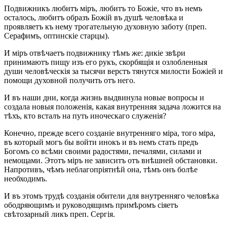
Подвижникъ любитъ міръ, любитъ то Божіе, что въ немъ
осталось, любитъ образъ Божій въ душѣ человѣка и
проявляетъ къ нему трогательную духовную заботу (преп.
Серафимъ, оптинскіе старцы).
И міръ отвѣчаетъ подвижнику тѣмъ же: дикіе звѣри
принимаютъ пищу изъ его рукъ, скорбящія и озлобленныя
души человѣческія за тысячи верстъ тянутся милости Божіей и
помощи духовной получить отъ него.
И въ наши дни, когда жизнь выдвинула новые вопросы и
создала новыя положенія, какая внутренняя задача ложится на
тѣхъ, кто всталъ на путь иноческаго служенія?
Конечно, прежде всего созданіе внутренняго міра, того міра,
въ который могъ бы войти инокъ и въ немъ стать предъ
Богомъ со всѣми своими радостями, печалями, силами и
немощами. Этотъ міръ не зависитъ отъ внѣшней обстановки.
Напротивъ, чѣмъ неблагопріятнѣй она, тѣмъ онъ болѣе
необходимъ.
И въ этомъ трудѣ созданія обители для внутренняго человѣка
ободряющимъ и руководящимъ примѣромъ сіяетъ
свѣтозарный ликъ преп. Сергія.