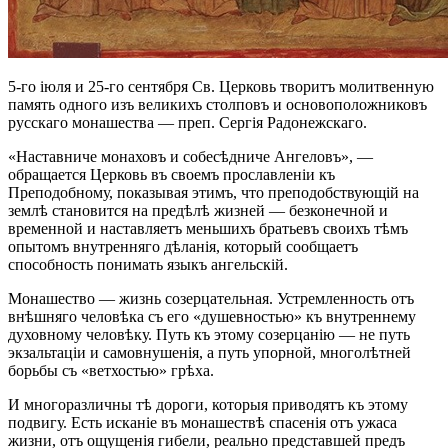
5-го іюля и 25-го сентября Св. Церковь творитъ молитвенную
память одного изъ великихъ столповъ и основоположниковъ
русскаго монашества — преп. Сергія Радонежскаго.
«Наставниче монаховъ и собесѣдниче Ангеловъ», —
обращается Церковь въ своемъ прославленіи къ
Преподобному, показывая этимъ, что преподобствующій на
землѣ становится на предѣлѣ жизней — безконечной и
временной и наставляетъ меньшихъ братьевъ своихъ тѣмъ
опытомъ внутренняго дѣланія, который сообщаетъ
способность понимать языкъ ангельскій.
Монашество — жизнь созерцательная. Устремленность отъ
внѣшняго человѣка съ его «душевностью» къ внутреннему
духовному человѣку. Путь къ этому созерцанію — не путь
экзальтаціи и самовнушенія, а путь упорной, многолѣтней
борьбы съ «ветхостью» грѣха.
И многоразличны тѣ дороги, которыя приводятъ къ этому
подвигу. Есть исканіе въ монашествѣ спасенія отъ ужаса
жизни, отъ ощущенія гибели, реально представшей предъ