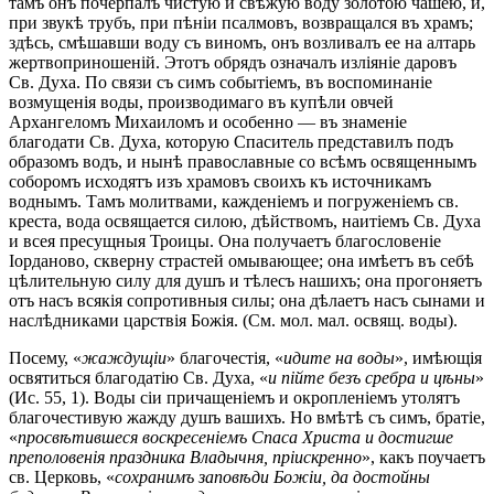
тамъ онъ почерпалъ чистую и свѣжую воду золотою чашею, и,
при звукѣ трубъ, при пѣніи псалмовъ, возвращался въ храмъ;
здѣсь, смѣшавши воду съ виномъ, онъ возливалъ ее на алтарь
жертвоприношеній. Этотъ обрядъ означалъ изліяніе даровъ
Св. Духа. По связи съ симъ событіемъ, въ воспоминаніе
возмущенія воды, производимаго въ купѣли овчей
Архангеломъ Михаиломъ и особенно — въ знаменіе
благодати Св. Духа, которую Спаситель представилъ подъ
образомъ водъ, и нынѣ православные со всѣмъ освященнымъ
соборомъ исходятъ изъ храмовъ своихъ къ источникамъ
воднымъ. Тамъ молитвами, кажденіемъ и погруженіемъ св.
креста, вода освящается силою, дѣйствомъ, наитіемъ Св. Духа
и всея пресущныя Троицы. Она получаетъ благословеніе
Іорданово, скверну страстей омывающее; она имѣетъ въ себѣ
цѣлительную силу для душъ и тѣлесъ нашихъ; она прогоняетъ
отъ насъ всякія сопротивныя силы; она дѣлаетъ насъ сынами и
наслѣдниками царствія Божія. (См. мол. мал. освящ. воды).
Посему, «
жаждущіи
» благочестія, «
идите на воды
», имѣющія
освятиться благодатію Св. Духа, «
и пійте безъ сребра и цѣны
»
(Ис. 55, 1). Воды сіи причащеніемъ и окропленіемъ утолятъ
благочестивую жажду душъ вашихъ. Но вмѣтѣ съ симъ, братіе,
«
просвѣтившеся воскресеніемъ Спаса Христа и достигше
преполовенія праздника Владычня, пріискренно
», какъ поучаетъ
св. Церковь, «
сохранимъ заповѣди Божіи, да достойны