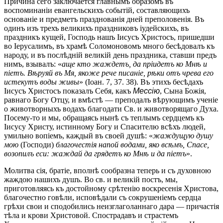
Причина сего заключается главнымъ образомъ въ
воспоминаніи евангельскихъ событій, составляющихъ
основаніе и предметъ празднованія дней преполовенія. Въ
одинъ изъ трехъ великихъ праздниковъ іудейскихъ, въ
праздникъ кущей, Господь нашъ Іисусъ Христосъ, пришедши
во Іерусалимъ, въ храмѣ Соломоновомъ много бесѣдовалъ къ
народу, и въ послѣдній великій день праздника, ставши предъ
нимъ, взывалъ: «
аще кто жаждетъ, да пріидетъ ко Мнѣ и
піетъ. Вѣруяй въ Мя, якоже рече писаніе, рѣки отъ чрева его
истекутъ воды живы
» (Іоан. 7, 37. 38). Въ этихъ бесѣдахъ
Іисусъ Христосъ показалъ Себя, какъ
Мессію
, Сына Божія,
равнаго Богу Отцу, и вмѣстѣ — преподалъ вѣрующимъ ученіе
о животворныхъ водахъ благодати Св. и животворящаго Духа.
Посему-то и мы, обращаясь нынѣ съ теплымъ сердцемъ къ
Іисусу Христу, истинному Богу и Спасителю всѣхъ людей,
умильно вопіемъ, каждый въ своей душѣ: «
жаждущую душу
мою
(Господи)
благочестія напой водами, яко всѣмъ, Спасе,
возопилъ еси: жаждай да грядетъ ко Мнѣ и да піетъ
».
Молитва сія, братіе, вполнѣ сообразна теперь и съ духовною
жаждою нашихъ душъ. Во св. и великій постъ, мы,
приготовляясь къ достойному срѣтенію воскресенія Христова,
благочестно говѣли, исповѣдали съ сокрушеніемъ сердца
грѣхи свои и сподобились неизглаголаннаго дара — причастія
тѣла и крови Христовой. Спострадавъ и страстемъ