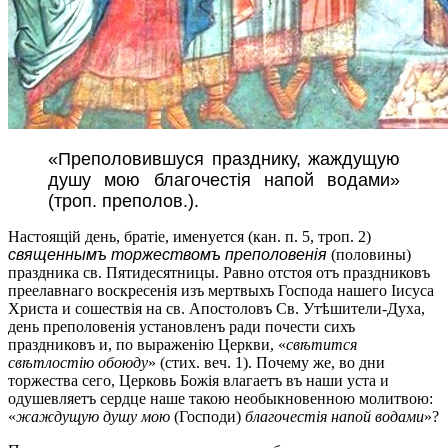
«Преполовившуся празднику, жаждущую
душу мою благочестія напой водами»
(троп. преполов.).
Настоящій день, братіе, именуется (кан. п. 5, троп. 2)
священнымъ торжествомъ преполовенія
(половины)
праздника cв. Пятидесятницы. Равно отстоя отъ праздниковъ
преелавнаго воскресенія изъ мертвыхъ Господа нашего Іисуса
Христа и сошествія на св. Апостоловъ Св. Утѣшители-Духа,
день преполовенія установленъ ради почести сихъ
праздниковъ и, по выраженію Церкви, «
свѣтится
свѣтлостію обоюду
» (стих. веч. 1). Почему же, во дни
торжества сего, Церковь Божія влагаетъ въ наши уста и
одушевляетъ сердце наше такою необыкновенною молитвою:
«
жаждущую душу мою
(Господи)
благочестія напой водами
»?