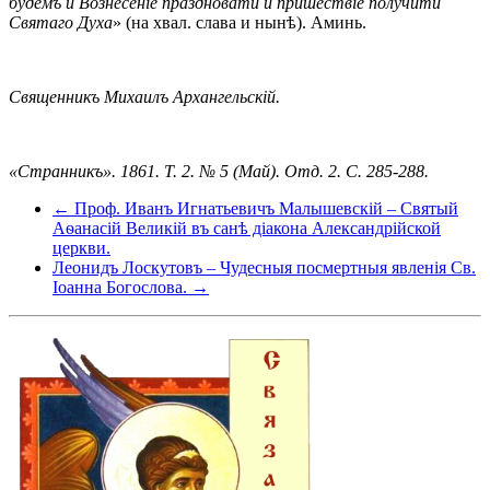
будемъ и Вознесеніе праздновати и пришествіе получити
Святаго Духа
» (на хвал. слава и нынѣ). Аминь.
Священникъ Михаилъ Архангельскій.
«Странникъ». 1861. Т. 2. № 5 (Май). Отд. 2. С. 285-288.
← Проф. Иванъ Игнатьевичъ Малышевскій – Святый
Аѳанасій Великій въ санѣ діакона Александрійской
церкви.
Леонидъ Лоскутовъ – Чудесныя посмертныя явленія Св.
Іоанна Богослова. →