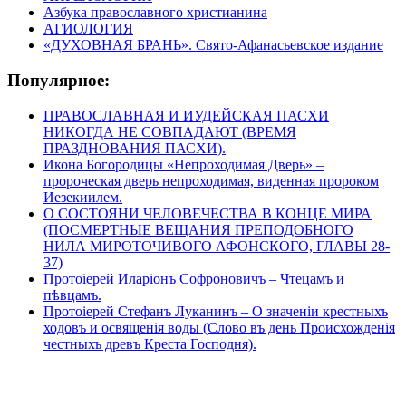
Азбука православного христианина
АГИОЛОГИЯ
«ДУХОВНАЯ БРАНЬ». Свято-Афанасьевское издание
Популярное:
ПРАВОСЛАВНАЯ И ИУДЕЙСКАЯ ПАСХИ
НИКОГДА НЕ СОВПАДАЮТ (ВРЕМЯ
ПРАЗДНОВАНИЯ ПАСХИ).
Икона Богородицы «Непроходимая Дверь» –
пророческая дверь непроходимая, виденная пророком
Иезекиилем.
О СОСТОЯНИ ЧЕЛОВЕЧЕСТВА В КОНЦЕ МИРА
(ПОСМЕРТНЫЕ ВЕЩАНИЯ ПРЕПОДОБНОГО
НИЛА МИРОТОЧИВОГО АФОНСКОГО, ГЛАВЫ 28-
37)
Протоіерей Иларіонъ Софроновичъ – Чтецамъ и
пѣвцамъ.
Протоіерей Стефанъ Луканинъ – О значеніи крестныхъ
ходовъ и освященія воды (Слово въ день Происхожденія
честныхъ древъ Креста Господня).