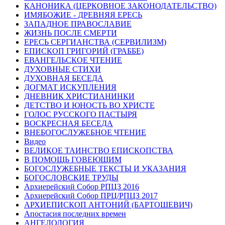
КАНОНИКА (ЦЕРКОВНОЕ ЗАКОНОДАТЕЛЬСТВО)
ИМЯБОЖИЕ - ДРЕВНЯЯ ЕРЕСЬ
ЗАПАДНОЕ ПРАВОСЛАВИЕ
ЖИЗНЬ ПОСЛЕ СМЕРТИ
ЕРЕСЬ СЕРГИАНСТВА (СЕРВИЛИЗМ)
ЕПИСКОП ГРИГОРИЙ (ГРАББЕ)
ЕВАНГЕЛЬСКОЕ ЧТЕНИЕ
ДУХОВНЫЕ СТИХИ
ДУХОВНАЯ БЕСЕДА
ДОГМАТ ИСКУПЛЕНИЯ
ДНЕВНИК ХРИСТИАНИНКИ
ДЕТСТВО И ЮНОСТЬ ВО ХРИСТЕ
ГОЛОС РУССКОГО ПАСТЫРЯ
ВОСКРЕСНАЯ БЕСЕДА
ВНЕБОГОСЛУЖЕБНОЕ ЧТЕНИЕ
Видео
ВЕЛИКОЕ ТАИНСТВО ЕПИСКОПСТВА
В ПОМОЩЬ ГОВЕЮЩИМ
БОГОСЛУЖЕБНЫЕ ТЕКСТЫ И УКАЗАНИЯ
БОГОСЛОВСКИЕ ТРУДЫ
Архиерейский Собор РПЦЗ 2016
Архиерейский Собор ПРЦ/РПЦЗ 2017
АРХИЕПИСКОП АНТОНИЙ (БАРТОШЕВИЧ)
Апостасия последних времен
АНГЕЛОЛОГИЯ