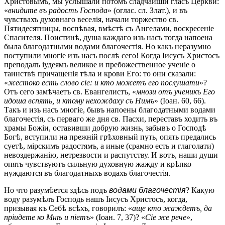
Христовымъ, мы услышали потомъ сладчайшій гласъ Церкви:
«
внидите въ радость Господа
» (оглас. сл. Злат.), и въ
чувствахъ духовнаго веселія, начали торжество св.
Пятидесятницы, воспѣвая, вмѣстѣ съ Ангелами, воскресеніе
Спасителя. Поистинѣ, душа каждаго изъ насъ тогда напоена
была благодатными водами благочестія. Но какъ неразумно
поступили многіе изъ насъ послѣ сего! Когда Іисусъ Христосъ
преподалъ іудеямъ великое и пребожественное ученіе о
таинствѣ причащенія тѣла и крови Его: то они сказали:
«
жестоко есть слово сіе: и кто можетъ его послушати
»?
Отъ сего замѣчаетъ св. Евангелистъ, «
мнози отъ ученикъ Его
идоша вспять, и ктому нехождаху съ Нимъ
» (Іоан. 60, 66).
Такъ и изъ насъ многіе, бывъ напоены благодатными водами
благочестія, съ перваго же дня св. Пасхи, переставъ ходить въ
храмы Божіи, оставивши добрую жизнь, забывъ о Господѣ
Богѣ, вступили на прежній грѣховный путь, опять предались
суетѣ, мірскимъ радостямъ, а иные (срамно есть и глаголати)
невоздержанію, нетрезвости и распутству. И вотъ, наши души
опять чувствуютъ сильную духовную жажду и крѣпко
нуждаются въ благодатныхъ водахъ благочестія.
Но что разумѣется здѣсь подъ
водами благочестія
? Какую
воду разумѣлъ Господь нашъ Іисусъ Христосъ, когда,
призывая къ Себѣ всѣхъ, говорилъ: «
аще кто жаждетъ, да
пріидете ко Мнѣ и піетъ
» (Іоан. 7, 37)? «
Сіе же рече
»,