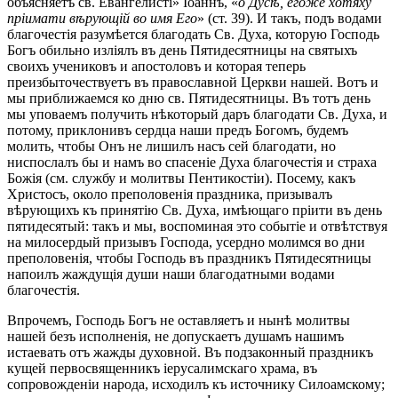
объясняетъ св. Евангелисті» Іоаннъ, «
о Дусѣ, егоже хотяху
пріимати вѣрующій во имя Его
» (ст. 39). И такъ, подъ водами
благочестія разумѣется благодать Св. Духа, которую Господь
Богъ обильно изліялъ въ день Пятидесятницы на святыхъ
своихъ учениковъ и апостоловъ и которая теперь
преизбыточествуетъ въ православной Церкви нашей. Вотъ и
мы приближаемся ко дню св. Пятидесятницы. Въ тотъ день
мы уповаемъ получить нѣкоторый даръ благодати Св. Духа, и
потому, приклонивъ сердца наши предъ Богомъ, будемъ
молить, чтобы Онъ не лишилъ насъ сей благодати, но
ниспослалъ бы и намъ во спасеніе Духа благочестія и страха
Божія (см. службу и молитвы Пентикостіи). Посему, какъ
Христосъ, около преполовенія праздника, призывалъ
вѣрующихъ къ принятію Св. Духа, имѣющаго пріити въ день
пятидесятый: такъ и мы, воспоминая это событіе и отвѣтствуя
на милосердый призывъ Господа, усердно молимся во дни
преполовенія, чтобы Господь въ праздникъ Пятидесятницы
напоилъ жаждущія души наши благодатными водами
благочестія.
Впрочемъ, Господь Богъ не оставляетъ и нынѣ молитвы
нашей безъ исполненія, не допускаетъ душамъ нашимъ
истаевать отъ жажды духовной. Въ подзаконный праздникъ
кущей первосвященникъ іерусалимскаго храма, въ
сопровожденіи народа, исходилъ къ источнику Силоамскому;